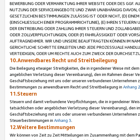
BEWERBUNG ODER VERMARKTUNG IHRER WEBSITE ODER DES GGF. AUF 
NUTZUNG DER SERVICEANGEBOTE UND ZWAR UNABHÄNGIG DAVON, O
GESETZLICHEN BESTIMMUNGEN ZULÄSSIG IST ODER NICHT, (D) EINE
(EINSCHLIESSLICH EINER PROGRAMMRICHTLINIE), (E) IHREN STEUER
DER EINTREIBUNG ODER ZAHLUNG IHRER STEUERN UND ZOLLABGAB
ODER ZOLLVERPFLICHTUNGEN, ODER (F) FAHRLÄSSIGKEIT ODER VORS
AUFTRAGNEHMER. WIR UND UNSERE BEAUFTRAGTEN KÖNNEN IM NAME
GERICHTLICHE SCHRITTE EINLEITEN UND JEDE PROZESSUALE HAND
VERTEIDIGEN, ODER UM RECHTE AUCH ZUM ZWECK DER DURCHSETZU
10.Anwendbares Recht und Streitbeilegung
Die Beilegung etwaiger Streitigkeiten, die in irgendeiner Weise mit de
angeblichen Verletzung dieser Vereinbarung), den im Rahmen dieser Ve
Geschäftsbeziehung mit uns oder unseren verbundenen Unternehmen zu
Bestimmungen zu anwendbarem Recht und Streitbeilegung in
Anhang 
11.Steuern
Steuern und damit verbundene Verpflichtungen, die in irgendeiner Wei
tatsächlichen oder angeblichen Verletzung dieser Vereinbarung), den 
Geschäftsbeziehung mit uns oder unseren verbundenen Unternehmen z
Steuerbestimmungen in
Anhang 3
.
12.Weitere Bestimmungen
Wir können von Zeit zu Zeit Mitteilungen im Zusammenhang mit dem Par