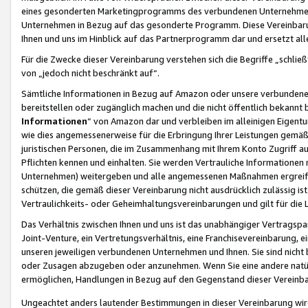
eines gesonderten Marketingprogramms des verbundenen Unternehmens
Unternehmen in Bezug auf das gesonderte Programm. Diese Vereinbarung
Ihnen und uns im Hinblick auf das Partnerprogramm dar und ersetzt al
Für die Zwecke dieser Vereinbarung verstehen sich die Begriffe „schließ
von „jedoch nicht beschränkt auf“.
Sämtliche Informationen in Bezug auf Amazon oder unsere verbunde
bereitstellen oder zugänglich machen und die nicht öffentlich bekannt bz
Informationen
“ von Amazon dar und verbleiben im alleinigen Eigent
wie dies angemessenerweise für die Erbringung Ihrer Leistungen gemäß d
juristischen Personen, die im Zusammenhang mit Ihrem Konto Zugriff au
Pflichten kennen und einhalten. Sie werden Vertrauliche Informationen 
Unternehmen) weitergeben und alle angemessenen Maßnahmen ergreifen
schützen, die gemäß dieser Vereinbarung nicht ausdrücklich zulässig is
Vertraulichkeits- oder Geheimhaltungsvereinbarungen und gilt für die
Das Verhältnis zwischen Ihnen und uns ist das unabhängiger Vertragspa
Joint-Venture, ein Vertretungsverhältnis, eine Franchisevereinbarung, 
unseren jeweiligen verbundenen Unternehmen und Ihnen. Sie sind ni
oder Zusagen abzugeben oder anzunehmen. Wenn Sie eine andere natürli
ermöglichen, Handlungen in Bezug auf den Gegenstand dieser Vereinbar
Ungeachtet anders lautender Bestimmungen in dieser Vereinbarung wird