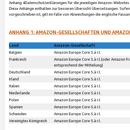
Anhang 4Datenschutzerklärungen für die jeweiligen Amazon-Websites
Diese Anhänge enthalten zur besseren Übersicht Übersetzungen. Sofe
vorgeschrieben ist, gilt im Falle von Abweichungen die englische Fass
ANHANG 1: AMAZON-GESELLSCHAFTEN UND AMAZO
Land
Amazon-Gesellschaft
Belgien
Amazon Europe Core S.à r.l.
Frankreich
Amazon Europe Core S.à r.l.(oder Amazon Fr
entsprechend der Mitteilung)
Deutschland
Amazon Europe Core S.à r.l.
Irland
Amazon Europe Core S.à r.l.
Italien
Amazon Europe Core S.à r.l.
Niederlande
Amazon Europe Core S.à r.l.
Polen
Amazon Europe Core S.à r.l.
Spanien
Amazon Europe Core S.à r.l.
Schweden
Amazon Europe Core S.à r.l.
Vereinigtes Königreich
Amazon Europe Core S.à r.l.