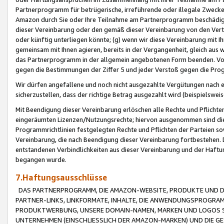
Partnerprogramm für betrügerische, irreführende oder illegale Zwecke
Amazon durch Sie oder Ihre Teilnahme am Partnerprogramm beschädig
dieser Vereinbarung oder den gemäß dieser Vereinbarung von den Vertr
oder künftig unterliegen könnte; (g) wenn wir diese Vereinbarung mit I
gemeinsam mit Ihnen agieren, bereits in der Vergangenheit, gleich aus
das Partnerprogramm in der allgemein angebotenen Form beenden. Vors
gegen die Bestimmungen der Ziffer 5 und jeder Verstoß gegen die Prog
Wir dürfen angefallene und noch nicht ausgezahlte Vergütungen nach 
sicherzustellen, dass der richtige Betrag ausgezahlt wird (beispielsw
Mit Beendigung dieser Vereinbarung erlöschen alle Rechte und Pflichte
eingeräumten Lizenzen/Nutzungsrechte; hiervon ausgenommen sind die in 
Programmrichtlinien festgelegten Rechte und Pflichten der Parteien sow
Vereinbarung, die nach Beendigung dieser Vereinbarung fortbestehen. D
entstandenen Verbindlichkeiten aus dieser Vereinbarung und der Haft
begangen wurde.
7.Haftungsausschlüsse
DAS PARTNERPROGRAMM, DIE AMAZON-WEBSITE, PRODUKTE UND DI
PARTNER-LINKS, LINKFORMATE, INHALTE, DIE ANWENDUNGSPROGR
PRODUKTWERBUNG, UNSERE DOMAIN-NAMEN, MARKEN UND LOGOS S
UNTERNEHMEN (EINSCHLIESSLICH DER AMAZON-MARKEN) UND DIE GE