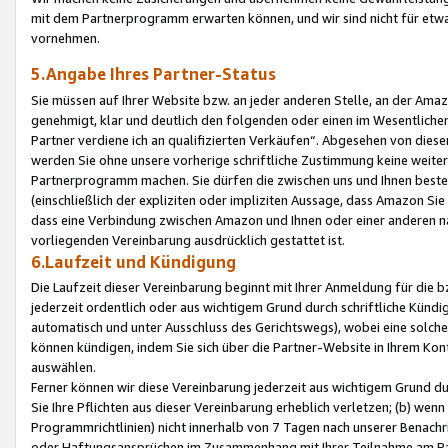
mit dem Partnerprogramm erwarten können, und wir sind nicht für etwa
vornehmen.
5.Angabe Ihres Partner-Status
Sie müssen auf Ihrer Website bzw. an jeder anderen Stelle, an der Am
genehmigt, klar und deutlich den folgenden oder einen im Wesentlichen
Partner verdiene ich an qualifizierten Verkäufen“. Abgesehen von die
werden Sie ohne unsere vorherige schriftliche Zustimmung keine weite
Partnerprogramm machen. Sie dürfen die zwischen uns und Ihnen best
(einschließlich der expliziten oder impliziten Aussage, dass Amazon Si
dass eine Verbindung zwischen Amazon und Ihnen oder einer anderen natü
vorliegenden Vereinbarung ausdrücklich gestattet ist.
6.Laufzeit und Kündigung
Die Laufzeit dieser Vereinbarung beginnt mit Ihrer Anmeldung für die 
jederzeit ordentlich oder aus wichtigem Grund durch schriftliche Kündi
automatisch und unter Ausschluss des Gerichtswegs), wobei eine solch
können kündigen, indem Sie sich über die Partner-Website in Ihrem Ko
auswählen.
Ferner können wir diese Vereinbarung jederzeit aus wichtigem Grund dur
Sie Ihre Pflichten aus dieser Vereinbarung erheblich verletzen; (b) wen
Programmrichtlinien) nicht innerhalb von 7 Tagen nach unserer Benachr
oder Haftungsansprüchen im Zusammenhang mit Ihrer Teilnahme am Pa