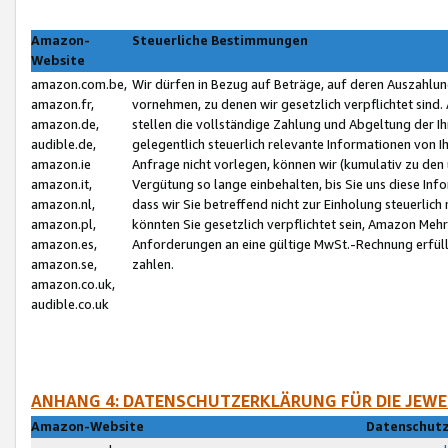
Amazon-
Steuerliche Bestimmungen
Website
amazon.com.be,
Wir dürfen in Bezug auf Beträge, auf deren Auszahlun
amazon.fr,
vornehmen, zu denen wir gesetzlich verpflichtet sind
amazon.de,
stellen die vollständige Zahlung und Abgeltung der 
audible.de,
gelegentlich steuerlich relevante Informationen von I
amazon.ie
Anfrage nicht vorlegen, können wir (kumulativ zu de
amazon.it,
Vergütung so lange einbehalten, bis Sie uns diese Inf
amazon.nl,
dass wir Sie betreffend nicht zur Einholung steuerlich 
amazon.pl,
könnten Sie gesetzlich verpflichtet sein, Amazon Meh
amazon.es,
Anforderungen an eine gültige MwSt.-Rechnung erfüllt
amazon.se,
zahlen.
amazon.co.uk,
audible.co.uk
ANHANG 4: DATENSCHUTZERKLÄRUNG FÜR DIE JEWE
Amazon-Website
Datenschutz