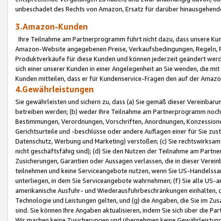
unbeschadet des Rechts von Amazon, Ersatz für darüber hinausgehen
3.Amazon-Kunden
Ihre Teilnahme am Partnerprogramm führt nicht dazu, dass unsere Kun
Amazon-Website angegebenen Preise, Verkaufsbedingungen, Regeln, Ri
Produktverkäufe für diese Kunden und können jederzeit geändert werde
sich einer unserer Kunden in einer Angelegenheit an Sie wenden, die 
Kunden mitteilen, dass er für Kundenservice-Fragen den auf der Ama
4.Gewährleistungen
Sie gewährleisten und sichern zu, dass (a) Sie gemäß dieser Vereinba
betreiben werden; (b) weder Ihre Teilnahme am Partnerprogramm noch d
Bestimmungen, Verordnungen, Vorschriften, Anordnungen, Konzessionen,
Gerichtsurteile und -beschlüsse oder andere Auflagen einer für Sie zu
Datenschutz, Werbung und Marketing) verstoßen; (c) Sie rechtswirksam 
nicht geschäftsfähig sind); (d) Sie den Nutzen der Teilnahme am Partne
Zusicherungen, Garantien oder Aussagen verlassen, die in dieser Verein
teilnehmen und keine Serviceangebote nutzen, wenn Sie US-Handelssa
unterliegen, in dem Sie Serviceangebote wahrnehmen; (f) Sie alle US
amerikanische Ausfuhr- und Wiederausfuhrbeschränkungen einhalten, 
Technologie und Leistungen gelten, und (g) die Angaben, die Sie im 
sind. Sie können Ihre Angaben aktualisieren, indem Sie sich über die 
Wir machen keine Zusicherungen und übernehmen keine Gewährleistun