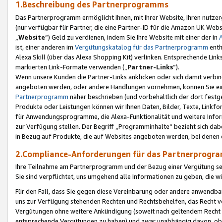
1.Beschreibung des Partnerprogramms
Das Partnerprogramm ermöglicht Ihnen, mit Ihrer Website, Ihren nutzer
(nur verfügbar für Partner, die eine Partner-ID für die Amazon UK We
„
Website
“) Geld zu verdienen, indem Sie Ihre Website mit einer der in
ist, einer anderen im
Vergütungskatalog für das Partnerprogramm
enth
Alexa Skill (über das Alexa Shopping Kit) verlinken. Entsprechende Lin
markierten Link-Formate verwenden („
Partner-Links
“).
Wenn unsere Kunden die Partner-Links anklicken oder sich damit verbi
angeboten werden, oder andere Handlungen vornehmen, können Sie eine
Partnerprogramm
näher beschrieben (und vorbehaltlich der dort festg
Produkte oder Leistungen können wir Ihnen Daten, Bilder, Texte, Linkfo
für Anwendungsprogramme, die Alexa-Funktionalität und weitere Inf
zur Verfügung stellen. Der Begriff „Programminhalte“ bezieht sich dabe
in Bezug auf Produkte, die auf Websites angeboten werden, bei denen 
2.Compliance-Anforderungen für das Partnerprog
Ihre Teilnahme am Partnerprogramm und der Bezug einer Vergütung setz
Sie sind verpflichtet, uns umgehend alle Informationen zu geben, die w
Für den Fall, dass Sie gegen diese Vereinbarung oder andere anwendba
uns zur Verfügung stehenden Rechten und Rechtsbehelfen, das Recht vo
Vergütungen ohne weitere Ankündigung (soweit nach geltendem Recht z
entsprechende Vergütungen zu haben) und zwar unabhängig davon, ob 