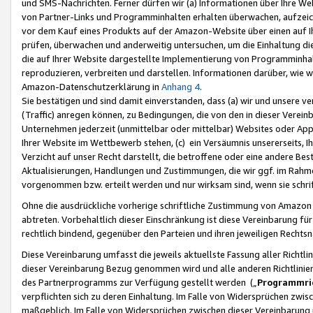
und SMS-Nachrichten. Ferner dürfen wir (a) Informationen über Ihre We
von Partner-Links und Programminhalten erhalten überwachen, aufzei
vor dem Kauf eines Produkts auf der Amazon-Website über einen auf Ih
prüfen, überwachen und anderweitig untersuchen, um die Einhaltung dies
die auf Ihrer Website dargestellte Implementierung von Programminhalt
reproduzieren, verbreiten und darstellen. Informationen darüber, wie w
Amazon-Datenschutzerklärung in
Anhang 4
.
Sie bestätigen und sind damit einverstanden, dass (a) wir und unsere 
(Traffic) anregen können, zu Bedingungen, die von den in dieser Vere
Unternehmen jederzeit (unmittelbar oder mittelbar) Websites oder Appl
Ihrer Website im Wettbewerb stehen, (c) ein Versäumnis unsererseits, I
Verzicht auf unser Recht darstellt, die betroffene oder eine andere B
Aktualisierungen, Handlungen und Zustimmungen, die wir ggf. im Rahme
vorgenommen bzw. erteilt werden und nur wirksam sind, wenn sie schri
Ohne die ausdrückliche vorherige schriftliche Zustimmung von Amazon
abtreten. Vorbehaltlich dieser Einschränkung ist diese Vereinbarung f
rechtlich bindend, gegenüber den Parteien und ihren jeweiligen Rech
Diese Vereinbarung umfasst die jeweils aktuellste Fassung aller Richtli
dieser Vereinbarung Bezug genommen wird und alle anderen Richtlinie
des Partnerprogramms zur Verfügung gestellt werden („
Programmric
verpflichten sich zu deren Einhaltung. Im Falle von Widersprüchen zwi
maßgeblich. Im Falle von Widersprüchen zwischen dieser Vereinbarun