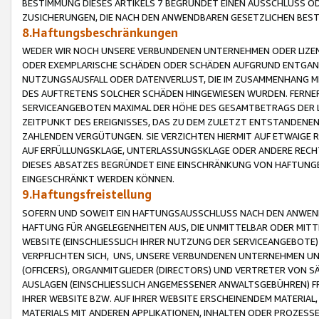
BESTIMMUNG DIESES ARTIKELS 7 BEGRÜNDET EINEN AUSSCHLUSS 
ZUSICHERUNGEN, DIE NACH DEN ANWENDBAREN GESETZLICHEN BE
8.Haftungsbeschränkungen
WEDER WIR NOCH UNSERE VERBUNDENEN UNTERNEHMEN ODER LIZEN
ODER EXEMPLARISCHE SCHÄDEN ODER SCHÄDEN AUFGRUND ENTGANG
NUTZUNGSAUSFALL ODER DATENVERLUST, DIE IM ZUSAMMENHANG MI
DES AUFTRETENS SOLCHER SCHÄDEN HINGEWIESEN WURDEN. FERN
SERVICEANGEBOTEN MAXIMAL DER HÖHE DES GESAMTBETRAGS DER 
ZEITPUNKT DES EREIGNISSES, DAS ZU DEM ZULETZT ENTSTANDENE
ZAHLENDEN VERGÜTUNGEN. SIE VERZICHTEN HIERMIT AUF ETWAIGE 
AUF ERFÜLLUNGSKLAGE, UNTERLASSUNGSKLAGE ODER ANDERE RECHT
DIESES ABSATZES BEGRÜNDET EINE EINSCHRÄNKUNG VON HAFTUNG
EINGESCHRÄNKT WERDEN KÖNNEN.
9.Haftungsfreistellung
SOFERN UND SOWEIT EIN HAFTUNGSAUSSCHLUSS NACH DEN ANWENDB
HAFTUNG FÜR ANGELEGENHEITEN AUS, DIE UNMITTELBAR ODER MITT
WEBSITE (EINSCHLIESSLICH IHRER NUTZUNG DER SERVICEANGEBOTE)
VERPFLICHTEN SICH, UNS, UNSERE VERBUNDENEN UNTERNEHMEN UN
(OFFICERS), ORGANMITGLIEDER (DIRECTORS) UND VERTRETER VON 
AUSLAGEN (EINSCHLIESSLICH ANGEMESSENER ANWALTSGEBÜHREN) FR
IHRER WEBSITE BZW. AUF IHRER WEBSITE ERSCHEINENDEM MATERIAL
MATERIALS MIT ANDEREN APPLIKATIONEN, INHALTEN ODER PROZESSE