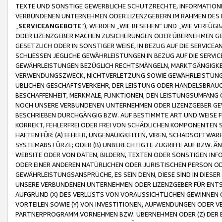
TEXTE UND SONSTIGE GEWERBLICHE SCHUTZRECHTE, INFORMATIONE
VERBUNDENEN UNTERNEHMEN ODER LIZENZGEBERN IM RAHMEN DES
„
SERVICEANGEBOTE
“), WERDEN „WIE BESEHEN“ UND „WIE VERFÜ
ODER LIZENZGEBER MACHEN ZUSICHERUNGEN ODER ÜBERNEHMEN GEW
GESETZLICH ODER IN SONSTIGER WEISE, IN BEZUG AUF DIE SERVI
SCHLIESSEN JEGLICHE GEWÄHRLEISTUNGEN IN BEZUG AUF DIE SERVI
GEWÄHRLEISTUNGEN BEZÜGLICH RECHTSMÄNGELN, MARKTGÄNGIGKEIT
VERWENDUNGSZWECK, NICHTVERLETZUNG SOWIE GEWÄHRLEISTUNGEN 
ÜBLICHEN GESCHÄFTSVERKEHR, DER LEISTUNG ODER HANDELSBRÄUCH
BESCHAFFENHEIT, MERKMALE, FUNKTIONEN, DEN LEISTUNGSUMFANG 
NOCH UNSERE VERBUNDENEN UNTERNEHMEN ODER LIZENZGEBER GEWÄ
BESCHRIEBEN DURCHGÄNGIG BZW. AUF BESTIMMTE ART UND WEISE
KORREKT, FEHLERFREI ODER FREI VON SCHÄDLICHEN KOMPONENTEN
HAFTEN FÜR: (A) FEHLER, UNGENAUIGKEITEN, VIREN, SCHADSOFTW
SYSTEMABSTÜRZE; ODER (B) UNBERECHTIGTE ZUGRIFFE AUF BZW. 
WEBSITE ODER VON DATEN, BILDERN, TEXTEN ODER SONSTIGEN INF
ODER EINER ANDEREN NATÜRLICHEN ODER JURISTISCHEN PERSON OD
GEWÄHRLEISTUNGSANSPRÜCHE, ES SEIN DENN, DIESE SIND IN DIES
UNSERE VERBUNDENEN UNTERNEHMEN ODER LIZENZGEBER FÜR EN
AUFGRUND (X) DES VERLUSTS VON VORAUSSICHTLICHEN GEWINNEN
VORTEILEN SOWIE (Y) VON INVESTITIONEN, AUFWENDUNGEN ODER VE
PARTNERPROGRAMM VORNEHMEN BZW. ÜBERNEHMEN ODER (Z) DER 