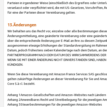
Parteien in irgendeiner Weise (einschließlich des Ergreifens oder Unt
veranlasst oder verpflichtet wird, die mit US-Gesetzen, Vorschriften,
für eine der Parteien dieser Vereinbarung gelten.
13.Änderungen
Wir behalten uns das Recht vor, einzelne oder alle Bestimmungen diese
Änderungsmitteilung, eine geänderte Vereinbarung oder eine geänderte 
über die entsprechende Änderung per E-Mail an Ihre zu diesem Zeitpun
ausgenommen etwaige Erhöhungen der Standardvergütung im Rahmen
Datum, jedoch frühestens sieben Kalendertage nach dem Datum, an de
PARTNERPROGRAMM NACH DEM DATUM DES WIRKSAMWERDENS DER Ä
WENN SIE MIT EINER ÄNDERUNG NICHT EINVERSTANDEN SIND, HABEN S
KÜNDIGEN.
Wenn Sie diese Vereinbarung mit Amazon France Services SAS geschlo
gelten zukünftige Änderungen an dieser Vereinbarung für Sie und Ama
Core S.à r.l. bezieht.
Anhang 1Amazon-Gesellschaften und Amazon-Websites nach Ländern
Anhang 2Anwendbares Recht und Streitbeilegung für die jeweiligen 
Anhang 3Steuerbestimmungen für die jeweiligen Amazon-Websites