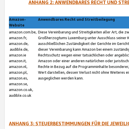
ANHANG 2: ANWENDBARES RECHT UND STRE
Amazon-
Anwendbares Recht und Streitbeilegung
Website
amazon.com.be,
Diese Vereinbarung und Streitigkeiten aller Art, die 
amazon.fr,
Großherzogtums Luxemburg unter Ausschluss seiner Kol
amazon.de,
ausschließlichen Zuständigkeit der Gerichte im Geri
audible.de,
dieser Vereinbarung kann Amazon bei einem zuständig
amazon.ie
Rechtsschutz wegen einer tatsächlichen oder angebli
amazon.it,
Amazon oder einer anderen natürlichen oder juristisc
amazon.nl,
Rechte in Bezug auf die Programminhalte besonderer,
amazon.pl,
Wert darstellen, dessen Verlust nicht ohne Weiteres e
amazon.es,
ausgeglichen werden kann.
amazon.se,
amazon.co.uk,
audible.co.uk
ANHANG 3: STEUERBESTIMMUNGEN FÜR DIE JEWEIL