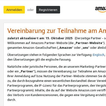
Anmelden
Registrieren
oder
Vereinbarung zur Teilnahme am 
zuletzt aktualisiert am
:
15. Oktober 2025
(Derzeitige Partner - 
Willkommen auf Amazons Partner-Website (die „
Partner-Website
“)
genannten Amazon-Gesellschaften („
Amazon
“ oder „
uns
“ oder ähnli
Übersetzungen stehen in folgenden Sprachen zur Verfügung :
Englisch
,
den Übersetzungen gilt die englische Fassung.
Natürliche oder juristische Personen, die an unserem Marketing-Partn
oder ein „
Partner
“), müssen die Vereinbarung zur Teilnahme am Ama
Ihrer Anmeldung auf bzw. Nutzung der Partner-Website stimmen Sie die
zu, die durch Bezugnahme einen wesentlichen Bestandteil dieser Verei
Partnerprogramm, die IP-Lizenz für das Partnerprogramm, den Vergütu
Partnerprogramm). Inhalte, die du auf der Website Amazon.com veröffe
des Verbots von Kundenrezensionen, die gegen eine Vergütung erstellt, 
durch.