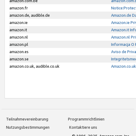
amazon.com.be
amazon.com.b
amazon.fr
Notice:Protec
amazon.de, audible.de
Amazon.de Da
amazon.ie
Amazon.ie Pri
amazon.it
Amazon.it Inf
amazon.nl
Amazon.nl Pri
amazon.pl
Informacja O
amazon.es
Aviso de Priv
amazon.se
Integritetsm
amazon.co.uk, audible.co.uk
Amazon.co.uk 
Teilnahmevereinbarung
Programmrichtlinien
Nutzungsbestimmungen
Kontaktiere uns