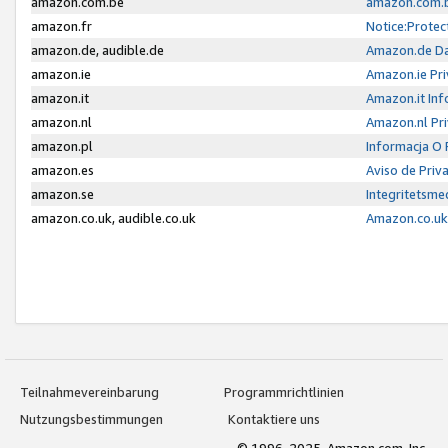
amazon.com.be
amazon.com.b
amazon.fr
Notice:Protec
amazon.de, audible.de
Amazon.de Da
amazon.ie
Amazon.ie Pri
amazon.it
Amazon.it Inf
amazon.nl
Amazon.nl Pri
amazon.pl
Informacja O
amazon.es
Aviso de Priv
amazon.se
Integritetsm
amazon.co.uk, audible.co.uk
Amazon.co.uk 
Teilnahmevereinbarung
Programmrichtlinien
Nutzungsbestimmungen
Kontaktiere uns