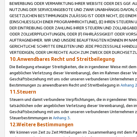
BEWERBUNG ODER VERMARKTUNG IHRER WEBSITE ODER DES GGF. AUF 
NUTZUNG DER SERVICEANGEBOTE UND ZWAR UNABHÄNGIG DAVON, O
GESETZLICHEN BESTIMMUNGEN ZULÄSSIG IST ODER NICHT, (D) EINE
(EINSCHLIESSLICH EINER PROGRAMMRICHTLINIE), (E) IHREN STEUER
DER EINTREIBUNG ODER ZAHLUNG IHRER STEUERN UND ZOLLABGAB
ODER ZOLLVERPFLICHTUNGEN, ODER (F) FAHRLÄSSIGKEIT ODER VORS
AUFTRAGNEHMER. WIR UND UNSERE BEAUFTRAGTEN KÖNNEN IM NAME
GERICHTLICHE SCHRITTE EINLEITEN UND JEDE PROZESSUALE HAND
VERTEIDIGEN, ODER UM RECHTE AUCH ZUM ZWECK DER DURCHSETZU
10.Anwendbares Recht und Streitbeilegung
Die Beilegung etwaiger Streitigkeiten, die in irgendeiner Weise mit de
angeblichen Verletzung dieser Vereinbarung), den im Rahmen dieser Ve
Geschäftsbeziehung mit uns oder unseren verbundenen Unternehmen zu
Bestimmungen zu anwendbarem Recht und Streitbeilegung in
Anhang 
11.Steuern
Steuern und damit verbundene Verpflichtungen, die in irgendeiner Wei
tatsächlichen oder angeblichen Verletzung dieser Vereinbarung), den 
Geschäftsbeziehung mit uns oder unseren verbundenen Unternehmen z
Steuerbestimmungen in
Anhang 3
.
12.Weitere Bestimmungen
Wir können von Zeit zu Zeit Mitteilungen im Zusammenhang mit dem Par