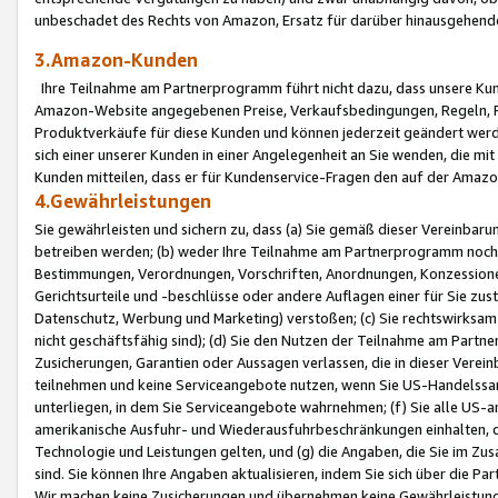
unbeschadet des Rechts von Amazon, Ersatz für darüber hinausgehen
3.Amazon-Kunden
Ihre Teilnahme am Partnerprogramm führt nicht dazu, dass unsere Kun
Amazon-Website angegebenen Preise, Verkaufsbedingungen, Regeln, Ri
Produktverkäufe für diese Kunden und können jederzeit geändert werde
sich einer unserer Kunden in einer Angelegenheit an Sie wenden, die 
Kunden mitteilen, dass er für Kundenservice-Fragen den auf der Ama
4.Gewährleistungen
Sie gewährleisten und sichern zu, dass (a) Sie gemäß dieser Vereinba
betreiben werden; (b) weder Ihre Teilnahme am Partnerprogramm noch d
Bestimmungen, Verordnungen, Vorschriften, Anordnungen, Konzessionen,
Gerichtsurteile und -beschlüsse oder andere Auflagen einer für Sie zu
Datenschutz, Werbung und Marketing) verstoßen; (c) Sie rechtswirksam 
nicht geschäftsfähig sind); (d) Sie den Nutzen der Teilnahme am Partne
Zusicherungen, Garantien oder Aussagen verlassen, die in dieser Verein
teilnehmen und keine Serviceangebote nutzen, wenn Sie US-Handelssa
unterliegen, in dem Sie Serviceangebote wahrnehmen; (f) Sie alle US
amerikanische Ausfuhr- und Wiederausfuhrbeschränkungen einhalten, 
Technologie und Leistungen gelten, und (g) die Angaben, die Sie im 
sind. Sie können Ihre Angaben aktualisieren, indem Sie sich über die 
Wir machen keine Zusicherungen und übernehmen keine Gewährleistun