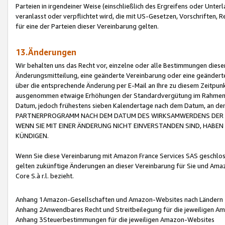
Parteien in irgendeiner Weise (einschließlich des Ergreifens oder Unt
veranlasst oder verpflichtet wird, die mit US-Gesetzen, Vorschriften,
für eine der Parteien dieser Vereinbarung gelten.
13.Änderungen
Wir behalten uns das Recht vor, einzelne oder alle Bestimmungen diese
Änderungsmitteilung, eine geänderte Vereinbarung oder eine geänderte 
über die entsprechende Änderung per E-Mail an Ihre zu diesem Zeitpun
ausgenommen etwaige Erhöhungen der Standardvergütung im Rahmen
Datum, jedoch frühestens sieben Kalendertage nach dem Datum, an de
PARTNERPROGRAMM NACH DEM DATUM DES WIRKSAMWERDENS DER Ä
WENN SIE MIT EINER ÄNDERUNG NICHT EINVERSTANDEN SIND, HABEN S
KÜNDIGEN.
Wenn Sie diese Vereinbarung mit Amazon France Services SAS geschlo
gelten zukünftige Änderungen an dieser Vereinbarung für Sie und Ama
Core S.à r.l. bezieht.
Anhang 1Amazon-Gesellschaften und Amazon-Websites nach Ländern
Anhang 2Anwendbares Recht und Streitbeilegung für die jeweiligen 
Anhang 3Steuerbestimmungen für die jeweiligen Amazon-Websites