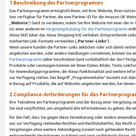
1.Beschreibung des Partnerprogramms
Das Partnerprogramm ermöglicht Ihnen, mit Ihrer Website, Ihren nutzer
(nur verfügbar für Partner, die eine Partner-ID für die Amazon UK We
„
Website
“) Geld zu verdienen, indem Sie Ihre Website mit einer der in
ist, einer anderen im
Vergütungskatalog für das Partnerprogramm
enth
Alexa Skill (über das Alexa Shopping Kit) verlinken. Entsprechende Lin
markierten Link-Formate verwenden („
Partner-Links
“).
Wenn unsere Kunden die Partner-Links anklicken oder sich damit verbi
angeboten werden, oder andere Handlungen vornehmen, können Sie eine
Partnerprogramm
näher beschrieben (und vorbehaltlich der dort festg
Produkte oder Leistungen können wir Ihnen Daten, Bilder, Texte, Linkfo
für Anwendungsprogramme, die Alexa-Funktionalität und weitere Inf
zur Verfügung stellen. Der Begriff „Programminhalte“ bezieht sich dabe
in Bezug auf Produkte, die auf Websites angeboten werden, bei denen 
2.Compliance-Anforderungen für das Partnerprog
Ihre Teilnahme am Partnerprogramm und der Bezug einer Vergütung setz
Sie sind verpflichtet, uns umgehend alle Informationen zu geben, die w
Für den Fall, dass Sie gegen diese Vereinbarung oder andere anwendba
uns zur Verfügung stehenden Rechten und Rechtsbehelfen, das Recht vo
Vergütungen ohne weitere Ankündigung (soweit nach geltendem Recht z
entsprechende Vergütungen zu haben) und zwar unabhängig davon, ob 