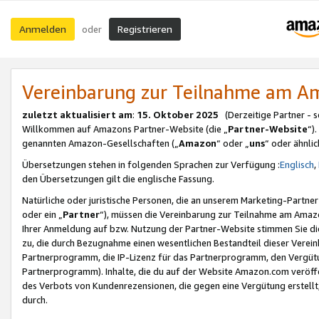
Anmelden
Registrieren
oder
Vereinbarung zur Teilnahme am 
zuletzt aktualisiert am
:
15. Oktober 2025
(Derzeitige Partner - 
Willkommen auf Amazons Partner-Website (die „
Partner-Website
“)
genannten Amazon-Gesellschaften („
Amazon
“ oder „
uns
“ oder ähnli
Übersetzungen stehen in folgenden Sprachen zur Verfügung :
Englisch
,
den Übersetzungen gilt die englische Fassung.
Natürliche oder juristische Personen, die an unserem Marketing-Partn
oder ein „
Partner
“), müssen die Vereinbarung zur Teilnahme am Ama
Ihrer Anmeldung auf bzw. Nutzung der Partner-Website stimmen Sie die
zu, die durch Bezugnahme einen wesentlichen Bestandteil dieser Verei
Partnerprogramm, die IP-Lizenz für das Partnerprogramm, den Vergütu
Partnerprogramm). Inhalte, die du auf der Website Amazon.com veröffe
des Verbots von Kundenrezensionen, die gegen eine Vergütung erstellt, 
durch.