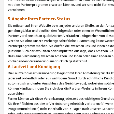
mit dem Partnerprogramm erwarten können, und wir sind nicht für etwa
vornehmen.
5.Angabe Ihres Partner-Status
Sie müssen auf Ihrer Website bzw. an jeder anderen Stelle, an der Am
genehmigt, klar und deutlich den folgenden oder einen im Wesentlichen
Partner verdiene ich an qualifizierten Verkäufen“. Abgesehen von die
werden Sie ohne unsere vorherige schriftliche Zustimmung keine weite
Partnerprogramm machen. Sie dürfen die zwischen uns und Ihnen best
(einschließlich der expliziten oder impliziten Aussage, dass Amazon Si
dass eine Verbindung zwischen Amazon und Ihnen oder einer anderen natü
vorliegenden Vereinbarung ausdrücklich gestattet ist.
6.Laufzeit und Kündigung
Die Laufzeit dieser Vereinbarung beginnt mit Ihrer Anmeldung für die 
jederzeit ordentlich oder aus wichtigem Grund durch schriftliche Kündi
automatisch und unter Ausschluss des Gerichtswegs), wobei eine solch
können kündigen, indem Sie sich über die Partner-Website in Ihrem Ko
auswählen.
Ferner können wir diese Vereinbarung jederzeit aus wichtigem Grund dur
Sie Ihre Pflichten aus dieser Vereinbarung erheblich verletzen; (b) wen
Programmrichtlinien) nicht innerhalb von 7 Tagen nach unserer Benachr
oder Haftungsansprüchen im Zusammenhang mit Ihrer Teilnahme am Pa