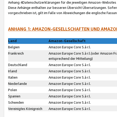
Anhang 4Datenschutzerklärungen für die jeweiligen Amazon-Websites
Diese Anhänge enthalten zur besseren Übersicht Übersetzungen. Sofe
vorgeschrieben ist, gilt im Falle von Abweichungen die englische Fass
ANHANG 1: AMAZON-GESELLSCHAFTEN UND AMAZO
Land
Amazon-Gesellschaft
Belgien
Amazon Europe Core S.à r.l.
Frankreich
Amazon Europe Core S.à r.l.(oder Amazon Fr
entsprechend der Mitteilung)
Deutschland
Amazon Europe Core S.à r.l.
Irland
Amazon Europe Core S.à r.l.
Italien
Amazon Europe Core S.à r.l.
Niederlande
Amazon Europe Core S.à r.l.
Polen
Amazon Europe Core S.à r.l.
Spanien
Amazon Europe Core S.à r.l.
Schweden
Amazon Europe Core S.à r.l.
Vereinigtes Königreich
Amazon Europe Core S.à r.l.