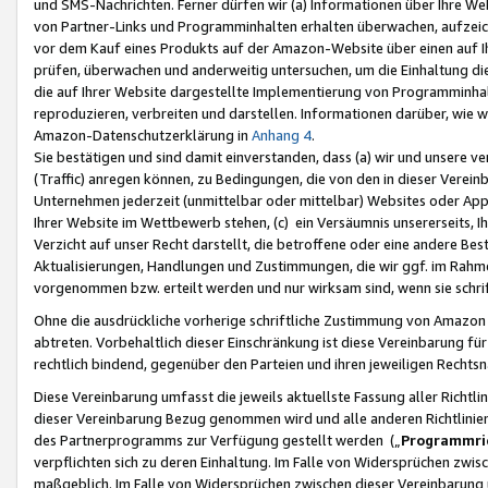
und SMS-Nachrichten. Ferner dürfen wir (a) Informationen über Ihre We
von Partner-Links und Programminhalten erhalten überwachen, aufzei
vor dem Kauf eines Produkts auf der Amazon-Website über einen auf Ih
prüfen, überwachen und anderweitig untersuchen, um die Einhaltung dies
die auf Ihrer Website dargestellte Implementierung von Programminhalt
reproduzieren, verbreiten und darstellen. Informationen darüber, wie w
Amazon-Datenschutzerklärung in
Anhang 4
.
Sie bestätigen und sind damit einverstanden, dass (a) wir und unsere 
(Traffic) anregen können, zu Bedingungen, die von den in dieser Vere
Unternehmen jederzeit (unmittelbar oder mittelbar) Websites oder Appl
Ihrer Website im Wettbewerb stehen, (c) ein Versäumnis unsererseits, I
Verzicht auf unser Recht darstellt, die betroffene oder eine andere B
Aktualisierungen, Handlungen und Zustimmungen, die wir ggf. im Rahme
vorgenommen bzw. erteilt werden und nur wirksam sind, wenn sie schri
Ohne die ausdrückliche vorherige schriftliche Zustimmung von Amazon
abtreten. Vorbehaltlich dieser Einschränkung ist diese Vereinbarung f
rechtlich bindend, gegenüber den Parteien und ihren jeweiligen Rech
Diese Vereinbarung umfasst die jeweils aktuellste Fassung aller Richtli
dieser Vereinbarung Bezug genommen wird und alle anderen Richtlinie
des Partnerprogramms zur Verfügung gestellt werden („
Programmric
verpflichten sich zu deren Einhaltung. Im Falle von Widersprüchen zwi
maßgeblich. Im Falle von Widersprüchen zwischen dieser Vereinbarun