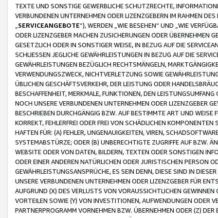
TEXTE UND SONSTIGE GEWERBLICHE SCHUTZRECHTE, INFORMATIONE
VERBUNDENEN UNTERNEHMEN ODER LIZENZGEBERN IM RAHMEN DES
„
SERVICEANGEBOTE
“), WERDEN „WIE BESEHEN“ UND „WIE VERFÜ
ODER LIZENZGEBER MACHEN ZUSICHERUNGEN ODER ÜBERNEHMEN GEW
GESETZLICH ODER IN SONSTIGER WEISE, IN BEZUG AUF DIE SERVI
SCHLIESSEN JEGLICHE GEWÄHRLEISTUNGEN IN BEZUG AUF DIE SERVI
GEWÄHRLEISTUNGEN BEZÜGLICH RECHTSMÄNGELN, MARKTGÄNGIGKEIT
VERWENDUNGSZWECK, NICHTVERLETZUNG SOWIE GEWÄHRLEISTUNGEN 
ÜBLICHEN GESCHÄFTSVERKEHR, DER LEISTUNG ODER HANDELSBRÄUCH
BESCHAFFENHEIT, MERKMALE, FUNKTIONEN, DEN LEISTUNGSUMFANG 
NOCH UNSERE VERBUNDENEN UNTERNEHMEN ODER LIZENZGEBER GEWÄ
BESCHRIEBEN DURCHGÄNGIG BZW. AUF BESTIMMTE ART UND WEISE
KORREKT, FEHLERFREI ODER FREI VON SCHÄDLICHEN KOMPONENTEN
HAFTEN FÜR: (A) FEHLER, UNGENAUIGKEITEN, VIREN, SCHADSOFTW
SYSTEMABSTÜRZE; ODER (B) UNBERECHTIGTE ZUGRIFFE AUF BZW. 
WEBSITE ODER VON DATEN, BILDERN, TEXTEN ODER SONSTIGEN INF
ODER EINER ANDEREN NATÜRLICHEN ODER JURISTISCHEN PERSON OD
GEWÄHRLEISTUNGSANSPRÜCHE, ES SEIN DENN, DIESE SIND IN DIES
UNSERE VERBUNDENEN UNTERNEHMEN ODER LIZENZGEBER FÜR EN
AUFGRUND (X) DES VERLUSTS VON VORAUSSICHTLICHEN GEWINNEN
VORTEILEN SOWIE (Y) VON INVESTITIONEN, AUFWENDUNGEN ODER VE
PARTNERPROGRAMM VORNEHMEN BZW. ÜBERNEHMEN ODER (Z) DER 