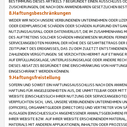
BESTIMMUNG DIESES ARTIKELS 7 BEGRÜNDET EINEN AUSSCHLUSS 
ZUSICHERUNGEN, DIE NACH DEN ANWENDBAREN GESETZLICHEN BE
8.Haftungsbeschränkungen
WEDER WIR NOCH UNSERE VERBUNDENEN UNTERNEHMEN ODER LIZEN
ODER EXEMPLARISCHE SCHÄDEN ODER SCHÄDEN AUFGRUND ENTGANG
NUTZUNGSAUSFALL ODER DATENVERLUST, DIE IM ZUSAMMENHANG MI
DES AUFTRETENS SOLCHER SCHÄDEN HINGEWIESEN WURDEN. FERN
SERVICEANGEBOTEN MAXIMAL DER HÖHE DES GESAMTBETRAGS DER 
ZEITPUNKT DES EREIGNISSES, DAS ZU DEM ZULETZT ENTSTANDENE
ZAHLENDEN VERGÜTUNGEN. SIE VERZICHTEN HIERMIT AUF ETWAIGE 
AUF ERFÜLLUNGSKLAGE, UNTERLASSUNGSKLAGE ODER ANDERE RECHT
DIESES ABSATZES BEGRÜNDET EINE EINSCHRÄNKUNG VON HAFTUNG
EINGESCHRÄNKT WERDEN KÖNNEN.
9.Haftungsfreistellung
SOFERN UND SOWEIT EIN HAFTUNGSAUSSCHLUSS NACH DEN ANWENDB
HAFTUNG FÜR ANGELEGENHEITEN AUS, DIE UNMITTELBAR ODER MITT
WEBSITE (EINSCHLIESSLICH IHRER NUTZUNG DER SERVICEANGEBOTE)
VERPFLICHTEN SICH, UNS, UNSERE VERBUNDENEN UNTERNEHMEN UN
(OFFICERS), ORGANMITGLIEDER (DIRECTORS) UND VERTRETER VON 
AUSLAGEN (EINSCHLIESSLICH ANGEMESSENER ANWALTSGEBÜHREN) FR
IHRER WEBSITE BZW. AUF IHRER WEBSITE ERSCHEINENDEM MATERIAL
MATERIALS MIT ANDEREN APPLIKATIONEN, INHALTEN ODER PROZESSE