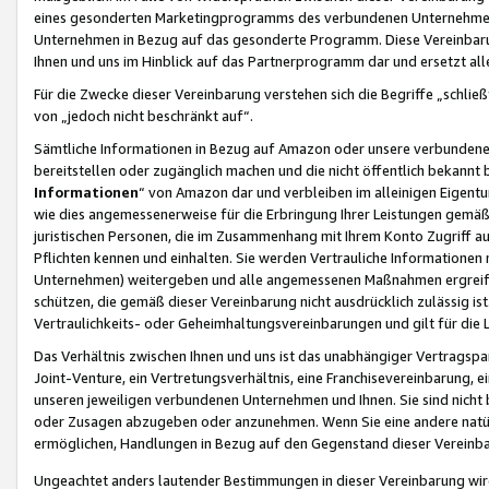
eines gesonderten Marketingprogramms des verbundenen Unternehmens
Unternehmen in Bezug auf das gesonderte Programm. Diese Vereinbarung
Ihnen und uns im Hinblick auf das Partnerprogramm dar und ersetzt al
Für die Zwecke dieser Vereinbarung verstehen sich die Begriffe „schließ
von „jedoch nicht beschränkt auf“.
Sämtliche Informationen in Bezug auf Amazon oder unsere verbunde
bereitstellen oder zugänglich machen und die nicht öffentlich bekannt bz
Informationen
“ von Amazon dar und verbleiben im alleinigen Eigent
wie dies angemessenerweise für die Erbringung Ihrer Leistungen gemäß d
juristischen Personen, die im Zusammenhang mit Ihrem Konto Zugriff au
Pflichten kennen und einhalten. Sie werden Vertrauliche Informationen 
Unternehmen) weitergeben und alle angemessenen Maßnahmen ergreifen
schützen, die gemäß dieser Vereinbarung nicht ausdrücklich zulässig is
Vertraulichkeits- oder Geheimhaltungsvereinbarungen und gilt für die
Das Verhältnis zwischen Ihnen und uns ist das unabhängiger Vertragspa
Joint-Venture, ein Vertretungsverhältnis, eine Franchisevereinbarung, 
unseren jeweiligen verbundenen Unternehmen und Ihnen. Sie sind ni
oder Zusagen abzugeben oder anzunehmen. Wenn Sie eine andere natürli
ermöglichen, Handlungen in Bezug auf den Gegenstand dieser Vereinbar
Ungeachtet anders lautender Bestimmungen in dieser Vereinbarung wird