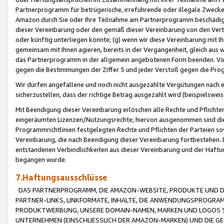
Partnerprogramm für betrügerische, irreführende oder illegale Zwecke
Amazon durch Sie oder Ihre Teilnahme am Partnerprogramm beschädig
dieser Vereinbarung oder den gemäß dieser Vereinbarung von den Vertr
oder künftig unterliegen könnte; (g) wenn wir diese Vereinbarung mit I
gemeinsam mit Ihnen agieren, bereits in der Vergangenheit, gleich aus
das Partnerprogramm in der allgemein angebotenen Form beenden. Vors
gegen die Bestimmungen der Ziffer 5 und jeder Verstoß gegen die Prog
Wir dürfen angefallene und noch nicht ausgezahlte Vergütungen nach 
sicherzustellen, dass der richtige Betrag ausgezahlt wird (beispielsw
Mit Beendigung dieser Vereinbarung erlöschen alle Rechte und Pflichte
eingeräumten Lizenzen/Nutzungsrechte; hiervon ausgenommen sind die in 
Programmrichtlinien festgelegten Rechte und Pflichten der Parteien sow
Vereinbarung, die nach Beendigung dieser Vereinbarung fortbestehen. D
entstandenen Verbindlichkeiten aus dieser Vereinbarung und der Haft
begangen wurde.
7.Haftungsausschlüsse
DAS PARTNERPROGRAMM, DIE AMAZON-WEBSITE, PRODUKTE UND DI
PARTNER-LINKS, LINKFORMATE, INHALTE, DIE ANWENDUNGSPROGR
PRODUKTWERBUNG, UNSERE DOMAIN-NAMEN, MARKEN UND LOGOS S
UNTERNEHMEN (EINSCHLIESSLICH DER AMAZON-MARKEN) UND DIE GE