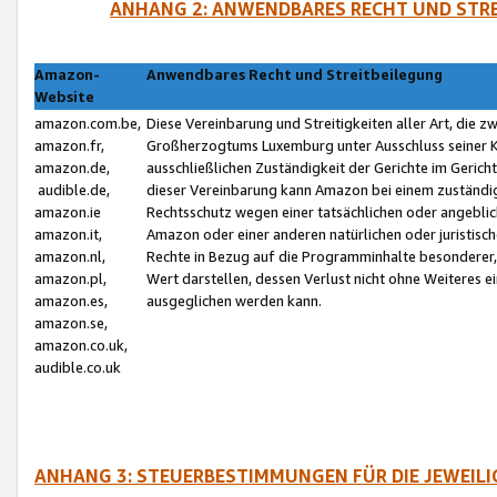
ANHANG 2: ANWENDBARES RECHT UND STRE
Amazon-
Anwendbares Recht und Streitbeilegung
Website
amazon.com.be,
Diese Vereinbarung und Streitigkeiten aller Art, die 
amazon.fr,
Großherzogtums Luxemburg unter Ausschluss seiner Kol
amazon.de,
ausschließlichen Zuständigkeit der Gerichte im Geri
audible.de,
dieser Vereinbarung kann Amazon bei einem zuständig
amazon.ie
Rechtsschutz wegen einer tatsächlichen oder angebli
amazon.it,
Amazon oder einer anderen natürlichen oder juristisc
amazon.nl,
Rechte in Bezug auf die Programminhalte besonderer,
amazon.pl,
Wert darstellen, dessen Verlust nicht ohne Weiteres e
amazon.es,
ausgeglichen werden kann.
amazon.se,
amazon.co.uk,
audible.co.uk
ANHANG 3: STEUERBESTIMMUNGEN FÜR DIE JEWEIL