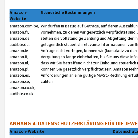
Amazon-
Steuerliche Bestimmungen
Website
amazon.com.be,
Wir dürfen in Bezug auf Beträge, auf deren Auszahlun
amazon.fr,
vornehmen, zu denen wir gesetzlich verpflichtet sind
amazon.de,
stellen die vollständige Zahlung und Abgeltung der 
audible.de,
gelegentlich steuerlich relevante Informationen von I
amazon.ie
Anfrage nicht vorlegen, können wir (kumulativ zu de
amazon.it,
Vergütung so lange einbehalten, bis Sie uns diese Inf
amazon.nl,
dass wir Sie betreffend nicht zur Einholung steuerlich 
amazon.pl,
könnten Sie gesetzlich verpflichtet sein, Amazon Meh
amazon.es,
Anforderungen an eine gültige MwSt.-Rechnung erfüllt
amazon.se,
zahlen.
amazon.co.uk,
audible.co.uk
ANHANG 4: DATENSCHUTZERKLÄRUNG FÜR DIE JEWE
Amazon-Website
Datenschutz