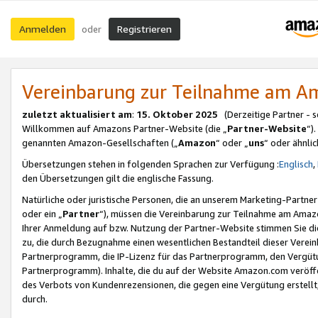
Anmelden
Registrieren
oder
Vereinbarung zur Teilnahme am 
zuletzt aktualisiert am
:
15. Oktober 2025
(Derzeitige Partner - 
Willkommen auf Amazons Partner-Website (die „
Partner-Website
“)
genannten Amazon-Gesellschaften („
Amazon
“ oder „
uns
“ oder ähnli
Übersetzungen stehen in folgenden Sprachen zur Verfügung :
Englisch
,
den Übersetzungen gilt die englische Fassung.
Natürliche oder juristische Personen, die an unserem Marketing-Partn
oder ein „
Partner
“), müssen die Vereinbarung zur Teilnahme am Ama
Ihrer Anmeldung auf bzw. Nutzung der Partner-Website stimmen Sie die
zu, die durch Bezugnahme einen wesentlichen Bestandteil dieser Verei
Partnerprogramm, die IP-Lizenz für das Partnerprogramm, den Vergütu
Partnerprogramm). Inhalte, die du auf der Website Amazon.com veröffe
des Verbots von Kundenrezensionen, die gegen eine Vergütung erstellt, 
durch.