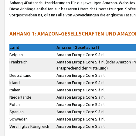
Anhang 4Datenschutzerklärungen für die jeweiligen Amazon-Websites
Diese Anhänge enthalten zur besseren Übersicht Übersetzungen. Sofe
vorgeschrieben ist, gilt im Falle von Abweichungen die englische Fass
ANHANG 1: AMAZON-GESELLSCHAFTEN UND AMAZO
Land
Amazon-Gesellschaft
Belgien
Amazon Europe Core S.à r.l.
Frankreich
Amazon Europe Core S.à r.l.(oder Amazon Fr
entsprechend der Mitteilung)
Deutschland
Amazon Europe Core S.à r.l.
Irland
Amazon Europe Core S.à r.l.
Italien
Amazon Europe Core S.à r.l.
Niederlande
Amazon Europe Core S.à r.l.
Polen
Amazon Europe Core S.à r.l.
Spanien
Amazon Europe Core S.à r.l.
Schweden
Amazon Europe Core S.à r.l.
Vereinigtes Königreich
Amazon Europe Core S.à r.l.