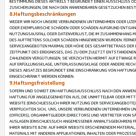
BESTIMMUNG DIESES ARTIKELS 7 BEGRÜNDET EINEN AUSSCHLUSS 
ZUSICHERUNGEN, DIE NACH DEN ANWENDBAREN GESETZLICHEN BE
8.Haftungsbeschränkungen
WEDER WIR NOCH UNSERE VERBUNDENEN UNTERNEHMEN ODER LIZEN
ODER EXEMPLARISCHE SCHÄDEN ODER SCHÄDEN AUFGRUND ENTGANG
NUTZUNGSAUSFALL ODER DATENVERLUST, DIE IM ZUSAMMENHANG MI
DES AUFTRETENS SOLCHER SCHÄDEN HINGEWIESEN WURDEN. FERN
SERVICEANGEBOTEN MAXIMAL DER HÖHE DES GESAMTBETRAGS DER 
ZEITPUNKT DES EREIGNISSES, DAS ZU DEM ZULETZT ENTSTANDENE
ZAHLENDEN VERGÜTUNGEN. SIE VERZICHTEN HIERMIT AUF ETWAIGE 
AUF ERFÜLLUNGSKLAGE, UNTERLASSUNGSKLAGE ODER ANDERE RECHT
DIESES ABSATZES BEGRÜNDET EINE EINSCHRÄNKUNG VON HAFTUNG
EINGESCHRÄNKT WERDEN KÖNNEN.
9.Haftungsfreistellung
SOFERN UND SOWEIT EIN HAFTUNGSAUSSCHLUSS NACH DEN ANWENDB
HAFTUNG FÜR ANGELEGENHEITEN AUS, DIE UNMITTELBAR ODER MITT
WEBSITE (EINSCHLIESSLICH IHRER NUTZUNG DER SERVICEANGEBOTE)
VERPFLICHTEN SICH, UNS, UNSERE VERBUNDENEN UNTERNEHMEN UN
(OFFICERS), ORGANMITGLIEDER (DIRECTORS) UND VERTRETER VON 
AUSLAGEN (EINSCHLIESSLICH ANGEMESSENER ANWALTSGEBÜHREN) FR
IHRER WEBSITE BZW. AUF IHRER WEBSITE ERSCHEINENDEM MATERIAL
MATERIALS MIT ANDEREN APPLIKATIONEN, INHALTEN ODER PROZESSE