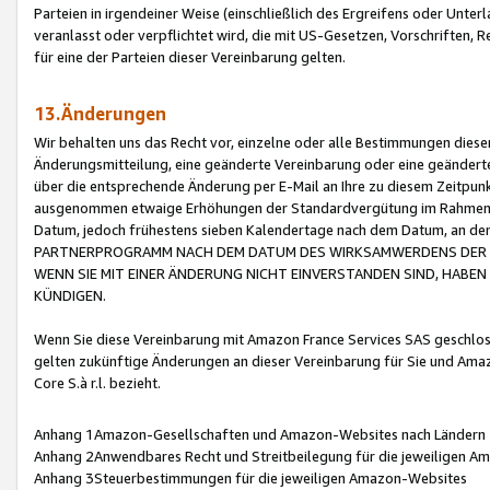
Parteien in irgendeiner Weise (einschließlich des Ergreifens oder Unt
veranlasst oder verpflichtet wird, die mit US-Gesetzen, Vorschriften,
für eine der Parteien dieser Vereinbarung gelten.
13.Änderungen
Wir behalten uns das Recht vor, einzelne oder alle Bestimmungen diese
Änderungsmitteilung, eine geänderte Vereinbarung oder eine geänderte 
über die entsprechende Änderung per E-Mail an Ihre zu diesem Zeitpun
ausgenommen etwaige Erhöhungen der Standardvergütung im Rahmen
Datum, jedoch frühestens sieben Kalendertage nach dem Datum, an de
PARTNERPROGRAMM NACH DEM DATUM DES WIRKSAMWERDENS DER Ä
WENN SIE MIT EINER ÄNDERUNG NICHT EINVERSTANDEN SIND, HABEN S
KÜNDIGEN.
Wenn Sie diese Vereinbarung mit Amazon France Services SAS geschlo
gelten zukünftige Änderungen an dieser Vereinbarung für Sie und Ama
Core S.à r.l. bezieht.
Anhang 1Amazon-Gesellschaften und Amazon-Websites nach Ländern
Anhang 2Anwendbares Recht und Streitbeilegung für die jeweiligen 
Anhang 3Steuerbestimmungen für die jeweiligen Amazon-Websites