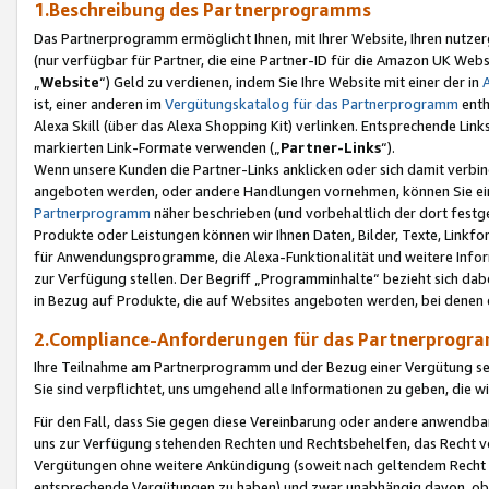
1.Beschreibung des Partnerprogramms
Das Partnerprogramm ermöglicht Ihnen, mit Ihrer Website, Ihren nutzer
(nur verfügbar für Partner, die eine Partner-ID für die Amazon UK We
„
Website
“) Geld zu verdienen, indem Sie Ihre Website mit einer der in
ist, einer anderen im
Vergütungskatalog für das Partnerprogramm
enth
Alexa Skill (über das Alexa Shopping Kit) verlinken. Entsprechende Lin
markierten Link-Formate verwenden („
Partner-Links
“).
Wenn unsere Kunden die Partner-Links anklicken oder sich damit verbi
angeboten werden, oder andere Handlungen vornehmen, können Sie eine
Partnerprogramm
näher beschrieben (und vorbehaltlich der dort festg
Produkte oder Leistungen können wir Ihnen Daten, Bilder, Texte, Linkfo
für Anwendungsprogramme, die Alexa-Funktionalität und weitere Inf
zur Verfügung stellen. Der Begriff „Programminhalte“ bezieht sich dabe
in Bezug auf Produkte, die auf Websites angeboten werden, bei denen 
2.Compliance-Anforderungen für das Partnerprog
Ihre Teilnahme am Partnerprogramm und der Bezug einer Vergütung setz
Sie sind verpflichtet, uns umgehend alle Informationen zu geben, die w
Für den Fall, dass Sie gegen diese Vereinbarung oder andere anwendba
uns zur Verfügung stehenden Rechten und Rechtsbehelfen, das Recht vo
Vergütungen ohne weitere Ankündigung (soweit nach geltendem Recht z
entsprechende Vergütungen zu haben) und zwar unabhängig davon, ob 