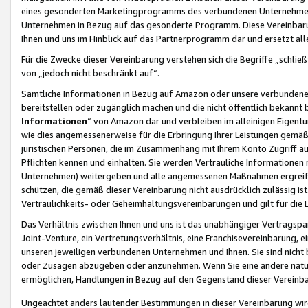
eines gesonderten Marketingprogramms des verbundenen Unternehmens
Unternehmen in Bezug auf das gesonderte Programm. Diese Vereinbarung
Ihnen und uns im Hinblick auf das Partnerprogramm dar und ersetzt al
Für die Zwecke dieser Vereinbarung verstehen sich die Begriffe „schließ
von „jedoch nicht beschränkt auf“.
Sämtliche Informationen in Bezug auf Amazon oder unsere verbunde
bereitstellen oder zugänglich machen und die nicht öffentlich bekannt bz
Informationen
“ von Amazon dar und verbleiben im alleinigen Eigent
wie dies angemessenerweise für die Erbringung Ihrer Leistungen gemäß d
juristischen Personen, die im Zusammenhang mit Ihrem Konto Zugriff au
Pflichten kennen und einhalten. Sie werden Vertrauliche Informationen 
Unternehmen) weitergeben und alle angemessenen Maßnahmen ergreifen
schützen, die gemäß dieser Vereinbarung nicht ausdrücklich zulässig is
Vertraulichkeits- oder Geheimhaltungsvereinbarungen und gilt für die
Das Verhältnis zwischen Ihnen und uns ist das unabhängiger Vertragspa
Joint-Venture, ein Vertretungsverhältnis, eine Franchisevereinbarung, 
unseren jeweiligen verbundenen Unternehmen und Ihnen. Sie sind ni
oder Zusagen abzugeben oder anzunehmen. Wenn Sie eine andere natürli
ermöglichen, Handlungen in Bezug auf den Gegenstand dieser Vereinbar
Ungeachtet anders lautender Bestimmungen in dieser Vereinbarung wird