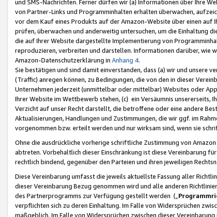
und SMS-Nachrichten. Ferner dürfen wir (a) Informationen über Ihre We
von Partner-Links und Programminhalten erhalten überwachen, aufzei
vor dem Kauf eines Produkts auf der Amazon-Website über einen auf Ih
prüfen, überwachen und anderweitig untersuchen, um die Einhaltung dies
die auf Ihrer Website dargestellte Implementierung von Programminhalt
reproduzieren, verbreiten und darstellen. Informationen darüber, wie w
Amazon-Datenschutzerklärung in
Anhang 4
.
Sie bestätigen und sind damit einverstanden, dass (a) wir und unsere 
(Traffic) anregen können, zu Bedingungen, die von den in dieser Vere
Unternehmen jederzeit (unmittelbar oder mittelbar) Websites oder Appl
Ihrer Website im Wettbewerb stehen, (c) ein Versäumnis unsererseits, I
Verzicht auf unser Recht darstellt, die betroffene oder eine andere B
Aktualisierungen, Handlungen und Zustimmungen, die wir ggf. im Rahme
vorgenommen bzw. erteilt werden und nur wirksam sind, wenn sie schri
Ohne die ausdrückliche vorherige schriftliche Zustimmung von Amazon
abtreten. Vorbehaltlich dieser Einschränkung ist diese Vereinbarung f
rechtlich bindend, gegenüber den Parteien und ihren jeweiligen Rech
Diese Vereinbarung umfasst die jeweils aktuellste Fassung aller Richtli
dieser Vereinbarung Bezug genommen wird und alle anderen Richtlinie
des Partnerprogramms zur Verfügung gestellt werden („
Programmric
verpflichten sich zu deren Einhaltung. Im Falle von Widersprüchen zwi
maßgeblich. Im Falle von Widersprüchen zwischen dieser Vereinbarun