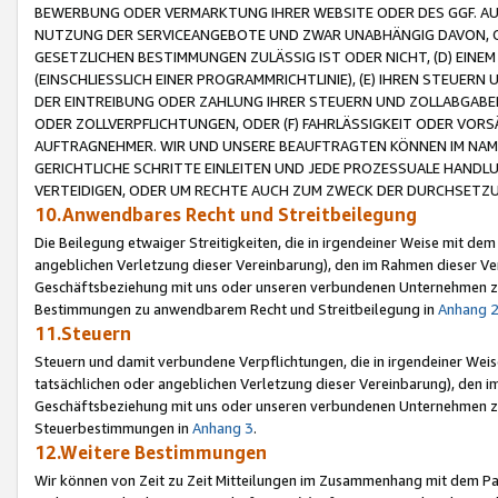
BEWERBUNG ODER VERMARKTUNG IHRER WEBSITE ODER DES GGF. AUF 
NUTZUNG DER SERVICEANGEBOTE UND ZWAR UNABHÄNGIG DAVON, O
GESETZLICHEN BESTIMMUNGEN ZULÄSSIG IST ODER NICHT, (D) EINE
(EINSCHLIESSLICH EINER PROGRAMMRICHTLINIE), (E) IHREN STEUER
DER EINTREIBUNG ODER ZAHLUNG IHRER STEUERN UND ZOLLABGAB
ODER ZOLLVERPFLICHTUNGEN, ODER (F) FAHRLÄSSIGKEIT ODER VORS
AUFTRAGNEHMER. WIR UND UNSERE BEAUFTRAGTEN KÖNNEN IM NAME
GERICHTLICHE SCHRITTE EINLEITEN UND JEDE PROZESSUALE HAND
VERTEIDIGEN, ODER UM RECHTE AUCH ZUM ZWECK DER DURCHSETZU
10.Anwendbares Recht und Streitbeilegung
Die Beilegung etwaiger Streitigkeiten, die in irgendeiner Weise mit de
angeblichen Verletzung dieser Vereinbarung), den im Rahmen dieser Ve
Geschäftsbeziehung mit uns oder unseren verbundenen Unternehmen zu
Bestimmungen zu anwendbarem Recht und Streitbeilegung in
Anhang 
11.Steuern
Steuern und damit verbundene Verpflichtungen, die in irgendeiner Wei
tatsächlichen oder angeblichen Verletzung dieser Vereinbarung), den 
Geschäftsbeziehung mit uns oder unseren verbundenen Unternehmen z
Steuerbestimmungen in
Anhang 3
.
12.Weitere Bestimmungen
Wir können von Zeit zu Zeit Mitteilungen im Zusammenhang mit dem Par