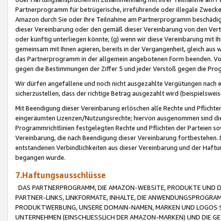
Partnerprogramm für betrügerische, irreführende oder illegale Zwecke
Amazon durch Sie oder Ihre Teilnahme am Partnerprogramm beschädig
dieser Vereinbarung oder den gemäß dieser Vereinbarung von den Vertr
oder künftig unterliegen könnte; (g) wenn wir diese Vereinbarung mit I
gemeinsam mit Ihnen agieren, bereits in der Vergangenheit, gleich aus
das Partnerprogramm in der allgemein angebotenen Form beenden. Vors
gegen die Bestimmungen der Ziffer 5 und jeder Verstoß gegen die Prog
Wir dürfen angefallene und noch nicht ausgezahlte Vergütungen nach 
sicherzustellen, dass der richtige Betrag ausgezahlt wird (beispielsw
Mit Beendigung dieser Vereinbarung erlöschen alle Rechte und Pflichte
eingeräumten Lizenzen/Nutzungsrechte; hiervon ausgenommen sind die in 
Programmrichtlinien festgelegten Rechte und Pflichten der Parteien sow
Vereinbarung, die nach Beendigung dieser Vereinbarung fortbestehen. D
entstandenen Verbindlichkeiten aus dieser Vereinbarung und der Haft
begangen wurde.
7.Haftungsausschlüsse
DAS PARTNERPROGRAMM, DIE AMAZON-WEBSITE, PRODUKTE UND DI
PARTNER-LINKS, LINKFORMATE, INHALTE, DIE ANWENDUNGSPROGR
PRODUKTWERBUNG, UNSERE DOMAIN-NAMEN, MARKEN UND LOGOS S
UNTERNEHMEN (EINSCHLIESSLICH DER AMAZON-MARKEN) UND DIE GE