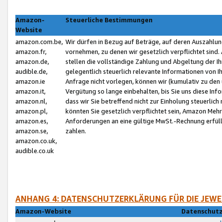
Amazon-
Steuerliche Bestimmungen
Website
amazon.com.be,
Wir dürfen in Bezug auf Beträge, auf deren Auszahlun
amazon.fr,
vornehmen, zu denen wir gesetzlich verpflichtet sind
amazon.de,
stellen die vollständige Zahlung und Abgeltung der 
audible.de,
gelegentlich steuerlich relevante Informationen von I
amazon.ie
Anfrage nicht vorlegen, können wir (kumulativ zu de
amazon.it,
Vergütung so lange einbehalten, bis Sie uns diese Inf
amazon.nl,
dass wir Sie betreffend nicht zur Einholung steuerlich 
amazon.pl,
könnten Sie gesetzlich verpflichtet sein, Amazon Meh
amazon.es,
Anforderungen an eine gültige MwSt.-Rechnung erfüllt
amazon.se,
zahlen.
amazon.co.uk,
audible.co.uk
ANHANG 4: DATENSCHUTZERKLÄRUNG FÜR DIE JEWE
Amazon-Website
Datenschutz