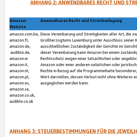
ANHANG 2: ANWENDBARES RECHT UND STRE
Amazon-
Anwendbares Recht und Streitbeilegung
Website
amazon.com.be,
Diese Vereinbarung und Streitigkeiten aller Art, die 
amazon.fr,
Großherzogtums Luxemburg unter Ausschluss seiner Kol
amazon.de,
ausschließlichen Zuständigkeit der Gerichte im Geri
audible.de,
dieser Vereinbarung kann Amazon bei einem zuständig
amazon.ie
Rechtsschutz wegen einer tatsächlichen oder angebli
amazon.it,
Amazon oder einer anderen natürlichen oder juristisc
amazon.nl,
Rechte in Bezug auf die Programminhalte besonderer,
amazon.pl,
Wert darstellen, dessen Verlust nicht ohne Weiteres e
amazon.es,
ausgeglichen werden kann.
amazon.se,
amazon.co.uk,
audible.co.uk
ANHANG 3: STEUERBESTIMMUNGEN FÜR DIE JEWEIL