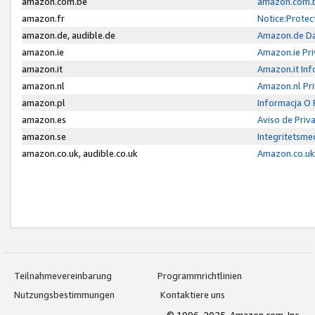
amazon.com.be
amazon.com.b
amazon.fr
Notice:Protec
amazon.de, audible.de
Amazon.de Da
amazon.ie
Amazon.ie Pri
amazon.it
Amazon.it Inf
amazon.nl
Amazon.nl Pri
amazon.pl
Informacja O
amazon.es
Aviso de Priv
amazon.se
Integritetsm
amazon.co.uk, audible.co.uk
Amazon.co.uk 
Teilnahmevereinbarung
Programmrichtlinien
Nutzungsbestimmungen
Kontaktiere uns