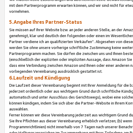
mit dem Partnerprogramm erwarten können, und wir sind nicht für etwa
vornehmen.
5.Angabe Ihres Partner-Status
Sie müssen auf Ihrer Website bzw. an jeder anderen Stelle, an der Am
genehmigt, klar und deutlich den folgenden oder einen im Wesentlichen
Partner verdiene ich an qualifizierten Verkäufen“. Abgesehen von die
werden Sie ohne unsere vorherige schriftliche Zustimmung keine weite
Partnerprogramm machen. Sie dürfen die zwischen uns und Ihnen best
(einschließlich der expliziten oder impliziten Aussage, dass Amazon Si
dass eine Verbindung zwischen Amazon und Ihnen oder einer anderen natü
vorliegenden Vereinbarung ausdrücklich gestattet ist.
6.Laufzeit und Kündigung
Die Laufzeit dieser Vereinbarung beginnt mit Ihrer Anmeldung für die 
jederzeit ordentlich oder aus wichtigem Grund durch schriftliche Kündi
automatisch und unter Ausschluss des Gerichtswegs), wobei eine solch
können kündigen, indem Sie sich über die Partner-Website in Ihrem Ko
auswählen.
Ferner können wir diese Vereinbarung jederzeit aus wichtigem Grund dur
Sie Ihre Pflichten aus dieser Vereinbarung erheblich verletzen; (b) wen
Programmrichtlinien) nicht innerhalb von 7 Tagen nach unserer Benachr
oder Haftungsansprüchen im Zusammenhang mit Ihrer Teilnahme am Pa