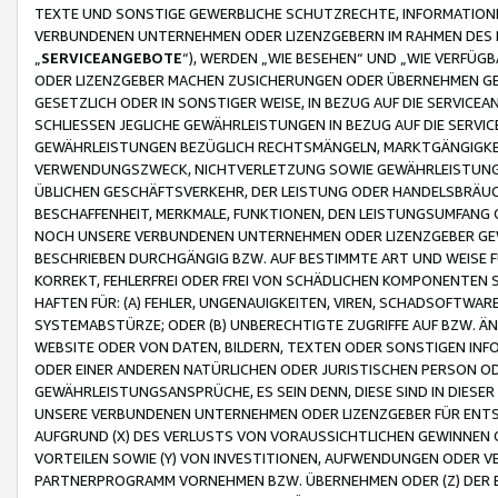
TEXTE UND SONSTIGE GEWERBLICHE SCHUTZRECHTE, INFORMATIONE
VERBUNDENEN UNTERNEHMEN ODER LIZENZGEBERN IM RAHMEN DES
„
SERVICEANGEBOTE
“), WERDEN „WIE BESEHEN“ UND „WIE VERFÜ
ODER LIZENZGEBER MACHEN ZUSICHERUNGEN ODER ÜBERNEHMEN GEW
GESETZLICH ODER IN SONSTIGER WEISE, IN BEZUG AUF DIE SERVI
SCHLIESSEN JEGLICHE GEWÄHRLEISTUNGEN IN BEZUG AUF DIE SERVI
GEWÄHRLEISTUNGEN BEZÜGLICH RECHTSMÄNGELN, MARKTGÄNGIGKEIT
VERWENDUNGSZWECK, NICHTVERLETZUNG SOWIE GEWÄHRLEISTUNGEN 
ÜBLICHEN GESCHÄFTSVERKEHR, DER LEISTUNG ODER HANDELSBRÄUCH
BESCHAFFENHEIT, MERKMALE, FUNKTIONEN, DEN LEISTUNGSUMFANG 
NOCH UNSERE VERBUNDENEN UNTERNEHMEN ODER LIZENZGEBER GEWÄ
BESCHRIEBEN DURCHGÄNGIG BZW. AUF BESTIMMTE ART UND WEISE
KORREKT, FEHLERFREI ODER FREI VON SCHÄDLICHEN KOMPONENTEN
HAFTEN FÜR: (A) FEHLER, UNGENAUIGKEITEN, VIREN, SCHADSOFTW
SYSTEMABSTÜRZE; ODER (B) UNBERECHTIGTE ZUGRIFFE AUF BZW. 
WEBSITE ODER VON DATEN, BILDERN, TEXTEN ODER SONSTIGEN INF
ODER EINER ANDEREN NATÜRLICHEN ODER JURISTISCHEN PERSON OD
GEWÄHRLEISTUNGSANSPRÜCHE, ES SEIN DENN, DIESE SIND IN DIES
UNSERE VERBUNDENEN UNTERNEHMEN ODER LIZENZGEBER FÜR EN
AUFGRUND (X) DES VERLUSTS VON VORAUSSICHTLICHEN GEWINNEN
VORTEILEN SOWIE (Y) VON INVESTITIONEN, AUFWENDUNGEN ODER VE
PARTNERPROGRAMM VORNEHMEN BZW. ÜBERNEHMEN ODER (Z) DER 