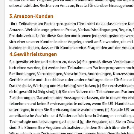
unbeschadet des Rechts von Amazon, Ersatz für darüber hinausgehen
3.Amazon-Kunden
Ihre Teilnahme am Partnerprogramm führt nicht dazu, dass unsere Kun
Amazon-Website angegebenen Preise, Verkaufsbedingungen, Regeln, Ri
Produktverkäufe für diese Kunden und können jederzeit geändert werde
sich einer unserer Kunden in einer Angelegenheit an Sie wenden, die 
Kunden mitteilen, dass er für Kundenservice-Fragen den auf der Ama
4.Gewährleistungen
Sie gewährleisten und sichern zu, dass (a) Sie gemäß dieser Vereinba
betreiben werden; (b) weder Ihre Teilnahme am Partnerprogramm noch d
Bestimmungen, Verordnungen, Vorschriften, Anordnungen, Konzessionen,
Gerichtsurteile und -beschlüsse oder andere Auflagen einer für Sie zu
Datenschutz, Werbung und Marketing) verstoßen; (c) Sie rechtswirksam 
nicht geschäftsfähig sind); (d) Sie den Nutzen der Teilnahme am Partne
Zusicherungen, Garantien oder Aussagen verlassen, die in dieser Verein
teilnehmen und keine Serviceangebote nutzen, wenn Sie US-Handelssa
unterliegen, in dem Sie Serviceangebote wahrnehmen; (f) Sie alle US
amerikanische Ausfuhr- und Wiederausfuhrbeschränkungen einhalten, 
Technologie und Leistungen gelten, und (g) die Angaben, die Sie im 
sind. Sie können Ihre Angaben aktualisieren, indem Sie sich über die 
Wir machen keine Zusicherungen und übernehmen keine Gewährleistun