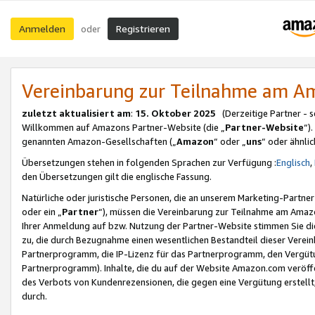
Anmelden
Registrieren
oder
Vereinbarung zur Teilnahme am 
zuletzt aktualisiert am
:
15. Oktober 2025
(Derzeitige Partner - 
Willkommen auf Amazons Partner-Website (die „
Partner-Website
“)
genannten Amazon-Gesellschaften („
Amazon
“ oder „
uns
“ oder ähnli
Übersetzungen stehen in folgenden Sprachen zur Verfügung :
Englisch
,
den Übersetzungen gilt die englische Fassung.
Natürliche oder juristische Personen, die an unserem Marketing-Partn
oder ein „
Partner
“), müssen die Vereinbarung zur Teilnahme am Ama
Ihrer Anmeldung auf bzw. Nutzung der Partner-Website stimmen Sie die
zu, die durch Bezugnahme einen wesentlichen Bestandteil dieser Verei
Partnerprogramm, die IP-Lizenz für das Partnerprogramm, den Vergütu
Partnerprogramm). Inhalte, die du auf der Website Amazon.com veröffe
des Verbots von Kundenrezensionen, die gegen eine Vergütung erstellt, 
durch.