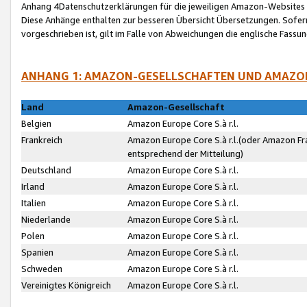
Anhang 4Datenschutzerklärungen für die jeweiligen Amazon-Websites
Diese Anhänge enthalten zur besseren Übersicht Übersetzungen. Sofe
vorgeschrieben ist, gilt im Falle von Abweichungen die englische Fass
ANHANG 1: AMAZON-GESELLSCHAFTEN UND AMAZO
Land
Amazon-Gesellschaft
Belgien
Amazon Europe Core S.à r.l.
Frankreich
Amazon Europe Core S.à r.l.(oder Amazon Fr
entsprechend der Mitteilung)
Deutschland
Amazon Europe Core S.à r.l.
Irland
Amazon Europe Core S.à r.l.
Italien
Amazon Europe Core S.à r.l.
Niederlande
Amazon Europe Core S.à r.l.
Polen
Amazon Europe Core S.à r.l.
Spanien
Amazon Europe Core S.à r.l.
Schweden
Amazon Europe Core S.à r.l.
Vereinigtes Königreich
Amazon Europe Core S.à r.l.