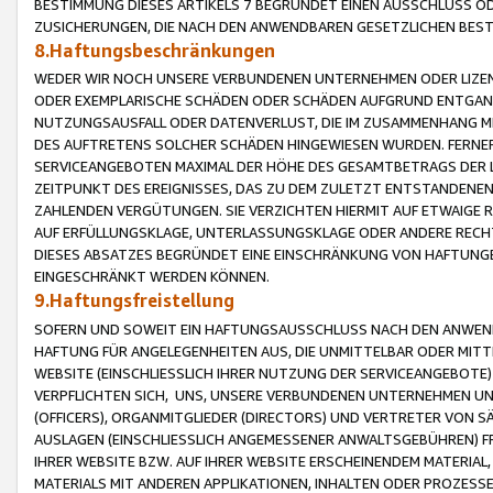
BESTIMMUNG DIESES ARTIKELS 7 BEGRÜNDET EINEN AUSSCHLUSS 
ZUSICHERUNGEN, DIE NACH DEN ANWENDBAREN GESETZLICHEN BE
8.Haftungsbeschränkungen
WEDER WIR NOCH UNSERE VERBUNDENEN UNTERNEHMEN ODER LIZEN
ODER EXEMPLARISCHE SCHÄDEN ODER SCHÄDEN AUFGRUND ENTGANG
NUTZUNGSAUSFALL ODER DATENVERLUST, DIE IM ZUSAMMENHANG MI
DES AUFTRETENS SOLCHER SCHÄDEN HINGEWIESEN WURDEN. FERN
SERVICEANGEBOTEN MAXIMAL DER HÖHE DES GESAMTBETRAGS DER 
ZEITPUNKT DES EREIGNISSES, DAS ZU DEM ZULETZT ENTSTANDENE
ZAHLENDEN VERGÜTUNGEN. SIE VERZICHTEN HIERMIT AUF ETWAIGE 
AUF ERFÜLLUNGSKLAGE, UNTERLASSUNGSKLAGE ODER ANDERE RECHT
DIESES ABSATZES BEGRÜNDET EINE EINSCHRÄNKUNG VON HAFTUNG
EINGESCHRÄNKT WERDEN KÖNNEN.
9.Haftungsfreistellung
SOFERN UND SOWEIT EIN HAFTUNGSAUSSCHLUSS NACH DEN ANWENDB
HAFTUNG FÜR ANGELEGENHEITEN AUS, DIE UNMITTELBAR ODER MITT
WEBSITE (EINSCHLIESSLICH IHRER NUTZUNG DER SERVICEANGEBOTE)
VERPFLICHTEN SICH, UNS, UNSERE VERBUNDENEN UNTERNEHMEN UN
(OFFICERS), ORGANMITGLIEDER (DIRECTORS) UND VERTRETER VON 
AUSLAGEN (EINSCHLIESSLICH ANGEMESSENER ANWALTSGEBÜHREN) FR
IHRER WEBSITE BZW. AUF IHRER WEBSITE ERSCHEINENDEM MATERIAL
MATERIALS MIT ANDEREN APPLIKATIONEN, INHALTEN ODER PROZESSE