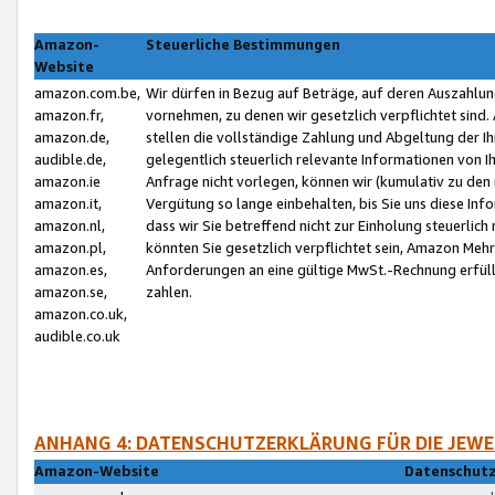
Amazon-
Steuerliche Bestimmungen
Website
amazon.com.be,
Wir dürfen in Bezug auf Beträge, auf deren Auszahlun
amazon.fr,
vornehmen, zu denen wir gesetzlich verpflichtet sind
amazon.de,
stellen die vollständige Zahlung und Abgeltung der 
audible.de,
gelegentlich steuerlich relevante Informationen von I
amazon.ie
Anfrage nicht vorlegen, können wir (kumulativ zu de
amazon.it,
Vergütung so lange einbehalten, bis Sie uns diese Inf
amazon.nl,
dass wir Sie betreffend nicht zur Einholung steuerlich 
amazon.pl,
könnten Sie gesetzlich verpflichtet sein, Amazon Meh
amazon.es,
Anforderungen an eine gültige MwSt.-Rechnung erfüllt
amazon.se,
zahlen.
amazon.co.uk,
audible.co.uk
ANHANG 4: DATENSCHUTZERKLÄRUNG FÜR DIE JEWE
Amazon-Website
Datenschutz