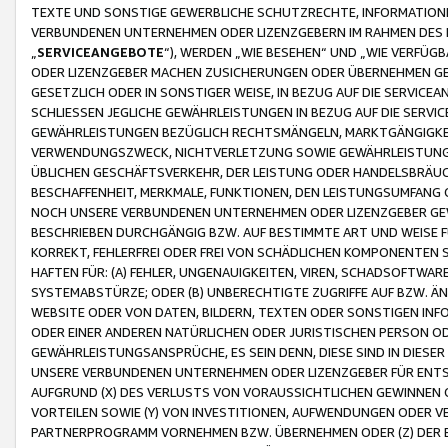
TEXTE UND SONSTIGE GEWERBLICHE SCHUTZRECHTE, INFORMATIONE
VERBUNDENEN UNTERNEHMEN ODER LIZENZGEBERN IM RAHMEN DES
„
SERVICEANGEBOTE
“), WERDEN „WIE BESEHEN“ UND „WIE VERFÜ
ODER LIZENZGEBER MACHEN ZUSICHERUNGEN ODER ÜBERNEHMEN GEW
GESETZLICH ODER IN SONSTIGER WEISE, IN BEZUG AUF DIE SERVI
SCHLIESSEN JEGLICHE GEWÄHRLEISTUNGEN IN BEZUG AUF DIE SERVI
GEWÄHRLEISTUNGEN BEZÜGLICH RECHTSMÄNGELN, MARKTGÄNGIGKEIT
VERWENDUNGSZWECK, NICHTVERLETZUNG SOWIE GEWÄHRLEISTUNGEN 
ÜBLICHEN GESCHÄFTSVERKEHR, DER LEISTUNG ODER HANDELSBRÄUCH
BESCHAFFENHEIT, MERKMALE, FUNKTIONEN, DEN LEISTUNGSUMFANG 
NOCH UNSERE VERBUNDENEN UNTERNEHMEN ODER LIZENZGEBER GEWÄ
BESCHRIEBEN DURCHGÄNGIG BZW. AUF BESTIMMTE ART UND WEISE
KORREKT, FEHLERFREI ODER FREI VON SCHÄDLICHEN KOMPONENTEN
HAFTEN FÜR: (A) FEHLER, UNGENAUIGKEITEN, VIREN, SCHADSOFTW
SYSTEMABSTÜRZE; ODER (B) UNBERECHTIGTE ZUGRIFFE AUF BZW. 
WEBSITE ODER VON DATEN, BILDERN, TEXTEN ODER SONSTIGEN INF
ODER EINER ANDEREN NATÜRLICHEN ODER JURISTISCHEN PERSON OD
GEWÄHRLEISTUNGSANSPRÜCHE, ES SEIN DENN, DIESE SIND IN DIES
UNSERE VERBUNDENEN UNTERNEHMEN ODER LIZENZGEBER FÜR EN
AUFGRUND (X) DES VERLUSTS VON VORAUSSICHTLICHEN GEWINNEN
VORTEILEN SOWIE (Y) VON INVESTITIONEN, AUFWENDUNGEN ODER VE
PARTNERPROGRAMM VORNEHMEN BZW. ÜBERNEHMEN ODER (Z) DER 