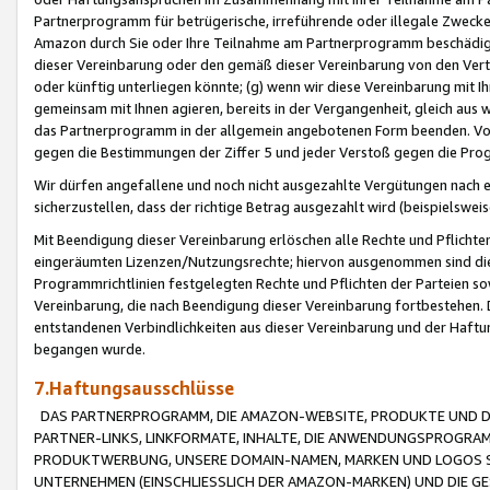
Partnerprogramm für betrügerische, irreführende oder illegale Zwecke
Amazon durch Sie oder Ihre Teilnahme am Partnerprogramm beschädig
dieser Vereinbarung oder den gemäß dieser Vereinbarung von den Vertr
oder künftig unterliegen könnte; (g) wenn wir diese Vereinbarung mit I
gemeinsam mit Ihnen agieren, bereits in der Vergangenheit, gleich aus
das Partnerprogramm in der allgemein angebotenen Form beenden. Vors
gegen die Bestimmungen der Ziffer 5 und jeder Verstoß gegen die Prog
Wir dürfen angefallene und noch nicht ausgezahlte Vergütungen nach 
sicherzustellen, dass der richtige Betrag ausgezahlt wird (beispielsw
Mit Beendigung dieser Vereinbarung erlöschen alle Rechte und Pflichte
eingeräumten Lizenzen/Nutzungsrechte; hiervon ausgenommen sind die in 
Programmrichtlinien festgelegten Rechte und Pflichten der Parteien sow
Vereinbarung, die nach Beendigung dieser Vereinbarung fortbestehen. D
entstandenen Verbindlichkeiten aus dieser Vereinbarung und der Haft
begangen wurde.
7.Haftungsausschlüsse
DAS PARTNERPROGRAMM, DIE AMAZON-WEBSITE, PRODUKTE UND DI
PARTNER-LINKS, LINKFORMATE, INHALTE, DIE ANWENDUNGSPROGR
PRODUKTWERBUNG, UNSERE DOMAIN-NAMEN, MARKEN UND LOGOS S
UNTERNEHMEN (EINSCHLIESSLICH DER AMAZON-MARKEN) UND DIE GE