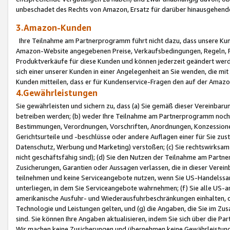
unbeschadet des Rechts von Amazon, Ersatz für darüber hinausgehen
3.Amazon-Kunden
Ihre Teilnahme am Partnerprogramm führt nicht dazu, dass unsere Kun
Amazon-Website angegebenen Preise, Verkaufsbedingungen, Regeln, Ri
Produktverkäufe für diese Kunden und können jederzeit geändert werde
sich einer unserer Kunden in einer Angelegenheit an Sie wenden, die 
Kunden mitteilen, dass er für Kundenservice-Fragen den auf der Ama
4.Gewährleistungen
Sie gewährleisten und sichern zu, dass (a) Sie gemäß dieser Vereinba
betreiben werden; (b) weder Ihre Teilnahme am Partnerprogramm noch d
Bestimmungen, Verordnungen, Vorschriften, Anordnungen, Konzessionen,
Gerichtsurteile und -beschlüsse oder andere Auflagen einer für Sie zu
Datenschutz, Werbung und Marketing) verstoßen; (c) Sie rechtswirksam 
nicht geschäftsfähig sind); (d) Sie den Nutzen der Teilnahme am Partne
Zusicherungen, Garantien oder Aussagen verlassen, die in dieser Verein
teilnehmen und keine Serviceangebote nutzen, wenn Sie US-Handelssa
unterliegen, in dem Sie Serviceangebote wahrnehmen; (f) Sie alle US
amerikanische Ausfuhr- und Wiederausfuhrbeschränkungen einhalten, 
Technologie und Leistungen gelten, und (g) die Angaben, die Sie im 
sind. Sie können Ihre Angaben aktualisieren, indem Sie sich über die 
Wir machen keine Zusicherungen und übernehmen keine Gewährleistun