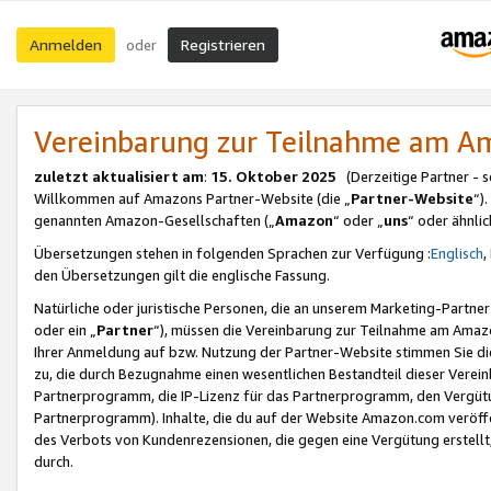
Anmelden
Registrieren
oder
Vereinbarung zur Teilnahme am 
zuletzt aktualisiert am
:
15. Oktober 2025
(Derzeitige Partner - 
Willkommen auf Amazons Partner-Website (die „
Partner-Website
“)
genannten Amazon-Gesellschaften („
Amazon
“ oder „
uns
“ oder ähnli
Übersetzungen stehen in folgenden Sprachen zur Verfügung :
Englisch
,
den Übersetzungen gilt die englische Fassung.
Natürliche oder juristische Personen, die an unserem Marketing-Partn
oder ein „
Partner
“), müssen die Vereinbarung zur Teilnahme am Ama
Ihrer Anmeldung auf bzw. Nutzung der Partner-Website stimmen Sie die
zu, die durch Bezugnahme einen wesentlichen Bestandteil dieser Verei
Partnerprogramm, die IP-Lizenz für das Partnerprogramm, den Vergütu
Partnerprogramm). Inhalte, die du auf der Website Amazon.com veröffe
des Verbots von Kundenrezensionen, die gegen eine Vergütung erstellt, 
durch.