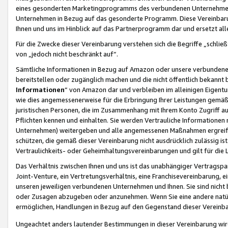
eines gesonderten Marketingprogramms des verbundenen Unternehmens
Unternehmen in Bezug auf das gesonderte Programm. Diese Vereinbarung
Ihnen und uns im Hinblick auf das Partnerprogramm dar und ersetzt al
Für die Zwecke dieser Vereinbarung verstehen sich die Begriffe „schließ
von „jedoch nicht beschränkt auf“.
Sämtliche Informationen in Bezug auf Amazon oder unsere verbunde
bereitstellen oder zugänglich machen und die nicht öffentlich bekannt bz
Informationen
“ von Amazon dar und verbleiben im alleinigen Eigent
wie dies angemessenerweise für die Erbringung Ihrer Leistungen gemäß d
juristischen Personen, die im Zusammenhang mit Ihrem Konto Zugriff au
Pflichten kennen und einhalten. Sie werden Vertrauliche Informationen 
Unternehmen) weitergeben und alle angemessenen Maßnahmen ergreifen
schützen, die gemäß dieser Vereinbarung nicht ausdrücklich zulässig is
Vertraulichkeits- oder Geheimhaltungsvereinbarungen und gilt für die
Das Verhältnis zwischen Ihnen und uns ist das unabhängiger Vertragspa
Joint-Venture, ein Vertretungsverhältnis, eine Franchisevereinbarung, 
unseren jeweiligen verbundenen Unternehmen und Ihnen. Sie sind ni
oder Zusagen abzugeben oder anzunehmen. Wenn Sie eine andere natürli
ermöglichen, Handlungen in Bezug auf den Gegenstand dieser Vereinbar
Ungeachtet anders lautender Bestimmungen in dieser Vereinbarung wird