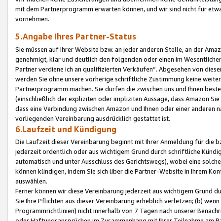
mit dem Partnerprogramm erwarten können, und wir sind nicht für etwa
vornehmen.
5.Angabe Ihres Partner-Status
Sie müssen auf Ihrer Website bzw. an jeder anderen Stelle, an der Am
genehmigt, klar und deutlich den folgenden oder einen im Wesentlichen
Partner verdiene ich an qualifizierten Verkäufen“. Abgesehen von die
werden Sie ohne unsere vorherige schriftliche Zustimmung keine weite
Partnerprogramm machen. Sie dürfen die zwischen uns und Ihnen best
(einschließlich der expliziten oder impliziten Aussage, dass Amazon Si
dass eine Verbindung zwischen Amazon und Ihnen oder einer anderen natü
vorliegenden Vereinbarung ausdrücklich gestattet ist.
6.Laufzeit und Kündigung
Die Laufzeit dieser Vereinbarung beginnt mit Ihrer Anmeldung für die 
jederzeit ordentlich oder aus wichtigem Grund durch schriftliche Kündi
automatisch und unter Ausschluss des Gerichtswegs), wobei eine solch
können kündigen, indem Sie sich über die Partner-Website in Ihrem Ko
auswählen.
Ferner können wir diese Vereinbarung jederzeit aus wichtigem Grund dur
Sie Ihre Pflichten aus dieser Vereinbarung erheblich verletzen; (b) wen
Programmrichtlinien) nicht innerhalb von 7 Tagen nach unserer Benachr
oder Haftungsansprüchen im Zusammenhang mit Ihrer Teilnahme am Pa