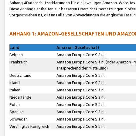
Anhang 4Datenschutzerklärungen für die jeweiligen Amazon-Websites
Diese Anhänge enthalten zur besseren Übersicht Übersetzungen. Sofe
vorgeschrieben ist, gilt im Falle von Abweichungen die englische Fass
ANHANG 1: AMAZON-GESELLSCHAFTEN UND AMAZO
Land
Amazon-Gesellschaft
Belgien
Amazon Europe Core S.à r.l.
Frankreich
Amazon Europe Core S.à r.l.(oder Amazon Fr
entsprechend der Mitteilung)
Deutschland
Amazon Europe Core S.à r.l.
Irland
Amazon Europe Core S.à r.l.
Italien
Amazon Europe Core S.à r.l.
Niederlande
Amazon Europe Core S.à r.l.
Polen
Amazon Europe Core S.à r.l.
Spanien
Amazon Europe Core S.à r.l.
Schweden
Amazon Europe Core S.à r.l.
Vereinigtes Königreich
Amazon Europe Core S.à r.l.