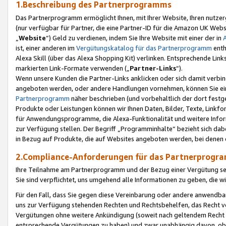
1.Beschreibung des Partnerprogramms
Das Partnerprogramm ermöglicht Ihnen, mit Ihrer Website, Ihren nutzer
(nur verfügbar für Partner, die eine Partner-ID für die Amazon UK We
„
Website
“) Geld zu verdienen, indem Sie Ihre Website mit einer der in
ist, einer anderen im
Vergütungskatalog für das Partnerprogramm
enth
Alexa Skill (über das Alexa Shopping Kit) verlinken. Entsprechende Lin
markierten Link-Formate verwenden („
Partner-Links
“).
Wenn unsere Kunden die Partner-Links anklicken oder sich damit verbi
angeboten werden, oder andere Handlungen vornehmen, können Sie eine
Partnerprogramm
näher beschrieben (und vorbehaltlich der dort festg
Produkte oder Leistungen können wir Ihnen Daten, Bilder, Texte, Linkfo
für Anwendungsprogramme, die Alexa-Funktionalität und weitere Inf
zur Verfügung stellen. Der Begriff „Programminhalte“ bezieht sich dabe
in Bezug auf Produkte, die auf Websites angeboten werden, bei denen 
2.Compliance-Anforderungen für das Partnerprog
Ihre Teilnahme am Partnerprogramm und der Bezug einer Vergütung setz
Sie sind verpflichtet, uns umgehend alle Informationen zu geben, die w
Für den Fall, dass Sie gegen diese Vereinbarung oder andere anwendba
uns zur Verfügung stehenden Rechten und Rechtsbehelfen, das Recht vo
Vergütungen ohne weitere Ankündigung (soweit nach geltendem Recht z
entsprechende Vergütungen zu haben) und zwar unabhängig davon, ob 