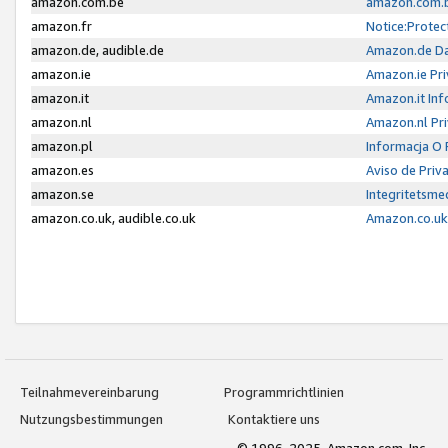
amazon.com.be
amazon.com.b
amazon.fr
Notice:Protec
amazon.de, audible.de
Amazon.de Da
amazon.ie
Amazon.ie Pri
amazon.it
Amazon.it Inf
amazon.nl
Amazon.nl Pri
amazon.pl
Informacja O
amazon.es
Aviso de Priv
amazon.se
Integritetsm
amazon.co.uk, audible.co.uk
Amazon.co.uk 
Teilnahmevereinbarung
Programmrichtlinien
Nutzungsbestimmungen
Kontaktiere uns