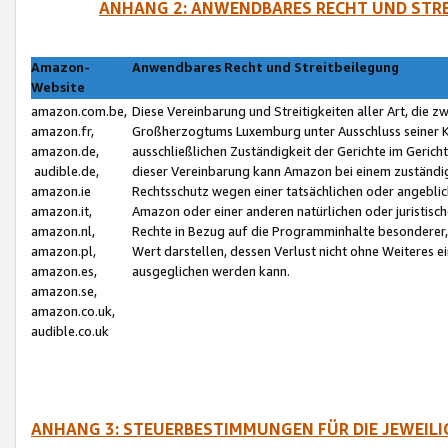
ANHANG 2: ANWENDBARES RECHT UND STRE
Amazon-
Anwendbares Recht und Streitbeilegung
Website
amazon.com.be,
Diese Vereinbarung und Streitigkeiten aller Art, die 
amazon.fr,
Großherzogtums Luxemburg unter Ausschluss seiner Kol
amazon.de,
ausschließlichen Zuständigkeit der Gerichte im Geri
audible.de,
dieser Vereinbarung kann Amazon bei einem zuständig
amazon.ie
Rechtsschutz wegen einer tatsächlichen oder angebli
amazon.it,
Amazon oder einer anderen natürlichen oder juristisc
amazon.nl,
Rechte in Bezug auf die Programminhalte besonderer,
amazon.pl,
Wert darstellen, dessen Verlust nicht ohne Weiteres e
amazon.es,
ausgeglichen werden kann.
amazon.se,
amazon.co.uk,
audible.co.uk
ANHANG 3: STEUERBESTIMMUNGEN FÜR DIE JEWEIL