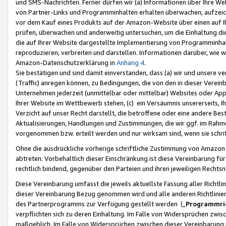
und SMS-Nachrichten. Ferner dürfen wir (a) Informationen über Ihre We
von Partner-Links und Programminhalten erhalten überwachen, aufzei
vor dem Kauf eines Produkts auf der Amazon-Website über einen auf Ih
prüfen, überwachen und anderweitig untersuchen, um die Einhaltung dies
die auf Ihrer Website dargestellte Implementierung von Programminhalt
reproduzieren, verbreiten und darstellen. Informationen darüber, wie w
Amazon-Datenschutzerklärung in
Anhang 4
.
Sie bestätigen und sind damit einverstanden, dass (a) wir und unsere 
(Traffic) anregen können, zu Bedingungen, die von den in dieser Vere
Unternehmen jederzeit (unmittelbar oder mittelbar) Websites oder Appl
Ihrer Website im Wettbewerb stehen, (c) ein Versäumnis unsererseits, I
Verzicht auf unser Recht darstellt, die betroffene oder eine andere B
Aktualisierungen, Handlungen und Zustimmungen, die wir ggf. im Rahme
vorgenommen bzw. erteilt werden und nur wirksam sind, wenn sie schri
Ohne die ausdrückliche vorherige schriftliche Zustimmung von Amazon
abtreten. Vorbehaltlich dieser Einschränkung ist diese Vereinbarung f
rechtlich bindend, gegenüber den Parteien und ihren jeweiligen Rech
Diese Vereinbarung umfasst die jeweils aktuellste Fassung aller Richtli
dieser Vereinbarung Bezug genommen wird und alle anderen Richtlinie
des Partnerprogramms zur Verfügung gestellt werden („
Programmric
verpflichten sich zu deren Einhaltung. Im Falle von Widersprüchen zwi
maßgeblich. Im Falle von Widersprüchen zwischen dieser Vereinbarun