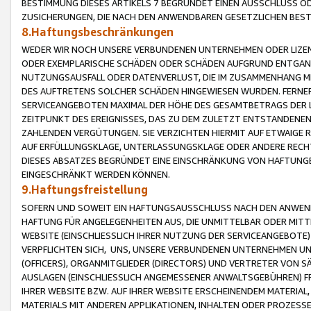
BESTIMMUNG DIESES ARTIKELS 7 BEGRÜNDET EINEN AUSSCHLUSS 
ZUSICHERUNGEN, DIE NACH DEN ANWENDBAREN GESETZLICHEN BE
8.Haftungsbeschränkungen
WEDER WIR NOCH UNSERE VERBUNDENEN UNTERNEHMEN ODER LIZEN
ODER EXEMPLARISCHE SCHÄDEN ODER SCHÄDEN AUFGRUND ENTGANG
NUTZUNGSAUSFALL ODER DATENVERLUST, DIE IM ZUSAMMENHANG MI
DES AUFTRETENS SOLCHER SCHÄDEN HINGEWIESEN WURDEN. FERN
SERVICEANGEBOTEN MAXIMAL DER HÖHE DES GESAMTBETRAGS DER 
ZEITPUNKT DES EREIGNISSES, DAS ZU DEM ZULETZT ENTSTANDENE
ZAHLENDEN VERGÜTUNGEN. SIE VERZICHTEN HIERMIT AUF ETWAIGE 
AUF ERFÜLLUNGSKLAGE, UNTERLASSUNGSKLAGE ODER ANDERE RECHT
DIESES ABSATZES BEGRÜNDET EINE EINSCHRÄNKUNG VON HAFTUNG
EINGESCHRÄNKT WERDEN KÖNNEN.
9.Haftungsfreistellung
SOFERN UND SOWEIT EIN HAFTUNGSAUSSCHLUSS NACH DEN ANWENDB
HAFTUNG FÜR ANGELEGENHEITEN AUS, DIE UNMITTELBAR ODER MITT
WEBSITE (EINSCHLIESSLICH IHRER NUTZUNG DER SERVICEANGEBOTE)
VERPFLICHTEN SICH, UNS, UNSERE VERBUNDENEN UNTERNEHMEN UN
(OFFICERS), ORGANMITGLIEDER (DIRECTORS) UND VERTRETER VON 
AUSLAGEN (EINSCHLIESSLICH ANGEMESSENER ANWALTSGEBÜHREN) FR
IHRER WEBSITE BZW. AUF IHRER WEBSITE ERSCHEINENDEM MATERIAL
MATERIALS MIT ANDEREN APPLIKATIONEN, INHALTEN ODER PROZESSE