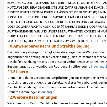
BEWERBUNG ODER VERMARKTUNG IHRER WEBSITE ODER DES GGF. AUF 
NUTZUNG DER SERVICEANGEBOTE UND ZWAR UNABHÄNGIG DAVON, O
GESETZLICHEN BESTIMMUNGEN ZULÄSSIG IST ODER NICHT, (D) EINE
(EINSCHLIESSLICH EINER PROGRAMMRICHTLINIE), (E) IHREN STEUER
DER EINTREIBUNG ODER ZAHLUNG IHRER STEUERN UND ZOLLABGAB
ODER ZOLLVERPFLICHTUNGEN, ODER (F) FAHRLÄSSIGKEIT ODER VORS
AUFTRAGNEHMER. WIR UND UNSERE BEAUFTRAGTEN KÖNNEN IM NAME
GERICHTLICHE SCHRITTE EINLEITEN UND JEDE PROZESSUALE HAND
VERTEIDIGEN, ODER UM RECHTE AUCH ZUM ZWECK DER DURCHSETZU
10.Anwendbares Recht und Streitbeilegung
Die Beilegung etwaiger Streitigkeiten, die in irgendeiner Weise mit de
angeblichen Verletzung dieser Vereinbarung), den im Rahmen dieser Ve
Geschäftsbeziehung mit uns oder unseren verbundenen Unternehmen zu
Bestimmungen zu anwendbarem Recht und Streitbeilegung in
Anhang 
11.Steuern
Steuern und damit verbundene Verpflichtungen, die in irgendeiner Wei
tatsächlichen oder angeblichen Verletzung dieser Vereinbarung), den 
Geschäftsbeziehung mit uns oder unseren verbundenen Unternehmen z
Steuerbestimmungen in
Anhang 3
.
12.Weitere Bestimmungen
Wir können von Zeit zu Zeit Mitteilungen im Zusammenhang mit dem Par