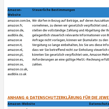
Amazon-
Steuerliche Bestimmungen
Website
amazon.com.be,
Wir dürfen in Bezug auf Beträge, auf deren Auszahlun
amazon.fr,
vornehmen, zu denen wir gesetzlich verpflichtet sind
amazon.de,
stellen die vollständige Zahlung und Abgeltung der 
audible.de,
gelegentlich steuerlich relevante Informationen von I
amazon.ie
Anfrage nicht vorlegen, können wir (kumulativ zu de
amazon.it,
Vergütung so lange einbehalten, bis Sie uns diese Inf
amazon.nl,
dass wir Sie betreffend nicht zur Einholung steuerlich 
amazon.pl,
könnten Sie gesetzlich verpflichtet sein, Amazon Meh
amazon.es,
Anforderungen an eine gültige MwSt.-Rechnung erfüllt
amazon.se,
zahlen.
amazon.co.uk,
audible.co.uk
ANHANG 4: DATENSCHUTZERKLÄRUNG FÜR DIE JEWE
Amazon-Website
Datenschutz