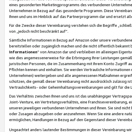
eines gesonderten Marketingprogramms des verbundenen Unternehmens
Unternehmen in Bezug auf das gesonderte Programm. Diese Vereinbarung
Ihnen und uns im Hinblick auf das Partnerprogramm dar und ersetzt al
Für die Zwecke dieser Vereinbarung verstehen sich die Begriffe „schließ
von „jedoch nicht beschränkt auf“.
Sämtliche Informationen in Bezug auf Amazon oder unsere verbunde
bereitstellen oder zugänglich machen und die nicht öffentlich bekannt bz
Informationen
“ von Amazon dar und verbleiben im alleinigen Eigent
wie dies angemessenerweise für die Erbringung Ihrer Leistungen gemäß d
juristischen Personen, die im Zusammenhang mit Ihrem Konto Zugriff au
Pflichten kennen und einhalten. Sie werden Vertrauliche Informationen 
Unternehmen) weitergeben und alle angemessenen Maßnahmen ergreifen
schützen, die gemäß dieser Vereinbarung nicht ausdrücklich zulässig is
Vertraulichkeits- oder Geheimhaltungsvereinbarungen und gilt für die
Das Verhältnis zwischen Ihnen und uns ist das unabhängiger Vertragspa
Joint-Venture, ein Vertretungsverhältnis, eine Franchisevereinbarung, 
unseren jeweiligen verbundenen Unternehmen und Ihnen. Sie sind ni
oder Zusagen abzugeben oder anzunehmen. Wenn Sie eine andere natürli
ermöglichen, Handlungen in Bezug auf den Gegenstand dieser Vereinbar
Ungeachtet anders lautender Bestimmungen in dieser Vereinbarung wird