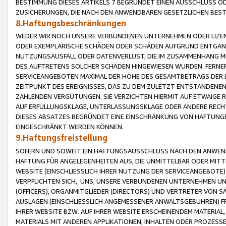
BESTIMMUNG DIESES ARTIKELS 7 BEGRÜNDET EINEN AUSSCHLUSS 
ZUSICHERUNGEN, DIE NACH DEN ANWENDBAREN GESETZLICHEN BE
8.Haftungsbeschränkungen
WEDER WIR NOCH UNSERE VERBUNDENEN UNTERNEHMEN ODER LIZEN
ODER EXEMPLARISCHE SCHÄDEN ODER SCHÄDEN AUFGRUND ENTGANG
NUTZUNGSAUSFALL ODER DATENVERLUST, DIE IM ZUSAMMENHANG MI
DES AUFTRETENS SOLCHER SCHÄDEN HINGEWIESEN WURDEN. FERN
SERVICEANGEBOTEN MAXIMAL DER HÖHE DES GESAMTBETRAGS DER 
ZEITPUNKT DES EREIGNISSES, DAS ZU DEM ZULETZT ENTSTANDENE
ZAHLENDEN VERGÜTUNGEN. SIE VERZICHTEN HIERMIT AUF ETWAIGE 
AUF ERFÜLLUNGSKLAGE, UNTERLASSUNGSKLAGE ODER ANDERE RECHT
DIESES ABSATZES BEGRÜNDET EINE EINSCHRÄNKUNG VON HAFTUNG
EINGESCHRÄNKT WERDEN KÖNNEN.
9.Haftungsfreistellung
SOFERN UND SOWEIT EIN HAFTUNGSAUSSCHLUSS NACH DEN ANWENDB
HAFTUNG FÜR ANGELEGENHEITEN AUS, DIE UNMITTELBAR ODER MITT
WEBSITE (EINSCHLIESSLICH IHRER NUTZUNG DER SERVICEANGEBOTE)
VERPFLICHTEN SICH, UNS, UNSERE VERBUNDENEN UNTERNEHMEN UN
(OFFICERS), ORGANMITGLIEDER (DIRECTORS) UND VERTRETER VON 
AUSLAGEN (EINSCHLIESSLICH ANGEMESSENER ANWALTSGEBÜHREN) FR
IHRER WEBSITE BZW. AUF IHRER WEBSITE ERSCHEINENDEM MATERIAL
MATERIALS MIT ANDEREN APPLIKATIONEN, INHALTEN ODER PROZESSE