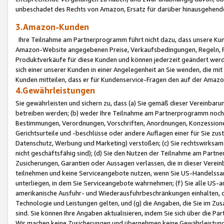
unbeschadet des Rechts von Amazon, Ersatz für darüber hinausgehen
3.Amazon-Kunden
Ihre Teilnahme am Partnerprogramm führt nicht dazu, dass unsere Kun
Amazon-Website angegebenen Preise, Verkaufsbedingungen, Regeln, Ri
Produktverkäufe für diese Kunden und können jederzeit geändert werde
sich einer unserer Kunden in einer Angelegenheit an Sie wenden, die 
Kunden mitteilen, dass er für Kundenservice-Fragen den auf der Ama
4.Gewährleistungen
Sie gewährleisten und sichern zu, dass (a) Sie gemäß dieser Vereinba
betreiben werden; (b) weder Ihre Teilnahme am Partnerprogramm noch d
Bestimmungen, Verordnungen, Vorschriften, Anordnungen, Konzessionen,
Gerichtsurteile und -beschlüsse oder andere Auflagen einer für Sie zu
Datenschutz, Werbung und Marketing) verstoßen; (c) Sie rechtswirksam 
nicht geschäftsfähig sind); (d) Sie den Nutzen der Teilnahme am Partne
Zusicherungen, Garantien oder Aussagen verlassen, die in dieser Verein
teilnehmen und keine Serviceangebote nutzen, wenn Sie US-Handelssa
unterliegen, in dem Sie Serviceangebote wahrnehmen; (f) Sie alle US
amerikanische Ausfuhr- und Wiederausfuhrbeschränkungen einhalten, 
Technologie und Leistungen gelten, und (g) die Angaben, die Sie im 
sind. Sie können Ihre Angaben aktualisieren, indem Sie sich über die 
Wir machen keine Zusicherungen und übernehmen keine Gewährleistun