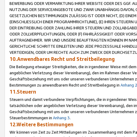
BEWERBUNG ODER VERMARKTUNG IHRER WEBSITE ODER DES GGF. AUF 
NUTZUNG DER SERVICEANGEBOTE UND ZWAR UNABHÄNGIG DAVON, O
GESETZLICHEN BESTIMMUNGEN ZULÄSSIG IST ODER NICHT, (D) EINE
(EINSCHLIESSLICH EINER PROGRAMMRICHTLINIE), (E) IHREN STEUER
DER EINTREIBUNG ODER ZAHLUNG IHRER STEUERN UND ZOLLABGAB
ODER ZOLLVERPFLICHTUNGEN, ODER (F) FAHRLÄSSIGKEIT ODER VORS
AUFTRAGNEHMER. WIR UND UNSERE BEAUFTRAGTEN KÖNNEN IM NAME
GERICHTLICHE SCHRITTE EINLEITEN UND JEDE PROZESSUALE HAND
VERTEIDIGEN, ODER UM RECHTE AUCH ZUM ZWECK DER DURCHSETZU
10.Anwendbares Recht und Streitbeilegung
Die Beilegung etwaiger Streitigkeiten, die in irgendeiner Weise mit de
angeblichen Verletzung dieser Vereinbarung), den im Rahmen dieser Ve
Geschäftsbeziehung mit uns oder unseren verbundenen Unternehmen zu
Bestimmungen zu anwendbarem Recht und Streitbeilegung in
Anhang 
11.Steuern
Steuern und damit verbundene Verpflichtungen, die in irgendeiner Wei
tatsächlichen oder angeblichen Verletzung dieser Vereinbarung), den 
Geschäftsbeziehung mit uns oder unseren verbundenen Unternehmen z
Steuerbestimmungen in
Anhang 3
.
12.Weitere Bestimmungen
Wir können von Zeit zu Zeit Mitteilungen im Zusammenhang mit dem Par