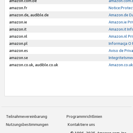
amazon.com.be
amazon.com.b
amazon.fr
Notice:Protec
amazon.de, audible.de
Amazon.de Da
amazon.ie
Amazon.ie Pri
amazon.it
Amazon.it Inf
amazon.nl
Amazon.nl Pri
amazon.pl
Informacja O
amazon.es
Aviso de Priv
amazon.se
Integritetsm
amazon.co.uk, audible.co.uk
Amazon.co.uk 
Teilnahmevereinbarung
Programmrichtlinien
Nutzungsbestimmungen
Kontaktiere uns