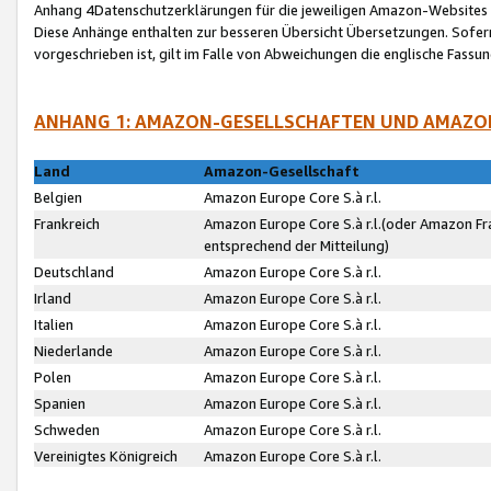
Anhang 4Datenschutzerklärungen für die jeweiligen Amazon-Websites
Diese Anhänge enthalten zur besseren Übersicht Übersetzungen. Sofe
vorgeschrieben ist, gilt im Falle von Abweichungen die englische Fass
ANHANG 1: AMAZON-GESELLSCHAFTEN UND AMAZO
Land
Amazon-Gesellschaft
Belgien
Amazon Europe Core S.à r.l.
Frankreich
Amazon Europe Core S.à r.l.(oder Amazon Fr
entsprechend der Mitteilung)
Deutschland
Amazon Europe Core S.à r.l.
Irland
Amazon Europe Core S.à r.l.
Italien
Amazon Europe Core S.à r.l.
Niederlande
Amazon Europe Core S.à r.l.
Polen
Amazon Europe Core S.à r.l.
Spanien
Amazon Europe Core S.à r.l.
Schweden
Amazon Europe Core S.à r.l.
Vereinigtes Königreich
Amazon Europe Core S.à r.l.