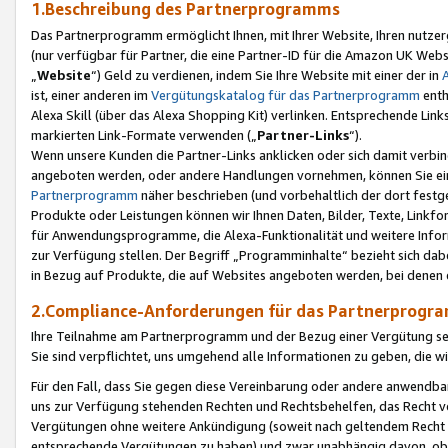
1.Beschreibung des Partnerprogramms
Das Partnerprogramm ermöglicht Ihnen, mit Ihrer Website, Ihren nutzer
(nur verfügbar für Partner, die eine Partner-ID für die Amazon UK We
„
Website
“) Geld zu verdienen, indem Sie Ihre Website mit einer der in
ist, einer anderen im
Vergütungskatalog für das Partnerprogramm
enth
Alexa Skill (über das Alexa Shopping Kit) verlinken. Entsprechende Lin
markierten Link-Formate verwenden („
Partner-Links
“).
Wenn unsere Kunden die Partner-Links anklicken oder sich damit verbi
angeboten werden, oder andere Handlungen vornehmen, können Sie eine
Partnerprogramm
näher beschrieben (und vorbehaltlich der dort festg
Produkte oder Leistungen können wir Ihnen Daten, Bilder, Texte, Linkfo
für Anwendungsprogramme, die Alexa-Funktionalität und weitere Inf
zur Verfügung stellen. Der Begriff „Programminhalte“ bezieht sich dabe
in Bezug auf Produkte, die auf Websites angeboten werden, bei denen 
2.Compliance-Anforderungen für das Partnerprog
Ihre Teilnahme am Partnerprogramm und der Bezug einer Vergütung setz
Sie sind verpflichtet, uns umgehend alle Informationen zu geben, die w
Für den Fall, dass Sie gegen diese Vereinbarung oder andere anwendba
uns zur Verfügung stehenden Rechten und Rechtsbehelfen, das Recht vo
Vergütungen ohne weitere Ankündigung (soweit nach geltendem Recht z
entsprechende Vergütungen zu haben) und zwar unabhängig davon, ob 