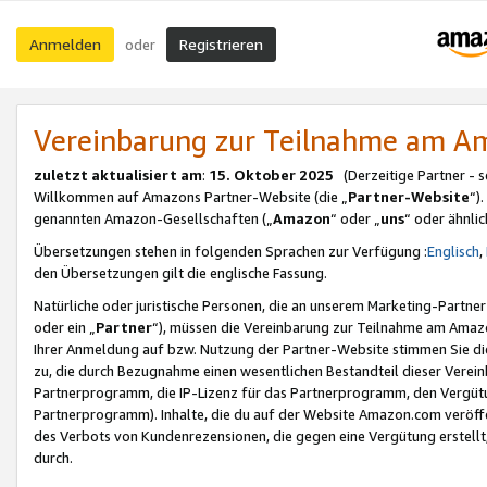
Anmelden
Registrieren
oder
Vereinbarung zur Teilnahme am 
zuletzt aktualisiert am
:
15. Oktober 2025
(Derzeitige Partner - 
Willkommen auf Amazons Partner-Website (die „
Partner-Website
“)
genannten Amazon-Gesellschaften („
Amazon
“ oder „
uns
“ oder ähnli
Übersetzungen stehen in folgenden Sprachen zur Verfügung :
Englisch
,
den Übersetzungen gilt die englische Fassung.
Natürliche oder juristische Personen, die an unserem Marketing-Partn
oder ein „
Partner
“), müssen die Vereinbarung zur Teilnahme am Ama
Ihrer Anmeldung auf bzw. Nutzung der Partner-Website stimmen Sie die
zu, die durch Bezugnahme einen wesentlichen Bestandteil dieser Verei
Partnerprogramm, die IP-Lizenz für das Partnerprogramm, den Vergütu
Partnerprogramm). Inhalte, die du auf der Website Amazon.com veröffe
des Verbots von Kundenrezensionen, die gegen eine Vergütung erstellt, 
durch.