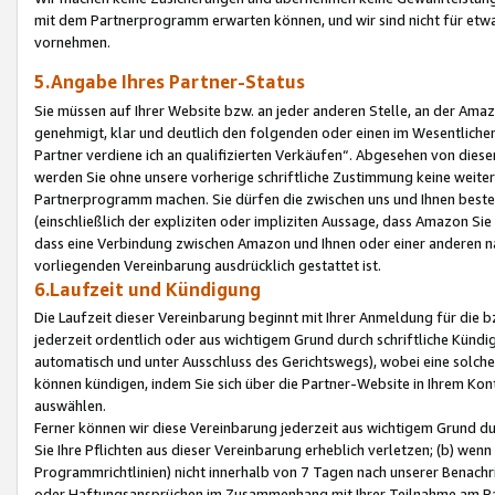
mit dem Partnerprogramm erwarten können, und wir sind nicht für etwa
vornehmen.
5.Angabe Ihres Partner-Status
Sie müssen auf Ihrer Website bzw. an jeder anderen Stelle, an der Am
genehmigt, klar und deutlich den folgenden oder einen im Wesentlichen
Partner verdiene ich an qualifizierten Verkäufen“. Abgesehen von die
werden Sie ohne unsere vorherige schriftliche Zustimmung keine weite
Partnerprogramm machen. Sie dürfen die zwischen uns und Ihnen best
(einschließlich der expliziten oder impliziten Aussage, dass Amazon Si
dass eine Verbindung zwischen Amazon und Ihnen oder einer anderen natü
vorliegenden Vereinbarung ausdrücklich gestattet ist.
6.Laufzeit und Kündigung
Die Laufzeit dieser Vereinbarung beginnt mit Ihrer Anmeldung für die 
jederzeit ordentlich oder aus wichtigem Grund durch schriftliche Kündi
automatisch und unter Ausschluss des Gerichtswegs), wobei eine solch
können kündigen, indem Sie sich über die Partner-Website in Ihrem Ko
auswählen.
Ferner können wir diese Vereinbarung jederzeit aus wichtigem Grund dur
Sie Ihre Pflichten aus dieser Vereinbarung erheblich verletzen; (b) wen
Programmrichtlinien) nicht innerhalb von 7 Tagen nach unserer Benachr
oder Haftungsansprüchen im Zusammenhang mit Ihrer Teilnahme am Pa