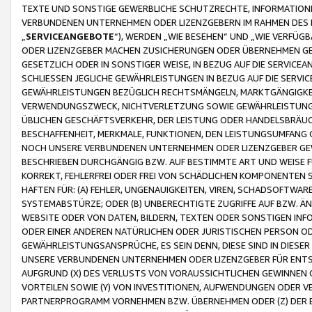
TEXTE UND SONSTIGE GEWERBLICHE SCHUTZRECHTE, INFORMATIONE
VERBUNDENEN UNTERNEHMEN ODER LIZENZGEBERN IM RAHMEN DES
„
SERVICEANGEBOTE
“), WERDEN „WIE BESEHEN“ UND „WIE VERFÜ
ODER LIZENZGEBER MACHEN ZUSICHERUNGEN ODER ÜBERNEHMEN GEW
GESETZLICH ODER IN SONSTIGER WEISE, IN BEZUG AUF DIE SERVI
SCHLIESSEN JEGLICHE GEWÄHRLEISTUNGEN IN BEZUG AUF DIE SERVI
GEWÄHRLEISTUNGEN BEZÜGLICH RECHTSMÄNGELN, MARKTGÄNGIGKEIT
VERWENDUNGSZWECK, NICHTVERLETZUNG SOWIE GEWÄHRLEISTUNGEN 
ÜBLICHEN GESCHÄFTSVERKEHR, DER LEISTUNG ODER HANDELSBRÄUCH
BESCHAFFENHEIT, MERKMALE, FUNKTIONEN, DEN LEISTUNGSUMFANG 
NOCH UNSERE VERBUNDENEN UNTERNEHMEN ODER LIZENZGEBER GEWÄ
BESCHRIEBEN DURCHGÄNGIG BZW. AUF BESTIMMTE ART UND WEISE
KORREKT, FEHLERFREI ODER FREI VON SCHÄDLICHEN KOMPONENTEN
HAFTEN FÜR: (A) FEHLER, UNGENAUIGKEITEN, VIREN, SCHADSOFTW
SYSTEMABSTÜRZE; ODER (B) UNBERECHTIGTE ZUGRIFFE AUF BZW. 
WEBSITE ODER VON DATEN, BILDERN, TEXTEN ODER SONSTIGEN INF
ODER EINER ANDEREN NATÜRLICHEN ODER JURISTISCHEN PERSON OD
GEWÄHRLEISTUNGSANSPRÜCHE, ES SEIN DENN, DIESE SIND IN DIES
UNSERE VERBUNDENEN UNTERNEHMEN ODER LIZENZGEBER FÜR EN
AUFGRUND (X) DES VERLUSTS VON VORAUSSICHTLICHEN GEWINNEN
VORTEILEN SOWIE (Y) VON INVESTITIONEN, AUFWENDUNGEN ODER VE
PARTNERPROGRAMM VORNEHMEN BZW. ÜBERNEHMEN ODER (Z) DER 