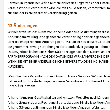
Parteien in irgendeiner Weise (einschließlich des Ergreifens oder Unt
veranlasst oder verpflichtet wird, die mit US-Gesetzen, Vorschriften,
für eine der Parteien dieser Vereinbarung gelten.
13.Änderungen
Wir behalten uns das Recht vor, einzelne oder alle Bestimmungen diese
Änderungsmitteilung, eine geänderte Vereinbarung oder eine geänderte 
über die entsprechende Änderung per E-Mail an Ihre zu diesem Zeitpun
ausgenommen etwaige Erhöhungen der Standardvergütung im Rahmen
Datum, jedoch frühestens sieben Kalendertage nach dem Datum, an de
PARTNERPROGRAMM NACH DEM DATUM DES WIRKSAMWERDENS DER Ä
WENN SIE MIT EINER ÄNDERUNG NICHT EINVERSTANDEN SIND, HABEN S
KÜNDIGEN.
Wenn Sie diese Vereinbarung mit Amazon France Services SAS geschlo
gelten zukünftige Änderungen an dieser Vereinbarung für Sie und Ama
Core S.à r.l. bezieht.
Anhang 1Amazon-Gesellschaften und Amazon-Websites nach Ländern
Anhang 2Anwendbares Recht und Streitbeilegung für die jeweiligen 
Anhang 3Steuerbestimmungen für die jeweiligen Amazon-Websites