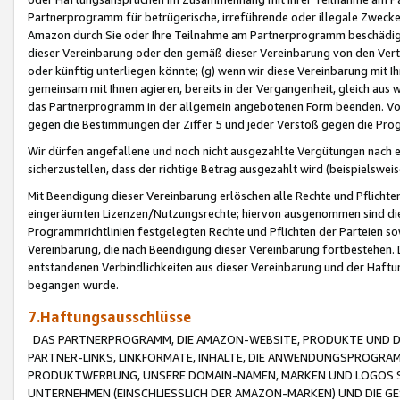
Partnerprogramm für betrügerische, irreführende oder illegale Zwecke
Amazon durch Sie oder Ihre Teilnahme am Partnerprogramm beschädig
dieser Vereinbarung oder den gemäß dieser Vereinbarung von den Vertr
oder künftig unterliegen könnte; (g) wenn wir diese Vereinbarung mit I
gemeinsam mit Ihnen agieren, bereits in der Vergangenheit, gleich aus
das Partnerprogramm in der allgemein angebotenen Form beenden. Vors
gegen die Bestimmungen der Ziffer 5 und jeder Verstoß gegen die Prog
Wir dürfen angefallene und noch nicht ausgezahlte Vergütungen nach 
sicherzustellen, dass der richtige Betrag ausgezahlt wird (beispielsw
Mit Beendigung dieser Vereinbarung erlöschen alle Rechte und Pflichte
eingeräumten Lizenzen/Nutzungsrechte; hiervon ausgenommen sind die in 
Programmrichtlinien festgelegten Rechte und Pflichten der Parteien sow
Vereinbarung, die nach Beendigung dieser Vereinbarung fortbestehen. D
entstandenen Verbindlichkeiten aus dieser Vereinbarung und der Haft
begangen wurde.
7.Haftungsausschlüsse
DAS PARTNERPROGRAMM, DIE AMAZON-WEBSITE, PRODUKTE UND DI
PARTNER-LINKS, LINKFORMATE, INHALTE, DIE ANWENDUNGSPROGR
PRODUKTWERBUNG, UNSERE DOMAIN-NAMEN, MARKEN UND LOGOS S
UNTERNEHMEN (EINSCHLIESSLICH DER AMAZON-MARKEN) UND DIE GE