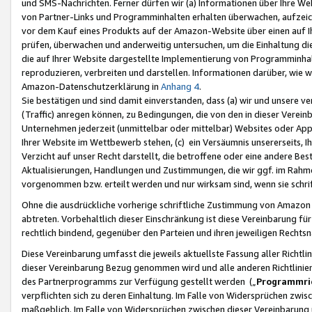
und SMS-Nachrichten. Ferner dürfen wir (a) Informationen über Ihre We
von Partner-Links und Programminhalten erhalten überwachen, aufzei
vor dem Kauf eines Produkts auf der Amazon-Website über einen auf Ih
prüfen, überwachen und anderweitig untersuchen, um die Einhaltung dies
die auf Ihrer Website dargestellte Implementierung von Programminhalt
reproduzieren, verbreiten und darstellen. Informationen darüber, wie w
Amazon-Datenschutzerklärung in
Anhang 4
.
Sie bestätigen und sind damit einverstanden, dass (a) wir und unsere 
(Traffic) anregen können, zu Bedingungen, die von den in dieser Vere
Unternehmen jederzeit (unmittelbar oder mittelbar) Websites oder Appl
Ihrer Website im Wettbewerb stehen, (c) ein Versäumnis unsererseits, I
Verzicht auf unser Recht darstellt, die betroffene oder eine andere B
Aktualisierungen, Handlungen und Zustimmungen, die wir ggf. im Rahme
vorgenommen bzw. erteilt werden und nur wirksam sind, wenn sie schri
Ohne die ausdrückliche vorherige schriftliche Zustimmung von Amazon
abtreten. Vorbehaltlich dieser Einschränkung ist diese Vereinbarung f
rechtlich bindend, gegenüber den Parteien und ihren jeweiligen Rech
Diese Vereinbarung umfasst die jeweils aktuellste Fassung aller Richtli
dieser Vereinbarung Bezug genommen wird und alle anderen Richtlinie
des Partnerprogramms zur Verfügung gestellt werden („
Programmric
verpflichten sich zu deren Einhaltung. Im Falle von Widersprüchen zwi
maßgeblich. Im Falle von Widersprüchen zwischen dieser Vereinbarun