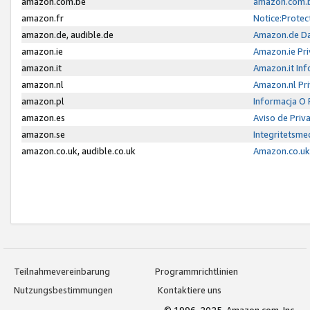
amazon.com.be
amazon.com.b
amazon.fr
Notice:Protec
amazon.de, audible.de
Amazon.de Da
amazon.ie
Amazon.ie Pri
amazon.it
Amazon.it Inf
amazon.nl
Amazon.nl Pri
amazon.pl
Informacja O
amazon.es
Aviso de Priv
amazon.se
Integritetsm
amazon.co.uk, audible.co.uk
Amazon.co.uk 
Teilnahmevereinbarung
Programmrichtlinien
Nutzungsbestimmungen
Kontaktiere uns