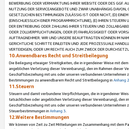
BEWERBUNG ODER VERMARKTUNG IHRER WEBSITE ODER DES GGF. AUF 
NUTZUNG DER SERVICEANGEBOTE UND ZWAR UNABHÄNGIG DAVON, O
GESETZLICHEN BESTIMMUNGEN ZULÄSSIG IST ODER NICHT, (D) EINE
(EINSCHLIESSLICH EINER PROGRAMMRICHTLINIE), (E) IHREN STEUER
DER EINTREIBUNG ODER ZAHLUNG IHRER STEUERN UND ZOLLABGAB
ODER ZOLLVERPFLICHTUNGEN, ODER (F) FAHRLÄSSIGKEIT ODER VORS
AUFTRAGNEHMER. WIR UND UNSERE BEAUFTRAGTEN KÖNNEN IM NAME
GERICHTLICHE SCHRITTE EINLEITEN UND JEDE PROZESSUALE HAND
VERTEIDIGEN, ODER UM RECHTE AUCH ZUM ZWECK DER DURCHSETZU
10.Anwendbares Recht und Streitbeilegung
Die Beilegung etwaiger Streitigkeiten, die in irgendeiner Weise mit de
angeblichen Verletzung dieser Vereinbarung), den im Rahmen dieser Ve
Geschäftsbeziehung mit uns oder unseren verbundenen Unternehmen zu
Bestimmungen zu anwendbarem Recht und Streitbeilegung in
Anhang 
11.Steuern
Steuern und damit verbundene Verpflichtungen, die in irgendeiner Wei
tatsächlichen oder angeblichen Verletzung dieser Vereinbarung), den 
Geschäftsbeziehung mit uns oder unseren verbundenen Unternehmen z
Steuerbestimmungen in
Anhang 3
.
12.Weitere Bestimmungen
Wir können von Zeit zu Zeit Mitteilungen im Zusammenhang mit dem Par