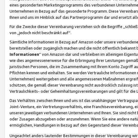
eines gesonderten Marketingprogramms des verbundenen Unternehmens
Unternehmen in Bezug auf das gesonderte Programm. Diese Vereinbarung
Ihnen und uns im Hinblick auf das Partnerprogramm dar und ersetzt al
Für die Zwecke dieser Vereinbarung verstehen sich die Begriffe „schließ
von „jedoch nicht beschränkt auf“.
Sämtliche Informationen in Bezug auf Amazon oder unsere verbunde
bereitstellen oder zugänglich machen und die nicht öffentlich bekannt bz
Informationen
“ von Amazon dar und verbleiben im alleinigen Eigent
wie dies angemessenerweise für die Erbringung Ihrer Leistungen gemäß d
juristischen Personen, die im Zusammenhang mit Ihrem Konto Zugriff au
Pflichten kennen und einhalten. Sie werden Vertrauliche Informationen 
Unternehmen) weitergeben und alle angemessenen Maßnahmen ergreifen
schützen, die gemäß dieser Vereinbarung nicht ausdrücklich zulässig is
Vertraulichkeits- oder Geheimhaltungsvereinbarungen und gilt für die
Das Verhältnis zwischen Ihnen und uns ist das unabhängiger Vertragspa
Joint-Venture, ein Vertretungsverhältnis, eine Franchisevereinbarung, 
unseren jeweiligen verbundenen Unternehmen und Ihnen. Sie sind ni
oder Zusagen abzugeben oder anzunehmen. Wenn Sie eine andere natürli
ermöglichen, Handlungen in Bezug auf den Gegenstand dieser Vereinbar
Ungeachtet anders lautender Bestimmungen in dieser Vereinbarung wird