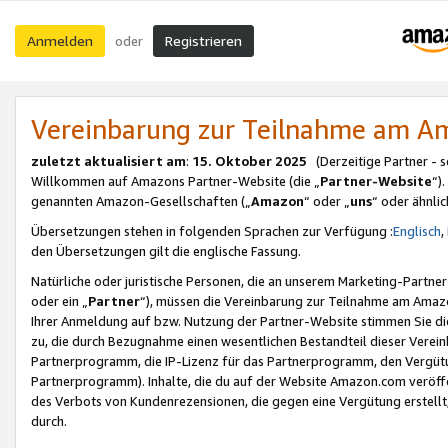
Anmelden
Registrieren
oder
Vereinbarung zur Teilnahme am 
zuletzt aktualisiert am
:
15. Oktober 2025
(Derzeitige Partner - 
Willkommen auf Amazons Partner-Website (die „
Partner-Website
“)
genannten Amazon-Gesellschaften („
Amazon
“ oder „
uns
“ oder ähnli
Übersetzungen stehen in folgenden Sprachen zur Verfügung :
Englisch
,
den Übersetzungen gilt die englische Fassung.
Natürliche oder juristische Personen, die an unserem Marketing-Partn
oder ein „
Partner
“), müssen die Vereinbarung zur Teilnahme am Ama
Ihrer Anmeldung auf bzw. Nutzung der Partner-Website stimmen Sie die
zu, die durch Bezugnahme einen wesentlichen Bestandteil dieser Verei
Partnerprogramm, die IP-Lizenz für das Partnerprogramm, den Vergütu
Partnerprogramm). Inhalte, die du auf der Website Amazon.com veröffe
des Verbots von Kundenrezensionen, die gegen eine Vergütung erstellt, 
durch.