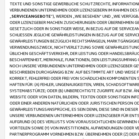
TEXTE UND SONSTIGE GEWERBLICHE SCHUTZRECHTE, INFORMATIONE
VERBUNDENEN UNTERNEHMEN ODER LIZENZGEBERN IM RAHMEN DES
„
SERVICEANGEBOTE
“), WERDEN „WIE BESEHEN“ UND „WIE VERFÜ
ODER LIZENZGEBER MACHEN ZUSICHERUNGEN ODER ÜBERNEHMEN GEW
GESETZLICH ODER IN SONSTIGER WEISE, IN BEZUG AUF DIE SERVI
SCHLIESSEN JEGLICHE GEWÄHRLEISTUNGEN IN BEZUG AUF DIE SERVI
GEWÄHRLEISTUNGEN BEZÜGLICH RECHTSMÄNGELN, MARKTGÄNGIGKEIT
VERWENDUNGSZWECK, NICHTVERLETZUNG SOWIE GEWÄHRLEISTUNGEN 
ÜBLICHEN GESCHÄFTSVERKEHR, DER LEISTUNG ODER HANDELSBRÄUCH
BESCHAFFENHEIT, MERKMALE, FUNKTIONEN, DEN LEISTUNGSUMFANG 
NOCH UNSERE VERBUNDENEN UNTERNEHMEN ODER LIZENZGEBER GEWÄ
BESCHRIEBEN DURCHGÄNGIG BZW. AUF BESTIMMTE ART UND WEISE
KORREKT, FEHLERFREI ODER FREI VON SCHÄDLICHEN KOMPONENTEN
HAFTEN FÜR: (A) FEHLER, UNGENAUIGKEITEN, VIREN, SCHADSOFTW
SYSTEMABSTÜRZE; ODER (B) UNBERECHTIGTE ZUGRIFFE AUF BZW. 
WEBSITE ODER VON DATEN, BILDERN, TEXTEN ODER SONSTIGEN INF
ODER EINER ANDEREN NATÜRLICHEN ODER JURISTISCHEN PERSON OD
GEWÄHRLEISTUNGSANSPRÜCHE, ES SEIN DENN, DIESE SIND IN DIES
UNSERE VERBUNDENEN UNTERNEHMEN ODER LIZENZGEBER FÜR EN
AUFGRUND (X) DES VERLUSTS VON VORAUSSICHTLICHEN GEWINNEN
VORTEILEN SOWIE (Y) VON INVESTITIONEN, AUFWENDUNGEN ODER VE
PARTNERPROGRAMM VORNEHMEN BZW. ÜBERNEHMEN ODER (Z) DER 