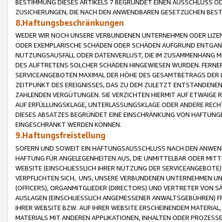
BESTIMMUNG DIESES ARTIKELS 7 BEGRÜNDET EINEN AUSSCHLUSS 
ZUSICHERUNGEN, DIE NACH DEN ANWENDBAREN GESETZLICHEN BE
8.Haftungsbeschränkungen
WEDER WIR NOCH UNSERE VERBUNDENEN UNTERNEHMEN ODER LIZEN
ODER EXEMPLARISCHE SCHÄDEN ODER SCHÄDEN AUFGRUND ENTGANG
NUTZUNGSAUSFALL ODER DATENVERLUST, DIE IM ZUSAMMENHANG MI
DES AUFTRETENS SOLCHER SCHÄDEN HINGEWIESEN WURDEN. FERN
SERVICEANGEBOTEN MAXIMAL DER HÖHE DES GESAMTBETRAGS DER 
ZEITPUNKT DES EREIGNISSES, DAS ZU DEM ZULETZT ENTSTANDENE
ZAHLENDEN VERGÜTUNGEN. SIE VERZICHTEN HIERMIT AUF ETWAIGE 
AUF ERFÜLLUNGSKLAGE, UNTERLASSUNGSKLAGE ODER ANDERE RECHT
DIESES ABSATZES BEGRÜNDET EINE EINSCHRÄNKUNG VON HAFTUNG
EINGESCHRÄNKT WERDEN KÖNNEN.
9.Haftungsfreistellung
SOFERN UND SOWEIT EIN HAFTUNGSAUSSCHLUSS NACH DEN ANWENDB
HAFTUNG FÜR ANGELEGENHEITEN AUS, DIE UNMITTELBAR ODER MITT
WEBSITE (EINSCHLIESSLICH IHRER NUTZUNG DER SERVICEANGEBOTE)
VERPFLICHTEN SICH, UNS, UNSERE VERBUNDENEN UNTERNEHMEN UN
(OFFICERS), ORGANMITGLIEDER (DIRECTORS) UND VERTRETER VON 
AUSLAGEN (EINSCHLIESSLICH ANGEMESSENER ANWALTSGEBÜHREN) FR
IHRER WEBSITE BZW. AUF IHRER WEBSITE ERSCHEINENDEM MATERIAL
MATERIALS MIT ANDEREN APPLIKATIONEN, INHALTEN ODER PROZESSE