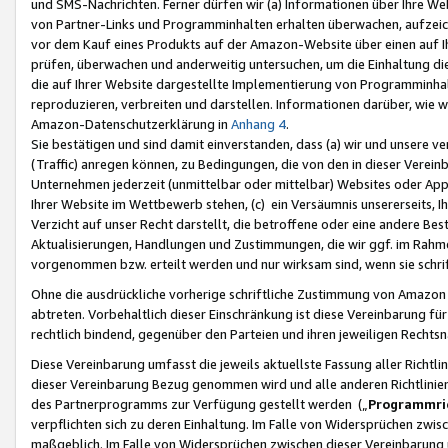
und SMS-Nachrichten. Ferner dürfen wir (a) Informationen über Ihre We
von Partner-Links und Programminhalten erhalten überwachen, aufzei
vor dem Kauf eines Produkts auf der Amazon-Website über einen auf Ih
prüfen, überwachen und anderweitig untersuchen, um die Einhaltung dies
die auf Ihrer Website dargestellte Implementierung von Programminhalt
reproduzieren, verbreiten und darstellen. Informationen darüber, wie w
Amazon-Datenschutzerklärung in
Anhang 4
.
Sie bestätigen und sind damit einverstanden, dass (a) wir und unsere 
(Traffic) anregen können, zu Bedingungen, die von den in dieser Vere
Unternehmen jederzeit (unmittelbar oder mittelbar) Websites oder Appl
Ihrer Website im Wettbewerb stehen, (c) ein Versäumnis unsererseits, I
Verzicht auf unser Recht darstellt, die betroffene oder eine andere B
Aktualisierungen, Handlungen und Zustimmungen, die wir ggf. im Rahme
vorgenommen bzw. erteilt werden und nur wirksam sind, wenn sie schri
Ohne die ausdrückliche vorherige schriftliche Zustimmung von Amazon
abtreten. Vorbehaltlich dieser Einschränkung ist diese Vereinbarung f
rechtlich bindend, gegenüber den Parteien und ihren jeweiligen Rech
Diese Vereinbarung umfasst die jeweils aktuellste Fassung aller Richtli
dieser Vereinbarung Bezug genommen wird und alle anderen Richtlinie
des Partnerprogramms zur Verfügung gestellt werden („
Programmric
verpflichten sich zu deren Einhaltung. Im Falle von Widersprüchen zwi
maßgeblich. Im Falle von Widersprüchen zwischen dieser Vereinbarun