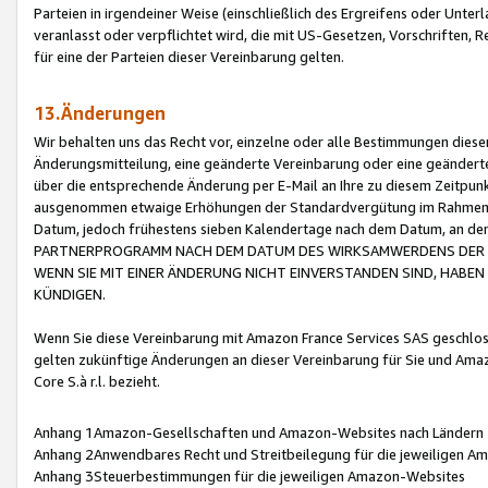
Parteien in irgendeiner Weise (einschließlich des Ergreifens oder Unt
veranlasst oder verpflichtet wird, die mit US-Gesetzen, Vorschriften,
für eine der Parteien dieser Vereinbarung gelten.
13.Änderungen
Wir behalten uns das Recht vor, einzelne oder alle Bestimmungen diese
Änderungsmitteilung, eine geänderte Vereinbarung oder eine geänderte 
über die entsprechende Änderung per E-Mail an Ihre zu diesem Zeitpun
ausgenommen etwaige Erhöhungen der Standardvergütung im Rahmen
Datum, jedoch frühestens sieben Kalendertage nach dem Datum, an de
PARTNERPROGRAMM NACH DEM DATUM DES WIRKSAMWERDENS DER Ä
WENN SIE MIT EINER ÄNDERUNG NICHT EINVERSTANDEN SIND, HABEN S
KÜNDIGEN.
Wenn Sie diese Vereinbarung mit Amazon France Services SAS geschlo
gelten zukünftige Änderungen an dieser Vereinbarung für Sie und Ama
Core S.à r.l. bezieht.
Anhang 1Amazon-Gesellschaften und Amazon-Websites nach Ländern
Anhang 2Anwendbares Recht und Streitbeilegung für die jeweiligen 
Anhang 3Steuerbestimmungen für die jeweiligen Amazon-Websites