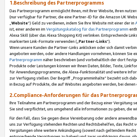
1.Beschreibung des Partnerprogramms
Das Partnerprogramm ermöglicht Ihnen, mit Ihrer Website, Ihren nutzer
(nur verfügbar für Partner, die eine Partner-ID für die Amazon UK We
„
Website
“) Geld zu verdienen, indem Sie Ihre Website mit einer der in
ist, einer anderen im
Vergütungskatalog für das Partnerprogramm
enth
Alexa Skill (über das Alexa Shopping Kit) verlinken. Entsprechende Lin
markierten Link-Formate verwenden („
Partner-Links
“).
Wenn unsere Kunden die Partner-Links anklicken oder sich damit verbi
angeboten werden, oder andere Handlungen vornehmen, können Sie eine
Partnerprogramm
näher beschrieben (und vorbehaltlich der dort festg
Produkte oder Leistungen können wir Ihnen Daten, Bilder, Texte, Linkfo
für Anwendungsprogramme, die Alexa-Funktionalität und weitere Inf
zur Verfügung stellen. Der Begriff „Programminhalte“ bezieht sich dabe
in Bezug auf Produkte, die auf Websites angeboten werden, bei denen 
2.Compliance-Anforderungen für das Partnerprog
Ihre Teilnahme am Partnerprogramm und der Bezug einer Vergütung setz
Sie sind verpflichtet, uns umgehend alle Informationen zu geben, die w
Für den Fall, dass Sie gegen diese Vereinbarung oder andere anwendba
uns zur Verfügung stehenden Rechten und Rechtsbehelfen, das Recht vo
Vergütungen ohne weitere Ankündigung (soweit nach geltendem Recht z
entsprechende Vergütungen zu haben) und zwar unabhängig davon, ob 