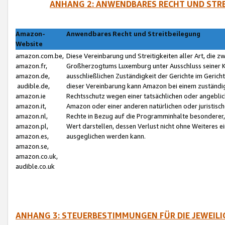
ANHANG 2: ANWENDBARES RECHT UND STRE
Amazon-
Anwendbares Recht und Streitbeilegung
Website
amazon.com.be,
Diese Vereinbarung und Streitigkeiten aller Art, die 
amazon.fr,
Großherzogtums Luxemburg unter Ausschluss seiner Kol
amazon.de,
ausschließlichen Zuständigkeit der Gerichte im Geri
audible.de,
dieser Vereinbarung kann Amazon bei einem zuständig
amazon.ie
Rechtsschutz wegen einer tatsächlichen oder angebli
amazon.it,
Amazon oder einer anderen natürlichen oder juristisc
amazon.nl,
Rechte in Bezug auf die Programminhalte besonderer,
amazon.pl,
Wert darstellen, dessen Verlust nicht ohne Weiteres e
amazon.es,
ausgeglichen werden kann.
amazon.se,
amazon.co.uk,
audible.co.uk
ANHANG 3: STEUERBESTIMMUNGEN FÜR DIE JEWEIL