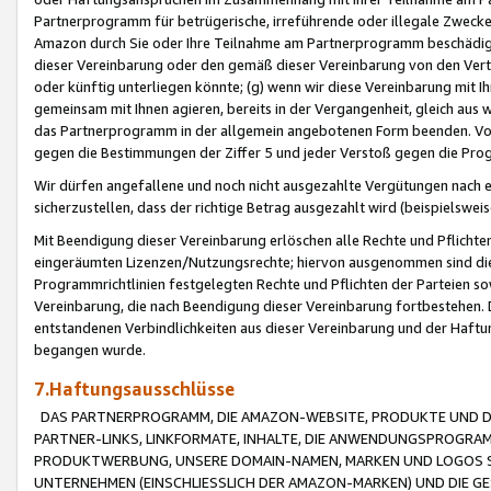
Partnerprogramm für betrügerische, irreführende oder illegale Zwecke
Amazon durch Sie oder Ihre Teilnahme am Partnerprogramm beschädig
dieser Vereinbarung oder den gemäß dieser Vereinbarung von den Vertr
oder künftig unterliegen könnte; (g) wenn wir diese Vereinbarung mit I
gemeinsam mit Ihnen agieren, bereits in der Vergangenheit, gleich aus
das Partnerprogramm in der allgemein angebotenen Form beenden. Vors
gegen die Bestimmungen der Ziffer 5 und jeder Verstoß gegen die Prog
Wir dürfen angefallene und noch nicht ausgezahlte Vergütungen nach 
sicherzustellen, dass der richtige Betrag ausgezahlt wird (beispielsw
Mit Beendigung dieser Vereinbarung erlöschen alle Rechte und Pflichte
eingeräumten Lizenzen/Nutzungsrechte; hiervon ausgenommen sind die in 
Programmrichtlinien festgelegten Rechte und Pflichten der Parteien sow
Vereinbarung, die nach Beendigung dieser Vereinbarung fortbestehen. D
entstandenen Verbindlichkeiten aus dieser Vereinbarung und der Haft
begangen wurde.
7.Haftungsausschlüsse
DAS PARTNERPROGRAMM, DIE AMAZON-WEBSITE, PRODUKTE UND DI
PARTNER-LINKS, LINKFORMATE, INHALTE, DIE ANWENDUNGSPROGR
PRODUKTWERBUNG, UNSERE DOMAIN-NAMEN, MARKEN UND LOGOS S
UNTERNEHMEN (EINSCHLIESSLICH DER AMAZON-MARKEN) UND DIE GE