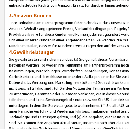
unbeschadet des Rechts von Amazon, Ersatz für darüber hinausgehen
3.Amazon-Kunden
Ihre Teilnahme am Partnerprogramm führt nicht dazu, dass unsere Kun
Amazon-Website angegebenen Preise, Verkaufsbedingungen, Regeln, Ri
Produktverkäufe für diese Kunden und können jederzeit geändert werde
sich einer unserer Kunden in einer Angelegenheit an Sie wenden, die 
Kunden mitteilen, dass er für Kundenservice-Fragen den auf der Ama
4.Gewährleistungen
Sie gewährleisten und sichern zu, dass (a) Sie gemäß dieser Vereinba
betreiben werden; (b) weder Ihre Teilnahme am Partnerprogramm noch d
Bestimmungen, Verordnungen, Vorschriften, Anordnungen, Konzessionen,
Gerichtsurteile und -beschlüsse oder andere Auflagen einer für Sie zu
Datenschutz, Werbung und Marketing) verstoßen; (c) Sie rechtswirksam 
nicht geschäftsfähig sind); (d) Sie den Nutzen der Teilnahme am Partne
Zusicherungen, Garantien oder Aussagen verlassen, die in dieser Verein
teilnehmen und keine Serviceangebote nutzen, wenn Sie US-Handelssa
unterliegen, in dem Sie Serviceangebote wahrnehmen; (f) Sie alle US
amerikanische Ausfuhr- und Wiederausfuhrbeschränkungen einhalten, 
Technologie und Leistungen gelten, und (g) die Angaben, die Sie im 
sind. Sie können Ihre Angaben aktualisieren, indem Sie sich über die 
Wir machen keine Zusicherungen und übernehmen keine Gewährleistun