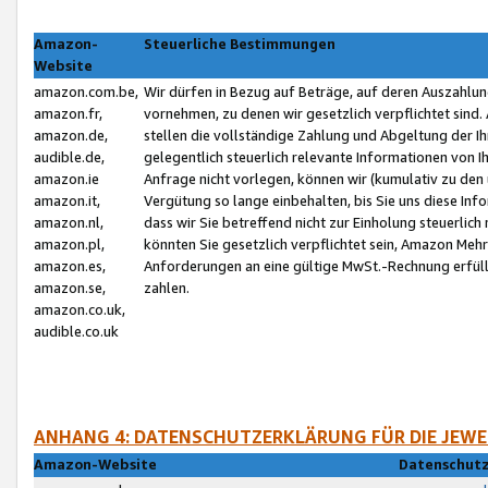
Amazon-
Steuerliche Bestimmungen
Website
amazon.com.be,
Wir dürfen in Bezug auf Beträge, auf deren Auszahlun
amazon.fr,
vornehmen, zu denen wir gesetzlich verpflichtet sind
amazon.de,
stellen die vollständige Zahlung und Abgeltung der 
audible.de,
gelegentlich steuerlich relevante Informationen von I
amazon.ie
Anfrage nicht vorlegen, können wir (kumulativ zu de
amazon.it,
Vergütung so lange einbehalten, bis Sie uns diese Inf
amazon.nl,
dass wir Sie betreffend nicht zur Einholung steuerlich 
amazon.pl,
könnten Sie gesetzlich verpflichtet sein, Amazon Meh
amazon.es,
Anforderungen an eine gültige MwSt.-Rechnung erfüllt
amazon.se,
zahlen.
amazon.co.uk,
audible.co.uk
ANHANG 4: DATENSCHUTZERKLÄRUNG FÜR DIE JEWE
Amazon-Website
Datenschutz