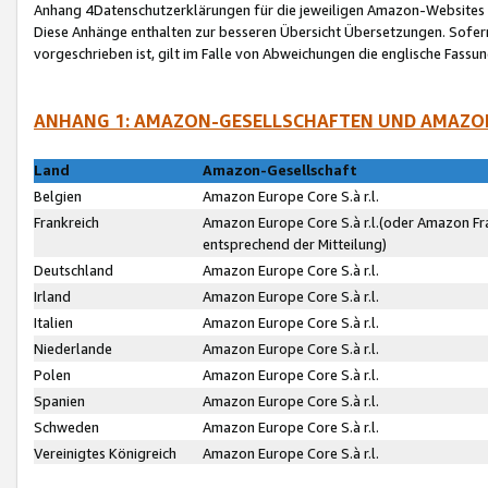
Anhang 4Datenschutzerklärungen für die jeweiligen Amazon-Websites
Diese Anhänge enthalten zur besseren Übersicht Übersetzungen. Sofe
vorgeschrieben ist, gilt im Falle von Abweichungen die englische Fass
ANHANG 1: AMAZON-GESELLSCHAFTEN UND AMAZO
Land
Amazon-Gesellschaft
Belgien
Amazon Europe Core S.à r.l.
Frankreich
Amazon Europe Core S.à r.l.(oder Amazon Fr
entsprechend der Mitteilung)
Deutschland
Amazon Europe Core S.à r.l.
Irland
Amazon Europe Core S.à r.l.
Italien
Amazon Europe Core S.à r.l.
Niederlande
Amazon Europe Core S.à r.l.
Polen
Amazon Europe Core S.à r.l.
Spanien
Amazon Europe Core S.à r.l.
Schweden
Amazon Europe Core S.à r.l.
Vereinigtes Königreich
Amazon Europe Core S.à r.l.