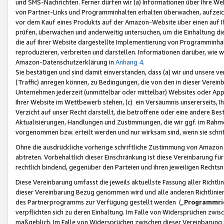
und SMS-Nachrichten. Ferner dürfen wir (a) Informationen über Ihre We
von Partner-Links und Programminhalten erhalten überwachen, aufzei
vor dem Kauf eines Produkts auf der Amazon-Website über einen auf Ih
prüfen, überwachen und anderweitig untersuchen, um die Einhaltung dies
die auf Ihrer Website dargestellte Implementierung von Programminhalt
reproduzieren, verbreiten und darstellen. Informationen darüber, wie w
Amazon-Datenschutzerklärung in
Anhang 4
.
Sie bestätigen und sind damit einverstanden, dass (a) wir und unsere 
(Traffic) anregen können, zu Bedingungen, die von den in dieser Vere
Unternehmen jederzeit (unmittelbar oder mittelbar) Websites oder Appl
Ihrer Website im Wettbewerb stehen, (c) ein Versäumnis unsererseits, I
Verzicht auf unser Recht darstellt, die betroffene oder eine andere B
Aktualisierungen, Handlungen und Zustimmungen, die wir ggf. im Rahme
vorgenommen bzw. erteilt werden und nur wirksam sind, wenn sie schri
Ohne die ausdrückliche vorherige schriftliche Zustimmung von Amazon
abtreten. Vorbehaltlich dieser Einschränkung ist diese Vereinbarung f
rechtlich bindend, gegenüber den Parteien und ihren jeweiligen Rech
Diese Vereinbarung umfasst die jeweils aktuellste Fassung aller Richtli
dieser Vereinbarung Bezug genommen wird und alle anderen Richtlinie
des Partnerprogramms zur Verfügung gestellt werden („
Programmric
verpflichten sich zu deren Einhaltung. Im Falle von Widersprüchen zwi
maßgeblich. Im Falle von Widersprüchen zwischen dieser Vereinbarun