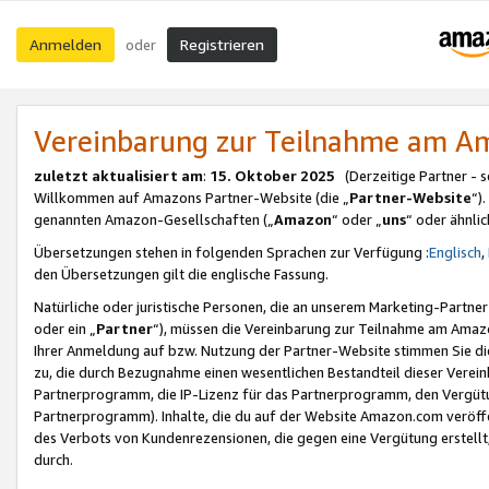
Anmelden
Registrieren
oder
Vereinbarung zur Teilnahme am 
zuletzt aktualisiert am
:
15. Oktober 2025
(Derzeitige Partner - 
Willkommen auf Amazons Partner-Website (die „
Partner-Website
“)
genannten Amazon-Gesellschaften („
Amazon
“ oder „
uns
“ oder ähnli
Übersetzungen stehen in folgenden Sprachen zur Verfügung :
Englisch
,
den Übersetzungen gilt die englische Fassung.
Natürliche oder juristische Personen, die an unserem Marketing-Partn
oder ein „
Partner
“), müssen die Vereinbarung zur Teilnahme am Ama
Ihrer Anmeldung auf bzw. Nutzung der Partner-Website stimmen Sie die
zu, die durch Bezugnahme einen wesentlichen Bestandteil dieser Verei
Partnerprogramm, die IP-Lizenz für das Partnerprogramm, den Vergütu
Partnerprogramm). Inhalte, die du auf der Website Amazon.com veröffe
des Verbots von Kundenrezensionen, die gegen eine Vergütung erstellt, 
durch.