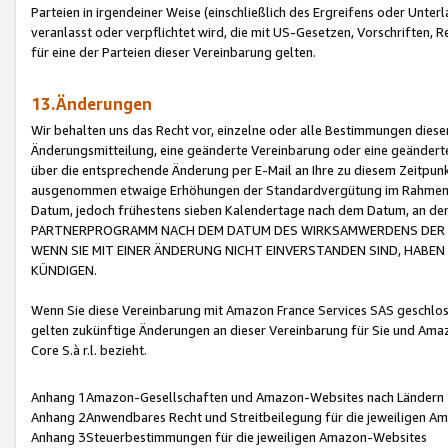
Parteien in irgendeiner Weise (einschließlich des Ergreifens oder Unt
veranlasst oder verpflichtet wird, die mit US-Gesetzen, Vorschriften,
für eine der Parteien dieser Vereinbarung gelten.
13.Änderungen
Wir behalten uns das Recht vor, einzelne oder alle Bestimmungen diese
Änderungsmitteilung, eine geänderte Vereinbarung oder eine geänderte 
über die entsprechende Änderung per E-Mail an Ihre zu diesem Zeitpun
ausgenommen etwaige Erhöhungen der Standardvergütung im Rahmen
Datum, jedoch frühestens sieben Kalendertage nach dem Datum, an de
PARTNERPROGRAMM NACH DEM DATUM DES WIRKSAMWERDENS DER Ä
WENN SIE MIT EINER ÄNDERUNG NICHT EINVERSTANDEN SIND, HABEN S
KÜNDIGEN.
Wenn Sie diese Vereinbarung mit Amazon France Services SAS geschlo
gelten zukünftige Änderungen an dieser Vereinbarung für Sie und Ama
Core S.à r.l. bezieht.
Anhang 1Amazon-Gesellschaften und Amazon-Websites nach Ländern
Anhang 2Anwendbares Recht und Streitbeilegung für die jeweiligen 
Anhang 3Steuerbestimmungen für die jeweiligen Amazon-Websites