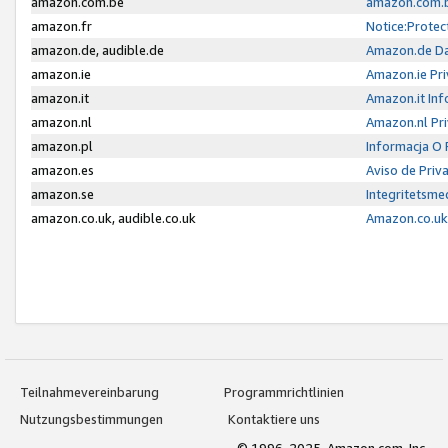
amazon.com.be
amazon.com.b
amazon.fr
Notice:Protec
amazon.de, audible.de
Amazon.de Da
amazon.ie
Amazon.ie Pri
amazon.it
Amazon.it Inf
amazon.nl
Amazon.nl Pri
amazon.pl
Informacja O
amazon.es
Aviso de Priv
amazon.se
Integritetsm
amazon.co.uk, audible.co.uk
Amazon.co.uk 
Teilnahmevereinbarung
Programmrichtlinien
Nutzungsbestimmungen
Kontaktiere uns