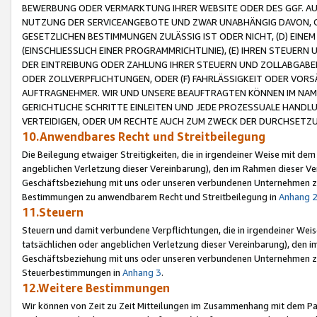
BEWERBUNG ODER VERMARKTUNG IHRER WEBSITE ODER DES GGF. AUF 
NUTZUNG DER SERVICEANGEBOTE UND ZWAR UNABHÄNGIG DAVON, O
GESETZLICHEN BESTIMMUNGEN ZULÄSSIG IST ODER NICHT, (D) EINE
(EINSCHLIESSLICH EINER PROGRAMMRICHTLINIE), (E) IHREN STEUER
DER EINTREIBUNG ODER ZAHLUNG IHRER STEUERN UND ZOLLABGAB
ODER ZOLLVERPFLICHTUNGEN, ODER (F) FAHRLÄSSIGKEIT ODER VORS
AUFTRAGNEHMER. WIR UND UNSERE BEAUFTRAGTEN KÖNNEN IM NAME
GERICHTLICHE SCHRITTE EINLEITEN UND JEDE PROZESSUALE HAND
VERTEIDIGEN, ODER UM RECHTE AUCH ZUM ZWECK DER DURCHSETZU
10.Anwendbares Recht und Streitbeilegung
Die Beilegung etwaiger Streitigkeiten, die in irgendeiner Weise mit de
angeblichen Verletzung dieser Vereinbarung), den im Rahmen dieser Ve
Geschäftsbeziehung mit uns oder unseren verbundenen Unternehmen zu
Bestimmungen zu anwendbarem Recht und Streitbeilegung in
Anhang 
11.Steuern
Steuern und damit verbundene Verpflichtungen, die in irgendeiner Wei
tatsächlichen oder angeblichen Verletzung dieser Vereinbarung), den 
Geschäftsbeziehung mit uns oder unseren verbundenen Unternehmen z
Steuerbestimmungen in
Anhang 3
.
12.Weitere Bestimmungen
Wir können von Zeit zu Zeit Mitteilungen im Zusammenhang mit dem Par