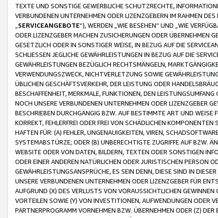
TEXTE UND SONSTIGE GEWERBLICHE SCHUTZRECHTE, INFORMATIONE
VERBUNDENEN UNTERNEHMEN ODER LIZENZGEBERN IM RAHMEN DES
„
SERVICEANGEBOTE
“), WERDEN „WIE BESEHEN“ UND „WIE VERFÜ
ODER LIZENZGEBER MACHEN ZUSICHERUNGEN ODER ÜBERNEHMEN GEW
GESETZLICH ODER IN SONSTIGER WEISE, IN BEZUG AUF DIE SERVI
SCHLIESSEN JEGLICHE GEWÄHRLEISTUNGEN IN BEZUG AUF DIE SERVI
GEWÄHRLEISTUNGEN BEZÜGLICH RECHTSMÄNGELN, MARKTGÄNGIGKEIT
VERWENDUNGSZWECK, NICHTVERLETZUNG SOWIE GEWÄHRLEISTUNGEN 
ÜBLICHEN GESCHÄFTSVERKEHR, DER LEISTUNG ODER HANDELSBRÄUCH
BESCHAFFENHEIT, MERKMALE, FUNKTIONEN, DEN LEISTUNGSUMFANG 
NOCH UNSERE VERBUNDENEN UNTERNEHMEN ODER LIZENZGEBER GEWÄ
BESCHRIEBEN DURCHGÄNGIG BZW. AUF BESTIMMTE ART UND WEISE
KORREKT, FEHLERFREI ODER FREI VON SCHÄDLICHEN KOMPONENTEN
HAFTEN FÜR: (A) FEHLER, UNGENAUIGKEITEN, VIREN, SCHADSOFTW
SYSTEMABSTÜRZE; ODER (B) UNBERECHTIGTE ZUGRIFFE AUF BZW. 
WEBSITE ODER VON DATEN, BILDERN, TEXTEN ODER SONSTIGEN INF
ODER EINER ANDEREN NATÜRLICHEN ODER JURISTISCHEN PERSON OD
GEWÄHRLEISTUNGSANSPRÜCHE, ES SEIN DENN, DIESE SIND IN DIES
UNSERE VERBUNDENEN UNTERNEHMEN ODER LIZENZGEBER FÜR EN
AUFGRUND (X) DES VERLUSTS VON VORAUSSICHTLICHEN GEWINNEN
VORTEILEN SOWIE (Y) VON INVESTITIONEN, AUFWENDUNGEN ODER VE
PARTNERPROGRAMM VORNEHMEN BZW. ÜBERNEHMEN ODER (Z) DER 