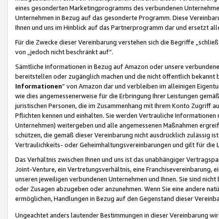
eines gesonderten Marketingprogramms des verbundenen Unternehmens
Unternehmen in Bezug auf das gesonderte Programm. Diese Vereinbarung
Ihnen und uns im Hinblick auf das Partnerprogramm dar und ersetzt al
Für die Zwecke dieser Vereinbarung verstehen sich die Begriffe „schließ
von „jedoch nicht beschränkt auf“.
Sämtliche Informationen in Bezug auf Amazon oder unsere verbunde
bereitstellen oder zugänglich machen und die nicht öffentlich bekannt bz
Informationen
“ von Amazon dar und verbleiben im alleinigen Eigent
wie dies angemessenerweise für die Erbringung Ihrer Leistungen gemäß d
juristischen Personen, die im Zusammenhang mit Ihrem Konto Zugriff au
Pflichten kennen und einhalten. Sie werden Vertrauliche Informationen 
Unternehmen) weitergeben und alle angemessenen Maßnahmen ergreifen
schützen, die gemäß dieser Vereinbarung nicht ausdrücklich zulässig is
Vertraulichkeits- oder Geheimhaltungsvereinbarungen und gilt für die
Das Verhältnis zwischen Ihnen und uns ist das unabhängiger Vertragspa
Joint-Venture, ein Vertretungsverhältnis, eine Franchisevereinbarung, 
unseren jeweiligen verbundenen Unternehmen und Ihnen. Sie sind ni
oder Zusagen abzugeben oder anzunehmen. Wenn Sie eine andere natürli
ermöglichen, Handlungen in Bezug auf den Gegenstand dieser Vereinbar
Ungeachtet anders lautender Bestimmungen in dieser Vereinbarung wird