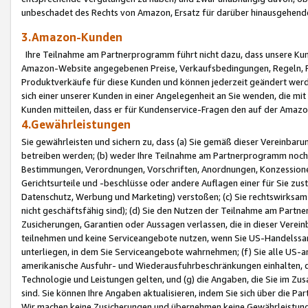
unbeschadet des Rechts von Amazon, Ersatz für darüber hinausgehen
3.Amazon-Kunden
Ihre Teilnahme am Partnerprogramm führt nicht dazu, dass unsere Kun
Amazon-Website angegebenen Preise, Verkaufsbedingungen, Regeln, Ri
Produktverkäufe für diese Kunden und können jederzeit geändert werde
sich einer unserer Kunden in einer Angelegenheit an Sie wenden, die 
Kunden mitteilen, dass er für Kundenservice-Fragen den auf der Ama
4.Gewährleistungen
Sie gewährleisten und sichern zu, dass (a) Sie gemäß dieser Vereinba
betreiben werden; (b) weder Ihre Teilnahme am Partnerprogramm noch d
Bestimmungen, Verordnungen, Vorschriften, Anordnungen, Konzessionen,
Gerichtsurteile und -beschlüsse oder andere Auflagen einer für Sie zu
Datenschutz, Werbung und Marketing) verstoßen; (c) Sie rechtswirksam 
nicht geschäftsfähig sind); (d) Sie den Nutzen der Teilnahme am Partne
Zusicherungen, Garantien oder Aussagen verlassen, die in dieser Verein
teilnehmen und keine Serviceangebote nutzen, wenn Sie US-Handelssa
unterliegen, in dem Sie Serviceangebote wahrnehmen; (f) Sie alle US
amerikanische Ausfuhr- und Wiederausfuhrbeschränkungen einhalten, 
Technologie und Leistungen gelten, und (g) die Angaben, die Sie im 
sind. Sie können Ihre Angaben aktualisieren, indem Sie sich über die 
Wir machen keine Zusicherungen und übernehmen keine Gewährleistun