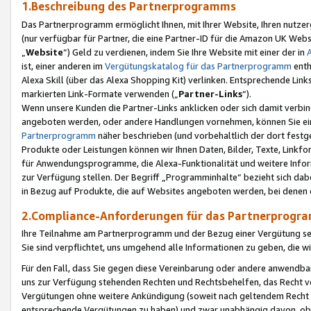
1.Beschreibung des Partnerprogramms
Das Partnerprogramm ermöglicht Ihnen, mit Ihrer Website, Ihren nutzer
(nur verfügbar für Partner, die eine Partner-ID für die Amazon UK We
„
Website
“) Geld zu verdienen, indem Sie Ihre Website mit einer der in
ist, einer anderen im
Vergütungskatalog für das Partnerprogramm
enth
Alexa Skill (über das Alexa Shopping Kit) verlinken. Entsprechende Lin
markierten Link-Formate verwenden („
Partner-Links
“).
Wenn unsere Kunden die Partner-Links anklicken oder sich damit verbi
angeboten werden, oder andere Handlungen vornehmen, können Sie eine
Partnerprogramm
näher beschrieben (und vorbehaltlich der dort festg
Produkte oder Leistungen können wir Ihnen Daten, Bilder, Texte, Linkfo
für Anwendungsprogramme, die Alexa-Funktionalität und weitere Inf
zur Verfügung stellen. Der Begriff „Programminhalte“ bezieht sich dabe
in Bezug auf Produkte, die auf Websites angeboten werden, bei denen 
2.Compliance-Anforderungen für das Partnerprog
Ihre Teilnahme am Partnerprogramm und der Bezug einer Vergütung setz
Sie sind verpflichtet, uns umgehend alle Informationen zu geben, die w
Für den Fall, dass Sie gegen diese Vereinbarung oder andere anwendba
uns zur Verfügung stehenden Rechten und Rechtsbehelfen, das Recht vo
Vergütungen ohne weitere Ankündigung (soweit nach geltendem Recht z
entsprechende Vergütungen zu haben) und zwar unabhängig davon, ob 