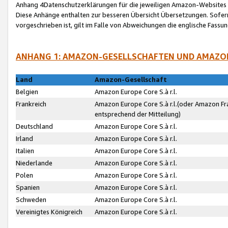
Anhang 4Datenschutzerklärungen für die jeweiligen Amazon-Websites
Diese Anhänge enthalten zur besseren Übersicht Übersetzungen. Sofe
vorgeschrieben ist, gilt im Falle von Abweichungen die englische Fass
ANHANG 1: AMAZON-GESELLSCHAFTEN UND AMAZO
Land
Amazon-Gesellschaft
Belgien
Amazon Europe Core S.à r.l.
Frankreich
Amazon Europe Core S.à r.l.(oder Amazon Fr
entsprechend der Mitteilung)
Deutschland
Amazon Europe Core S.à r.l.
Irland
Amazon Europe Core S.à r.l.
Italien
Amazon Europe Core S.à r.l.
Niederlande
Amazon Europe Core S.à r.l.
Polen
Amazon Europe Core S.à r.l.
Spanien
Amazon Europe Core S.à r.l.
Schweden
Amazon Europe Core S.à r.l.
Vereinigtes Königreich
Amazon Europe Core S.à r.l.