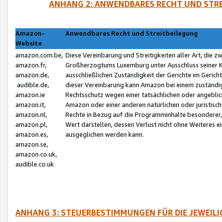
ANHANG 2: ANWENDBARES RECHT UND STRE
Amazon-
Anwendbares Recht und Streitbeilegung
Website
amazon.com.be,
Diese Vereinbarung und Streitigkeiten aller Art, die 
amazon.fr,
Großherzogtums Luxemburg unter Ausschluss seiner Kol
amazon.de,
ausschließlichen Zuständigkeit der Gerichte im Geri
audible.de,
dieser Vereinbarung kann Amazon bei einem zuständig
amazon.ie
Rechtsschutz wegen einer tatsächlichen oder angebli
amazon.it,
Amazon oder einer anderen natürlichen oder juristisc
amazon.nl,
Rechte in Bezug auf die Programminhalte besonderer,
amazon.pl,
Wert darstellen, dessen Verlust nicht ohne Weiteres e
amazon.es,
ausgeglichen werden kann.
amazon.se,
amazon.co.uk,
audible.co.uk
ANHANG 3: STEUERBESTIMMUNGEN FÜR DIE JEWEIL