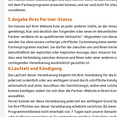
mit dem Partnerprogramm erwarten können, und wir sind nicht für etwa
vornehmen.
5.Angabe Ihres Partner-Status
Sie müssen auf Ihrer Website bzw. an jeder anderen Stelle, an der Am
genehmigt, klar und deutlich den folgenden oder einen im Wesentlichen
Partner verdiene ich an qualifizierten Verkäufen“. Abgesehen von die
werden Sie ohne unsere vorherige schriftliche Zustimmung keine weite
Partnerprogramm machen. Sie dürfen die zwischen uns und Ihnen best
(einschließlich der expliziten oder impliziten Aussage, dass Amazon Si
dass eine Verbindung zwischen Amazon und Ihnen oder einer anderen natü
vorliegenden Vereinbarung ausdrücklich gestattet ist.
6.Laufzeit und Kündigung
Die Laufzeit dieser Vereinbarung beginnt mit Ihrer Anmeldung für die 
jederzeit ordentlich oder aus wichtigem Grund durch schriftliche Kündi
automatisch und unter Ausschluss des Gerichtswegs), wobei eine solch
können kündigen, indem Sie sich über die Partner-Website in Ihrem Ko
auswählen.
Ferner können wir diese Vereinbarung jederzeit aus wichtigem Grund dur
Sie Ihre Pflichten aus dieser Vereinbarung erheblich verletzen; (b) wen
Programmrichtlinien) nicht innerhalb von 7 Tagen nach unserer Benachr
oder Haftungsansprüchen im Zusammenhang mit Ihrer Teilnahme am Pa