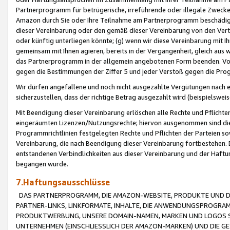
Partnerprogramm für betrügerische, irreführende oder illegale Zwecke
Amazon durch Sie oder Ihre Teilnahme am Partnerprogramm beschädig
dieser Vereinbarung oder den gemäß dieser Vereinbarung von den Vertr
oder künftig unterliegen könnte; (g) wenn wir diese Vereinbarung mit I
gemeinsam mit Ihnen agieren, bereits in der Vergangenheit, gleich aus
das Partnerprogramm in der allgemein angebotenen Form beenden. Vors
gegen die Bestimmungen der Ziffer 5 und jeder Verstoß gegen die Prog
Wir dürfen angefallene und noch nicht ausgezahlte Vergütungen nach 
sicherzustellen, dass der richtige Betrag ausgezahlt wird (beispielsw
Mit Beendigung dieser Vereinbarung erlöschen alle Rechte und Pflichte
eingeräumten Lizenzen/Nutzungsrechte; hiervon ausgenommen sind die in 
Programmrichtlinien festgelegten Rechte und Pflichten der Parteien sow
Vereinbarung, die nach Beendigung dieser Vereinbarung fortbestehen. D
entstandenen Verbindlichkeiten aus dieser Vereinbarung und der Haft
begangen wurde.
7.Haftungsausschlüsse
DAS PARTNERPROGRAMM, DIE AMAZON-WEBSITE, PRODUKTE UND DI
PARTNER-LINKS, LINKFORMATE, INHALTE, DIE ANWENDUNGSPROGR
PRODUKTWERBUNG, UNSERE DOMAIN-NAMEN, MARKEN UND LOGOS S
UNTERNEHMEN (EINSCHLIESSLICH DER AMAZON-MARKEN) UND DIE GE