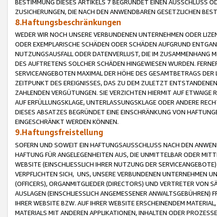
BESTIMMUNG DIESES ARTIKELS 7 BEGRÜNDET EINEN AUSSCHLUSS 
ZUSICHERUNGEN, DIE NACH DEN ANWENDBAREN GESETZLICHEN BE
8.Haftungsbeschränkungen
WEDER WIR NOCH UNSERE VERBUNDENEN UNTERNEHMEN ODER LIZEN
ODER EXEMPLARISCHE SCHÄDEN ODER SCHÄDEN AUFGRUND ENTGANG
NUTZUNGSAUSFALL ODER DATENVERLUST, DIE IM ZUSAMMENHANG MI
DES AUFTRETENS SOLCHER SCHÄDEN HINGEWIESEN WURDEN. FERN
SERVICEANGEBOTEN MAXIMAL DER HÖHE DES GESAMTBETRAGS DER 
ZEITPUNKT DES EREIGNISSES, DAS ZU DEM ZULETZT ENTSTANDENE
ZAHLENDEN VERGÜTUNGEN. SIE VERZICHTEN HIERMIT AUF ETWAIGE 
AUF ERFÜLLUNGSKLAGE, UNTERLASSUNGSKLAGE ODER ANDERE RECHT
DIESES ABSATZES BEGRÜNDET EINE EINSCHRÄNKUNG VON HAFTUNG
EINGESCHRÄNKT WERDEN KÖNNEN.
9.Haftungsfreistellung
SOFERN UND SOWEIT EIN HAFTUNGSAUSSCHLUSS NACH DEN ANWENDB
HAFTUNG FÜR ANGELEGENHEITEN AUS, DIE UNMITTELBAR ODER MITT
WEBSITE (EINSCHLIESSLICH IHRER NUTZUNG DER SERVICEANGEBOTE)
VERPFLICHTEN SICH, UNS, UNSERE VERBUNDENEN UNTERNEHMEN UN
(OFFICERS), ORGANMITGLIEDER (DIRECTORS) UND VERTRETER VON 
AUSLAGEN (EINSCHLIESSLICH ANGEMESSENER ANWALTSGEBÜHREN) FR
IHRER WEBSITE BZW. AUF IHRER WEBSITE ERSCHEINENDEM MATERIAL
MATERIALS MIT ANDEREN APPLIKATIONEN, INHALTEN ODER PROZESSE