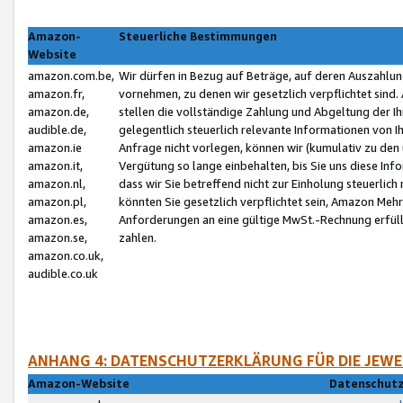
Amazon-
Steuerliche Bestimmungen
Website
amazon.com.be,
Wir dürfen in Bezug auf Beträge, auf deren Auszahlun
amazon.fr,
vornehmen, zu denen wir gesetzlich verpflichtet sind
amazon.de,
stellen die vollständige Zahlung und Abgeltung der 
audible.de,
gelegentlich steuerlich relevante Informationen von I
amazon.ie
Anfrage nicht vorlegen, können wir (kumulativ zu de
amazon.it,
Vergütung so lange einbehalten, bis Sie uns diese Inf
amazon.nl,
dass wir Sie betreffend nicht zur Einholung steuerlich 
amazon.pl,
könnten Sie gesetzlich verpflichtet sein, Amazon Meh
amazon.es,
Anforderungen an eine gültige MwSt.-Rechnung erfüllt
amazon.se,
zahlen.
amazon.co.uk,
audible.co.uk
ANHANG 4: DATENSCHUTZERKLÄRUNG FÜR DIE JEWE
Amazon-Website
Datenschutz