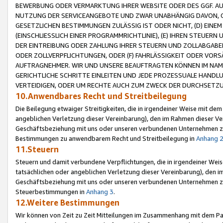
BEWERBUNG ODER VERMARKTUNG IHRER WEBSITE ODER DES GGF. AUF 
NUTZUNG DER SERVICEANGEBOTE UND ZWAR UNABHÄNGIG DAVON, O
GESETZLICHEN BESTIMMUNGEN ZULÄSSIG IST ODER NICHT, (D) EINE
(EINSCHLIESSLICH EINER PROGRAMMRICHTLINIE), (E) IHREN STEUER
DER EINTREIBUNG ODER ZAHLUNG IHRER STEUERN UND ZOLLABGAB
ODER ZOLLVERPFLICHTUNGEN, ODER (F) FAHRLÄSSIGKEIT ODER VORS
AUFTRAGNEHMER. WIR UND UNSERE BEAUFTRAGTEN KÖNNEN IM NAME
GERICHTLICHE SCHRITTE EINLEITEN UND JEDE PROZESSUALE HAND
VERTEIDIGEN, ODER UM RECHTE AUCH ZUM ZWECK DER DURCHSETZU
10.Anwendbares Recht und Streitbeilegung
Die Beilegung etwaiger Streitigkeiten, die in irgendeiner Weise mit de
angeblichen Verletzung dieser Vereinbarung), den im Rahmen dieser Ve
Geschäftsbeziehung mit uns oder unseren verbundenen Unternehmen zu
Bestimmungen zu anwendbarem Recht und Streitbeilegung in
Anhang 
11.Steuern
Steuern und damit verbundene Verpflichtungen, die in irgendeiner Wei
tatsächlichen oder angeblichen Verletzung dieser Vereinbarung), den 
Geschäftsbeziehung mit uns oder unseren verbundenen Unternehmen z
Steuerbestimmungen in
Anhang 3
.
12.Weitere Bestimmungen
Wir können von Zeit zu Zeit Mitteilungen im Zusammenhang mit dem Par