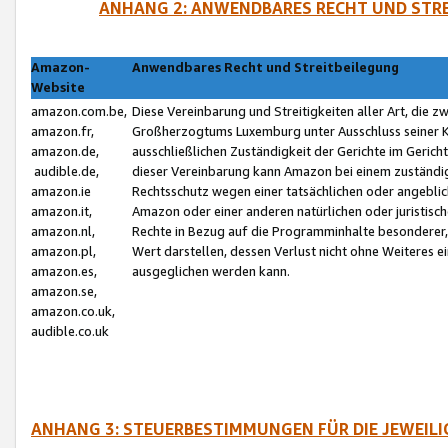
ANHANG 2: ANWENDBARES RECHT UND STRE
Amazon-
Anwendbares Recht und Streitbeilegung
Website
amazon.com.be,
Diese Vereinbarung und Streitigkeiten aller Art, die 
amazon.fr,
Großherzogtums Luxemburg unter Ausschluss seiner Kol
amazon.de,
ausschließlichen Zuständigkeit der Gerichte im Geri
audible.de,
dieser Vereinbarung kann Amazon bei einem zuständig
amazon.ie
Rechtsschutz wegen einer tatsächlichen oder angebli
amazon.it,
Amazon oder einer anderen natürlichen oder juristisc
amazon.nl,
Rechte in Bezug auf die Programminhalte besonderer,
amazon.pl,
Wert darstellen, dessen Verlust nicht ohne Weiteres e
amazon.es,
ausgeglichen werden kann.
amazon.se,
amazon.co.uk,
audible.co.uk
ANHANG 3: STEUERBESTIMMUNGEN FÜR DIE JEWEIL