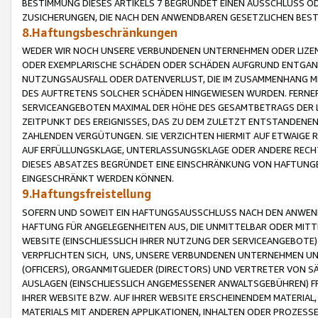
BESTIMMUNG DIESES ARTIKELS 7 BEGRÜNDET EINEN AUSSCHLUSS 
ZUSICHERUNGEN, DIE NACH DEN ANWENDBAREN GESETZLICHEN BE
8.Haftungsbeschränkungen
WEDER WIR NOCH UNSERE VERBUNDENEN UNTERNEHMEN ODER LIZEN
ODER EXEMPLARISCHE SCHÄDEN ODER SCHÄDEN AUFGRUND ENTGANG
NUTZUNGSAUSFALL ODER DATENVERLUST, DIE IM ZUSAMMENHANG MI
DES AUFTRETENS SOLCHER SCHÄDEN HINGEWIESEN WURDEN. FERN
SERVICEANGEBOTEN MAXIMAL DER HÖHE DES GESAMTBETRAGS DER 
ZEITPUNKT DES EREIGNISSES, DAS ZU DEM ZULETZT ENTSTANDENE
ZAHLENDEN VERGÜTUNGEN. SIE VERZICHTEN HIERMIT AUF ETWAIGE 
AUF ERFÜLLUNGSKLAGE, UNTERLASSUNGSKLAGE ODER ANDERE RECHT
DIESES ABSATZES BEGRÜNDET EINE EINSCHRÄNKUNG VON HAFTUNG
EINGESCHRÄNKT WERDEN KÖNNEN.
9.Haftungsfreistellung
SOFERN UND SOWEIT EIN HAFTUNGSAUSSCHLUSS NACH DEN ANWENDB
HAFTUNG FÜR ANGELEGENHEITEN AUS, DIE UNMITTELBAR ODER MITT
WEBSITE (EINSCHLIESSLICH IHRER NUTZUNG DER SERVICEANGEBOTE)
VERPFLICHTEN SICH, UNS, UNSERE VERBUNDENEN UNTERNEHMEN UN
(OFFICERS), ORGANMITGLIEDER (DIRECTORS) UND VERTRETER VON 
AUSLAGEN (EINSCHLIESSLICH ANGEMESSENER ANWALTSGEBÜHREN) FR
IHRER WEBSITE BZW. AUF IHRER WEBSITE ERSCHEINENDEM MATERIAL
MATERIALS MIT ANDEREN APPLIKATIONEN, INHALTEN ODER PROZESSE