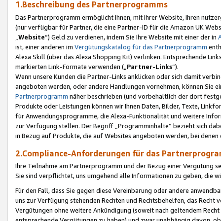
1.Beschreibung des Partnerprogramms
Das Partnerprogramm ermöglicht Ihnen, mit Ihrer Website, Ihren nutzer
(nur verfügbar für Partner, die eine Partner-ID für die Amazon UK We
„
Website
“) Geld zu verdienen, indem Sie Ihre Website mit einer der in
ist, einer anderen im
Vergütungskatalog für das Partnerprogramm
enth
Alexa Skill (über das Alexa Shopping Kit) verlinken. Entsprechende Lin
markierten Link-Formate verwenden („
Partner-Links
“).
Wenn unsere Kunden die Partner-Links anklicken oder sich damit verbi
angeboten werden, oder andere Handlungen vornehmen, können Sie eine
Partnerprogramm
näher beschrieben (und vorbehaltlich der dort festg
Produkte oder Leistungen können wir Ihnen Daten, Bilder, Texte, Linkfo
für Anwendungsprogramme, die Alexa-Funktionalität und weitere Inf
zur Verfügung stellen. Der Begriff „Programminhalte“ bezieht sich dabe
in Bezug auf Produkte, die auf Websites angeboten werden, bei denen 
2.Compliance-Anforderungen für das Partnerprog
Ihre Teilnahme am Partnerprogramm und der Bezug einer Vergütung setz
Sie sind verpflichtet, uns umgehend alle Informationen zu geben, die w
Für den Fall, dass Sie gegen diese Vereinbarung oder andere anwendba
uns zur Verfügung stehenden Rechten und Rechtsbehelfen, das Recht vo
Vergütungen ohne weitere Ankündigung (soweit nach geltendem Recht z
entsprechende Vergütungen zu haben) und zwar unabhängig davon, ob 