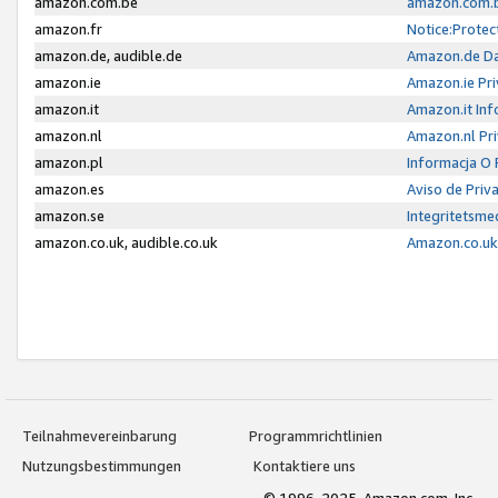
amazon.com.be
amazon.com.b
amazon.fr
Notice:Protec
amazon.de, audible.de
Amazon.de Da
amazon.ie
Amazon.ie Pri
amazon.it
Amazon.it Inf
amazon.nl
Amazon.nl Pri
amazon.pl
Informacja O
amazon.es
Aviso de Priv
amazon.se
Integritetsm
amazon.co.uk, audible.co.uk
Amazon.co.uk 
Teilnahmevereinbarung
Programmrichtlinien
Nutzungsbestimmungen
Kontaktiere uns