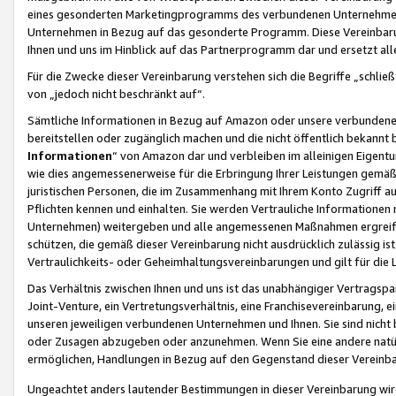
eines gesonderten Marketingprogramms des verbundenen Unternehmens
Unternehmen in Bezug auf das gesonderte Programm. Diese Vereinbarung
Ihnen und uns im Hinblick auf das Partnerprogramm dar und ersetzt al
Für die Zwecke dieser Vereinbarung verstehen sich die Begriffe „schließ
von „jedoch nicht beschränkt auf“.
Sämtliche Informationen in Bezug auf Amazon oder unsere verbunde
bereitstellen oder zugänglich machen und die nicht öffentlich bekannt bz
Informationen
“ von Amazon dar und verbleiben im alleinigen Eigent
wie dies angemessenerweise für die Erbringung Ihrer Leistungen gemäß d
juristischen Personen, die im Zusammenhang mit Ihrem Konto Zugriff au
Pflichten kennen und einhalten. Sie werden Vertrauliche Informationen 
Unternehmen) weitergeben und alle angemessenen Maßnahmen ergreifen
schützen, die gemäß dieser Vereinbarung nicht ausdrücklich zulässig is
Vertraulichkeits- oder Geheimhaltungsvereinbarungen und gilt für die
Das Verhältnis zwischen Ihnen und uns ist das unabhängiger Vertragspa
Joint-Venture, ein Vertretungsverhältnis, eine Franchisevereinbarung, 
unseren jeweiligen verbundenen Unternehmen und Ihnen. Sie sind ni
oder Zusagen abzugeben oder anzunehmen. Wenn Sie eine andere natürli
ermöglichen, Handlungen in Bezug auf den Gegenstand dieser Vereinbar
Ungeachtet anders lautender Bestimmungen in dieser Vereinbarung wird