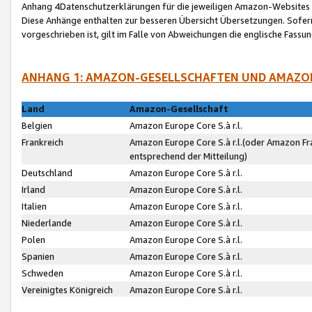
Anhang 4Datenschutzerklärungen für die jeweiligen Amazon-Websites
Diese Anhänge enthalten zur besseren Übersicht Übersetzungen. Sofe
vorgeschrieben ist, gilt im Falle von Abweichungen die englische Fass
ANHANG 1: AMAZON-GESELLSCHAFTEN UND AMAZO
Land
Amazon-Gesellschaft
Belgien
Amazon Europe Core S.à r.l.
Frankreich
Amazon Europe Core S.à r.l.(oder Amazon Fr
entsprechend der Mitteilung)
Deutschland
Amazon Europe Core S.à r.l.
Irland
Amazon Europe Core S.à r.l.
Italien
Amazon Europe Core S.à r.l.
Niederlande
Amazon Europe Core S.à r.l.
Polen
Amazon Europe Core S.à r.l.
Spanien
Amazon Europe Core S.à r.l.
Schweden
Amazon Europe Core S.à r.l.
Vereinigtes Königreich
Amazon Europe Core S.à r.l.