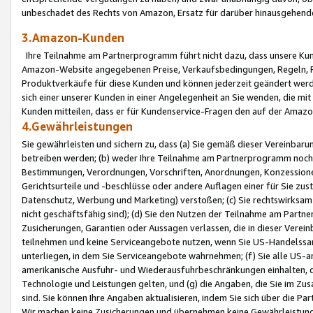
unbeschadet des Rechts von Amazon, Ersatz für darüber hinausgehen
3.Amazon-Kunden
Ihre Teilnahme am Partnerprogramm führt nicht dazu, dass unsere Kun
Amazon-Website angegebenen Preise, Verkaufsbedingungen, Regeln, Ri
Produktverkäufe für diese Kunden und können jederzeit geändert werde
sich einer unserer Kunden in einer Angelegenheit an Sie wenden, die 
Kunden mitteilen, dass er für Kundenservice-Fragen den auf der Ama
4.Gewährleistungen
Sie gewährleisten und sichern zu, dass (a) Sie gemäß dieser Vereinba
betreiben werden; (b) weder Ihre Teilnahme am Partnerprogramm noch d
Bestimmungen, Verordnungen, Vorschriften, Anordnungen, Konzessionen,
Gerichtsurteile und -beschlüsse oder andere Auflagen einer für Sie zu
Datenschutz, Werbung und Marketing) verstoßen; (c) Sie rechtswirksam 
nicht geschäftsfähig sind); (d) Sie den Nutzen der Teilnahme am Partne
Zusicherungen, Garantien oder Aussagen verlassen, die in dieser Verein
teilnehmen und keine Serviceangebote nutzen, wenn Sie US-Handelssa
unterliegen, in dem Sie Serviceangebote wahrnehmen; (f) Sie alle US
amerikanische Ausfuhr- und Wiederausfuhrbeschränkungen einhalten, 
Technologie und Leistungen gelten, und (g) die Angaben, die Sie im 
sind. Sie können Ihre Angaben aktualisieren, indem Sie sich über die 
Wir machen keine Zusicherungen und übernehmen keine Gewährleistun