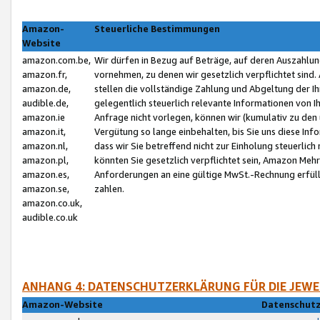
Amazon-
Steuerliche Bestimmungen
Website
amazon.com.be,
Wir dürfen in Bezug auf Beträge, auf deren Auszahlun
amazon.fr,
vornehmen, zu denen wir gesetzlich verpflichtet sind
amazon.de,
stellen die vollständige Zahlung und Abgeltung der 
audible.de,
gelegentlich steuerlich relevante Informationen von I
amazon.ie
Anfrage nicht vorlegen, können wir (kumulativ zu de
amazon.it,
Vergütung so lange einbehalten, bis Sie uns diese Inf
amazon.nl,
dass wir Sie betreffend nicht zur Einholung steuerlich 
amazon.pl,
könnten Sie gesetzlich verpflichtet sein, Amazon Meh
amazon.es,
Anforderungen an eine gültige MwSt.-Rechnung erfüllt
amazon.se,
zahlen.
amazon.co.uk,
audible.co.uk
ANHANG 4: DATENSCHUTZERKLÄRUNG FÜR DIE JEWE
Amazon-Website
Datenschutz