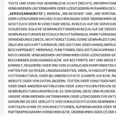
TEXTE UND SONSTIGE GEWERBLICHE SCHUTZRECHTE, INFORMATIONE
VERBUNDENEN UNTERNEHMEN ODER LIZENZGEBERN IM RAHMEN DES
„
SERVICEANGEBOTE
“), WERDEN „WIE BESEHEN“ UND „WIE VERFÜ
ODER LIZENZGEBER MACHEN ZUSICHERUNGEN ODER ÜBERNEHMEN GEW
GESETZLICH ODER IN SONSTIGER WEISE, IN BEZUG AUF DIE SERVI
SCHLIESSEN JEGLICHE GEWÄHRLEISTUNGEN IN BEZUG AUF DIE SERVI
GEWÄHRLEISTUNGEN BEZÜGLICH RECHTSMÄNGELN, MARKTGÄNGIGKEIT
VERWENDUNGSZWECK, NICHTVERLETZUNG SOWIE GEWÄHRLEISTUNGEN 
ÜBLICHEN GESCHÄFTSVERKEHR, DER LEISTUNG ODER HANDELSBRÄUCH
BESCHAFFENHEIT, MERKMALE, FUNKTIONEN, DEN LEISTUNGSUMFANG 
NOCH UNSERE VERBUNDENEN UNTERNEHMEN ODER LIZENZGEBER GEWÄ
BESCHRIEBEN DURCHGÄNGIG BZW. AUF BESTIMMTE ART UND WEISE
KORREKT, FEHLERFREI ODER FREI VON SCHÄDLICHEN KOMPONENTEN
HAFTEN FÜR: (A) FEHLER, UNGENAUIGKEITEN, VIREN, SCHADSOFTW
SYSTEMABSTÜRZE; ODER (B) UNBERECHTIGTE ZUGRIFFE AUF BZW. 
WEBSITE ODER VON DATEN, BILDERN, TEXTEN ODER SONSTIGEN INF
ODER EINER ANDEREN NATÜRLICHEN ODER JURISTISCHEN PERSON OD
GEWÄHRLEISTUNGSANSPRÜCHE, ES SEIN DENN, DIESE SIND IN DIES
UNSERE VERBUNDENEN UNTERNEHMEN ODER LIZENZGEBER FÜR EN
AUFGRUND (X) DES VERLUSTS VON VORAUSSICHTLICHEN GEWINNEN
VORTEILEN SOWIE (Y) VON INVESTITIONEN, AUFWENDUNGEN ODER VE
PARTNERPROGRAMM VORNEHMEN BZW. ÜBERNEHMEN ODER (Z) DER 