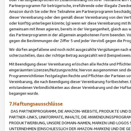
Partnerprogramm für betrügerische, irreführende oder illegale Zwecke
Amazon durch Sie oder Ihre Teilnahme am Partnerprogramm beschädig
dieser Vereinbarung oder den gemäß dieser Vereinbarung von den Vertr
oder künftig unterliegen könnte; (g) wenn wir diese Vereinbarung mit I
gemeinsam mit Ihnen agieren, bereits in der Vergangenheit, gleich aus
das Partnerprogramm in der allgemein angebotenen Form beenden. Vors
gegen die Bestimmungen der Ziffer 5 und jeder Verstoß gegen die Prog
Wir dürfen angefallene und noch nicht ausgezahlte Vergütungen nach 
sicherzustellen, dass der richtige Betrag ausgezahlt wird (beispielsw
Mit Beendigung dieser Vereinbarung erlöschen alle Rechte und Pflichte
eingeräumten Lizenzen/Nutzungsrechte; hiervon ausgenommen sind die in 
Programmrichtlinien festgelegten Rechte und Pflichten der Parteien sow
Vereinbarung, die nach Beendigung dieser Vereinbarung fortbestehen. D
entstandenen Verbindlichkeiten aus dieser Vereinbarung und der Haft
begangen wurde.
7.Haftungsausschlüsse
DAS PARTNERPROGRAMM, DIE AMAZON-WEBSITE, PRODUKTE UND DI
PARTNER-LINKS, LINKFORMATE, INHALTE, DIE ANWENDUNGSPROGR
PRODUKTWERBUNG, UNSERE DOMAIN-NAMEN, MARKEN UND LOGOS S
UNTERNEHMEN (EINSCHLIESSLICH DER AMAZON-MARKEN) UND DIE GE