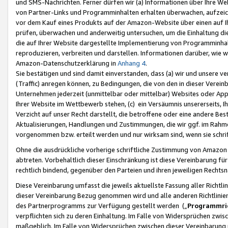
und SMS-Nachrichten. Ferner dürfen wir (a) Informationen über Ihre We
von Partner-Links und Programminhalten erhalten überwachen, aufzei
vor dem Kauf eines Produkts auf der Amazon-Website über einen auf Ih
prüfen, überwachen und anderweitig untersuchen, um die Einhaltung dies
die auf Ihrer Website dargestellte Implementierung von Programminhalt
reproduzieren, verbreiten und darstellen. Informationen darüber, wie w
Amazon-Datenschutzerklärung in
Anhang 4
.
Sie bestätigen und sind damit einverstanden, dass (a) wir und unsere 
(Traffic) anregen können, zu Bedingungen, die von den in dieser Vere
Unternehmen jederzeit (unmittelbar oder mittelbar) Websites oder Appl
Ihrer Website im Wettbewerb stehen, (c) ein Versäumnis unsererseits, I
Verzicht auf unser Recht darstellt, die betroffene oder eine andere B
Aktualisierungen, Handlungen und Zustimmungen, die wir ggf. im Rahme
vorgenommen bzw. erteilt werden und nur wirksam sind, wenn sie schri
Ohne die ausdrückliche vorherige schriftliche Zustimmung von Amazon
abtreten. Vorbehaltlich dieser Einschränkung ist diese Vereinbarung f
rechtlich bindend, gegenüber den Parteien und ihren jeweiligen Rech
Diese Vereinbarung umfasst die jeweils aktuellste Fassung aller Richtli
dieser Vereinbarung Bezug genommen wird und alle anderen Richtlinie
des Partnerprogramms zur Verfügung gestellt werden („
Programmric
verpflichten sich zu deren Einhaltung. Im Falle von Widersprüchen zwi
maßgeblich. Im Falle von Widersprüchen zwischen dieser Vereinbarun