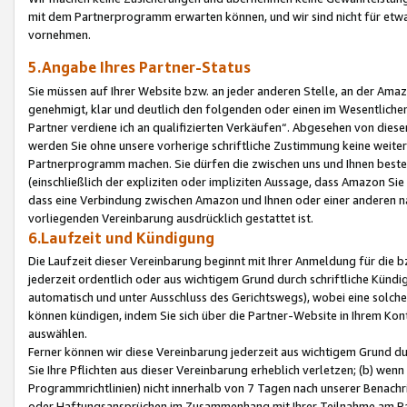
mit dem Partnerprogramm erwarten können, und wir sind nicht für etwa
vornehmen.
5.Angabe Ihres Partner-Status
Sie müssen auf Ihrer Website bzw. an jeder anderen Stelle, an der Am
genehmigt, klar und deutlich den folgenden oder einen im Wesentlichen
Partner verdiene ich an qualifizierten Verkäufen“. Abgesehen von die
werden Sie ohne unsere vorherige schriftliche Zustimmung keine weite
Partnerprogramm machen. Sie dürfen die zwischen uns und Ihnen best
(einschließlich der expliziten oder impliziten Aussage, dass Amazon Si
dass eine Verbindung zwischen Amazon und Ihnen oder einer anderen natü
vorliegenden Vereinbarung ausdrücklich gestattet ist.
6.Laufzeit und Kündigung
Die Laufzeit dieser Vereinbarung beginnt mit Ihrer Anmeldung für die 
jederzeit ordentlich oder aus wichtigem Grund durch schriftliche Kündi
automatisch und unter Ausschluss des Gerichtswegs), wobei eine solch
können kündigen, indem Sie sich über die Partner-Website in Ihrem Ko
auswählen.
Ferner können wir diese Vereinbarung jederzeit aus wichtigem Grund dur
Sie Ihre Pflichten aus dieser Vereinbarung erheblich verletzen; (b) wen
Programmrichtlinien) nicht innerhalb von 7 Tagen nach unserer Benachr
oder Haftungsansprüchen im Zusammenhang mit Ihrer Teilnahme am Pa