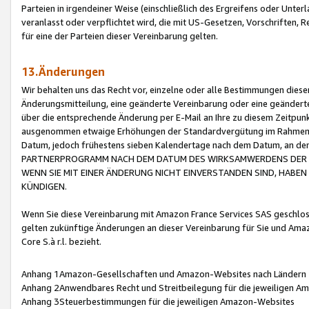
Parteien in irgendeiner Weise (einschließlich des Ergreifens oder Unt
veranlasst oder verpflichtet wird, die mit US-Gesetzen, Vorschriften,
für eine der Parteien dieser Vereinbarung gelten.
13.Änderungen
Wir behalten uns das Recht vor, einzelne oder alle Bestimmungen diese
Änderungsmitteilung, eine geänderte Vereinbarung oder eine geänderte 
über die entsprechende Änderung per E-Mail an Ihre zu diesem Zeitpun
ausgenommen etwaige Erhöhungen der Standardvergütung im Rahmen
Datum, jedoch frühestens sieben Kalendertage nach dem Datum, an de
PARTNERPROGRAMM NACH DEM DATUM DES WIRKSAMWERDENS DER Ä
WENN SIE MIT EINER ÄNDERUNG NICHT EINVERSTANDEN SIND, HABEN S
KÜNDIGEN.
Wenn Sie diese Vereinbarung mit Amazon France Services SAS geschlo
gelten zukünftige Änderungen an dieser Vereinbarung für Sie und Ama
Core S.à r.l. bezieht.
Anhang 1Amazon-Gesellschaften und Amazon-Websites nach Ländern
Anhang 2Anwendbares Recht und Streitbeilegung für die jeweiligen 
Anhang 3Steuerbestimmungen für die jeweiligen Amazon-Websites