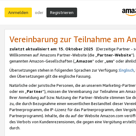
Anmelden
Registrieren
oder
Vereinbarung zur Teilnahme am 
zuletzt aktualisiert am
:
15. Oktober 2025
(Derzeitige Partner - 
Willkommen auf Amazons Partner-Website (die „
Partner-Website
“)
genannten Amazon-Gesellschaften („
Amazon
“ oder „
uns
“ oder ähnli
Übersetzungen stehen in folgenden Sprachen zur Verfügung :
Englisch
,
den Übersetzungen gilt die englische Fassung.
Natürliche oder juristische Personen, die an unserem Marketing-Partn
oder ein „
Partner
“), müssen die Vereinbarung zur Teilnahme am Ama
Ihrer Anmeldung auf bzw. Nutzung der Partner-Website stimmen Sie die
zu, die durch Bezugnahme einen wesentlichen Bestandteil dieser Verei
Partnerprogramm, die IP-Lizenz für das Partnerprogramm, den Vergütu
Partnerprogramm). Inhalte, die du auf der Website Amazon.com veröffe
des Verbots von Kundenrezensionen, die gegen eine Vergütung erstellt, 
durch.