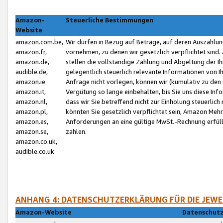
Amazon-
Steuerliche Bestimmungen
Website
amazon.com.be,
Wir dürfen in Bezug auf Beträge, auf deren Auszahlun
amazon.fr,
vornehmen, zu denen wir gesetzlich verpflichtet sind
amazon.de,
stellen die vollständige Zahlung und Abgeltung der 
audible.de,
gelegentlich steuerlich relevante Informationen von I
amazon.ie
Anfrage nicht vorlegen, können wir (kumulativ zu de
amazon.it,
Vergütung so lange einbehalten, bis Sie uns diese Inf
amazon.nl,
dass wir Sie betreffend nicht zur Einholung steuerlich 
amazon.pl,
könnten Sie gesetzlich verpflichtet sein, Amazon Meh
amazon.es,
Anforderungen an eine gültige MwSt.-Rechnung erfüllt
amazon.se,
zahlen.
amazon.co.uk,
audible.co.uk
ANHANG 4: DATENSCHUTZERKLÄRUNG FÜR DIE JEWE
Amazon-Website
Datenschutz