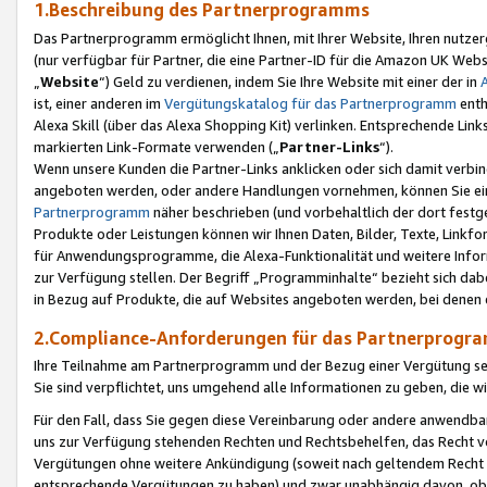
1.Beschreibung des Partnerprogramms
Das Partnerprogramm ermöglicht Ihnen, mit Ihrer Website, Ihren nutzer
(nur verfügbar für Partner, die eine Partner-ID für die Amazon UK We
„
Website
“) Geld zu verdienen, indem Sie Ihre Website mit einer der in
ist, einer anderen im
Vergütungskatalog für das Partnerprogramm
enth
Alexa Skill (über das Alexa Shopping Kit) verlinken. Entsprechende Lin
markierten Link-Formate verwenden („
Partner-Links
“).
Wenn unsere Kunden die Partner-Links anklicken oder sich damit verbi
angeboten werden, oder andere Handlungen vornehmen, können Sie eine
Partnerprogramm
näher beschrieben (und vorbehaltlich der dort festg
Produkte oder Leistungen können wir Ihnen Daten, Bilder, Texte, Linkfo
für Anwendungsprogramme, die Alexa-Funktionalität und weitere Inf
zur Verfügung stellen. Der Begriff „Programminhalte“ bezieht sich dabe
in Bezug auf Produkte, die auf Websites angeboten werden, bei denen 
2.Compliance-Anforderungen für das Partnerprog
Ihre Teilnahme am Partnerprogramm und der Bezug einer Vergütung setz
Sie sind verpflichtet, uns umgehend alle Informationen zu geben, die w
Für den Fall, dass Sie gegen diese Vereinbarung oder andere anwendba
uns zur Verfügung stehenden Rechten und Rechtsbehelfen, das Recht vo
Vergütungen ohne weitere Ankündigung (soweit nach geltendem Recht z
entsprechende Vergütungen zu haben) und zwar unabhängig davon, ob 