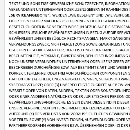
TEXTE UND SONSTIGE GEWERBLICHE SCHUTZRECHTE, INFORMATIONE
VERBUNDENEN UNTERNEHMEN ODER LIZENZGEBERN IM RAHMEN DES
„
SERVICEANGEBOTE
“), WERDEN „WIE BESEHEN“ UND „WIE VERFÜ
ODER LIZENZGEBER MACHEN ZUSICHERUNGEN ODER ÜBERNEHMEN GEW
GESETZLICH ODER IN SONSTIGER WEISE, IN BEZUG AUF DIE SERVI
SCHLIESSEN JEGLICHE GEWÄHRLEISTUNGEN IN BEZUG AUF DIE SERVI
GEWÄHRLEISTUNGEN BEZÜGLICH RECHTSMÄNGELN, MARKTGÄNGIGKEIT
VERWENDUNGSZWECK, NICHTVERLETZUNG SOWIE GEWÄHRLEISTUNGEN 
ÜBLICHEN GESCHÄFTSVERKEHR, DER LEISTUNG ODER HANDELSBRÄUCH
BESCHAFFENHEIT, MERKMALE, FUNKTIONEN, DEN LEISTUNGSUMFANG 
NOCH UNSERE VERBUNDENEN UNTERNEHMEN ODER LIZENZGEBER GEWÄ
BESCHRIEBEN DURCHGÄNGIG BZW. AUF BESTIMMTE ART UND WEISE
KORREKT, FEHLERFREI ODER FREI VON SCHÄDLICHEN KOMPONENTEN
HAFTEN FÜR: (A) FEHLER, UNGENAUIGKEITEN, VIREN, SCHADSOFTW
SYSTEMABSTÜRZE; ODER (B) UNBERECHTIGTE ZUGRIFFE AUF BZW. 
WEBSITE ODER VON DATEN, BILDERN, TEXTEN ODER SONSTIGEN INF
ODER EINER ANDEREN NATÜRLICHEN ODER JURISTISCHEN PERSON OD
GEWÄHRLEISTUNGSANSPRÜCHE, ES SEIN DENN, DIESE SIND IN DIES
UNSERE VERBUNDENEN UNTERNEHMEN ODER LIZENZGEBER FÜR EN
AUFGRUND (X) DES VERLUSTS VON VORAUSSICHTLICHEN GEWINNEN
VORTEILEN SOWIE (Y) VON INVESTITIONEN, AUFWENDUNGEN ODER VE
PARTNERPROGRAMM VORNEHMEN BZW. ÜBERNEHMEN ODER (Z) DER 