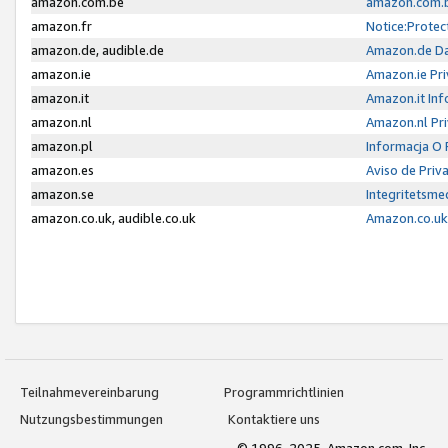
amazon.com.be
amazon.com.b
amazon.fr
Notice:Protec
amazon.de, audible.de
Amazon.de Da
amazon.ie
Amazon.ie Pri
amazon.it
Amazon.it Inf
amazon.nl
Amazon.nl Pri
amazon.pl
Informacja O
amazon.es
Aviso de Priv
amazon.se
Integritetsm
amazon.co.uk, audible.co.uk
Amazon.co.uk 
Teilnahmevereinbarung
Programmrichtlinien
Nutzungsbestimmungen
Kontaktiere uns