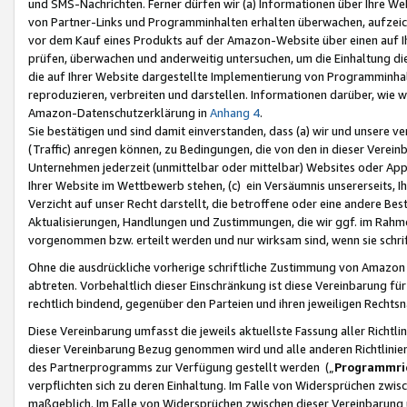
und SMS-Nachrichten. Ferner dürfen wir (a) Informationen über Ihre We
von Partner-Links und Programminhalten erhalten überwachen, aufzei
vor dem Kauf eines Produkts auf der Amazon-Website über einen auf Ih
prüfen, überwachen und anderweitig untersuchen, um die Einhaltung dies
die auf Ihrer Website dargestellte Implementierung von Programminhalt
reproduzieren, verbreiten und darstellen. Informationen darüber, wie w
Amazon-Datenschutzerklärung in
Anhang 4
.
Sie bestätigen und sind damit einverstanden, dass (a) wir und unsere 
(Traffic) anregen können, zu Bedingungen, die von den in dieser Vere
Unternehmen jederzeit (unmittelbar oder mittelbar) Websites oder Appl
Ihrer Website im Wettbewerb stehen, (c) ein Versäumnis unsererseits, I
Verzicht auf unser Recht darstellt, die betroffene oder eine andere B
Aktualisierungen, Handlungen und Zustimmungen, die wir ggf. im Rahme
vorgenommen bzw. erteilt werden und nur wirksam sind, wenn sie schri
Ohne die ausdrückliche vorherige schriftliche Zustimmung von Amazon
abtreten. Vorbehaltlich dieser Einschränkung ist diese Vereinbarung f
rechtlich bindend, gegenüber den Parteien und ihren jeweiligen Rech
Diese Vereinbarung umfasst die jeweils aktuellste Fassung aller Richtli
dieser Vereinbarung Bezug genommen wird und alle anderen Richtlinie
des Partnerprogramms zur Verfügung gestellt werden („
Programmric
verpflichten sich zu deren Einhaltung. Im Falle von Widersprüchen zwi
maßgeblich. Im Falle von Widersprüchen zwischen dieser Vereinbarun