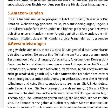
unbeschadet des Rechts von Amazon, Ersatz für darüber hinausgehen
3.Amazon-Kunden
Ihre Teilnahme am Partnerprogramm führt nicht dazu, dass unsere Kun
Amazon-Website angegebenen Preise, Verkaufsbedingungen, Regeln, Ri
Produktverkäufe für diese Kunden und können jederzeit geändert werde
sich einer unserer Kunden in einer Angelegenheit an Sie wenden, die 
Kunden mitteilen, dass er für Kundenservice-Fragen den auf der Ama
4.Gewährleistungen
Sie gewährleisten und sichern zu, dass (a) Sie gemäß dieser Vereinba
betreiben werden; (b) weder Ihre Teilnahme am Partnerprogramm noch d
Bestimmungen, Verordnungen, Vorschriften, Anordnungen, Konzessionen,
Gerichtsurteile und -beschlüsse oder andere Auflagen einer für Sie zu
Datenschutz, Werbung und Marketing) verstoßen; (c) Sie rechtswirksam 
nicht geschäftsfähig sind); (d) Sie den Nutzen der Teilnahme am Partne
Zusicherungen, Garantien oder Aussagen verlassen, die in dieser Verein
teilnehmen und keine Serviceangebote nutzen, wenn Sie US-Handelssa
unterliegen, in dem Sie Serviceangebote wahrnehmen; (f) Sie alle US
amerikanische Ausfuhr- und Wiederausfuhrbeschränkungen einhalten, 
Technologie und Leistungen gelten, und (g) die Angaben, die Sie im 
sind. Sie können Ihre Angaben aktualisieren, indem Sie sich über die 
Wir machen keine Zusicherungen und übernehmen keine Gewährleistun