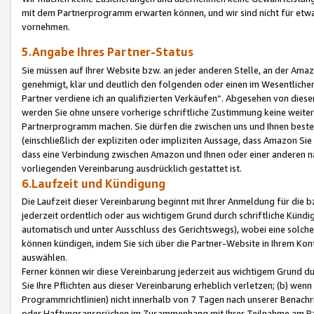
mit dem Partnerprogramm erwarten können, und wir sind nicht für etwa
vornehmen.
5.Angabe Ihres Partner-Status
Sie müssen auf Ihrer Website bzw. an jeder anderen Stelle, an der Am
genehmigt, klar und deutlich den folgenden oder einen im Wesentlichen
Partner verdiene ich an qualifizierten Verkäufen“. Abgesehen von die
werden Sie ohne unsere vorherige schriftliche Zustimmung keine weite
Partnerprogramm machen. Sie dürfen die zwischen uns und Ihnen best
(einschließlich der expliziten oder impliziten Aussage, dass Amazon Si
dass eine Verbindung zwischen Amazon und Ihnen oder einer anderen natü
vorliegenden Vereinbarung ausdrücklich gestattet ist.
6.Laufzeit und Kündigung
Die Laufzeit dieser Vereinbarung beginnt mit Ihrer Anmeldung für die 
jederzeit ordentlich oder aus wichtigem Grund durch schriftliche Kündi
automatisch und unter Ausschluss des Gerichtswegs), wobei eine solch
können kündigen, indem Sie sich über die Partner-Website in Ihrem Ko
auswählen.
Ferner können wir diese Vereinbarung jederzeit aus wichtigem Grund dur
Sie Ihre Pflichten aus dieser Vereinbarung erheblich verletzen; (b) wen
Programmrichtlinien) nicht innerhalb von 7 Tagen nach unserer Benachr
oder Haftungsansprüchen im Zusammenhang mit Ihrer Teilnahme am Pa