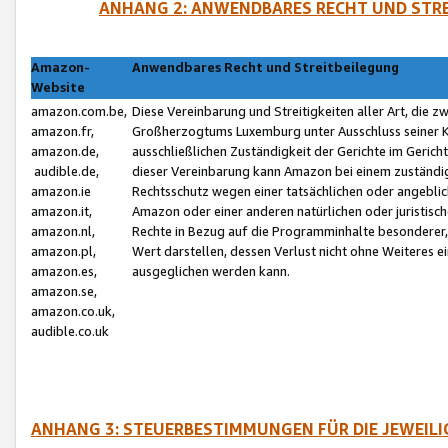
ANHANG 2: ANWENDBARES RECHT UND STRE
Amazon-
Anwendbares Recht und Streitbeilegung
Website
amazon.com.be,
Diese Vereinbarung und Streitigkeiten aller Art, die 
amazon.fr,
Großherzogtums Luxemburg unter Ausschluss seiner Kol
amazon.de,
ausschließlichen Zuständigkeit der Gerichte im Geri
audible.de,
dieser Vereinbarung kann Amazon bei einem zuständig
amazon.ie
Rechtsschutz wegen einer tatsächlichen oder angebli
amazon.it,
Amazon oder einer anderen natürlichen oder juristisc
amazon.nl,
Rechte in Bezug auf die Programminhalte besonderer,
amazon.pl,
Wert darstellen, dessen Verlust nicht ohne Weiteres e
amazon.es,
ausgeglichen werden kann.
amazon.se,
amazon.co.uk,
audible.co.uk
ANHANG 3: STEUERBESTIMMUNGEN FÜR DIE JEWEIL