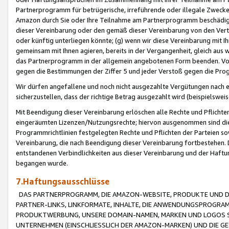
Partnerprogramm für betrügerische, irreführende oder illegale Zwecke
Amazon durch Sie oder Ihre Teilnahme am Partnerprogramm beschädig
dieser Vereinbarung oder den gemäß dieser Vereinbarung von den Vertr
oder künftig unterliegen könnte; (g) wenn wir diese Vereinbarung mit I
gemeinsam mit Ihnen agieren, bereits in der Vergangenheit, gleich aus
das Partnerprogramm in der allgemein angebotenen Form beenden. Vors
gegen die Bestimmungen der Ziffer 5 und jeder Verstoß gegen die Prog
Wir dürfen angefallene und noch nicht ausgezahlte Vergütungen nach 
sicherzustellen, dass der richtige Betrag ausgezahlt wird (beispielsw
Mit Beendigung dieser Vereinbarung erlöschen alle Rechte und Pflichte
eingeräumten Lizenzen/Nutzungsrechte; hiervon ausgenommen sind die in 
Programmrichtlinien festgelegten Rechte und Pflichten der Parteien sow
Vereinbarung, die nach Beendigung dieser Vereinbarung fortbestehen. D
entstandenen Verbindlichkeiten aus dieser Vereinbarung und der Haft
begangen wurde.
7.Haftungsausschlüsse
DAS PARTNERPROGRAMM, DIE AMAZON-WEBSITE, PRODUKTE UND DI
PARTNER-LINKS, LINKFORMATE, INHALTE, DIE ANWENDUNGSPROGR
PRODUKTWERBUNG, UNSERE DOMAIN-NAMEN, MARKEN UND LOGOS S
UNTERNEHMEN (EINSCHLIESSLICH DER AMAZON-MARKEN) UND DIE GE