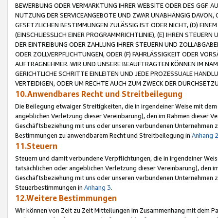
BEWERBUNG ODER VERMARKTUNG IHRER WEBSITE ODER DES GGF. AUF 
NUTZUNG DER SERVICEANGEBOTE UND ZWAR UNABHÄNGIG DAVON, O
GESETZLICHEN BESTIMMUNGEN ZULÄSSIG IST ODER NICHT, (D) EINE
(EINSCHLIESSLICH EINER PROGRAMMRICHTLINIE), (E) IHREN STEUER
DER EINTREIBUNG ODER ZAHLUNG IHRER STEUERN UND ZOLLABGAB
ODER ZOLLVERPFLICHTUNGEN, ODER (F) FAHRLÄSSIGKEIT ODER VORS
AUFTRAGNEHMER. WIR UND UNSERE BEAUFTRAGTEN KÖNNEN IM NAME
GERICHTLICHE SCHRITTE EINLEITEN UND JEDE PROZESSUALE HAND
VERTEIDIGEN, ODER UM RECHTE AUCH ZUM ZWECK DER DURCHSETZU
10.Anwendbares Recht und Streitbeilegung
Die Beilegung etwaiger Streitigkeiten, die in irgendeiner Weise mit de
angeblichen Verletzung dieser Vereinbarung), den im Rahmen dieser Ve
Geschäftsbeziehung mit uns oder unseren verbundenen Unternehmen zu
Bestimmungen zu anwendbarem Recht und Streitbeilegung in
Anhang 
11.Steuern
Steuern und damit verbundene Verpflichtungen, die in irgendeiner Wei
tatsächlichen oder angeblichen Verletzung dieser Vereinbarung), den 
Geschäftsbeziehung mit uns oder unseren verbundenen Unternehmen z
Steuerbestimmungen in
Anhang 3
.
12.Weitere Bestimmungen
Wir können von Zeit zu Zeit Mitteilungen im Zusammenhang mit dem Par