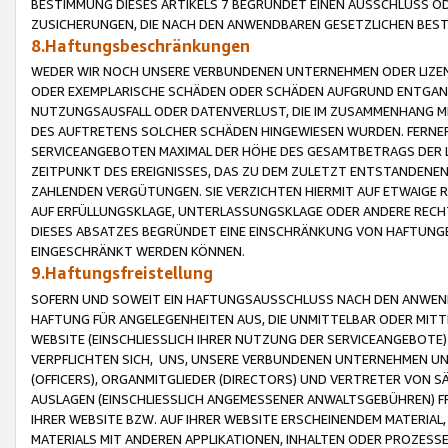
BESTIMMUNG DIESES ARTIKELS 7 BEGRÜNDET EINEN AUSSCHLUSS 
ZUSICHERUNGEN, DIE NACH DEN ANWENDBAREN GESETZLICHEN BE
8.Haftungsbeschränkungen
WEDER WIR NOCH UNSERE VERBUNDENEN UNTERNEHMEN ODER LIZEN
ODER EXEMPLARISCHE SCHÄDEN ODER SCHÄDEN AUFGRUND ENTGANG
NUTZUNGSAUSFALL ODER DATENVERLUST, DIE IM ZUSAMMENHANG MI
DES AUFTRETENS SOLCHER SCHÄDEN HINGEWIESEN WURDEN. FERN
SERVICEANGEBOTEN MAXIMAL DER HÖHE DES GESAMTBETRAGS DER 
ZEITPUNKT DES EREIGNISSES, DAS ZU DEM ZULETZT ENTSTANDENE
ZAHLENDEN VERGÜTUNGEN. SIE VERZICHTEN HIERMIT AUF ETWAIGE 
AUF ERFÜLLUNGSKLAGE, UNTERLASSUNGSKLAGE ODER ANDERE RECHT
DIESES ABSATZES BEGRÜNDET EINE EINSCHRÄNKUNG VON HAFTUNG
EINGESCHRÄNKT WERDEN KÖNNEN.
9.Haftungsfreistellung
SOFERN UND SOWEIT EIN HAFTUNGSAUSSCHLUSS NACH DEN ANWENDB
HAFTUNG FÜR ANGELEGENHEITEN AUS, DIE UNMITTELBAR ODER MITT
WEBSITE (EINSCHLIESSLICH IHRER NUTZUNG DER SERVICEANGEBOTE)
VERPFLICHTEN SICH, UNS, UNSERE VERBUNDENEN UNTERNEHMEN UN
(OFFICERS), ORGANMITGLIEDER (DIRECTORS) UND VERTRETER VON 
AUSLAGEN (EINSCHLIESSLICH ANGEMESSENER ANWALTSGEBÜHREN) FR
IHRER WEBSITE BZW. AUF IHRER WEBSITE ERSCHEINENDEM MATERIAL
MATERIALS MIT ANDEREN APPLIKATIONEN, INHALTEN ODER PROZESSE