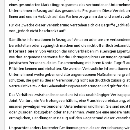
eines gesonderten Marketingprogramms des verbundenen Unternehmens
Unternehmen in Bezug auf das gesonderte Programm. Diese Vereinbarung
Ihnen und uns im Hinblick auf das Partnerprogramm dar und ersetzt al
Für die Zwecke dieser Vereinbarung verstehen sich die Begriffe „schließ
von „jedoch nicht beschränkt auf“.
Sämtliche Informationen in Bezug auf Amazon oder unsere verbunde
bereitstellen oder zugänglich machen und die nicht öffentlich bekannt bz
Informationen
“ von Amazon dar und verbleiben im alleinigen Eigent
wie dies angemessenerweise für die Erbringung Ihrer Leistungen gemäß d
juristischen Personen, die im Zusammenhang mit Ihrem Konto Zugriff au
Pflichten kennen und einhalten. Sie werden Vertrauliche Informationen 
Unternehmen) weitergeben und alle angemessenen Maßnahmen ergreifen
schützen, die gemäß dieser Vereinbarung nicht ausdrücklich zulässig is
Vertraulichkeits- oder Geheimhaltungsvereinbarungen und gilt für die
Das Verhältnis zwischen Ihnen und uns ist das unabhängiger Vertragspa
Joint-Venture, ein Vertretungsverhältnis, eine Franchisevereinbarung, 
unseren jeweiligen verbundenen Unternehmen und Ihnen. Sie sind ni
oder Zusagen abzugeben oder anzunehmen. Wenn Sie eine andere natürli
ermöglichen, Handlungen in Bezug auf den Gegenstand dieser Vereinbar
Ungeachtet anders lautender Bestimmungen in dieser Vereinbarung wird