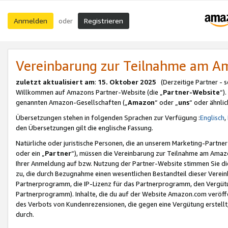
Anmelden
Registrieren
oder
Vereinbarung zur Teilnahme am 
zuletzt aktualisiert am
:
15. Oktober 2025
(Derzeitige Partner - 
Willkommen auf Amazons Partner-Website (die „
Partner-Website
“)
genannten Amazon-Gesellschaften („
Amazon
“ oder „
uns
“ oder ähnli
Übersetzungen stehen in folgenden Sprachen zur Verfügung :
Englisch
,
den Übersetzungen gilt die englische Fassung.
Natürliche oder juristische Personen, die an unserem Marketing-Partn
oder ein „
Partner
“), müssen die Vereinbarung zur Teilnahme am Ama
Ihrer Anmeldung auf bzw. Nutzung der Partner-Website stimmen Sie die
zu, die durch Bezugnahme einen wesentlichen Bestandteil dieser Verei
Partnerprogramm, die IP-Lizenz für das Partnerprogramm, den Vergütu
Partnerprogramm). Inhalte, die du auf der Website Amazon.com veröffe
des Verbots von Kundenrezensionen, die gegen eine Vergütung erstellt, 
durch.