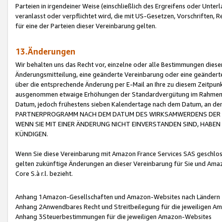
Parteien in irgendeiner Weise (einschließlich des Ergreifens oder Unt
veranlasst oder verpflichtet wird, die mit US-Gesetzen, Vorschriften,
für eine der Parteien dieser Vereinbarung gelten.
13.Änderungen
Wir behalten uns das Recht vor, einzelne oder alle Bestimmungen diese
Änderungsmitteilung, eine geänderte Vereinbarung oder eine geänderte 
über die entsprechende Änderung per E-Mail an Ihre zu diesem Zeitpun
ausgenommen etwaige Erhöhungen der Standardvergütung im Rahmen
Datum, jedoch frühestens sieben Kalendertage nach dem Datum, an de
PARTNERPROGRAMM NACH DEM DATUM DES WIRKSAMWERDENS DER Ä
WENN SIE MIT EINER ÄNDERUNG NICHT EINVERSTANDEN SIND, HABEN S
KÜNDIGEN.
Wenn Sie diese Vereinbarung mit Amazon France Services SAS geschlo
gelten zukünftige Änderungen an dieser Vereinbarung für Sie und Ama
Core S.à r.l. bezieht.
Anhang 1Amazon-Gesellschaften und Amazon-Websites nach Ländern
Anhang 2Anwendbares Recht und Streitbeilegung für die jeweiligen 
Anhang 3Steuerbestimmungen für die jeweiligen Amazon-Websites