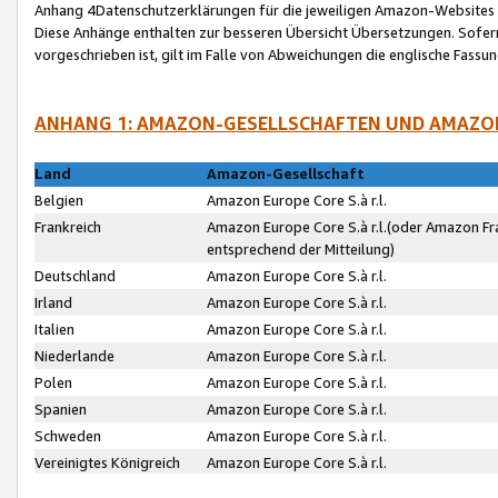
Anhang 4Datenschutzerklärungen für die jeweiligen Amazon-Websites
Diese Anhänge enthalten zur besseren Übersicht Übersetzungen. Sofe
vorgeschrieben ist, gilt im Falle von Abweichungen die englische Fass
ANHANG 1: AMAZON-GESELLSCHAFTEN UND AMAZO
Land
Amazon-Gesellschaft
Belgien
Amazon Europe Core S.à r.l.
Frankreich
Amazon Europe Core S.à r.l.(oder Amazon Fr
entsprechend der Mitteilung)
Deutschland
Amazon Europe Core S.à r.l.
Irland
Amazon Europe Core S.à r.l.
Italien
Amazon Europe Core S.à r.l.
Niederlande
Amazon Europe Core S.à r.l.
Polen
Amazon Europe Core S.à r.l.
Spanien
Amazon Europe Core S.à r.l.
Schweden
Amazon Europe Core S.à r.l.
Vereinigtes Königreich
Amazon Europe Core S.à r.l.