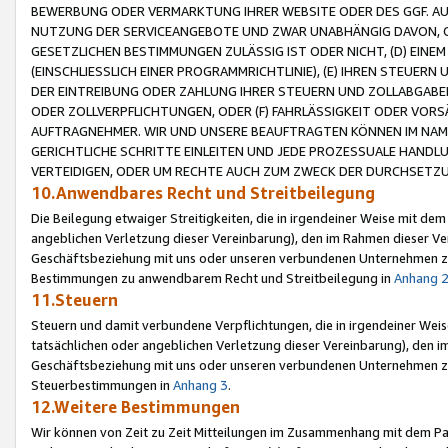
BEWERBUNG ODER VERMARKTUNG IHRER WEBSITE ODER DES GGF. AUF 
NUTZUNG DER SERVICEANGEBOTE UND ZWAR UNABHÄNGIG DAVON, O
GESETZLICHEN BESTIMMUNGEN ZULÄSSIG IST ODER NICHT, (D) EINE
(EINSCHLIESSLICH EINER PROGRAMMRICHTLINIE), (E) IHREN STEUER
DER EINTREIBUNG ODER ZAHLUNG IHRER STEUERN UND ZOLLABGAB
ODER ZOLLVERPFLICHTUNGEN, ODER (F) FAHRLÄSSIGKEIT ODER VORS
AUFTRAGNEHMER. WIR UND UNSERE BEAUFTRAGTEN KÖNNEN IM NAME
GERICHTLICHE SCHRITTE EINLEITEN UND JEDE PROZESSUALE HAND
VERTEIDIGEN, ODER UM RECHTE AUCH ZUM ZWECK DER DURCHSETZU
10.Anwendbares Recht und Streitbeilegung
Die Beilegung etwaiger Streitigkeiten, die in irgendeiner Weise mit de
angeblichen Verletzung dieser Vereinbarung), den im Rahmen dieser Ve
Geschäftsbeziehung mit uns oder unseren verbundenen Unternehmen zu
Bestimmungen zu anwendbarem Recht und Streitbeilegung in
Anhang 
11.Steuern
Steuern und damit verbundene Verpflichtungen, die in irgendeiner Wei
tatsächlichen oder angeblichen Verletzung dieser Vereinbarung), den 
Geschäftsbeziehung mit uns oder unseren verbundenen Unternehmen z
Steuerbestimmungen in
Anhang 3
.
12.Weitere Bestimmungen
Wir können von Zeit zu Zeit Mitteilungen im Zusammenhang mit dem Par