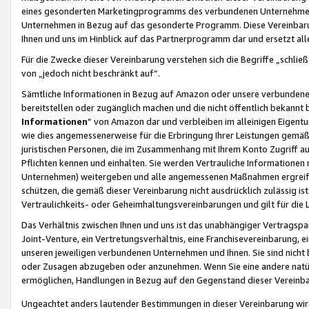
eines gesonderten Marketingprogramms des verbundenen Unternehmens
Unternehmen in Bezug auf das gesonderte Programm. Diese Vereinbarung
Ihnen und uns im Hinblick auf das Partnerprogramm dar und ersetzt al
Für die Zwecke dieser Vereinbarung verstehen sich die Begriffe „schließ
von „jedoch nicht beschränkt auf“.
Sämtliche Informationen in Bezug auf Amazon oder unsere verbunde
bereitstellen oder zugänglich machen und die nicht öffentlich bekannt bz
Informationen
“ von Amazon dar und verbleiben im alleinigen Eigent
wie dies angemessenerweise für die Erbringung Ihrer Leistungen gemäß d
juristischen Personen, die im Zusammenhang mit Ihrem Konto Zugriff au
Pflichten kennen und einhalten. Sie werden Vertrauliche Informationen 
Unternehmen) weitergeben und alle angemessenen Maßnahmen ergreifen
schützen, die gemäß dieser Vereinbarung nicht ausdrücklich zulässig is
Vertraulichkeits- oder Geheimhaltungsvereinbarungen und gilt für die
Das Verhältnis zwischen Ihnen und uns ist das unabhängiger Vertragspa
Joint-Venture, ein Vertretungsverhältnis, eine Franchisevereinbarung, 
unseren jeweiligen verbundenen Unternehmen und Ihnen. Sie sind ni
oder Zusagen abzugeben oder anzunehmen. Wenn Sie eine andere natürli
ermöglichen, Handlungen in Bezug auf den Gegenstand dieser Vereinbar
Ungeachtet anders lautender Bestimmungen in dieser Vereinbarung wird