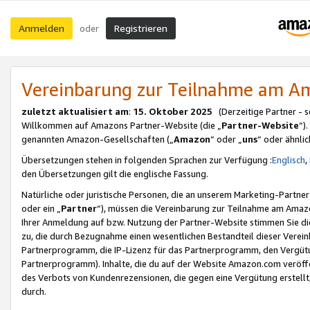
Anmelden
Registrieren
oder
Vereinbarung zur Teilnahme am 
zuletzt aktualisiert am
:
15. Oktober 2025
(Derzeitige Partner - 
Willkommen auf Amazons Partner-Website (die „
Partner-Website
“)
genannten Amazon-Gesellschaften („
Amazon
“ oder „
uns
“ oder ähnli
Übersetzungen stehen in folgenden Sprachen zur Verfügung :
Englisch
,
den Übersetzungen gilt die englische Fassung.
Natürliche oder juristische Personen, die an unserem Marketing-Partn
oder ein „
Partner
“), müssen die Vereinbarung zur Teilnahme am Ama
Ihrer Anmeldung auf bzw. Nutzung der Partner-Website stimmen Sie die
zu, die durch Bezugnahme einen wesentlichen Bestandteil dieser Verei
Partnerprogramm, die IP-Lizenz für das Partnerprogramm, den Vergütu
Partnerprogramm). Inhalte, die du auf der Website Amazon.com veröffe
des Verbots von Kundenrezensionen, die gegen eine Vergütung erstellt, 
durch.