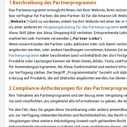
1.Beschreibung des Partnerprogramms
Das Partnerprogramm ermöglicht Ihnen, mit Ihrer Website, Ihren nutzer
(nur verfügbar für Partner, die eine Partner-ID für die Amazon UK We
„
Website
“) Geld zu verdienen, indem Sie Ihre Website mit einer der in
ist, einer anderen im
Vergütungskatalog für das Partnerprogramm
enth
Alexa Skill (über das Alexa Shopping Kit) verlinken. Entsprechende Lin
markierten Link-Formate verwenden („
Partner-Links
“).
Wenn unsere Kunden die Partner-Links anklicken oder sich damit verbi
angeboten werden, oder andere Handlungen vornehmen, können Sie eine
Partnerprogramm
näher beschrieben (und vorbehaltlich der dort festg
Produkte oder Leistungen können wir Ihnen Daten, Bilder, Texte, Linkfo
für Anwendungsprogramme, die Alexa-Funktionalität und weitere Inf
zur Verfügung stellen. Der Begriff „Programminhalte“ bezieht sich dabe
in Bezug auf Produkte, die auf Websites angeboten werden, bei denen 
2.Compliance-Anforderungen für das Partnerprog
Ihre Teilnahme am Partnerprogramm und der Bezug einer Vergütung setz
Sie sind verpflichtet, uns umgehend alle Informationen zu geben, die w
Für den Fall, dass Sie gegen diese Vereinbarung oder andere anwendba
uns zur Verfügung stehenden Rechten und Rechtsbehelfen, das Recht vo
Vergütungen ohne weitere Ankündigung (soweit nach geltendem Recht z
entsprechende Vergütungen zu haben) und zwar unabhängig davon, ob 