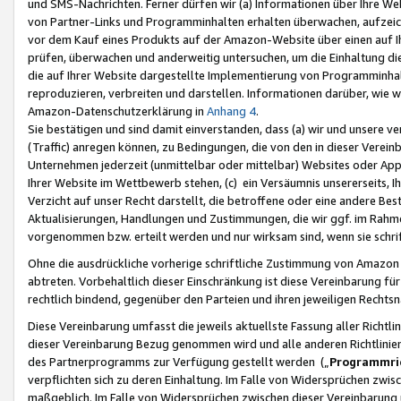
und SMS-Nachrichten. Ferner dürfen wir (a) Informationen über Ihre We
von Partner-Links und Programminhalten erhalten überwachen, aufzei
vor dem Kauf eines Produkts auf der Amazon-Website über einen auf Ih
prüfen, überwachen und anderweitig untersuchen, um die Einhaltung dies
die auf Ihrer Website dargestellte Implementierung von Programminhalt
reproduzieren, verbreiten und darstellen. Informationen darüber, wie w
Amazon-Datenschutzerklärung in
Anhang 4
.
Sie bestätigen und sind damit einverstanden, dass (a) wir und unsere 
(Traffic) anregen können, zu Bedingungen, die von den in dieser Vere
Unternehmen jederzeit (unmittelbar oder mittelbar) Websites oder Appl
Ihrer Website im Wettbewerb stehen, (c) ein Versäumnis unsererseits, I
Verzicht auf unser Recht darstellt, die betroffene oder eine andere B
Aktualisierungen, Handlungen und Zustimmungen, die wir ggf. im Rahme
vorgenommen bzw. erteilt werden und nur wirksam sind, wenn sie schri
Ohne die ausdrückliche vorherige schriftliche Zustimmung von Amazon
abtreten. Vorbehaltlich dieser Einschränkung ist diese Vereinbarung f
rechtlich bindend, gegenüber den Parteien und ihren jeweiligen Rech
Diese Vereinbarung umfasst die jeweils aktuellste Fassung aller Richtli
dieser Vereinbarung Bezug genommen wird und alle anderen Richtlinie
des Partnerprogramms zur Verfügung gestellt werden („
Programmric
verpflichten sich zu deren Einhaltung. Im Falle von Widersprüchen zwi
maßgeblich. Im Falle von Widersprüchen zwischen dieser Vereinbarun