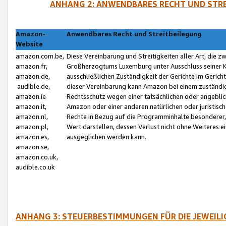
ANHANG 2: ANWENDBARES RECHT UND STRE
Amazon-
Anwendbares Recht und Streitbeilegung
Website
amazon.com.be,
Diese Vereinbarung und Streitigkeiten aller Art, die 
amazon.fr,
Großherzogtums Luxemburg unter Ausschluss seiner Kol
amazon.de,
ausschließlichen Zuständigkeit der Gerichte im Geri
audible.de,
dieser Vereinbarung kann Amazon bei einem zuständig
amazon.ie
Rechtsschutz wegen einer tatsächlichen oder angebli
amazon.it,
Amazon oder einer anderen natürlichen oder juristisc
amazon.nl,
Rechte in Bezug auf die Programminhalte besonderer,
amazon.pl,
Wert darstellen, dessen Verlust nicht ohne Weiteres e
amazon.es,
ausgeglichen werden kann.
amazon.se,
amazon.co.uk,
audible.co.uk
ANHANG 3: STEUERBESTIMMUNGEN FÜR DIE JEWEIL