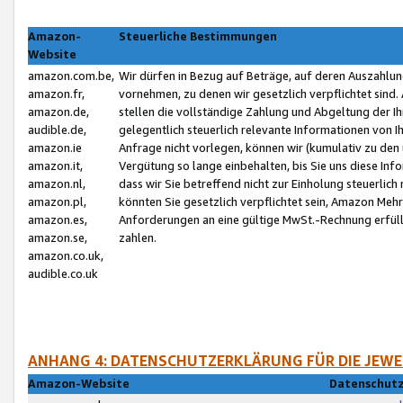
Amazon-
Steuerliche Bestimmungen
Website
amazon.com.be,
Wir dürfen in Bezug auf Beträge, auf deren Auszahlun
amazon.fr,
vornehmen, zu denen wir gesetzlich verpflichtet sind
amazon.de,
stellen die vollständige Zahlung und Abgeltung der 
audible.de,
gelegentlich steuerlich relevante Informationen von I
amazon.ie
Anfrage nicht vorlegen, können wir (kumulativ zu de
amazon.it,
Vergütung so lange einbehalten, bis Sie uns diese Inf
amazon.nl,
dass wir Sie betreffend nicht zur Einholung steuerlich 
amazon.pl,
könnten Sie gesetzlich verpflichtet sein, Amazon Meh
amazon.es,
Anforderungen an eine gültige MwSt.-Rechnung erfüllt
amazon.se,
zahlen.
amazon.co.uk,
audible.co.uk
ANHANG 4: DATENSCHUTZERKLÄRUNG FÜR DIE JEWE
Amazon-Website
Datenschutz