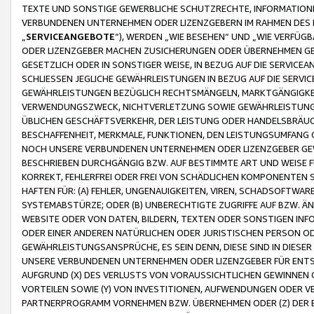
TEXTE UND SONSTIGE GEWERBLICHE SCHUTZRECHTE, INFORMATIONE
VERBUNDENEN UNTERNEHMEN ODER LIZENZGEBERN IM RAHMEN DES
„
SERVICEANGEBOTE
“), WERDEN „WIE BESEHEN“ UND „WIE VERFÜ
ODER LIZENZGEBER MACHEN ZUSICHERUNGEN ODER ÜBERNEHMEN GEW
GESETZLICH ODER IN SONSTIGER WEISE, IN BEZUG AUF DIE SERVI
SCHLIESSEN JEGLICHE GEWÄHRLEISTUNGEN IN BEZUG AUF DIE SERVI
GEWÄHRLEISTUNGEN BEZÜGLICH RECHTSMÄNGELN, MARKTGÄNGIGKEIT
VERWENDUNGSZWECK, NICHTVERLETZUNG SOWIE GEWÄHRLEISTUNGEN 
ÜBLICHEN GESCHÄFTSVERKEHR, DER LEISTUNG ODER HANDELSBRÄUCH
BESCHAFFENHEIT, MERKMALE, FUNKTIONEN, DEN LEISTUNGSUMFANG 
NOCH UNSERE VERBUNDENEN UNTERNEHMEN ODER LIZENZGEBER GEWÄ
BESCHRIEBEN DURCHGÄNGIG BZW. AUF BESTIMMTE ART UND WEISE
KORREKT, FEHLERFREI ODER FREI VON SCHÄDLICHEN KOMPONENTEN
HAFTEN FÜR: (A) FEHLER, UNGENAUIGKEITEN, VIREN, SCHADSOFTW
SYSTEMABSTÜRZE; ODER (B) UNBERECHTIGTE ZUGRIFFE AUF BZW. 
WEBSITE ODER VON DATEN, BILDERN, TEXTEN ODER SONSTIGEN INF
ODER EINER ANDEREN NATÜRLICHEN ODER JURISTISCHEN PERSON OD
GEWÄHRLEISTUNGSANSPRÜCHE, ES SEIN DENN, DIESE SIND IN DIES
UNSERE VERBUNDENEN UNTERNEHMEN ODER LIZENZGEBER FÜR EN
AUFGRUND (X) DES VERLUSTS VON VORAUSSICHTLICHEN GEWINNEN
VORTEILEN SOWIE (Y) VON INVESTITIONEN, AUFWENDUNGEN ODER VE
PARTNERPROGRAMM VORNEHMEN BZW. ÜBERNEHMEN ODER (Z) DER 