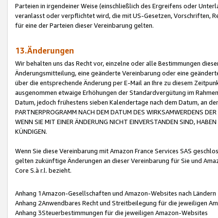
Parteien in irgendeiner Weise (einschließlich des Ergreifens oder Unt
veranlasst oder verpflichtet wird, die mit US-Gesetzen, Vorschriften,
für eine der Parteien dieser Vereinbarung gelten.
13.Änderungen
Wir behalten uns das Recht vor, einzelne oder alle Bestimmungen diese
Änderungsmitteilung, eine geänderte Vereinbarung oder eine geänderte 
über die entsprechende Änderung per E-Mail an Ihre zu diesem Zeitpun
ausgenommen etwaige Erhöhungen der Standardvergütung im Rahmen
Datum, jedoch frühestens sieben Kalendertage nach dem Datum, an de
PARTNERPROGRAMM NACH DEM DATUM DES WIRKSAMWERDENS DER Ä
WENN SIE MIT EINER ÄNDERUNG NICHT EINVERSTANDEN SIND, HABEN S
KÜNDIGEN.
Wenn Sie diese Vereinbarung mit Amazon France Services SAS geschlo
gelten zukünftige Änderungen an dieser Vereinbarung für Sie und Ama
Core S.à r.l. bezieht.
Anhang 1Amazon-Gesellschaften und Amazon-Websites nach Ländern
Anhang 2Anwendbares Recht und Streitbeilegung für die jeweiligen 
Anhang 3Steuerbestimmungen für die jeweiligen Amazon-Websites