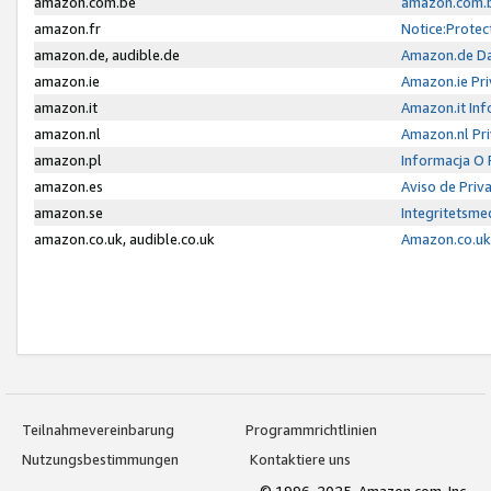
amazon.com.be
amazon.com.b
amazon.fr
Notice:Protec
amazon.de, audible.de
Amazon.de Da
amazon.ie
Amazon.ie Pri
amazon.it
Amazon.it Inf
amazon.nl
Amazon.nl Pri
amazon.pl
Informacja O
amazon.es
Aviso de Priv
amazon.se
Integritetsm
amazon.co.uk, audible.co.uk
Amazon.co.uk 
Teilnahmevereinbarung
Programmrichtlinien
Nutzungsbestimmungen
Kontaktiere uns