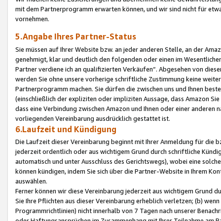
mit dem Partnerprogramm erwarten können, und wir sind nicht für etwa
vornehmen.
5.Angabe Ihres Partner-Status
Sie müssen auf Ihrer Website bzw. an jeder anderen Stelle, an der Am
genehmigt, klar und deutlich den folgenden oder einen im Wesentlichen
Partner verdiene ich an qualifizierten Verkäufen“. Abgesehen von die
werden Sie ohne unsere vorherige schriftliche Zustimmung keine weite
Partnerprogramm machen. Sie dürfen die zwischen uns und Ihnen best
(einschließlich der expliziten oder impliziten Aussage, dass Amazon Si
dass eine Verbindung zwischen Amazon und Ihnen oder einer anderen natü
vorliegenden Vereinbarung ausdrücklich gestattet ist.
6.Laufzeit und Kündigung
Die Laufzeit dieser Vereinbarung beginnt mit Ihrer Anmeldung für die 
jederzeit ordentlich oder aus wichtigem Grund durch schriftliche Kündi
automatisch und unter Ausschluss des Gerichtswegs), wobei eine solch
können kündigen, indem Sie sich über die Partner-Website in Ihrem Ko
auswählen.
Ferner können wir diese Vereinbarung jederzeit aus wichtigem Grund dur
Sie Ihre Pflichten aus dieser Vereinbarung erheblich verletzen; (b) wen
Programmrichtlinien) nicht innerhalb von 7 Tagen nach unserer Benachr
oder Haftungsansprüchen im Zusammenhang mit Ihrer Teilnahme am Pa