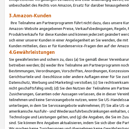
unbeschadet des Rechts von Amazon, Ersatz für darüber hinausgehen
3.Amazon-Kunden
Ihre Teilnahme am Partnerprogramm führt nicht dazu, dass unsere Kun
Amazon-Website angegebenen Preise, Verkaufsbedingungen, Regeln, Ri
Produktverkäufe für diese Kunden und können jederzeit geändert werde
sich einer unserer Kunden in einer Angelegenheit an Sie wenden, die 
Kunden mitteilen, dass er für Kundenservice-Fragen den auf der Ama
4.Gewährleistungen
Sie gewährleisten und sichern zu, dass (a) Sie gemäß dieser Vereinba
betreiben werden; (b) weder Ihre Teilnahme am Partnerprogramm noch d
Bestimmungen, Verordnungen, Vorschriften, Anordnungen, Konzessionen,
Gerichtsurteile und -beschlüsse oder andere Auflagen einer für Sie zu
Datenschutz, Werbung und Marketing) verstoßen; (c) Sie rechtswirksam 
nicht geschäftsfähig sind); (d) Sie den Nutzen der Teilnahme am Partne
Zusicherungen, Garantien oder Aussagen verlassen, die in dieser Verein
teilnehmen und keine Serviceangebote nutzen, wenn Sie US-Handelssa
unterliegen, in dem Sie Serviceangebote wahrnehmen; (f) Sie alle US
amerikanische Ausfuhr- und Wiederausfuhrbeschränkungen einhalten, 
Technologie und Leistungen gelten, und (g) die Angaben, die Sie im 
sind. Sie können Ihre Angaben aktualisieren, indem Sie sich über die 
Wir machen keine Zusicherungen und übernehmen keine Gewährleistun