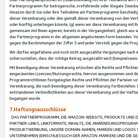
Partnerprogramm für betrügerische, irreführende oder illegale Zwecke
Amazon durch Sie oder Ihre Teilnahme am Partnerprogramm beschädig
dieser Vereinbarung oder den gemäß dieser Vereinbarung von den Vertr
oder künftig unterliegen könnte; (g) wenn wir diese Vereinbarung mit I
gemeinsam mit Ihnen agieren, bereits in der Vergangenheit, gleich aus
das Partnerprogramm in der allgemein angebotenen Form beenden. Vors
gegen die Bestimmungen der Ziffer 5 und jeder Verstoß gegen die Prog
Wir dürfen angefallene und noch nicht ausgezahlte Vergütungen nach 
sicherzustellen, dass der richtige Betrag ausgezahlt wird (beispielsw
Mit Beendigung dieser Vereinbarung erlöschen alle Rechte und Pflichte
eingeräumten Lizenzen/Nutzungsrechte; hiervon ausgenommen sind die in 
Programmrichtlinien festgelegten Rechte und Pflichten der Parteien sow
Vereinbarung, die nach Beendigung dieser Vereinbarung fortbestehen. D
entstandenen Verbindlichkeiten aus dieser Vereinbarung und der Haft
begangen wurde.
7.Haftungsausschlüsse
DAS PARTNERPROGRAMM, DIE AMAZON-WEBSITE, PRODUKTE UND DI
PARTNER-LINKS, LINKFORMATE, INHALTE, DIE ANWENDUNGSPROGR
PRODUKTWERBUNG, UNSERE DOMAIN-NAMEN, MARKEN UND LOGOS S
UNTERNEHMEN (EINSCHLIESSLICH DER AMAZON-MARKEN) UND DIE GE