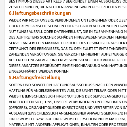
BESTIMMUNG DIESES ARTIKELS 7 BEGRÜNDET EINEN AUSSCHLUSS 
ZUSICHERUNGEN, DIE NACH DEN ANWENDBAREN GESETZLICHEN BE
8.Haftungsbeschränkungen
WEDER WIR NOCH UNSERE VERBUNDENEN UNTERNEHMEN ODER LIZEN
ODER EXEMPLARISCHE SCHÄDEN ODER SCHÄDEN AUFGRUND ENTGANG
NUTZUNGSAUSFALL ODER DATENVERLUST, DIE IM ZUSAMMENHANG MI
DES AUFTRETENS SOLCHER SCHÄDEN HINGEWIESEN WURDEN. FERN
SERVICEANGEBOTEN MAXIMAL DER HÖHE DES GESAMTBETRAGS DER 
ZEITPUNKT DES EREIGNISSES, DAS ZU DEM ZULETZT ENTSTANDENE
ZAHLENDEN VERGÜTUNGEN. SIE VERZICHTEN HIERMIT AUF ETWAIGE 
AUF ERFÜLLUNGSKLAGE, UNTERLASSUNGSKLAGE ODER ANDERE RECHT
DIESES ABSATZES BEGRÜNDET EINE EINSCHRÄNKUNG VON HAFTUNG
EINGESCHRÄNKT WERDEN KÖNNEN.
9.Haftungsfreistellung
SOFERN UND SOWEIT EIN HAFTUNGSAUSSCHLUSS NACH DEN ANWENDB
HAFTUNG FÜR ANGELEGENHEITEN AUS, DIE UNMITTELBAR ODER MITT
WEBSITE (EINSCHLIESSLICH IHRER NUTZUNG DER SERVICEANGEBOTE)
VERPFLICHTEN SICH, UNS, UNSERE VERBUNDENEN UNTERNEHMEN UN
(OFFICERS), ORGANMITGLIEDER (DIRECTORS) UND VERTRETER VON 
AUSLAGEN (EINSCHLIESSLICH ANGEMESSENER ANWALTSGEBÜHREN) FR
IHRER WEBSITE BZW. AUF IHRER WEBSITE ERSCHEINENDEM MATERIAL
MATERIALS MIT ANDEREN APPLIKATIONEN, INHALTEN ODER PROZESSE