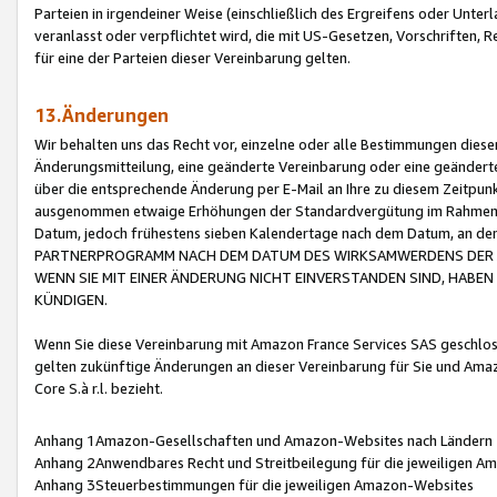
Parteien in irgendeiner Weise (einschließlich des Ergreifens oder Unt
veranlasst oder verpflichtet wird, die mit US-Gesetzen, Vorschriften,
für eine der Parteien dieser Vereinbarung gelten.
13.Änderungen
Wir behalten uns das Recht vor, einzelne oder alle Bestimmungen diese
Änderungsmitteilung, eine geänderte Vereinbarung oder eine geänderte 
über die entsprechende Änderung per E-Mail an Ihre zu diesem Zeitpun
ausgenommen etwaige Erhöhungen der Standardvergütung im Rahmen
Datum, jedoch frühestens sieben Kalendertage nach dem Datum, an de
PARTNERPROGRAMM NACH DEM DATUM DES WIRKSAMWERDENS DER Ä
WENN SIE MIT EINER ÄNDERUNG NICHT EINVERSTANDEN SIND, HABEN S
KÜNDIGEN.
Wenn Sie diese Vereinbarung mit Amazon France Services SAS geschlo
gelten zukünftige Änderungen an dieser Vereinbarung für Sie und Ama
Core S.à r.l. bezieht.
Anhang 1Amazon-Gesellschaften und Amazon-Websites nach Ländern
Anhang 2Anwendbares Recht und Streitbeilegung für die jeweiligen 
Anhang 3Steuerbestimmungen für die jeweiligen Amazon-Websites