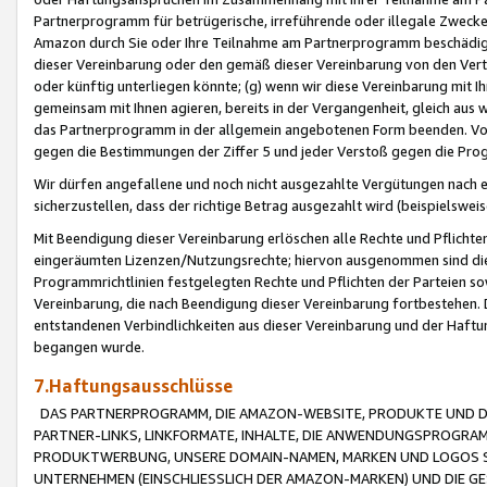
Partnerprogramm für betrügerische, irreführende oder illegale Zwecke
Amazon durch Sie oder Ihre Teilnahme am Partnerprogramm beschädig
dieser Vereinbarung oder den gemäß dieser Vereinbarung von den Vertr
oder künftig unterliegen könnte; (g) wenn wir diese Vereinbarung mit I
gemeinsam mit Ihnen agieren, bereits in der Vergangenheit, gleich aus
das Partnerprogramm in der allgemein angebotenen Form beenden. Vors
gegen die Bestimmungen der Ziffer 5 und jeder Verstoß gegen die Prog
Wir dürfen angefallene und noch nicht ausgezahlte Vergütungen nach 
sicherzustellen, dass der richtige Betrag ausgezahlt wird (beispielsw
Mit Beendigung dieser Vereinbarung erlöschen alle Rechte und Pflichte
eingeräumten Lizenzen/Nutzungsrechte; hiervon ausgenommen sind die in 
Programmrichtlinien festgelegten Rechte und Pflichten der Parteien sow
Vereinbarung, die nach Beendigung dieser Vereinbarung fortbestehen. D
entstandenen Verbindlichkeiten aus dieser Vereinbarung und der Haft
begangen wurde.
7.Haftungsausschlüsse
DAS PARTNERPROGRAMM, DIE AMAZON-WEBSITE, PRODUKTE UND DI
PARTNER-LINKS, LINKFORMATE, INHALTE, DIE ANWENDUNGSPROGR
PRODUKTWERBUNG, UNSERE DOMAIN-NAMEN, MARKEN UND LOGOS S
UNTERNEHMEN (EINSCHLIESSLICH DER AMAZON-MARKEN) UND DIE GE