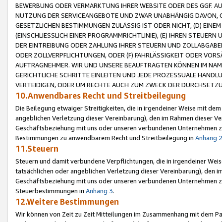
BEWERBUNG ODER VERMARKTUNG IHRER WEBSITE ODER DES GGF. AUF 
NUTZUNG DER SERVICEANGEBOTE UND ZWAR UNABHÄNGIG DAVON, O
GESETZLICHEN BESTIMMUNGEN ZULÄSSIG IST ODER NICHT, (D) EINE
(EINSCHLIESSLICH EINER PROGRAMMRICHTLINIE), (E) IHREN STEUER
DER EINTREIBUNG ODER ZAHLUNG IHRER STEUERN UND ZOLLABGAB
ODER ZOLLVERPFLICHTUNGEN, ODER (F) FAHRLÄSSIGKEIT ODER VORS
AUFTRAGNEHMER. WIR UND UNSERE BEAUFTRAGTEN KÖNNEN IM NAME
GERICHTLICHE SCHRITTE EINLEITEN UND JEDE PROZESSUALE HAND
VERTEIDIGEN, ODER UM RECHTE AUCH ZUM ZWECK DER DURCHSETZU
10.Anwendbares Recht und Streitbeilegung
Die Beilegung etwaiger Streitigkeiten, die in irgendeiner Weise mit de
angeblichen Verletzung dieser Vereinbarung), den im Rahmen dieser Ve
Geschäftsbeziehung mit uns oder unseren verbundenen Unternehmen zu
Bestimmungen zu anwendbarem Recht und Streitbeilegung in
Anhang 
11.Steuern
Steuern und damit verbundene Verpflichtungen, die in irgendeiner Wei
tatsächlichen oder angeblichen Verletzung dieser Vereinbarung), den 
Geschäftsbeziehung mit uns oder unseren verbundenen Unternehmen z
Steuerbestimmungen in
Anhang 3
.
12.Weitere Bestimmungen
Wir können von Zeit zu Zeit Mitteilungen im Zusammenhang mit dem Par