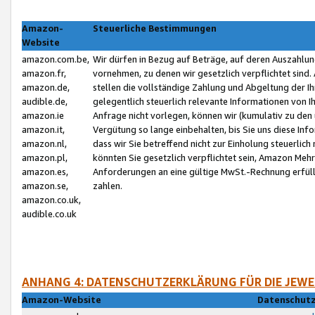
Amazon-
Steuerliche Bestimmungen
Website
amazon.com.be,
Wir dürfen in Bezug auf Beträge, auf deren Auszahlun
amazon.fr,
vornehmen, zu denen wir gesetzlich verpflichtet sind
amazon.de,
stellen die vollständige Zahlung und Abgeltung der 
audible.de,
gelegentlich steuerlich relevante Informationen von I
amazon.ie
Anfrage nicht vorlegen, können wir (kumulativ zu de
amazon.it,
Vergütung so lange einbehalten, bis Sie uns diese Inf
amazon.nl,
dass wir Sie betreffend nicht zur Einholung steuerlich 
amazon.pl,
könnten Sie gesetzlich verpflichtet sein, Amazon Meh
amazon.es,
Anforderungen an eine gültige MwSt.-Rechnung erfüllt
amazon.se,
zahlen.
amazon.co.uk,
audible.co.uk
ANHANG 4: DATENSCHUTZERKLÄRUNG FÜR DIE JEWE
Amazon-Website
Datenschutz