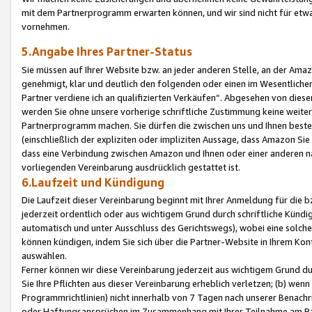
mit dem Partnerprogramm erwarten können, und wir sind nicht für etwa
vornehmen.
5.Angabe Ihres Partner-Status
Sie müssen auf Ihrer Website bzw. an jeder anderen Stelle, an der Am
genehmigt, klar und deutlich den folgenden oder einen im Wesentlichen
Partner verdiene ich an qualifizierten Verkäufen“. Abgesehen von die
werden Sie ohne unsere vorherige schriftliche Zustimmung keine weite
Partnerprogramm machen. Sie dürfen die zwischen uns und Ihnen best
(einschließlich der expliziten oder impliziten Aussage, dass Amazon Si
dass eine Verbindung zwischen Amazon und Ihnen oder einer anderen natü
vorliegenden Vereinbarung ausdrücklich gestattet ist.
6.Laufzeit und Kündigung
Die Laufzeit dieser Vereinbarung beginnt mit Ihrer Anmeldung für die 
jederzeit ordentlich oder aus wichtigem Grund durch schriftliche Kündi
automatisch und unter Ausschluss des Gerichtswegs), wobei eine solch
können kündigen, indem Sie sich über die Partner-Website in Ihrem Ko
auswählen.
Ferner können wir diese Vereinbarung jederzeit aus wichtigem Grund dur
Sie Ihre Pflichten aus dieser Vereinbarung erheblich verletzen; (b) wen
Programmrichtlinien) nicht innerhalb von 7 Tagen nach unserer Benachr
oder Haftungsansprüchen im Zusammenhang mit Ihrer Teilnahme am Pa