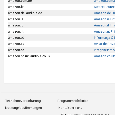
amazon.com.be
amazon.com.b
amazon.fr
Notice:Protec
amazon.de, audible.de
Amazon.de Da
amazon.ie
Amazon.ie Pri
amazon.it
Amazon.it Inf
amazon.nl
Amazon.nl Pri
amazon.pl
Informacja O
amazon.es
Aviso de Priv
amazon.se
Integritetsm
amazon.co.uk, audible.co.uk
Amazon.co.uk 
Teilnahmevereinbarung
Programmrichtlinien
Nutzungsbestimmungen
Kontaktiere uns