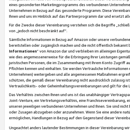
eines gesonderten Marketingprogramms des verbundenen Unternehmens
Unternehmen in Bezug auf das gesonderte Programm. Diese Vereinbarung
Ihnen und uns im Hinblick auf das Partnerprogramm dar und ersetzt al
Für die Zwecke dieser Vereinbarung verstehen sich die Begriffe „schließ
von „jedoch nicht beschränkt auf“.
Sämtliche Informationen in Bezug auf Amazon oder unsere verbunde
bereitstellen oder zugänglich machen und die nicht öffentlich bekannt bz
Informationen
“ von Amazon dar und verbleiben im alleinigen Eigent
wie dies angemessenerweise für die Erbringung Ihrer Leistungen gemäß d
juristischen Personen, die im Zusammenhang mit Ihrem Konto Zugriff au
Pflichten kennen und einhalten. Sie werden Vertrauliche Informationen 
Unternehmen) weitergeben und alle angemessenen Maßnahmen ergreifen
schützen, die gemäß dieser Vereinbarung nicht ausdrücklich zulässig is
Vertraulichkeits- oder Geheimhaltungsvereinbarungen und gilt für die
Das Verhältnis zwischen Ihnen und uns ist das unabhängiger Vertragspa
Joint-Venture, ein Vertretungsverhältnis, eine Franchisevereinbarung, 
unseren jeweiligen verbundenen Unternehmen und Ihnen. Sie sind ni
oder Zusagen abzugeben oder anzunehmen. Wenn Sie eine andere natürli
ermöglichen, Handlungen in Bezug auf den Gegenstand dieser Vereinbar
Ungeachtet anders lautender Bestimmungen in dieser Vereinbarung wird