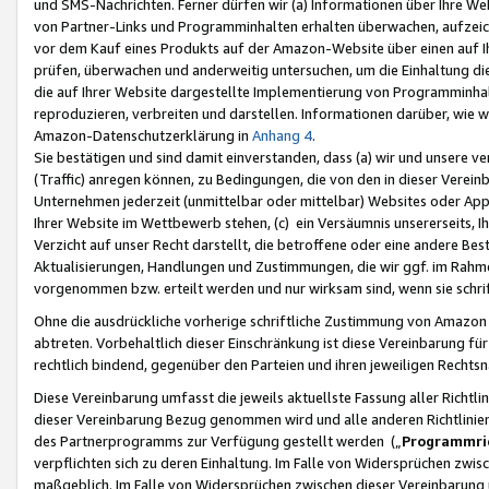
und SMS-Nachrichten. Ferner dürfen wir (a) Informationen über Ihre We
von Partner-Links und Programminhalten erhalten überwachen, aufzei
vor dem Kauf eines Produkts auf der Amazon-Website über einen auf Ih
prüfen, überwachen und anderweitig untersuchen, um die Einhaltung dies
die auf Ihrer Website dargestellte Implementierung von Programminhalt
reproduzieren, verbreiten und darstellen. Informationen darüber, wie w
Amazon-Datenschutzerklärung in
Anhang 4
.
Sie bestätigen und sind damit einverstanden, dass (a) wir und unsere 
(Traffic) anregen können, zu Bedingungen, die von den in dieser Vere
Unternehmen jederzeit (unmittelbar oder mittelbar) Websites oder Appl
Ihrer Website im Wettbewerb stehen, (c) ein Versäumnis unsererseits, I
Verzicht auf unser Recht darstellt, die betroffene oder eine andere B
Aktualisierungen, Handlungen und Zustimmungen, die wir ggf. im Rahme
vorgenommen bzw. erteilt werden und nur wirksam sind, wenn sie schri
Ohne die ausdrückliche vorherige schriftliche Zustimmung von Amazon
abtreten. Vorbehaltlich dieser Einschränkung ist diese Vereinbarung f
rechtlich bindend, gegenüber den Parteien und ihren jeweiligen Rech
Diese Vereinbarung umfasst die jeweils aktuellste Fassung aller Richtli
dieser Vereinbarung Bezug genommen wird und alle anderen Richtlinie
des Partnerprogramms zur Verfügung gestellt werden („
Programmric
verpflichten sich zu deren Einhaltung. Im Falle von Widersprüchen zwi
maßgeblich. Im Falle von Widersprüchen zwischen dieser Vereinbarun