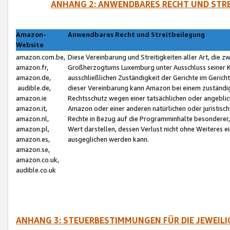
ANHANG 2: ANWENDBARES RECHT UND STRE
Amazon-
Anwendbares Recht und Streitbeilegung
Website
amazon.com.be,
Diese Vereinbarung und Streitigkeiten aller Art, die 
amazon.fr,
Großherzogtums Luxemburg unter Ausschluss seiner Kol
amazon.de,
ausschließlichen Zuständigkeit der Gerichte im Geri
audible.de,
dieser Vereinbarung kann Amazon bei einem zuständig
amazon.ie
Rechtsschutz wegen einer tatsächlichen oder angebli
amazon.it,
Amazon oder einer anderen natürlichen oder juristisc
amazon.nl,
Rechte in Bezug auf die Programminhalte besonderer,
amazon.pl,
Wert darstellen, dessen Verlust nicht ohne Weiteres e
amazon.es,
ausgeglichen werden kann.
amazon.se,
amazon.co.uk,
audible.co.uk
ANHANG 3: STEUERBESTIMMUNGEN FÜR DIE JEWEIL