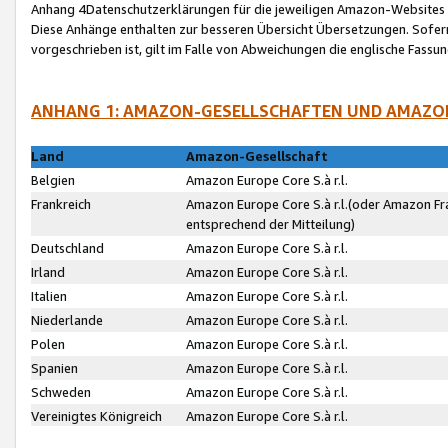
Anhang 4Datenschutzerklärungen für die jeweiligen Amazon-Websites
Diese Anhänge enthalten zur besseren Übersicht Übersetzungen. Sofe
vorgeschrieben ist, gilt im Falle von Abweichungen die englische Fass
ANHANG 1: AMAZON-GESELLSCHAFTEN UND AMAZO
Land
Amazon-Gesellschaft
Belgien
Amazon Europe Core S.à r.l.
Frankreich
Amazon Europe Core S.à r.l.(oder Amazon Fr
entsprechend der Mitteilung)
Deutschland
Amazon Europe Core S.à r.l.
Irland
Amazon Europe Core S.à r.l.
Italien
Amazon Europe Core S.à r.l.
Niederlande
Amazon Europe Core S.à r.l.
Polen
Amazon Europe Core S.à r.l.
Spanien
Amazon Europe Core S.à r.l.
Schweden
Amazon Europe Core S.à r.l.
Vereinigtes Königreich
Amazon Europe Core S.à r.l.