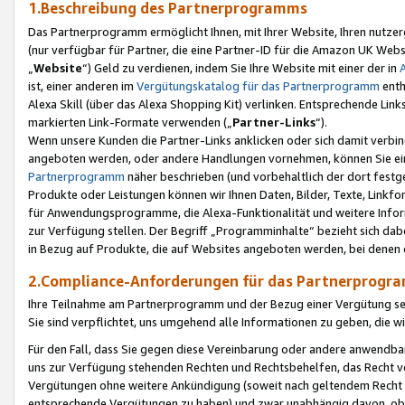
1.Beschreibung des Partnerprogramms
Das Partnerprogramm ermöglicht Ihnen, mit Ihrer Website, Ihren nutzer
(nur verfügbar für Partner, die eine Partner-ID für die Amazon UK We
„
Website
“) Geld zu verdienen, indem Sie Ihre Website mit einer der in
ist, einer anderen im
Vergütungskatalog für das Partnerprogramm
enth
Alexa Skill (über das Alexa Shopping Kit) verlinken. Entsprechende Lin
markierten Link-Formate verwenden („
Partner-Links
“).
Wenn unsere Kunden die Partner-Links anklicken oder sich damit verbi
angeboten werden, oder andere Handlungen vornehmen, können Sie eine
Partnerprogramm
näher beschrieben (und vorbehaltlich der dort festg
Produkte oder Leistungen können wir Ihnen Daten, Bilder, Texte, Linkfo
für Anwendungsprogramme, die Alexa-Funktionalität und weitere Inf
zur Verfügung stellen. Der Begriff „Programminhalte“ bezieht sich dabe
in Bezug auf Produkte, die auf Websites angeboten werden, bei denen 
2.Compliance-Anforderungen für das Partnerprog
Ihre Teilnahme am Partnerprogramm und der Bezug einer Vergütung setz
Sie sind verpflichtet, uns umgehend alle Informationen zu geben, die w
Für den Fall, dass Sie gegen diese Vereinbarung oder andere anwendba
uns zur Verfügung stehenden Rechten und Rechtsbehelfen, das Recht vo
Vergütungen ohne weitere Ankündigung (soweit nach geltendem Recht z
entsprechende Vergütungen zu haben) und zwar unabhängig davon, ob 