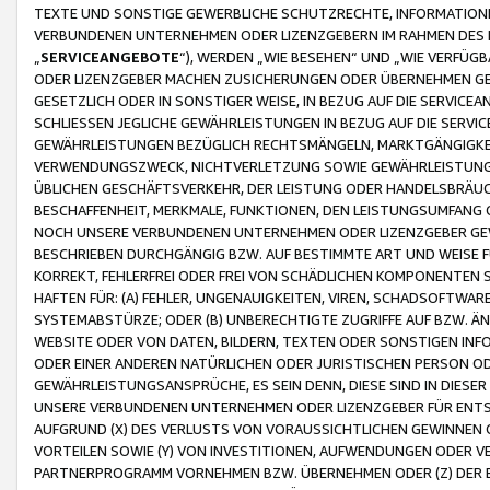
TEXTE UND SONSTIGE GEWERBLICHE SCHUTZRECHTE, INFORMATIONE
VERBUNDENEN UNTERNEHMEN ODER LIZENZGEBERN IM RAHMEN DES
„
SERVICEANGEBOTE
“), WERDEN „WIE BESEHEN“ UND „WIE VERFÜ
ODER LIZENZGEBER MACHEN ZUSICHERUNGEN ODER ÜBERNEHMEN GEW
GESETZLICH ODER IN SONSTIGER WEISE, IN BEZUG AUF DIE SERVI
SCHLIESSEN JEGLICHE GEWÄHRLEISTUNGEN IN BEZUG AUF DIE SERVI
GEWÄHRLEISTUNGEN BEZÜGLICH RECHTSMÄNGELN, MARKTGÄNGIGKEIT
VERWENDUNGSZWECK, NICHTVERLETZUNG SOWIE GEWÄHRLEISTUNGEN 
ÜBLICHEN GESCHÄFTSVERKEHR, DER LEISTUNG ODER HANDELSBRÄUCH
BESCHAFFENHEIT, MERKMALE, FUNKTIONEN, DEN LEISTUNGSUMFANG 
NOCH UNSERE VERBUNDENEN UNTERNEHMEN ODER LIZENZGEBER GEWÄ
BESCHRIEBEN DURCHGÄNGIG BZW. AUF BESTIMMTE ART UND WEISE
KORREKT, FEHLERFREI ODER FREI VON SCHÄDLICHEN KOMPONENTEN
HAFTEN FÜR: (A) FEHLER, UNGENAUIGKEITEN, VIREN, SCHADSOFTW
SYSTEMABSTÜRZE; ODER (B) UNBERECHTIGTE ZUGRIFFE AUF BZW. 
WEBSITE ODER VON DATEN, BILDERN, TEXTEN ODER SONSTIGEN INF
ODER EINER ANDEREN NATÜRLICHEN ODER JURISTISCHEN PERSON OD
GEWÄHRLEISTUNGSANSPRÜCHE, ES SEIN DENN, DIESE SIND IN DIES
UNSERE VERBUNDENEN UNTERNEHMEN ODER LIZENZGEBER FÜR EN
AUFGRUND (X) DES VERLUSTS VON VORAUSSICHTLICHEN GEWINNEN
VORTEILEN SOWIE (Y) VON INVESTITIONEN, AUFWENDUNGEN ODER VE
PARTNERPROGRAMM VORNEHMEN BZW. ÜBERNEHMEN ODER (Z) DER 