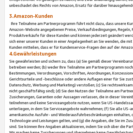
unbeschadet des Rechts von Amazon, Ersatz für darüber hinausgehen
3.Amazon-Kunden
Ihre Teilnahme am Partnerprogramm führt nicht dazu, dass unsere Kun
Amazon-Website angegebenen Preise, Verkaufsbedingungen, Regeln, Ri
Produktverkäufe für diese Kunden und können jederzeit geändert werde
sich einer unserer Kunden in einer Angelegenheit an Sie wenden, die 
Kunden mitteilen, dass er für Kundenservice-Fragen den auf der Ama
4.Gewährleistungen
Sie gewährleisten und sichern zu, dass (a) Sie gemäß dieser Vereinba
betreiben werden; (b) weder Ihre Teilnahme am Partnerprogramm noch d
Bestimmungen, Verordnungen, Vorschriften, Anordnungen, Konzessionen,
Gerichtsurteile und -beschlüsse oder andere Auflagen einer für Sie zu
Datenschutz, Werbung und Marketing) verstoßen; (c) Sie rechtswirksam 
nicht geschäftsfähig sind); (d) Sie den Nutzen der Teilnahme am Partne
Zusicherungen, Garantien oder Aussagen verlassen, die in dieser Verein
teilnehmen und keine Serviceangebote nutzen, wenn Sie US-Handelssa
unterliegen, in dem Sie Serviceangebote wahrnehmen; (f) Sie alle US
amerikanische Ausfuhr- und Wiederausfuhrbeschränkungen einhalten, 
Technologie und Leistungen gelten, und (g) die Angaben, die Sie im 
sind. Sie können Ihre Angaben aktualisieren, indem Sie sich über die 
Wir machen keine Zusicherungen und übernehmen keine Gewährleistun