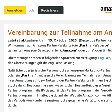
Anmelden
Registrieren
oder
Vereinbarung zur Teilnahme am 
zuletzt aktualisiert am
:
15. Oktober 2025
(Derzeitige Partner - 
Willkommen auf Amazons Partner-Website (die „
Partner-Website
“)
genannten Amazon-Gesellschaften („
Amazon
“ oder „
uns
“ oder ähnli
Übersetzungen stehen in folgenden Sprachen zur Verfügung :
Englisch
,
den Übersetzungen gilt die englische Fassung.
Natürliche oder juristische Personen, die an unserem Marketing-Partn
oder ein „
Partner
“), müssen die Vereinbarung zur Teilnahme am Ama
Ihrer Anmeldung auf bzw. Nutzung der Partner-Website stimmen Sie die
zu, die durch Bezugnahme einen wesentlichen Bestandteil dieser Verei
Partnerprogramm, die IP-Lizenz für das Partnerprogramm, den Vergütu
Partnerprogramm). Inhalte, die du auf der Website Amazon.com veröffe
des Verbots von Kundenrezensionen, die gegen eine Vergütung erstellt, 
durch.