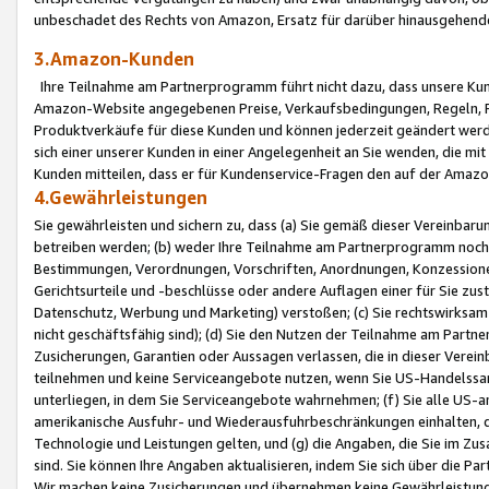
unbeschadet des Rechts von Amazon, Ersatz für darüber hinausgehen
3.Amazon-Kunden
Ihre Teilnahme am Partnerprogramm führt nicht dazu, dass unsere Kun
Amazon-Website angegebenen Preise, Verkaufsbedingungen, Regeln, Ri
Produktverkäufe für diese Kunden und können jederzeit geändert werde
sich einer unserer Kunden in einer Angelegenheit an Sie wenden, die 
Kunden mitteilen, dass er für Kundenservice-Fragen den auf der Ama
4.Gewährleistungen
Sie gewährleisten und sichern zu, dass (a) Sie gemäß dieser Vereinba
betreiben werden; (b) weder Ihre Teilnahme am Partnerprogramm noch d
Bestimmungen, Verordnungen, Vorschriften, Anordnungen, Konzessionen,
Gerichtsurteile und -beschlüsse oder andere Auflagen einer für Sie zu
Datenschutz, Werbung und Marketing) verstoßen; (c) Sie rechtswirksam 
nicht geschäftsfähig sind); (d) Sie den Nutzen der Teilnahme am Partne
Zusicherungen, Garantien oder Aussagen verlassen, die in dieser Verein
teilnehmen und keine Serviceangebote nutzen, wenn Sie US-Handelssa
unterliegen, in dem Sie Serviceangebote wahrnehmen; (f) Sie alle US
amerikanische Ausfuhr- und Wiederausfuhrbeschränkungen einhalten, 
Technologie und Leistungen gelten, und (g) die Angaben, die Sie im 
sind. Sie können Ihre Angaben aktualisieren, indem Sie sich über die 
Wir machen keine Zusicherungen und übernehmen keine Gewährleistun