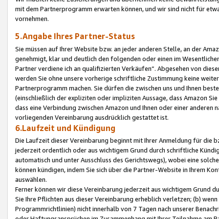
mit dem Partnerprogramm erwarten können, und wir sind nicht für etwa
vornehmen.
5.Angabe Ihres Partner-Status
Sie müssen auf Ihrer Website bzw. an jeder anderen Stelle, an der Am
genehmigt, klar und deutlich den folgenden oder einen im Wesentlichen
Partner verdiene ich an qualifizierten Verkäufen“. Abgesehen von die
werden Sie ohne unsere vorherige schriftliche Zustimmung keine weite
Partnerprogramm machen. Sie dürfen die zwischen uns und Ihnen best
(einschließlich der expliziten oder impliziten Aussage, dass Amazon Si
dass eine Verbindung zwischen Amazon und Ihnen oder einer anderen natü
vorliegenden Vereinbarung ausdrücklich gestattet ist.
6.Laufzeit und Kündigung
Die Laufzeit dieser Vereinbarung beginnt mit Ihrer Anmeldung für die 
jederzeit ordentlich oder aus wichtigem Grund durch schriftliche Kündi
automatisch und unter Ausschluss des Gerichtswegs), wobei eine solch
können kündigen, indem Sie sich über die Partner-Website in Ihrem Ko
auswählen.
Ferner können wir diese Vereinbarung jederzeit aus wichtigem Grund dur
Sie Ihre Pflichten aus dieser Vereinbarung erheblich verletzen; (b) wen
Programmrichtlinien) nicht innerhalb von 7 Tagen nach unserer Benachr
oder Haftungsansprüchen im Zusammenhang mit Ihrer Teilnahme am Pa