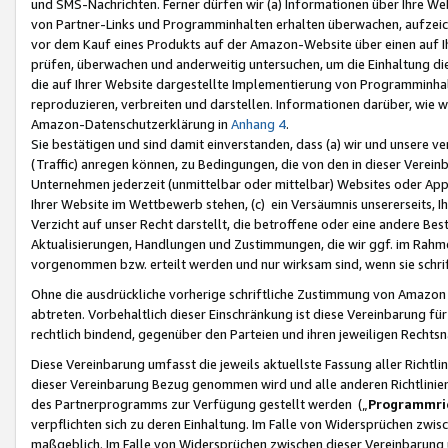
und SMS-Nachrichten. Ferner dürfen wir (a) Informationen über Ihre We
von Partner-Links und Programminhalten erhalten überwachen, aufzei
vor dem Kauf eines Produkts auf der Amazon-Website über einen auf Ih
prüfen, überwachen und anderweitig untersuchen, um die Einhaltung dies
die auf Ihrer Website dargestellte Implementierung von Programminhalt
reproduzieren, verbreiten und darstellen. Informationen darüber, wie w
Amazon-Datenschutzerklärung in
Anhang 4
.
Sie bestätigen und sind damit einverstanden, dass (a) wir und unsere 
(Traffic) anregen können, zu Bedingungen, die von den in dieser Vere
Unternehmen jederzeit (unmittelbar oder mittelbar) Websites oder Appl
Ihrer Website im Wettbewerb stehen, (c) ein Versäumnis unsererseits, I
Verzicht auf unser Recht darstellt, die betroffene oder eine andere B
Aktualisierungen, Handlungen und Zustimmungen, die wir ggf. im Rahme
vorgenommen bzw. erteilt werden und nur wirksam sind, wenn sie schri
Ohne die ausdrückliche vorherige schriftliche Zustimmung von Amazon
abtreten. Vorbehaltlich dieser Einschränkung ist diese Vereinbarung f
rechtlich bindend, gegenüber den Parteien und ihren jeweiligen Rech
Diese Vereinbarung umfasst die jeweils aktuellste Fassung aller Richtli
dieser Vereinbarung Bezug genommen wird und alle anderen Richtlinie
des Partnerprogramms zur Verfügung gestellt werden („
Programmric
verpflichten sich zu deren Einhaltung. Im Falle von Widersprüchen zwi
maßgeblich. Im Falle von Widersprüchen zwischen dieser Vereinbarun