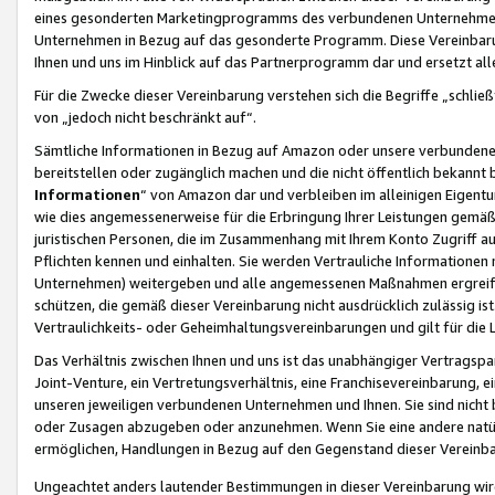
eines gesonderten Marketingprogramms des verbundenen Unternehmens
Unternehmen in Bezug auf das gesonderte Programm. Diese Vereinbarung
Ihnen und uns im Hinblick auf das Partnerprogramm dar und ersetzt al
Für die Zwecke dieser Vereinbarung verstehen sich die Begriffe „schließ
von „jedoch nicht beschränkt auf“.
Sämtliche Informationen in Bezug auf Amazon oder unsere verbunde
bereitstellen oder zugänglich machen und die nicht öffentlich bekannt bz
Informationen
“ von Amazon dar und verbleiben im alleinigen Eigent
wie dies angemessenerweise für die Erbringung Ihrer Leistungen gemäß d
juristischen Personen, die im Zusammenhang mit Ihrem Konto Zugriff au
Pflichten kennen und einhalten. Sie werden Vertrauliche Informationen 
Unternehmen) weitergeben und alle angemessenen Maßnahmen ergreifen
schützen, die gemäß dieser Vereinbarung nicht ausdrücklich zulässig is
Vertraulichkeits- oder Geheimhaltungsvereinbarungen und gilt für die
Das Verhältnis zwischen Ihnen und uns ist das unabhängiger Vertragspa
Joint-Venture, ein Vertretungsverhältnis, eine Franchisevereinbarung, 
unseren jeweiligen verbundenen Unternehmen und Ihnen. Sie sind ni
oder Zusagen abzugeben oder anzunehmen. Wenn Sie eine andere natürli
ermöglichen, Handlungen in Bezug auf den Gegenstand dieser Vereinbar
Ungeachtet anders lautender Bestimmungen in dieser Vereinbarung wird