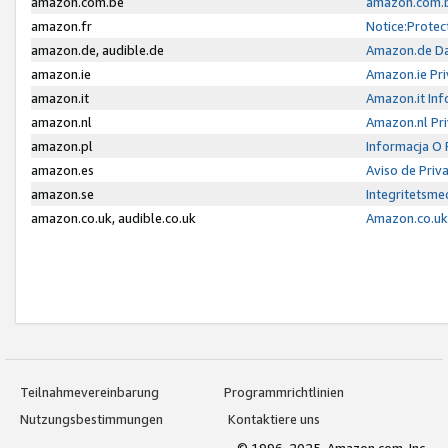
amazon.com.be
amazon.com.b
amazon.fr
Notice:Protec
amazon.de, audible.de
Amazon.de Da
amazon.ie
Amazon.ie Pri
amazon.it
Amazon.it Inf
amazon.nl
Amazon.nl Pri
amazon.pl
Informacja O
amazon.es
Aviso de Priv
amazon.se
Integritetsm
amazon.co.uk, audible.co.uk
Amazon.co.uk 
Teilnahmevereinbarung
Programmrichtlinien
Nutzungsbestimmungen
Kontaktiere uns