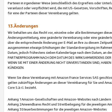
Parteien in irgendeiner Weise (einschließlich des Ergreifens oder Unt
veranlasst oder verpflichtet wird, die mit US-Gesetzen, Vorschriften,
für eine der Parteien dieser Vereinbarung gelten.
13.Änderungen
Wir behalten uns das Recht vor, einzelne oder alle Bestimmungen diese
Änderungsmitteilung, eine geänderte Vereinbarung oder eine geänderte 
über die entsprechende Änderung per E-Mail an Ihre zu diesem Zeitpun
ausgenommen etwaige Erhöhungen der Standardvergütung im Rahmen
Datum, jedoch frühestens sieben Kalendertage nach dem Datum, an de
PARTNERPROGRAMM NACH DEM DATUM DES WIRKSAMWERDENS DER Ä
WENN SIE MIT EINER ÄNDERUNG NICHT EINVERSTANDEN SIND, HABEN S
KÜNDIGEN.
Wenn Sie diese Vereinbarung mit Amazon France Services SAS geschlo
gelten zukünftige Änderungen an dieser Vereinbarung für Sie und Ama
Core S.à r.l. bezieht.
Anhang 1Amazon-Gesellschaften und Amazon-Websites nach Ländern
Anhang 2Anwendbares Recht und Streitbeilegung für die jeweiligen 
Anhang 3Steuerbestimmungen für die jeweiligen Amazon-Websites