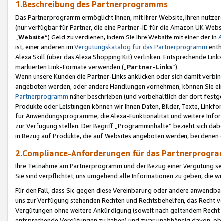
1.Beschreibung des Partnerprogramms
Das Partnerprogramm ermöglicht Ihnen, mit Ihrer Website, Ihren nutzer
(nur verfügbar für Partner, die eine Partner-ID für die Amazon UK We
„
Website
“) Geld zu verdienen, indem Sie Ihre Website mit einer der in
ist, einer anderen im
Vergütungskatalog für das Partnerprogramm
enth
Alexa Skill (über das Alexa Shopping Kit) verlinken. Entsprechende Lin
markierten Link-Formate verwenden („
Partner-Links
“).
Wenn unsere Kunden die Partner-Links anklicken oder sich damit verbi
angeboten werden, oder andere Handlungen vornehmen, können Sie eine
Partnerprogramm
näher beschrieben (und vorbehaltlich der dort festg
Produkte oder Leistungen können wir Ihnen Daten, Bilder, Texte, Linkfo
für Anwendungsprogramme, die Alexa-Funktionalität und weitere Inf
zur Verfügung stellen. Der Begriff „Programminhalte“ bezieht sich dabe
in Bezug auf Produkte, die auf Websites angeboten werden, bei denen 
2.Compliance-Anforderungen für das Partnerprog
Ihre Teilnahme am Partnerprogramm und der Bezug einer Vergütung setz
Sie sind verpflichtet, uns umgehend alle Informationen zu geben, die w
Für den Fall, dass Sie gegen diese Vereinbarung oder andere anwendba
uns zur Verfügung stehenden Rechten und Rechtsbehelfen, das Recht vo
Vergütungen ohne weitere Ankündigung (soweit nach geltendem Recht z
entsprechende Vergütungen zu haben) und zwar unabhängig davon, ob 