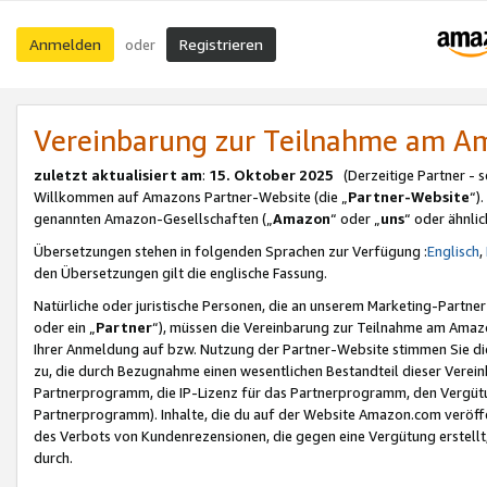
Anmelden
Registrieren
oder
Vereinbarung zur Teilnahme am 
zuletzt aktualisiert am
:
15. Oktober 2025
(Derzeitige Partner - 
Willkommen auf Amazons Partner-Website (die „
Partner-Website
“)
genannten Amazon-Gesellschaften („
Amazon
“ oder „
uns
“ oder ähnli
Übersetzungen stehen in folgenden Sprachen zur Verfügung :
Englisch
,
den Übersetzungen gilt die englische Fassung.
Natürliche oder juristische Personen, die an unserem Marketing-Partn
oder ein „
Partner
“), müssen die Vereinbarung zur Teilnahme am Ama
Ihrer Anmeldung auf bzw. Nutzung der Partner-Website stimmen Sie die
zu, die durch Bezugnahme einen wesentlichen Bestandteil dieser Verei
Partnerprogramm, die IP-Lizenz für das Partnerprogramm, den Vergütu
Partnerprogramm). Inhalte, die du auf der Website Amazon.com veröffe
des Verbots von Kundenrezensionen, die gegen eine Vergütung erstellt, 
durch.