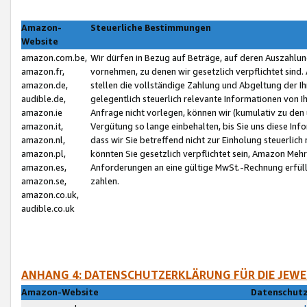
Amazon-
Steuerliche Bestimmungen
Website
amazon.com.be,
Wir dürfen in Bezug auf Beträge, auf deren Auszahlun
amazon.fr,
vornehmen, zu denen wir gesetzlich verpflichtet sind
amazon.de,
stellen die vollständige Zahlung und Abgeltung der 
audible.de,
gelegentlich steuerlich relevante Informationen von I
amazon.ie
Anfrage nicht vorlegen, können wir (kumulativ zu de
amazon.it,
Vergütung so lange einbehalten, bis Sie uns diese Inf
amazon.nl,
dass wir Sie betreffend nicht zur Einholung steuerlich 
amazon.pl,
könnten Sie gesetzlich verpflichtet sein, Amazon Meh
amazon.es,
Anforderungen an eine gültige MwSt.-Rechnung erfüllt
amazon.se,
zahlen.
amazon.co.uk,
audible.co.uk
ANHANG 4: DATENSCHUTZERKLÄRUNG FÜR DIE JEWE
Amazon-Website
Datenschutz