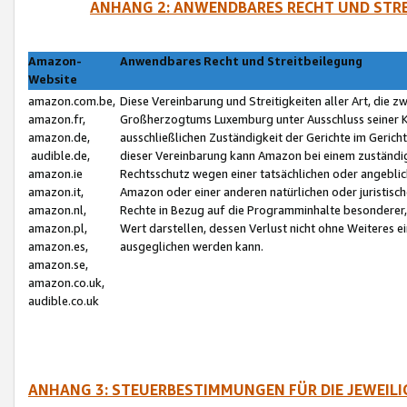
ANHANG 2: ANWENDBARES RECHT UND STRE
Amazon-
Anwendbares Recht und Streitbeilegung
Website
amazon.com.be,
Diese Vereinbarung und Streitigkeiten aller Art, die 
amazon.fr,
Großherzogtums Luxemburg unter Ausschluss seiner Kol
amazon.de,
ausschließlichen Zuständigkeit der Gerichte im Geri
audible.de,
dieser Vereinbarung kann Amazon bei einem zuständig
amazon.ie
Rechtsschutz wegen einer tatsächlichen oder angebli
amazon.it,
Amazon oder einer anderen natürlichen oder juristisc
amazon.nl,
Rechte in Bezug auf die Programminhalte besonderer,
amazon.pl,
Wert darstellen, dessen Verlust nicht ohne Weiteres e
amazon.es,
ausgeglichen werden kann.
amazon.se,
amazon.co.uk,
audible.co.uk
ANHANG 3: STEUERBESTIMMUNGEN FÜR DIE JEWEIL