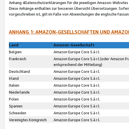
Anhang 4Datenschutzerklärungen für die jeweiligen Amazon-Websites
Diese Anhänge enthalten zur besseren Übersicht Übersetzungen. Sofe
vorgeschrieben ist, gilt im Falle von Abweichungen die englische Fass
ANHANG 1: AMAZON-GESELLSCHAFTEN UND AMAZO
Land
Amazon-Gesellschaft
Belgien
Amazon Europe Core S.à r.l.
Frankreich
Amazon Europe Core S.à r.l.(oder Amazon Fr
entsprechend der Mitteilung)
Deutschland
Amazon Europe Core S.à r.l.
Irland
Amazon Europe Core S.à r.l.
Italien
Amazon Europe Core S.à r.l.
Niederlande
Amazon Europe Core S.à r.l.
Polen
Amazon Europe Core S.à r.l.
Spanien
Amazon Europe Core S.à r.l.
Schweden
Amazon Europe Core S.à r.l.
Vereinigtes Königreich
Amazon Europe Core S.à r.l.