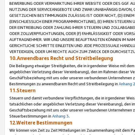
BEWERBUNG ODER VERMARKTUNG IHRER WEBSITE ODER DES GGF. AUF 
NUTZUNG DER SERVICEANGEBOTE UND ZWAR UNABHÄNGIG DAVON, O
GESETZLICHEN BESTIMMUNGEN ZULÄSSIG IST ODER NICHT, (D) EINE
(EINSCHLIESSLICH EINER PROGRAMMRICHTLINIE), (E) IHREN STEUER
DER EINTREIBUNG ODER ZAHLUNG IHRER STEUERN UND ZOLLABGAB
ODER ZOLLVERPFLICHTUNGEN, ODER (F) FAHRLÄSSIGKEIT ODER VORS
AUFTRAGNEHMER. WIR UND UNSERE BEAUFTRAGTEN KÖNNEN IM NAME
GERICHTLICHE SCHRITTE EINLEITEN UND JEDE PROZESSUALE HAND
VERTEIDIGEN, ODER UM RECHTE AUCH ZUM ZWECK DER DURCHSETZU
10.Anwendbares Recht und Streitbeilegung
Die Beilegung etwaiger Streitigkeiten, die in irgendeiner Weise mit de
angeblichen Verletzung dieser Vereinbarung), den im Rahmen dieser Ve
Geschäftsbeziehung mit uns oder unseren verbundenen Unternehmen zu
Bestimmungen zu anwendbarem Recht und Streitbeilegung in
Anhang 
11.Steuern
Steuern und damit verbundene Verpflichtungen, die in irgendeiner Wei
tatsächlichen oder angeblichen Verletzung dieser Vereinbarung), den 
Geschäftsbeziehung mit uns oder unseren verbundenen Unternehmen z
Steuerbestimmungen in
Anhang 3
.
12.Weitere Bestimmungen
Wir können von Zeit zu Zeit Mitteilungen im Zusammenhang mit dem Par