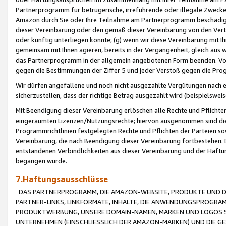
Partnerprogramm für betrügerische, irreführende oder illegale Zwecke
Amazon durch Sie oder Ihre Teilnahme am Partnerprogramm beschädig
dieser Vereinbarung oder den gemäß dieser Vereinbarung von den Vertr
oder künftig unterliegen könnte; (g) wenn wir diese Vereinbarung mit I
gemeinsam mit Ihnen agieren, bereits in der Vergangenheit, gleich aus
das Partnerprogramm in der allgemein angebotenen Form beenden. Vors
gegen die Bestimmungen der Ziffer 5 und jeder Verstoß gegen die Prog
Wir dürfen angefallene und noch nicht ausgezahlte Vergütungen nach 
sicherzustellen, dass der richtige Betrag ausgezahlt wird (beispielsw
Mit Beendigung dieser Vereinbarung erlöschen alle Rechte und Pflichte
eingeräumten Lizenzen/Nutzungsrechte; hiervon ausgenommen sind die in 
Programmrichtlinien festgelegten Rechte und Pflichten der Parteien sow
Vereinbarung, die nach Beendigung dieser Vereinbarung fortbestehen. D
entstandenen Verbindlichkeiten aus dieser Vereinbarung und der Haft
begangen wurde.
7.Haftungsausschlüsse
DAS PARTNERPROGRAMM, DIE AMAZON-WEBSITE, PRODUKTE UND DI
PARTNER-LINKS, LINKFORMATE, INHALTE, DIE ANWENDUNGSPROGR
PRODUKTWERBUNG, UNSERE DOMAIN-NAMEN, MARKEN UND LOGOS S
UNTERNEHMEN (EINSCHLIESSLICH DER AMAZON-MARKEN) UND DIE GE