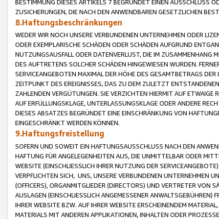
BESTIMMUNG DIESES ARTIKELS 7 BEGRÜNDET EINEN AUSSCHLUSS 
ZUSICHERUNGEN, DIE NACH DEN ANWENDBAREN GESETZLICHEN BE
8.Haftungsbeschränkungen
WEDER WIR NOCH UNSERE VERBUNDENEN UNTERNEHMEN ODER LIZEN
ODER EXEMPLARISCHE SCHÄDEN ODER SCHÄDEN AUFGRUND ENTGANG
NUTZUNGSAUSFALL ODER DATENVERLUST, DIE IM ZUSAMMENHANG MI
DES AUFTRETENS SOLCHER SCHÄDEN HINGEWIESEN WURDEN. FERN
SERVICEANGEBOTEN MAXIMAL DER HÖHE DES GESAMTBETRAGS DER 
ZEITPUNKT DES EREIGNISSES, DAS ZU DEM ZULETZT ENTSTANDENE
ZAHLENDEN VERGÜTUNGEN. SIE VERZICHTEN HIERMIT AUF ETWAIGE 
AUF ERFÜLLUNGSKLAGE, UNTERLASSUNGSKLAGE ODER ANDERE RECHT
DIESES ABSATZES BEGRÜNDET EINE EINSCHRÄNKUNG VON HAFTUNG
EINGESCHRÄNKT WERDEN KÖNNEN.
9.Haftungsfreistellung
SOFERN UND SOWEIT EIN HAFTUNGSAUSSCHLUSS NACH DEN ANWENDB
HAFTUNG FÜR ANGELEGENHEITEN AUS, DIE UNMITTELBAR ODER MITT
WEBSITE (EINSCHLIESSLICH IHRER NUTZUNG DER SERVICEANGEBOTE)
VERPFLICHTEN SICH, UNS, UNSERE VERBUNDENEN UNTERNEHMEN UN
(OFFICERS), ORGANMITGLIEDER (DIRECTORS) UND VERTRETER VON 
AUSLAGEN (EINSCHLIESSLICH ANGEMESSENER ANWALTSGEBÜHREN) FR
IHRER WEBSITE BZW. AUF IHRER WEBSITE ERSCHEINENDEM MATERIAL
MATERIALS MIT ANDEREN APPLIKATIONEN, INHALTEN ODER PROZESSE