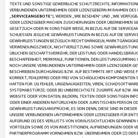
TEXTE UND SONSTIGE GEWERBLICHE SCHUTZRECHTE, INFORMATIONE
VERBUNDENEN UNTERNEHMEN ODER LIZENZGEBERN IM RAHMEN DES
„
SERVICEANGEBOTE
“), WERDEN „WIE BESEHEN“ UND „WIE VERFÜ
ODER LIZENZGEBER MACHEN ZUSICHERUNGEN ODER ÜBERNEHMEN GEW
GESETZLICH ODER IN SONSTIGER WEISE, IN BEZUG AUF DIE SERVI
SCHLIESSEN JEGLICHE GEWÄHRLEISTUNGEN IN BEZUG AUF DIE SERVI
GEWÄHRLEISTUNGEN BEZÜGLICH RECHTSMÄNGELN, MARKTGÄNGIGKEIT
VERWENDUNGSZWECK, NICHTVERLETZUNG SOWIE GEWÄHRLEISTUNGEN 
ÜBLICHEN GESCHÄFTSVERKEHR, DER LEISTUNG ODER HANDELSBRÄUCH
BESCHAFFENHEIT, MERKMALE, FUNKTIONEN, DEN LEISTUNGSUMFANG 
NOCH UNSERE VERBUNDENEN UNTERNEHMEN ODER LIZENZGEBER GEWÄ
BESCHRIEBEN DURCHGÄNGIG BZW. AUF BESTIMMTE ART UND WEISE
KORREKT, FEHLERFREI ODER FREI VON SCHÄDLICHEN KOMPONENTEN
HAFTEN FÜR: (A) FEHLER, UNGENAUIGKEITEN, VIREN, SCHADSOFTW
SYSTEMABSTÜRZE; ODER (B) UNBERECHTIGTE ZUGRIFFE AUF BZW. 
WEBSITE ODER VON DATEN, BILDERN, TEXTEN ODER SONSTIGEN INF
ODER EINER ANDEREN NATÜRLICHEN ODER JURISTISCHEN PERSON OD
GEWÄHRLEISTUNGSANSPRÜCHE, ES SEIN DENN, DIESE SIND IN DIES
UNSERE VERBUNDENEN UNTERNEHMEN ODER LIZENZGEBER FÜR EN
AUFGRUND (X) DES VERLUSTS VON VORAUSSICHTLICHEN GEWINNEN
VORTEILEN SOWIE (Y) VON INVESTITIONEN, AUFWENDUNGEN ODER VE
PARTNERPROGRAMM VORNEHMEN BZW. ÜBERNEHMEN ODER (Z) DER 