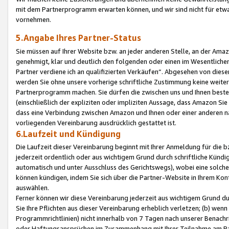
mit dem Partnerprogramm erwarten können, und wir sind nicht für etwa
vornehmen.
5.Angabe Ihres Partner-Status
Sie müssen auf Ihrer Website bzw. an jeder anderen Stelle, an der Am
genehmigt, klar und deutlich den folgenden oder einen im Wesentlichen
Partner verdiene ich an qualifizierten Verkäufen“. Abgesehen von die
werden Sie ohne unsere vorherige schriftliche Zustimmung keine weite
Partnerprogramm machen. Sie dürfen die zwischen uns und Ihnen best
(einschließlich der expliziten oder impliziten Aussage, dass Amazon Si
dass eine Verbindung zwischen Amazon und Ihnen oder einer anderen natü
vorliegenden Vereinbarung ausdrücklich gestattet ist.
6.Laufzeit und Kündigung
Die Laufzeit dieser Vereinbarung beginnt mit Ihrer Anmeldung für die 
jederzeit ordentlich oder aus wichtigem Grund durch schriftliche Kündi
automatisch und unter Ausschluss des Gerichtswegs), wobei eine solch
können kündigen, indem Sie sich über die Partner-Website in Ihrem Ko
auswählen.
Ferner können wir diese Vereinbarung jederzeit aus wichtigem Grund dur
Sie Ihre Pflichten aus dieser Vereinbarung erheblich verletzen; (b) wen
Programmrichtlinien) nicht innerhalb von 7 Tagen nach unserer Benachr
oder Haftungsansprüchen im Zusammenhang mit Ihrer Teilnahme am Pa