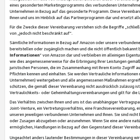
eines gesonderten Marketingprogramms des verbundenen Unternehmens
Unternehmen in Bezug auf das gesonderte Programm. Diese Vereinbarung
Ihnen und uns im Hinblick auf das Partnerprogramm dar und ersetzt al
Für die Zwecke dieser Vereinbarung verstehen sich die Begriffe „schließ
von „jedoch nicht beschränkt auf“.
Sämtliche Informationen in Bezug auf Amazon oder unsere verbunde
bereitstellen oder zugänglich machen und die nicht öffentlich bekannt bz
Informationen
“ von Amazon dar und verbleiben im alleinigen Eigent
wie dies angemessenerweise für die Erbringung Ihrer Leistungen gemäß d
juristischen Personen, die im Zusammenhang mit Ihrem Konto Zugriff au
Pflichten kennen und einhalten. Sie werden Vertrauliche Informationen 
Unternehmen) weitergeben und alle angemessenen Maßnahmen ergreifen
schützen, die gemäß dieser Vereinbarung nicht ausdrücklich zulässig is
Vertraulichkeits- oder Geheimhaltungsvereinbarungen und gilt für die
Das Verhältnis zwischen Ihnen und uns ist das unabhängiger Vertragspa
Joint-Venture, ein Vertretungsverhältnis, eine Franchisevereinbarung, 
unseren jeweiligen verbundenen Unternehmen und Ihnen. Sie sind ni
oder Zusagen abzugeben oder anzunehmen. Wenn Sie eine andere natürli
ermöglichen, Handlungen in Bezug auf den Gegenstand dieser Vereinbar
Ungeachtet anders lautender Bestimmungen in dieser Vereinbarung wird