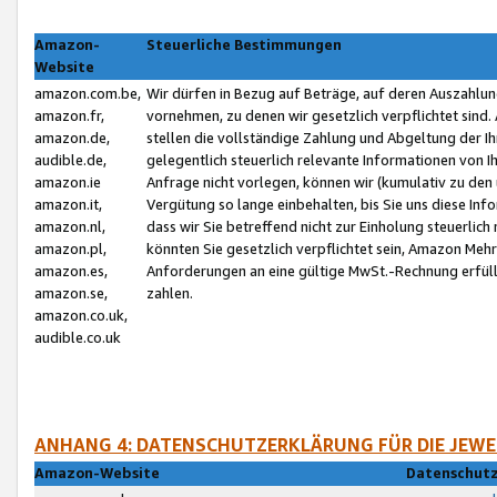
Amazon-
Steuerliche Bestimmungen
Website
amazon.com.be,
Wir dürfen in Bezug auf Beträge, auf deren Auszahlun
amazon.fr,
vornehmen, zu denen wir gesetzlich verpflichtet sind
amazon.de,
stellen die vollständige Zahlung und Abgeltung der 
audible.de,
gelegentlich steuerlich relevante Informationen von I
amazon.ie
Anfrage nicht vorlegen, können wir (kumulativ zu de
amazon.it,
Vergütung so lange einbehalten, bis Sie uns diese Inf
amazon.nl,
dass wir Sie betreffend nicht zur Einholung steuerlich 
amazon.pl,
könnten Sie gesetzlich verpflichtet sein, Amazon Meh
amazon.es,
Anforderungen an eine gültige MwSt.-Rechnung erfüllt
amazon.se,
zahlen.
amazon.co.uk,
audible.co.uk
ANHANG 4: DATENSCHUTZERKLÄRUNG FÜR DIE JEWE
Amazon-Website
Datenschutz