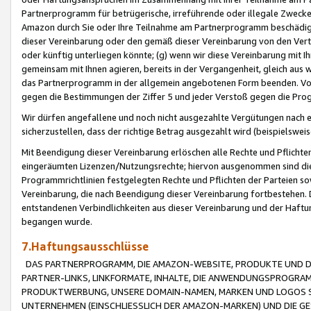
Partnerprogramm für betrügerische, irreführende oder illegale Zwecke
Amazon durch Sie oder Ihre Teilnahme am Partnerprogramm beschädig
dieser Vereinbarung oder den gemäß dieser Vereinbarung von den Vertr
oder künftig unterliegen könnte; (g) wenn wir diese Vereinbarung mit I
gemeinsam mit Ihnen agieren, bereits in der Vergangenheit, gleich aus
das Partnerprogramm in der allgemein angebotenen Form beenden. Vors
gegen die Bestimmungen der Ziffer 5 und jeder Verstoß gegen die Prog
Wir dürfen angefallene und noch nicht ausgezahlte Vergütungen nach 
sicherzustellen, dass der richtige Betrag ausgezahlt wird (beispielsw
Mit Beendigung dieser Vereinbarung erlöschen alle Rechte und Pflichte
eingeräumten Lizenzen/Nutzungsrechte; hiervon ausgenommen sind die in 
Programmrichtlinien festgelegten Rechte und Pflichten der Parteien sow
Vereinbarung, die nach Beendigung dieser Vereinbarung fortbestehen. D
entstandenen Verbindlichkeiten aus dieser Vereinbarung und der Haft
begangen wurde.
7.Haftungsausschlüsse
DAS PARTNERPROGRAMM, DIE AMAZON-WEBSITE, PRODUKTE UND DI
PARTNER-LINKS, LINKFORMATE, INHALTE, DIE ANWENDUNGSPROGR
PRODUKTWERBUNG, UNSERE DOMAIN-NAMEN, MARKEN UND LOGOS S
UNTERNEHMEN (EINSCHLIESSLICH DER AMAZON-MARKEN) UND DIE GE