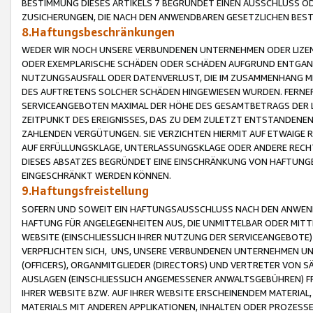
BESTIMMUNG DIESES ARTIKELS 7 BEGRÜNDET EINEN AUSSCHLUSS 
ZUSICHERUNGEN, DIE NACH DEN ANWENDBAREN GESETZLICHEN BE
8.Haftungsbeschränkungen
WEDER WIR NOCH UNSERE VERBUNDENEN UNTERNEHMEN ODER LIZEN
ODER EXEMPLARISCHE SCHÄDEN ODER SCHÄDEN AUFGRUND ENTGANG
NUTZUNGSAUSFALL ODER DATENVERLUST, DIE IM ZUSAMMENHANG MI
DES AUFTRETENS SOLCHER SCHÄDEN HINGEWIESEN WURDEN. FERN
SERVICEANGEBOTEN MAXIMAL DER HÖHE DES GESAMTBETRAGS DER 
ZEITPUNKT DES EREIGNISSES, DAS ZU DEM ZULETZT ENTSTANDENE
ZAHLENDEN VERGÜTUNGEN. SIE VERZICHTEN HIERMIT AUF ETWAIGE 
AUF ERFÜLLUNGSKLAGE, UNTERLASSUNGSKLAGE ODER ANDERE RECHT
DIESES ABSATZES BEGRÜNDET EINE EINSCHRÄNKUNG VON HAFTUNG
EINGESCHRÄNKT WERDEN KÖNNEN.
9.Haftungsfreistellung
SOFERN UND SOWEIT EIN HAFTUNGSAUSSCHLUSS NACH DEN ANWENDB
HAFTUNG FÜR ANGELEGENHEITEN AUS, DIE UNMITTELBAR ODER MITT
WEBSITE (EINSCHLIESSLICH IHRER NUTZUNG DER SERVICEANGEBOTE)
VERPFLICHTEN SICH, UNS, UNSERE VERBUNDENEN UNTERNEHMEN UN
(OFFICERS), ORGANMITGLIEDER (DIRECTORS) UND VERTRETER VON 
AUSLAGEN (EINSCHLIESSLICH ANGEMESSENER ANWALTSGEBÜHREN) FR
IHRER WEBSITE BZW. AUF IHRER WEBSITE ERSCHEINENDEM MATERIAL
MATERIALS MIT ANDEREN APPLIKATIONEN, INHALTEN ODER PROZESSE