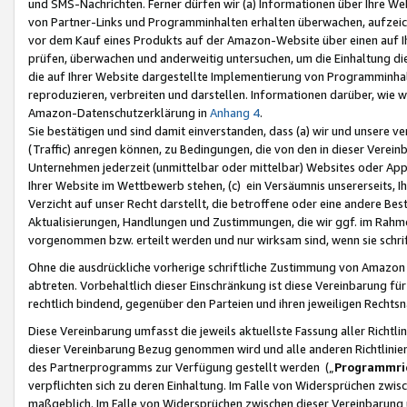
und SMS-Nachrichten. Ferner dürfen wir (a) Informationen über Ihre We
von Partner-Links und Programminhalten erhalten überwachen, aufzei
vor dem Kauf eines Produkts auf der Amazon-Website über einen auf Ih
prüfen, überwachen und anderweitig untersuchen, um die Einhaltung dies
die auf Ihrer Website dargestellte Implementierung von Programminhalt
reproduzieren, verbreiten und darstellen. Informationen darüber, wie w
Amazon-Datenschutzerklärung in
Anhang 4
.
Sie bestätigen und sind damit einverstanden, dass (a) wir und unsere 
(Traffic) anregen können, zu Bedingungen, die von den in dieser Vere
Unternehmen jederzeit (unmittelbar oder mittelbar) Websites oder Appl
Ihrer Website im Wettbewerb stehen, (c) ein Versäumnis unsererseits, I
Verzicht auf unser Recht darstellt, die betroffene oder eine andere B
Aktualisierungen, Handlungen und Zustimmungen, die wir ggf. im Rahme
vorgenommen bzw. erteilt werden und nur wirksam sind, wenn sie schri
Ohne die ausdrückliche vorherige schriftliche Zustimmung von Amazon
abtreten. Vorbehaltlich dieser Einschränkung ist diese Vereinbarung f
rechtlich bindend, gegenüber den Parteien und ihren jeweiligen Rech
Diese Vereinbarung umfasst die jeweils aktuellste Fassung aller Richtli
dieser Vereinbarung Bezug genommen wird und alle anderen Richtlinie
des Partnerprogramms zur Verfügung gestellt werden („
Programmric
verpflichten sich zu deren Einhaltung. Im Falle von Widersprüchen zwi
maßgeblich. Im Falle von Widersprüchen zwischen dieser Vereinbarun