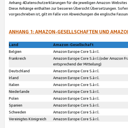
Anhang 4Datenschutzerklärungen für die jeweiligen Amazon-Websites
Diese Anhänge enthalten zur besseren Übersicht Übersetzungen. Sofe
vorgeschrieben ist, gilt im Falle von Abweichungen die englische Fass
ANHANG 1: AMAZON-GESELLSCHAFTEN UND AMAZO
Land
Amazon-Gesellschaft
Belgien
Amazon Europe Core S.à r.l.
Frankreich
Amazon Europe Core S.à r.l.(oder Amazon Fr
entsprechend der Mitteilung)
Deutschland
Amazon Europe Core S.à r.l.
Irland
Amazon Europe Core S.à r.l.
Italien
Amazon Europe Core S.à r.l.
Niederlande
Amazon Europe Core S.à r.l.
Polen
Amazon Europe Core S.à r.l.
Spanien
Amazon Europe Core S.à r.l.
Schweden
Amazon Europe Core S.à r.l.
Vereinigtes Königreich
Amazon Europe Core S.à r.l.