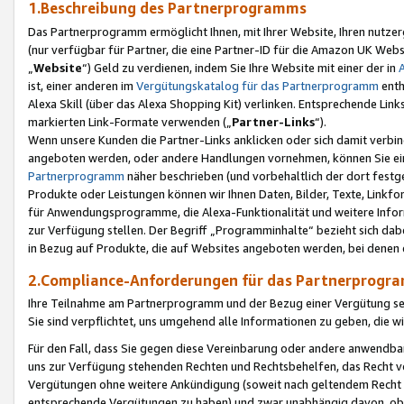
1.Beschreibung des Partnerprogramms
Das Partnerprogramm ermöglicht Ihnen, mit Ihrer Website, Ihren nutzer
(nur verfügbar für Partner, die eine Partner-ID für die Amazon UK We
„
Website
“) Geld zu verdienen, indem Sie Ihre Website mit einer der in
ist, einer anderen im
Vergütungskatalog für das Partnerprogramm
enth
Alexa Skill (über das Alexa Shopping Kit) verlinken. Entsprechende Lin
markierten Link-Formate verwenden („
Partner-Links
“).
Wenn unsere Kunden die Partner-Links anklicken oder sich damit verbi
angeboten werden, oder andere Handlungen vornehmen, können Sie eine
Partnerprogramm
näher beschrieben (und vorbehaltlich der dort festg
Produkte oder Leistungen können wir Ihnen Daten, Bilder, Texte, Linkfo
für Anwendungsprogramme, die Alexa-Funktionalität und weitere Inf
zur Verfügung stellen. Der Begriff „Programminhalte“ bezieht sich dabe
in Bezug auf Produkte, die auf Websites angeboten werden, bei denen 
2.Compliance-Anforderungen für das Partnerprog
Ihre Teilnahme am Partnerprogramm und der Bezug einer Vergütung setz
Sie sind verpflichtet, uns umgehend alle Informationen zu geben, die w
Für den Fall, dass Sie gegen diese Vereinbarung oder andere anwendba
uns zur Verfügung stehenden Rechten und Rechtsbehelfen, das Recht vo
Vergütungen ohne weitere Ankündigung (soweit nach geltendem Recht z
entsprechende Vergütungen zu haben) und zwar unabhängig davon, ob 