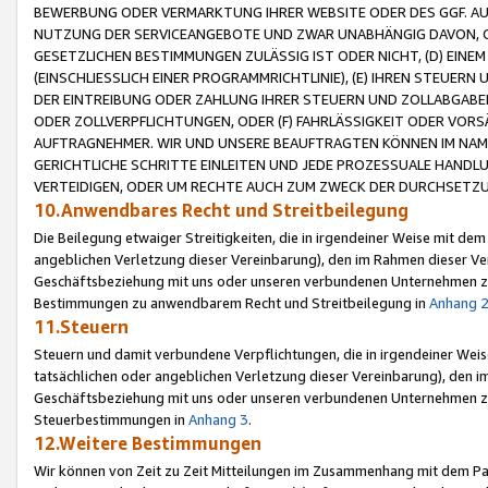
BEWERBUNG ODER VERMARKTUNG IHRER WEBSITE ODER DES GGF. AUF 
NUTZUNG DER SERVICEANGEBOTE UND ZWAR UNABHÄNGIG DAVON, O
GESETZLICHEN BESTIMMUNGEN ZULÄSSIG IST ODER NICHT, (D) EINE
(EINSCHLIESSLICH EINER PROGRAMMRICHTLINIE), (E) IHREN STEUER
DER EINTREIBUNG ODER ZAHLUNG IHRER STEUERN UND ZOLLABGAB
ODER ZOLLVERPFLICHTUNGEN, ODER (F) FAHRLÄSSIGKEIT ODER VORS
AUFTRAGNEHMER. WIR UND UNSERE BEAUFTRAGTEN KÖNNEN IM NAME
GERICHTLICHE SCHRITTE EINLEITEN UND JEDE PROZESSUALE HAND
VERTEIDIGEN, ODER UM RECHTE AUCH ZUM ZWECK DER DURCHSETZU
10.Anwendbares Recht und Streitbeilegung
Die Beilegung etwaiger Streitigkeiten, die in irgendeiner Weise mit de
angeblichen Verletzung dieser Vereinbarung), den im Rahmen dieser Ve
Geschäftsbeziehung mit uns oder unseren verbundenen Unternehmen zu
Bestimmungen zu anwendbarem Recht und Streitbeilegung in
Anhang 
11.Steuern
Steuern und damit verbundene Verpflichtungen, die in irgendeiner Wei
tatsächlichen oder angeblichen Verletzung dieser Vereinbarung), den 
Geschäftsbeziehung mit uns oder unseren verbundenen Unternehmen z
Steuerbestimmungen in
Anhang 3
.
12.Weitere Bestimmungen
Wir können von Zeit zu Zeit Mitteilungen im Zusammenhang mit dem Par