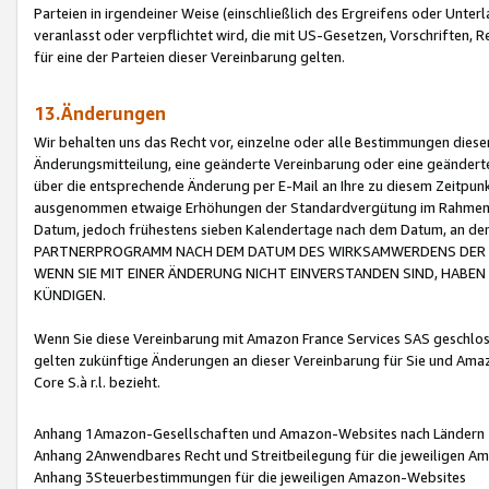
Parteien in irgendeiner Weise (einschließlich des Ergreifens oder Unt
veranlasst oder verpflichtet wird, die mit US-Gesetzen, Vorschriften,
für eine der Parteien dieser Vereinbarung gelten.
13.Änderungen
Wir behalten uns das Recht vor, einzelne oder alle Bestimmungen diese
Änderungsmitteilung, eine geänderte Vereinbarung oder eine geänderte 
über die entsprechende Änderung per E-Mail an Ihre zu diesem Zeitpun
ausgenommen etwaige Erhöhungen der Standardvergütung im Rahmen
Datum, jedoch frühestens sieben Kalendertage nach dem Datum, an de
PARTNERPROGRAMM NACH DEM DATUM DES WIRKSAMWERDENS DER Ä
WENN SIE MIT EINER ÄNDERUNG NICHT EINVERSTANDEN SIND, HABEN S
KÜNDIGEN.
Wenn Sie diese Vereinbarung mit Amazon France Services SAS geschlo
gelten zukünftige Änderungen an dieser Vereinbarung für Sie und Ama
Core S.à r.l. bezieht.
Anhang 1Amazon-Gesellschaften und Amazon-Websites nach Ländern
Anhang 2Anwendbares Recht und Streitbeilegung für die jeweiligen 
Anhang 3Steuerbestimmungen für die jeweiligen Amazon-Websites