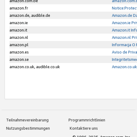
amazon.com.be
amazon.com.b
amazon.fr
Notice:Protec
amazon.de, audible.de
Amazon.de Da
amazon.ie
Amazon.ie Pri
amazon.it
Amazon.it Inf
amazon.nl
Amazon.nl Pri
amazon.pl
Informacja O
amazon.es
Aviso de Priv
amazon.se
Integritetsm
amazon.co.uk, audible.co.uk
Amazon.co.uk 
Teilnahmevereinbarung
Programmrichtlinien
Nutzungsbestimmungen
Kontaktiere uns