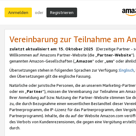
Anmelden
Registrieren
oder
Vereinbarung zur Teilnahme am 
zuletzt aktualisiert am
:
15. Oktober 2025
(Derzeitige Partner - 
Willkommen auf Amazons Partner-Website (die „
Partner-Website
“)
genannten Amazon-Gesellschaften („
Amazon
“ oder „
uns
“ oder ähnli
Übersetzungen stehen in folgenden Sprachen zur Verfügung :
Englisch
,
den Übersetzungen gilt die englische Fassung.
Natürliche oder juristische Personen, die an unserem Marketing-Partn
oder ein „
Partner
“), müssen die Vereinbarung zur Teilnahme am Ama
Ihrer Anmeldung auf bzw. Nutzung der Partner-Website stimmen Sie die
zu, die durch Bezugnahme einen wesentlichen Bestandteil dieser Verei
Partnerprogramm, die IP-Lizenz für das Partnerprogramm, den Vergütu
Partnerprogramm). Inhalte, die du auf der Website Amazon.com veröffe
des Verbots von Kundenrezensionen, die gegen eine Vergütung erstellt, 
durch.