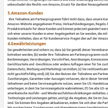
unbeschadet des Rechts von Amazon, Ersatz für darüber hinausgehen
3.Amazon-Kunden
Ihre Teilnahme am Partnerprogramm führt nicht dazu, dass unsere Kun
Amazon-Website angegebenen Preise, Verkaufsbedingungen, Regeln, Ri
Produktverkäufe für diese Kunden und können jederzeit geändert werde
sich einer unserer Kunden in einer Angelegenheit an Sie wenden, die 
Kunden mitteilen, dass er für Kundenservice-Fragen den auf der Ama
4.Gewährleistungen
Sie gewährleisten und sichern zu, dass (a) Sie gemäß dieser Vereinba
betreiben werden; (b) weder Ihre Teilnahme am Partnerprogramm noch d
Bestimmungen, Verordnungen, Vorschriften, Anordnungen, Konzessionen,
Gerichtsurteile und -beschlüsse oder andere Auflagen einer für Sie zu
Datenschutz, Werbung und Marketing) verstoßen; (c) Sie rechtswirksam 
nicht geschäftsfähig sind); (d) Sie den Nutzen der Teilnahme am Partne
Zusicherungen, Garantien oder Aussagen verlassen, die in dieser Verein
teilnehmen und keine Serviceangebote nutzen, wenn Sie US-Handelssa
unterliegen, in dem Sie Serviceangebote wahrnehmen; (f) Sie alle US
amerikanische Ausfuhr- und Wiederausfuhrbeschränkungen einhalten, 
Technologie und Leistungen gelten, und (g) die Angaben, die Sie im 
sind. Sie können Ihre Angaben aktualisieren, indem Sie sich über die 
Wir machen keine Zusicherungen und übernehmen keine Gewährleistun