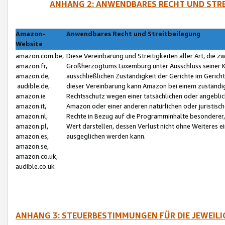
ANHANG 2: ANWENDBARES RECHT UND STRE
Amazon-
Anwendbares Recht und Streitbeilegung
Website
amazon.com.be,
Diese Vereinbarung und Streitigkeiten aller Art, die 
amazon.fr,
Großherzogtums Luxemburg unter Ausschluss seiner Kol
amazon.de,
ausschließlichen Zuständigkeit der Gerichte im Geri
audible.de,
dieser Vereinbarung kann Amazon bei einem zuständig
amazon.ie
Rechtsschutz wegen einer tatsächlichen oder angebli
amazon.it,
Amazon oder einer anderen natürlichen oder juristisc
amazon.nl,
Rechte in Bezug auf die Programminhalte besonderer,
amazon.pl,
Wert darstellen, dessen Verlust nicht ohne Weiteres e
amazon.es,
ausgeglichen werden kann.
amazon.se,
amazon.co.uk,
audible.co.uk
ANHANG 3: STEUERBESTIMMUNGEN FÜR DIE JEWEIL