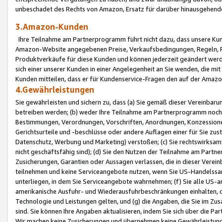
unbeschadet des Rechts von Amazon, Ersatz für darüber hinausgehen
3.Amazon-Kunden
Ihre Teilnahme am Partnerprogramm führt nicht dazu, dass unsere Kun
Amazon-Website angegebenen Preise, Verkaufsbedingungen, Regeln, Ri
Produktverkäufe für diese Kunden und können jederzeit geändert werde
sich einer unserer Kunden in einer Angelegenheit an Sie wenden, die 
Kunden mitteilen, dass er für Kundenservice-Fragen den auf der Ama
4.Gewährleistungen
Sie gewährleisten und sichern zu, dass (a) Sie gemäß dieser Vereinba
betreiben werden; (b) weder Ihre Teilnahme am Partnerprogramm noch d
Bestimmungen, Verordnungen, Vorschriften, Anordnungen, Konzessionen,
Gerichtsurteile und -beschlüsse oder andere Auflagen einer für Sie zu
Datenschutz, Werbung und Marketing) verstoßen; (c) Sie rechtswirksam 
nicht geschäftsfähig sind); (d) Sie den Nutzen der Teilnahme am Partne
Zusicherungen, Garantien oder Aussagen verlassen, die in dieser Verein
teilnehmen und keine Serviceangebote nutzen, wenn Sie US-Handelssa
unterliegen, in dem Sie Serviceangebote wahrnehmen; (f) Sie alle US
amerikanische Ausfuhr- und Wiederausfuhrbeschränkungen einhalten, 
Technologie und Leistungen gelten, und (g) die Angaben, die Sie im 
sind. Sie können Ihre Angaben aktualisieren, indem Sie sich über die 
Wir machen keine Zusicherungen und übernehmen keine Gewährleistun