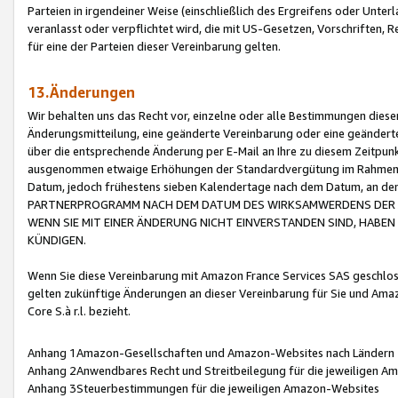
Parteien in irgendeiner Weise (einschließlich des Ergreifens oder Unt
veranlasst oder verpflichtet wird, die mit US-Gesetzen, Vorschriften,
für eine der Parteien dieser Vereinbarung gelten.
13.Änderungen
Wir behalten uns das Recht vor, einzelne oder alle Bestimmungen diese
Änderungsmitteilung, eine geänderte Vereinbarung oder eine geänderte 
über die entsprechende Änderung per E-Mail an Ihre zu diesem Zeitpun
ausgenommen etwaige Erhöhungen der Standardvergütung im Rahmen
Datum, jedoch frühestens sieben Kalendertage nach dem Datum, an de
PARTNERPROGRAMM NACH DEM DATUM DES WIRKSAMWERDENS DER Ä
WENN SIE MIT EINER ÄNDERUNG NICHT EINVERSTANDEN SIND, HABEN S
KÜNDIGEN.
Wenn Sie diese Vereinbarung mit Amazon France Services SAS geschlo
gelten zukünftige Änderungen an dieser Vereinbarung für Sie und Ama
Core S.à r.l. bezieht.
Anhang 1Amazon-Gesellschaften und Amazon-Websites nach Ländern
Anhang 2Anwendbares Recht und Streitbeilegung für die jeweiligen 
Anhang 3Steuerbestimmungen für die jeweiligen Amazon-Websites