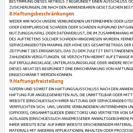
BESTIMMUNG DIESES ARTIKELS 7 BEGRÜNDET EINEN AUSSCHLUSS 
ZUSICHERUNGEN, DIE NACH DEN ANWENDBAREN GESETZLICHEN BE
8.Haftungsbeschränkungen
WEDER WIR NOCH UNSERE VERBUNDENEN UNTERNEHMEN ODER LIZEN
ODER EXEMPLARISCHE SCHÄDEN ODER SCHÄDEN AUFGRUND ENTGANG
NUTZUNGSAUSFALL ODER DATENVERLUST, DIE IM ZUSAMMENHANG MI
DES AUFTRETENS SOLCHER SCHÄDEN HINGEWIESEN WURDEN. FERN
SERVICEANGEBOTEN MAXIMAL DER HÖHE DES GESAMTBETRAGS DER 
ZEITPUNKT DES EREIGNISSES, DAS ZU DEM ZULETZT ENTSTANDENE
ZAHLENDEN VERGÜTUNGEN. SIE VERZICHTEN HIERMIT AUF ETWAIGE 
AUF ERFÜLLUNGSKLAGE, UNTERLASSUNGSKLAGE ODER ANDERE RECHT
DIESES ABSATZES BEGRÜNDET EINE EINSCHRÄNKUNG VON HAFTUNG
EINGESCHRÄNKT WERDEN KÖNNEN.
9.Haftungsfreistellung
SOFERN UND SOWEIT EIN HAFTUNGSAUSSCHLUSS NACH DEN ANWENDB
HAFTUNG FÜR ANGELEGENHEITEN AUS, DIE UNMITTELBAR ODER MITT
WEBSITE (EINSCHLIESSLICH IHRER NUTZUNG DER SERVICEANGEBOTE)
VERPFLICHTEN SICH, UNS, UNSERE VERBUNDENEN UNTERNEHMEN UN
(OFFICERS), ORGANMITGLIEDER (DIRECTORS) UND VERTRETER VON 
AUSLAGEN (EINSCHLIESSLICH ANGEMESSENER ANWALTSGEBÜHREN) FR
IHRER WEBSITE BZW. AUF IHRER WEBSITE ERSCHEINENDEM MATERIAL
MATERIALS MIT ANDEREN APPLIKATIONEN, INHALTEN ODER PROZESSE