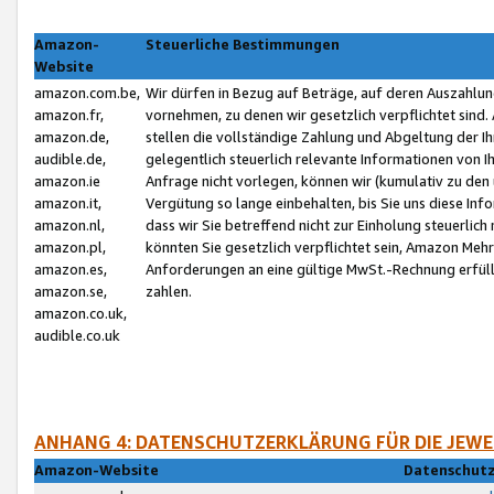
Amazon-
Steuerliche Bestimmungen
Website
amazon.com.be,
Wir dürfen in Bezug auf Beträge, auf deren Auszahlun
amazon.fr,
vornehmen, zu denen wir gesetzlich verpflichtet sind
amazon.de,
stellen die vollständige Zahlung und Abgeltung der 
audible.de,
gelegentlich steuerlich relevante Informationen von I
amazon.ie
Anfrage nicht vorlegen, können wir (kumulativ zu de
amazon.it,
Vergütung so lange einbehalten, bis Sie uns diese Inf
amazon.nl,
dass wir Sie betreffend nicht zur Einholung steuerlich 
amazon.pl,
könnten Sie gesetzlich verpflichtet sein, Amazon Meh
amazon.es,
Anforderungen an eine gültige MwSt.-Rechnung erfüllt
amazon.se,
zahlen.
amazon.co.uk,
audible.co.uk
ANHANG 4: DATENSCHUTZERKLÄRUNG FÜR DIE JEWE
Amazon-Website
Datenschutz