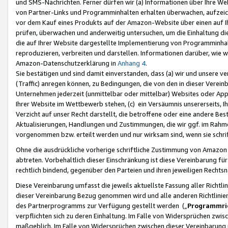
und SMS-Nachrichten. Ferner dürfen wir (a) Informationen über Ihre We
von Partner-Links und Programminhalten erhalten überwachen, aufzei
vor dem Kauf eines Produkts auf der Amazon-Website über einen auf Ih
prüfen, überwachen und anderweitig untersuchen, um die Einhaltung dies
die auf Ihrer Website dargestellte Implementierung von Programminhalt
reproduzieren, verbreiten und darstellen. Informationen darüber, wie w
Amazon-Datenschutzerklärung in
Anhang 4
.
Sie bestätigen und sind damit einverstanden, dass (a) wir und unsere 
(Traffic) anregen können, zu Bedingungen, die von den in dieser Vere
Unternehmen jederzeit (unmittelbar oder mittelbar) Websites oder Appl
Ihrer Website im Wettbewerb stehen, (c) ein Versäumnis unsererseits, I
Verzicht auf unser Recht darstellt, die betroffene oder eine andere B
Aktualisierungen, Handlungen und Zustimmungen, die wir ggf. im Rahme
vorgenommen bzw. erteilt werden und nur wirksam sind, wenn sie schri
Ohne die ausdrückliche vorherige schriftliche Zustimmung von Amazon
abtreten. Vorbehaltlich dieser Einschränkung ist diese Vereinbarung f
rechtlich bindend, gegenüber den Parteien und ihren jeweiligen Rech
Diese Vereinbarung umfasst die jeweils aktuellste Fassung aller Richtli
dieser Vereinbarung Bezug genommen wird und alle anderen Richtlinie
des Partnerprogramms zur Verfügung gestellt werden („
Programmric
verpflichten sich zu deren Einhaltung. Im Falle von Widersprüchen zwi
maßgeblich. Im Falle von Widersprüchen zwischen dieser Vereinbarun