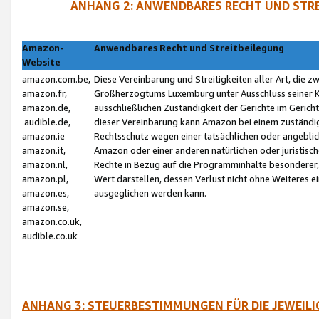
ANHANG 2: ANWENDBARES RECHT UND STRE
Amazon-
Anwendbares Recht und Streitbeilegung
Website
amazon.com.be,
Diese Vereinbarung und Streitigkeiten aller Art, die 
amazon.fr,
Großherzogtums Luxemburg unter Ausschluss seiner Kol
amazon.de,
ausschließlichen Zuständigkeit der Gerichte im Geri
audible.de,
dieser Vereinbarung kann Amazon bei einem zuständig
amazon.ie
Rechtsschutz wegen einer tatsächlichen oder angebli
amazon.it,
Amazon oder einer anderen natürlichen oder juristisc
amazon.nl,
Rechte in Bezug auf die Programminhalte besonderer,
amazon.pl,
Wert darstellen, dessen Verlust nicht ohne Weiteres e
amazon.es,
ausgeglichen werden kann.
amazon.se,
amazon.co.uk,
audible.co.uk
ANHANG 3: STEUERBESTIMMUNGEN FÜR DIE JEWEIL