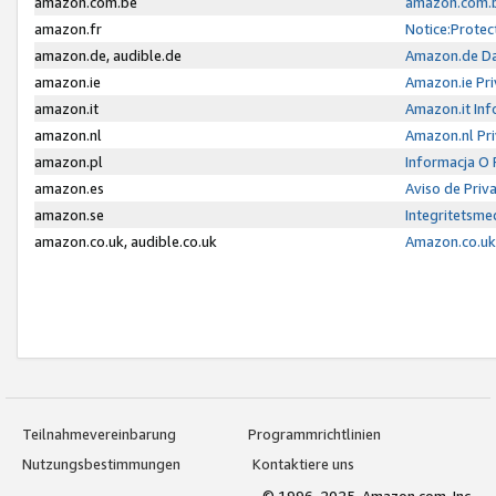
amazon.com.be
amazon.com.b
amazon.fr
Notice:Protec
amazon.de, audible.de
Amazon.de Da
amazon.ie
Amazon.ie Pri
amazon.it
Amazon.it Inf
amazon.nl
Amazon.nl Pri
amazon.pl
Informacja O
amazon.es
Aviso de Priv
amazon.se
Integritetsm
amazon.co.uk, audible.co.uk
Amazon.co.uk 
Teilnahmevereinbarung
Programmrichtlinien
Nutzungsbestimmungen
Kontaktiere uns