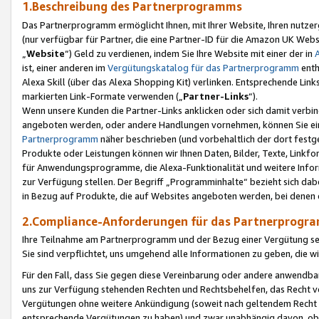
1.Beschreibung des Partnerprogramms
Das Partnerprogramm ermöglicht Ihnen, mit Ihrer Website, Ihren nutzer
(nur verfügbar für Partner, die eine Partner-ID für die Amazon UK We
„
Website
“) Geld zu verdienen, indem Sie Ihre Website mit einer der in
ist, einer anderen im
Vergütungskatalog für das Partnerprogramm
enth
Alexa Skill (über das Alexa Shopping Kit) verlinken. Entsprechende Lin
markierten Link-Formate verwenden („
Partner-Links
“).
Wenn unsere Kunden die Partner-Links anklicken oder sich damit verbi
angeboten werden, oder andere Handlungen vornehmen, können Sie eine
Partnerprogramm
näher beschrieben (und vorbehaltlich der dort festg
Produkte oder Leistungen können wir Ihnen Daten, Bilder, Texte, Linkfo
für Anwendungsprogramme, die Alexa-Funktionalität und weitere Inf
zur Verfügung stellen. Der Begriff „Programminhalte“ bezieht sich dabe
in Bezug auf Produkte, die auf Websites angeboten werden, bei denen 
2.Compliance-Anforderungen für das Partnerprog
Ihre Teilnahme am Partnerprogramm und der Bezug einer Vergütung setz
Sie sind verpflichtet, uns umgehend alle Informationen zu geben, die w
Für den Fall, dass Sie gegen diese Vereinbarung oder andere anwendba
uns zur Verfügung stehenden Rechten und Rechtsbehelfen, das Recht vo
Vergütungen ohne weitere Ankündigung (soweit nach geltendem Recht z
entsprechende Vergütungen zu haben) und zwar unabhängig davon, ob 