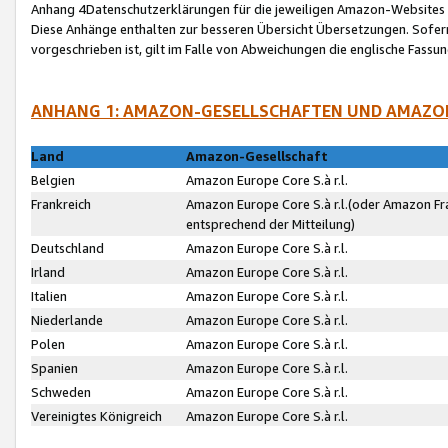
Anhang 4Datenschutzerklärungen für die jeweiligen Amazon-Websites
Diese Anhänge enthalten zur besseren Übersicht Übersetzungen. Sofe
vorgeschrieben ist, gilt im Falle von Abweichungen die englische Fass
ANHANG 1: AMAZON-GESELLSCHAFTEN UND AMAZO
Land
Amazon-Gesellschaft
Belgien
Amazon Europe Core S.à r.l.
Frankreich
Amazon Europe Core S.à r.l.(oder Amazon Fr
entsprechend der Mitteilung)
Deutschland
Amazon Europe Core S.à r.l.
Irland
Amazon Europe Core S.à r.l.
Italien
Amazon Europe Core S.à r.l.
Niederlande
Amazon Europe Core S.à r.l.
Polen
Amazon Europe Core S.à r.l.
Spanien
Amazon Europe Core S.à r.l.
Schweden
Amazon Europe Core S.à r.l.
Vereinigtes Königreich
Amazon Europe Core S.à r.l.