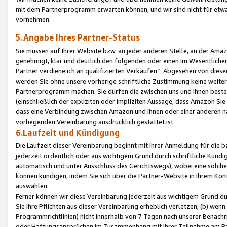
mit dem Partnerprogramm erwarten können, und wir sind nicht für etwa
vornehmen.
5.Angabe Ihres Partner-Status
Sie müssen auf Ihrer Website bzw. an jeder anderen Stelle, an der Am
genehmigt, klar und deutlich den folgenden oder einen im Wesentlichen
Partner verdiene ich an qualifizierten Verkäufen“. Abgesehen von die
werden Sie ohne unsere vorherige schriftliche Zustimmung keine weite
Partnerprogramm machen. Sie dürfen die zwischen uns und Ihnen best
(einschließlich der expliziten oder impliziten Aussage, dass Amazon Si
dass eine Verbindung zwischen Amazon und Ihnen oder einer anderen natü
vorliegenden Vereinbarung ausdrücklich gestattet ist.
6.Laufzeit und Kündigung
Die Laufzeit dieser Vereinbarung beginnt mit Ihrer Anmeldung für die 
jederzeit ordentlich oder aus wichtigem Grund durch schriftliche Kündi
automatisch und unter Ausschluss des Gerichtswegs), wobei eine solch
können kündigen, indem Sie sich über die Partner-Website in Ihrem Ko
auswählen.
Ferner können wir diese Vereinbarung jederzeit aus wichtigem Grund dur
Sie Ihre Pflichten aus dieser Vereinbarung erheblich verletzen; (b) wen
Programmrichtlinien) nicht innerhalb von 7 Tagen nach unserer Benachr
oder Haftungsansprüchen im Zusammenhang mit Ihrer Teilnahme am Pa