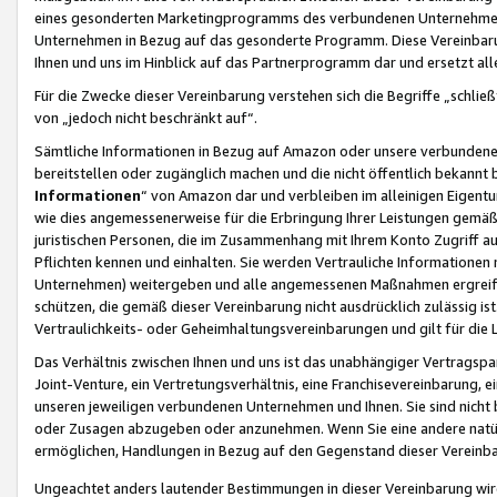
eines gesonderten Marketingprogramms des verbundenen Unternehmens
Unternehmen in Bezug auf das gesonderte Programm. Diese Vereinbarung
Ihnen und uns im Hinblick auf das Partnerprogramm dar und ersetzt al
Für die Zwecke dieser Vereinbarung verstehen sich die Begriffe „schließ
von „jedoch nicht beschränkt auf“.
Sämtliche Informationen in Bezug auf Amazon oder unsere verbunde
bereitstellen oder zugänglich machen und die nicht öffentlich bekannt bz
Informationen
“ von Amazon dar und verbleiben im alleinigen Eigent
wie dies angemessenerweise für die Erbringung Ihrer Leistungen gemäß d
juristischen Personen, die im Zusammenhang mit Ihrem Konto Zugriff au
Pflichten kennen und einhalten. Sie werden Vertrauliche Informationen 
Unternehmen) weitergeben und alle angemessenen Maßnahmen ergreifen
schützen, die gemäß dieser Vereinbarung nicht ausdrücklich zulässig is
Vertraulichkeits- oder Geheimhaltungsvereinbarungen und gilt für die
Das Verhältnis zwischen Ihnen und uns ist das unabhängiger Vertragspa
Joint-Venture, ein Vertretungsverhältnis, eine Franchisevereinbarung, 
unseren jeweiligen verbundenen Unternehmen und Ihnen. Sie sind ni
oder Zusagen abzugeben oder anzunehmen. Wenn Sie eine andere natürli
ermöglichen, Handlungen in Bezug auf den Gegenstand dieser Vereinbar
Ungeachtet anders lautender Bestimmungen in dieser Vereinbarung wird