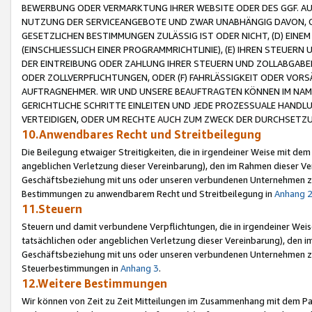
BEWERBUNG ODER VERMARKTUNG IHRER WEBSITE ODER DES GGF. AUF 
NUTZUNG DER SERVICEANGEBOTE UND ZWAR UNABHÄNGIG DAVON, O
GESETZLICHEN BESTIMMUNGEN ZULÄSSIG IST ODER NICHT, (D) EINE
(EINSCHLIESSLICH EINER PROGRAMMRICHTLINIE), (E) IHREN STEUER
DER EINTREIBUNG ODER ZAHLUNG IHRER STEUERN UND ZOLLABGAB
ODER ZOLLVERPFLICHTUNGEN, ODER (F) FAHRLÄSSIGKEIT ODER VORS
AUFTRAGNEHMER. WIR UND UNSERE BEAUFTRAGTEN KÖNNEN IM NAME
GERICHTLICHE SCHRITTE EINLEITEN UND JEDE PROZESSUALE HAND
VERTEIDIGEN, ODER UM RECHTE AUCH ZUM ZWECK DER DURCHSETZU
10.Anwendbares Recht und Streitbeilegung
Die Beilegung etwaiger Streitigkeiten, die in irgendeiner Weise mit de
angeblichen Verletzung dieser Vereinbarung), den im Rahmen dieser Ve
Geschäftsbeziehung mit uns oder unseren verbundenen Unternehmen zu
Bestimmungen zu anwendbarem Recht und Streitbeilegung in
Anhang 
11.Steuern
Steuern und damit verbundene Verpflichtungen, die in irgendeiner Wei
tatsächlichen oder angeblichen Verletzung dieser Vereinbarung), den 
Geschäftsbeziehung mit uns oder unseren verbundenen Unternehmen z
Steuerbestimmungen in
Anhang 3
.
12.Weitere Bestimmungen
Wir können von Zeit zu Zeit Mitteilungen im Zusammenhang mit dem Par