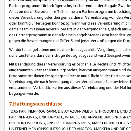
Partnerprogramm für betrügerische, irreführende oder illegale Zwecke
Amazon durch Sie oder Ihre Teilnahme am Partnerprogramm beschädig
dieser Vereinbarung oder den gemäß dieser Vereinbarung von den Vertr
oder künftig unterliegen könnte; (g) wenn wir diese Vereinbarung mit I
gemeinsam mit Ihnen agieren, bereits in der Vergangenheit, gleich aus
das Partnerprogramm in der allgemein angebotenen Form beenden. Vors
gegen die Bestimmungen der Ziffer 5 und jeder Verstoß gegen die Prog
Wir dürfen angefallene und noch nicht ausgezahlte Vergütungen nach 
sicherzustellen, dass der richtige Betrag ausgezahlt wird (beispielsw
Mit Beendigung dieser Vereinbarung erlöschen alle Rechte und Pflichte
eingeräumten Lizenzen/Nutzungsrechte; hiervon ausgenommen sind die in 
Programmrichtlinien festgelegten Rechte und Pflichten der Parteien sow
Vereinbarung, die nach Beendigung dieser Vereinbarung fortbestehen. D
entstandenen Verbindlichkeiten aus dieser Vereinbarung und der Haft
begangen wurde.
7.Haftungsausschlüsse
DAS PARTNERPROGRAMM, DIE AMAZON-WEBSITE, PRODUKTE UND DI
PARTNER-LINKS, LINKFORMATE, INHALTE, DIE ANWENDUNGSPROGR
PRODUKTWERBUNG, UNSERE DOMAIN-NAMEN, MARKEN UND LOGOS S
UNTERNEHMEN (EINSCHLIESSLICH DER AMAZON-MARKEN) UND DIE GE