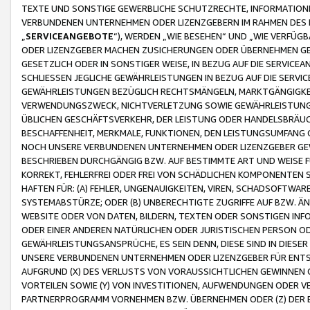
TEXTE UND SONSTIGE GEWERBLICHE SCHUTZRECHTE, INFORMATIONE
VERBUNDENEN UNTERNEHMEN ODER LIZENZGEBERN IM RAHMEN DES
„
SERVICEANGEBOTE
“), WERDEN „WIE BESEHEN“ UND „WIE VERFÜ
ODER LIZENZGEBER MACHEN ZUSICHERUNGEN ODER ÜBERNEHMEN GEW
GESETZLICH ODER IN SONSTIGER WEISE, IN BEZUG AUF DIE SERVI
SCHLIESSEN JEGLICHE GEWÄHRLEISTUNGEN IN BEZUG AUF DIE SERVI
GEWÄHRLEISTUNGEN BEZÜGLICH RECHTSMÄNGELN, MARKTGÄNGIGKEIT
VERWENDUNGSZWECK, NICHTVERLETZUNG SOWIE GEWÄHRLEISTUNGEN 
ÜBLICHEN GESCHÄFTSVERKEHR, DER LEISTUNG ODER HANDELSBRÄUCH
BESCHAFFENHEIT, MERKMALE, FUNKTIONEN, DEN LEISTUNGSUMFANG 
NOCH UNSERE VERBUNDENEN UNTERNEHMEN ODER LIZENZGEBER GEWÄ
BESCHRIEBEN DURCHGÄNGIG BZW. AUF BESTIMMTE ART UND WEISE
KORREKT, FEHLERFREI ODER FREI VON SCHÄDLICHEN KOMPONENTEN
HAFTEN FÜR: (A) FEHLER, UNGENAUIGKEITEN, VIREN, SCHADSOFTW
SYSTEMABSTÜRZE; ODER (B) UNBERECHTIGTE ZUGRIFFE AUF BZW. 
WEBSITE ODER VON DATEN, BILDERN, TEXTEN ODER SONSTIGEN INF
ODER EINER ANDEREN NATÜRLICHEN ODER JURISTISCHEN PERSON OD
GEWÄHRLEISTUNGSANSPRÜCHE, ES SEIN DENN, DIESE SIND IN DIES
UNSERE VERBUNDENEN UNTERNEHMEN ODER LIZENZGEBER FÜR EN
AUFGRUND (X) DES VERLUSTS VON VORAUSSICHTLICHEN GEWINNEN
VORTEILEN SOWIE (Y) VON INVESTITIONEN, AUFWENDUNGEN ODER VE
PARTNERPROGRAMM VORNEHMEN BZW. ÜBERNEHMEN ODER (Z) DER 