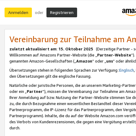
Anmelden
Registrieren
oder
Vereinbarung zur Teilnahme am 
zuletzt aktualisiert am
:
15. Oktober 2025
(Derzeitige Partner - 
Willkommen auf Amazons Partner-Website (die „
Partner-Website
“)
genannten Amazon-Gesellschaften („
Amazon
“ oder „
uns
“ oder ähnli
Übersetzungen stehen in folgenden Sprachen zur Verfügung :
Englisch
,
den Übersetzungen gilt die englische Fassung.
Natürliche oder juristische Personen, die an unserem Marketing-Partn
oder ein „
Partner
“), müssen die Vereinbarung zur Teilnahme am Ama
Ihrer Anmeldung auf bzw. Nutzung der Partner-Website stimmen Sie die
zu, die durch Bezugnahme einen wesentlichen Bestandteil dieser Verei
Partnerprogramm, die IP-Lizenz für das Partnerprogramm, den Vergütu
Partnerprogramm). Inhalte, die du auf der Website Amazon.com veröffe
des Verbots von Kundenrezensionen, die gegen eine Vergütung erstellt, 
durch.