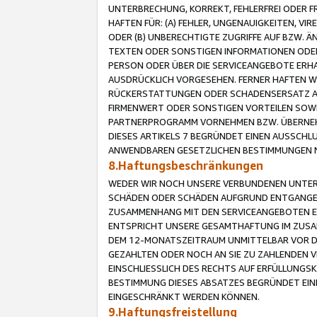
UNTERBRECHUNG, KORREKT, FEHLERFREI ODER 
HAFTEN FÜR: (A) FEHLER, UNGENAUIGKEITEN, 
ODER (B) UNBERECHTIGTE ZUGRIFFE AUF BZW. 
TEXTEN ODER SONSTIGEN INFORMATIONEN ODER 
PERSON ODER ÜBER DIE SERVICEANGEBOTE ERHA
AUSDRÜCKLICH VORGESEHEN. FERNER HAFTEN 
RÜCKERSTATTUNGEN ODER SCHADENSERSATZ AU
FIRMENWERT ODER SONSTIGEN VORTEILEN SOWIE
PARTNERPROGRAMM VORNEHMEN BZW. ÜBERNEHM
DIESES ARTIKELS 7 BEGRÜNDET EINEN AUSSCH
ANWENDBAREN GESETZLICHEN BESTIMMUNGEN 
8.Haftungsbeschränkungen
WEDER WIR NOCH UNSERE VERBUNDENEN UNTERN
SCHÄDEN ODER SCHÄDEN AUFGRUND ENTGANGENE
ZUSAMMENHANG MIT DEN SERVICEANGEBOTEN EN
ENTSPRICHT UNSERE GESAMTHAFTUNG IM ZUSAM
DEM 12-MONATSZEITRAUM UNMITTELBAR VOR DE
GEZAHLTEN ODER NOCH AN SIE ZU ZAHLENDEN V
EINSCHLIESSLICH DES RECHTS AUF ERFÜLLUNGS
BESTIMMUNG DIESES ABSATZES BEGRÜNDET EI
EINGESCHRÄNKT WERDEN KÖNNEN.
9.Haftungsfreistellung