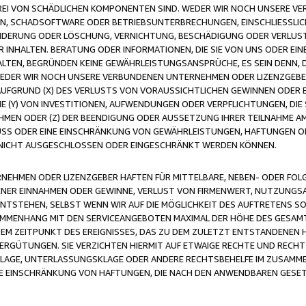
FREI VON SCHÄDLICHEN KOMPONENTEN SIND. WEDER WIR NOCH UNSERE 
VIREN, SCHADSOFTWARE ODER BETRIEBSUNTERBRECHUNGEN, EINSCHLIESSL
ÄNDERUNG ODER LÖSCHUNG, VERNICHTUNG, BESCHÄDIGUNG ODER VERLUST 
INHALTEN. BERATUNG ODER INFORMATIONEN, DIE SIE VON UNS ODER EIN
LTEN, BEGRÜNDEN KEINE GEWÄHRLEISTUNGSANSPRÜCHE, ES SEIN DENN, DI
WEDER WIR NOCH UNSERE VERBUNDENEN UNTERNEHMEN ODER LIZENZGEBE
FGRUND (X) DES VERLUSTS VON VORAUSSICHTLICHEN GEWINNEN ODER 
 (Y) VON INVESTITIONEN, AUFWENDUNGEN ODER VERPFLICHTUNGEN, DIE 
EN ODER (Z) DER BEENDIGUNG ODER AUSSETZUNG IHRER TEILNAHME A
LUSS ODER EINE EINSCHRÄNKUNG VON GEWÄHRLEISTUNGEN, HAFTUNGEN O
NICHT AUSGESCHLOSSEN ODER EINGESCHRÄNKT WERDEN KÖNNEN.
EHMEN ODER LIZENZGEBER HAFTEN FÜR MITTELBARE, NEBEN- ODER FOL
R EINNAHMEN ODER GEWINNE, VERLUST VON FIRMENWERT, NUTZUNGSAU
TSTEHEN, SELBST WENN WIR AUF DIE MÖGLICHKEIT DES AUFTRETENS S
MENHANG MIT DEN SERVICEANGEBOTEN MAXIMAL DER HÖHE DES GESAMT
M ZEITPUNKT DES EREIGNISSES, DAS ZU DEM ZULETZT ENTSTANDENEN 
ERGÜTUNGEN. SIE VERZICHTEN HIERMIT AUF ETWAIGE RECHTE UND RECHT
KLAGE, UNTERLASSUNGSKLAGE ODER ANDERE RECHTSBEHELFE IM ZUSAMME
NE EINSCHRÄNKUNG VON HAFTUNGEN, DIE NACH DEN ANWENDBAREN GESE