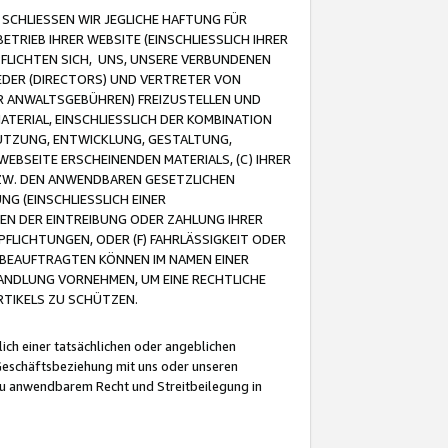
CHLIESSEN WIR JEGLICHE HAFTUNG FÜR
TRIEB IHRER WEBSITE (EINSCHLIESSLICH IHRER
FLICHTEN SICH, UNS, UNSERE VERBUNDENEN
EDER (DIRECTORS) UND VERTRETER VON
R ANWALTSGEBÜHREN) FREIZUSTELLEN UND
ATERIAL, EINSCHLIESSLICH DER KOMBINATION
NUTZUNG, ENTWICKLUNG, GESTALTUNG,
EBSEITE ERSCHEINENDEN MATERIALS, (C) IHRER
ZW. DEN ANWENDBAREN GESETZLICHEN
NG (EINSCHLIESSLICH EINER
BEN DER EINTREIBUNG ODER ZAHLUNG IHRER
LICHTUNGEN, ODER (F) FAHRLÄSSIGKEIT ODER
 BEAUFTRAGTEN KÖNNEN IM NAMEN EINER
HANDLUNG VORNEHMEN, UM EINE RECHTLICHE
TIKELS ZU SCHÜTZEN.
ich einer tatsächlichen oder angeblichen
Geschäftsbeziehung mit uns oder unseren
u anwendbarem Recht und Streitbeilegung in