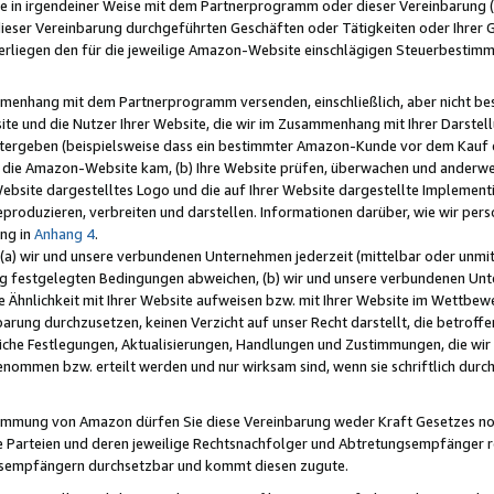
e in irgendeiner Weise mit dem Partnerprogramm oder dieser Vereinbarung (ei
ieser Vereinbarung durchgeführten Geschäften oder Tätigkeiten oder Ihrer 
liegen den für die jeweilige Amazon-Website einschlägigen Steuerbestim
mmenhang mit dem Partnerprogramm versenden, einschließlich, aber nicht be
site und die Nutzer Ihrer Website, die wir im Zusammenhang mit Ihrer Darst
itergeben (beispielsweise dass ein bestimmter Amazon-Kunde vor dem Kauf
uf die Amazon-Website kam, (b) Ihre Website prüfen, überwachen und anderwei
r Website dargestelltes Logo und die auf Ihrer Website dargestellte Impleme
reproduzieren, verbreiten und darstellen. Informationen darüber, wie wir per
ng in
Anhang 4
.
 (a) wir und unsere verbundenen Unternehmen jederzeit (mittelbar oder unmit
ng festgelegten Bedingungen abweichen, (b) wir und unsere verbundenen Unte
 Ähnlichkeit mit Ihrer Website aufweisen bzw. mit Ihrer Website im Wettbewer
barung durchzusetzen, keinen Verzicht auf unser Recht darstellt, die betrof
liche Festlegungen, Aktualisierungen, Handlungen und Zustimmungen, die wi
enommen bzw. erteilt werden und nur wirksam sind, wenn sie schriftlich dur
stimmung von Amazon dürfen Sie diese Vereinbarung weder Kraft Gesetzes no
die Parteien und deren jeweilige Rechtsnachfolger und Abtretungsempfänger 
ngsempfängern durchsetzbar und kommt diesen zugute.