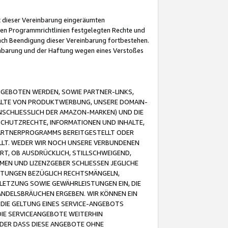
it dieser Vereinbarung eingeräumten
 den Programmrichtlinien festgelegten Rechte und
 nach Beendigung dieser Vereinbarung fortbestehen.
einbarung und der Haftung wegen eines Verstoßes
GEBOTEN WERDEN, SOWIE PARTNER-LINKS,
ALTE VON PRODUKTWERBUNG, UNSERE DOMAIN-
SCHLIESSLICH DER AMAZON-MARKEN) UND DIE
SCHUTZRECHTE, INFORMATIONEN UND INHALTE,
PARTNERPROGRAMMS BEREITGESTELLT ODER
ELLT. WEDER WIR NOCH UNSERE VERBUNDENEN
T, OB AUSDRÜCKLICH, STILLSCHWEIGEND,
MEN UND LIZENZGEBER SCHLIESSEN JEGLICHE
ISTUNGEN BEZÜGLICH RECHTSMÄNGELN,
LETZUNG SOWIE GEWÄHRLEISTUNGEN EIN, DIE
ANDELSBRÄUCHEN ERGEBEN. WIR KÖNNEN EIN
 DIE GELTUNG EINES SERVICE-ANGEBOTS
IE SERVICEANGEBOTE WEITERHIN
ODER DASS DIESE ANGEBOTE OHNE