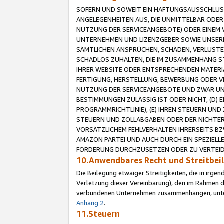
SOFERN UND SOWEIT EIN HAFTUNGSAUSSCHLUSS
ANGELEGENHEITEN AUS, DIE UNMITTELBAR ODER 
NUTZUNG DER SERVICEANGEBOTE) ODER EINEM V
UNTERNEHMEN UND LIZENZGEBER SOWIE UNSERE 
SÄMTLICHEN ANSPRÜCHEN, SCHÄDEN, VERLUSTE
SCHADLOS ZUHALTEN, DIE IM ZUSAMMENHANG STE
IHRER WEBSITE ODER ENTSPRECHENDEN MATERIA
FERTIGUNG, HERSTELLUNG, BEWERBUNG ODER VE
NUTZUNG DER SERVICEANGEBOTE UND ZWAR UN
BESTIMMUNGEN ZULÄSSIG IST ODER NICHT, (D) 
PROGRAMMRICHTLINIE), (E) IHREN STEUERN UN
STEUERN UND ZOLLABGABEN ODER DER NICHTER
VORSÄTZLICHEM FEHLVERHALTEN IHRERSEITS BZ
AMAZON PARTEI UND AUCH DURCH EIN SPEZIELL
FORDERUNG DURCHZUSETZEN ODER ZU VERTEIDI
10.Anwendbares Recht und Streitbe
Die Beilegung etwaiger Streitigkeiten, die in irg
Verletzung dieser Vereinbarung), den im Rahmen d
verbundenen Unternehmen zusammenhängen, unterl
Anhang 2
.
11.Steuern