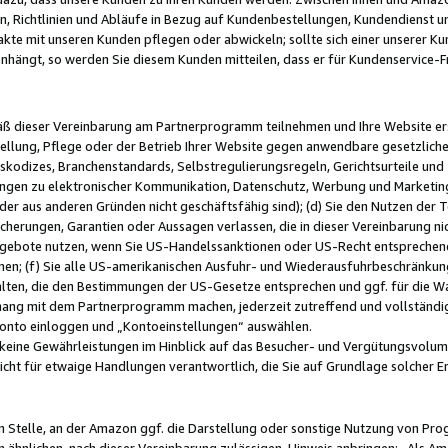
, Richtlinien und Abläufe in Bezug auf Kundenbestellungen, Kundendienst 
kte mit unseren Kunden pflegen oder abwickeln; sollte sich einer unserer Ku
nhängt, so werden Sie diesem Kunden mitteilen, dass er für Kundenservic
emäß dieser Vereinbarung am Partnerprogramm teilnehmen und Ihre Website er
ellung, Pflege oder der Betrieb Ihrer Website gegen anwendbare gesetzlich
skodizes, Branchenstandards, Selbstregulierungsregeln, Gerichtsurteile und 
ngen zu elektronischer Kommunikation, Datenschutz, Werbung und Marketing)
 oder aus anderen Gründen nicht geschäftsfähig sind); (d) Sie den Nutzen de
cherungen, Garantien oder Aussagen verlassen, die in dieser Vereinbarung nich
gebote nutzen, wenn Sie US-Handelssanktionen oder US-Recht entsprechen
men; (f) Sie alle US-amerikanischen Ausfuhr- und Wiederausfuhrbeschränkun
ten, die den Bestimmungen der US-Gesetze entsprechen und ggf. für die Wa
hang mit dem Partnerprogramm machen, jederzeit zutreffend und vollständig 
 Konto einloggen und „Kontoeinstellungen“ auswählen.
keine Gewährleistungen im Hinblick auf das Besucher- und Vergütungsvolu
icht für etwaige Handlungen verantwortlich, die Sie auf Grundlage solcher
en Stelle, an der Amazon ggf. die Darstellung oder sonstige Nutzung von Pr
 ähnlichen, nach dieser Vereinbarung zulässigen, Hinweis anbringen: „Als Ama