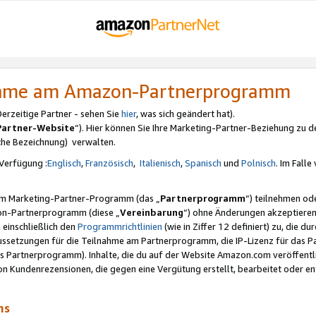
nahme am Amazon-Partnerprogramm
rzeitige Partner - sehen Sie
hier
, was sich geändert hat).
Partner-Website
“). Hier können Sie Ihre Marketing-Partner-Beziehung zu d
iche Bezeichnung) verwalten.
Verfügung :
Englisch
,
Französisch
,
Italienisch
,
Spanisch
und
Polnisch
. Im Fall
erem Marketing-Partner-Programm (das „
Partnerprogramm
“) teilnehmen od
on-Partnerprogramm (diese „
Vereinbarung
“) ohne Änderungen akzeptieren
 einschließlich den
Programmrichtlinien
(wie in Ziffer 12 definiert) zu, die 
raussetzungen für die Teilnahme am Partnerprogramm, die IP-Lizenz für das
s Partnerprogramm). Inhalte, die du auf der Website Amazon.com veröffentl
n Kundenrezensionen, die gegen eine Vergütung erstellt, bearbeitet oder ent
mms