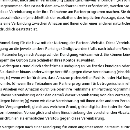
usgenommen dies ist nach dem anwendbaren Recht erforderlich, werden Sie 
f diese Vereinbarung oder Ihre Teilnahme am Partnerprogramm machen. Sie d
usschmücken (einschließlich der expliziten oder impliziten Aussage, dass A
 eine Verbindung zwischen Amazon und Ihnen oder einer anderen natürlichen 
rücklich gestattet ist.
r Anmeldung für die bzw. mit der Nutzung der Partner-Website. Diese Vereinb
gung an die jeweils andere Partei gekündigt werden (falls nach lokalem Rech
n Kalendertage nach Ausspruch der Kündigung wirksam wird. Sie können kündi
ngen“ die Option zum Schließen Ihres Kontos auswählen.
 wichtigem Grund durch schriftliche Kündigung an Sie fristlos kündigen oder I
 Sie darüber hinaus anderweitige Verstöße gegen diese Vereinbarung (einschli
ben; (c) wenn wir befürchten, dass Amazon potenziellen Rechts- oder Haftu
nnte; (d) wenn Ihre Teilnahme am Partnerprogramm für betrügerische, irref
das Ansehen von Amazon durch Sie oder Ihre Teilnahme am Partnerprogramm b
ieser Vereinbarung oder den gemäß dieser Vereinbarung von den Vertragspa
liegen könnte; (g) wenn wir diese Vereinbarung mit Ihnen oder anderen Perso
 der Vergangenheit, gleich aus welchem Grund, gekündigt hatten (oder Ihr Ko
rm beenden. Vorsorglich und ohne Einschränkung des vorstehenden Absatzes
richtlinien als erheblicher Verstoß gegen diese Vereinbarung.
e Vergütungen nach einer Kündigung für einen angemessenen Zeitraum zurückb