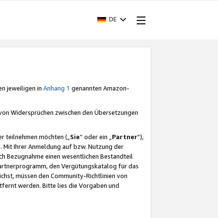
DE
en jeweiligen in
Anhang 1
genannten Amazon-
e von Widersprüchen zwischen den Übersetzungen
er teilnehmen möchten („
Sie
“ oder ein „
Partner
“),
. Mit Ihrer Anmeldung auf bzw. Nutzung der
durch Bezugnahme einen wesentlichen Bestandteil
 Partnerprogramm, den Vergütungskatalog für das
ichst, müssen den Community-Richtlinien von
fernt werden. Bitte lies die Vorgaben und