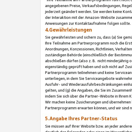
angegebenen Preise, Verkaufsbedingungen, Regeln
jederzeit geändert werden. Sie werden keine Konta
der Interaktion mit der Amazon-Website zusamme
Anweisungen zur Kontaktaufnahme folgen sollte.
4.Gewährleistungen
Sie gewährleisten und sichern zu, dass (a) Sie g
Ihre Teilnahme am Partnerprogramm noch die Erst
Anordnungen, Konzessionen, Richtlinien, Verhalten
zuständigen Behörde (einschließlich der Bestimmu
abschließen dürfen (also z. B. nicht minderjährig
eigenständig geprüft haben und sich nicht auf Zusi
Partnerprogramm teilnehmen und keine Servicean
unterliegen, in dem Sie Serviceangebote wahrneh
Ausfuhr- und Wiederausfuhrbeschränkungen einhal
gelten, und (g) die Angaben, die Sie im Zusammen
indem Sie sich über die Partner-Website in Ihrem
Wir machen keine Zusicherungen und übernehmen 
Partnerprogramm erwarten können, und wir sind n
5.Angabe Ihres Partner-Status
Sie müssen auf Ihrer Website bzw. an jeder ander
deutlich den folgenden oder einen im Wesentlichen