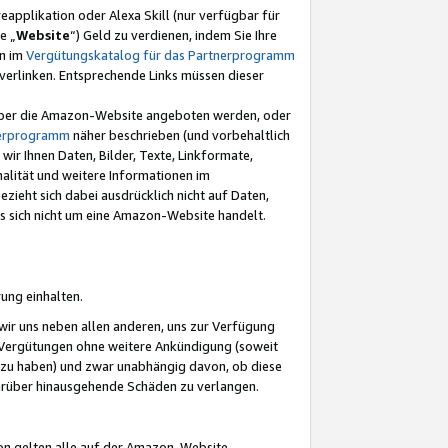
eapplikation oder Alexa Skill (nur verfügbar für
e „
Website
“) Geld zu verdienen, indem Sie Ihre
en im
Vergütungskatalog für das Partnerprogramm
t) verlinken. Entsprechende Links müssen dieser
e über die Amazon-Website angeboten werden, oder
nerprogramm
näher beschrieben (und vorbehaltlich
ir Ihnen Daten, Bilder, Texte, Linkformate,
alität und weitere Informationen im
zieht sich dabei ausdrücklich nicht auf Daten,
es sich nicht um eine Amazon-Website handelt.
rung einhalten.
ir uns neben allen anderen, uns zur Verfügung
n Vergütungen ohne weitere Ankündigung (soweit
 zu haben) und zwar unabhängig davon, ob diese
darüber hinausgehende Schäden zu verlangen.
on gelten alle auf der Amazon-Website