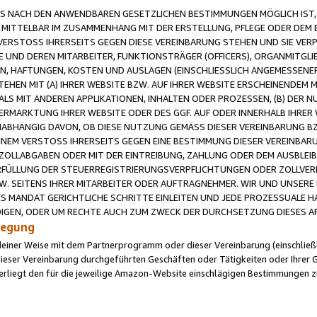
 NACH DEN ANWENDBAREN GESETZLICHEN BESTIMMUNGEN MÖGLICH IST, S
MITTELBAR IM ZUSAMMENHANG MIT DER ERSTELLUNG, PFLEGE ODER DEM BE
ERSTOSS IHRERSEITS GEGEN DIESE VEREINBARUNG STEHEN UND SIE VERP
UND DEREN MITARBEITER, FUNKTIONSTRÄGER (OFFICERS), ORGANMITGLI
N, HAFTUNGEN, KOSTEN UND AUSLAGEN (EINSCHLIESSLICH ANGEMESSENE
HEN MIT (A) IHRER WEBSITE BZW. AUF IHRER WEBSITE ERSCHEINENDEM M
LS MIT ANDEREN APPLIKATIONEN, INHALTEN ODER PROZESSEN, (B) DER 
RMARKTUNG IHRER WEBSITE ODER DES GGF. AUF ODER INNERHALB IHRER W
ABHÄNGIG DAVON, OB DIESE NUTZUNG GEMÄSS DIESER VEREINBARUNG B
EINEM VERSTOSS IHRERSEITS GEGEN EINE BESTIMMUNG DIESER VEREINBARU
D ZOLLABGABEN ODER MIT DER EINTREIBUNG, ZAHLUNG ODER DEM AUSBLEI
FÜLLUNG DER STEUERREGISTRIERUNGSVERPFLICHTUNGEN ODER ZOLLVERPF
W. SEITENS IHRER MITARBEITER ODER AUFTRAGNEHMER. WIR UND UNSERE
ES MANDAT GERICHTLICHE SCHRITTE EINLEITEN UND JEDE PROZESSUALE 
GEN, ODER UM RECHTE AUCH ZUM ZWECK DER DURCHSETZUNG DIESES AR
ilegung
endeiner Weise mit dem Partnerprogramm oder dieser Vereinbarung (einschließl
ieser Vereinbarung durchgeführten Geschäften oder Tätigkeiten oder Ihrer 
iegt den für die jeweilige Amazon-Website einschlägigen Bestimmungen z