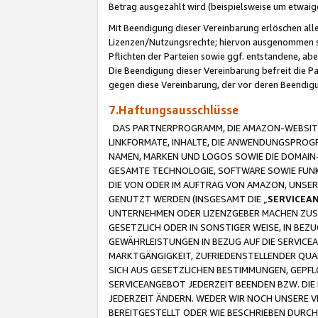
Betrag ausgezahlt wird (beispielsweise um etwai
Mit Beendigung dieser Vereinbarung erlöschen alle
Lizenzen/Nutzungsrechte; hiervon ausgenommen sind
Pflichten der Parteien sowie ggf. entstandene, ab
Die Beendigung dieser Vereinbarung befreit die P
gegen diese Vereinbarung, der vor deren Beendi
7.Haftungsausschlüsse
DAS PARTNERPROGRAMM, DIE AMAZON-WEBSITE,
LINKFORMATE, INHALTE, DIE ANWENDUNGSPRO
NAMEN, MARKEN UND LOGOS SOWIE DIE DOMAIN
GESAMTE TECHNOLOGIE, SOFTWARE SOWIE FUNKT
DIE VON ODER IM AUFTRAG VON AMAZON, UNS
GENUTZT WERDEN (INSGESAMT DIE „
SERVICEA
UNTERNEHMEN ODER LIZENZGEBER MACHEN ZUSI
GESETZLICH ODER IN SONSTIGER WEISE, IN BE
GEWÄHRLEISTUNGEN IN BEZUG AUF DIE SERVICE
MARKTGÄNGIGKEIT, ZUFRIEDENSTELLENDER QUA
SICH AUS GESETZLICHEN BESTIMMUNGEN, GEPFL
SERVICEANGEBOT JEDERZEIT BEENDEN BZW. DIE
JEDERZEIT ÄNDERN. WEDER WIR NOCH UNSERE 
BEREITGESTELLT ODER WIE BESCHRIEBEN DURC