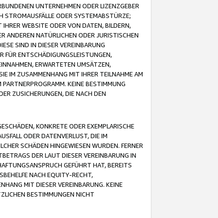
VERBUNDENEN UNTERNEHMEN ODER LIZENZGEBER
ICH STROMAUSFÄLLE ODER SYSTEMABSTÜRZE;
IHRER WEBSITE ODER VON DATEN, BILDERN,
ER ANDEREN NATÜRLICHEN ODER JURISTISCHEN
ESE SIND IN DIESER VEREINBARUNG
R FÜR ENTSCHÄDIGUNGSLEISTUNGEN,
EINNAHMEN, ERWARTETEN UMSÄTZEN,
SIE IM ZUSAMMENHANG MIT IHRER TEILNAHME AM
M PARTNERPROGRAMM. KEINE BESTIMMUNG
DER ZUSICHERUNGEN, DIE NACH DEN
GESCHÄDEN, KONKRETE ODER EXEMPLARISCHE
SFALL ODER DATENVERLUST, DIE IM
OLCHER SCHÄDEN HINGEWIESEN WURDEN. FERNER
BETRAGS DER LAUT DIESER VEREINBARUNG IN
HAFTUNGSANSPRUCH GEFÜHRT HAT, BEREITS
SBEHELFE NACH EQUITY-RECHT,
NHANG MIT DIESER VEREINBARUNG. KEINE
TZLICHEN BESTIMMUNGEN NICHT