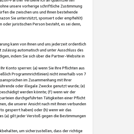
ohne unsere vorherige schriftliche Zustimmung
ürfen die zwischen uns und Ihnen bestehende
mazon Sie unterstützt, sponsert oder empfiehlt)
oder juristischen Person besteht, es sei denn,
arung kann von Ihnen und uns jederzeit ordentlich
t zulässig automatisch und unter Ausschluss des
gen, indem Sie sich über die Partner-Website in
hr Konto sperren: (a) wenn Sie Ihre Pflichten aus
eßlich Programmrichtlinien) nicht innerhalb von 7
ngsansprüchen im Zusammenhang mit Ihrer
ührende oder illegale Zwecke genutzt wurde; (e)
eschädigt werden könnte; (f) wenn wir der
rteien durchgeführten Tätigkeiten einer Pflicht
nen, die unserer Ansicht nach mit Ihnen verbunden
nto gesperrt haben) oder (h) wenn wir das
 (a) gilt jeder Verstoß gegen die Bestimmungen
ehalten, um sicherzustellen, dass der richtige