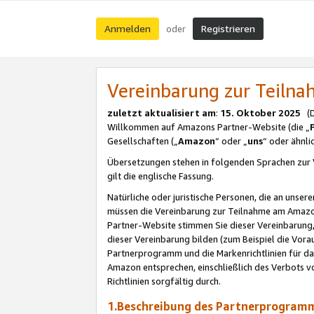
Anmelden
Registrieren
oder
Vereinbarung zur Teil
zuletzt aktualisiert am
:
15. Oktober 2025
(De
Willkommen auf Amazons Partner-Website (die „
Gesellschaften („
Amazon
“ oder „
uns
“ oder ähnl
Übersetzungen stehen in folgenden Sprachen zur 
gilt die englische Fassung.
Natürliche oder juristische Personen, die an uns
müssen die Vereinbarung zur Teilnahme am Amaz
Partner-Website stimmen Sie dieser Vereinbarung,
dieser Vereinbarung bilden (zum Beispiel die Vo
Partnerprogramm und die Markenrichtlinien für da
Amazon entsprechen, einschließlich des Verbots vo
Richtlinien sorgfältig durch.
1.Beschreibung des Partnerprogra