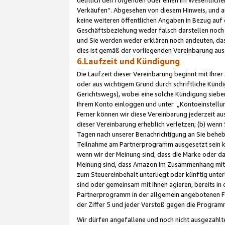
Verkäufen“. Abgesehen von diesem Hinweis, und a
keine weiteren öffentlichen Angaben in Bezug au
Geschäftsbeziehung weder falsch darstellen noch a
und Sie werden weder erklären noch andeuten, dass
dies ist gemäß der vorliegenden Vereinbarung ausd
6.Laufzeit und Kündigung
Die Laufzeit dieser Vereinbarung beginnt mit Ihre
oder aus wichtigem Grund durch schriftliche Kündi
Gerichtswegs), wobei eine solche Kündigung siebe
Ihrem Konto einloggen und unter „Kontoeinstellu
Ferner können wir diese Vereinbarung jederzeit aus
dieser Vereinbarung erheblich verletzen; (b) wenn
Tagen nach unserer Benachrichtigung an Sie behe
Teilnahme am Partnerprogramm ausgesetzt sein kö
wenn wir der Meinung sind, dass die Marke oder 
Meinung sind, dass Amazon im Zusammenhang mit d
zum Steuereinbehalt unterliegt oder künftig unter
sind oder gemeinsam mit Ihnen agieren, bereits in
Partnerprogramm in der allgemein angebotenen Fo
der Ziffer 5 und jeder Verstoß gegen die Programm
Wir dürfen angefallene und noch nicht ausgezahlt