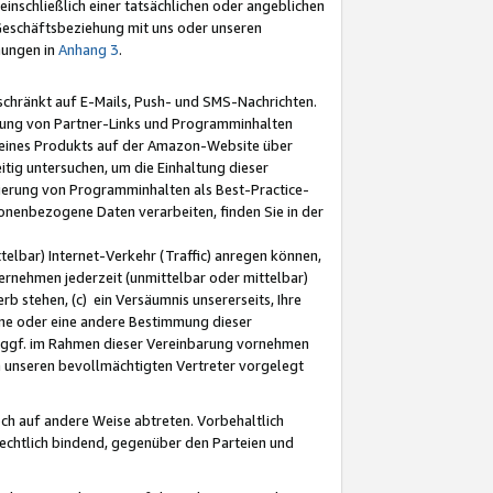
nschließlich einer tatsächlichen oder angeblichen
Geschäftsbeziehung mit uns oder unseren
mungen in
Anhang 3
.
schränkt auf E-Mails, Push- und SMS-Nachrichten.
ellung von Partner-Links und Programminhalten
 eines Produkts auf der Amazon-Website über
tig untersuchen, um die Einhaltung dieser
ntierung von Programminhalten als Best-Practice-
sonenbezogene Daten verarbeiten, finden Sie in der
telbar) Internet-Verkehr (Traffic) anregen können,
rnehmen jederzeit (unmittelbar oder mittelbar)
b stehen, (c) ein Versäumnis unsererseits, Ihre
fene oder eine andere Bestimmung dieser
r ggf. im Rahmen dieser Vereinbarung vornehmen
ch unseren bevollmächtigten Vertreter vorgelegt
ch auf andere Weise abtreten. Vorbehaltlich
rechtlich bindend, gegenüber den Parteien und