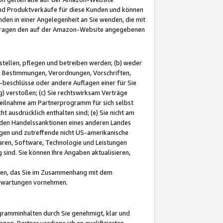
und Produktverkäufe für diese Kunden und können
nden in einer Angelegenheit an Sie wenden, die mit
e-Fragen den auf der Amazon-Website angegebenen
stellen, pflegen und betreiben werden; (b) weder
e Bestimmungen, Verordnungen, Vorschriften,
-beschlüsse oder andere Auflagen einer für Sie
 verstoßen; (c) Sie rechtswirksam Verträge
r Teilnahme am Partnerprogramm für sich selbst
t ausdrücklich enthalten sind; (e) Sie nicht am
den Handelssanktionen eines anderen Landes
gen und zutreffende nicht US-amerikanische
ren, Software, Technologie und Leistungen
sind. Sie können Ihre Angaben aktualisieren,
men, das Sie im Zusammenhang mit dem
 Erwartungen vornehmen.
ogramminhalten durch Sie genehmigt, klar und
zon-Partner verdiene ich an qualifizierten