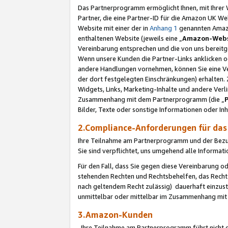
Das Partnerprogramm ermöglicht Ihnen, mit Ihrer W
Partner, die eine Partner-ID für die Amazon UK W
Website mit einer der in
Anhang 1
genannten Amazon
enthaltenen Website (jeweils eine „
Amazon-Webs
Vereinbarung entsprechen und die von uns bereitg
Wenn unsere Kunden die Partner-Links anklicken 
andere Handlungen vornehmen, können Sie eine Ver
der dort festgelegten Einschränkungen) erhalten. 
Widgets, Links, Marketing-Inhalte und andere Ver
Zusammenhang mit dem Partnerprogramm (die „
Bilder, Texte oder sonstige Informationen oder In
2.Compliance-Anforderungen für d
Ihre Teilnahme am Partnerprogramm und der Bezug 
Sie sind verpflichtet, uns umgehend alle Informat
Für den Fall, dass Sie gegen diese Vereinbarung 
stehenden Rechten und Rechtsbehelfen, das Recht
nach geltendem Recht zulässig) dauerhaft einzus
unmittelbar oder mittelbar im Zusammenhang mit
3.Amazon-Kunden
Ihre Teilnahme am Partnerprogramm führt nicht d