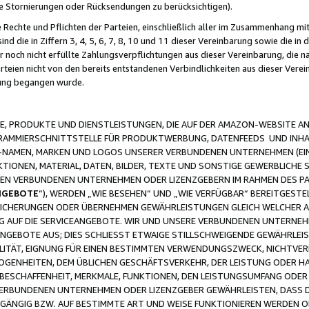
ge Stornierungen oder Rücksendungen zu berücksichtigen).
 Rechte und Pflichten der Parteien, einschließlich aller im Zusammenhang m
 die in Ziffern 3, 4, 5, 6, 7, 8, 10 und 11 dieser Vereinbarung sowie die in
er noch nicht erfüllte Zahlungsverpflichtungen aus dieser Vereinbarung, die
arteien nicht von den bereits entstandenen Verbindlichkeiten aus dieser Ver
gung begangen wurde.
 PRODUKTE UND DIENSTLEISTUNGEN, DIE AUF DER AMAZON-WEBSITE AN
GRAMMIERSCHNITTSTELLE FÜR PRODUKTWERBUNG, DATENFEEDS UND INH
-NAMEN, MARKEN UND LOGOS UNSERER VERBUNDENEN UNTERNEHMEN (EIN
IONEN, MATERIAL, DATEN, BILDER, TEXTE UND SONSTIGE GEWERBLICHE 
EREN VERBUNDENEN UNTERNEHMEN ODER LIZENZGEBERN IM RAHMEN DES 
NGEBOTE
“), WERDEN „WIE BESEHEN“ UND „WIE VERFÜGBAR“ BEREITGEST
CHERUNGEN ODER ÜBERNEHMEN GEWÄHRLEISTUNGEN GLEICH WELCHER AR
ZUG AUF DIE SERVICEANGEBOTE. WIR UND UNSERE VERBUNDENEN UNTERNEH
ANGEBOTE AUS; DIES SCHLIESST ETWAIGE STILLSCHWEIGENDE GEWÄHRLE
LITÄT, EIGNUNG FÜR EINEN BESTIMMTEN VERWENDUNGSZWECK, NICHTVER
OGENHEITEN, DEM ÜBLICHEN GESCHÄFTSVERKEHR, DER LEISTUNG ODER H
 BESCHAFFENHEIT, MERKMALE, FUNKTIONEN, DEN LEISTUNGSUMFANG ODER
VERBUNDENEN UNTERNEHMEN ODER LIZENZGEBER GEWÄHRLEISTEN, DASS D
HGÄNGIG BZW. AUF BESTIMMTE ART UND WEISE FUNKTIONIEREN WERDEN 