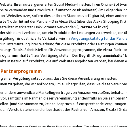
ebsite, Ihren nutzergenerierten Social Media-Inhalten, Ihren Online-Softwar
ebsite verwenden und Produkte auf amazon.co.uk anbieten) (im Folgenden Ihr
-Websites bzw., sofern dies an Ihrem Standort verfügbar ist, einer ander
ite
“) oder (ii) mit der Partner-ID in Alexa Skill (über das Alexa Shopping Ki
estellten markierten Link-Formate verwenden („
Partner-Links
“).
oder sich damit verbinden, um ein Produkt oder Leistungen zu erwerben, di
gütung für qualifizierte Verkäufe, wie im
Vergütungskatalog für das Part
Zur Unterstützung Ihrer Werbung für diese Produkte oder Leistungen können w
linkungs-Tools, Schnittstellen für Anwendungsprogramme, die Alexa-Funktion
Programminhalte
“) zur Verfügung stellen. Der Begriff „Programminhalte“ be
halte in Bezug auf Produkte, die auf Websites angeboten werden, bei denen 
as Partnerprogramm
einer Vergütung setzt voraus, dass Sie diese Vereinbarung einhalten.
ionen zu geben, die wir anfordern, um zu überprüfen, dass Sie diese Vereinba
oder andere anwendbare Marketingverträge von Amazon verstoßen, behalten w
 vor, sämtliche im Rahmen dieser Vereinbarung andernfalls an Sie zahlbare
tellen (und Sie stimmen zu, keinen Anspruch auf entsprechende Vergütungen
 dem Verstoß stehen, und unbeschadet des Rechts von Amazon, Ersatz für 
azu, dass unsere Kunden zu Ihren Kunden werden. Zwischen Ihnen und Amaz