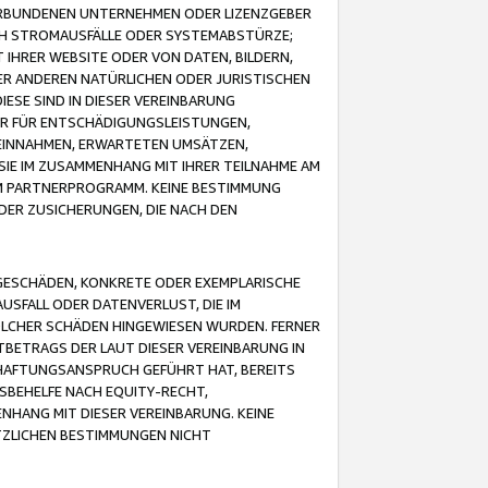
VERBUNDENEN UNTERNEHMEN ODER LIZENZGEBER
ICH STROMAUSFÄLLE ODER SYSTEMABSTÜRZE;
IHRER WEBSITE ODER VON DATEN, BILDERN,
ER ANDEREN NATÜRLICHEN ODER JURISTISCHEN
ESE SIND IN DIESER VEREINBARUNG
R FÜR ENTSCHÄDIGUNGSLEISTUNGEN,
EINNAHMEN, ERWARTETEN UMSÄTZEN,
SIE IM ZUSAMMENHANG MIT IHRER TEILNAHME AM
M PARTNERPROGRAMM. KEINE BESTIMMUNG
DER ZUSICHERUNGEN, DIE NACH DEN
GESCHÄDEN, KONKRETE ODER EXEMPLARISCHE
SFALL ODER DATENVERLUST, DIE IM
OLCHER SCHÄDEN HINGEWIESEN WURDEN. FERNER
BETRAGS DER LAUT DIESER VEREINBARUNG IN
HAFTUNGSANSPRUCH GEFÜHRT HAT, BEREITS
SBEHELFE NACH EQUITY-RECHT,
NHANG MIT DIESER VEREINBARUNG. KEINE
TZLICHEN BESTIMMUNGEN NICHT