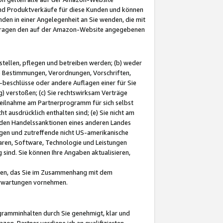
und Produktverkäufe für diese Kunden und können
nden in einer Angelegenheit an Sie wenden, die mit
e-Fragen den auf der Amazon-Website angegebenen
stellen, pflegen und betreiben werden; (b) weder
e Bestimmungen, Verordnungen, Vorschriften,
-beschlüsse oder andere Auflagen einer für Sie
 verstoßen; (c) Sie rechtswirksam Verträge
r Teilnahme am Partnerprogramm für sich selbst
t ausdrücklich enthalten sind; (e) Sie nicht am
den Handelssanktionen eines anderen Landes
gen und zutreffende nicht US-amerikanische
ren, Software, Technologie und Leistungen
sind. Sie können Ihre Angaben aktualisieren,
men, das Sie im Zusammenhang mit dem
 Erwartungen vornehmen.
ogramminhalten durch Sie genehmigt, klar und
zon-Partner verdiene ich an qualifizierten