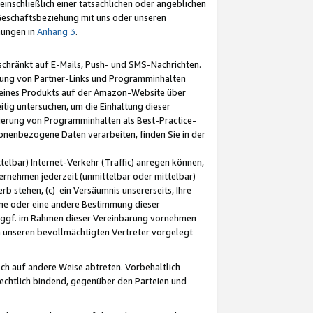
nschließlich einer tatsächlichen oder angeblichen
Geschäftsbeziehung mit uns oder unseren
mungen in
Anhang 3
.
schränkt auf E-Mails, Push- und SMS-Nachrichten.
ellung von Partner-Links und Programminhalten
 eines Produkts auf der Amazon-Website über
tig untersuchen, um die Einhaltung dieser
ntierung von Programminhalten als Best-Practice-
sonenbezogene Daten verarbeiten, finden Sie in der
telbar) Internet-Verkehr (Traffic) anregen können,
rnehmen jederzeit (unmittelbar oder mittelbar)
b stehen, (c) ein Versäumnis unsererseits, Ihre
fene oder eine andere Bestimmung dieser
r ggf. im Rahmen dieser Vereinbarung vornehmen
ch unseren bevollmächtigten Vertreter vorgelegt
ch auf andere Weise abtreten. Vorbehaltlich
rechtlich bindend, gegenüber den Parteien und