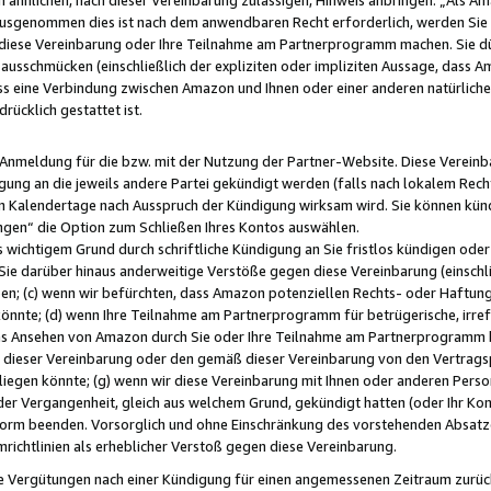
usgenommen dies ist nach dem anwendbaren Recht erforderlich, werden Sie 
f diese Vereinbarung oder Ihre Teilnahme am Partnerprogramm machen. Sie d
usschmücken (einschließlich der expliziten oder impliziten Aussage, dass A
 eine Verbindung zwischen Amazon und Ihnen oder einer anderen natürlichen 
rücklich gestattet ist.
r Anmeldung für die bzw. mit der Nutzung der Partner-Website. Diese Vereinb
gung an die jeweils andere Partei gekündigt werden (falls nach lokalem Rech
n Kalendertage nach Ausspruch der Kündigung wirksam wird. Sie können kündi
ngen“ die Option zum Schließen Ihres Kontos auswählen.
 wichtigem Grund durch schriftliche Kündigung an Sie fristlos kündigen oder I
 Sie darüber hinaus anderweitige Verstöße gegen diese Vereinbarung (einschli
ben; (c) wenn wir befürchten, dass Amazon potenziellen Rechts- oder Haftu
nnte; (d) wenn Ihre Teilnahme am Partnerprogramm für betrügerische, irref
das Ansehen von Amazon durch Sie oder Ihre Teilnahme am Partnerprogramm b
ieser Vereinbarung oder den gemäß dieser Vereinbarung von den Vertragspa
liegen könnte; (g) wenn wir diese Vereinbarung mit Ihnen oder anderen Perso
 der Vergangenheit, gleich aus welchem Grund, gekündigt hatten (oder Ihr Ko
rm beenden. Vorsorglich und ohne Einschränkung des vorstehenden Absatzes
richtlinien als erheblicher Verstoß gegen diese Vereinbarung.
e Vergütungen nach einer Kündigung für einen angemessenen Zeitraum zurückb