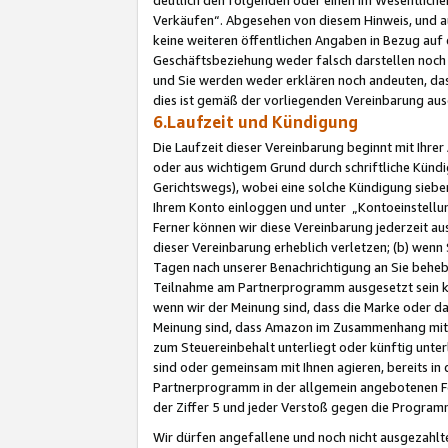
Verkäufen“. Abgesehen von diesem Hinweis, und a
keine weiteren öffentlichen Angaben in Bezug au
Geschäftsbeziehung weder falsch darstellen noch a
und Sie werden weder erklären noch andeuten, dass
dies ist gemäß der vorliegenden Vereinbarung ausd
6.Laufzeit und Kündigung
Die Laufzeit dieser Vereinbarung beginnt mit Ihre
oder aus wichtigem Grund durch schriftliche Kündi
Gerichtswegs), wobei eine solche Kündigung siebe
Ihrem Konto einloggen und unter „Kontoeinstellu
Ferner können wir diese Vereinbarung jederzeit aus
dieser Vereinbarung erheblich verletzen; (b) wenn
Tagen nach unserer Benachrichtigung an Sie behe
Teilnahme am Partnerprogramm ausgesetzt sein kö
wenn wir der Meinung sind, dass die Marke oder 
Meinung sind, dass Amazon im Zusammenhang mit d
zum Steuereinbehalt unterliegt oder künftig unter
sind oder gemeinsam mit Ihnen agieren, bereits in
Partnerprogramm in der allgemein angebotenen Fo
der Ziffer 5 und jeder Verstoß gegen die Programm
Wir dürfen angefallene und noch nicht ausgezahlt