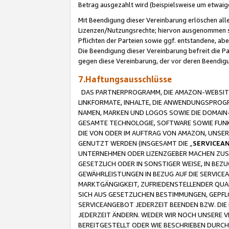
Betrag ausgezahlt wird (beispielsweise um etwai
Mit Beendigung dieser Vereinbarung erlöschen alle
Lizenzen/Nutzungsrechte; hiervon ausgenommen sind
Pflichten der Parteien sowie ggf. entstandene, ab
Die Beendigung dieser Vereinbarung befreit die P
gegen diese Vereinbarung, der vor deren Beendi
7.Haftungsausschlüsse
DAS PARTNERPROGRAMM, DIE AMAZON-WEBSITE,
LINKFORMATE, INHALTE, DIE ANWENDUNGSPRO
NAMEN, MARKEN UND LOGOS SOWIE DIE DOMAIN
GESAMTE TECHNOLOGIE, SOFTWARE SOWIE FUNKT
DIE VON ODER IM AUFTRAG VON AMAZON, UNS
GENUTZT WERDEN (INSGESAMT DIE „
SERVICEA
UNTERNEHMEN ODER LIZENZGEBER MACHEN ZUSI
GESETZLICH ODER IN SONSTIGER WEISE, IN BE
GEWÄHRLEISTUNGEN IN BEZUG AUF DIE SERVICE
MARKTGÄNGIGKEIT, ZUFRIEDENSTELLENDER QUA
SICH AUS GESETZLICHEN BESTIMMUNGEN, GEPFL
SERVICEANGEBOT JEDERZEIT BEENDEN BZW. DIE
JEDERZEIT ÄNDERN. WEDER WIR NOCH UNSERE 
BEREITGESTELLT ODER WIE BESCHRIEBEN DURC