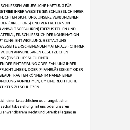
CHLIESSEN WIR JEGLICHE HAFTUNG FÜR
TRIEB IHRER WEBSITE (EINSCHLIESSLICH IHRER
FLICHTEN SICH, UNS, UNSERE VERBUNDENEN
EDER (DIRECTORS) UND VERTRETER VON
R ANWALTSGEBÜHREN) FREIZUSTELLEN UND
ATERIAL, EINSCHLIESSLICH DER KOMBINATION
NUTZUNG, ENTWICKLUNG, GESTALTUNG,
EBSEITE ERSCHEINENDEN MATERIALS, (C) IHRER
ZW. DEN ANWENDBAREN GESETZLICHEN
NG (EINSCHLIESSLICH EINER
BEN DER EINTREIBUNG ODER ZAHLUNG IHRER
LICHTUNGEN, ODER (F) FAHRLÄSSIGKEIT ODER
 BEAUFTRAGTEN KÖNNEN IM NAMEN EINER
HANDLUNG VORNEHMEN, UM EINE RECHTLICHE
TIKELS ZU SCHÜTZEN.
ich einer tatsächlichen oder angeblichen
Geschäftsbeziehung mit uns oder unseren
u anwendbarem Recht und Streitbeilegung in