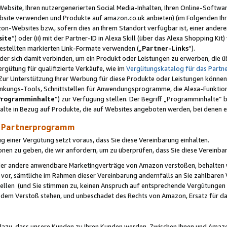
ebsite, Ihren nutzergenerierten Social Media-Inhalten, Ihren Online-Softwar
ebsite verwenden und Produkte auf amazon.co.uk anbieten) (im Folgenden Ihr
-Websites bzw., sofern dies an Ihrem Standort verfügbar ist, einer ander
ite
“) oder (ii) mit der Partner-ID in Alexa Skill (über das Alexa Shopping Ki
estellten markierten Link-Formate verwenden („
Partner-Links
“).
oder sich damit verbinden, um ein Produkt oder Leistungen zu erwerben, di
gütung für qualifizierte Verkäufe, wie im
Vergütungskatalog für das Part
Zur Unterstützung Ihrer Werbung für diese Produkte oder Leistungen können w
linkungs-Tools, Schnittstellen für Anwendungsprogramme, die Alexa-Funktion
Programminhalte
“) zur Verfügung stellen. Der Begriff „Programminhalte“ be
halte in Bezug auf Produkte, die auf Websites angeboten werden, bei denen 
as Partnerprogramm
einer Vergütung setzt voraus, dass Sie diese Vereinbarung einhalten.
ionen zu geben, die wir anfordern, um zu überprüfen, dass Sie diese Vereinba
oder andere anwendbare Marketingverträge von Amazon verstoßen, behalten w
 vor, sämtliche im Rahmen dieser Vereinbarung andernfalls an Sie zahlbare
tellen (und Sie stimmen zu, keinen Anspruch auf entsprechende Vergütungen
 dem Verstoß stehen, und unbeschadet des Rechts von Amazon, Ersatz für 
azu, dass unsere Kunden zu Ihren Kunden werden. Zwischen Ihnen und Amaz