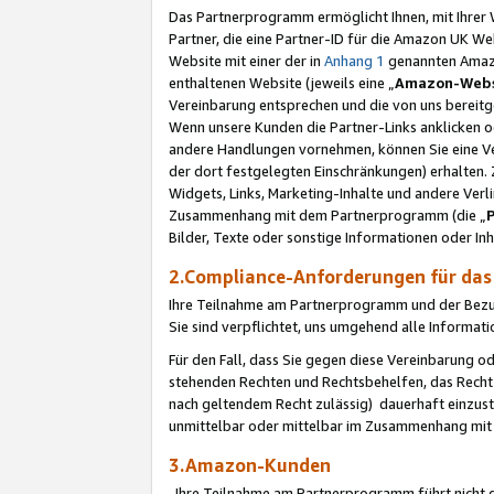
Das Partnerprogramm ermöglicht Ihnen, mit Ihrer W
Partner, die eine Partner-ID für die Amazon UK W
Website mit einer der in
Anhang 1
genannten Amazon
enthaltenen Website (jeweils eine „
Amazon-Webs
Vereinbarung entsprechen und die von uns bereitg
Wenn unsere Kunden die Partner-Links anklicken 
andere Handlungen vornehmen, können Sie eine Ver
der dort festgelegten Einschränkungen) erhalten. 
Widgets, Links, Marketing-Inhalte und andere Ver
Zusammenhang mit dem Partnerprogramm (die „
Bilder, Texte oder sonstige Informationen oder In
2.Compliance-Anforderungen für d
Ihre Teilnahme am Partnerprogramm und der Bezug 
Sie sind verpflichtet, uns umgehend alle Informat
Für den Fall, dass Sie gegen diese Vereinbarung 
stehenden Rechten und Rechtsbehelfen, das Recht
nach geltendem Recht zulässig) dauerhaft einzus
unmittelbar oder mittelbar im Zusammenhang mit
3.Amazon-Kunden
Ihre Teilnahme am Partnerprogramm führt nicht d