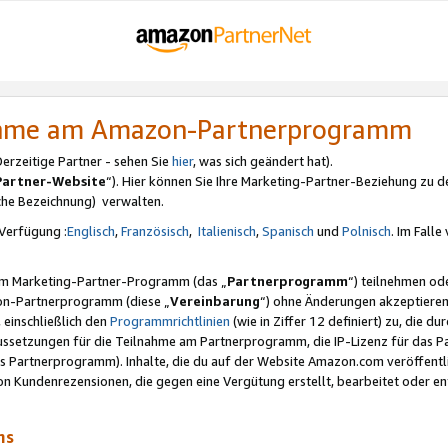
nahme am Amazon-Partnerprogramm
rzeitige Partner - sehen Sie
hier
, was sich geändert hat).
Partner-Website
“). Hier können Sie Ihre Marketing-Partner-Beziehung zu d
iche Bezeichnung) verwalten.
Verfügung :
Englisch
,
Französisch
,
Italienisch
,
Spanisch
und
Polnisch
. Im Fall
erem Marketing-Partner-Programm (das „
Partnerprogramm
“) teilnehmen od
on-Partnerprogramm (diese „
Vereinbarung
“) ohne Änderungen akzeptieren
 einschließlich den
Programmrichtlinien
(wie in Ziffer 12 definiert) zu, die 
raussetzungen für die Teilnahme am Partnerprogramm, die IP-Lizenz für das
s Partnerprogramm). Inhalte, die du auf der Website Amazon.com veröffentl
n Kundenrezensionen, die gegen eine Vergütung erstellt, bearbeitet oder ent
mms