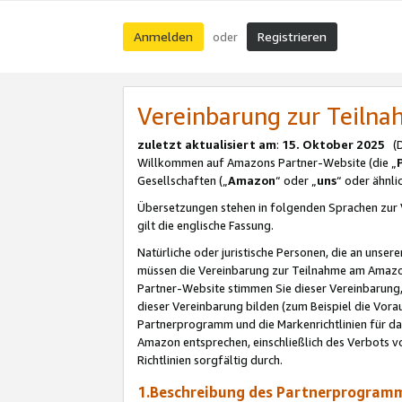
Anmelden
Registrieren
oder
Vereinbarung zur Teil
zuletzt aktualisiert am
:
15. Oktober 2025
(De
Willkommen auf Amazons Partner-Website (die „
Gesellschaften („
Amazon
“ oder „
uns
“ oder ähnl
Übersetzungen stehen in folgenden Sprachen zur 
gilt die englische Fassung.
Natürliche oder juristische Personen, die an uns
müssen die Vereinbarung zur Teilnahme am Amaz
Partner-Website stimmen Sie dieser Vereinbarung,
dieser Vereinbarung bilden (zum Beispiel die Vo
Partnerprogramm und die Markenrichtlinien für da
Amazon entsprechen, einschließlich des Verbots vo
Richtlinien sorgfältig durch.
1.Beschreibung des Partnerprogra