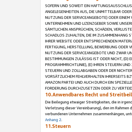
SOFERN UND SOWEIT EIN HAFTUNGSAUSSCHLUSS
ANGELEGENHEITEN AUS, DIE UNMITTELBAR ODER 
NUTZUNG DER SERVICEANGEBOTE) ODER EINEM V
UNTERNEHMEN UND LIZENZGEBER SOWIE UNSERE 
SÄMTLICHEN ANSPRÜCHEN, SCHÄDEN, VERLUSTE
SCHADLOS ZUHALTEN, DIE IM ZUSAMMENHANG STE
IHRER WEBSITE ODER ENTSPRECHENDEN MATERIA
FERTIGUNG, HERSTELLUNG, BEWERBUNG ODER VE
NUTZUNG DER SERVICEANGEBOTE UND ZWAR UN
BESTIMMUNGEN ZULÄSSIG IST ODER NICHT, (D) 
PROGRAMMRICHTLINIE), (E) IHREN STEUERN UN
STEUERN UND ZOLLABGABEN ODER DER NICHTER
VORSÄTZLICHEM FEHLVERHALTEN IHRERSEITS BZ
AMAZON PARTEI UND AUCH DURCH EIN SPEZIELL
FORDERUNG DURCHZUSETZEN ODER ZU VERTEIDI
10.Anwendbares Recht und Streitbe
Die Beilegung etwaiger Streitigkeiten, die in irg
Verletzung dieser Vereinbarung), den im Rahmen d
verbundenen Unternehmen zusammenhängen, unterl
Anhang 2
.
11.Steuern