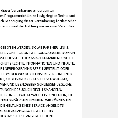
it dieser Vereinbarung eingeräumten
 den Programmrichtlinien festgelegten Rechte und
 nach Beendigung dieser Vereinbarung fortbestehen.
einbarung und der Haftung wegen eines Verstoßes
GEBOTEN WERDEN, SOWIE PARTNER-LINKS,
ALTE VON PRODUKTWERBUNG, UNSERE DOMAIN-
SCHLIESSLICH DER AMAZON-MARKEN) UND DIE
SCHUTZRECHTE, INFORMATIONEN UND INHALTE,
PARTNERPROGRAMMS BEREITGESTELLT ODER
ELLT. WEDER WIR NOCH UNSERE VERBUNDENEN
T, OB AUSDRÜCKLICH, STILLSCHWEIGEND,
MEN UND LIZENZGEBER SCHLIESSEN JEGLICHE
ISTUNGEN BEZÜGLICH RECHTSMÄNGELN,
LETZUNG SOWIE GEWÄHRLEISTUNGEN EIN, DIE
ANDELSBRÄUCHEN ERGEBEN. WIR KÖNNEN EIN
 DIE GELTUNG EINES SERVICE-ANGEBOTS
IE SERVICEANGEBOTE WEITERHIN
ODER DASS DIESE ANGEBOTE OHNE