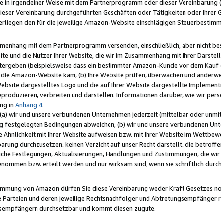
e in irgendeiner Weise mit dem Partnerprogramm oder dieser Vereinbarung (ei
ieser Vereinbarung durchgeführten Geschäften oder Tätigkeiten oder Ihrer 
liegen den für die jeweilige Amazon-Website einschlägigen Steuerbestim
mmenhang mit dem Partnerprogramm versenden, einschließlich, aber nicht be
site und die Nutzer Ihrer Website, die wir im Zusammenhang mit Ihrer Darst
itergeben (beispielsweise dass ein bestimmter Amazon-Kunde vor dem Kauf
uf die Amazon-Website kam, (b) Ihre Website prüfen, überwachen und anderwei
r Website dargestelltes Logo und die auf Ihrer Website dargestellte Impleme
reproduzieren, verbreiten und darstellen. Informationen darüber, wie wir per
ng in
Anhang 4
.
 (a) wir und unsere verbundenen Unternehmen jederzeit (mittelbar oder unmit
ng festgelegten Bedingungen abweichen, (b) wir und unsere verbundenen Unte
 Ähnlichkeit mit Ihrer Website aufweisen bzw. mit Ihrer Website im Wettbewer
barung durchzusetzen, keinen Verzicht auf unser Recht darstellt, die betrof
liche Festlegungen, Aktualisierungen, Handlungen und Zustimmungen, die wi
enommen bzw. erteilt werden und nur wirksam sind, wenn sie schriftlich dur
stimmung von Amazon dürfen Sie diese Vereinbarung weder Kraft Gesetzes no
die Parteien und deren jeweilige Rechtsnachfolger und Abtretungsempfänger 
ngsempfängern durchsetzbar und kommt diesen zugute.