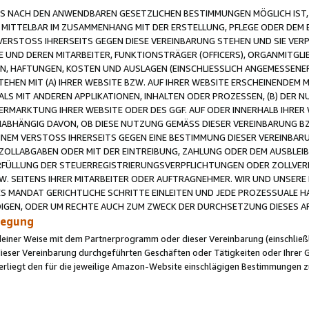
 NACH DEN ANWENDBAREN GESETZLICHEN BESTIMMUNGEN MÖGLICH IST, S
MITTELBAR IM ZUSAMMENHANG MIT DER ERSTELLUNG, PFLEGE ODER DEM BE
ERSTOSS IHRERSEITS GEGEN DIESE VEREINBARUNG STEHEN UND SIE VERP
UND DEREN MITARBEITER, FUNKTIONSTRÄGER (OFFICERS), ORGANMITGLI
N, HAFTUNGEN, KOSTEN UND AUSLAGEN (EINSCHLIESSLICH ANGEMESSENE
HEN MIT (A) IHRER WEBSITE BZW. AUF IHRER WEBSITE ERSCHEINENDEM M
LS MIT ANDEREN APPLIKATIONEN, INHALTEN ODER PROZESSEN, (B) DER 
RMARKTUNG IHRER WEBSITE ODER DES GGF. AUF ODER INNERHALB IHRER W
ABHÄNGIG DAVON, OB DIESE NUTZUNG GEMÄSS DIESER VEREINBARUNG B
EINEM VERSTOSS IHRERSEITS GEGEN EINE BESTIMMUNG DIESER VEREINBARU
D ZOLLABGABEN ODER MIT DER EINTREIBUNG, ZAHLUNG ODER DEM AUSBLEI
FÜLLUNG DER STEUERREGISTRIERUNGSVERPFLICHTUNGEN ODER ZOLLVERPF
W. SEITENS IHRER MITARBEITER ODER AUFTRAGNEHMER. WIR UND UNSERE
ES MANDAT GERICHTLICHE SCHRITTE EINLEITEN UND JEDE PROZESSUALE 
GEN, ODER UM RECHTE AUCH ZUM ZWECK DER DURCHSETZUNG DIESES AR
ilegung
endeiner Weise mit dem Partnerprogramm oder dieser Vereinbarung (einschließl
ieser Vereinbarung durchgeführten Geschäften oder Tätigkeiten oder Ihrer 
iegt den für die jeweilige Amazon-Website einschlägigen Bestimmungen z