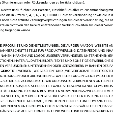
ge Stornierungen oder Rücksendungen zu berücksichtigen).
 Rechte und Pflichten der Parteien, einschließlich aller im Zusammenhang m
 die in Ziffern 3, 4, 5, 6, 7, 8, 10 und 11 dieser Vereinbarung sowie die in
er noch nicht erfüllte Zahlungsverpflichtungen aus dieser Vereinbarung, die
arteien nicht von den bereits entstandenen Verbindlichkeiten aus dieser Ver
gung begangen wurde.
 PRODUKTE UND DIENSTLEISTUNGEN, DIE AUF DER AMAZON-WEBSITE AN
GRAMMIERSCHNITTSTELLE FÜR PRODUKTWERBUNG, DATENFEEDS UND INH
-NAMEN, MARKEN UND LOGOS UNSERER VERBUNDENEN UNTERNEHMEN (EIN
IONEN, MATERIAL, DATEN, BILDER, TEXTE UND SONSTIGE GEWERBLICHE 
EREN VERBUNDENEN UNTERNEHMEN ODER LIZENZGEBERN IM RAHMEN DES 
NGEBOTE
“), WERDEN „WIE BESEHEN“ UND „WIE VERFÜGBAR“ BEREITGEST
CHERUNGEN ODER ÜBERNEHMEN GEWÄHRLEISTUNGEN GLEICH WELCHER AR
ZUG AUF DIE SERVICEANGEBOTE. WIR UND UNSERE VERBUNDENEN UNTERNEH
ANGEBOTE AUS; DIES SCHLIESST ETWAIGE STILLSCHWEIGENDE GEWÄHRLE
LITÄT, EIGNUNG FÜR EINEN BESTIMMTEN VERWENDUNGSZWECK, NICHTVER
OGENHEITEN, DEM ÜBLICHEN GESCHÄFTSVERKEHR, DER LEISTUNG ODER H
 BESCHAFFENHEIT, MERKMALE, FUNKTIONEN, DEN LEISTUNGSUMFANG ODER
VERBUNDENEN UNTERNEHMEN ODER LIZENZGEBER GEWÄHRLEISTEN, DASS D
HGÄNGIG BZW. AUF BESTIMMTE ART UND WEISE FUNKTIONIEREN WERDEN 