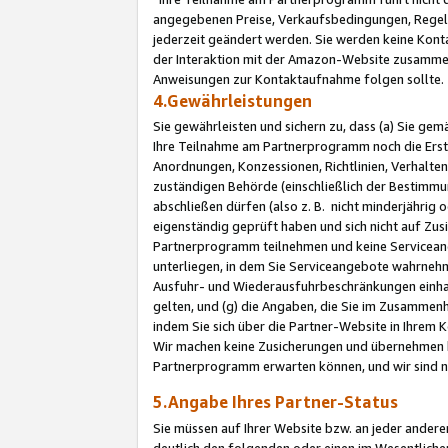
angegebenen Preise, Verkaufsbedingungen, Regeln
jederzeit geändert werden. Sie werden keine Konta
der Interaktion mit der Amazon-Website zusamme
Anweisungen zur Kontaktaufnahme folgen sollte.
4.Gewährleistungen
Sie gewährleisten und sichern zu, dass (a) Sie g
Ihre Teilnahme am Partnerprogramm noch die Erst
Anordnungen, Konzessionen, Richtlinien, Verhalten
zuständigen Behörde (einschließlich der Bestimmu
abschließen dürfen (also z. B. nicht minderjährig
eigenständig geprüft haben und sich nicht auf Zusi
Partnerprogramm teilnehmen und keine Servicean
unterliegen, in dem Sie Serviceangebote wahrneh
Ausfuhr- und Wiederausfuhrbeschränkungen einhal
gelten, und (g) die Angaben, die Sie im Zusammen
indem Sie sich über die Partner-Website in Ihrem
Wir machen keine Zusicherungen und übernehmen 
Partnerprogramm erwarten können, und wir sind n
5.Angabe Ihres Partner-Status
Sie müssen auf Ihrer Website bzw. an jeder ander
deutlich den folgenden oder einen im Wesentlichen