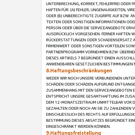
UNTERBRECHUNG, KORREKT, FEHLERFREI ODER 
HAFTEN FÜR: (A) FEHLER, UNGENAUIGKEITEN, 
ODER (B) UNBERECHTIGTE ZUGRIFFE AUF BZW. 
TEXTEN ODER SONSTIGEN INFORMATIONEN ODER 
PERSON ODER ÜBER DIE SERVICEANGEBOTE ERHA
AUSDRÜCKLICH VORGESEHEN. FERNER HAFTEN 
RÜCKERSTATTUNGEN ODER SCHADENSERSATZ AU
FIRMENWERT ODER SONSTIGEN VORTEILEN SOWIE
PARTNERPROGRAMM VORNEHMEN BZW. ÜBERNEHM
DIESES ARTIKELS 7 BEGRÜNDET EINEN AUSSCH
ANWENDBAREN GESETZLICHEN BESTIMMUNGEN 
8.Haftungsbeschränkungen
WEDER WIR NOCH UNSERE VERBUNDENEN UNTERN
SCHÄDEN ODER SCHÄDEN AUFGRUND ENTGANGENE
ZUSAMMENHANG MIT DEN SERVICEANGEBOTEN EN
ENTSPRICHT UNSERE GESAMTHAFTUNG IM ZUSAM
DEM 12-MONATSZEITRAUM UNMITTELBAR VOR DE
GEZAHLTEN ODER NOCH AN SIE ZU ZAHLENDEN V
EINSCHLIESSLICH DES RECHTS AUF ERFÜLLUNGS
BESTIMMUNG DIESES ABSATZES BEGRÜNDET EI
EINGESCHRÄNKT WERDEN KÖNNEN.
9.Haftungsfreistellung