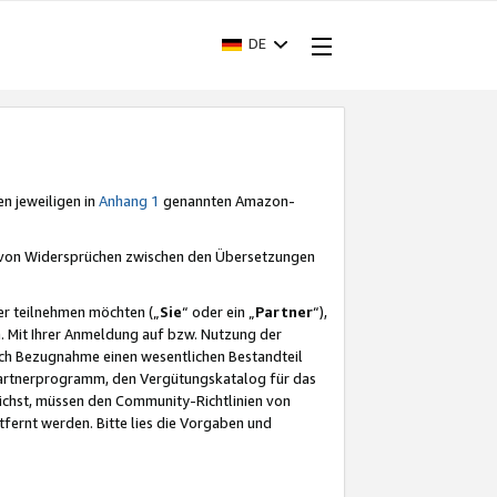
DE
en jeweiligen in
Anhang 1
genannten Amazon-
e von Widersprüchen zwischen den Übersetzungen
er teilnehmen möchten („
Sie
“ oder ein „
Partner
“),
. Mit Ihrer Anmeldung auf bzw. Nutzung der
durch Bezugnahme einen wesentlichen Bestandteil
 Partnerprogramm, den Vergütungskatalog für das
ichst, müssen den Community-Richtlinien von
fernt werden. Bitte lies die Vorgaben und