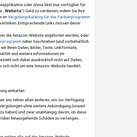
eapplikation oder Alexa Skill (nur verfügbar für
e „
Website
“) Geld zu verdienen, indem Sie Ihre
en im
Vergütungskatalog für das Partnerprogramm
t) verlinken. Entsprechende Links müssen dieser
e über die Amazon-Website angeboten werden, oder
nerprogramm
näher beschrieben (und vorbehaltlich
ir Ihnen Daten, Bilder, Texte, Linkformate,
alität und weitere Informationen im
zieht sich dabei ausdrücklich nicht auf Daten,
es sich nicht um eine Amazon-Website handelt.
rung einhalten.
ir uns neben allen anderen, uns zur Verfügung
n Vergütungen ohne weitere Ankündigung (soweit
 zu haben) und zwar unabhängig davon, ob diese
darüber hinausgehende Schäden zu verlangen.
on gelten alle auf der Amazon-Website