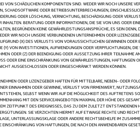
FREI VON SCHÄDLICHEN KOMPONENTEN SIND. WEDER WIR NOCH UNSERE 
VIREN, SCHADSOFTWARE ODER BETRIEBSUNTERBRECHUNGEN, EINSCHLIESSL
ÄNDERUNG ODER LÖSCHUNG, VERNICHTUNG, BESCHÄDIGUNG ODER VERLUST 
INHALTEN. BERATUNG ODER INFORMATIONEN, DIE SIE VON UNS ODER EIN
LTEN, BEGRÜNDEN KEINE GEWÄHRLEISTUNGSANSPRÜCHE, ES SEIN DENN, DI
WEDER WIR NOCH UNSERE VERBUNDENEN UNTERNEHMEN ODER LIZENZGEBE
FGRUND (X) DES VERLUSTS VON VORAUSSICHTLICHEN GEWINNEN ODER 
 (Y) VON INVESTITIONEN, AUFWENDUNGEN ODER VERPFLICHTUNGEN, DIE 
EN ODER (Z) DER BEENDIGUNG ODER AUSSETZUNG IHRER TEILNAHME A
LUSS ODER EINE EINSCHRÄNKUNG VON GEWÄHRLEISTUNGEN, HAFTUNGEN O
NICHT AUSGESCHLOSSEN ODER EINGESCHRÄNKT WERDEN KÖNNEN.
EHMEN ODER LIZENZGEBER HAFTEN FÜR MITTELBARE, NEBEN- ODER FOL
R EINNAHMEN ODER GEWINNE, VERLUST VON FIRMENWERT, NUTZUNGSAU
TSTEHEN, SELBST WENN WIR AUF DIE MÖGLICHKEIT DES AUFTRETENS S
MENHANG MIT DEN SERVICEANGEBOTEN MAXIMAL DER HÖHE DES GESAMT
M ZEITPUNKT DES EREIGNISSES, DAS ZU DEM ZULETZT ENTSTANDENEN 
ERGÜTUNGEN. SIE VERZICHTEN HIERMIT AUF ETWAIGE RECHTE UND RECHT
KLAGE, UNTERLASSUNGSKLAGE ODER ANDERE RECHTSBEHELFE IM ZUSAMME
NE EINSCHRÄNKUNG VON HAFTUNGEN, DIE NACH DEN ANWENDBAREN GESE