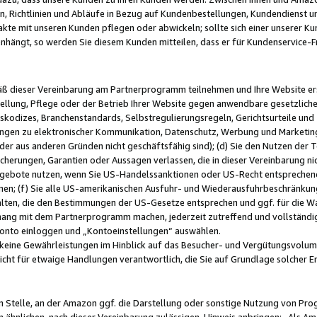
, Richtlinien und Abläufe in Bezug auf Kundenbestellungen, Kundendienst 
kte mit unseren Kunden pflegen oder abwickeln; sollte sich einer unserer Ku
nhängt, so werden Sie diesem Kunden mitteilen, dass er für Kundenservic
emäß dieser Vereinbarung am Partnerprogramm teilnehmen und Ihre Website er
ellung, Pflege oder der Betrieb Ihrer Website gegen anwendbare gesetzlich
skodizes, Branchenstandards, Selbstregulierungsregeln, Gerichtsurteile und 
ngen zu elektronischer Kommunikation, Datenschutz, Werbung und Marketing)
 oder aus anderen Gründen nicht geschäftsfähig sind); (d) Sie den Nutzen de
cherungen, Garantien oder Aussagen verlassen, die in dieser Vereinbarung nich
gebote nutzen, wenn Sie US-Handelssanktionen oder US-Recht entsprechen
men; (f) Sie alle US-amerikanischen Ausfuhr- und Wiederausfuhrbeschränkun
ten, die den Bestimmungen der US-Gesetze entsprechen und ggf. für die Wa
hang mit dem Partnerprogramm machen, jederzeit zutreffend und vollständig 
 Konto einloggen und „Kontoeinstellungen“ auswählen.
keine Gewährleistungen im Hinblick auf das Besucher- und Vergütungsvolu
icht für etwaige Handlungen verantwortlich, die Sie auf Grundlage solcher
en Stelle, an der Amazon ggf. die Darstellung oder sonstige Nutzung von Pr
 ähnlichen, nach dieser Vereinbarung zulässigen, Hinweis anbringen: „Als Ama