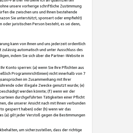
ohne unsere vorherige schriftliche Zustimmung
ürfen die zwischen uns und Ihnen bestehende
mazon Sie unterstützt, sponsert oder empfiehlt)
oder juristischen Person besteht, es sei denn,
arung kann von Ihnen und uns jederzeit ordentlich
t zulässig automatisch und unter Ausschluss des
gen, indem Sie sich über die Partner-Website in
hr Konto sperren: (a) wenn Sie Ihre Pflichten aus
eßlich Programmrichtlinien) nicht innerhalb von 7
ngsansprüchen im Zusammenhang mit Ihrer
ührende oder illegale Zwecke genutzt wurde; (e)
eschädigt werden könnte; (f) wenn wir der
rteien durchgeführten Tätigkeiten einer Pflicht
nen, die unserer Ansicht nach mit Ihnen verbunden
nto gesperrt haben) oder (h) wenn wir das
 (a) gilt jeder Verstoß gegen die Bestimmungen
ehalten, um sicherzustellen, dass der richtige