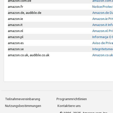
amazon.com.be
amazon.com.b
amazon.fr
Notice:Protec
amazon.de, audible.de
Amazon.de Da
amazon.ie
Amazon.ie Pri
amazon.it
Amazon.it Inf
amazon.nl
Amazon.nl Pri
amazon.pl
Informacja O
amazon.es
Aviso de Priv
amazon.se
Integritetsm
amazon.co.uk, audible.co.uk
Amazon.co.uk 
Teilnahmevereinbarung
Programmrichtlinien
Nutzungsbestimmungen
Kontaktiere uns