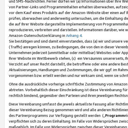
und SMS-Nachrichten. Ferner dürfen wir (a) Informationen über Ihre We
von Partner-Links und Programminhalten erhalten überwachen, aufzei
vor dem Kauf eines Produkts auf der Amazon-Website über einen auf Ih
prüfen, überwachen und anderweitig untersuchen, um die Einhaltung dies
die auf Ihrer Website dargestellte Implementierung von Programminhalt
reproduzieren, verbreiten und darstellen. Informationen darüber, wie w
Amazon-Datenschutzerklärung in
Anhang 4
.
Sie bestätigen und sind damit einverstanden, dass (a) wir und unsere 
(Traffic) anregen können, zu Bedingungen, die von den in dieser Vere
Unternehmen jederzeit (unmittelbar oder mittelbar) Websites oder Appl
Ihrer Website im Wettbewerb stehen, (c) ein Versäumnis unsererseits, I
Verzicht auf unser Recht darstellt, die betroffene oder eine andere B
Aktualisierungen, Handlungen und Zustimmungen, die wir ggf. im Rahme
vorgenommen bzw. erteilt werden und nur wirksam sind, wenn sie schri
Ohne die ausdrückliche vorherige schriftliche Zustimmung von Amazon
abtreten. Vorbehaltlich dieser Einschränkung ist diese Vereinbarung f
rechtlich bindend, gegenüber den Parteien und ihren jeweiligen Rech
Diese Vereinbarung umfasst die jeweils aktuellste Fassung aller Richtli
dieser Vereinbarung Bezug genommen wird und alle anderen Richtlinie
des Partnerprogramms zur Verfügung gestellt werden („
Programmric
verpflichten sich zu deren Einhaltung. Im Falle von Widersprüchen zwi
maßgeblich. Im Falle von Widersprüchen zwischen dieser Vereinbarun