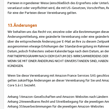
Parteien in irgendeiner Weise (einschließlich des Ergreifens oder Unt
veranlasst oder verpflichtet wird, die mit US-Gesetzen, Vorschriften,
für eine der Parteien dieser Vereinbarung gelten.
13.Änderungen
Wir behalten uns das Recht vor, einzelne oder alle Bestimmungen diese
Änderungsmitteilung, eine geänderte Vereinbarung oder eine geänderte 
über die entsprechende Änderung per E-Mail an Ihre zu diesem Zeitpun
ausgenommen etwaige Erhöhungen der Standardvergütung im Rahmen
Datum, jedoch frühestens sieben Kalendertage nach dem Datum, an de
PARTNERPROGRAMM NACH DEM DATUM DES WIRKSAMWERDENS DER Ä
WENN SIE MIT EINER ÄNDERUNG NICHT EINVERSTANDEN SIND, HABEN S
KÜNDIGEN.
Wenn Sie diese Vereinbarung mit Amazon France Services SAS geschlo
gelten zukünftige Änderungen an dieser Vereinbarung für Sie und Ama
Core S.à r.l. bezieht.
Anhang 1Amazon-Gesellschaften und Amazon-Websites nach Ländern
Anhang 2Anwendbares Recht und Streitbeilegung für die jeweiligen 
Anhang 3Steuerbestimmungen für die jeweiligen Amazon-Websites