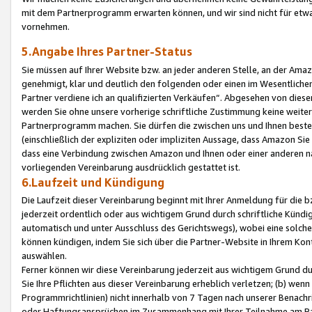
mit dem Partnerprogramm erwarten können, und wir sind nicht für etwa
vornehmen.
5.Angabe Ihres Partner-Status
Sie müssen auf Ihrer Website bzw. an jeder anderen Stelle, an der Am
genehmigt, klar und deutlich den folgenden oder einen im Wesentlichen
Partner verdiene ich an qualifizierten Verkäufen“. Abgesehen von die
werden Sie ohne unsere vorherige schriftliche Zustimmung keine weite
Partnerprogramm machen. Sie dürfen die zwischen uns und Ihnen best
(einschließlich der expliziten oder impliziten Aussage, dass Amazon Si
dass eine Verbindung zwischen Amazon und Ihnen oder einer anderen natü
vorliegenden Vereinbarung ausdrücklich gestattet ist.
6.Laufzeit und Kündigung
Die Laufzeit dieser Vereinbarung beginnt mit Ihrer Anmeldung für die 
jederzeit ordentlich oder aus wichtigem Grund durch schriftliche Kündi
automatisch und unter Ausschluss des Gerichtswegs), wobei eine solch
können kündigen, indem Sie sich über die Partner-Website in Ihrem Ko
auswählen.
Ferner können wir diese Vereinbarung jederzeit aus wichtigem Grund dur
Sie Ihre Pflichten aus dieser Vereinbarung erheblich verletzen; (b) wen
Programmrichtlinien) nicht innerhalb von 7 Tagen nach unserer Benachr
oder Haftungsansprüchen im Zusammenhang mit Ihrer Teilnahme am Pa