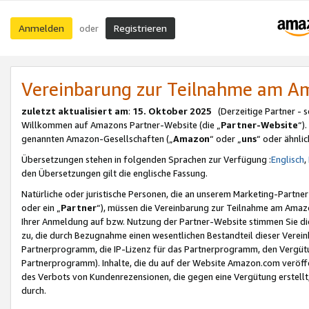
Anmelden
Registrieren
oder
Vereinbarung zur Teilnahme am 
zuletzt aktualisiert am
:
15. Oktober 2025
(Derzeitige Partner - 
Willkommen auf Amazons Partner-Website (die „
Partner-Website
“)
genannten Amazon-Gesellschaften („
Amazon
“ oder „
uns
“ oder ähnli
Übersetzungen stehen in folgenden Sprachen zur Verfügung :
Englisch
,
den Übersetzungen gilt die englische Fassung.
Natürliche oder juristische Personen, die an unserem Marketing-Partn
oder ein „
Partner
“), müssen die Vereinbarung zur Teilnahme am Ama
Ihrer Anmeldung auf bzw. Nutzung der Partner-Website stimmen Sie die
zu, die durch Bezugnahme einen wesentlichen Bestandteil dieser Verei
Partnerprogramm, die IP-Lizenz für das Partnerprogramm, den Vergütu
Partnerprogramm). Inhalte, die du auf der Website Amazon.com veröffe
des Verbots von Kundenrezensionen, die gegen eine Vergütung erstellt, 
durch.