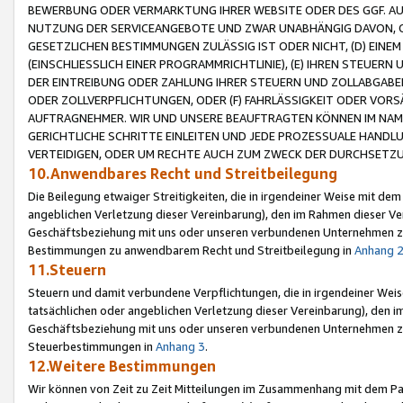
BEWERBUNG ODER VERMARKTUNG IHRER WEBSITE ODER DES GGF. AUF 
NUTZUNG DER SERVICEANGEBOTE UND ZWAR UNABHÄNGIG DAVON, O
GESETZLICHEN BESTIMMUNGEN ZULÄSSIG IST ODER NICHT, (D) EINE
(EINSCHLIESSLICH EINER PROGRAMMRICHTLINIE), (E) IHREN STEUER
DER EINTREIBUNG ODER ZAHLUNG IHRER STEUERN UND ZOLLABGAB
ODER ZOLLVERPFLICHTUNGEN, ODER (F) FAHRLÄSSIGKEIT ODER VORS
AUFTRAGNEHMER. WIR UND UNSERE BEAUFTRAGTEN KÖNNEN IM NAME
GERICHTLICHE SCHRITTE EINLEITEN UND JEDE PROZESSUALE HAND
VERTEIDIGEN, ODER UM RECHTE AUCH ZUM ZWECK DER DURCHSETZU
10.Anwendbares Recht und Streitbeilegung
Die Beilegung etwaiger Streitigkeiten, die in irgendeiner Weise mit de
angeblichen Verletzung dieser Vereinbarung), den im Rahmen dieser Ve
Geschäftsbeziehung mit uns oder unseren verbundenen Unternehmen zu
Bestimmungen zu anwendbarem Recht und Streitbeilegung in
Anhang 
11.Steuern
Steuern und damit verbundene Verpflichtungen, die in irgendeiner Wei
tatsächlichen oder angeblichen Verletzung dieser Vereinbarung), den 
Geschäftsbeziehung mit uns oder unseren verbundenen Unternehmen z
Steuerbestimmungen in
Anhang 3
.
12.Weitere Bestimmungen
Wir können von Zeit zu Zeit Mitteilungen im Zusammenhang mit dem Par