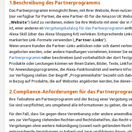
1.Beschreibung des Partnerprogramms
Das Partnerprogramm ermöglicht Ihnen, mit Ihrer Website, Ihren nutzer
(nur verfügbar für Partner, die eine Partner-ID für die Amazon UK We
„
Website
“) Geld zu verdienen, indem Sie Ihre Website mit einer der in
ist, einer anderen im
Vergütungskatalog für das Partnerprogramm
enth
Alexa Skill (über das Alexa Shopping Kit) verlinken. Entsprechende Lin
markierten Link-Formate verwenden („
Partner-Links
“).
Wenn unsere Kunden die Partner-Links anklicken oder sich damit verbi
angeboten werden, oder andere Handlungen vornehmen, können Sie eine
Partnerprogramm
näher beschrieben (und vorbehaltlich der dort festg
Produkte oder Leistungen können wir Ihnen Daten, Bilder, Texte, Linkfo
für Anwendungsprogramme, die Alexa-Funktionalität und weitere Inf
zur Verfügung stellen. Der Begriff „Programminhalte“ bezieht sich dabe
in Bezug auf Produkte, die auf Websites angeboten werden, bei denen 
2.Compliance-Anforderungen für das Partnerprog
Ihre Teilnahme am Partnerprogramm und der Bezug einer Vergütung setz
Sie sind verpflichtet, uns umgehend alle Informationen zu geben, die w
Für den Fall, dass Sie gegen diese Vereinbarung oder andere anwendba
uns zur Verfügung stehenden Rechten und Rechtsbehelfen, das Recht vo
Vergütungen ohne weitere Ankündigung (soweit nach geltendem Recht z
entsprechende Vergütungen zu haben) und zwar unabhängig davon, ob 