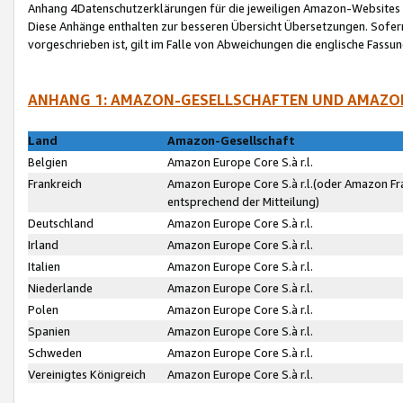
Anhang 4Datenschutzerklärungen für die jeweiligen Amazon-Websites
Diese Anhänge enthalten zur besseren Übersicht Übersetzungen. Sofe
vorgeschrieben ist, gilt im Falle von Abweichungen die englische Fass
ANHANG 1: AMAZON-GESELLSCHAFTEN UND AMAZO
Land
Amazon-Gesellschaft
Belgien
Amazon Europe Core S.à r.l.
Frankreich
Amazon Europe Core S.à r.l.(oder Amazon Fr
entsprechend der Mitteilung)
Deutschland
Amazon Europe Core S.à r.l.
Irland
Amazon Europe Core S.à r.l.
Italien
Amazon Europe Core S.à r.l.
Niederlande
Amazon Europe Core S.à r.l.
Polen
Amazon Europe Core S.à r.l.
Spanien
Amazon Europe Core S.à r.l.
Schweden
Amazon Europe Core S.à r.l.
Vereinigtes Königreich
Amazon Europe Core S.à r.l.