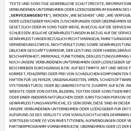
TEXTE UND SONSTIGE GEWERBLICHE SCHUTZRECHTE, INFORMATIONE
VERBUNDENEN UNTERNEHMEN ODER LIZENZGEBERN IM RAHMEN DES
„
SERVICEANGEBOTE
“), WERDEN „WIE BESEHEN“ UND „WIE VERFÜ
ODER LIZENZGEBER MACHEN ZUSICHERUNGEN ODER ÜBERNEHMEN GEW
GESETZLICH ODER IN SONSTIGER WEISE, IN BEZUG AUF DIE SERVI
SCHLIESSEN JEGLICHE GEWÄHRLEISTUNGEN IN BEZUG AUF DIE SERVI
GEWÄHRLEISTUNGEN BEZÜGLICH RECHTSMÄNGELN, MARKTGÄNGIGKEIT
VERWENDUNGSZWECK, NICHTVERLETZUNG SOWIE GEWÄHRLEISTUNGEN 
ÜBLICHEN GESCHÄFTSVERKEHR, DER LEISTUNG ODER HANDELSBRÄUCH
BESCHAFFENHEIT, MERKMALE, FUNKTIONEN, DEN LEISTUNGSUMFANG 
NOCH UNSERE VERBUNDENEN UNTERNEHMEN ODER LIZENZGEBER GEWÄ
BESCHRIEBEN DURCHGÄNGIG BZW. AUF BESTIMMTE ART UND WEISE
KORREKT, FEHLERFREI ODER FREI VON SCHÄDLICHEN KOMPONENTEN
HAFTEN FÜR: (A) FEHLER, UNGENAUIGKEITEN, VIREN, SCHADSOFTW
SYSTEMABSTÜRZE; ODER (B) UNBERECHTIGTE ZUGRIFFE AUF BZW. 
WEBSITE ODER VON DATEN, BILDERN, TEXTEN ODER SONSTIGEN INF
ODER EINER ANDEREN NATÜRLICHEN ODER JURISTISCHEN PERSON OD
GEWÄHRLEISTUNGSANSPRÜCHE, ES SEIN DENN, DIESE SIND IN DIES
UNSERE VERBUNDENEN UNTERNEHMEN ODER LIZENZGEBER FÜR EN
AUFGRUND (X) DES VERLUSTS VON VORAUSSICHTLICHEN GEWINNEN
VORTEILEN SOWIE (Y) VON INVESTITIONEN, AUFWENDUNGEN ODER VE
PARTNERPROGRAMM VORNEHMEN BZW. ÜBERNEHMEN ODER (Z) DER 