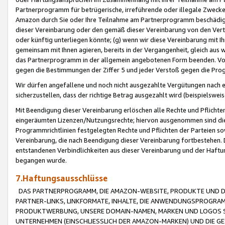
Partnerprogramm für betrügerische, irreführende oder illegale Zwecke
Amazon durch Sie oder Ihre Teilnahme am Partnerprogramm beschädig
dieser Vereinbarung oder den gemäß dieser Vereinbarung von den Vertr
oder künftig unterliegen könnte; (g) wenn wir diese Vereinbarung mit I
gemeinsam mit Ihnen agieren, bereits in der Vergangenheit, gleich aus
das Partnerprogramm in der allgemein angebotenen Form beenden. Vors
gegen die Bestimmungen der Ziffer 5 und jeder Verstoß gegen die Prog
Wir dürfen angefallene und noch nicht ausgezahlte Vergütungen nach 
sicherzustellen, dass der richtige Betrag ausgezahlt wird (beispielsw
Mit Beendigung dieser Vereinbarung erlöschen alle Rechte und Pflichte
eingeräumten Lizenzen/Nutzungsrechte; hiervon ausgenommen sind die in 
Programmrichtlinien festgelegten Rechte und Pflichten der Parteien sow
Vereinbarung, die nach Beendigung dieser Vereinbarung fortbestehen. D
entstandenen Verbindlichkeiten aus dieser Vereinbarung und der Haft
begangen wurde.
7.Haftungsausschlüsse
DAS PARTNERPROGRAMM, DIE AMAZON-WEBSITE, PRODUKTE UND DI
PARTNER-LINKS, LINKFORMATE, INHALTE, DIE ANWENDUNGSPROGR
PRODUKTWERBUNG, UNSERE DOMAIN-NAMEN, MARKEN UND LOGOS S
UNTERNEHMEN (EINSCHLIESSLICH DER AMAZON-MARKEN) UND DIE GE