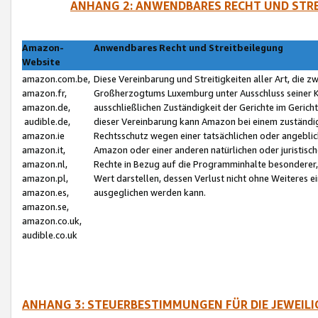
ANHANG 2: ANWENDBARES RECHT UND STRE
Amazon-
Anwendbares Recht und Streitbeilegung
Website
amazon.com.be,
Diese Vereinbarung und Streitigkeiten aller Art, die 
amazon.fr,
Großherzogtums Luxemburg unter Ausschluss seiner Kol
amazon.de,
ausschließlichen Zuständigkeit der Gerichte im Geri
audible.de,
dieser Vereinbarung kann Amazon bei einem zuständig
amazon.ie
Rechtsschutz wegen einer tatsächlichen oder angebli
amazon.it,
Amazon oder einer anderen natürlichen oder juristisc
amazon.nl,
Rechte in Bezug auf die Programminhalte besonderer,
amazon.pl,
Wert darstellen, dessen Verlust nicht ohne Weiteres e
amazon.es,
ausgeglichen werden kann.
amazon.se,
amazon.co.uk,
audible.co.uk
ANHANG 3: STEUERBESTIMMUNGEN FÜR DIE JEWEIL