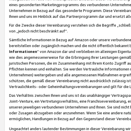
eines gesonderten Marketingprogramms des verbundenen Unternehmens
Unternehmen in Bezug auf das gesonderte Programm. Diese Vereinbarung
Ihnen und uns im Hinblick auf das Partnerprogramm dar und ersetzt al
Für die Zwecke dieser Vereinbarung verstehen sich die Begriffe „schließ
von „jedoch nicht beschränkt auf“.
Sämtliche Informationen in Bezug auf Amazon oder unsere verbunde
bereitstellen oder zugänglich machen und die nicht öffentlich bekannt bz
Informationen
“ von Amazon dar und verbleiben im alleinigen Eigent
wie dies angemessenerweise für die Erbringung Ihrer Leistungen gemäß d
juristischen Personen, die im Zusammenhang mit Ihrem Konto Zugriff au
Pflichten kennen und einhalten. Sie werden Vertrauliche Informationen 
Unternehmen) weitergeben und alle angemessenen Maßnahmen ergreifen
schützen, die gemäß dieser Vereinbarung nicht ausdrücklich zulässig is
Vertraulichkeits- oder Geheimhaltungsvereinbarungen und gilt für die
Das Verhältnis zwischen Ihnen und uns ist das unabhängiger Vertragspa
Joint-Venture, ein Vertretungsverhältnis, eine Franchisevereinbarung, 
unseren jeweiligen verbundenen Unternehmen und Ihnen. Sie sind ni
oder Zusagen abzugeben oder anzunehmen. Wenn Sie eine andere natürli
ermöglichen, Handlungen in Bezug auf den Gegenstand dieser Vereinbar
Ungeachtet anders lautender Bestimmungen in dieser Vereinbarung wird