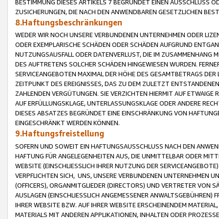
BESTIMMUNG DIESES ARTIKELS 7 BEGRÜNDET EINEN AUSSCHLUSS 
ZUSICHERUNGEN, DIE NACH DEN ANWENDBAREN GESETZLICHEN BE
8.Haftungsbeschränkungen
WEDER WIR NOCH UNSERE VERBUNDENEN UNTERNEHMEN ODER LIZEN
ODER EXEMPLARISCHE SCHÄDEN ODER SCHÄDEN AUFGRUND ENTGANG
NUTZUNGSAUSFALL ODER DATENVERLUST, DIE IM ZUSAMMENHANG MI
DES AUFTRETENS SOLCHER SCHÄDEN HINGEWIESEN WURDEN. FERN
SERVICEANGEBOTEN MAXIMAL DER HÖHE DES GESAMTBETRAGS DER 
ZEITPUNKT DES EREIGNISSES, DAS ZU DEM ZULETZT ENTSTANDENE
ZAHLENDEN VERGÜTUNGEN. SIE VERZICHTEN HIERMIT AUF ETWAIGE 
AUF ERFÜLLUNGSKLAGE, UNTERLASSUNGSKLAGE ODER ANDERE RECHT
DIESES ABSATZES BEGRÜNDET EINE EINSCHRÄNKUNG VON HAFTUNG
EINGESCHRÄNKT WERDEN KÖNNEN.
9.Haftungsfreistellung
SOFERN UND SOWEIT EIN HAFTUNGSAUSSCHLUSS NACH DEN ANWENDB
HAFTUNG FÜR ANGELEGENHEITEN AUS, DIE UNMITTELBAR ODER MITT
WEBSITE (EINSCHLIESSLICH IHRER NUTZUNG DER SERVICEANGEBOTE)
VERPFLICHTEN SICH, UNS, UNSERE VERBUNDENEN UNTERNEHMEN UN
(OFFICERS), ORGANMITGLIEDER (DIRECTORS) UND VERTRETER VON 
AUSLAGEN (EINSCHLIESSLICH ANGEMESSENER ANWALTSGEBÜHREN) FR
IHRER WEBSITE BZW. AUF IHRER WEBSITE ERSCHEINENDEM MATERIAL
MATERIALS MIT ANDEREN APPLIKATIONEN, INHALTEN ODER PROZESSE