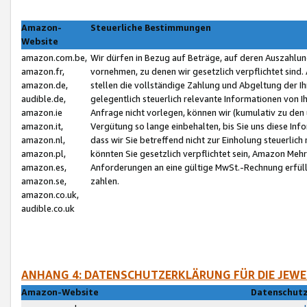
Amazon-
Steuerliche Bestimmungen
Website
amazon.com.be,
Wir dürfen in Bezug auf Beträge, auf deren Auszahlun
amazon.fr,
vornehmen, zu denen wir gesetzlich verpflichtet sind
amazon.de,
stellen die vollständige Zahlung und Abgeltung der 
audible.de,
gelegentlich steuerlich relevante Informationen von I
amazon.ie
Anfrage nicht vorlegen, können wir (kumulativ zu de
amazon.it,
Vergütung so lange einbehalten, bis Sie uns diese Inf
amazon.nl,
dass wir Sie betreffend nicht zur Einholung steuerlich 
amazon.pl,
könnten Sie gesetzlich verpflichtet sein, Amazon Meh
amazon.es,
Anforderungen an eine gültige MwSt.-Rechnung erfüllt
amazon.se,
zahlen.
amazon.co.uk,
audible.co.uk
ANHANG 4: DATENSCHUTZERKLÄRUNG FÜR DIE JEWE
Amazon-Website
Datenschutz