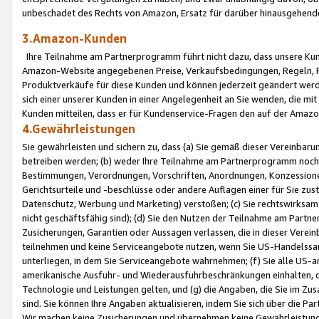
unbeschadet des Rechts von Amazon, Ersatz für darüber hinausgehen
3.Amazon-Kunden
Ihre Teilnahme am Partnerprogramm führt nicht dazu, dass unsere Kun
Amazon-Website angegebenen Preise, Verkaufsbedingungen, Regeln, Ri
Produktverkäufe für diese Kunden und können jederzeit geändert werde
sich einer unserer Kunden in einer Angelegenheit an Sie wenden, die 
Kunden mitteilen, dass er für Kundenservice-Fragen den auf der Ama
4.Gewährleistungen
Sie gewährleisten und sichern zu, dass (a) Sie gemäß dieser Vereinba
betreiben werden; (b) weder Ihre Teilnahme am Partnerprogramm noch d
Bestimmungen, Verordnungen, Vorschriften, Anordnungen, Konzessionen,
Gerichtsurteile und -beschlüsse oder andere Auflagen einer für Sie zu
Datenschutz, Werbung und Marketing) verstoßen; (c) Sie rechtswirksam 
nicht geschäftsfähig sind); (d) Sie den Nutzen der Teilnahme am Partne
Zusicherungen, Garantien oder Aussagen verlassen, die in dieser Verein
teilnehmen und keine Serviceangebote nutzen, wenn Sie US-Handelssa
unterliegen, in dem Sie Serviceangebote wahrnehmen; (f) Sie alle US
amerikanische Ausfuhr- und Wiederausfuhrbeschränkungen einhalten, 
Technologie und Leistungen gelten, und (g) die Angaben, die Sie im 
sind. Sie können Ihre Angaben aktualisieren, indem Sie sich über die 
Wir machen keine Zusicherungen und übernehmen keine Gewährleistun