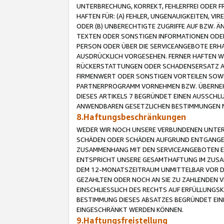
UNTERBRECHUNG, KORREKT, FEHLERFREI ODER 
HAFTEN FÜR: (A) FEHLER, UNGENAUIGKEITEN, 
ODER (B) UNBERECHTIGTE ZUGRIFFE AUF BZW. 
TEXTEN ODER SONSTIGEN INFORMATIONEN ODER 
PERSON ODER ÜBER DIE SERVICEANGEBOTE ERHA
AUSDRÜCKLICH VORGESEHEN. FERNER HAFTEN 
RÜCKERSTATTUNGEN ODER SCHADENSERSATZ AU
FIRMENWERT ODER SONSTIGEN VORTEILEN SOWIE
PARTNERPROGRAMM VORNEHMEN BZW. ÜBERNEHM
DIESES ARTIKELS 7 BEGRÜNDET EINEN AUSSCH
ANWENDBAREN GESETZLICHEN BESTIMMUNGEN 
8.Haftungsbeschränkungen
WEDER WIR NOCH UNSERE VERBUNDENEN UNTERN
SCHÄDEN ODER SCHÄDEN AUFGRUND ENTGANGENE
ZUSAMMENHANG MIT DEN SERVICEANGEBOTEN EN
ENTSPRICHT UNSERE GESAMTHAFTUNG IM ZUSAM
DEM 12-MONATSZEITRAUM UNMITTELBAR VOR DE
GEZAHLTEN ODER NOCH AN SIE ZU ZAHLENDEN V
EINSCHLIESSLICH DES RECHTS AUF ERFÜLLUNGS
BESTIMMUNG DIESES ABSATZES BEGRÜNDET EI
EINGESCHRÄNKT WERDEN KÖNNEN.
9.Haftungsfreistellung