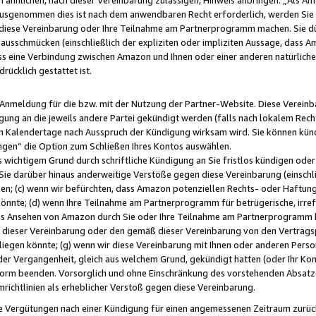
usgenommen dies ist nach dem anwendbaren Recht erforderlich, werden Sie 
f diese Vereinbarung oder Ihre Teilnahme am Partnerprogramm machen. Sie d
usschmücken (einschließlich der expliziten oder impliziten Aussage, dass A
 eine Verbindung zwischen Amazon und Ihnen oder einer anderen natürlichen 
rücklich gestattet ist.
r Anmeldung für die bzw. mit der Nutzung der Partner-Website. Diese Vereinb
gung an die jeweils andere Partei gekündigt werden (falls nach lokalem Rech
n Kalendertage nach Ausspruch der Kündigung wirksam wird. Sie können kündi
ngen“ die Option zum Schließen Ihres Kontos auswählen.
 wichtigem Grund durch schriftliche Kündigung an Sie fristlos kündigen oder I
 Sie darüber hinaus anderweitige Verstöße gegen diese Vereinbarung (einschli
ben; (c) wenn wir befürchten, dass Amazon potenziellen Rechts- oder Haftu
nnte; (d) wenn Ihre Teilnahme am Partnerprogramm für betrügerische, irref
das Ansehen von Amazon durch Sie oder Ihre Teilnahme am Partnerprogramm b
ieser Vereinbarung oder den gemäß dieser Vereinbarung von den Vertragspa
liegen könnte; (g) wenn wir diese Vereinbarung mit Ihnen oder anderen Perso
 der Vergangenheit, gleich aus welchem Grund, gekündigt hatten (oder Ihr Ko
rm beenden. Vorsorglich und ohne Einschränkung des vorstehenden Absatzes
richtlinien als erheblicher Verstoß gegen diese Vereinbarung.
e Vergütungen nach einer Kündigung für einen angemessenen Zeitraum zurückb