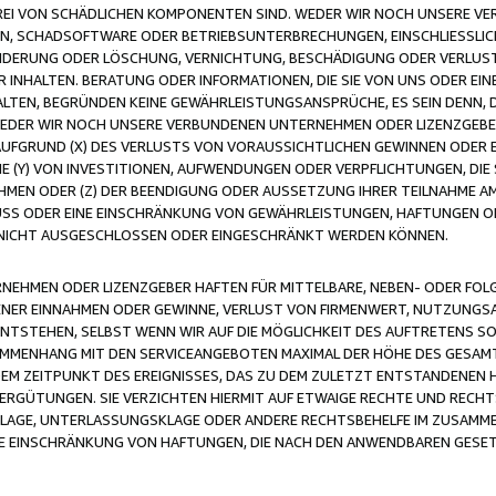
FREI VON SCHÄDLICHEN KOMPONENTEN SIND. WEDER WIR NOCH UNSERE 
VIREN, SCHADSOFTWARE ODER BETRIEBSUNTERBRECHUNGEN, EINSCHLIESSL
ÄNDERUNG ODER LÖSCHUNG, VERNICHTUNG, BESCHÄDIGUNG ODER VERLUST 
INHALTEN. BERATUNG ODER INFORMATIONEN, DIE SIE VON UNS ODER EIN
LTEN, BEGRÜNDEN KEINE GEWÄHRLEISTUNGSANSPRÜCHE, ES SEIN DENN, DI
WEDER WIR NOCH UNSERE VERBUNDENEN UNTERNEHMEN ODER LIZENZGEBE
FGRUND (X) DES VERLUSTS VON VORAUSSICHTLICHEN GEWINNEN ODER 
 (Y) VON INVESTITIONEN, AUFWENDUNGEN ODER VERPFLICHTUNGEN, DIE 
EN ODER (Z) DER BEENDIGUNG ODER AUSSETZUNG IHRER TEILNAHME A
LUSS ODER EINE EINSCHRÄNKUNG VON GEWÄHRLEISTUNGEN, HAFTUNGEN O
NICHT AUSGESCHLOSSEN ODER EINGESCHRÄNKT WERDEN KÖNNEN.
EHMEN ODER LIZENZGEBER HAFTEN FÜR MITTELBARE, NEBEN- ODER FOL
R EINNAHMEN ODER GEWINNE, VERLUST VON FIRMENWERT, NUTZUNGSAU
TSTEHEN, SELBST WENN WIR AUF DIE MÖGLICHKEIT DES AUFTRETENS S
MENHANG MIT DEN SERVICEANGEBOTEN MAXIMAL DER HÖHE DES GESAMT
M ZEITPUNKT DES EREIGNISSES, DAS ZU DEM ZULETZT ENTSTANDENEN 
ERGÜTUNGEN. SIE VERZICHTEN HIERMIT AUF ETWAIGE RECHTE UND RECHT
KLAGE, UNTERLASSUNGSKLAGE ODER ANDERE RECHTSBEHELFE IM ZUSAMME
NE EINSCHRÄNKUNG VON HAFTUNGEN, DIE NACH DEN ANWENDBAREN GESE