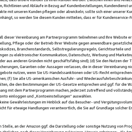
, Richtlinien und Abläufe in Bezug auf Kundenbestellungen, Kundendienst 
kte mit unseren Kunden pflegen oder abwickeln; sollte sich einer unserer Ku
nhängt, so werden Sie diesem Kunden mitteilen, dass er für Kundenservic
emäß dieser Vereinbarung am Partnerprogramm teilnehmen und Ihre Website er
ellung, Pflege oder der Betrieb Ihrer Website gegen anwendbare gesetzlich
skodizes, Branchenstandards, Selbstregulierungsregeln, Gerichtsurteile und 
ngen zu elektronischer Kommunikation, Datenschutz, Werbung und Marketing)
 oder aus anderen Gründen nicht geschäftsfähig sind); (d) Sie den Nutzen de
cherungen, Garantien oder Aussagen verlassen, die in dieser Vereinbarung nich
gebote nutzen, wenn Sie US-Handelssanktionen oder US-Recht entsprechen
men; (f) Sie alle US-amerikanischen Ausfuhr- und Wiederausfuhrbeschränkun
ten, die den Bestimmungen der US-Gesetze entsprechen und ggf. für die Wa
hang mit dem Partnerprogramm machen, jederzeit zutreffend und vollständig 
 Konto einloggen und „Kontoeinstellungen“ auswählen.
keine Gewährleistungen im Hinblick auf das Besucher- und Vergütungsvolu
icht für etwaige Handlungen verantwortlich, die Sie auf Grundlage solcher
en Stelle, an der Amazon ggf. die Darstellung oder sonstige Nutzung von Pr
 ähnlichen, nach dieser Vereinbarung zulässigen, Hinweis anbringen: „Als Ama