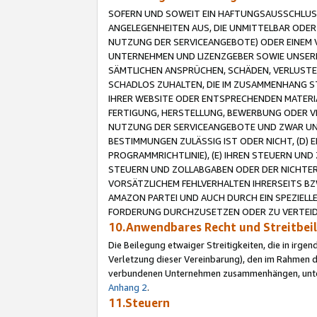
SOFERN UND SOWEIT EIN HAFTUNGSAUSSCHLUSS
ANGELEGENHEITEN AUS, DIE UNMITTELBAR ODER 
NUTZUNG DER SERVICEANGEBOTE) ODER EINEM V
UNTERNEHMEN UND LIZENZGEBER SOWIE UNSERE 
SÄMTLICHEN ANSPRÜCHEN, SCHÄDEN, VERLUSTE
SCHADLOS ZUHALTEN, DIE IM ZUSAMMENHANG STE
IHRER WEBSITE ODER ENTSPRECHENDEN MATERIA
FERTIGUNG, HERSTELLUNG, BEWERBUNG ODER VE
NUTZUNG DER SERVICEANGEBOTE UND ZWAR UN
BESTIMMUNGEN ZULÄSSIG IST ODER NICHT, (D) 
PROGRAMMRICHTLINIE), (E) IHREN STEUERN UN
STEUERN UND ZOLLABGABEN ODER DER NICHTER
VORSÄTZLICHEM FEHLVERHALTEN IHRERSEITS BZ
AMAZON PARTEI UND AUCH DURCH EIN SPEZIELL
FORDERUNG DURCHZUSETZEN ODER ZU VERTEIDI
10.Anwendbares Recht und Streitbe
Die Beilegung etwaiger Streitigkeiten, die in irg
Verletzung dieser Vereinbarung), den im Rahmen d
verbundenen Unternehmen zusammenhängen, unterl
Anhang 2
.
11.Steuern