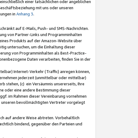
nschließlich einer tatsächlichen oder angeblichen
Geschäftsbeziehung mit uns oder unseren
mungen in
Anhang 3
.
schränkt auf E-Mails, Push- und SMS-Nachrichten.
ellung von Partner-Links und Programminhalten
 eines Produkts auf der Amazon-Website über
tig untersuchen, um die Einhaltung dieser
ntierung von Programminhalten als Best-Practice-
sonenbezogene Daten verarbeiten, finden Sie in der
telbar) Internet-Verkehr (Traffic) anregen können,
rnehmen jederzeit (unmittelbar oder mittelbar)
b stehen, (c) ein Versäumnis unsererseits, Ihre
fene oder eine andere Bestimmung dieser
r ggf. im Rahmen dieser Vereinbarung vornehmen
ch unseren bevollmächtigten Vertreter vorgelegt
ch auf andere Weise abtreten. Vorbehaltlich
rechtlich bindend, gegenüber den Parteien und