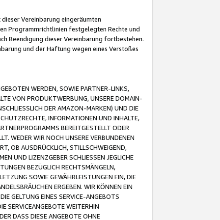
it dieser Vereinbarung eingeräumten
 den Programmrichtlinien festgelegten Rechte und
 nach Beendigung dieser Vereinbarung fortbestehen.
einbarung und der Haftung wegen eines Verstoßes
GEBOTEN WERDEN, SOWIE PARTNER-LINKS,
ALTE VON PRODUKTWERBUNG, UNSERE DOMAIN-
SCHLIESSLICH DER AMAZON-MARKEN) UND DIE
SCHUTZRECHTE, INFORMATIONEN UND INHALTE,
PARTNERPROGRAMMS BEREITGESTELLT ODER
ELLT. WEDER WIR NOCH UNSERE VERBUNDENEN
T, OB AUSDRÜCKLICH, STILLSCHWEIGEND,
MEN UND LIZENZGEBER SCHLIESSEN JEGLICHE
ISTUNGEN BEZÜGLICH RECHTSMÄNGELN,
LETZUNG SOWIE GEWÄHRLEISTUNGEN EIN, DIE
ANDELSBRÄUCHEN ERGEBEN. WIR KÖNNEN EIN
 DIE GELTUNG EINES SERVICE-ANGEBOTS
IE SERVICEANGEBOTE WEITERHIN
ODER DASS DIESE ANGEBOTE OHNE