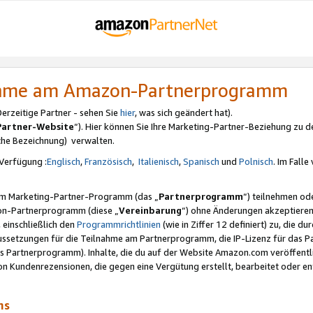
nahme am Amazon-Partnerprogramm
rzeitige Partner - sehen Sie
hier
, was sich geändert hat).
Partner-Website
“). Hier können Sie Ihre Marketing-Partner-Beziehung zu d
iche Bezeichnung) verwalten.
Verfügung :
Englisch
,
Französisch
,
Italienisch
,
Spanisch
und
Polnisch
. Im Fall
erem Marketing-Partner-Programm (das „
Partnerprogramm
“) teilnehmen od
on-Partnerprogramm (diese „
Vereinbarung
“) ohne Änderungen akzeptieren
 einschließlich den
Programmrichtlinien
(wie in Ziffer 12 definiert) zu, die 
raussetzungen für die Teilnahme am Partnerprogramm, die IP-Lizenz für das
s Partnerprogramm). Inhalte, die du auf der Website Amazon.com veröffentl
n Kundenrezensionen, die gegen eine Vergütung erstellt, bearbeitet oder ent
mms