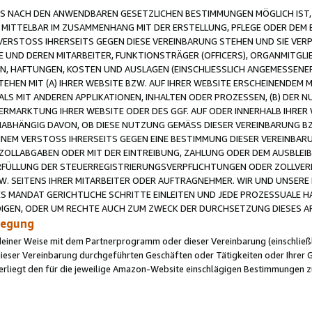
 NACH DEN ANWENDBAREN GESETZLICHEN BESTIMMUNGEN MÖGLICH IST, S
MITTELBAR IM ZUSAMMENHANG MIT DER ERSTELLUNG, PFLEGE ODER DEM BE
ERSTOSS IHRERSEITS GEGEN DIESE VEREINBARUNG STEHEN UND SIE VERP
UND DEREN MITARBEITER, FUNKTIONSTRÄGER (OFFICERS), ORGANMITGLI
N, HAFTUNGEN, KOSTEN UND AUSLAGEN (EINSCHLIESSLICH ANGEMESSENE
HEN MIT (A) IHRER WEBSITE BZW. AUF IHRER WEBSITE ERSCHEINENDEM M
LS MIT ANDEREN APPLIKATIONEN, INHALTEN ODER PROZESSEN, (B) DER 
RMARKTUNG IHRER WEBSITE ODER DES GGF. AUF ODER INNERHALB IHRER W
ABHÄNGIG DAVON, OB DIESE NUTZUNG GEMÄSS DIESER VEREINBARUNG B
EINEM VERSTOSS IHRERSEITS GEGEN EINE BESTIMMUNG DIESER VEREINBARU
D ZOLLABGABEN ODER MIT DER EINTREIBUNG, ZAHLUNG ODER DEM AUSBLEI
FÜLLUNG DER STEUERREGISTRIERUNGSVERPFLICHTUNGEN ODER ZOLLVERPF
W. SEITENS IHRER MITARBEITER ODER AUFTRAGNEHMER. WIR UND UNSERE
ES MANDAT GERICHTLICHE SCHRITTE EINLEITEN UND JEDE PROZESSUALE 
GEN, ODER UM RECHTE AUCH ZUM ZWECK DER DURCHSETZUNG DIESES AR
ilegung
endeiner Weise mit dem Partnerprogramm oder dieser Vereinbarung (einschließl
ieser Vereinbarung durchgeführten Geschäften oder Tätigkeiten oder Ihrer 
iegt den für die jeweilige Amazon-Website einschlägigen Bestimmungen z