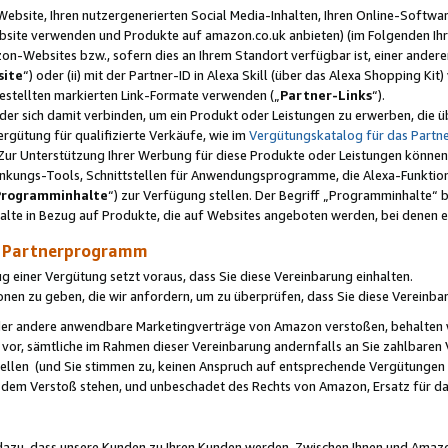
ebsite, Ihren nutzergenerierten Social Media-Inhalten, Ihren Online-Softwar
ebsite verwenden und Produkte auf amazon.co.uk anbieten) (im Folgenden Ihr
-Websites bzw., sofern dies an Ihrem Standort verfügbar ist, einer ander
ite
“) oder (ii) mit der Partner-ID in Alexa Skill (über das Alexa Shopping Ki
estellten markierten Link-Formate verwenden („
Partner-Links
“).
oder sich damit verbinden, um ein Produkt oder Leistungen zu erwerben, di
gütung für qualifizierte Verkäufe, wie im
Vergütungskatalog für das Part
Zur Unterstützung Ihrer Werbung für diese Produkte oder Leistungen können w
linkungs-Tools, Schnittstellen für Anwendungsprogramme, die Alexa-Funktion
Programminhalte
“) zur Verfügung stellen. Der Begriff „Programminhalte“ be
halte in Bezug auf Produkte, die auf Websites angeboten werden, bei denen 
as Partnerprogramm
einer Vergütung setzt voraus, dass Sie diese Vereinbarung einhalten.
ionen zu geben, die wir anfordern, um zu überprüfen, dass Sie diese Vereinba
oder andere anwendbare Marketingverträge von Amazon verstoßen, behalten w
 vor, sämtliche im Rahmen dieser Vereinbarung andernfalls an Sie zahlbare
tellen (und Sie stimmen zu, keinen Anspruch auf entsprechende Vergütungen
 dem Verstoß stehen, und unbeschadet des Rechts von Amazon, Ersatz für 
azu, dass unsere Kunden zu Ihren Kunden werden. Zwischen Ihnen und Amaz