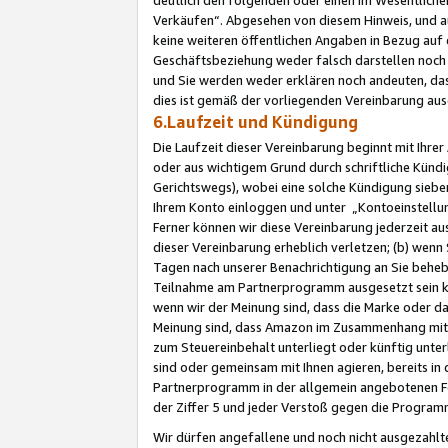
Verkäufen“. Abgesehen von diesem Hinweis, und a
keine weiteren öffentlichen Angaben in Bezug au
Geschäftsbeziehung weder falsch darstellen noch a
und Sie werden weder erklären noch andeuten, dass
dies ist gemäß der vorliegenden Vereinbarung ausd
6.Laufzeit und Kündigung
Die Laufzeit dieser Vereinbarung beginnt mit Ihre
oder aus wichtigem Grund durch schriftliche Kündi
Gerichtswegs), wobei eine solche Kündigung siebe
Ihrem Konto einloggen und unter „Kontoeinstellu
Ferner können wir diese Vereinbarung jederzeit aus
dieser Vereinbarung erheblich verletzen; (b) wenn
Tagen nach unserer Benachrichtigung an Sie behe
Teilnahme am Partnerprogramm ausgesetzt sein kö
wenn wir der Meinung sind, dass die Marke oder 
Meinung sind, dass Amazon im Zusammenhang mit d
zum Steuereinbehalt unterliegt oder künftig unter
sind oder gemeinsam mit Ihnen agieren, bereits in
Partnerprogramm in der allgemein angebotenen Fo
der Ziffer 5 und jeder Verstoß gegen die Programm
Wir dürfen angefallene und noch nicht ausgezahlt