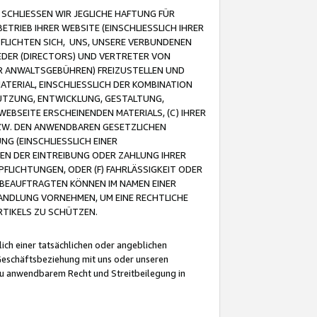
CHLIESSEN WIR JEGLICHE HAFTUNG FÜR
TRIEB IHRER WEBSITE (EINSCHLIESSLICH IHRER
FLICHTEN SICH, UNS, UNSERE VERBUNDENEN
EDER (DIRECTORS) UND VERTRETER VON
R ANWALTSGEBÜHREN) FREIZUSTELLEN UND
ATERIAL, EINSCHLIESSLICH DER KOMBINATION
NUTZUNG, ENTWICKLUNG, GESTALTUNG,
EBSEITE ERSCHEINENDEN MATERIALS, (C) IHRER
ZW. DEN ANWENDBAREN GESETZLICHEN
NG (EINSCHLIESSLICH EINER
BEN DER EINTREIBUNG ODER ZAHLUNG IHRER
LICHTUNGEN, ODER (F) FAHRLÄSSIGKEIT ODER
 BEAUFTRAGTEN KÖNNEN IM NAMEN EINER
HANDLUNG VORNEHMEN, UM EINE RECHTLICHE
TIKELS ZU SCHÜTZEN.
ich einer tatsächlichen oder angeblichen
Geschäftsbeziehung mit uns oder unseren
u anwendbarem Recht und Streitbeilegung in