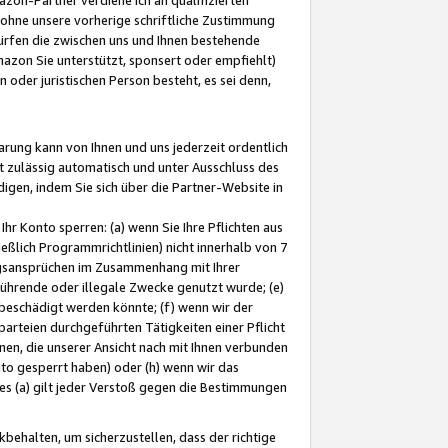
ohne unsere vorherige schriftliche Zustimmung
ürfen die zwischen uns und Ihnen bestehende
mazon Sie unterstützt, sponsert oder empfiehlt)
oder juristischen Person besteht, es sei denn,
arung kann von Ihnen und uns jederzeit ordentlich
t zulässig automatisch und unter Ausschluss des
gen, indem Sie sich über die Partner-Website in
hr Konto sperren: (a) wenn Sie Ihre Pflichten aus
eßlich Programmrichtlinien) nicht innerhalb von 7
ngsansprüchen im Zusammenhang mit Ihrer
ührende oder illegale Zwecke genutzt wurde; (e)
eschädigt werden könnte; (f) wenn wir der
rteien durchgeführten Tätigkeiten einer Pflicht
nen, die unserer Ansicht nach mit Ihnen verbunden
nto gesperrt haben) oder (h) wenn wir das
 (a) gilt jeder Verstoß gegen die Bestimmungen
ehalten, um sicherzustellen, dass der richtige