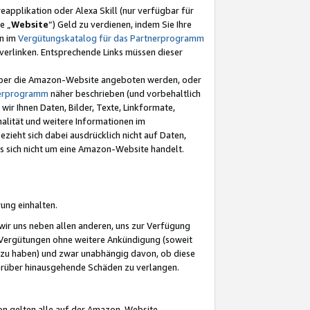
eapplikation oder Alexa Skill (nur verfügbar für
e „
Website
“) Geld zu verdienen, indem Sie Ihre
en im
Vergütungskatalog für das Partnerprogramm
t) verlinken. Entsprechende Links müssen dieser
e über die Amazon-Website angeboten werden, oder
nerprogramm
näher beschrieben (und vorbehaltlich
ir Ihnen Daten, Bilder, Texte, Linkformate,
alität und weitere Informationen im
zieht sich dabei ausdrücklich nicht auf Daten,
es sich nicht um eine Amazon-Website handelt.
rung einhalten.
ir uns neben allen anderen, uns zur Verfügung
n Vergütungen ohne weitere Ankündigung (soweit
 zu haben) und zwar unabhängig davon, ob diese
darüber hinausgehende Schäden zu verlangen.
on gelten alle auf der Amazon-Website