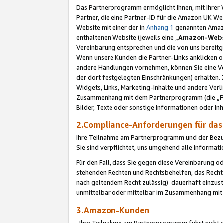
Das Partnerprogramm ermöglicht Ihnen, mit Ihrer W
Partner, die eine Partner-ID für die Amazon UK W
Website mit einer der in
Anhang 1
genannten Amazon
enthaltenen Website (jeweils eine „
Amazon-Webs
Vereinbarung entsprechen und die von uns bereitg
Wenn unsere Kunden die Partner-Links anklicken 
andere Handlungen vornehmen, können Sie eine Ver
der dort festgelegten Einschränkungen) erhalten. 
Widgets, Links, Marketing-Inhalte und andere Ver
Zusammenhang mit dem Partnerprogramm (die „
Bilder, Texte oder sonstige Informationen oder In
2.Compliance-Anforderungen für d
Ihre Teilnahme am Partnerprogramm und der Bezug 
Sie sind verpflichtet, uns umgehend alle Informat
Für den Fall, dass Sie gegen diese Vereinbarung 
stehenden Rechten und Rechtsbehelfen, das Recht
nach geltendem Recht zulässig) dauerhaft einzus
unmittelbar oder mittelbar im Zusammenhang mit
3.Amazon-Kunden
Ihre Teilnahme am Partnerprogramm führt nicht d