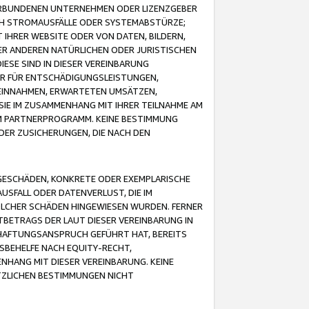
VERBUNDENEN UNTERNEHMEN ODER LIZENZGEBER
ICH STROMAUSFÄLLE ODER SYSTEMABSTÜRZE;
IHRER WEBSITE ODER VON DATEN, BILDERN,
ER ANDEREN NATÜRLICHEN ODER JURISTISCHEN
ESE SIND IN DIESER VEREINBARUNG
R FÜR ENTSCHÄDIGUNGSLEISTUNGEN,
EINNAHMEN, ERWARTETEN UMSÄTZEN,
SIE IM ZUSAMMENHANG MIT IHRER TEILNAHME AM
M PARTNERPROGRAMM. KEINE BESTIMMUNG
DER ZUSICHERUNGEN, DIE NACH DEN
GESCHÄDEN, KONKRETE ODER EXEMPLARISCHE
SFALL ODER DATENVERLUST, DIE IM
OLCHER SCHÄDEN HINGEWIESEN WURDEN. FERNER
BETRAGS DER LAUT DIESER VEREINBARUNG IN
HAFTUNGSANSPRUCH GEFÜHRT HAT, BEREITS
SBEHELFE NACH EQUITY-RECHT,
NHANG MIT DIESER VEREINBARUNG. KEINE
TZLICHEN BESTIMMUNGEN NICHT