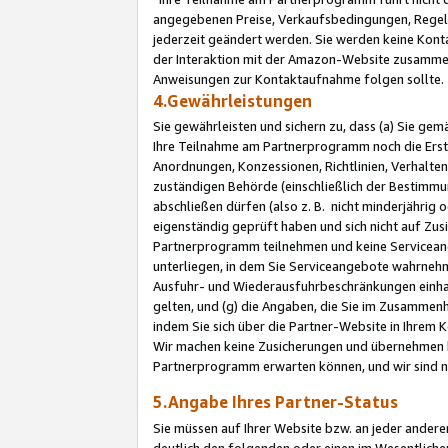
angegebenen Preise, Verkaufsbedingungen, Regeln
jederzeit geändert werden. Sie werden keine Konta
der Interaktion mit der Amazon-Website zusamme
Anweisungen zur Kontaktaufnahme folgen sollte.
4.Gewährleistungen
Sie gewährleisten und sichern zu, dass (a) Sie g
Ihre Teilnahme am Partnerprogramm noch die Erst
Anordnungen, Konzessionen, Richtlinien, Verhalten
zuständigen Behörde (einschließlich der Bestimmu
abschließen dürfen (also z. B. nicht minderjährig
eigenständig geprüft haben und sich nicht auf Zusi
Partnerprogramm teilnehmen und keine Servicean
unterliegen, in dem Sie Serviceangebote wahrneh
Ausfuhr- und Wiederausfuhrbeschränkungen einhal
gelten, und (g) die Angaben, die Sie im Zusammen
indem Sie sich über die Partner-Website in Ihrem
Wir machen keine Zusicherungen und übernehmen 
Partnerprogramm erwarten können, und wir sind n
5.Angabe Ihres Partner-Status
Sie müssen auf Ihrer Website bzw. an jeder ander
deutlich den folgenden oder einen im Wesentlichen