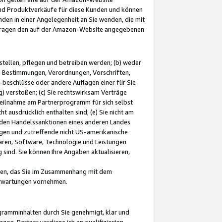
und Produktverkäufe für diese Kunden und können
nden in einer Angelegenheit an Sie wenden, die mit
e-Fragen den auf der Amazon-Website angegebenen
stellen, pflegen und betreiben werden; (b) weder
e Bestimmungen, Verordnungen, Vorschriften,
-beschlüsse oder andere Auflagen einer für Sie
 verstoßen; (c) Sie rechtswirksam Verträge
r Teilnahme am Partnerprogramm für sich selbst
t ausdrücklich enthalten sind; (e) Sie nicht am
den Handelssanktionen eines anderen Landes
gen und zutreffende nicht US-amerikanische
ren, Software, Technologie und Leistungen
sind. Sie können Ihre Angaben aktualisieren,
men, das Sie im Zusammenhang mit dem
 Erwartungen vornehmen.
ogramminhalten durch Sie genehmigt, klar und
zon-Partner verdiene ich an qualifizierten