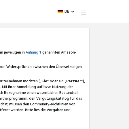
DE
en jeweiligen in
Anhang 1
genannten Amazon-
e von Widersprüchen zwischen den Übersetzungen
er teilnehmen möchten („
Sie
“ oder ein „
Partner
“),
. Mit Ihrer Anmeldung auf bzw. Nutzung der
durch Bezugnahme einen wesentlichen Bestandteil
 Partnerprogramm, den Vergütungskatalog für das
ichst, müssen den Community-Richtlinien von
fernt werden. Bitte lies die Vorgaben und