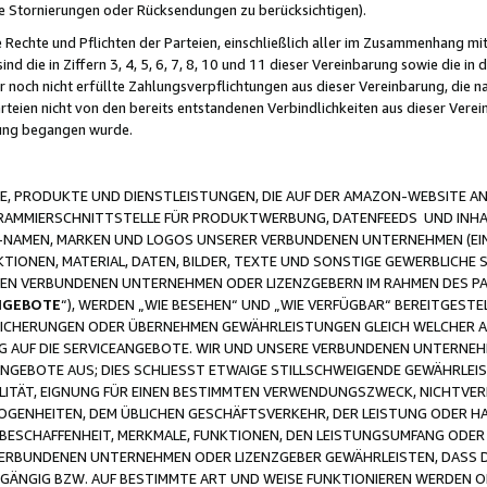
ge Stornierungen oder Rücksendungen zu berücksichtigen).
 Rechte und Pflichten der Parteien, einschließlich aller im Zusammenhang m
 die in Ziffern 3, 4, 5, 6, 7, 8, 10 und 11 dieser Vereinbarung sowie die in
er noch nicht erfüllte Zahlungsverpflichtungen aus dieser Vereinbarung, die
arteien nicht von den bereits entstandenen Verbindlichkeiten aus dieser Ver
gung begangen wurde.
 PRODUKTE UND DIENSTLEISTUNGEN, DIE AUF DER AMAZON-WEBSITE AN
GRAMMIERSCHNITTSTELLE FÜR PRODUKTWERBUNG, DATENFEEDS UND INH
-NAMEN, MARKEN UND LOGOS UNSERER VERBUNDENEN UNTERNEHMEN (EIN
IONEN, MATERIAL, DATEN, BILDER, TEXTE UND SONSTIGE GEWERBLICHE 
EREN VERBUNDENEN UNTERNEHMEN ODER LIZENZGEBERN IM RAHMEN DES 
NGEBOTE
“), WERDEN „WIE BESEHEN“ UND „WIE VERFÜGBAR“ BEREITGEST
CHERUNGEN ODER ÜBERNEHMEN GEWÄHRLEISTUNGEN GLEICH WELCHER AR
ZUG AUF DIE SERVICEANGEBOTE. WIR UND UNSERE VERBUNDENEN UNTERNEH
ANGEBOTE AUS; DIES SCHLIESST ETWAIGE STILLSCHWEIGENDE GEWÄHRLE
LITÄT, EIGNUNG FÜR EINEN BESTIMMTEN VERWENDUNGSZWECK, NICHTVER
OGENHEITEN, DEM ÜBLICHEN GESCHÄFTSVERKEHR, DER LEISTUNG ODER H
 BESCHAFFENHEIT, MERKMALE, FUNKTIONEN, DEN LEISTUNGSUMFANG ODER
VERBUNDENEN UNTERNEHMEN ODER LIZENZGEBER GEWÄHRLEISTEN, DASS D
HGÄNGIG BZW. AUF BESTIMMTE ART UND WEISE FUNKTIONIEREN WERDEN 