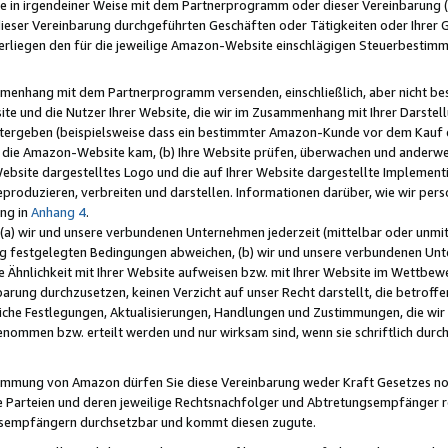
e in irgendeiner Weise mit dem Partnerprogramm oder dieser Vereinbarung (ei
ieser Vereinbarung durchgeführten Geschäften oder Tätigkeiten oder Ihrer 
liegen den für die jeweilige Amazon-Website einschlägigen Steuerbestim
mmenhang mit dem Partnerprogramm versenden, einschließlich, aber nicht be
site und die Nutzer Ihrer Website, die wir im Zusammenhang mit Ihrer Darst
itergeben (beispielsweise dass ein bestimmter Amazon-Kunde vor dem Kauf
uf die Amazon-Website kam, (b) Ihre Website prüfen, überwachen und anderwei
r Website dargestelltes Logo und die auf Ihrer Website dargestellte Impleme
reproduzieren, verbreiten und darstellen. Informationen darüber, wie wir per
ng in
Anhang 4
.
 (a) wir und unsere verbundenen Unternehmen jederzeit (mittelbar oder unmit
ng festgelegten Bedingungen abweichen, (b) wir und unsere verbundenen Unte
 Ähnlichkeit mit Ihrer Website aufweisen bzw. mit Ihrer Website im Wettbewer
barung durchzusetzen, keinen Verzicht auf unser Recht darstellt, die betrof
liche Festlegungen, Aktualisierungen, Handlungen und Zustimmungen, die wi
enommen bzw. erteilt werden und nur wirksam sind, wenn sie schriftlich dur
stimmung von Amazon dürfen Sie diese Vereinbarung weder Kraft Gesetzes no
die Parteien und deren jeweilige Rechtsnachfolger und Abtretungsempfänger 
ngsempfängern durchsetzbar und kommt diesen zugute.