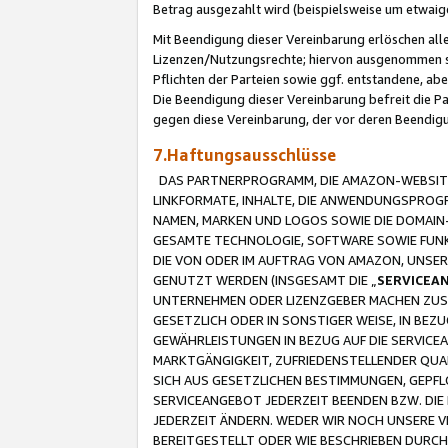
Betrag ausgezahlt wird (beispielsweise um etwai
Mit Beendigung dieser Vereinbarung erlöschen alle
Lizenzen/Nutzungsrechte; hiervon ausgenommen sind
Pflichten der Parteien sowie ggf. entstandene, ab
Die Beendigung dieser Vereinbarung befreit die P
gegen diese Vereinbarung, der vor deren Beendi
7.Haftungsausschlüsse
DAS PARTNERPROGRAMM, DIE AMAZON-WEBSITE,
LINKFORMATE, INHALTE, DIE ANWENDUNGSPRO
NAMEN, MARKEN UND LOGOS SOWIE DIE DOMAIN
GESAMTE TECHNOLOGIE, SOFTWARE SOWIE FUNKT
DIE VON ODER IM AUFTRAG VON AMAZON, UNS
GENUTZT WERDEN (INSGESAMT DIE „
SERVICEA
UNTERNEHMEN ODER LIZENZGEBER MACHEN ZUSI
GESETZLICH ODER IN SONSTIGER WEISE, IN BE
GEWÄHRLEISTUNGEN IN BEZUG AUF DIE SERVICE
MARKTGÄNGIGKEIT, ZUFRIEDENSTELLENDER QUA
SICH AUS GESETZLICHEN BESTIMMUNGEN, GEPFL
SERVICEANGEBOT JEDERZEIT BEENDEN BZW. DIE
JEDERZEIT ÄNDERN. WEDER WIR NOCH UNSERE 
BEREITGESTELLT ODER WIE BESCHRIEBEN DURC