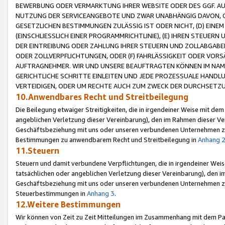
BEWERBUNG ODER VERMARKTUNG IHRER WEBSITE ODER DES GGF. AUF 
NUTZUNG DER SERVICEANGEBOTE UND ZWAR UNABHÄNGIG DAVON, O
GESETZLICHEN BESTIMMUNGEN ZULÄSSIG IST ODER NICHT, (D) EINE
(EINSCHLIESSLICH EINER PROGRAMMRICHTLINIE), (E) IHREN STEUER
DER EINTREIBUNG ODER ZAHLUNG IHRER STEUERN UND ZOLLABGAB
ODER ZOLLVERPFLICHTUNGEN, ODER (F) FAHRLÄSSIGKEIT ODER VORS
AUFTRAGNEHMER. WIR UND UNSERE BEAUFTRAGTEN KÖNNEN IM NAME
GERICHTLICHE SCHRITTE EINLEITEN UND JEDE PROZESSUALE HAND
VERTEIDIGEN, ODER UM RECHTE AUCH ZUM ZWECK DER DURCHSETZU
10.Anwendbares Recht und Streitbeilegung
Die Beilegung etwaiger Streitigkeiten, die in irgendeiner Weise mit de
angeblichen Verletzung dieser Vereinbarung), den im Rahmen dieser Ve
Geschäftsbeziehung mit uns oder unseren verbundenen Unternehmen zu
Bestimmungen zu anwendbarem Recht und Streitbeilegung in
Anhang 
11.Steuern
Steuern und damit verbundene Verpflichtungen, die in irgendeiner Wei
tatsächlichen oder angeblichen Verletzung dieser Vereinbarung), den 
Geschäftsbeziehung mit uns oder unseren verbundenen Unternehmen z
Steuerbestimmungen in
Anhang 3
.
12.Weitere Bestimmungen
Wir können von Zeit zu Zeit Mitteilungen im Zusammenhang mit dem Par