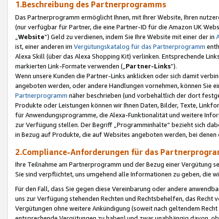
1.Beschreibung des Partnerprogramms
Das Partnerprogramm ermöglicht Ihnen, mit Ihrer Website, Ihren nutzer
(nur verfügbar für Partner, die eine Partner-ID für die Amazon UK We
„
Website
“) Geld zu verdienen, indem Sie Ihre Website mit einer der in
ist, einer anderen im
Vergütungskatalog für das Partnerprogramm
enth
Alexa Skill (über das Alexa Shopping Kit) verlinken. Entsprechende Lin
markierten Link-Formate verwenden („
Partner-Links
“).
Wenn unsere Kunden die Partner-Links anklicken oder sich damit verbi
angeboten werden, oder andere Handlungen vornehmen, können Sie eine
Partnerprogramm
näher beschrieben (und vorbehaltlich der dort festg
Produkte oder Leistungen können wir Ihnen Daten, Bilder, Texte, Linkfo
für Anwendungsprogramme, die Alexa-Funktionalität und weitere Inf
zur Verfügung stellen. Der Begriff „Programminhalte“ bezieht sich dabe
in Bezug auf Produkte, die auf Websites angeboten werden, bei denen 
2.Compliance-Anforderungen für das Partnerprog
Ihre Teilnahme am Partnerprogramm und der Bezug einer Vergütung setz
Sie sind verpflichtet, uns umgehend alle Informationen zu geben, die w
Für den Fall, dass Sie gegen diese Vereinbarung oder andere anwendba
uns zur Verfügung stehenden Rechten und Rechtsbehelfen, das Recht vo
Vergütungen ohne weitere Ankündigung (soweit nach geltendem Recht z
entsprechende Vergütungen zu haben) und zwar unabhängig davon, ob 