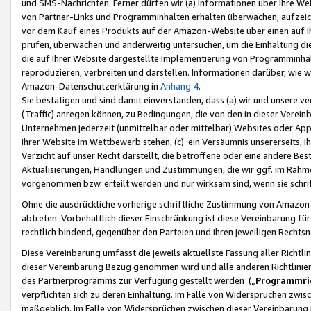
und SMS-Nachrichten. Ferner dürfen wir (a) Informationen über Ihre We
von Partner-Links und Programminhalten erhalten überwachen, aufzei
vor dem Kauf eines Produkts auf der Amazon-Website über einen auf Ih
prüfen, überwachen und anderweitig untersuchen, um die Einhaltung dies
die auf Ihrer Website dargestellte Implementierung von Programminhalt
reproduzieren, verbreiten und darstellen. Informationen darüber, wie w
Amazon-Datenschutzerklärung in
Anhang 4
.
Sie bestätigen und sind damit einverstanden, dass (a) wir und unsere 
(Traffic) anregen können, zu Bedingungen, die von den in dieser Vere
Unternehmen jederzeit (unmittelbar oder mittelbar) Websites oder Appl
Ihrer Website im Wettbewerb stehen, (c) ein Versäumnis unsererseits, I
Verzicht auf unser Recht darstellt, die betroffene oder eine andere B
Aktualisierungen, Handlungen und Zustimmungen, die wir ggf. im Rahme
vorgenommen bzw. erteilt werden und nur wirksam sind, wenn sie schri
Ohne die ausdrückliche vorherige schriftliche Zustimmung von Amazon
abtreten. Vorbehaltlich dieser Einschränkung ist diese Vereinbarung f
rechtlich bindend, gegenüber den Parteien und ihren jeweiligen Rech
Diese Vereinbarung umfasst die jeweils aktuellste Fassung aller Richtli
dieser Vereinbarung Bezug genommen wird und alle anderen Richtlinie
des Partnerprogramms zur Verfügung gestellt werden („
Programmric
verpflichten sich zu deren Einhaltung. Im Falle von Widersprüchen zwi
maßgeblich. Im Falle von Widersprüchen zwischen dieser Vereinbarun