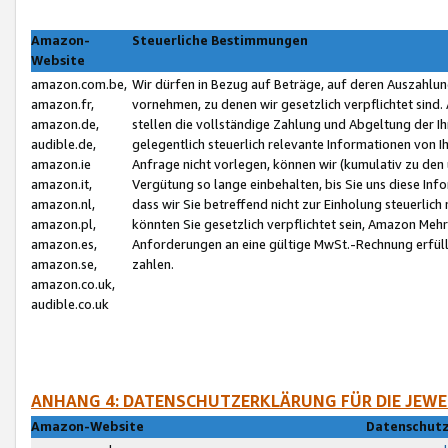
Amazon-
Steuerliche Bestimmungen
Website
amazon.com.be,
Wir dürfen in Bezug auf Beträge, auf deren Auszahlun
amazon.fr,
vornehmen, zu denen wir gesetzlich verpflichtet sind
amazon.de,
stellen die vollständige Zahlung und Abgeltung der 
audible.de,
gelegentlich steuerlich relevante Informationen von I
amazon.ie
Anfrage nicht vorlegen, können wir (kumulativ zu de
amazon.it,
Vergütung so lange einbehalten, bis Sie uns diese Inf
amazon.nl,
dass wir Sie betreffend nicht zur Einholung steuerlich 
amazon.pl,
könnten Sie gesetzlich verpflichtet sein, Amazon Meh
amazon.es,
Anforderungen an eine gültige MwSt.-Rechnung erfüllt
amazon.se,
zahlen.
amazon.co.uk,
audible.co.uk
ANHANG 4: DATENSCHUTZERKLÄRUNG FÜR DIE JEWE
Amazon-Website
Datenschutz