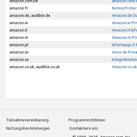
amazon.com.be
amazon.com.b
amazon.fr
Notice:Protec
amazon.de, audible.de
Amazon.de Da
amazon.ie
Amazon.ie Pri
amazon.it
Amazon.it Inf
amazon.nl
Amazon.nl Pri
amazon.pl
Informacja O
amazon.es
Aviso de Priv
amazon.se
Integritetsm
amazon.co.uk, audible.co.uk
Amazon.co.uk 
Teilnahmevereinbarung
Programmrichtlinien
Nutzungsbestimmungen
Kontaktiere uns