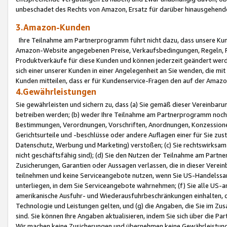
unbeschadet des Rechts von Amazon, Ersatz für darüber hinausgehen
3.Amazon-Kunden
Ihre Teilnahme am Partnerprogramm führt nicht dazu, dass unsere Kun
Amazon-Website angegebenen Preise, Verkaufsbedingungen, Regeln, Ri
Produktverkäufe für diese Kunden und können jederzeit geändert werde
sich einer unserer Kunden in einer Angelegenheit an Sie wenden, die 
Kunden mitteilen, dass er für Kundenservice-Fragen den auf der Ama
4.Gewährleistungen
Sie gewährleisten und sichern zu, dass (a) Sie gemäß dieser Vereinba
betreiben werden; (b) weder Ihre Teilnahme am Partnerprogramm noch d
Bestimmungen, Verordnungen, Vorschriften, Anordnungen, Konzessionen,
Gerichtsurteile und -beschlüsse oder andere Auflagen einer für Sie zu
Datenschutz, Werbung und Marketing) verstoßen; (c) Sie rechtswirksam 
nicht geschäftsfähig sind); (d) Sie den Nutzen der Teilnahme am Partne
Zusicherungen, Garantien oder Aussagen verlassen, die in dieser Verein
teilnehmen und keine Serviceangebote nutzen, wenn Sie US-Handelssa
unterliegen, in dem Sie Serviceangebote wahrnehmen; (f) Sie alle US
amerikanische Ausfuhr- und Wiederausfuhrbeschränkungen einhalten, 
Technologie und Leistungen gelten, und (g) die Angaben, die Sie im 
sind. Sie können Ihre Angaben aktualisieren, indem Sie sich über die 
Wir machen keine Zusicherungen und übernehmen keine Gewährleistun