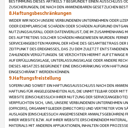
BESTIMMUNG DIESES ARTIKELS 7 BEGRÜNDET EINEN AUSSCHLUSS 
ZUSICHERUNGEN, DIE NACH DEN ANWENDBAREN GESETZLICHEN BE
8.Haftungsbeschränkungen
WEDER WIR NOCH UNSERE VERBUNDENEN UNTERNEHMEN ODER LIZEN
ODER EXEMPLARISCHE SCHÄDEN ODER SCHÄDEN AUFGRUND ENTGANG
NUTZUNGSAUSFALL ODER DATENVERLUST, DIE IM ZUSAMMENHANG MI
DES AUFTRETENS SOLCHER SCHÄDEN HINGEWIESEN WURDEN. FERN
SERVICEANGEBOTEN MAXIMAL DER HÖHE DES GESAMTBETRAGS DER 
ZEITPUNKT DES EREIGNISSES, DAS ZU DEM ZULETZT ENTSTANDENE
ZAHLENDEN VERGÜTUNGEN. SIE VERZICHTEN HIERMIT AUF ETWAIGE 
AUF ERFÜLLUNGSKLAGE, UNTERLASSUNGSKLAGE ODER ANDERE RECHT
DIESES ABSATZES BEGRÜNDET EINE EINSCHRÄNKUNG VON HAFTUNG
EINGESCHRÄNKT WERDEN KÖNNEN.
9.Haftungsfreistellung
SOFERN UND SOWEIT EIN HAFTUNGSAUSSCHLUSS NACH DEN ANWENDB
HAFTUNG FÜR ANGELEGENHEITEN AUS, DIE UNMITTELBAR ODER MITT
WEBSITE (EINSCHLIESSLICH IHRER NUTZUNG DER SERVICEANGEBOTE)
VERPFLICHTEN SICH, UNS, UNSERE VERBUNDENEN UNTERNEHMEN UN
(OFFICERS), ORGANMITGLIEDER (DIRECTORS) UND VERTRETER VON 
AUSLAGEN (EINSCHLIESSLICH ANGEMESSENER ANWALTSGEBÜHREN) FR
IHRER WEBSITE BZW. AUF IHRER WEBSITE ERSCHEINENDEM MATERIAL
MATERIALS MIT ANDEREN APPLIKATIONEN, INHALTEN ODER PROZESSE