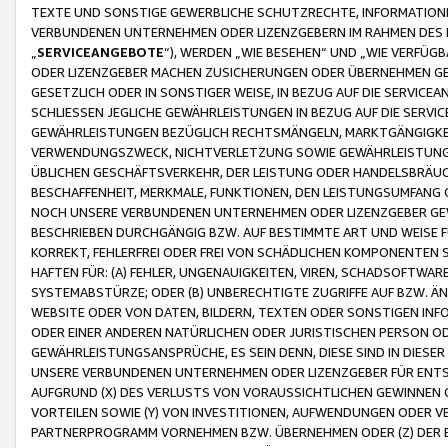
TEXTE UND SONSTIGE GEWERBLICHE SCHUTZRECHTE, INFORMATIONE
VERBUNDENEN UNTERNEHMEN ODER LIZENZGEBERN IM RAHMEN DES
„
SERVICEANGEBOTE
“), WERDEN „WIE BESEHEN“ UND „WIE VERFÜ
ODER LIZENZGEBER MACHEN ZUSICHERUNGEN ODER ÜBERNEHMEN GEW
GESETZLICH ODER IN SONSTIGER WEISE, IN BEZUG AUF DIE SERVI
SCHLIESSEN JEGLICHE GEWÄHRLEISTUNGEN IN BEZUG AUF DIE SERVI
GEWÄHRLEISTUNGEN BEZÜGLICH RECHTSMÄNGELN, MARKTGÄNGIGKEIT
VERWENDUNGSZWECK, NICHTVERLETZUNG SOWIE GEWÄHRLEISTUNGEN 
ÜBLICHEN GESCHÄFTSVERKEHR, DER LEISTUNG ODER HANDELSBRÄUCH
BESCHAFFENHEIT, MERKMALE, FUNKTIONEN, DEN LEISTUNGSUMFANG 
NOCH UNSERE VERBUNDENEN UNTERNEHMEN ODER LIZENZGEBER GEWÄ
BESCHRIEBEN DURCHGÄNGIG BZW. AUF BESTIMMTE ART UND WEISE
KORREKT, FEHLERFREI ODER FREI VON SCHÄDLICHEN KOMPONENTEN
HAFTEN FÜR: (A) FEHLER, UNGENAUIGKEITEN, VIREN, SCHADSOFTW
SYSTEMABSTÜRZE; ODER (B) UNBERECHTIGTE ZUGRIFFE AUF BZW. 
WEBSITE ODER VON DATEN, BILDERN, TEXTEN ODER SONSTIGEN INF
ODER EINER ANDEREN NATÜRLICHEN ODER JURISTISCHEN PERSON OD
GEWÄHRLEISTUNGSANSPRÜCHE, ES SEIN DENN, DIESE SIND IN DIES
UNSERE VERBUNDENEN UNTERNEHMEN ODER LIZENZGEBER FÜR EN
AUFGRUND (X) DES VERLUSTS VON VORAUSSICHTLICHEN GEWINNEN
VORTEILEN SOWIE (Y) VON INVESTITIONEN, AUFWENDUNGEN ODER VE
PARTNERPROGRAMM VORNEHMEN BZW. ÜBERNEHMEN ODER (Z) DER 