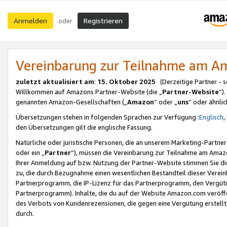
Anmelden
Registrieren
oder
Vereinbarung zur Teilnahme am 
zuletzt aktualisiert am
:
15. Oktober 2025
(Derzeitige Partner - 
Willkommen auf Amazons Partner-Website (die „
Partner-Website
“)
genannten Amazon-Gesellschaften („
Amazon
“ oder „
uns
“ oder ähnli
Übersetzungen stehen in folgenden Sprachen zur Verfügung :
Englisch
,
den Übersetzungen gilt die englische Fassung.
Natürliche oder juristische Personen, die an unserem Marketing-Partn
oder ein „
Partner
“), müssen die Vereinbarung zur Teilnahme am Ama
Ihrer Anmeldung auf bzw. Nutzung der Partner-Website stimmen Sie die
zu, die durch Bezugnahme einen wesentlichen Bestandteil dieser Verei
Partnerprogramm, die IP-Lizenz für das Partnerprogramm, den Vergütu
Partnerprogramm). Inhalte, die du auf der Website Amazon.com veröffe
des Verbots von Kundenrezensionen, die gegen eine Vergütung erstellt, 
durch.