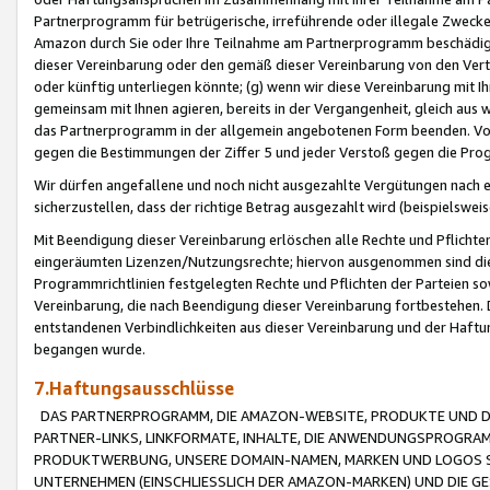
Partnerprogramm für betrügerische, irreführende oder illegale Zwecke
Amazon durch Sie oder Ihre Teilnahme am Partnerprogramm beschädig
dieser Vereinbarung oder den gemäß dieser Vereinbarung von den Vertr
oder künftig unterliegen könnte; (g) wenn wir diese Vereinbarung mit I
gemeinsam mit Ihnen agieren, bereits in der Vergangenheit, gleich aus
das Partnerprogramm in der allgemein angebotenen Form beenden. Vors
gegen die Bestimmungen der Ziffer 5 und jeder Verstoß gegen die Prog
Wir dürfen angefallene und noch nicht ausgezahlte Vergütungen nach 
sicherzustellen, dass der richtige Betrag ausgezahlt wird (beispielsw
Mit Beendigung dieser Vereinbarung erlöschen alle Rechte und Pflichte
eingeräumten Lizenzen/Nutzungsrechte; hiervon ausgenommen sind die in 
Programmrichtlinien festgelegten Rechte und Pflichten der Parteien sow
Vereinbarung, die nach Beendigung dieser Vereinbarung fortbestehen. D
entstandenen Verbindlichkeiten aus dieser Vereinbarung und der Haft
begangen wurde.
7.Haftungsausschlüsse
DAS PARTNERPROGRAMM, DIE AMAZON-WEBSITE, PRODUKTE UND DI
PARTNER-LINKS, LINKFORMATE, INHALTE, DIE ANWENDUNGSPROGR
PRODUKTWERBUNG, UNSERE DOMAIN-NAMEN, MARKEN UND LOGOS S
UNTERNEHMEN (EINSCHLIESSLICH DER AMAZON-MARKEN) UND DIE GE