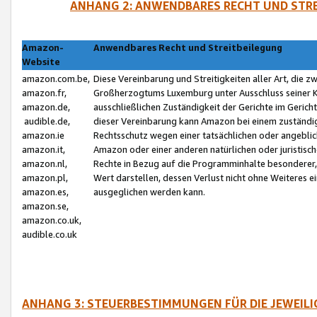
ANHANG 2: ANWENDBARES RECHT UND STRE
Amazon-
Anwendbares Recht und Streitbeilegung
Website
amazon.com.be,
Diese Vereinbarung und Streitigkeiten aller Art, die 
amazon.fr,
Großherzogtums Luxemburg unter Ausschluss seiner Kol
amazon.de,
ausschließlichen Zuständigkeit der Gerichte im Geri
audible.de,
dieser Vereinbarung kann Amazon bei einem zuständig
amazon.ie
Rechtsschutz wegen einer tatsächlichen oder angebli
amazon.it,
Amazon oder einer anderen natürlichen oder juristisc
amazon.nl,
Rechte in Bezug auf die Programminhalte besonderer,
amazon.pl,
Wert darstellen, dessen Verlust nicht ohne Weiteres e
amazon.es,
ausgeglichen werden kann.
amazon.se,
amazon.co.uk,
audible.co.uk
ANHANG 3: STEUERBESTIMMUNGEN FÜR DIE JEWEIL