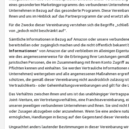
eines gesonderten Marketingprogramms des verbundenen Unternehmens
Unternehmen in Bezug auf das gesonderte Programm. Diese Vereinbarung
Ihnen und uns im Hinblick auf das Partnerprogramm dar und ersetzt al
Für die Zwecke dieser Vereinbarung verstehen sich die Begriffe „schließ
von „jedoch nicht beschränkt auf“.
Sämtliche Informationen in Bezug auf Amazon oder unsere verbunde
bereitstellen oder zugänglich machen und die nicht öffentlich bekannt bz
Informationen
“ von Amazon dar und verbleiben im alleinigen Eigent
wie dies angemessenerweise für die Erbringung Ihrer Leistungen gemäß d
juristischen Personen, die im Zusammenhang mit Ihrem Konto Zugriff au
Pflichten kennen und einhalten. Sie werden Vertrauliche Informationen 
Unternehmen) weitergeben und alle angemessenen Maßnahmen ergreifen
schützen, die gemäß dieser Vereinbarung nicht ausdrücklich zulässig is
Vertraulichkeits- oder Geheimhaltungsvereinbarungen und gilt für die
Das Verhältnis zwischen Ihnen und uns ist das unabhängiger Vertragspa
Joint-Venture, ein Vertretungsverhältnis, eine Franchisevereinbarung, 
unseren jeweiligen verbundenen Unternehmen und Ihnen. Sie sind ni
oder Zusagen abzugeben oder anzunehmen. Wenn Sie eine andere natürli
ermöglichen, Handlungen in Bezug auf den Gegenstand dieser Vereinbar
Ungeachtet anders lautender Bestimmungen in dieser Vereinbarung wird