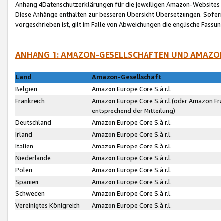
Anhang 4Datenschutzerklärungen für die jeweiligen Amazon-Websites
Diese Anhänge enthalten zur besseren Übersicht Übersetzungen. Sofe
vorgeschrieben ist, gilt im Falle von Abweichungen die englische Fass
ANHANG 1: AMAZON-GESELLSCHAFTEN UND AMAZO
Land
Amazon-Gesellschaft
Belgien
Amazon Europe Core S.à r.l.
Frankreich
Amazon Europe Core S.à r.l.(oder Amazon Fr
entsprechend der Mitteilung)
Deutschland
Amazon Europe Core S.à r.l.
Irland
Amazon Europe Core S.à r.l.
Italien
Amazon Europe Core S.à r.l.
Niederlande
Amazon Europe Core S.à r.l.
Polen
Amazon Europe Core S.à r.l.
Spanien
Amazon Europe Core S.à r.l.
Schweden
Amazon Europe Core S.à r.l.
Vereinigtes Königreich
Amazon Europe Core S.à r.l.