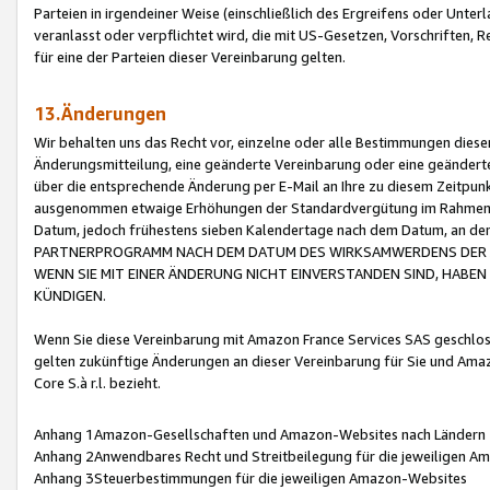
Parteien in irgendeiner Weise (einschließlich des Ergreifens oder Unt
veranlasst oder verpflichtet wird, die mit US-Gesetzen, Vorschriften,
für eine der Parteien dieser Vereinbarung gelten.
13.Änderungen
Wir behalten uns das Recht vor, einzelne oder alle Bestimmungen diese
Änderungsmitteilung, eine geänderte Vereinbarung oder eine geänderte 
über die entsprechende Änderung per E-Mail an Ihre zu diesem Zeitpun
ausgenommen etwaige Erhöhungen der Standardvergütung im Rahmen
Datum, jedoch frühestens sieben Kalendertage nach dem Datum, an de
PARTNERPROGRAMM NACH DEM DATUM DES WIRKSAMWERDENS DER Ä
WENN SIE MIT EINER ÄNDERUNG NICHT EINVERSTANDEN SIND, HABEN S
KÜNDIGEN.
Wenn Sie diese Vereinbarung mit Amazon France Services SAS geschlo
gelten zukünftige Änderungen an dieser Vereinbarung für Sie und Ama
Core S.à r.l. bezieht.
Anhang 1Amazon-Gesellschaften und Amazon-Websites nach Ländern
Anhang 2Anwendbares Recht und Streitbeilegung für die jeweiligen 
Anhang 3Steuerbestimmungen für die jeweiligen Amazon-Websites