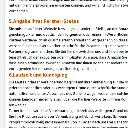
mit dem Partnerprogramm erwarten können, und wir sind nicht für etwa
vornehmen.
5.Angabe Ihres Partner-Status
Sie müssen auf Ihrer Website bzw. an jeder anderen Stelle, an der Am
genehmigt, klar und deutlich den folgenden oder einen im Wesentlichen
Partner verdiene ich an qualifizierten Verkäufen“. Abgesehen von die
werden Sie ohne unsere vorherige schriftliche Zustimmung keine weite
Partnerprogramm machen. Sie dürfen die zwischen uns und Ihnen best
(einschließlich der expliziten oder impliziten Aussage, dass Amazon Si
dass eine Verbindung zwischen Amazon und Ihnen oder einer anderen natü
vorliegenden Vereinbarung ausdrücklich gestattet ist.
6.Laufzeit und Kündigung
Die Laufzeit dieser Vereinbarung beginnt mit Ihrer Anmeldung für die 
jederzeit ordentlich oder aus wichtigem Grund durch schriftliche Kündi
automatisch und unter Ausschluss des Gerichtswegs), wobei eine solch
können kündigen, indem Sie sich über die Partner-Website in Ihrem Ko
auswählen.
Ferner können wir diese Vereinbarung jederzeit aus wichtigem Grund dur
Sie Ihre Pflichten aus dieser Vereinbarung erheblich verletzen; (b) wen
Programmrichtlinien) nicht innerhalb von 7 Tagen nach unserer Benachr
oder Haftungsansprüchen im Zusammenhang mit Ihrer Teilnahme am Pa