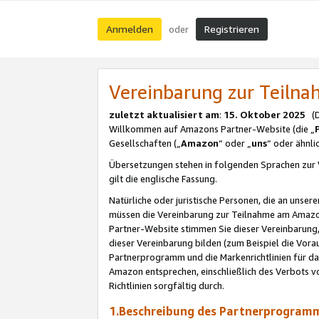
Anmelden
Registrieren
oder
Vereinbarung zur Teil
zuletzt aktualisiert am
:
15. Oktober 2025
(De
Willkommen auf Amazons Partner-Website (die „
Gesellschaften („
Amazon
“ oder „
uns
“ oder ähnl
Übersetzungen stehen in folgenden Sprachen zur 
gilt die englische Fassung.
Natürliche oder juristische Personen, die an uns
müssen die Vereinbarung zur Teilnahme am Amaz
Partner-Website stimmen Sie dieser Vereinbarung,
dieser Vereinbarung bilden (zum Beispiel die Vo
Partnerprogramm und die Markenrichtlinien für da
Amazon entsprechen, einschließlich des Verbots vo
Richtlinien sorgfältig durch.
1.Beschreibung des Partnerprogra