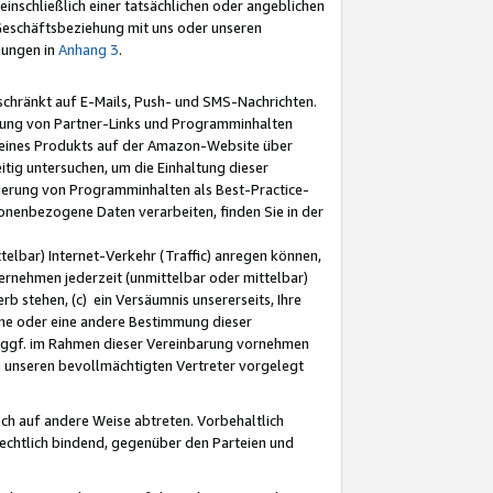
nschließlich einer tatsächlichen oder angeblichen
Geschäftsbeziehung mit uns oder unseren
mungen in
Anhang 3
.
schränkt auf E-Mails, Push- und SMS-Nachrichten.
ellung von Partner-Links und Programminhalten
 eines Produkts auf der Amazon-Website über
tig untersuchen, um die Einhaltung dieser
ntierung von Programminhalten als Best-Practice-
sonenbezogene Daten verarbeiten, finden Sie in der
telbar) Internet-Verkehr (Traffic) anregen können,
rnehmen jederzeit (unmittelbar oder mittelbar)
b stehen, (c) ein Versäumnis unsererseits, Ihre
fene oder eine andere Bestimmung dieser
r ggf. im Rahmen dieser Vereinbarung vornehmen
ch unseren bevollmächtigten Vertreter vorgelegt
ch auf andere Weise abtreten. Vorbehaltlich
rechtlich bindend, gegenüber den Parteien und