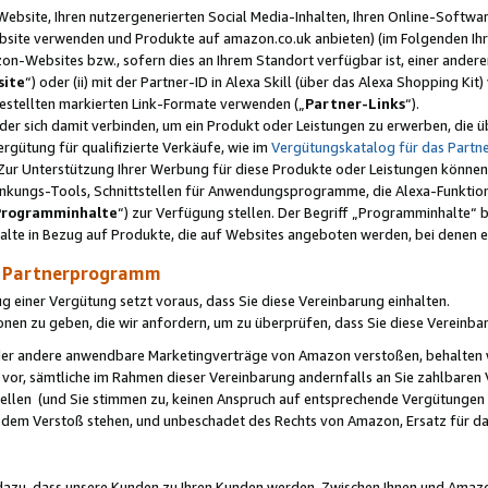
ebsite, Ihren nutzergenerierten Social Media-Inhalten, Ihren Online-Softwar
ebsite verwenden und Produkte auf amazon.co.uk anbieten) (im Folgenden Ihr
-Websites bzw., sofern dies an Ihrem Standort verfügbar ist, einer ander
ite
“) oder (ii) mit der Partner-ID in Alexa Skill (über das Alexa Shopping Ki
estellten markierten Link-Formate verwenden („
Partner-Links
“).
oder sich damit verbinden, um ein Produkt oder Leistungen zu erwerben, di
gütung für qualifizierte Verkäufe, wie im
Vergütungskatalog für das Part
Zur Unterstützung Ihrer Werbung für diese Produkte oder Leistungen können w
linkungs-Tools, Schnittstellen für Anwendungsprogramme, die Alexa-Funktion
Programminhalte
“) zur Verfügung stellen. Der Begriff „Programminhalte“ be
halte in Bezug auf Produkte, die auf Websites angeboten werden, bei denen 
as Partnerprogramm
einer Vergütung setzt voraus, dass Sie diese Vereinbarung einhalten.
ionen zu geben, die wir anfordern, um zu überprüfen, dass Sie diese Vereinba
oder andere anwendbare Marketingverträge von Amazon verstoßen, behalten w
 vor, sämtliche im Rahmen dieser Vereinbarung andernfalls an Sie zahlbare
tellen (und Sie stimmen zu, keinen Anspruch auf entsprechende Vergütungen
 dem Verstoß stehen, und unbeschadet des Rechts von Amazon, Ersatz für 
azu, dass unsere Kunden zu Ihren Kunden werden. Zwischen Ihnen und Amaz