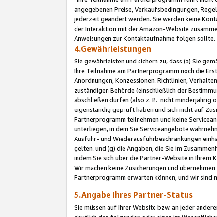
angegebenen Preise, Verkaufsbedingungen, Regeln
jederzeit geändert werden. Sie werden keine Konta
der Interaktion mit der Amazon-Website zusamme
Anweisungen zur Kontaktaufnahme folgen sollte.
4.Gewährleistungen
Sie gewährleisten und sichern zu, dass (a) Sie g
Ihre Teilnahme am Partnerprogramm noch die Erst
Anordnungen, Konzessionen, Richtlinien, Verhalten
zuständigen Behörde (einschließlich der Bestimmu
abschließen dürfen (also z. B. nicht minderjährig
eigenständig geprüft haben und sich nicht auf Zusi
Partnerprogramm teilnehmen und keine Servicean
unterliegen, in dem Sie Serviceangebote wahrneh
Ausfuhr- und Wiederausfuhrbeschränkungen einhal
gelten, und (g) die Angaben, die Sie im Zusammen
indem Sie sich über die Partner-Website in Ihrem
Wir machen keine Zusicherungen und übernehmen 
Partnerprogramm erwarten können, und wir sind n
5.Angabe Ihres Partner-Status
Sie müssen auf Ihrer Website bzw. an jeder ander
deutlich den folgenden oder einen im Wesentlichen