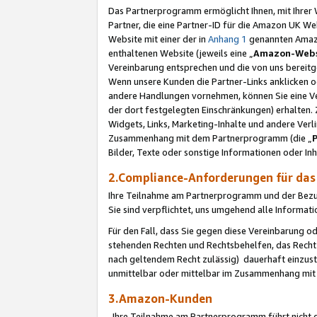
Das Partnerprogramm ermöglicht Ihnen, mit Ihrer W
Partner, die eine Partner-ID für die Amazon UK W
Website mit einer der in
Anhang 1
genannten Amazon
enthaltenen Website (jeweils eine „
Amazon-Webs
Vereinbarung entsprechen und die von uns bereitg
Wenn unsere Kunden die Partner-Links anklicken 
andere Handlungen vornehmen, können Sie eine Ver
der dort festgelegten Einschränkungen) erhalten. 
Widgets, Links, Marketing-Inhalte und andere Ver
Zusammenhang mit dem Partnerprogramm (die „
Bilder, Texte oder sonstige Informationen oder In
2.Compliance-Anforderungen für d
Ihre Teilnahme am Partnerprogramm und der Bezug 
Sie sind verpflichtet, uns umgehend alle Informat
Für den Fall, dass Sie gegen diese Vereinbarung 
stehenden Rechten und Rechtsbehelfen, das Recht
nach geltendem Recht zulässig) dauerhaft einzus
unmittelbar oder mittelbar im Zusammenhang mit
3.Amazon-Kunden
Ihre Teilnahme am Partnerprogramm führt nicht d