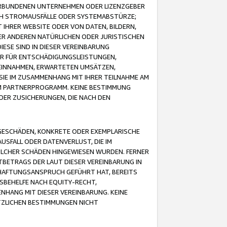
VERBUNDENEN UNTERNEHMEN ODER LIZENZGEBER
ICH STROMAUSFÄLLE ODER SYSTEMABSTÜRZE;
IHRER WEBSITE ODER VON DATEN, BILDERN,
ER ANDEREN NATÜRLICHEN ODER JURISTISCHEN
ESE SIND IN DIESER VEREINBARUNG
R FÜR ENTSCHÄDIGUNGSLEISTUNGEN,
EINNAHMEN, ERWARTETEN UMSÄTZEN,
SIE IM ZUSAMMENHANG MIT IHRER TEILNAHME AM
M PARTNERPROGRAMM. KEINE BESTIMMUNG
DER ZUSICHERUNGEN, DIE NACH DEN
GESCHÄDEN, KONKRETE ODER EXEMPLARISCHE
SFALL ODER DATENVERLUST, DIE IM
OLCHER SCHÄDEN HINGEWIESEN WURDEN. FERNER
BETRAGS DER LAUT DIESER VEREINBARUNG IN
HAFTUNGSANSPRUCH GEFÜHRT HAT, BEREITS
SBEHELFE NACH EQUITY-RECHT,
NHANG MIT DIESER VEREINBARUNG. KEINE
TZLICHEN BESTIMMUNGEN NICHT