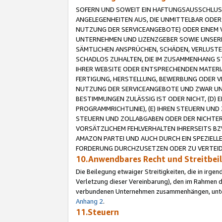
SOFERN UND SOWEIT EIN HAFTUNGSAUSSCHLUSS
ANGELEGENHEITEN AUS, DIE UNMITTELBAR ODER 
NUTZUNG DER SERVICEANGEBOTE) ODER EINEM V
UNTERNEHMEN UND LIZENZGEBER SOWIE UNSERE 
SÄMTLICHEN ANSPRÜCHEN, SCHÄDEN, VERLUSTE
SCHADLOS ZUHALTEN, DIE IM ZUSAMMENHANG STE
IHRER WEBSITE ODER ENTSPRECHENDEN MATERIA
FERTIGUNG, HERSTELLUNG, BEWERBUNG ODER VE
NUTZUNG DER SERVICEANGEBOTE UND ZWAR UN
BESTIMMUNGEN ZULÄSSIG IST ODER NICHT, (D) 
PROGRAMMRICHTLINIE), (E) IHREN STEUERN UN
STEUERN UND ZOLLABGABEN ODER DER NICHTER
VORSÄTZLICHEM FEHLVERHALTEN IHRERSEITS BZ
AMAZON PARTEI UND AUCH DURCH EIN SPEZIELL
FORDERUNG DURCHZUSETZEN ODER ZU VERTEIDI
10.Anwendbares Recht und Streitbe
Die Beilegung etwaiger Streitigkeiten, die in irg
Verletzung dieser Vereinbarung), den im Rahmen d
verbundenen Unternehmen zusammenhängen, unterl
Anhang 2
.
11.Steuern