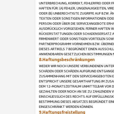
UNTERBRECHUNG, KORREKT, FEHLERFREI ODER 
HAFTEN FÜR: (A) FEHLER, UNGENAUIGKEITEN, 
ODER (B) UNBERECHTIGTE ZUGRIFFE AUF BZW. 
TEXTEN ODER SONSTIGEN INFORMATIONEN ODER 
PERSON ODER ÜBER DIE SERVICEANGEBOTE ERHA
AUSDRÜCKLICH VORGESEHEN. FERNER HAFTEN 
RÜCKERSTATTUNGEN ODER SCHADENSERSATZ AU
FIRMENWERT ODER SONSTIGEN VORTEILEN SOWIE
PARTNERPROGRAMM VORNEHMEN BZW. ÜBERNEHM
DIESES ARTIKELS 7 BEGRÜNDET EINEN AUSSCH
ANWENDBAREN GESETZLICHEN BESTIMMUNGEN 
8.Haftungsbeschränkungen
WEDER WIR NOCH UNSERE VERBUNDENEN UNTERN
SCHÄDEN ODER SCHÄDEN AUFGRUND ENTGANGENE
ZUSAMMENHANG MIT DEN SERVICEANGEBOTEN EN
ENTSPRICHT UNSERE GESAMTHAFTUNG IM ZUSAM
DEM 12-MONATSZEITRAUM UNMITTELBAR VOR DE
GEZAHLTEN ODER NOCH AN SIE ZU ZAHLENDEN V
EINSCHLIESSLICH DES RECHTS AUF ERFÜLLUNGS
BESTIMMUNG DIESES ABSATZES BEGRÜNDET EI
EINGESCHRÄNKT WERDEN KÖNNEN.
9.Haftungsfreistellung