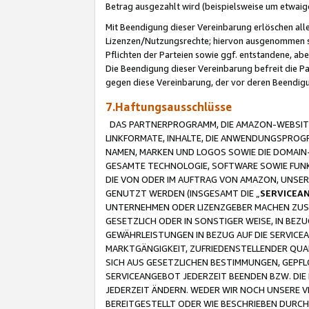
Betrag ausgezahlt wird (beispielsweise um etwai
Mit Beendigung dieser Vereinbarung erlöschen alle
Lizenzen/Nutzungsrechte; hiervon ausgenommen sind
Pflichten der Parteien sowie ggf. entstandene, ab
Die Beendigung dieser Vereinbarung befreit die P
gegen diese Vereinbarung, der vor deren Beendi
7.Haftungsausschlüsse
DAS PARTNERPROGRAMM, DIE AMAZON-WEBSITE,
LINKFORMATE, INHALTE, DIE ANWENDUNGSPRO
NAMEN, MARKEN UND LOGOS SOWIE DIE DOMAIN
GESAMTE TECHNOLOGIE, SOFTWARE SOWIE FUNKT
DIE VON ODER IM AUFTRAG VON AMAZON, UNS
GENUTZT WERDEN (INSGESAMT DIE „
SERVICEA
UNTERNEHMEN ODER LIZENZGEBER MACHEN ZUSI
GESETZLICH ODER IN SONSTIGER WEISE, IN BE
GEWÄHRLEISTUNGEN IN BEZUG AUF DIE SERVICE
MARKTGÄNGIGKEIT, ZUFRIEDENSTELLENDER QUA
SICH AUS GESETZLICHEN BESTIMMUNGEN, GEPFL
SERVICEANGEBOT JEDERZEIT BEENDEN BZW. DIE
JEDERZEIT ÄNDERN. WEDER WIR NOCH UNSERE 
BEREITGESTELLT ODER WIE BESCHRIEBEN DURC