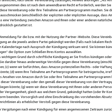
usgenommen dies ist nach dem anwendbaren Recht erforderlich, werden Sie 
f diese Vereinbarung oder Ihre Teilnahme am Partnerprogramm machen. Sie d
usschmücken (einschließlich der expliziten oder impliziten Aussage, dass A
 eine Verbindung zwischen Amazon und Ihnen oder einer anderen natürlichen 
rücklich gestattet ist.
r Anmeldung für die bzw. mit der Nutzung der Partner-Website. Diese Vereinb
gung an die jeweils andere Partei gekündigt werden (falls nach lokalem Rech
n Kalendertage nach Ausspruch der Kündigung wirksam wird. Sie können kündi
ngen“ die Option zum Schließen Ihres Kontos auswählen.
 wichtigem Grund durch schriftliche Kündigung an Sie fristlos kündigen oder I
 Sie darüber hinaus anderweitige Verstöße gegen diese Vereinbarung (einschli
ben; (c) wenn wir befürchten, dass Amazon potenziellen Rechts- oder Haftu
nnte; (d) wenn Ihre Teilnahme am Partnerprogramm für betrügerische, irref
das Ansehen von Amazon durch Sie oder Ihre Teilnahme am Partnerprogramm b
ieser Vereinbarung oder den gemäß dieser Vereinbarung von den Vertragspa
liegen könnte; (g) wenn wir diese Vereinbarung mit Ihnen oder anderen Perso
 der Vergangenheit, gleich aus welchem Grund, gekündigt hatten (oder Ihr Ko
rm beenden. Vorsorglich und ohne Einschränkung des vorstehenden Absatzes
richtlinien als erheblicher Verstoß gegen diese Vereinbarung.
e Vergütungen nach einer Kündigung für einen angemessenen Zeitraum zurückb