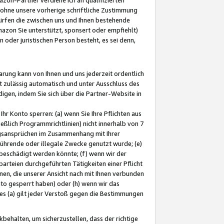
ohne unsere vorherige schriftliche Zustimmung
ürfen die zwischen uns und Ihnen bestehende
mazon Sie unterstützt, sponsert oder empfiehlt)
oder juristischen Person besteht, es sei denn,
arung kann von Ihnen und uns jederzeit ordentlich
t zulässig automatisch und unter Ausschluss des
gen, indem Sie sich über die Partner-Website in
hr Konto sperren: (a) wenn Sie Ihre Pflichten aus
eßlich Programmrichtlinien) nicht innerhalb von 7
ngsansprüchen im Zusammenhang mit Ihrer
ührende oder illegale Zwecke genutzt wurde; (e)
eschädigt werden könnte; (f) wenn wir der
rteien durchgeführten Tätigkeiten einer Pflicht
nen, die unserer Ansicht nach mit Ihnen verbunden
nto gesperrt haben) oder (h) wenn wir das
 (a) gilt jeder Verstoß gegen die Bestimmungen
ehalten, um sicherzustellen, dass der richtige