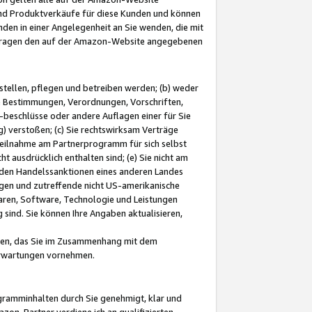
und Produktverkäufe für diese Kunden und können
nden in einer Angelegenheit an Sie wenden, die mit
e-Fragen den auf der Amazon-Website angegebenen
stellen, pflegen und betreiben werden; (b) weder
e Bestimmungen, Verordnungen, Vorschriften,
-beschlüsse oder andere Auflagen einer für Sie
 verstoßen; (c) Sie rechtswirksam Verträge
r Teilnahme am Partnerprogramm für sich selbst
t ausdrücklich enthalten sind; (e) Sie nicht am
den Handelssanktionen eines anderen Landes
gen und zutreffende nicht US-amerikanische
ren, Software, Technologie und Leistungen
sind. Sie können Ihre Angaben aktualisieren,
men, das Sie im Zusammenhang mit dem
 Erwartungen vornehmen.
ogramminhalten durch Sie genehmigt, klar und
zon-Partner verdiene ich an qualifizierten