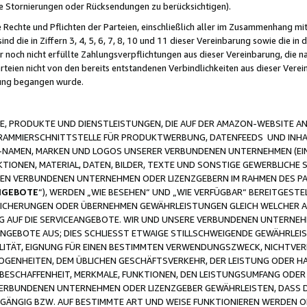
ge Stornierungen oder Rücksendungen zu berücksichtigen).
 Rechte und Pflichten der Parteien, einschließlich aller im Zusammenhang m
 die in Ziffern 3, 4, 5, 6, 7, 8, 10 und 11 dieser Vereinbarung sowie die in
er noch nicht erfüllte Zahlungsverpflichtungen aus dieser Vereinbarung, die
arteien nicht von den bereits entstandenen Verbindlichkeiten aus dieser Ver
gung begangen wurde.
 PRODUKTE UND DIENSTLEISTUNGEN, DIE AUF DER AMAZON-WEBSITE AN
GRAMMIERSCHNITTSTELLE FÜR PRODUKTWERBUNG, DATENFEEDS UND INH
-NAMEN, MARKEN UND LOGOS UNSERER VERBUNDENEN UNTERNEHMEN (EIN
IONEN, MATERIAL, DATEN, BILDER, TEXTE UND SONSTIGE GEWERBLICHE 
EREN VERBUNDENEN UNTERNEHMEN ODER LIZENZGEBERN IM RAHMEN DES 
NGEBOTE
“), WERDEN „WIE BESEHEN“ UND „WIE VERFÜGBAR“ BEREITGEST
CHERUNGEN ODER ÜBERNEHMEN GEWÄHRLEISTUNGEN GLEICH WELCHER AR
ZUG AUF DIE SERVICEANGEBOTE. WIR UND UNSERE VERBUNDENEN UNTERNEH
ANGEBOTE AUS; DIES SCHLIESST ETWAIGE STILLSCHWEIGENDE GEWÄHRLE
LITÄT, EIGNUNG FÜR EINEN BESTIMMTEN VERWENDUNGSZWECK, NICHTVER
OGENHEITEN, DEM ÜBLICHEN GESCHÄFTSVERKEHR, DER LEISTUNG ODER H
 BESCHAFFENHEIT, MERKMALE, FUNKTIONEN, DEN LEISTUNGSUMFANG ODER
VERBUNDENEN UNTERNEHMEN ODER LIZENZGEBER GEWÄHRLEISTEN, DASS D
HGÄNGIG BZW. AUF BESTIMMTE ART UND WEISE FUNKTIONIEREN WERDEN 