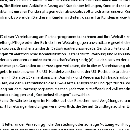
, Richtlinien und Abläufe in Bezug auf Kundenbestellungen, Kundendienst 
kte mit unseren Kunden pflegen oder abwickeln; sollte sich einer unserer Ku
nhängt, so werden Sie diesem Kunden mitteilen, dass er für Kundenservic
emäß dieser Vereinbarung am Partnerprogramm teilnehmen und Ihre Website er
ellung, Pflege oder der Betrieb Ihrer Website gegen anwendbare gesetzlich
skodizes, Branchenstandards, Selbstregulierungsregeln, Gerichtsurteile und 
ngen zu elektronischer Kommunikation, Datenschutz, Werbung und Marketing)
 oder aus anderen Gründen nicht geschäftsfähig sind); (d) Sie den Nutzen de
cherungen, Garantien oder Aussagen verlassen, die in dieser Vereinbarung nich
gebote nutzen, wenn Sie US-Handelssanktionen oder US-Recht entsprechen
men; (f) Sie alle US-amerikanischen Ausfuhr- und Wiederausfuhrbeschränkun
ten, die den Bestimmungen der US-Gesetze entsprechen und ggf. für die Wa
hang mit dem Partnerprogramm machen, jederzeit zutreffend und vollständig 
 Konto einloggen und „Kontoeinstellungen“ auswählen.
keine Gewährleistungen im Hinblick auf das Besucher- und Vergütungsvolu
icht für etwaige Handlungen verantwortlich, die Sie auf Grundlage solcher
en Stelle, an der Amazon ggf. die Darstellung oder sonstige Nutzung von Pr
 ähnlichen, nach dieser Vereinbarung zulässigen, Hinweis anbringen: „Als Ama