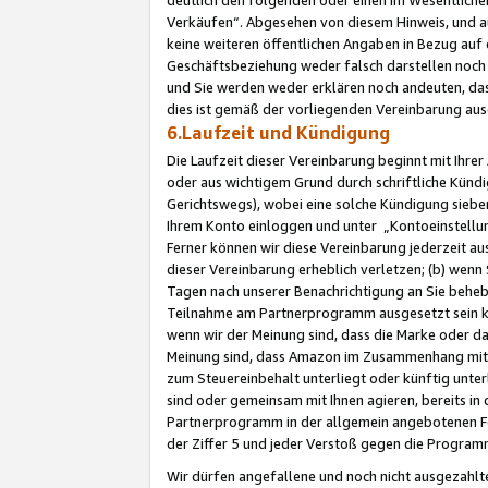
Verkäufen“. Abgesehen von diesem Hinweis, und a
keine weiteren öffentlichen Angaben in Bezug au
Geschäftsbeziehung weder falsch darstellen noch a
und Sie werden weder erklären noch andeuten, dass
dies ist gemäß der vorliegenden Vereinbarung ausd
6.Laufzeit und Kündigung
Die Laufzeit dieser Vereinbarung beginnt mit Ihre
oder aus wichtigem Grund durch schriftliche Kündi
Gerichtswegs), wobei eine solche Kündigung siebe
Ihrem Konto einloggen und unter „Kontoeinstellu
Ferner können wir diese Vereinbarung jederzeit aus
dieser Vereinbarung erheblich verletzen; (b) wenn
Tagen nach unserer Benachrichtigung an Sie behe
Teilnahme am Partnerprogramm ausgesetzt sein kö
wenn wir der Meinung sind, dass die Marke oder 
Meinung sind, dass Amazon im Zusammenhang mit d
zum Steuereinbehalt unterliegt oder künftig unter
sind oder gemeinsam mit Ihnen agieren, bereits in
Partnerprogramm in der allgemein angebotenen Fo
der Ziffer 5 und jeder Verstoß gegen die Programm
Wir dürfen angefallene und noch nicht ausgezahlt