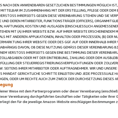
 NACH DEN ANWENDBAREN GESETZLICHEN BESTIMMUNGEN MÖGLICH IST, S
MITTELBAR IM ZUSAMMENHANG MIT DER ERSTELLUNG, PFLEGE ODER DEM BE
ERSTOSS IHRERSEITS GEGEN DIESE VEREINBARUNG STEHEN UND SIE VERP
UND DEREN MITARBEITER, FUNKTIONSTRÄGER (OFFICERS), ORGANMITGLI
N, HAFTUNGEN, KOSTEN UND AUSLAGEN (EINSCHLIESSLICH ANGEMESSENE
HEN MIT (A) IHRER WEBSITE BZW. AUF IHRER WEBSITE ERSCHEINENDEM M
LS MIT ANDEREN APPLIKATIONEN, INHALTEN ODER PROZESSEN, (B) DER 
RMARKTUNG IHRER WEBSITE ODER DES GGF. AUF ODER INNERHALB IHRER W
ABHÄNGIG DAVON, OB DIESE NUTZUNG GEMÄSS DIESER VEREINBARUNG B
EINEM VERSTOSS IHRERSEITS GEGEN EINE BESTIMMUNG DIESER VEREINBARU
D ZOLLABGABEN ODER MIT DER EINTREIBUNG, ZAHLUNG ODER DEM AUSBLEI
FÜLLUNG DER STEUERREGISTRIERUNGSVERPFLICHTUNGEN ODER ZOLLVERPF
W. SEITENS IHRER MITARBEITER ODER AUFTRAGNEHMER. WIR UND UNSERE
ES MANDAT GERICHTLICHE SCHRITTE EINLEITEN UND JEDE PROZESSUALE 
GEN, ODER UM RECHTE AUCH ZUM ZWECK DER DURCHSETZUNG DIESES AR
ilegung
endeiner Weise mit dem Partnerprogramm oder dieser Vereinbarung (einschließl
ieser Vereinbarung durchgeführten Geschäften oder Tätigkeiten oder Ihrer 
iegt den für die jeweilige Amazon-Website einschlägigen Bestimmungen z