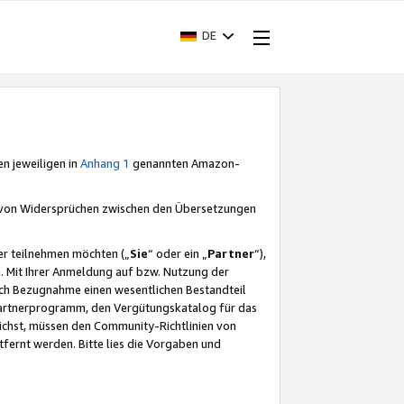
DE
en jeweiligen in
Anhang 1
genannten Amazon-
e von Widersprüchen zwischen den Übersetzungen
er teilnehmen möchten („
Sie
“ oder ein „
Partner
“),
. Mit Ihrer Anmeldung auf bzw. Nutzung der
durch Bezugnahme einen wesentlichen Bestandteil
 Partnerprogramm, den Vergütungskatalog für das
ichst, müssen den Community-Richtlinien von
fernt werden. Bitte lies die Vorgaben und