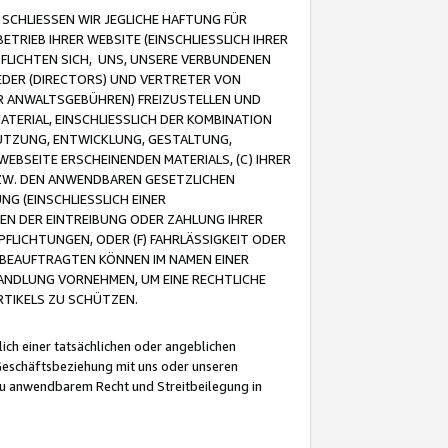
CHLIESSEN WIR JEGLICHE HAFTUNG FÜR
TRIEB IHRER WEBSITE (EINSCHLIESSLICH IHRER
FLICHTEN SICH, UNS, UNSERE VERBUNDENEN
EDER (DIRECTORS) UND VERTRETER VON
R ANWALTSGEBÜHREN) FREIZUSTELLEN UND
ATERIAL, EINSCHLIESSLICH DER KOMBINATION
NUTZUNG, ENTWICKLUNG, GESTALTUNG,
EBSEITE ERSCHEINENDEN MATERIALS, (C) IHRER
ZW. DEN ANWENDBAREN GESETZLICHEN
NG (EINSCHLIESSLICH EINER
BEN DER EINTREIBUNG ODER ZAHLUNG IHRER
LICHTUNGEN, ODER (F) FAHRLÄSSIGKEIT ODER
 BEAUFTRAGTEN KÖNNEN IM NAMEN EINER
HANDLUNG VORNEHMEN, UM EINE RECHTLICHE
TIKELS ZU SCHÜTZEN.
ich einer tatsächlichen oder angeblichen
Geschäftsbeziehung mit uns oder unseren
u anwendbarem Recht und Streitbeilegung in