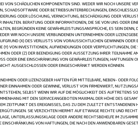
FREI VON SCHÄDLICHEN KOMPONENTEN SIND. WEDER WIR NOCH UNSERE 
VIREN, SCHADSOFTWARE ODER BETRIEBSUNTERBRECHUNGEN, EINSCHLIESSL
ÄNDERUNG ODER LÖSCHUNG, VERNICHTUNG, BESCHÄDIGUNG ODER VERLUST 
INHALTEN. BERATUNG ODER INFORMATIONEN, DIE SIE VON UNS ODER EIN
LTEN, BEGRÜNDEN KEINE GEWÄHRLEISTUNGSANSPRÜCHE, ES SEIN DENN, DI
WEDER WIR NOCH UNSERE VERBUNDENEN UNTERNEHMEN ODER LIZENZGEBE
FGRUND (X) DES VERLUSTS VON VORAUSSICHTLICHEN GEWINNEN ODER 
 (Y) VON INVESTITIONEN, AUFWENDUNGEN ODER VERPFLICHTUNGEN, DIE 
EN ODER (Z) DER BEENDIGUNG ODER AUSSETZUNG IHRER TEILNAHME A
LUSS ODER EINE EINSCHRÄNKUNG VON GEWÄHRLEISTUNGEN, HAFTUNGEN O
NICHT AUSGESCHLOSSEN ODER EINGESCHRÄNKT WERDEN KÖNNEN.
EHMEN ODER LIZENZGEBER HAFTEN FÜR MITTELBARE, NEBEN- ODER FOL
R EINNAHMEN ODER GEWINNE, VERLUST VON FIRMENWERT, NUTZUNGSAU
TSTEHEN, SELBST WENN WIR AUF DIE MÖGLICHKEIT DES AUFTRETENS S
MENHANG MIT DEN SERVICEANGEBOTEN MAXIMAL DER HÖHE DES GESAMT
M ZEITPUNKT DES EREIGNISSES, DAS ZU DEM ZULETZT ENTSTANDENEN 
ERGÜTUNGEN. SIE VERZICHTEN HIERMIT AUF ETWAIGE RECHTE UND RECHT
KLAGE, UNTERLASSUNGSKLAGE ODER ANDERE RECHTSBEHELFE IM ZUSAMME
NE EINSCHRÄNKUNG VON HAFTUNGEN, DIE NACH DEN ANWENDBAREN GESE