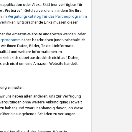
eapplikation oder Alexa Skill (nur verfügbar für
e „
Website
“) Geld zu verdienen, indem Sie Ihre
en im
Vergütungskatalog für das Partnerprogramm
t) verlinken. Entsprechende Links müssen dieser
e über die Amazon-Website angeboten werden, oder
nerprogramm
näher beschrieben (und vorbehaltlich
ir Ihnen Daten, Bilder, Texte, Linkformate,
alität und weitere Informationen im
zieht sich dabei ausdrücklich nicht auf Daten,
es sich nicht um eine Amazon-Website handelt.
rung einhalten.
ir uns neben allen anderen, uns zur Verfügung
n Vergütungen ohne weitere Ankündigung (soweit
 zu haben) und zwar unabhängig davon, ob diese
darüber hinausgehende Schäden zu verlangen.
on gelten alle auf der Amazon-Website