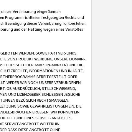
it dieser Vereinbarung eingeräumten
 den Programmrichtlinien festgelegten Rechte und
 nach Beendigung dieser Vereinbarung fortbestehen.
einbarung und der Haftung wegen eines Verstoßes
GEBOTEN WERDEN, SOWIE PARTNER-LINKS,
ALTE VON PRODUKTWERBUNG, UNSERE DOMAIN-
SCHLIESSLICH DER AMAZON-MARKEN) UND DIE
SCHUTZRECHTE, INFORMATIONEN UND INHALTE,
PARTNERPROGRAMMS BEREITGESTELLT ODER
ELLT. WEDER WIR NOCH UNSERE VERBUNDENEN
T, OB AUSDRÜCKLICH, STILLSCHWEIGEND,
MEN UND LIZENZGEBER SCHLIESSEN JEGLICHE
ISTUNGEN BEZÜGLICH RECHTSMÄNGELN,
LETZUNG SOWIE GEWÄHRLEISTUNGEN EIN, DIE
ANDELSBRÄUCHEN ERGEBEN. WIR KÖNNEN EIN
 DIE GELTUNG EINES SERVICE-ANGEBOTS
IE SERVICEANGEBOTE WEITERHIN
ODER DASS DIESE ANGEBOTE OHNE