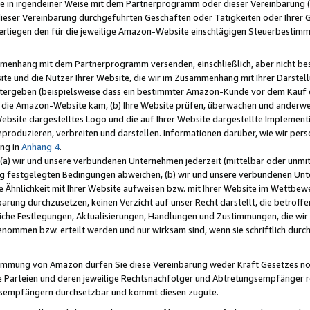
e in irgendeiner Weise mit dem Partnerprogramm oder dieser Vereinbarung (ei
ieser Vereinbarung durchgeführten Geschäften oder Tätigkeiten oder Ihrer 
liegen den für die jeweilige Amazon-Website einschlägigen Steuerbestim
mmenhang mit dem Partnerprogramm versenden, einschließlich, aber nicht be
site und die Nutzer Ihrer Website, die wir im Zusammenhang mit Ihrer Darst
itergeben (beispielsweise dass ein bestimmter Amazon-Kunde vor dem Kauf
uf die Amazon-Website kam, (b) Ihre Website prüfen, überwachen und anderwei
r Website dargestelltes Logo und die auf Ihrer Website dargestellte Impleme
reproduzieren, verbreiten und darstellen. Informationen darüber, wie wir per
ng in
Anhang 4
.
 (a) wir und unsere verbundenen Unternehmen jederzeit (mittelbar oder unmit
ng festgelegten Bedingungen abweichen, (b) wir und unsere verbundenen Unte
 Ähnlichkeit mit Ihrer Website aufweisen bzw. mit Ihrer Website im Wettbewer
barung durchzusetzen, keinen Verzicht auf unser Recht darstellt, die betrof
liche Festlegungen, Aktualisierungen, Handlungen und Zustimmungen, die wi
enommen bzw. erteilt werden und nur wirksam sind, wenn sie schriftlich dur
stimmung von Amazon dürfen Sie diese Vereinbarung weder Kraft Gesetzes no
die Parteien und deren jeweilige Rechtsnachfolger und Abtretungsempfänger 
ngsempfängern durchsetzbar und kommt diesen zugute.