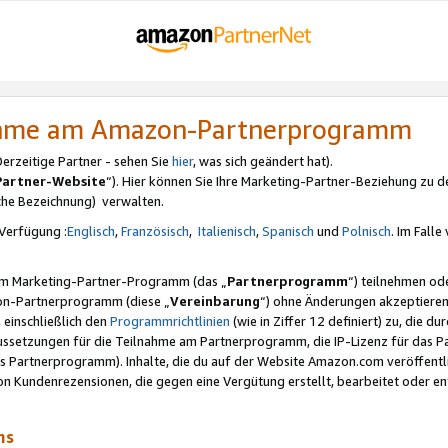
nahme am Amazon-Partnerprogramm
rzeitige Partner - sehen Sie
hier
, was sich geändert hat).
Partner-Website
“). Hier können Sie Ihre Marketing-Partner-Beziehung zu d
iche Bezeichnung) verwalten.
Verfügung :
Englisch
,
Französisch
,
Italienisch
,
Spanisch
und
Polnisch
. Im Fall
erem Marketing-Partner-Programm (das „
Partnerprogramm
“) teilnehmen od
on-Partnerprogramm (diese „
Vereinbarung
“) ohne Änderungen akzeptieren
 einschließlich den
Programmrichtlinien
(wie in Ziffer 12 definiert) zu, die 
raussetzungen für die Teilnahme am Partnerprogramm, die IP-Lizenz für das
s Partnerprogramm). Inhalte, die du auf der Website Amazon.com veröffentl
n Kundenrezensionen, die gegen eine Vergütung erstellt, bearbeitet oder ent
mms