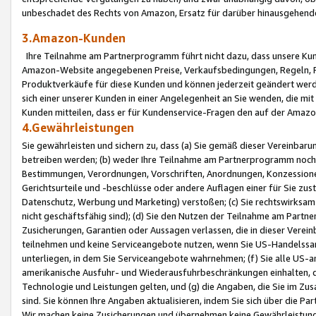
unbeschadet des Rechts von Amazon, Ersatz für darüber hinausgehen
3.Amazon-Kunden
Ihre Teilnahme am Partnerprogramm führt nicht dazu, dass unsere Kun
Amazon-Website angegebenen Preise, Verkaufsbedingungen, Regeln, Ri
Produktverkäufe für diese Kunden und können jederzeit geändert werde
sich einer unserer Kunden in einer Angelegenheit an Sie wenden, die 
Kunden mitteilen, dass er für Kundenservice-Fragen den auf der Ama
4.Gewährleistungen
Sie gewährleisten und sichern zu, dass (a) Sie gemäß dieser Vereinba
betreiben werden; (b) weder Ihre Teilnahme am Partnerprogramm noch d
Bestimmungen, Verordnungen, Vorschriften, Anordnungen, Konzessionen,
Gerichtsurteile und -beschlüsse oder andere Auflagen einer für Sie zu
Datenschutz, Werbung und Marketing) verstoßen; (c) Sie rechtswirksam 
nicht geschäftsfähig sind); (d) Sie den Nutzen der Teilnahme am Partne
Zusicherungen, Garantien oder Aussagen verlassen, die in dieser Verein
teilnehmen und keine Serviceangebote nutzen, wenn Sie US-Handelssa
unterliegen, in dem Sie Serviceangebote wahrnehmen; (f) Sie alle US
amerikanische Ausfuhr- und Wiederausfuhrbeschränkungen einhalten, 
Technologie und Leistungen gelten, und (g) die Angaben, die Sie im 
sind. Sie können Ihre Angaben aktualisieren, indem Sie sich über die 
Wir machen keine Zusicherungen und übernehmen keine Gewährleistun