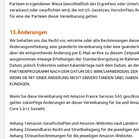
Parteien in irgendeiner Weise (einschließlich des Ergreifens oder Unt
veranlasst oder verpflichtet wird, die mit US-Gesetzen, Vorschriften,
für eine der Parteien dieser Vereinbarung gelten.
13.Änderungen
Wir behalten uns das Recht vor, einzelne oder alle Bestimmungen diese
Änderungsmitteilung, eine geänderte Vereinbarung oder eine geänderte 
über die entsprechende Änderung per E-Mail an Ihre zu diesem Zeitpun
ausgenommen etwaige Erhöhungen der Standardvergütung im Rahmen
Datum, jedoch frühestens sieben Kalendertage nach dem Datum, an de
PARTNERPROGRAMM NACH DEM DATUM DES WIRKSAMWERDENS DER Ä
WENN SIE MIT EINER ÄNDERUNG NICHT EINVERSTANDEN SIND, HABEN S
KÜNDIGEN.
Wenn Sie diese Vereinbarung mit Amazon France Services SAS geschlo
gelten zukünftige Änderungen an dieser Vereinbarung für Sie und Ama
Core S.à r.l. bezieht.
Anhang 1Amazon-Gesellschaften und Amazon-Websites nach Ländern
Anhang 2Anwendbares Recht und Streitbeilegung für die jeweiligen 
Anhang 3Steuerbestimmungen für die jeweiligen Amazon-Websites