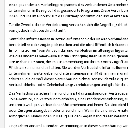
eines gesonderten Marketingprogramms des verbundenen Unternehmens
Unternehmen in Bezug auf das gesonderte Programm. Diese Vereinbarung
Ihnen und uns im Hinblick auf das Partnerprogramm dar und ersetzt al
Für die Zwecke dieser Vereinbarung verstehen sich die Begriffe „schließ
von „jedoch nicht beschränkt auf“.
Sämtliche Informationen in Bezug auf Amazon oder unsere verbunde
bereitstellen oder zugänglich machen und die nicht öffentlich bekannt bz
Informationen
“ von Amazon dar und verbleiben im alleinigen Eigent
wie dies angemessenerweise für die Erbringung Ihrer Leistungen gemäß d
juristischen Personen, die im Zusammenhang mit Ihrem Konto Zugriff au
Pflichten kennen und einhalten. Sie werden Vertrauliche Informationen 
Unternehmen) weitergeben und alle angemessenen Maßnahmen ergreifen
schützen, die gemäß dieser Vereinbarung nicht ausdrücklich zulässig is
Vertraulichkeits- oder Geheimhaltungsvereinbarungen und gilt für die
Das Verhältnis zwischen Ihnen und uns ist das unabhängiger Vertragspa
Joint-Venture, ein Vertretungsverhältnis, eine Franchisevereinbarung, 
unseren jeweiligen verbundenen Unternehmen und Ihnen. Sie sind ni
oder Zusagen abzugeben oder anzunehmen. Wenn Sie eine andere natürli
ermöglichen, Handlungen in Bezug auf den Gegenstand dieser Vereinbar
Ungeachtet anders lautender Bestimmungen in dieser Vereinbarung wird