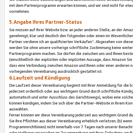
mit dem Partnerprogramm erwarten können, und wir sind nicht für etwa
vornehmen.
5.Angabe Ihres Partner-Status
Sie müssen auf Ihrer Website bzw. an jeder anderen Stelle, an der Am
genehmigt, klar und deutlich den folgenden oder einen im Wesentlichen
Partner verdiene ich an qualifizierten Verkäufen“. Abgesehen von die
werden Sie ohne unsere vorherige schriftliche Zustimmung keine weite
Partnerprogramm machen. Sie dürfen die zwischen uns und Ihnen best
(einschließlich der expliziten oder impliziten Aussage, dass Amazon Si
dass eine Verbindung zwischen Amazon und Ihnen oder einer anderen natü
vorliegenden Vereinbarung ausdrücklich gestattet ist.
6.Laufzeit und Kündigung
Die Laufzeit dieser Vereinbarung beginnt mit Ihrer Anmeldung für die 
jederzeit ordentlich oder aus wichtigem Grund durch schriftliche Kündi
automatisch und unter Ausschluss des Gerichtswegs), wobei eine solch
können kündigen, indem Sie sich über die Partner-Website in Ihrem Ko
auswählen.
Ferner können wir diese Vereinbarung jederzeit aus wichtigem Grund dur
Sie Ihre Pflichten aus dieser Vereinbarung erheblich verletzen; (b) wen
Programmrichtlinien) nicht innerhalb von 7 Tagen nach unserer Benachr
oder Haftungsansprüchen im Zusammenhang mit Ihrer Teilnahme am Pa