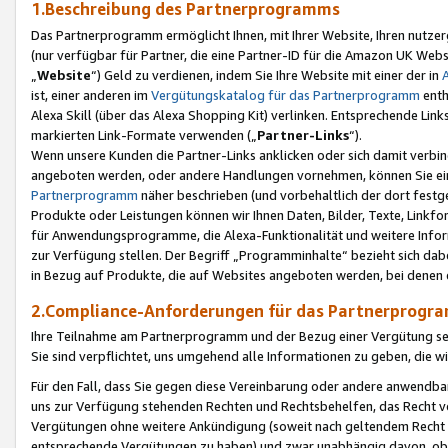
1.Beschreibung des Partnerprogramms
Das Partnerprogramm ermöglicht Ihnen, mit Ihrer Website, Ihren nutzer
(nur verfügbar für Partner, die eine Partner-ID für die Amazon UK We
„
Website
“) Geld zu verdienen, indem Sie Ihre Website mit einer der in
ist, einer anderen im
Vergütungskatalog für das Partnerprogramm
enth
Alexa Skill (über das Alexa Shopping Kit) verlinken. Entsprechende Lin
markierten Link-Formate verwenden („
Partner-Links
“).
Wenn unsere Kunden die Partner-Links anklicken oder sich damit verbi
angeboten werden, oder andere Handlungen vornehmen, können Sie eine
Partnerprogramm
näher beschrieben (und vorbehaltlich der dort festg
Produkte oder Leistungen können wir Ihnen Daten, Bilder, Texte, Linkfo
für Anwendungsprogramme, die Alexa-Funktionalität und weitere Inf
zur Verfügung stellen. Der Begriff „Programminhalte“ bezieht sich dabe
in Bezug auf Produkte, die auf Websites angeboten werden, bei denen 
2.Compliance-Anforderungen für das Partnerprog
Ihre Teilnahme am Partnerprogramm und der Bezug einer Vergütung setz
Sie sind verpflichtet, uns umgehend alle Informationen zu geben, die w
Für den Fall, dass Sie gegen diese Vereinbarung oder andere anwendba
uns zur Verfügung stehenden Rechten und Rechtsbehelfen, das Recht vo
Vergütungen ohne weitere Ankündigung (soweit nach geltendem Recht z
entsprechende Vergütungen zu haben) und zwar unabhängig davon, ob 