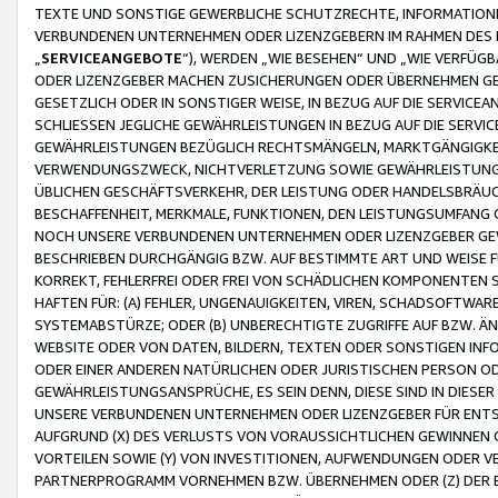
TEXTE UND SONSTIGE GEWERBLICHE SCHUTZRECHTE, INFORMATIONE
VERBUNDENEN UNTERNEHMEN ODER LIZENZGEBERN IM RAHMEN DES
„
SERVICEANGEBOTE
“), WERDEN „WIE BESEHEN“ UND „WIE VERFÜ
ODER LIZENZGEBER MACHEN ZUSICHERUNGEN ODER ÜBERNEHMEN GEW
GESETZLICH ODER IN SONSTIGER WEISE, IN BEZUG AUF DIE SERVI
SCHLIESSEN JEGLICHE GEWÄHRLEISTUNGEN IN BEZUG AUF DIE SERVI
GEWÄHRLEISTUNGEN BEZÜGLICH RECHTSMÄNGELN, MARKTGÄNGIGKEIT
VERWENDUNGSZWECK, NICHTVERLETZUNG SOWIE GEWÄHRLEISTUNGEN 
ÜBLICHEN GESCHÄFTSVERKEHR, DER LEISTUNG ODER HANDELSBRÄUCH
BESCHAFFENHEIT, MERKMALE, FUNKTIONEN, DEN LEISTUNGSUMFANG 
NOCH UNSERE VERBUNDENEN UNTERNEHMEN ODER LIZENZGEBER GEWÄ
BESCHRIEBEN DURCHGÄNGIG BZW. AUF BESTIMMTE ART UND WEISE
KORREKT, FEHLERFREI ODER FREI VON SCHÄDLICHEN KOMPONENTEN
HAFTEN FÜR: (A) FEHLER, UNGENAUIGKEITEN, VIREN, SCHADSOFTW
SYSTEMABSTÜRZE; ODER (B) UNBERECHTIGTE ZUGRIFFE AUF BZW. 
WEBSITE ODER VON DATEN, BILDERN, TEXTEN ODER SONSTIGEN INF
ODER EINER ANDEREN NATÜRLICHEN ODER JURISTISCHEN PERSON OD
GEWÄHRLEISTUNGSANSPRÜCHE, ES SEIN DENN, DIESE SIND IN DIES
UNSERE VERBUNDENEN UNTERNEHMEN ODER LIZENZGEBER FÜR EN
AUFGRUND (X) DES VERLUSTS VON VORAUSSICHTLICHEN GEWINNEN
VORTEILEN SOWIE (Y) VON INVESTITIONEN, AUFWENDUNGEN ODER VE
PARTNERPROGRAMM VORNEHMEN BZW. ÜBERNEHMEN ODER (Z) DER 