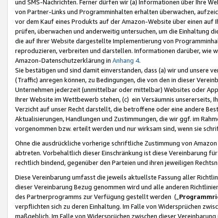
und SMS-Nachrichten. Ferner dürfen wir (a) Informationen über Ihre We
von Partner-Links und Programminhalten erhalten überwachen, aufzei
vor dem Kauf eines Produkts auf der Amazon-Website über einen auf Ih
prüfen, überwachen und anderweitig untersuchen, um die Einhaltung dies
die auf Ihrer Website dargestellte Implementierung von Programminhalt
reproduzieren, verbreiten und darstellen. Informationen darüber, wie w
Amazon-Datenschutzerklärung in
Anhang 4
.
Sie bestätigen und sind damit einverstanden, dass (a) wir und unsere 
(Traffic) anregen können, zu Bedingungen, die von den in dieser Vere
Unternehmen jederzeit (unmittelbar oder mittelbar) Websites oder Appl
Ihrer Website im Wettbewerb stehen, (c) ein Versäumnis unsererseits, I
Verzicht auf unser Recht darstellt, die betroffene oder eine andere B
Aktualisierungen, Handlungen und Zustimmungen, die wir ggf. im Rahme
vorgenommen bzw. erteilt werden und nur wirksam sind, wenn sie schri
Ohne die ausdrückliche vorherige schriftliche Zustimmung von Amazon
abtreten. Vorbehaltlich dieser Einschränkung ist diese Vereinbarung f
rechtlich bindend, gegenüber den Parteien und ihren jeweiligen Rech
Diese Vereinbarung umfasst die jeweils aktuellste Fassung aller Richtli
dieser Vereinbarung Bezug genommen wird und alle anderen Richtlinie
des Partnerprogramms zur Verfügung gestellt werden („
Programmric
verpflichten sich zu deren Einhaltung. Im Falle von Widersprüchen zwi
maßgeblich. Im Falle von Widersprüchen zwischen dieser Vereinbarun