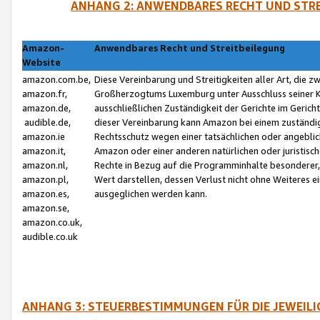
ANHANG 2: ANWENDBARES RECHT UND STRE
Amazon-
Anwendbares Recht und Streitbeilegung
Website
amazon.com.be,
Diese Vereinbarung und Streitigkeiten aller Art, die 
amazon.fr,
Großherzogtums Luxemburg unter Ausschluss seiner Kol
amazon.de,
ausschließlichen Zuständigkeit der Gerichte im Geri
audible.de,
dieser Vereinbarung kann Amazon bei einem zuständig
amazon.ie
Rechtsschutz wegen einer tatsächlichen oder angebli
amazon.it,
Amazon oder einer anderen natürlichen oder juristisc
amazon.nl,
Rechte in Bezug auf die Programminhalte besonderer,
amazon.pl,
Wert darstellen, dessen Verlust nicht ohne Weiteres e
amazon.es,
ausgeglichen werden kann.
amazon.se,
amazon.co.uk,
audible.co.uk
ANHANG 3: STEUERBESTIMMUNGEN FÜR DIE JEWEIL