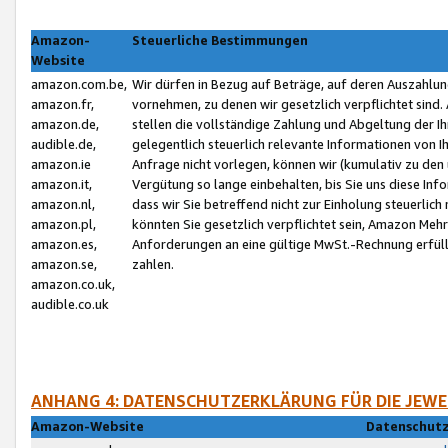
Amazon-
Steuerliche Bestimmungen
Website
amazon.com.be,
Wir dürfen in Bezug auf Beträge, auf deren Auszahlun
amazon.fr,
vornehmen, zu denen wir gesetzlich verpflichtet sind
amazon.de,
stellen die vollständige Zahlung und Abgeltung der 
audible.de,
gelegentlich steuerlich relevante Informationen von I
amazon.ie
Anfrage nicht vorlegen, können wir (kumulativ zu de
amazon.it,
Vergütung so lange einbehalten, bis Sie uns diese Inf
amazon.nl,
dass wir Sie betreffend nicht zur Einholung steuerlich 
amazon.pl,
könnten Sie gesetzlich verpflichtet sein, Amazon Meh
amazon.es,
Anforderungen an eine gültige MwSt.-Rechnung erfüllt
amazon.se,
zahlen.
amazon.co.uk,
audible.co.uk
ANHANG 4: DATENSCHUTZERKLÄRUNG FÜR DIE JEWE
Amazon-Website
Datenschutz