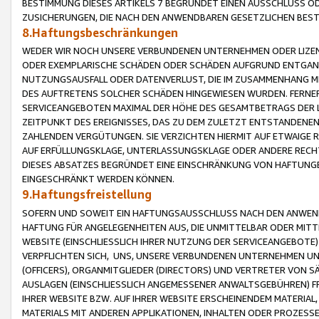
BESTIMMUNG DIESES ARTIKELS 7 BEGRÜNDET EINEN AUSSCHLUSS 
ZUSICHERUNGEN, DIE NACH DEN ANWENDBAREN GESETZLICHEN BE
8.Haftungsbeschränkungen
WEDER WIR NOCH UNSERE VERBUNDENEN UNTERNEHMEN ODER LIZEN
ODER EXEMPLARISCHE SCHÄDEN ODER SCHÄDEN AUFGRUND ENTGANG
NUTZUNGSAUSFALL ODER DATENVERLUST, DIE IM ZUSAMMENHANG MI
DES AUFTRETENS SOLCHER SCHÄDEN HINGEWIESEN WURDEN. FERN
SERVICEANGEBOTEN MAXIMAL DER HÖHE DES GESAMTBETRAGS DER 
ZEITPUNKT DES EREIGNISSES, DAS ZU DEM ZULETZT ENTSTANDENE
ZAHLENDEN VERGÜTUNGEN. SIE VERZICHTEN HIERMIT AUF ETWAIGE 
AUF ERFÜLLUNGSKLAGE, UNTERLASSUNGSKLAGE ODER ANDERE RECHT
DIESES ABSATZES BEGRÜNDET EINE EINSCHRÄNKUNG VON HAFTUNG
EINGESCHRÄNKT WERDEN KÖNNEN.
9.Haftungsfreistellung
SOFERN UND SOWEIT EIN HAFTUNGSAUSSCHLUSS NACH DEN ANWENDB
HAFTUNG FÜR ANGELEGENHEITEN AUS, DIE UNMITTELBAR ODER MITT
WEBSITE (EINSCHLIESSLICH IHRER NUTZUNG DER SERVICEANGEBOTE)
VERPFLICHTEN SICH, UNS, UNSERE VERBUNDENEN UNTERNEHMEN UN
(OFFICERS), ORGANMITGLIEDER (DIRECTORS) UND VERTRETER VON 
AUSLAGEN (EINSCHLIESSLICH ANGEMESSENER ANWALTSGEBÜHREN) FR
IHRER WEBSITE BZW. AUF IHRER WEBSITE ERSCHEINENDEM MATERIAL
MATERIALS MIT ANDEREN APPLIKATIONEN, INHALTEN ODER PROZESSE