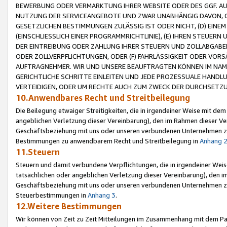
BEWERBUNG ODER VERMARKTUNG IHRER WEBSITE ODER DES GGF. AUF 
NUTZUNG DER SERVICEANGEBOTE UND ZWAR UNABHÄNGIG DAVON, O
GESETZLICHEN BESTIMMUNGEN ZULÄSSIG IST ODER NICHT, (D) EINE
(EINSCHLIESSLICH EINER PROGRAMMRICHTLINIE), (E) IHREN STEUER
DER EINTREIBUNG ODER ZAHLUNG IHRER STEUERN UND ZOLLABGAB
ODER ZOLLVERPFLICHTUNGEN, ODER (F) FAHRLÄSSIGKEIT ODER VORS
AUFTRAGNEHMER. WIR UND UNSERE BEAUFTRAGTEN KÖNNEN IM NAME
GERICHTLICHE SCHRITTE EINLEITEN UND JEDE PROZESSUALE HAND
VERTEIDIGEN, ODER UM RECHTE AUCH ZUM ZWECK DER DURCHSETZU
10.Anwendbares Recht und Streitbeilegung
Die Beilegung etwaiger Streitigkeiten, die in irgendeiner Weise mit de
angeblichen Verletzung dieser Vereinbarung), den im Rahmen dieser Ve
Geschäftsbeziehung mit uns oder unseren verbundenen Unternehmen zu
Bestimmungen zu anwendbarem Recht und Streitbeilegung in
Anhang 
11.Steuern
Steuern und damit verbundene Verpflichtungen, die in irgendeiner Wei
tatsächlichen oder angeblichen Verletzung dieser Vereinbarung), den 
Geschäftsbeziehung mit uns oder unseren verbundenen Unternehmen z
Steuerbestimmungen in
Anhang 3
.
12.Weitere Bestimmungen
Wir können von Zeit zu Zeit Mitteilungen im Zusammenhang mit dem Par