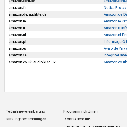
amazon.com.be
amazon.com.b
amazon.fr
Notice:Protec
amazon.de, audible.de
Amazon.de Da
amazon.ie
Amazon.ie Pri
amazon.it
Amazon.it Inf
amazon.nl
Amazon.nl Pri
amazon.pl
Informacja O
amazon.es
Aviso de Priv
amazon.se
Integritetsm
amazon.co.uk, audible.co.uk
Amazon.co.uk 
Teilnahmevereinbarung
Programmrichtlinien
Nutzungsbestimmungen
Kontaktiere uns