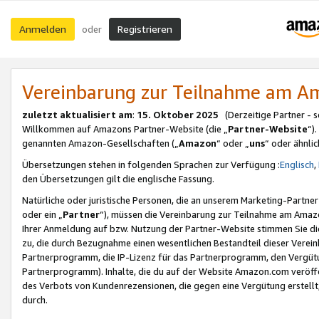
Anmelden
Registrieren
oder
Vereinbarung zur Teilnahme am 
zuletzt aktualisiert am
:
15. Oktober 2025
(Derzeitige Partner - 
Willkommen auf Amazons Partner-Website (die „
Partner-Website
“)
genannten Amazon-Gesellschaften („
Amazon
“ oder „
uns
“ oder ähnli
Übersetzungen stehen in folgenden Sprachen zur Verfügung :
Englisch
,
den Übersetzungen gilt die englische Fassung.
Natürliche oder juristische Personen, die an unserem Marketing-Partn
oder ein „
Partner
“), müssen die Vereinbarung zur Teilnahme am Ama
Ihrer Anmeldung auf bzw. Nutzung der Partner-Website stimmen Sie die
zu, die durch Bezugnahme einen wesentlichen Bestandteil dieser Verei
Partnerprogramm, die IP-Lizenz für das Partnerprogramm, den Vergütu
Partnerprogramm). Inhalte, die du auf der Website Amazon.com veröffe
des Verbots von Kundenrezensionen, die gegen eine Vergütung erstellt, 
durch.