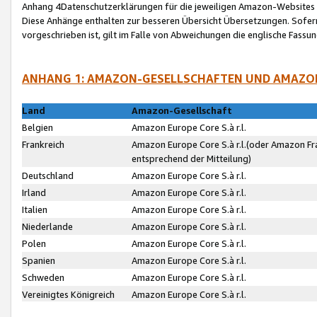
Anhang 4Datenschutzerklärungen für die jeweiligen Amazon-Websites
Diese Anhänge enthalten zur besseren Übersicht Übersetzungen. Sofe
vorgeschrieben ist, gilt im Falle von Abweichungen die englische Fass
ANHANG 1: AMAZON-GESELLSCHAFTEN UND AMAZO
Land
Amazon-Gesellschaft
Belgien
Amazon Europe Core S.à r.l.
Frankreich
Amazon Europe Core S.à r.l.(oder Amazon Fr
entsprechend der Mitteilung)
Deutschland
Amazon Europe Core S.à r.l.
Irland
Amazon Europe Core S.à r.l.
Italien
Amazon Europe Core S.à r.l.
Niederlande
Amazon Europe Core S.à r.l.
Polen
Amazon Europe Core S.à r.l.
Spanien
Amazon Europe Core S.à r.l.
Schweden
Amazon Europe Core S.à r.l.
Vereinigtes Königreich
Amazon Europe Core S.à r.l.