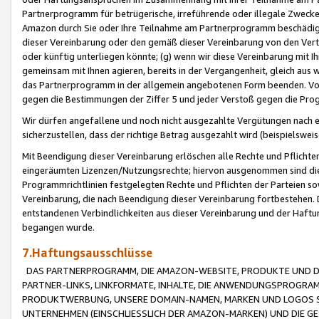
Partnerprogramm für betrügerische, irreführende oder illegale Zwecke
Amazon durch Sie oder Ihre Teilnahme am Partnerprogramm beschädig
dieser Vereinbarung oder den gemäß dieser Vereinbarung von den Vertr
oder künftig unterliegen könnte; (g) wenn wir diese Vereinbarung mit I
gemeinsam mit Ihnen agieren, bereits in der Vergangenheit, gleich aus
das Partnerprogramm in der allgemein angebotenen Form beenden. Vors
gegen die Bestimmungen der Ziffer 5 und jeder Verstoß gegen die Prog
Wir dürfen angefallene und noch nicht ausgezahlte Vergütungen nach 
sicherzustellen, dass der richtige Betrag ausgezahlt wird (beispielsw
Mit Beendigung dieser Vereinbarung erlöschen alle Rechte und Pflichte
eingeräumten Lizenzen/Nutzungsrechte; hiervon ausgenommen sind die in 
Programmrichtlinien festgelegten Rechte und Pflichten der Parteien sow
Vereinbarung, die nach Beendigung dieser Vereinbarung fortbestehen. D
entstandenen Verbindlichkeiten aus dieser Vereinbarung und der Haft
begangen wurde.
7.Haftungsausschlüsse
DAS PARTNERPROGRAMM, DIE AMAZON-WEBSITE, PRODUKTE UND DI
PARTNER-LINKS, LINKFORMATE, INHALTE, DIE ANWENDUNGSPROGR
PRODUKTWERBUNG, UNSERE DOMAIN-NAMEN, MARKEN UND LOGOS S
UNTERNEHMEN (EINSCHLIESSLICH DER AMAZON-MARKEN) UND DIE GE