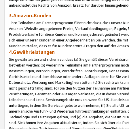
unbeschadet des Rechts von Amazon, Ersatz für darüber hinausgehen
3.Amazon-Kunden
Ihre Teilnahme am Partnerprogramm führt nicht dazu, dass unsere Kun
Amazon-Website angegebenen Preise, Verkaufsbedingungen, Regeln, Ri
Produktverkäufe für diese Kunden und können jederzeit geändert werde
sich einer unserer Kunden in einer Angelegenheit an Sie wenden, die 
Kunden mitteilen, dass er für Kundenservice-Fragen den auf der Ama
4.Gewährleistungen
Sie gewährleisten und sichern zu, dass (a) Sie gemäß dieser Vereinba
betreiben werden; (b) weder Ihre Teilnahme am Partnerprogramm noch d
Bestimmungen, Verordnungen, Vorschriften, Anordnungen, Konzessionen,
Gerichtsurteile und -beschlüsse oder andere Auflagen einer für Sie zu
Datenschutz, Werbung und Marketing) verstoßen; (c) Sie rechtswirksam 
nicht geschäftsfähig sind); (d) Sie den Nutzen der Teilnahme am Partne
Zusicherungen, Garantien oder Aussagen verlassen, die in dieser Verein
teilnehmen und keine Serviceangebote nutzen, wenn Sie US-Handelssa
unterliegen, in dem Sie Serviceangebote wahrnehmen; (f) Sie alle US
amerikanische Ausfuhr- und Wiederausfuhrbeschränkungen einhalten, 
Technologie und Leistungen gelten, und (g) die Angaben, die Sie im 
sind. Sie können Ihre Angaben aktualisieren, indem Sie sich über die 
Wir machen keine Zusicherungen und übernehmen keine Gewährleistun