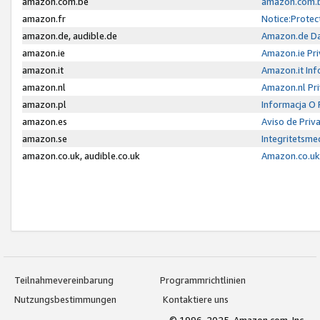
amazon.com.be
amazon.com.b
amazon.fr
Notice:Protec
amazon.de, audible.de
Amazon.de Da
amazon.ie
Amazon.ie Pri
amazon.it
Amazon.it Inf
amazon.nl
Amazon.nl Pri
amazon.pl
Informacja O
amazon.es
Aviso de Priv
amazon.se
Integritetsm
amazon.co.uk, audible.co.uk
Amazon.co.uk 
Teilnahmevereinbarung
Programmrichtlinien
Nutzungsbestimmungen
Kontaktiere uns