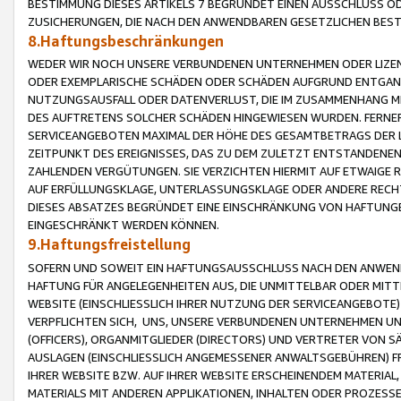
BESTIMMUNG DIESES ARTIKELS 7 BEGRÜNDET EINEN AUSSCHLUSS 
ZUSICHERUNGEN, DIE NACH DEN ANWENDBAREN GESETZLICHEN BE
8.Haftungsbeschränkungen
WEDER WIR NOCH UNSERE VERBUNDENEN UNTERNEHMEN ODER LIZEN
ODER EXEMPLARISCHE SCHÄDEN ODER SCHÄDEN AUFGRUND ENTGANG
NUTZUNGSAUSFALL ODER DATENVERLUST, DIE IM ZUSAMMENHANG MI
DES AUFTRETENS SOLCHER SCHÄDEN HINGEWIESEN WURDEN. FERN
SERVICEANGEBOTEN MAXIMAL DER HÖHE DES GESAMTBETRAGS DER 
ZEITPUNKT DES EREIGNISSES, DAS ZU DEM ZULETZT ENTSTANDENE
ZAHLENDEN VERGÜTUNGEN. SIE VERZICHTEN HIERMIT AUF ETWAIGE 
AUF ERFÜLLUNGSKLAGE, UNTERLASSUNGSKLAGE ODER ANDERE RECHT
DIESES ABSATZES BEGRÜNDET EINE EINSCHRÄNKUNG VON HAFTUNG
EINGESCHRÄNKT WERDEN KÖNNEN.
9.Haftungsfreistellung
SOFERN UND SOWEIT EIN HAFTUNGSAUSSCHLUSS NACH DEN ANWENDB
HAFTUNG FÜR ANGELEGENHEITEN AUS, DIE UNMITTELBAR ODER MITT
WEBSITE (EINSCHLIESSLICH IHRER NUTZUNG DER SERVICEANGEBOTE)
VERPFLICHTEN SICH, UNS, UNSERE VERBUNDENEN UNTERNEHMEN UN
(OFFICERS), ORGANMITGLIEDER (DIRECTORS) UND VERTRETER VON 
AUSLAGEN (EINSCHLIESSLICH ANGEMESSENER ANWALTSGEBÜHREN) FR
IHRER WEBSITE BZW. AUF IHRER WEBSITE ERSCHEINENDEM MATERIAL
MATERIALS MIT ANDEREN APPLIKATIONEN, INHALTEN ODER PROZESSE