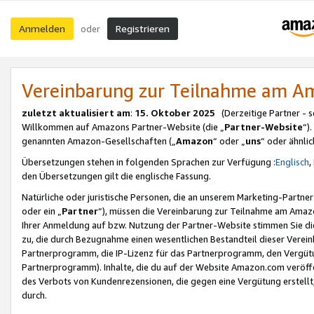
Anmelden
Registrieren
oder
Vereinbarung zur Teilnahme am 
zuletzt aktualisiert am
:
15. Oktober 2025
(Derzeitige Partner - 
Willkommen auf Amazons Partner-Website (die „
Partner-Website
“)
genannten Amazon-Gesellschaften („
Amazon
“ oder „
uns
“ oder ähnli
Übersetzungen stehen in folgenden Sprachen zur Verfügung :
Englisch
,
den Übersetzungen gilt die englische Fassung.
Natürliche oder juristische Personen, die an unserem Marketing-Partn
oder ein „
Partner
“), müssen die Vereinbarung zur Teilnahme am Ama
Ihrer Anmeldung auf bzw. Nutzung der Partner-Website stimmen Sie die
zu, die durch Bezugnahme einen wesentlichen Bestandteil dieser Verei
Partnerprogramm, die IP-Lizenz für das Partnerprogramm, den Vergütu
Partnerprogramm). Inhalte, die du auf der Website Amazon.com veröffe
des Verbots von Kundenrezensionen, die gegen eine Vergütung erstellt, 
durch.