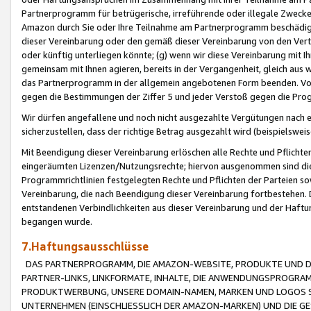
Partnerprogramm für betrügerische, irreführende oder illegale Zwecke
Amazon durch Sie oder Ihre Teilnahme am Partnerprogramm beschädig
dieser Vereinbarung oder den gemäß dieser Vereinbarung von den Vertr
oder künftig unterliegen könnte; (g) wenn wir diese Vereinbarung mit I
gemeinsam mit Ihnen agieren, bereits in der Vergangenheit, gleich aus
das Partnerprogramm in der allgemein angebotenen Form beenden. Vors
gegen die Bestimmungen der Ziffer 5 und jeder Verstoß gegen die Prog
Wir dürfen angefallene und noch nicht ausgezahlte Vergütungen nach 
sicherzustellen, dass der richtige Betrag ausgezahlt wird (beispielsw
Mit Beendigung dieser Vereinbarung erlöschen alle Rechte und Pflichte
eingeräumten Lizenzen/Nutzungsrechte; hiervon ausgenommen sind die in 
Programmrichtlinien festgelegten Rechte und Pflichten der Parteien sow
Vereinbarung, die nach Beendigung dieser Vereinbarung fortbestehen. D
entstandenen Verbindlichkeiten aus dieser Vereinbarung und der Haft
begangen wurde.
7.Haftungsausschlüsse
DAS PARTNERPROGRAMM, DIE AMAZON-WEBSITE, PRODUKTE UND DI
PARTNER-LINKS, LINKFORMATE, INHALTE, DIE ANWENDUNGSPROGR
PRODUKTWERBUNG, UNSERE DOMAIN-NAMEN, MARKEN UND LOGOS S
UNTERNEHMEN (EINSCHLIESSLICH DER AMAZON-MARKEN) UND DIE GE