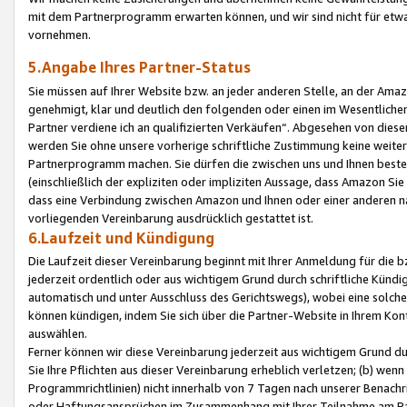
mit dem Partnerprogramm erwarten können, und wir sind nicht für etwa
vornehmen.
5.Angabe Ihres Partner-Status
Sie müssen auf Ihrer Website bzw. an jeder anderen Stelle, an der Am
genehmigt, klar und deutlich den folgenden oder einen im Wesentlichen
Partner verdiene ich an qualifizierten Verkäufen“. Abgesehen von die
werden Sie ohne unsere vorherige schriftliche Zustimmung keine weite
Partnerprogramm machen. Sie dürfen die zwischen uns und Ihnen best
(einschließlich der expliziten oder impliziten Aussage, dass Amazon Si
dass eine Verbindung zwischen Amazon und Ihnen oder einer anderen natü
vorliegenden Vereinbarung ausdrücklich gestattet ist.
6.Laufzeit und Kündigung
Die Laufzeit dieser Vereinbarung beginnt mit Ihrer Anmeldung für die 
jederzeit ordentlich oder aus wichtigem Grund durch schriftliche Kündi
automatisch und unter Ausschluss des Gerichtswegs), wobei eine solch
können kündigen, indem Sie sich über die Partner-Website in Ihrem Ko
auswählen.
Ferner können wir diese Vereinbarung jederzeit aus wichtigem Grund dur
Sie Ihre Pflichten aus dieser Vereinbarung erheblich verletzen; (b) wen
Programmrichtlinien) nicht innerhalb von 7 Tagen nach unserer Benachr
oder Haftungsansprüchen im Zusammenhang mit Ihrer Teilnahme am Pa