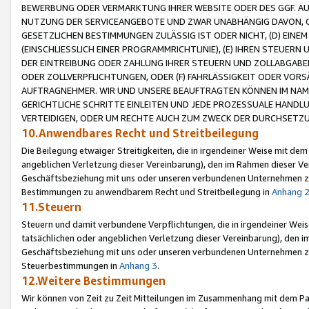
BEWERBUNG ODER VERMARKTUNG IHRER WEBSITE ODER DES GGF. AUF 
NUTZUNG DER SERVICEANGEBOTE UND ZWAR UNABHÄNGIG DAVON, O
GESETZLICHEN BESTIMMUNGEN ZULÄSSIG IST ODER NICHT, (D) EINE
(EINSCHLIESSLICH EINER PROGRAMMRICHTLINIE), (E) IHREN STEUER
DER EINTREIBUNG ODER ZAHLUNG IHRER STEUERN UND ZOLLABGAB
ODER ZOLLVERPFLICHTUNGEN, ODER (F) FAHRLÄSSIGKEIT ODER VORS
AUFTRAGNEHMER. WIR UND UNSERE BEAUFTRAGTEN KÖNNEN IM NAME
GERICHTLICHE SCHRITTE EINLEITEN UND JEDE PROZESSUALE HAND
VERTEIDIGEN, ODER UM RECHTE AUCH ZUM ZWECK DER DURCHSETZU
10.Anwendbares Recht und Streitbeilegung
Die Beilegung etwaiger Streitigkeiten, die in irgendeiner Weise mit de
angeblichen Verletzung dieser Vereinbarung), den im Rahmen dieser Ve
Geschäftsbeziehung mit uns oder unseren verbundenen Unternehmen zu
Bestimmungen zu anwendbarem Recht und Streitbeilegung in
Anhang 
11.Steuern
Steuern und damit verbundene Verpflichtungen, die in irgendeiner Wei
tatsächlichen oder angeblichen Verletzung dieser Vereinbarung), den 
Geschäftsbeziehung mit uns oder unseren verbundenen Unternehmen z
Steuerbestimmungen in
Anhang 3
.
12.Weitere Bestimmungen
Wir können von Zeit zu Zeit Mitteilungen im Zusammenhang mit dem Par