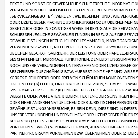
TEXTE UND SONSTIGE GEWERBLICHE SCHUTZRECHTE, INFORMATIONE
VERBUNDENEN UNTERNEHMEN ODER LIZENZGEBERN IM RAHMEN DES
„
SERVICEANGEBOTE
“), WERDEN „WIE BESEHEN“ UND „WIE VERFÜ
ODER LIZENZGEBER MACHEN ZUSICHERUNGEN ODER ÜBERNEHMEN GEW
GESETZLICH ODER IN SONSTIGER WEISE, IN BEZUG AUF DIE SERVI
SCHLIESSEN JEGLICHE GEWÄHRLEISTUNGEN IN BEZUG AUF DIE SERVI
GEWÄHRLEISTUNGEN BEZÜGLICH RECHTSMÄNGELN, MARKTGÄNGIGKEIT
VERWENDUNGSZWECK, NICHTVERLETZUNG SOWIE GEWÄHRLEISTUNGEN 
ÜBLICHEN GESCHÄFTSVERKEHR, DER LEISTUNG ODER HANDELSBRÄUCH
BESCHAFFENHEIT, MERKMALE, FUNKTIONEN, DEN LEISTUNGSUMFANG 
NOCH UNSERE VERBUNDENEN UNTERNEHMEN ODER LIZENZGEBER GEWÄ
BESCHRIEBEN DURCHGÄNGIG BZW. AUF BESTIMMTE ART UND WEISE
KORREKT, FEHLERFREI ODER FREI VON SCHÄDLICHEN KOMPONENTEN
HAFTEN FÜR: (A) FEHLER, UNGENAUIGKEITEN, VIREN, SCHADSOFTW
SYSTEMABSTÜRZE; ODER (B) UNBERECHTIGTE ZUGRIFFE AUF BZW. 
WEBSITE ODER VON DATEN, BILDERN, TEXTEN ODER SONSTIGEN INF
ODER EINER ANDEREN NATÜRLICHEN ODER JURISTISCHEN PERSON OD
GEWÄHRLEISTUNGSANSPRÜCHE, ES SEIN DENN, DIESE SIND IN DIES
UNSERE VERBUNDENEN UNTERNEHMEN ODER LIZENZGEBER FÜR EN
AUFGRUND (X) DES VERLUSTS VON VORAUSSICHTLICHEN GEWINNEN
VORTEILEN SOWIE (Y) VON INVESTITIONEN, AUFWENDUNGEN ODER VE
PARTNERPROGRAMM VORNEHMEN BZW. ÜBERNEHMEN ODER (Z) DER 