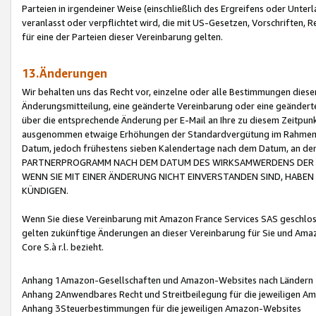
Parteien in irgendeiner Weise (einschließlich des Ergreifens oder Unt
veranlasst oder verpflichtet wird, die mit US-Gesetzen, Vorschriften,
für eine der Parteien dieser Vereinbarung gelten.
13.Änderungen
Wir behalten uns das Recht vor, einzelne oder alle Bestimmungen diese
Änderungsmitteilung, eine geänderte Vereinbarung oder eine geänderte 
über die entsprechende Änderung per E-Mail an Ihre zu diesem Zeitpun
ausgenommen etwaige Erhöhungen der Standardvergütung im Rahmen
Datum, jedoch frühestens sieben Kalendertage nach dem Datum, an de
PARTNERPROGRAMM NACH DEM DATUM DES WIRKSAMWERDENS DER Ä
WENN SIE MIT EINER ÄNDERUNG NICHT EINVERSTANDEN SIND, HABEN S
KÜNDIGEN.
Wenn Sie diese Vereinbarung mit Amazon France Services SAS geschlo
gelten zukünftige Änderungen an dieser Vereinbarung für Sie und Ama
Core S.à r.l. bezieht.
Anhang 1Amazon-Gesellschaften und Amazon-Websites nach Ländern
Anhang 2Anwendbares Recht und Streitbeilegung für die jeweiligen 
Anhang 3Steuerbestimmungen für die jeweiligen Amazon-Websites