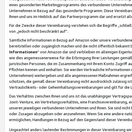
eines gesonderten Marketingprogramms des verbundenen Unternehmens
Unternehmen in Bezug auf das gesonderte Programm. Diese Vereinbarung
Ihnen und uns im Hinblick auf das Partnerprogramm dar und ersetzt al
Für die Zwecke dieser Vereinbarung verstehen sich die Begriffe „schließ
von „jedoch nicht beschränkt auf“.
Sämtliche Informationen in Bezug auf Amazon oder unsere verbunde
bereitstellen oder zugänglich machen und die nicht öffentlich bekannt bz
Informationen
“ von Amazon dar und verbleiben im alleinigen Eigent
wie dies angemessenerweise für die Erbringung Ihrer Leistungen gemäß d
juristischen Personen, die im Zusammenhang mit Ihrem Konto Zugriff au
Pflichten kennen und einhalten. Sie werden Vertrauliche Informationen 
Unternehmen) weitergeben und alle angemessenen Maßnahmen ergreifen
schützen, die gemäß dieser Vereinbarung nicht ausdrücklich zulässig is
Vertraulichkeits- oder Geheimhaltungsvereinbarungen und gilt für die
Das Verhältnis zwischen Ihnen und uns ist das unabhängiger Vertragspa
Joint-Venture, ein Vertretungsverhältnis, eine Franchisevereinbarung, 
unseren jeweiligen verbundenen Unternehmen und Ihnen. Sie sind ni
oder Zusagen abzugeben oder anzunehmen. Wenn Sie eine andere natürli
ermöglichen, Handlungen in Bezug auf den Gegenstand dieser Vereinbar
Ungeachtet anders lautender Bestimmungen in dieser Vereinbarung wird