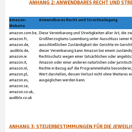
ANHANG 2: ANWENDBARES RECHT UND STRE
Amazon-
Anwendbares Recht und Streitbeilegung
Website
amazon.com.be,
Diese Vereinbarung und Streitigkeiten aller Art, die 
amazon.fr,
Großherzogtums Luxemburg unter Ausschluss seiner Kol
amazon.de,
ausschließlichen Zuständigkeit der Gerichte im Geri
audible.de,
dieser Vereinbarung kann Amazon bei einem zuständig
amazon.ie
Rechtsschutz wegen einer tatsächlichen oder angebli
amazon.it,
Amazon oder einer anderen natürlichen oder juristisc
amazon.nl,
Rechte in Bezug auf die Programminhalte besonderer,
amazon.pl,
Wert darstellen, dessen Verlust nicht ohne Weiteres e
amazon.es,
ausgeglichen werden kann.
amazon.se,
amazon.co.uk,
audible.co.uk
ANHANG 3: STEUERBESTIMMUNGEN FÜR DIE JEWEIL