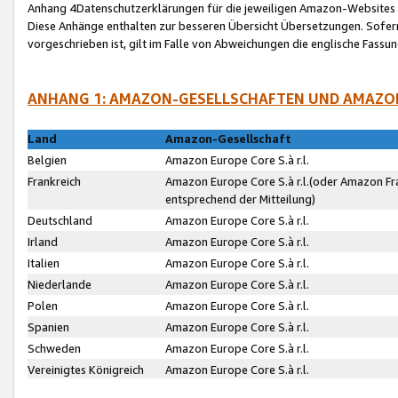
Anhang 4Datenschutzerklärungen für die jeweiligen Amazon-Websites
Diese Anhänge enthalten zur besseren Übersicht Übersetzungen. Sofe
vorgeschrieben ist, gilt im Falle von Abweichungen die englische Fass
ANHANG 1: AMAZON-GESELLSCHAFTEN UND AMAZO
Land
Amazon-Gesellschaft
Belgien
Amazon Europe Core S.à r.l.
Frankreich
Amazon Europe Core S.à r.l.(oder Amazon Fr
entsprechend der Mitteilung)
Deutschland
Amazon Europe Core S.à r.l.
Irland
Amazon Europe Core S.à r.l.
Italien
Amazon Europe Core S.à r.l.
Niederlande
Amazon Europe Core S.à r.l.
Polen
Amazon Europe Core S.à r.l.
Spanien
Amazon Europe Core S.à r.l.
Schweden
Amazon Europe Core S.à r.l.
Vereinigtes Königreich
Amazon Europe Core S.à r.l.