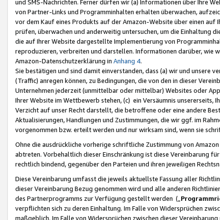
und SMS-Nachrichten. Ferner dürfen wir (a) Informationen über Ihre We
von Partner-Links und Programminhalten erhalten überwachen, aufzei
vor dem Kauf eines Produkts auf der Amazon-Website über einen auf Ih
prüfen, überwachen und anderweitig untersuchen, um die Einhaltung dies
die auf Ihrer Website dargestellte Implementierung von Programminhalt
reproduzieren, verbreiten und darstellen. Informationen darüber, wie w
Amazon-Datenschutzerklärung in
Anhang 4
.
Sie bestätigen und sind damit einverstanden, dass (a) wir und unsere 
(Traffic) anregen können, zu Bedingungen, die von den in dieser Vere
Unternehmen jederzeit (unmittelbar oder mittelbar) Websites oder Appl
Ihrer Website im Wettbewerb stehen, (c) ein Versäumnis unsererseits, I
Verzicht auf unser Recht darstellt, die betroffene oder eine andere B
Aktualisierungen, Handlungen und Zustimmungen, die wir ggf. im Rahme
vorgenommen bzw. erteilt werden und nur wirksam sind, wenn sie schri
Ohne die ausdrückliche vorherige schriftliche Zustimmung von Amazon
abtreten. Vorbehaltlich dieser Einschränkung ist diese Vereinbarung f
rechtlich bindend, gegenüber den Parteien und ihren jeweiligen Rech
Diese Vereinbarung umfasst die jeweils aktuellste Fassung aller Richtli
dieser Vereinbarung Bezug genommen wird und alle anderen Richtlinie
des Partnerprogramms zur Verfügung gestellt werden („
Programmric
verpflichten sich zu deren Einhaltung. Im Falle von Widersprüchen zwi
maßgeblich. Im Falle von Widersprüchen zwischen dieser Vereinbarun