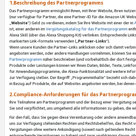
1.Beschreibung des Partnerprogramms
Das Partnerprogramm ermöglicht Ihnen, mit Ihrer Website, Ihren nutzer
(nur verfügbar für Partner, die eine Partner-ID für die Amazon UK We
„
Website
“) Geld zu verdienen, indem Sie Ihre Website mit einer der in
ist, einer anderen im
Vergütungskatalog für das Partnerprogramm
enth
Alexa Skill (über das Alexa Shopping Kit) verlinken. Entsprechende Lin
markierten Link-Formate verwenden („
Partner-Links
“).
Wenn unsere Kunden die Partner-Links anklicken oder sich damit verbi
angeboten werden, oder andere Handlungen vornehmen, können Sie eine
Partnerprogramm
näher beschrieben (und vorbehaltlich der dort festg
Produkte oder Leistungen können wir Ihnen Daten, Bilder, Texte, Linkfo
für Anwendungsprogramme, die Alexa-Funktionalität und weitere Inf
zur Verfügung stellen. Der Begriff „Programminhalte“ bezieht sich dabe
in Bezug auf Produkte, die auf Websites angeboten werden, bei denen 
2.Compliance-Anforderungen für das Partnerprog
Ihre Teilnahme am Partnerprogramm und der Bezug einer Vergütung setz
Sie sind verpflichtet, uns umgehend alle Informationen zu geben, die w
Für den Fall, dass Sie gegen diese Vereinbarung oder andere anwendba
uns zur Verfügung stehenden Rechten und Rechtsbehelfen, das Recht vo
Vergütungen ohne weitere Ankündigung (soweit nach geltendem Recht z
entsprechende Vergütungen zu haben) und zwar unabhängig davon, ob 