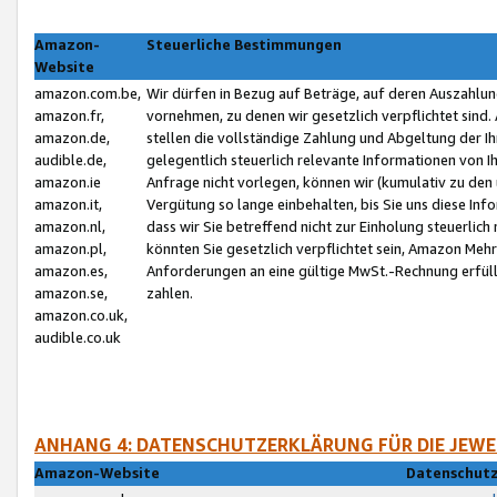
Amazon-
Steuerliche Bestimmungen
Website
amazon.com.be,
Wir dürfen in Bezug auf Beträge, auf deren Auszahlun
amazon.fr,
vornehmen, zu denen wir gesetzlich verpflichtet sind
amazon.de,
stellen die vollständige Zahlung und Abgeltung der 
audible.de,
gelegentlich steuerlich relevante Informationen von I
amazon.ie
Anfrage nicht vorlegen, können wir (kumulativ zu de
amazon.it,
Vergütung so lange einbehalten, bis Sie uns diese Inf
amazon.nl,
dass wir Sie betreffend nicht zur Einholung steuerlich 
amazon.pl,
könnten Sie gesetzlich verpflichtet sein, Amazon Meh
amazon.es,
Anforderungen an eine gültige MwSt.-Rechnung erfüllt
amazon.se,
zahlen.
amazon.co.uk,
audible.co.uk
ANHANG 4: DATENSCHUTZERKLÄRUNG FÜR DIE JEWE
Amazon-Website
Datenschutz