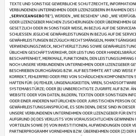
TEXTE UND SONSTIGE GEWERBLICHE SCHUTZRECHTE, INFORMATIONE
VERBUNDENEN UNTERNEHMEN ODER LIZENZGEBERN IM RAHMEN DES
„
SERVICEANGEBOTE
“), WERDEN „WIE BESEHEN“ UND „WIE VERFÜ
ODER LIZENZGEBER MACHEN ZUSICHERUNGEN ODER ÜBERNEHMEN GEW
GESETZLICH ODER IN SONSTIGER WEISE, IN BEZUG AUF DIE SERVI
SCHLIESSEN JEGLICHE GEWÄHRLEISTUNGEN IN BEZUG AUF DIE SERVI
GEWÄHRLEISTUNGEN BEZÜGLICH RECHTSMÄNGELN, MARKTGÄNGIGKEIT
VERWENDUNGSZWECK, NICHTVERLETZUNG SOWIE GEWÄHRLEISTUNGEN 
ÜBLICHEN GESCHÄFTSVERKEHR, DER LEISTUNG ODER HANDELSBRÄUCH
BESCHAFFENHEIT, MERKMALE, FUNKTIONEN, DEN LEISTUNGSUMFANG 
NOCH UNSERE VERBUNDENEN UNTERNEHMEN ODER LIZENZGEBER GEWÄ
BESCHRIEBEN DURCHGÄNGIG BZW. AUF BESTIMMTE ART UND WEISE
KORREKT, FEHLERFREI ODER FREI VON SCHÄDLICHEN KOMPONENTEN
HAFTEN FÜR: (A) FEHLER, UNGENAUIGKEITEN, VIREN, SCHADSOFTW
SYSTEMABSTÜRZE; ODER (B) UNBERECHTIGTE ZUGRIFFE AUF BZW. 
WEBSITE ODER VON DATEN, BILDERN, TEXTEN ODER SONSTIGEN INF
ODER EINER ANDEREN NATÜRLICHEN ODER JURISTISCHEN PERSON OD
GEWÄHRLEISTUNGSANSPRÜCHE, ES SEIN DENN, DIESE SIND IN DIES
UNSERE VERBUNDENEN UNTERNEHMEN ODER LIZENZGEBER FÜR EN
AUFGRUND (X) DES VERLUSTS VON VORAUSSICHTLICHEN GEWINNEN
VORTEILEN SOWIE (Y) VON INVESTITIONEN, AUFWENDUNGEN ODER VE
PARTNERPROGRAMM VORNEHMEN BZW. ÜBERNEHMEN ODER (Z) DER 