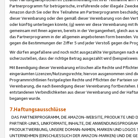
Partnerprogramm für betrügerische, irreführende oder illegale Zwecke
Amazon durch Sie oder Ihre Teilnahme am Partnerprogramm beschädig
dieser Vereinbarung oder den gemäß dieser Vereinbarung von den Vertr
oder künftig unterliegen könnte; (g) wenn wir diese Vereinbarung mit I
gemeinsam mit Ihnen agieren, bereits in der Vergangenheit, gleich aus
das Partnerprogramm in der allgemein angebotenen Form beenden. Vors
gegen die Bestimmungen der Ziffer 5 und jeder Verstoß gegen die Prog
Wir dürfen angefallene und noch nicht ausgezahlte Vergütungen nach 
sicherzustellen, dass der richtige Betrag ausgezahlt wird (beispielsw
Mit Beendigung dieser Vereinbarung erlöschen alle Rechte und Pflichte
eingeräumten Lizenzen/Nutzungsrechte; hiervon ausgenommen sind die in 
Programmrichtlinien festgelegten Rechte und Pflichten der Parteien sow
Vereinbarung, die nach Beendigung dieser Vereinbarung fortbestehen. D
entstandenen Verbindlichkeiten aus dieser Vereinbarung und der Haft
begangen wurde.
7.Haftungsausschlüsse
DAS PARTNERPROGRAMM, DIE AMAZON-WEBSITE, PRODUKTE UND DI
PARTNER-LINKS, LINKFORMATE, INHALTE, DIE ANWENDUNGSPROGR
PRODUKTWERBUNG, UNSERE DOMAIN-NAMEN, MARKEN UND LOGOS S
UNTERNEHMEN (EINSCHLIESSLICH DER AMAZON-MARKEN) UND DIE GE