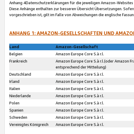
Anhang 4Datenschutzerklärungen für die jeweiligen Amazon-Websites
Diese Anhänge enthalten zur besseren Übersicht Übersetzungen. Sofe
vorgeschrieben ist, gilt im Falle von Abweichungen die englische Fass
ANHANG 1: AMAZON-GESELLSCHAFTEN UND AMAZO
Land
Amazon-Gesellschaft
Belgien
Amazon Europe Core S.à r.l.
Frankreich
Amazon Europe Core S.à r.l.(oder Amazon Fr
entsprechend der Mitteilung)
Deutschland
Amazon Europe Core S.à r.l.
Irland
Amazon Europe Core S.à r.l.
Italien
Amazon Europe Core S.à r.l.
Niederlande
Amazon Europe Core S.à r.l.
Polen
Amazon Europe Core S.à r.l.
Spanien
Amazon Europe Core S.à r.l.
Schweden
Amazon Europe Core S.à r.l.
Vereinigtes Königreich
Amazon Europe Core S.à r.l.