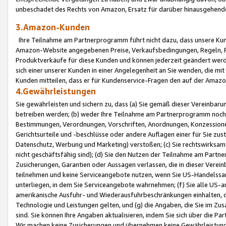
unbeschadet des Rechts von Amazon, Ersatz für darüber hinausgehen
3.Amazon-Kunden
Ihre Teilnahme am Partnerprogramm führt nicht dazu, dass unsere Kun
Amazon-Website angegebenen Preise, Verkaufsbedingungen, Regeln, Ri
Produktverkäufe für diese Kunden und können jederzeit geändert werde
sich einer unserer Kunden in einer Angelegenheit an Sie wenden, die 
Kunden mitteilen, dass er für Kundenservice-Fragen den auf der Ama
4.Gewährleistungen
Sie gewährleisten und sichern zu, dass (a) Sie gemäß dieser Vereinba
betreiben werden; (b) weder Ihre Teilnahme am Partnerprogramm noch d
Bestimmungen, Verordnungen, Vorschriften, Anordnungen, Konzessionen,
Gerichtsurteile und -beschlüsse oder andere Auflagen einer für Sie zu
Datenschutz, Werbung und Marketing) verstoßen; (c) Sie rechtswirksam 
nicht geschäftsfähig sind); (d) Sie den Nutzen der Teilnahme am Partne
Zusicherungen, Garantien oder Aussagen verlassen, die in dieser Verein
teilnehmen und keine Serviceangebote nutzen, wenn Sie US-Handelssa
unterliegen, in dem Sie Serviceangebote wahrnehmen; (f) Sie alle US
amerikanische Ausfuhr- und Wiederausfuhrbeschränkungen einhalten, 
Technologie und Leistungen gelten, und (g) die Angaben, die Sie im 
sind. Sie können Ihre Angaben aktualisieren, indem Sie sich über die 
Wir machen keine Zusicherungen und übernehmen keine Gewährleistun