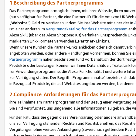
1.Beschreibung des Partnerprogramms
Das Partnerprogramm ermöglicht Ihnen, mit Ihrer Website, Ihren nutzer
(nur verfügbar für Partner, die eine Partner-ID für die Amazon UK We
„
Website
“) Geld zu verdienen, indem Sie Ihre Website mit einer der in
ist, einer anderen im
Vergütungskatalog für das Partnerprogramm
enth
Alexa Skill (über das Alexa Shopping Kit) verlinken. Entsprechende Lin
markierten Link-Formate verwenden („
Partner-Links
“).
Wenn unsere Kunden die Partner-Links anklicken oder sich damit verbi
angeboten werden, oder andere Handlungen vornehmen, können Sie eine
Partnerprogramm
näher beschrieben (und vorbehaltlich der dort festg
Produkte oder Leistungen können wir Ihnen Daten, Bilder, Texte, Linkfo
für Anwendungsprogramme, die Alexa-Funktionalität und weitere Inf
zur Verfügung stellen. Der Begriff „Programminhalte“ bezieht sich dabe
in Bezug auf Produkte, die auf Websites angeboten werden, bei denen 
2.Compliance-Anforderungen für das Partnerprog
Ihre Teilnahme am Partnerprogramm und der Bezug einer Vergütung setz
Sie sind verpflichtet, uns umgehend alle Informationen zu geben, die w
Für den Fall, dass Sie gegen diese Vereinbarung oder andere anwendba
uns zur Verfügung stehenden Rechten und Rechtsbehelfen, das Recht vo
Vergütungen ohne weitere Ankündigung (soweit nach geltendem Recht z
entsprechende Vergütungen zu haben) und zwar unabhängig davon, ob 