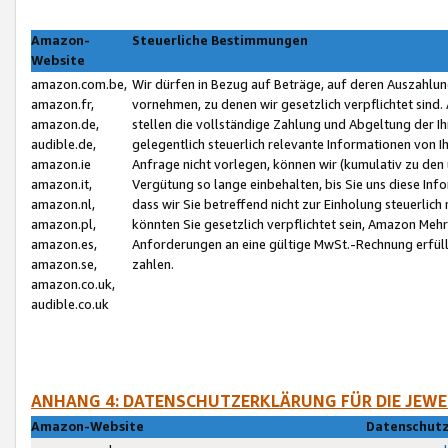
Amazon-
Steuerliche Bestimmungen
Website
amazon.com.be,
Wir dürfen in Bezug auf Beträge, auf deren Auszahlun
amazon.fr,
vornehmen, zu denen wir gesetzlich verpflichtet sind
amazon.de,
stellen die vollständige Zahlung und Abgeltung der 
audible.de,
gelegentlich steuerlich relevante Informationen von I
amazon.ie
Anfrage nicht vorlegen, können wir (kumulativ zu de
amazon.it,
Vergütung so lange einbehalten, bis Sie uns diese Inf
amazon.nl,
dass wir Sie betreffend nicht zur Einholung steuerlich 
amazon.pl,
könnten Sie gesetzlich verpflichtet sein, Amazon Meh
amazon.es,
Anforderungen an eine gültige MwSt.-Rechnung erfüllt
amazon.se,
zahlen.
amazon.co.uk,
audible.co.uk
ANHANG 4: DATENSCHUTZERKLÄRUNG FÜR DIE JEWE
Amazon-Website
Datenschutz