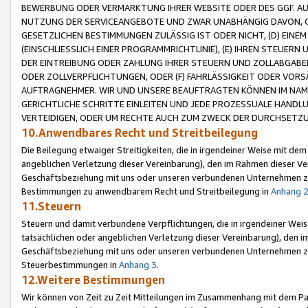
BEWERBUNG ODER VERMARKTUNG IHRER WEBSITE ODER DES GGF. AUF 
NUTZUNG DER SERVICEANGEBOTE UND ZWAR UNABHÄNGIG DAVON, O
GESETZLICHEN BESTIMMUNGEN ZULÄSSIG IST ODER NICHT, (D) EINE
(EINSCHLIESSLICH EINER PROGRAMMRICHTLINIE), (E) IHREN STEUER
DER EINTREIBUNG ODER ZAHLUNG IHRER STEUERN UND ZOLLABGAB
ODER ZOLLVERPFLICHTUNGEN, ODER (F) FAHRLÄSSIGKEIT ODER VORS
AUFTRAGNEHMER. WIR UND UNSERE BEAUFTRAGTEN KÖNNEN IM NAME
GERICHTLICHE SCHRITTE EINLEITEN UND JEDE PROZESSUALE HAND
VERTEIDIGEN, ODER UM RECHTE AUCH ZUM ZWECK DER DURCHSETZU
10.Anwendbares Recht und Streitbeilegung
Die Beilegung etwaiger Streitigkeiten, die in irgendeiner Weise mit de
angeblichen Verletzung dieser Vereinbarung), den im Rahmen dieser Ve
Geschäftsbeziehung mit uns oder unseren verbundenen Unternehmen zu
Bestimmungen zu anwendbarem Recht und Streitbeilegung in
Anhang 
11.Steuern
Steuern und damit verbundene Verpflichtungen, die in irgendeiner Wei
tatsächlichen oder angeblichen Verletzung dieser Vereinbarung), den 
Geschäftsbeziehung mit uns oder unseren verbundenen Unternehmen z
Steuerbestimmungen in
Anhang 3
.
12.Weitere Bestimmungen
Wir können von Zeit zu Zeit Mitteilungen im Zusammenhang mit dem Par