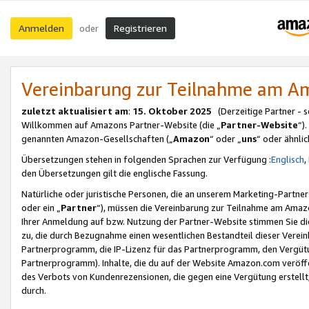
Anmelden
Registrieren
oder
Vereinbarung zur Teilnahme am 
zuletzt aktualisiert am
:
15. Oktober 2025
(Derzeitige Partner - 
Willkommen auf Amazons Partner-Website (die „
Partner-Website
“)
genannten Amazon-Gesellschaften („
Amazon
“ oder „
uns
“ oder ähnli
Übersetzungen stehen in folgenden Sprachen zur Verfügung :
Englisch
,
den Übersetzungen gilt die englische Fassung.
Natürliche oder juristische Personen, die an unserem Marketing-Partn
oder ein „
Partner
“), müssen die Vereinbarung zur Teilnahme am Ama
Ihrer Anmeldung auf bzw. Nutzung der Partner-Website stimmen Sie die
zu, die durch Bezugnahme einen wesentlichen Bestandteil dieser Verei
Partnerprogramm, die IP-Lizenz für das Partnerprogramm, den Vergütu
Partnerprogramm). Inhalte, die du auf der Website Amazon.com veröffe
des Verbots von Kundenrezensionen, die gegen eine Vergütung erstellt, 
durch.