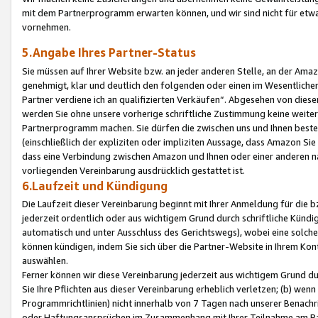
mit dem Partnerprogramm erwarten können, und wir sind nicht für etwa
vornehmen.
5.Angabe Ihres Partner-Status
Sie müssen auf Ihrer Website bzw. an jeder anderen Stelle, an der Am
genehmigt, klar und deutlich den folgenden oder einen im Wesentlichen
Partner verdiene ich an qualifizierten Verkäufen“. Abgesehen von die
werden Sie ohne unsere vorherige schriftliche Zustimmung keine weite
Partnerprogramm machen. Sie dürfen die zwischen uns und Ihnen best
(einschließlich der expliziten oder impliziten Aussage, dass Amazon Si
dass eine Verbindung zwischen Amazon und Ihnen oder einer anderen natü
vorliegenden Vereinbarung ausdrücklich gestattet ist.
6.Laufzeit und Kündigung
Die Laufzeit dieser Vereinbarung beginnt mit Ihrer Anmeldung für die 
jederzeit ordentlich oder aus wichtigem Grund durch schriftliche Kündi
automatisch und unter Ausschluss des Gerichtswegs), wobei eine solch
können kündigen, indem Sie sich über die Partner-Website in Ihrem Ko
auswählen.
Ferner können wir diese Vereinbarung jederzeit aus wichtigem Grund dur
Sie Ihre Pflichten aus dieser Vereinbarung erheblich verletzen; (b) wen
Programmrichtlinien) nicht innerhalb von 7 Tagen nach unserer Benachr
oder Haftungsansprüchen im Zusammenhang mit Ihrer Teilnahme am Pa