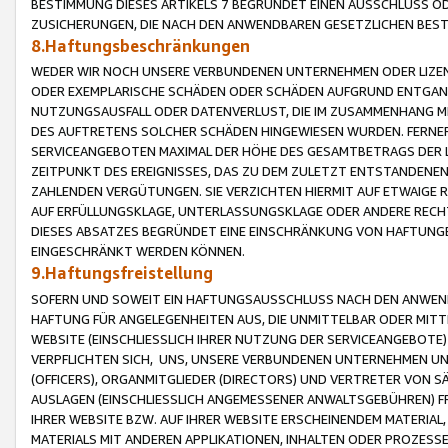
BESTIMMUNG DIESES ARTIKELS 7 BEGRÜNDET EINEN AUSSCHLUSS 
ZUSICHERUNGEN, DIE NACH DEN ANWENDBAREN GESETZLICHEN BE
8.Haftungsbeschränkungen
WEDER WIR NOCH UNSERE VERBUNDENEN UNTERNEHMEN ODER LIZEN
ODER EXEMPLARISCHE SCHÄDEN ODER SCHÄDEN AUFGRUND ENTGANG
NUTZUNGSAUSFALL ODER DATENVERLUST, DIE IM ZUSAMMENHANG MI
DES AUFTRETENS SOLCHER SCHÄDEN HINGEWIESEN WURDEN. FERN
SERVICEANGEBOTEN MAXIMAL DER HÖHE DES GESAMTBETRAGS DER 
ZEITPUNKT DES EREIGNISSES, DAS ZU DEM ZULETZT ENTSTANDENE
ZAHLENDEN VERGÜTUNGEN. SIE VERZICHTEN HIERMIT AUF ETWAIGE 
AUF ERFÜLLUNGSKLAGE, UNTERLASSUNGSKLAGE ODER ANDERE RECHT
DIESES ABSATZES BEGRÜNDET EINE EINSCHRÄNKUNG VON HAFTUNG
EINGESCHRÄNKT WERDEN KÖNNEN.
9.Haftungsfreistellung
SOFERN UND SOWEIT EIN HAFTUNGSAUSSCHLUSS NACH DEN ANWENDB
HAFTUNG FÜR ANGELEGENHEITEN AUS, DIE UNMITTELBAR ODER MITT
WEBSITE (EINSCHLIESSLICH IHRER NUTZUNG DER SERVICEANGEBOTE)
VERPFLICHTEN SICH, UNS, UNSERE VERBUNDENEN UNTERNEHMEN UN
(OFFICERS), ORGANMITGLIEDER (DIRECTORS) UND VERTRETER VON 
AUSLAGEN (EINSCHLIESSLICH ANGEMESSENER ANWALTSGEBÜHREN) FR
IHRER WEBSITE BZW. AUF IHRER WEBSITE ERSCHEINENDEM MATERIAL
MATERIALS MIT ANDEREN APPLIKATIONEN, INHALTEN ODER PROZESSE