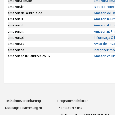
amazon.com.be
amazon.com.b
amazon.fr
Notice:Protec
amazon.de, audible.de
Amazon.de Da
amazon.ie
Amazon.ie Pri
amazon.it
Amazon.it Inf
amazon.nl
Amazon.nl Pri
amazon.pl
Informacja O
amazon.es
Aviso de Priv
amazon.se
Integritetsm
amazon.co.uk, audible.co.uk
Amazon.co.uk 
Teilnahmevereinbarung
Programmrichtlinien
Nutzungsbestimmungen
Kontaktiere uns