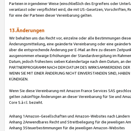
Parteien in irgendeiner Weise (einschließlich des Ergreifens oder Unt
veranlasst oder verpflichtet wird, die mit US-Gesetzen, Vorschriften,
für eine der Parteien dieser Vereinbarung gelten.
13.Änderungen
Wir behalten uns das Recht vor, einzelne oder alle Bestimmungen diese
Änderungsmitteilung, eine geänderte Vereinbarung oder eine geänderte 
über die entsprechende Änderung per E-Mail an Ihre zu diesem Zeitpun
ausgenommen etwaige Erhöhungen der Standardvergütung im Rahmen
Datum, jedoch frühestens sieben Kalendertage nach dem Datum, an de
PARTNERPROGRAMM NACH DEM DATUM DES WIRKSAMWERDENS DER Ä
WENN SIE MIT EINER ÄNDERUNG NICHT EINVERSTANDEN SIND, HABEN S
KÜNDIGEN.
Wenn Sie diese Vereinbarung mit Amazon France Services SAS geschlo
gelten zukünftige Änderungen an dieser Vereinbarung für Sie und Ama
Core S.à r.l. bezieht.
Anhang 1Amazon-Gesellschaften und Amazon-Websites nach Ländern
Anhang 2Anwendbares Recht und Streitbeilegung für die jeweiligen 
Anhang 3Steuerbestimmungen für die jeweiligen Amazon-Websites