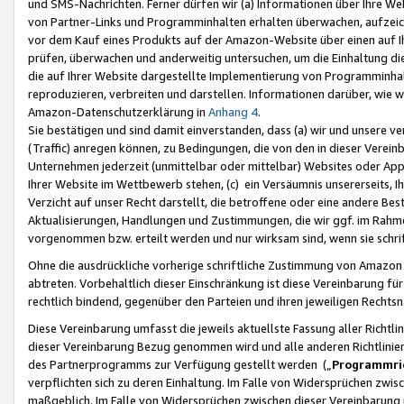
und SMS-Nachrichten. Ferner dürfen wir (a) Informationen über Ihre We
von Partner-Links und Programminhalten erhalten überwachen, aufzei
vor dem Kauf eines Produkts auf der Amazon-Website über einen auf Ih
prüfen, überwachen und anderweitig untersuchen, um die Einhaltung dies
die auf Ihrer Website dargestellte Implementierung von Programminhalt
reproduzieren, verbreiten und darstellen. Informationen darüber, wie w
Amazon-Datenschutzerklärung in
Anhang 4
.
Sie bestätigen und sind damit einverstanden, dass (a) wir und unsere 
(Traffic) anregen können, zu Bedingungen, die von den in dieser Vere
Unternehmen jederzeit (unmittelbar oder mittelbar) Websites oder Appl
Ihrer Website im Wettbewerb stehen, (c) ein Versäumnis unsererseits, I
Verzicht auf unser Recht darstellt, die betroffene oder eine andere B
Aktualisierungen, Handlungen und Zustimmungen, die wir ggf. im Rahme
vorgenommen bzw. erteilt werden und nur wirksam sind, wenn sie schri
Ohne die ausdrückliche vorherige schriftliche Zustimmung von Amazon
abtreten. Vorbehaltlich dieser Einschränkung ist diese Vereinbarung f
rechtlich bindend, gegenüber den Parteien und ihren jeweiligen Rech
Diese Vereinbarung umfasst die jeweils aktuellste Fassung aller Richtli
dieser Vereinbarung Bezug genommen wird und alle anderen Richtlinie
des Partnerprogramms zur Verfügung gestellt werden („
Programmric
verpflichten sich zu deren Einhaltung. Im Falle von Widersprüchen zwi
maßgeblich. Im Falle von Widersprüchen zwischen dieser Vereinbarun