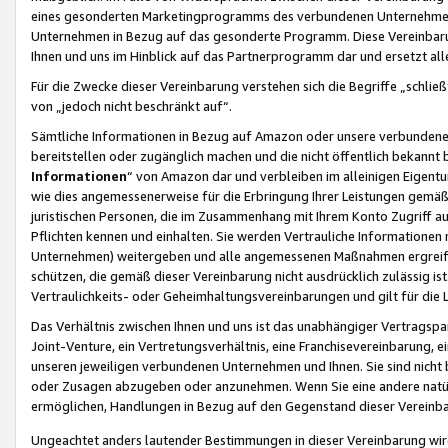
eines gesonderten Marketingprogramms des verbundenen Unternehmens
Unternehmen in Bezug auf das gesonderte Programm. Diese Vereinbarung
Ihnen und uns im Hinblick auf das Partnerprogramm dar und ersetzt al
Für die Zwecke dieser Vereinbarung verstehen sich die Begriffe „schließ
von „jedoch nicht beschränkt auf“.
Sämtliche Informationen in Bezug auf Amazon oder unsere verbunde
bereitstellen oder zugänglich machen und die nicht öffentlich bekannt bz
Informationen
“ von Amazon dar und verbleiben im alleinigen Eigent
wie dies angemessenerweise für die Erbringung Ihrer Leistungen gemäß d
juristischen Personen, die im Zusammenhang mit Ihrem Konto Zugriff au
Pflichten kennen und einhalten. Sie werden Vertrauliche Informationen 
Unternehmen) weitergeben und alle angemessenen Maßnahmen ergreifen
schützen, die gemäß dieser Vereinbarung nicht ausdrücklich zulässig is
Vertraulichkeits- oder Geheimhaltungsvereinbarungen und gilt für die
Das Verhältnis zwischen Ihnen und uns ist das unabhängiger Vertragspa
Joint-Venture, ein Vertretungsverhältnis, eine Franchisevereinbarung, 
unseren jeweiligen verbundenen Unternehmen und Ihnen. Sie sind ni
oder Zusagen abzugeben oder anzunehmen. Wenn Sie eine andere natürli
ermöglichen, Handlungen in Bezug auf den Gegenstand dieser Vereinbar
Ungeachtet anders lautender Bestimmungen in dieser Vereinbarung wird