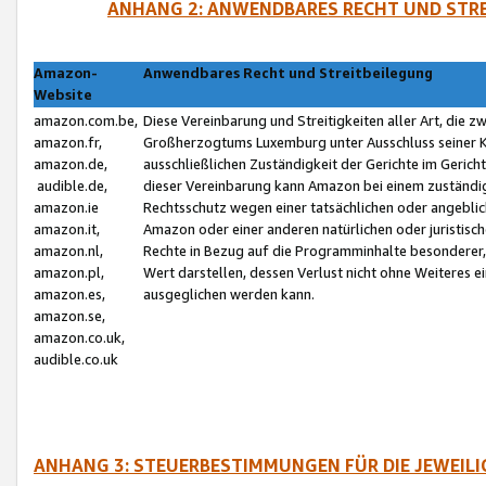
ANHANG 2: ANWENDBARES RECHT UND STRE
Amazon-
Anwendbares Recht und Streitbeilegung
Website
amazon.com.be,
Diese Vereinbarung und Streitigkeiten aller Art, die 
amazon.fr,
Großherzogtums Luxemburg unter Ausschluss seiner Kol
amazon.de,
ausschließlichen Zuständigkeit der Gerichte im Geri
audible.de,
dieser Vereinbarung kann Amazon bei einem zuständig
amazon.ie
Rechtsschutz wegen einer tatsächlichen oder angebli
amazon.it,
Amazon oder einer anderen natürlichen oder juristisc
amazon.nl,
Rechte in Bezug auf die Programminhalte besonderer,
amazon.pl,
Wert darstellen, dessen Verlust nicht ohne Weiteres e
amazon.es,
ausgeglichen werden kann.
amazon.se,
amazon.co.uk,
audible.co.uk
ANHANG 3: STEUERBESTIMMUNGEN FÜR DIE JEWEIL