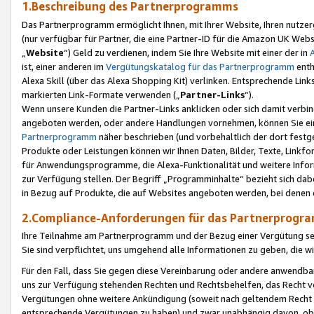
1.Beschreibung des Partnerprogramms
Das Partnerprogramm ermöglicht Ihnen, mit Ihrer Website, Ihren nutzer
(nur verfügbar für Partner, die eine Partner-ID für die Amazon UK We
„
Website
“) Geld zu verdienen, indem Sie Ihre Website mit einer der in
ist, einer anderen im
Vergütungskatalog für das Partnerprogramm
enth
Alexa Skill (über das Alexa Shopping Kit) verlinken. Entsprechende Lin
markierten Link-Formate verwenden („
Partner-Links
“).
Wenn unsere Kunden die Partner-Links anklicken oder sich damit verbi
angeboten werden, oder andere Handlungen vornehmen, können Sie eine
Partnerprogramm
näher beschrieben (und vorbehaltlich der dort festg
Produkte oder Leistungen können wir Ihnen Daten, Bilder, Texte, Linkfo
für Anwendungsprogramme, die Alexa-Funktionalität und weitere Inf
zur Verfügung stellen. Der Begriff „Programminhalte“ bezieht sich dabe
in Bezug auf Produkte, die auf Websites angeboten werden, bei denen 
2.Compliance-Anforderungen für das Partnerprog
Ihre Teilnahme am Partnerprogramm und der Bezug einer Vergütung setz
Sie sind verpflichtet, uns umgehend alle Informationen zu geben, die w
Für den Fall, dass Sie gegen diese Vereinbarung oder andere anwendba
uns zur Verfügung stehenden Rechten und Rechtsbehelfen, das Recht vo
Vergütungen ohne weitere Ankündigung (soweit nach geltendem Recht z
entsprechende Vergütungen zu haben) und zwar unabhängig davon, ob 