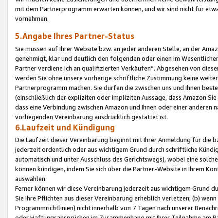
mit dem Partnerprogramm erwarten können, und wir sind nicht für etwa
vornehmen.
5.Angabe Ihres Partner-Status
Sie müssen auf Ihrer Website bzw. an jeder anderen Stelle, an der Am
genehmigt, klar und deutlich den folgenden oder einen im Wesentlichen
Partner verdiene ich an qualifizierten Verkäufen“. Abgesehen von die
werden Sie ohne unsere vorherige schriftliche Zustimmung keine weite
Partnerprogramm machen. Sie dürfen die zwischen uns und Ihnen best
(einschließlich der expliziten oder impliziten Aussage, dass Amazon Si
dass eine Verbindung zwischen Amazon und Ihnen oder einer anderen natü
vorliegenden Vereinbarung ausdrücklich gestattet ist.
6.Laufzeit und Kündigung
Die Laufzeit dieser Vereinbarung beginnt mit Ihrer Anmeldung für die 
jederzeit ordentlich oder aus wichtigem Grund durch schriftliche Kündi
automatisch und unter Ausschluss des Gerichtswegs), wobei eine solch
können kündigen, indem Sie sich über die Partner-Website in Ihrem Ko
auswählen.
Ferner können wir diese Vereinbarung jederzeit aus wichtigem Grund dur
Sie Ihre Pflichten aus dieser Vereinbarung erheblich verletzen; (b) wen
Programmrichtlinien) nicht innerhalb von 7 Tagen nach unserer Benachr
oder Haftungsansprüchen im Zusammenhang mit Ihrer Teilnahme am Pa