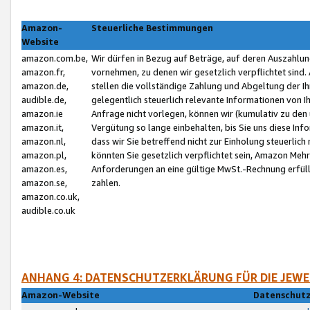
Amazon-
Steuerliche Bestimmungen
Website
amazon.com.be,
Wir dürfen in Bezug auf Beträge, auf deren Auszahlun
amazon.fr,
vornehmen, zu denen wir gesetzlich verpflichtet sind
amazon.de,
stellen die vollständige Zahlung und Abgeltung der 
audible.de,
gelegentlich steuerlich relevante Informationen von I
amazon.ie
Anfrage nicht vorlegen, können wir (kumulativ zu de
amazon.it,
Vergütung so lange einbehalten, bis Sie uns diese Inf
amazon.nl,
dass wir Sie betreffend nicht zur Einholung steuerlich 
amazon.pl,
könnten Sie gesetzlich verpflichtet sein, Amazon Meh
amazon.es,
Anforderungen an eine gültige MwSt.-Rechnung erfüllt
amazon.se,
zahlen.
amazon.co.uk,
audible.co.uk
ANHANG 4: DATENSCHUTZERKLÄRUNG FÜR DIE JEWE
Amazon-Website
Datenschutz