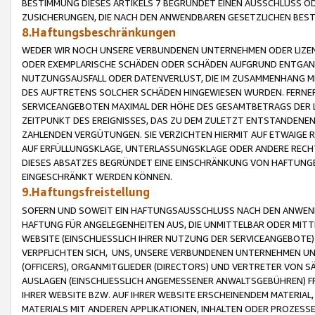
BESTIMMUNG DIESES ARTIKELS 7 BEGRÜNDET EINEN AUSSCHLUSS 
ZUSICHERUNGEN, DIE NACH DEN ANWENDBAREN GESETZLICHEN BE
8.Haftungsbeschränkungen
WEDER WIR NOCH UNSERE VERBUNDENEN UNTERNEHMEN ODER LIZEN
ODER EXEMPLARISCHE SCHÄDEN ODER SCHÄDEN AUFGRUND ENTGANG
NUTZUNGSAUSFALL ODER DATENVERLUST, DIE IM ZUSAMMENHANG MI
DES AUFTRETENS SOLCHER SCHÄDEN HINGEWIESEN WURDEN. FERN
SERVICEANGEBOTEN MAXIMAL DER HÖHE DES GESAMTBETRAGS DER 
ZEITPUNKT DES EREIGNISSES, DAS ZU DEM ZULETZT ENTSTANDENE
ZAHLENDEN VERGÜTUNGEN. SIE VERZICHTEN HIERMIT AUF ETWAIGE 
AUF ERFÜLLUNGSKLAGE, UNTERLASSUNGSKLAGE ODER ANDERE RECHT
DIESES ABSATZES BEGRÜNDET EINE EINSCHRÄNKUNG VON HAFTUNG
EINGESCHRÄNKT WERDEN KÖNNEN.
9.Haftungsfreistellung
SOFERN UND SOWEIT EIN HAFTUNGSAUSSCHLUSS NACH DEN ANWENDB
HAFTUNG FÜR ANGELEGENHEITEN AUS, DIE UNMITTELBAR ODER MITT
WEBSITE (EINSCHLIESSLICH IHRER NUTZUNG DER SERVICEANGEBOTE)
VERPFLICHTEN SICH, UNS, UNSERE VERBUNDENEN UNTERNEHMEN UN
(OFFICERS), ORGANMITGLIEDER (DIRECTORS) UND VERTRETER VON 
AUSLAGEN (EINSCHLIESSLICH ANGEMESSENER ANWALTSGEBÜHREN) FR
IHRER WEBSITE BZW. AUF IHRER WEBSITE ERSCHEINENDEM MATERIAL
MATERIALS MIT ANDEREN APPLIKATIONEN, INHALTEN ODER PROZESSE