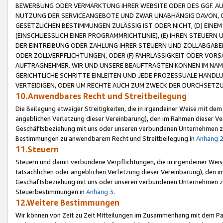
BEWERBUNG ODER VERMARKTUNG IHRER WEBSITE ODER DES GGF. AUF 
NUTZUNG DER SERVICEANGEBOTE UND ZWAR UNABHÄNGIG DAVON, O
GESETZLICHEN BESTIMMUNGEN ZULÄSSIG IST ODER NICHT, (D) EINE
(EINSCHLIESSLICH EINER PROGRAMMRICHTLINIE), (E) IHREN STEUER
DER EINTREIBUNG ODER ZAHLUNG IHRER STEUERN UND ZOLLABGAB
ODER ZOLLVERPFLICHTUNGEN, ODER (F) FAHRLÄSSIGKEIT ODER VORS
AUFTRAGNEHMER. WIR UND UNSERE BEAUFTRAGTEN KÖNNEN IM NAME
GERICHTLICHE SCHRITTE EINLEITEN UND JEDE PROZESSUALE HAND
VERTEIDIGEN, ODER UM RECHTE AUCH ZUM ZWECK DER DURCHSETZU
10.Anwendbares Recht und Streitbeilegung
Die Beilegung etwaiger Streitigkeiten, die in irgendeiner Weise mit de
angeblichen Verletzung dieser Vereinbarung), den im Rahmen dieser Ve
Geschäftsbeziehung mit uns oder unseren verbundenen Unternehmen zu
Bestimmungen zu anwendbarem Recht und Streitbeilegung in
Anhang 
11.Steuern
Steuern und damit verbundene Verpflichtungen, die in irgendeiner Wei
tatsächlichen oder angeblichen Verletzung dieser Vereinbarung), den 
Geschäftsbeziehung mit uns oder unseren verbundenen Unternehmen z
Steuerbestimmungen in
Anhang 3
.
12.Weitere Bestimmungen
Wir können von Zeit zu Zeit Mitteilungen im Zusammenhang mit dem Par