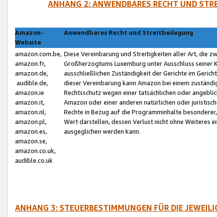
ANHANG 2: ANWENDBARES RECHT UND STRE
Amazon-
Anwendbares Recht und Streitbeilegung
Website
amazon.com.be,
Diese Vereinbarung und Streitigkeiten aller Art, die 
amazon.fr,
Großherzogtums Luxemburg unter Ausschluss seiner Kol
amazon.de,
ausschließlichen Zuständigkeit der Gerichte im Geri
audible.de,
dieser Vereinbarung kann Amazon bei einem zuständig
amazon.ie
Rechtsschutz wegen einer tatsächlichen oder angebli
amazon.it,
Amazon oder einer anderen natürlichen oder juristisc
amazon.nl,
Rechte in Bezug auf die Programminhalte besonderer,
amazon.pl,
Wert darstellen, dessen Verlust nicht ohne Weiteres e
amazon.es,
ausgeglichen werden kann.
amazon.se,
amazon.co.uk,
audible.co.uk
ANHANG 3: STEUERBESTIMMUNGEN FÜR DIE JEWEIL