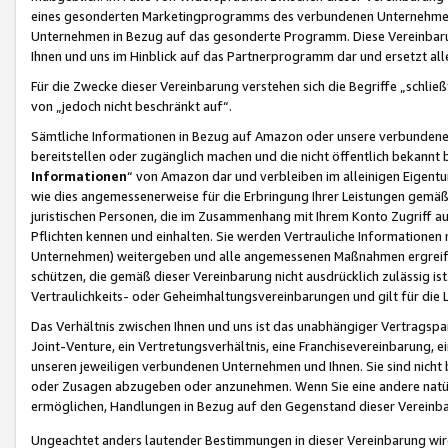
eines gesonderten Marketingprogramms des verbundenen Unternehmens
Unternehmen in Bezug auf das gesonderte Programm. Diese Vereinbarung
Ihnen und uns im Hinblick auf das Partnerprogramm dar und ersetzt al
Für die Zwecke dieser Vereinbarung verstehen sich die Begriffe „schließ
von „jedoch nicht beschränkt auf“.
Sämtliche Informationen in Bezug auf Amazon oder unsere verbunde
bereitstellen oder zugänglich machen und die nicht öffentlich bekannt bz
Informationen
“ von Amazon dar und verbleiben im alleinigen Eigent
wie dies angemessenerweise für die Erbringung Ihrer Leistungen gemäß d
juristischen Personen, die im Zusammenhang mit Ihrem Konto Zugriff au
Pflichten kennen und einhalten. Sie werden Vertrauliche Informationen 
Unternehmen) weitergeben und alle angemessenen Maßnahmen ergreifen
schützen, die gemäß dieser Vereinbarung nicht ausdrücklich zulässig is
Vertraulichkeits- oder Geheimhaltungsvereinbarungen und gilt für die
Das Verhältnis zwischen Ihnen und uns ist das unabhängiger Vertragspa
Joint-Venture, ein Vertretungsverhältnis, eine Franchisevereinbarung, 
unseren jeweiligen verbundenen Unternehmen und Ihnen. Sie sind ni
oder Zusagen abzugeben oder anzunehmen. Wenn Sie eine andere natürli
ermöglichen, Handlungen in Bezug auf den Gegenstand dieser Vereinbar
Ungeachtet anders lautender Bestimmungen in dieser Vereinbarung wird