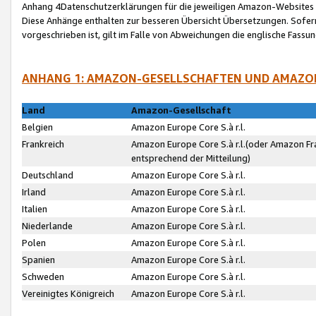
Anhang 4Datenschutzerklärungen für die jeweiligen Amazon-Websites
Diese Anhänge enthalten zur besseren Übersicht Übersetzungen. Sofe
vorgeschrieben ist, gilt im Falle von Abweichungen die englische Fass
ANHANG 1: AMAZON-GESELLSCHAFTEN UND AMAZO
Land
Amazon-Gesellschaft
Belgien
Amazon Europe Core S.à r.l.
Frankreich
Amazon Europe Core S.à r.l.(oder Amazon Fr
entsprechend der Mitteilung)
Deutschland
Amazon Europe Core S.à r.l.
Irland
Amazon Europe Core S.à r.l.
Italien
Amazon Europe Core S.à r.l.
Niederlande
Amazon Europe Core S.à r.l.
Polen
Amazon Europe Core S.à r.l.
Spanien
Amazon Europe Core S.à r.l.
Schweden
Amazon Europe Core S.à r.l.
Vereinigtes Königreich
Amazon Europe Core S.à r.l.