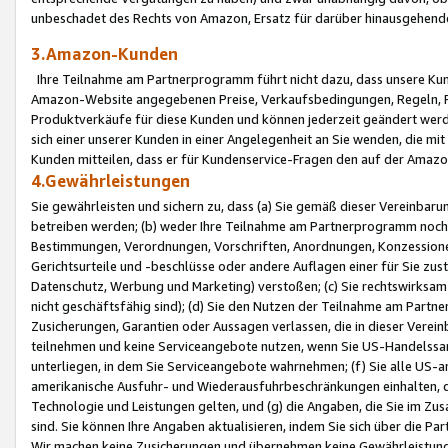
unbeschadet des Rechts von Amazon, Ersatz für darüber hinausgehen
3.Amazon-Kunden
Ihre Teilnahme am Partnerprogramm führt nicht dazu, dass unsere Kun
Amazon-Website angegebenen Preise, Verkaufsbedingungen, Regeln, Ri
Produktverkäufe für diese Kunden und können jederzeit geändert werde
sich einer unserer Kunden in einer Angelegenheit an Sie wenden, die 
Kunden mitteilen, dass er für Kundenservice-Fragen den auf der Ama
4.Gewährleistungen
Sie gewährleisten und sichern zu, dass (a) Sie gemäß dieser Vereinba
betreiben werden; (b) weder Ihre Teilnahme am Partnerprogramm noch d
Bestimmungen, Verordnungen, Vorschriften, Anordnungen, Konzessionen,
Gerichtsurteile und -beschlüsse oder andere Auflagen einer für Sie zu
Datenschutz, Werbung und Marketing) verstoßen; (c) Sie rechtswirksam 
nicht geschäftsfähig sind); (d) Sie den Nutzen der Teilnahme am Partne
Zusicherungen, Garantien oder Aussagen verlassen, die in dieser Verein
teilnehmen und keine Serviceangebote nutzen, wenn Sie US-Handelssa
unterliegen, in dem Sie Serviceangebote wahrnehmen; (f) Sie alle US
amerikanische Ausfuhr- und Wiederausfuhrbeschränkungen einhalten, 
Technologie und Leistungen gelten, und (g) die Angaben, die Sie im 
sind. Sie können Ihre Angaben aktualisieren, indem Sie sich über die 
Wir machen keine Zusicherungen und übernehmen keine Gewährleistun