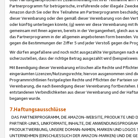
Partnerprogramm für betrügerische, irreführende oder illegale Zwecke
Amazon durch Sie oder Ihre Teilnahme am Partnerprogramm beschädig
dieser Vereinbarung oder den gemäß dieser Vereinbarung von den Vertr
oder künftig unterliegen könnte; (g) wenn wir diese Vereinbarung mit I
gemeinsam mit Ihnen agieren, bereits in der Vergangenheit, gleich aus
das Partnerprogramm in der allgemein angebotenen Form beenden. Vors
gegen die Bestimmungen der Ziffer 5 und jeder Verstoß gegen die Prog
Wir dürfen angefallene und noch nicht ausgezahlte Vergütungen nach 
sicherzustellen, dass der richtige Betrag ausgezahlt wird (beispielsw
Mit Beendigung dieser Vereinbarung erlöschen alle Rechte und Pflichte
eingeräumten Lizenzen/Nutzungsrechte; hiervon ausgenommen sind die in 
Programmrichtlinien festgelegten Rechte und Pflichten der Parteien sow
Vereinbarung, die nach Beendigung dieser Vereinbarung fortbestehen. D
entstandenen Verbindlichkeiten aus dieser Vereinbarung und der Haft
begangen wurde.
7.Haftungsausschlüsse
DAS PARTNERPROGRAMM, DIE AMAZON-WEBSITE, PRODUKTE UND DI
PARTNER-LINKS, LINKFORMATE, INHALTE, DIE ANWENDUNGSPROGR
PRODUKTWERBUNG, UNSERE DOMAIN-NAMEN, MARKEN UND LOGOS S
UNTERNEHMEN (EINSCHLIESSLICH DER AMAZON-MARKEN) UND DIE GE