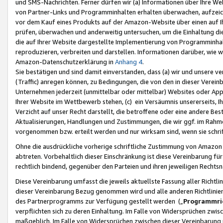
und SMS-Nachrichten. Ferner dürfen wir (a) Informationen über Ihre We
von Partner-Links und Programminhalten erhalten überwachen, aufzei
vor dem Kauf eines Produkts auf der Amazon-Website über einen auf Ih
prüfen, überwachen und anderweitig untersuchen, um die Einhaltung dies
die auf Ihrer Website dargestellte Implementierung von Programminhalt
reproduzieren, verbreiten und darstellen. Informationen darüber, wie w
Amazon-Datenschutzerklärung in
Anhang 4
.
Sie bestätigen und sind damit einverstanden, dass (a) wir und unsere 
(Traffic) anregen können, zu Bedingungen, die von den in dieser Vere
Unternehmen jederzeit (unmittelbar oder mittelbar) Websites oder Appl
Ihrer Website im Wettbewerb stehen, (c) ein Versäumnis unsererseits, I
Verzicht auf unser Recht darstellt, die betroffene oder eine andere B
Aktualisierungen, Handlungen und Zustimmungen, die wir ggf. im Rahme
vorgenommen bzw. erteilt werden und nur wirksam sind, wenn sie schri
Ohne die ausdrückliche vorherige schriftliche Zustimmung von Amazon
abtreten. Vorbehaltlich dieser Einschränkung ist diese Vereinbarung f
rechtlich bindend, gegenüber den Parteien und ihren jeweiligen Rech
Diese Vereinbarung umfasst die jeweils aktuellste Fassung aller Richtli
dieser Vereinbarung Bezug genommen wird und alle anderen Richtlinie
des Partnerprogramms zur Verfügung gestellt werden („
Programmric
verpflichten sich zu deren Einhaltung. Im Falle von Widersprüchen zwi
maßgeblich. Im Falle von Widersprüchen zwischen dieser Vereinbarun