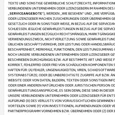
TEXTE UND SONSTIGE GEWERBLICHE SCHUTZRECHTE, INFORMATIONE
VERBUNDENEN UNTERNEHMEN ODER LIZENZGEBERN IM RAHMEN DES
„
SERVICEANGEBOTE
“), WERDEN „WIE BESEHEN“ UND „WIE VERFÜ
ODER LIZENZGEBER MACHEN ZUSICHERUNGEN ODER ÜBERNEHMEN GEW
GESETZLICH ODER IN SONSTIGER WEISE, IN BEZUG AUF DIE SERVI
SCHLIESSEN JEGLICHE GEWÄHRLEISTUNGEN IN BEZUG AUF DIE SERVI
GEWÄHRLEISTUNGEN BEZÜGLICH RECHTSMÄNGELN, MARKTGÄNGIGKEIT
VERWENDUNGSZWECK, NICHTVERLETZUNG SOWIE GEWÄHRLEISTUNGEN 
ÜBLICHEN GESCHÄFTSVERKEHR, DER LEISTUNG ODER HANDELSBRÄUCH
BESCHAFFENHEIT, MERKMALE, FUNKTIONEN, DEN LEISTUNGSUMFANG 
NOCH UNSERE VERBUNDENEN UNTERNEHMEN ODER LIZENZGEBER GEWÄ
BESCHRIEBEN DURCHGÄNGIG BZW. AUF BESTIMMTE ART UND WEISE
KORREKT, FEHLERFREI ODER FREI VON SCHÄDLICHEN KOMPONENTEN
HAFTEN FÜR: (A) FEHLER, UNGENAUIGKEITEN, VIREN, SCHADSOFTW
SYSTEMABSTÜRZE; ODER (B) UNBERECHTIGTE ZUGRIFFE AUF BZW. 
WEBSITE ODER VON DATEN, BILDERN, TEXTEN ODER SONSTIGEN INF
ODER EINER ANDEREN NATÜRLICHEN ODER JURISTISCHEN PERSON OD
GEWÄHRLEISTUNGSANSPRÜCHE, ES SEIN DENN, DIESE SIND IN DIES
UNSERE VERBUNDENEN UNTERNEHMEN ODER LIZENZGEBER FÜR EN
AUFGRUND (X) DES VERLUSTS VON VORAUSSICHTLICHEN GEWINNEN
VORTEILEN SOWIE (Y) VON INVESTITIONEN, AUFWENDUNGEN ODER VE
PARTNERPROGRAMM VORNEHMEN BZW. ÜBERNEHMEN ODER (Z) DER 