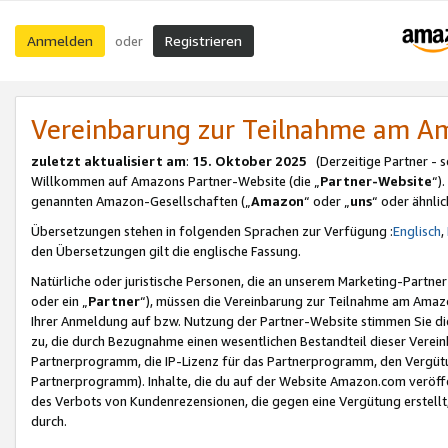
Anmelden
Registrieren
oder
Vereinbarung zur Teilnahme am 
zuletzt aktualisiert am
:
15. Oktober 2025
(Derzeitige Partner - 
Willkommen auf Amazons Partner-Website (die „
Partner-Website
“)
genannten Amazon-Gesellschaften („
Amazon
“ oder „
uns
“ oder ähnli
Übersetzungen stehen in folgenden Sprachen zur Verfügung :
Englisch
,
den Übersetzungen gilt die englische Fassung.
Natürliche oder juristische Personen, die an unserem Marketing-Partn
oder ein „
Partner
“), müssen die Vereinbarung zur Teilnahme am Ama
Ihrer Anmeldung auf bzw. Nutzung der Partner-Website stimmen Sie die
zu, die durch Bezugnahme einen wesentlichen Bestandteil dieser Verei
Partnerprogramm, die IP-Lizenz für das Partnerprogramm, den Vergütu
Partnerprogramm). Inhalte, die du auf der Website Amazon.com veröffe
des Verbots von Kundenrezensionen, die gegen eine Vergütung erstellt, 
durch.