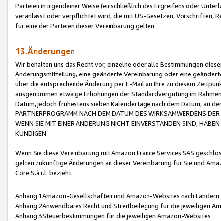
Parteien in irgendeiner Weise (einschließlich des Ergreifens oder Unt
veranlasst oder verpflichtet wird, die mit US-Gesetzen, Vorschriften,
für eine der Parteien dieser Vereinbarung gelten.
13.Änderungen
Wir behalten uns das Recht vor, einzelne oder alle Bestimmungen diese
Änderungsmitteilung, eine geänderte Vereinbarung oder eine geänderte 
über die entsprechende Änderung per E-Mail an Ihre zu diesem Zeitpun
ausgenommen etwaige Erhöhungen der Standardvergütung im Rahmen
Datum, jedoch frühestens sieben Kalendertage nach dem Datum, an de
PARTNERPROGRAMM NACH DEM DATUM DES WIRKSAMWERDENS DER Ä
WENN SIE MIT EINER ÄNDERUNG NICHT EINVERSTANDEN SIND, HABEN S
KÜNDIGEN.
Wenn Sie diese Vereinbarung mit Amazon France Services SAS geschlo
gelten zukünftige Änderungen an dieser Vereinbarung für Sie und Ama
Core S.à r.l. bezieht.
Anhang 1Amazon-Gesellschaften und Amazon-Websites nach Ländern
Anhang 2Anwendbares Recht und Streitbeilegung für die jeweiligen 
Anhang 3Steuerbestimmungen für die jeweiligen Amazon-Websites