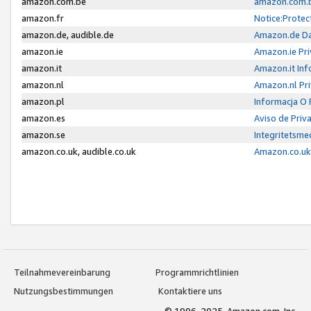
amazon.com.be
amazon.com.b
amazon.fr
Notice:Protec
amazon.de, audible.de
Amazon.de Da
amazon.ie
Amazon.ie Pri
amazon.it
Amazon.it Inf
amazon.nl
Amazon.nl Pri
amazon.pl
Informacja O
amazon.es
Aviso de Priv
amazon.se
Integritetsm
amazon.co.uk, audible.co.uk
Amazon.co.uk 
Teilnahmevereinbarung
Programmrichtlinien
Nutzungsbestimmungen
Kontaktiere uns