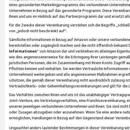
eines gesonderten Marketingprogramms des verbundenen Unternehmens
Unternehmen in Bezug auf das gesonderte Programm. Diese Vereinbarung
Ihnen und uns im Hinblick auf das Partnerprogramm dar und ersetzt al
Für die Zwecke dieser Vereinbarung verstehen sich die Begriffe „schließ
von „jedoch nicht beschränkt auf“.
Sämtliche Informationen in Bezug auf Amazon oder unsere verbunde
bereitstellen oder zugänglich machen und die nicht öffentlich bekannt bz
Informationen
“ von Amazon dar und verbleiben im alleinigen Eigent
wie dies angemessenerweise für die Erbringung Ihrer Leistungen gemäß d
juristischen Personen, die im Zusammenhang mit Ihrem Konto Zugriff au
Pflichten kennen und einhalten. Sie werden Vertrauliche Informationen 
Unternehmen) weitergeben und alle angemessenen Maßnahmen ergreifen
schützen, die gemäß dieser Vereinbarung nicht ausdrücklich zulässig is
Vertraulichkeits- oder Geheimhaltungsvereinbarungen und gilt für die
Das Verhältnis zwischen Ihnen und uns ist das unabhängiger Vertragspa
Joint-Venture, ein Vertretungsverhältnis, eine Franchisevereinbarung, 
unseren jeweiligen verbundenen Unternehmen und Ihnen. Sie sind ni
oder Zusagen abzugeben oder anzunehmen. Wenn Sie eine andere natürli
ermöglichen, Handlungen in Bezug auf den Gegenstand dieser Vereinbar
Ungeachtet anders lautender Bestimmungen in dieser Vereinbarung wird