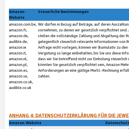
Amazon-
Steuerliche Bestimmungen
Website
amazon.com.be,
Wir dürfen in Bezug auf Beträge, auf deren Auszahlun
amazon.fr,
vornehmen, zu denen wir gesetzlich verpflichtet sind
amazon.de,
stellen die vollständige Zahlung und Abgeltung der 
audible.de,
gelegentlich steuerlich relevante Informationen von I
amazon.ie
Anfrage nicht vorlegen, können wir (kumulativ zu de
amazon.it,
Vergütung so lange einbehalten, bis Sie uns diese Inf
amazon.nl,
dass wir Sie betreffend nicht zur Einholung steuerlich 
amazon.pl,
könnten Sie gesetzlich verpflichtet sein, Amazon Meh
amazon.es,
Anforderungen an eine gültige MwSt.-Rechnung erfüllt
amazon.se,
zahlen.
amazon.co.uk,
audible.co.uk
ANHANG 4: DATENSCHUTZERKLÄRUNG FÜR DIE JEWE
Amazon-Website
Datenschutz