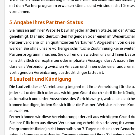
mit dem Partnerprogramm erwarten können, und wir sind nicht für etwa
vornehmen.
5.Angabe Ihres Partner-Status
Sie müssen auf Ihrer Website bzw. an jeder anderen Stelle, an der Am
genehmigt, klar und deutlich den folgenden oder einen im Wesentlichen
Partner verdiene ich an qualifizierten Verkäufen“. Abgesehen von die
werden Sie ohne unsere vorherige schriftliche Zustimmung keine weite
Partnerprogramm machen. Sie dürfen die zwischen uns und Ihnen best
(einschließlich der expliziten oder impliziten Aussage, dass Amazon Si
dass eine Verbindung zwischen Amazon und Ihnen oder einer anderen natü
vorliegenden Vereinbarung ausdrücklich gestattet ist.
6.Laufzeit und Kündigung
Die Laufzeit dieser Vereinbarung beginnt mit Ihrer Anmeldung für die 
jederzeit ordentlich oder aus wichtigem Grund durch schriftliche Kündi
automatisch und unter Ausschluss des Gerichtswegs), wobei eine solch
können kündigen, indem Sie sich über die Partner-Website in Ihrem Ko
auswählen.
Ferner können wir diese Vereinbarung jederzeit aus wichtigem Grund dur
Sie Ihre Pflichten aus dieser Vereinbarung erheblich verletzen; (b) wen
Programmrichtlinien) nicht innerhalb von 7 Tagen nach unserer Benachr
oder Haftungsansprüchen im Zusammenhang mit Ihrer Teilnahme am Pa