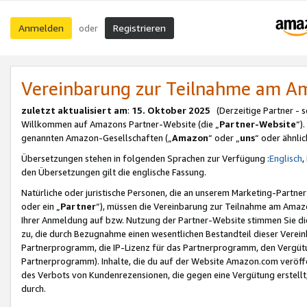
Anmelden
Registrieren
oder
Vereinbarung zur Teilnahme am 
zuletzt aktualisiert am
:
15. Oktober 2025
(Derzeitige Partner - 
Willkommen auf Amazons Partner-Website (die „
Partner-Website
“)
genannten Amazon-Gesellschaften („
Amazon
“ oder „
uns
“ oder ähnli
Übersetzungen stehen in folgenden Sprachen zur Verfügung :
Englisch
,
den Übersetzungen gilt die englische Fassung.
Natürliche oder juristische Personen, die an unserem Marketing-Partn
oder ein „
Partner
“), müssen die Vereinbarung zur Teilnahme am Ama
Ihrer Anmeldung auf bzw. Nutzung der Partner-Website stimmen Sie die
zu, die durch Bezugnahme einen wesentlichen Bestandteil dieser Verei
Partnerprogramm, die IP-Lizenz für das Partnerprogramm, den Vergütu
Partnerprogramm). Inhalte, die du auf der Website Amazon.com veröffe
des Verbots von Kundenrezensionen, die gegen eine Vergütung erstellt, 
durch.