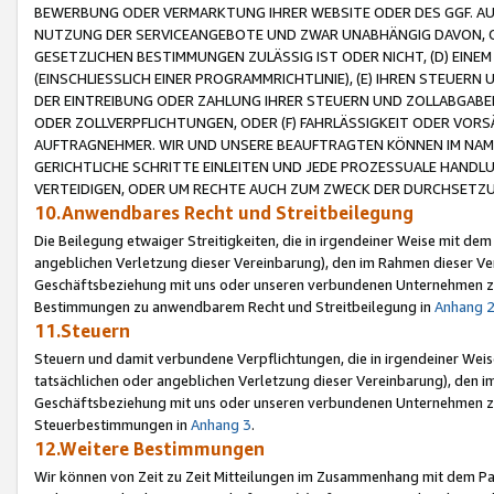
BEWERBUNG ODER VERMARKTUNG IHRER WEBSITE ODER DES GGF. AUF 
NUTZUNG DER SERVICEANGEBOTE UND ZWAR UNABHÄNGIG DAVON, O
GESETZLICHEN BESTIMMUNGEN ZULÄSSIG IST ODER NICHT, (D) EINE
(EINSCHLIESSLICH EINER PROGRAMMRICHTLINIE), (E) IHREN STEUER
DER EINTREIBUNG ODER ZAHLUNG IHRER STEUERN UND ZOLLABGAB
ODER ZOLLVERPFLICHTUNGEN, ODER (F) FAHRLÄSSIGKEIT ODER VORS
AUFTRAGNEHMER. WIR UND UNSERE BEAUFTRAGTEN KÖNNEN IM NAME
GERICHTLICHE SCHRITTE EINLEITEN UND JEDE PROZESSUALE HAND
VERTEIDIGEN, ODER UM RECHTE AUCH ZUM ZWECK DER DURCHSETZU
10.Anwendbares Recht und Streitbeilegung
Die Beilegung etwaiger Streitigkeiten, die in irgendeiner Weise mit de
angeblichen Verletzung dieser Vereinbarung), den im Rahmen dieser Ve
Geschäftsbeziehung mit uns oder unseren verbundenen Unternehmen zu
Bestimmungen zu anwendbarem Recht und Streitbeilegung in
Anhang 
11.Steuern
Steuern und damit verbundene Verpflichtungen, die in irgendeiner Wei
tatsächlichen oder angeblichen Verletzung dieser Vereinbarung), den 
Geschäftsbeziehung mit uns oder unseren verbundenen Unternehmen z
Steuerbestimmungen in
Anhang 3
.
12.Weitere Bestimmungen
Wir können von Zeit zu Zeit Mitteilungen im Zusammenhang mit dem Par