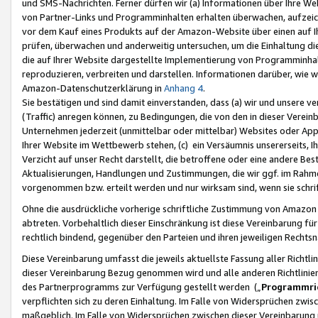
und SMS-Nachrichten. Ferner dürfen wir (a) Informationen über Ihre We
von Partner-Links und Programminhalten erhalten überwachen, aufzei
vor dem Kauf eines Produkts auf der Amazon-Website über einen auf Ih
prüfen, überwachen und anderweitig untersuchen, um die Einhaltung dies
die auf Ihrer Website dargestellte Implementierung von Programminhalt
reproduzieren, verbreiten und darstellen. Informationen darüber, wie w
Amazon-Datenschutzerklärung in
Anhang 4
.
Sie bestätigen und sind damit einverstanden, dass (a) wir und unsere 
(Traffic) anregen können, zu Bedingungen, die von den in dieser Vere
Unternehmen jederzeit (unmittelbar oder mittelbar) Websites oder Appl
Ihrer Website im Wettbewerb stehen, (c) ein Versäumnis unsererseits, I
Verzicht auf unser Recht darstellt, die betroffene oder eine andere B
Aktualisierungen, Handlungen und Zustimmungen, die wir ggf. im Rahme
vorgenommen bzw. erteilt werden und nur wirksam sind, wenn sie schri
Ohne die ausdrückliche vorherige schriftliche Zustimmung von Amazon
abtreten. Vorbehaltlich dieser Einschränkung ist diese Vereinbarung f
rechtlich bindend, gegenüber den Parteien und ihren jeweiligen Rech
Diese Vereinbarung umfasst die jeweils aktuellste Fassung aller Richtli
dieser Vereinbarung Bezug genommen wird und alle anderen Richtlinie
des Partnerprogramms zur Verfügung gestellt werden („
Programmric
verpflichten sich zu deren Einhaltung. Im Falle von Widersprüchen zwi
maßgeblich. Im Falle von Widersprüchen zwischen dieser Vereinbarun