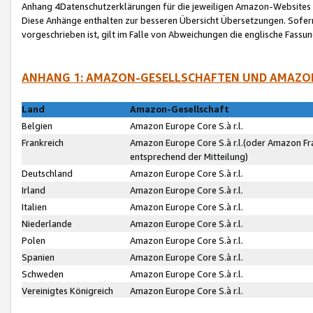
Anhang 4Datenschutzerklärungen für die jeweiligen Amazon-Websites
Diese Anhänge enthalten zur besseren Übersicht Übersetzungen. Sofe
vorgeschrieben ist, gilt im Falle von Abweichungen die englische Fass
ANHANG 1: AMAZON-GESELLSCHAFTEN UND AMAZO
Land
Amazon-Gesellschaft
Belgien
Amazon Europe Core S.à r.l.
Frankreich
Amazon Europe Core S.à r.l.(oder Amazon Fr
entsprechend der Mitteilung)
Deutschland
Amazon Europe Core S.à r.l.
Irland
Amazon Europe Core S.à r.l.
Italien
Amazon Europe Core S.à r.l.
Niederlande
Amazon Europe Core S.à r.l.
Polen
Amazon Europe Core S.à r.l.
Spanien
Amazon Europe Core S.à r.l.
Schweden
Amazon Europe Core S.à r.l.
Vereinigtes Königreich
Amazon Europe Core S.à r.l.