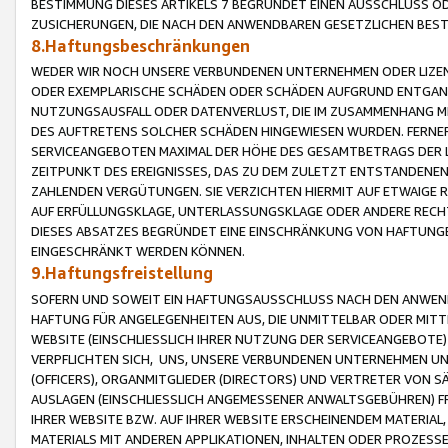
BESTIMMUNG DIESES ARTIKELS 7 BEGRÜNDET EINEN AUSSCHLUSS 
ZUSICHERUNGEN, DIE NACH DEN ANWENDBAREN GESETZLICHEN BE
8.Haftungsbeschränkungen
WEDER WIR NOCH UNSERE VERBUNDENEN UNTERNEHMEN ODER LIZEN
ODER EXEMPLARISCHE SCHÄDEN ODER SCHÄDEN AUFGRUND ENTGANG
NUTZUNGSAUSFALL ODER DATENVERLUST, DIE IM ZUSAMMENHANG MI
DES AUFTRETENS SOLCHER SCHÄDEN HINGEWIESEN WURDEN. FERN
SERVICEANGEBOTEN MAXIMAL DER HÖHE DES GESAMTBETRAGS DER 
ZEITPUNKT DES EREIGNISSES, DAS ZU DEM ZULETZT ENTSTANDENE
ZAHLENDEN VERGÜTUNGEN. SIE VERZICHTEN HIERMIT AUF ETWAIGE 
AUF ERFÜLLUNGSKLAGE, UNTERLASSUNGSKLAGE ODER ANDERE RECHT
DIESES ABSATZES BEGRÜNDET EINE EINSCHRÄNKUNG VON HAFTUNG
EINGESCHRÄNKT WERDEN KÖNNEN.
9.Haftungsfreistellung
SOFERN UND SOWEIT EIN HAFTUNGSAUSSCHLUSS NACH DEN ANWENDB
HAFTUNG FÜR ANGELEGENHEITEN AUS, DIE UNMITTELBAR ODER MITT
WEBSITE (EINSCHLIESSLICH IHRER NUTZUNG DER SERVICEANGEBOTE)
VERPFLICHTEN SICH, UNS, UNSERE VERBUNDENEN UNTERNEHMEN UN
(OFFICERS), ORGANMITGLIEDER (DIRECTORS) UND VERTRETER VON 
AUSLAGEN (EINSCHLIESSLICH ANGEMESSENER ANWALTSGEBÜHREN) FR
IHRER WEBSITE BZW. AUF IHRER WEBSITE ERSCHEINENDEM MATERIAL
MATERIALS MIT ANDEREN APPLIKATIONEN, INHALTEN ODER PROZESSE