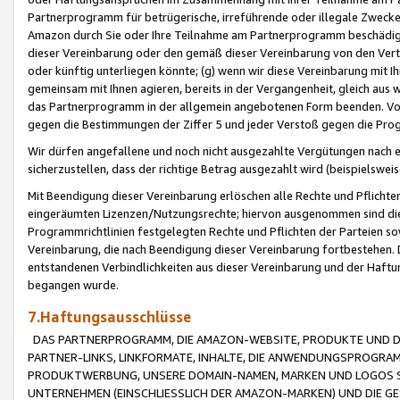
Partnerprogramm für betrügerische, irreführende oder illegale Zwecke
Amazon durch Sie oder Ihre Teilnahme am Partnerprogramm beschädig
dieser Vereinbarung oder den gemäß dieser Vereinbarung von den Vertr
oder künftig unterliegen könnte; (g) wenn wir diese Vereinbarung mit I
gemeinsam mit Ihnen agieren, bereits in der Vergangenheit, gleich aus
das Partnerprogramm in der allgemein angebotenen Form beenden. Vors
gegen die Bestimmungen der Ziffer 5 und jeder Verstoß gegen die Prog
Wir dürfen angefallene und noch nicht ausgezahlte Vergütungen nach 
sicherzustellen, dass der richtige Betrag ausgezahlt wird (beispielsw
Mit Beendigung dieser Vereinbarung erlöschen alle Rechte und Pflichte
eingeräumten Lizenzen/Nutzungsrechte; hiervon ausgenommen sind die in 
Programmrichtlinien festgelegten Rechte und Pflichten der Parteien sow
Vereinbarung, die nach Beendigung dieser Vereinbarung fortbestehen. D
entstandenen Verbindlichkeiten aus dieser Vereinbarung und der Haft
begangen wurde.
7.Haftungsausschlüsse
DAS PARTNERPROGRAMM, DIE AMAZON-WEBSITE, PRODUKTE UND DI
PARTNER-LINKS, LINKFORMATE, INHALTE, DIE ANWENDUNGSPROGR
PRODUKTWERBUNG, UNSERE DOMAIN-NAMEN, MARKEN UND LOGOS S
UNTERNEHMEN (EINSCHLIESSLICH DER AMAZON-MARKEN) UND DIE GE