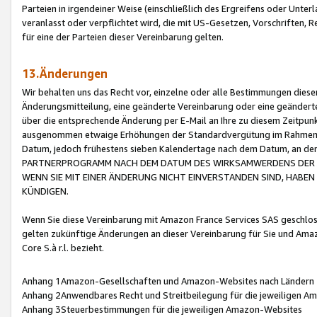
Parteien in irgendeiner Weise (einschließlich des Ergreifens oder Unt
veranlasst oder verpflichtet wird, die mit US-Gesetzen, Vorschriften,
für eine der Parteien dieser Vereinbarung gelten.
13.Änderungen
Wir behalten uns das Recht vor, einzelne oder alle Bestimmungen diese
Änderungsmitteilung, eine geänderte Vereinbarung oder eine geänderte 
über die entsprechende Änderung per E-Mail an Ihre zu diesem Zeitpun
ausgenommen etwaige Erhöhungen der Standardvergütung im Rahmen
Datum, jedoch frühestens sieben Kalendertage nach dem Datum, an de
PARTNERPROGRAMM NACH DEM DATUM DES WIRKSAMWERDENS DER Ä
WENN SIE MIT EINER ÄNDERUNG NICHT EINVERSTANDEN SIND, HABEN S
KÜNDIGEN.
Wenn Sie diese Vereinbarung mit Amazon France Services SAS geschlo
gelten zukünftige Änderungen an dieser Vereinbarung für Sie und Ama
Core S.à r.l. bezieht.
Anhang 1Amazon-Gesellschaften und Amazon-Websites nach Ländern
Anhang 2Anwendbares Recht und Streitbeilegung für die jeweiligen 
Anhang 3Steuerbestimmungen für die jeweiligen Amazon-Websites