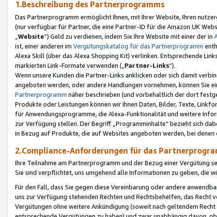
1.Beschreibung des Partnerprogramms
Das Partnerprogramm ermöglicht Ihnen, mit Ihrer Website, Ihren nutzer
(nur verfügbar für Partner, die eine Partner-ID für die Amazon UK We
„
Website
“) Geld zu verdienen, indem Sie Ihre Website mit einer der in
ist, einer anderen im
Vergütungskatalog für das Partnerprogramm
enth
Alexa Skill (über das Alexa Shopping Kit) verlinken. Entsprechende Lin
markierten Link-Formate verwenden („
Partner-Links
“).
Wenn unsere Kunden die Partner-Links anklicken oder sich damit verbi
angeboten werden, oder andere Handlungen vornehmen, können Sie eine
Partnerprogramm
näher beschrieben (und vorbehaltlich der dort festg
Produkte oder Leistungen können wir Ihnen Daten, Bilder, Texte, Linkfo
für Anwendungsprogramme, die Alexa-Funktionalität und weitere Inf
zur Verfügung stellen. Der Begriff „Programminhalte“ bezieht sich dabe
in Bezug auf Produkte, die auf Websites angeboten werden, bei denen 
2.Compliance-Anforderungen für das Partnerprog
Ihre Teilnahme am Partnerprogramm und der Bezug einer Vergütung setz
Sie sind verpflichtet, uns umgehend alle Informationen zu geben, die w
Für den Fall, dass Sie gegen diese Vereinbarung oder andere anwendba
uns zur Verfügung stehenden Rechten und Rechtsbehelfen, das Recht vo
Vergütungen ohne weitere Ankündigung (soweit nach geltendem Recht z
entsprechende Vergütungen zu haben) und zwar unabhängig davon, ob 