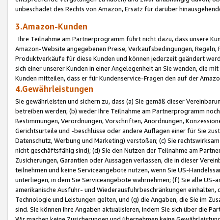
unbeschadet des Rechts von Amazon, Ersatz für darüber hinausgehen
3.Amazon-Kunden
Ihre Teilnahme am Partnerprogramm führt nicht dazu, dass unsere Kun
Amazon-Website angegebenen Preise, Verkaufsbedingungen, Regeln, Ri
Produktverkäufe für diese Kunden und können jederzeit geändert werde
sich einer unserer Kunden in einer Angelegenheit an Sie wenden, die 
Kunden mitteilen, dass er für Kundenservice-Fragen den auf der Ama
4.Gewährleistungen
Sie gewährleisten und sichern zu, dass (a) Sie gemäß dieser Vereinba
betreiben werden; (b) weder Ihre Teilnahme am Partnerprogramm noch d
Bestimmungen, Verordnungen, Vorschriften, Anordnungen, Konzessionen,
Gerichtsurteile und -beschlüsse oder andere Auflagen einer für Sie zu
Datenschutz, Werbung und Marketing) verstoßen; (c) Sie rechtswirksam 
nicht geschäftsfähig sind); (d) Sie den Nutzen der Teilnahme am Partne
Zusicherungen, Garantien oder Aussagen verlassen, die in dieser Verein
teilnehmen und keine Serviceangebote nutzen, wenn Sie US-Handelssa
unterliegen, in dem Sie Serviceangebote wahrnehmen; (f) Sie alle US
amerikanische Ausfuhr- und Wiederausfuhrbeschränkungen einhalten, 
Technologie und Leistungen gelten, und (g) die Angaben, die Sie im 
sind. Sie können Ihre Angaben aktualisieren, indem Sie sich über die 
Wir machen keine Zusicherungen und übernehmen keine Gewährleistun