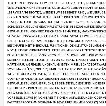
TEXTE UND SONSTIGE GEWERBLICHE SCHUTZRECHTE, INFORMATIONE
VERBUNDENEN UNTERNEHMEN ODER LIZENZGEBERN IM RAHMEN DES
„
SERVICEANGEBOTE
“), WERDEN „WIE BESEHEN“ UND „WIE VERFÜ
ODER LIZENZGEBER MACHEN ZUSICHERUNGEN ODER ÜBERNEHMEN GEW
GESETZLICH ODER IN SONSTIGER WEISE, IN BEZUG AUF DIE SERVI
SCHLIESSEN JEGLICHE GEWÄHRLEISTUNGEN IN BEZUG AUF DIE SERVI
GEWÄHRLEISTUNGEN BEZÜGLICH RECHTSMÄNGELN, MARKTGÄNGIGKEIT
VERWENDUNGSZWECK, NICHTVERLETZUNG SOWIE GEWÄHRLEISTUNGEN 
ÜBLICHEN GESCHÄFTSVERKEHR, DER LEISTUNG ODER HANDELSBRÄUCH
BESCHAFFENHEIT, MERKMALE, FUNKTIONEN, DEN LEISTUNGSUMFANG 
NOCH UNSERE VERBUNDENEN UNTERNEHMEN ODER LIZENZGEBER GEWÄ
BESCHRIEBEN DURCHGÄNGIG BZW. AUF BESTIMMTE ART UND WEISE
KORREKT, FEHLERFREI ODER FREI VON SCHÄDLICHEN KOMPONENTEN
HAFTEN FÜR: (A) FEHLER, UNGENAUIGKEITEN, VIREN, SCHADSOFTW
SYSTEMABSTÜRZE; ODER (B) UNBERECHTIGTE ZUGRIFFE AUF BZW. 
WEBSITE ODER VON DATEN, BILDERN, TEXTEN ODER SONSTIGEN INF
ODER EINER ANDEREN NATÜRLICHEN ODER JURISTISCHEN PERSON OD
GEWÄHRLEISTUNGSANSPRÜCHE, ES SEIN DENN, DIESE SIND IN DIES
UNSERE VERBUNDENEN UNTERNEHMEN ODER LIZENZGEBER FÜR EN
AUFGRUND (X) DES VERLUSTS VON VORAUSSICHTLICHEN GEWINNEN
VORTEILEN SOWIE (Y) VON INVESTITIONEN, AUFWENDUNGEN ODER VE
PARTNERPROGRAMM VORNEHMEN BZW. ÜBERNEHMEN ODER (Z) DER 