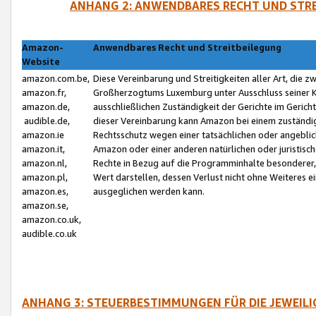
ANHANG 2: ANWENDBARES RECHT UND STRE
Amazon-
Anwendbares Recht und Streitbeilegung
Website
amazon.com.be,
Diese Vereinbarung und Streitigkeiten aller Art, die 
amazon.fr,
Großherzogtums Luxemburg unter Ausschluss seiner Kol
amazon.de,
ausschließlichen Zuständigkeit der Gerichte im Geri
audible.de,
dieser Vereinbarung kann Amazon bei einem zuständig
amazon.ie
Rechtsschutz wegen einer tatsächlichen oder angebli
amazon.it,
Amazon oder einer anderen natürlichen oder juristisc
amazon.nl,
Rechte in Bezug auf die Programminhalte besonderer,
amazon.pl,
Wert darstellen, dessen Verlust nicht ohne Weiteres e
amazon.es,
ausgeglichen werden kann.
amazon.se,
amazon.co.uk,
audible.co.uk
ANHANG 3: STEUERBESTIMMUNGEN FÜR DIE JEWEIL