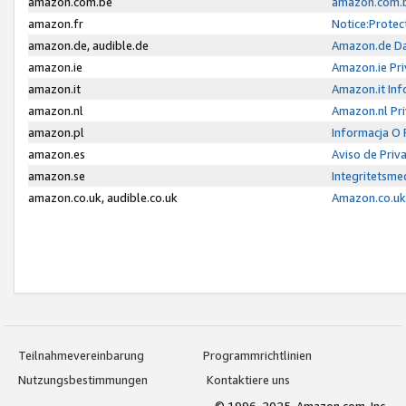
amazon.com.be
amazon.com.b
amazon.fr
Notice:Protec
amazon.de, audible.de
Amazon.de Da
amazon.ie
Amazon.ie Pri
amazon.it
Amazon.it Inf
amazon.nl
Amazon.nl Pri
amazon.pl
Informacja O
amazon.es
Aviso de Priv
amazon.se
Integritetsm
amazon.co.uk, audible.co.uk
Amazon.co.uk 
Teilnahmevereinbarung
Programmrichtlinien
Nutzungsbestimmungen
Kontaktiere uns