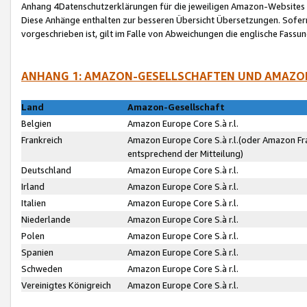
Anhang 4Datenschutzerklärungen für die jeweiligen Amazon-Websites
Diese Anhänge enthalten zur besseren Übersicht Übersetzungen. Sofe
vorgeschrieben ist, gilt im Falle von Abweichungen die englische Fass
ANHANG 1: AMAZON-GESELLSCHAFTEN UND AMAZO
Land
Amazon-Gesellschaft
Belgien
Amazon Europe Core S.à r.l.
Frankreich
Amazon Europe Core S.à r.l.(oder Amazon Fr
entsprechend der Mitteilung)
Deutschland
Amazon Europe Core S.à r.l.
Irland
Amazon Europe Core S.à r.l.
Italien
Amazon Europe Core S.à r.l.
Niederlande
Amazon Europe Core S.à r.l.
Polen
Amazon Europe Core S.à r.l.
Spanien
Amazon Europe Core S.à r.l.
Schweden
Amazon Europe Core S.à r.l.
Vereinigtes Königreich
Amazon Europe Core S.à r.l.