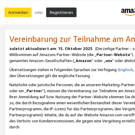
Anmelden
Registrieren
oder
Vereinbarung zur Teilnahme am 
zuletzt aktualisiert am
:
15. Oktober 2025
(Derzeitige Partner - 
Willkommen auf Amazons Partner-Website (die „
Partner-Website
“)
genannten Amazon-Gesellschaften („
Amazon
“ oder „
uns
“ oder ähnli
Übersetzungen stehen in folgenden Sprachen zur Verfügung :
Englisch
,
den Übersetzungen gilt die englische Fassung.
Natürliche oder juristische Personen, die an unserem Marketing-Partn
oder ein „
Partner
“), müssen die Vereinbarung zur Teilnahme am Ama
Ihrer Anmeldung auf bzw. Nutzung der Partner-Website stimmen Sie die
zu, die durch Bezugnahme einen wesentlichen Bestandteil dieser Verei
Partnerprogramm, die IP-Lizenz für das Partnerprogramm, den Vergütu
Partnerprogramm). Inhalte, die du auf der Website Amazon.com veröffe
des Verbots von Kundenrezensionen, die gegen eine Vergütung erstellt, 
durch.