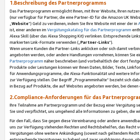
1.Beschreibung des Partnerprogramms
Das Partnerprogramm ermöglicht Ihnen, mit Ihrer Website, Ihren nutzer
(nur verfügbar für Partner, die eine Partner-ID für die Amazon UK We
„
Website
“) Geld zu verdienen, indem Sie Ihre Website mit einer der in
ist, einer anderen im
Vergütungskatalog für das Partnerprogramm
enth
Alexa Skill (über das Alexa Shopping Kit) verlinken. Entsprechende Lin
markierten Link-Formate verwenden („
Partner-Links
“).
Wenn unsere Kunden die Partner-Links anklicken oder sich damit verbi
angeboten werden, oder andere Handlungen vornehmen, können Sie eine
Partnerprogramm
näher beschrieben (und vorbehaltlich der dort festg
Produkte oder Leistungen können wir Ihnen Daten, Bilder, Texte, Linkfo
für Anwendungsprogramme, die Alexa-Funktionalität und weitere Inf
zur Verfügung stellen. Der Begriff „Programminhalte“ bezieht sich dabe
in Bezug auf Produkte, die auf Websites angeboten werden, bei denen 
2.Compliance-Anforderungen für das Partnerprog
Ihre Teilnahme am Partnerprogramm und der Bezug einer Vergütung setz
Sie sind verpflichtet, uns umgehend alle Informationen zu geben, die w
Für den Fall, dass Sie gegen diese Vereinbarung oder andere anwendba
uns zur Verfügung stehenden Rechten und Rechtsbehelfen, das Recht vo
Vergütungen ohne weitere Ankündigung (soweit nach geltendem Recht z
entsprechende Vergütungen zu haben) und zwar unabhängig davon, ob 