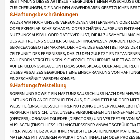
BESTIMMUNG DIESES ARTIKELS 7 BEGRÜNDET EINEN AUSSCHLUSS 
ZUSICHERUNGEN, DIE NACH DEN ANWENDBAREN GESETZLICHEN BE
8.Haftungsbeschränkungen
WEDER WIR NOCH UNSERE VERBUNDENEN UNTERNEHMEN ODER LIZEN
ODER EXEMPLARISCHE SCHÄDEN ODER SCHÄDEN AUFGRUND ENTGANG
NUTZUNGSAUSFALL ODER DATENVERLUST, DIE IM ZUSAMMENHANG MI
DES AUFTRETENS SOLCHER SCHÄDEN HINGEWIESEN WURDEN. FERN
SERVICEANGEBOTEN MAXIMAL DER HÖHE DES GESAMTBETRAGS DER 
ZEITPUNKT DES EREIGNISSES, DAS ZU DEM ZULETZT ENTSTANDENE
ZAHLENDEN VERGÜTUNGEN. SIE VERZICHTEN HIERMIT AUF ETWAIGE 
AUF ERFÜLLUNGSKLAGE, UNTERLASSUNGSKLAGE ODER ANDERE RECHT
DIESES ABSATZES BEGRÜNDET EINE EINSCHRÄNKUNG VON HAFTUNG
EINGESCHRÄNKT WERDEN KÖNNEN.
9.Haftungsfreistellung
SOFERN UND SOWEIT EIN HAFTUNGSAUSSCHLUSS NACH DEN ANWENDB
HAFTUNG FÜR ANGELEGENHEITEN AUS, DIE UNMITTELBAR ODER MITT
WEBSITE (EINSCHLIESSLICH IHRER NUTZUNG DER SERVICEANGEBOTE)
VERPFLICHTEN SICH, UNS, UNSERE VERBUNDENEN UNTERNEHMEN UN
(OFFICERS), ORGANMITGLIEDER (DIRECTORS) UND VERTRETER VON 
AUSLAGEN (EINSCHLIESSLICH ANGEMESSENER ANWALTSGEBÜHREN) FR
IHRER WEBSITE BZW. AUF IHRER WEBSITE ERSCHEINENDEM MATERIAL
MATERIALS MIT ANDEREN APPLIKATIONEN, INHALTEN ODER PROZESSE