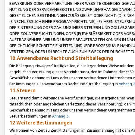
BEWERBUNG ODER VERMARKTUNG IHRER WEBSITE ODER DES GGF. AUF 
NUTZUNG DER SERVICEANGEBOTE UND ZWAR UNABHÄNGIG DAVON, O
GESETZLICHEN BESTIMMUNGEN ZULÄSSIG IST ODER NICHT, (D) EINE
(EINSCHLIESSLICH EINER PROGRAMMRICHTLINIE), (E) IHREN STEUER
DER EINTREIBUNG ODER ZAHLUNG IHRER STEUERN UND ZOLLABGAB
ODER ZOLLVERPFLICHTUNGEN, ODER (F) FAHRLÄSSIGKEIT ODER VORS
AUFTRAGNEHMER. WIR UND UNSERE BEAUFTRAGTEN KÖNNEN IM NAME
GERICHTLICHE SCHRITTE EINLEITEN UND JEDE PROZESSUALE HAND
VERTEIDIGEN, ODER UM RECHTE AUCH ZUM ZWECK DER DURCHSETZU
10.Anwendbares Recht und Streitbeilegung
Die Beilegung etwaiger Streitigkeiten, die in irgendeiner Weise mit de
angeblichen Verletzung dieser Vereinbarung), den im Rahmen dieser Ve
Geschäftsbeziehung mit uns oder unseren verbundenen Unternehmen zu
Bestimmungen zu anwendbarem Recht und Streitbeilegung in
Anhang 
11.Steuern
Steuern und damit verbundene Verpflichtungen, die in irgendeiner Wei
tatsächlichen oder angeblichen Verletzung dieser Vereinbarung), den 
Geschäftsbeziehung mit uns oder unseren verbundenen Unternehmen z
Steuerbestimmungen in
Anhang 3
.
12.Weitere Bestimmungen
Wir können von Zeit zu Zeit Mitteilungen im Zusammenhang mit dem Par