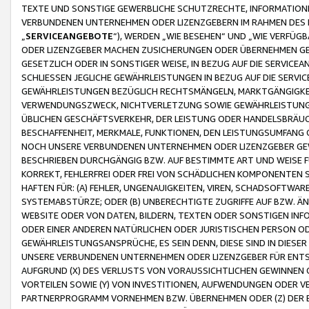
TEXTE UND SONSTIGE GEWERBLICHE SCHUTZRECHTE, INFORMATIONE
VERBUNDENEN UNTERNEHMEN ODER LIZENZGEBERN IM RAHMEN DES
„
SERVICEANGEBOTE
“), WERDEN „WIE BESEHEN“ UND „WIE VERFÜ
ODER LIZENZGEBER MACHEN ZUSICHERUNGEN ODER ÜBERNEHMEN GEW
GESETZLICH ODER IN SONSTIGER WEISE, IN BEZUG AUF DIE SERVI
SCHLIESSEN JEGLICHE GEWÄHRLEISTUNGEN IN BEZUG AUF DIE SERVI
GEWÄHRLEISTUNGEN BEZÜGLICH RECHTSMÄNGELN, MARKTGÄNGIGKEIT
VERWENDUNGSZWECK, NICHTVERLETZUNG SOWIE GEWÄHRLEISTUNGEN 
ÜBLICHEN GESCHÄFTSVERKEHR, DER LEISTUNG ODER HANDELSBRÄUCH
BESCHAFFENHEIT, MERKMALE, FUNKTIONEN, DEN LEISTUNGSUMFANG 
NOCH UNSERE VERBUNDENEN UNTERNEHMEN ODER LIZENZGEBER GEWÄ
BESCHRIEBEN DURCHGÄNGIG BZW. AUF BESTIMMTE ART UND WEISE
KORREKT, FEHLERFREI ODER FREI VON SCHÄDLICHEN KOMPONENTEN
HAFTEN FÜR: (A) FEHLER, UNGENAUIGKEITEN, VIREN, SCHADSOFTW
SYSTEMABSTÜRZE; ODER (B) UNBERECHTIGTE ZUGRIFFE AUF BZW. 
WEBSITE ODER VON DATEN, BILDERN, TEXTEN ODER SONSTIGEN INF
ODER EINER ANDEREN NATÜRLICHEN ODER JURISTISCHEN PERSON OD
GEWÄHRLEISTUNGSANSPRÜCHE, ES SEIN DENN, DIESE SIND IN DIES
UNSERE VERBUNDENEN UNTERNEHMEN ODER LIZENZGEBER FÜR EN
AUFGRUND (X) DES VERLUSTS VON VORAUSSICHTLICHEN GEWINNEN
VORTEILEN SOWIE (Y) VON INVESTITIONEN, AUFWENDUNGEN ODER VE
PARTNERPROGRAMM VORNEHMEN BZW. ÜBERNEHMEN ODER (Z) DER 