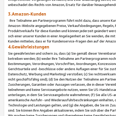
unbeschadet des Rechts von Amazon, Ersatz für darüber hinausgehen
3.Amazon-Kunden
Ihre Teilnahme am Partnerprogramm führt nicht dazu, dass unsere Kun
Amazon-Website angegebenen Preise, Verkaufsbedingungen, Regeln, Ri
Produktverkäufe für diese Kunden und können jederzeit geändert werde
sich einer unserer Kunden in einer Angelegenheit an Sie wenden, die 
Kunden mitteilen, dass er für Kundenservice-Fragen den auf der Ama
4.Gewährleistungen
Sie gewährleisten und sichern zu, dass (a) Sie gemäß dieser Vereinba
betreiben werden; (b) weder Ihre Teilnahme am Partnerprogramm noch d
Bestimmungen, Verordnungen, Vorschriften, Anordnungen, Konzessionen,
Gerichtsurteile und -beschlüsse oder andere Auflagen einer für Sie zu
Datenschutz, Werbung und Marketing) verstoßen; (c) Sie rechtswirksam 
nicht geschäftsfähig sind); (d) Sie den Nutzen der Teilnahme am Partne
Zusicherungen, Garantien oder Aussagen verlassen, die in dieser Verein
teilnehmen und keine Serviceangebote nutzen, wenn Sie US-Handelssa
unterliegen, in dem Sie Serviceangebote wahrnehmen; (f) Sie alle US
amerikanische Ausfuhr- und Wiederausfuhrbeschränkungen einhalten, 
Technologie und Leistungen gelten, und (g) die Angaben, die Sie im 
sind. Sie können Ihre Angaben aktualisieren, indem Sie sich über die 
Wir machen keine Zusicherungen und übernehmen keine Gewährleistun