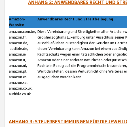
ANHANG 2: ANWENDBARES RECHT UND STRE
Amazon-
Anwendbares Recht und Streitbeilegung
Website
amazon.com.be,
Diese Vereinbarung und Streitigkeiten aller Art, die 
amazon.fr,
Großherzogtums Luxemburg unter Ausschluss seiner Kol
amazon.de,
ausschließlichen Zuständigkeit der Gerichte im Geri
audible.de,
dieser Vereinbarung kann Amazon bei einem zuständig
amazon.ie
Rechtsschutz wegen einer tatsächlichen oder angebli
amazon.it,
Amazon oder einer anderen natürlichen oder juristisc
amazon.nl,
Rechte in Bezug auf die Programminhalte besonderer,
amazon.pl,
Wert darstellen, dessen Verlust nicht ohne Weiteres e
amazon.es,
ausgeglichen werden kann.
amazon.se,
amazon.co.uk,
audible.co.uk
ANHANG 3: STEUERBESTIMMUNGEN FÜR DIE JEWEIL