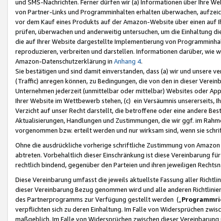
und SMS-Nachrichten. Ferner dürfen wir (a) Informationen über Ihre We
von Partner-Links und Programminhalten erhalten überwachen, aufzei
vor dem Kauf eines Produkts auf der Amazon-Website über einen auf Ih
prüfen, überwachen und anderweitig untersuchen, um die Einhaltung dies
die auf Ihrer Website dargestellte Implementierung von Programminhalt
reproduzieren, verbreiten und darstellen. Informationen darüber, wie w
Amazon-Datenschutzerklärung in
Anhang 4
.
Sie bestätigen und sind damit einverstanden, dass (a) wir und unsere 
(Traffic) anregen können, zu Bedingungen, die von den in dieser Vere
Unternehmen jederzeit (unmittelbar oder mittelbar) Websites oder Appl
Ihrer Website im Wettbewerb stehen, (c) ein Versäumnis unsererseits, I
Verzicht auf unser Recht darstellt, die betroffene oder eine andere B
Aktualisierungen, Handlungen und Zustimmungen, die wir ggf. im Rahme
vorgenommen bzw. erteilt werden und nur wirksam sind, wenn sie schri
Ohne die ausdrückliche vorherige schriftliche Zustimmung von Amazon
abtreten. Vorbehaltlich dieser Einschränkung ist diese Vereinbarung f
rechtlich bindend, gegenüber den Parteien und ihren jeweiligen Rech
Diese Vereinbarung umfasst die jeweils aktuellste Fassung aller Richtli
dieser Vereinbarung Bezug genommen wird und alle anderen Richtlinie
des Partnerprogramms zur Verfügung gestellt werden („
Programmric
verpflichten sich zu deren Einhaltung. Im Falle von Widersprüchen zwi
maßgeblich. Im Falle von Widersprüchen zwischen dieser Vereinbarun