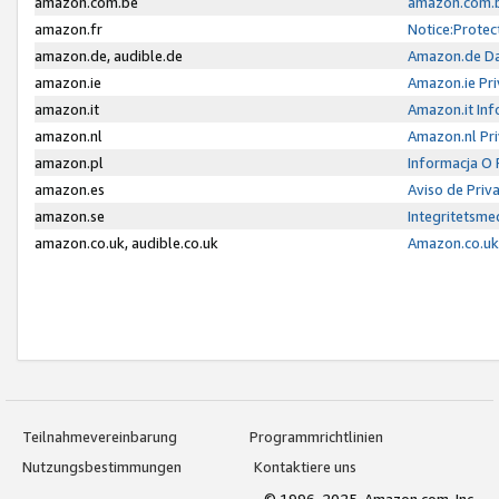
amazon.com.be
amazon.com.b
amazon.fr
Notice:Protec
amazon.de, audible.de
Amazon.de Da
amazon.ie
Amazon.ie Pri
amazon.it
Amazon.it Inf
amazon.nl
Amazon.nl Pri
amazon.pl
Informacja O
amazon.es
Aviso de Priv
amazon.se
Integritetsm
amazon.co.uk, audible.co.uk
Amazon.co.uk 
Teilnahmevereinbarung
Programmrichtlinien
Nutzungsbestimmungen
Kontaktiere uns