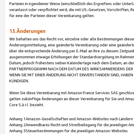
Parteien in irgendeiner Weise (einschließlich des Ergreifens oder Unt
veranlasst oder verpflichtet wird, die mit US-Gesetzen, Vorschriften,
für eine der Parteien dieser Vereinbarung gelten.
13.Änderungen
Wir behalten uns das Recht vor, einzelne oder alle Bestimmungen diese
Änderungsmitteilung, eine geänderte Vereinbarung oder eine geänderte 
über die entsprechende Änderung per E-Mail an Ihre zu diesem Zeitpun
ausgenommen etwaige Erhöhungen der Standardvergütung im Rahmen
Datum, jedoch frühestens sieben Kalendertage nach dem Datum, an de
PARTNERPROGRAMM NACH DEM DATUM DES WIRKSAMWERDENS DER Ä
WENN SIE MIT EINER ÄNDERUNG NICHT EINVERSTANDEN SIND, HABEN S
KÜNDIGEN.
Wenn Sie diese Vereinbarung mit Amazon France Services SAS geschlo
gelten zukünftige Änderungen an dieser Vereinbarung für Sie und Ama
Core S.à r.l. bezieht.
Anhang 1Amazon-Gesellschaften und Amazon-Websites nach Ländern
Anhang 2Anwendbares Recht und Streitbeilegung für die jeweiligen 
Anhang 3Steuerbestimmungen für die jeweiligen Amazon-Websites