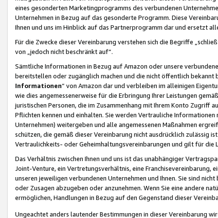
eines gesonderten Marketingprogramms des verbundenen Unternehmens
Unternehmen in Bezug auf das gesonderte Programm. Diese Vereinbarung
Ihnen und uns im Hinblick auf das Partnerprogramm dar und ersetzt al
Für die Zwecke dieser Vereinbarung verstehen sich die Begriffe „schließ
von „jedoch nicht beschränkt auf“.
Sämtliche Informationen in Bezug auf Amazon oder unsere verbunde
bereitstellen oder zugänglich machen und die nicht öffentlich bekannt bz
Informationen
“ von Amazon dar und verbleiben im alleinigen Eigent
wie dies angemessenerweise für die Erbringung Ihrer Leistungen gemäß d
juristischen Personen, die im Zusammenhang mit Ihrem Konto Zugriff au
Pflichten kennen und einhalten. Sie werden Vertrauliche Informationen 
Unternehmen) weitergeben und alle angemessenen Maßnahmen ergreifen
schützen, die gemäß dieser Vereinbarung nicht ausdrücklich zulässig is
Vertraulichkeits- oder Geheimhaltungsvereinbarungen und gilt für die
Das Verhältnis zwischen Ihnen und uns ist das unabhängiger Vertragspa
Joint-Venture, ein Vertretungsverhältnis, eine Franchisevereinbarung, 
unseren jeweiligen verbundenen Unternehmen und Ihnen. Sie sind ni
oder Zusagen abzugeben oder anzunehmen. Wenn Sie eine andere natürli
ermöglichen, Handlungen in Bezug auf den Gegenstand dieser Vereinbar
Ungeachtet anders lautender Bestimmungen in dieser Vereinbarung wird