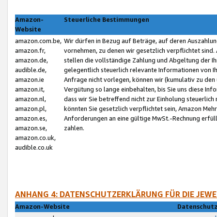
Amazon-
Steuerliche Bestimmungen
Website
amazon.com.be,
Wir dürfen in Bezug auf Beträge, auf deren Auszahlun
amazon.fr,
vornehmen, zu denen wir gesetzlich verpflichtet sind
amazon.de,
stellen die vollständige Zahlung und Abgeltung der 
audible.de,
gelegentlich steuerlich relevante Informationen von I
amazon.ie
Anfrage nicht vorlegen, können wir (kumulativ zu de
amazon.it,
Vergütung so lange einbehalten, bis Sie uns diese Inf
amazon.nl,
dass wir Sie betreffend nicht zur Einholung steuerlich 
amazon.pl,
könnten Sie gesetzlich verpflichtet sein, Amazon Meh
amazon.es,
Anforderungen an eine gültige MwSt.-Rechnung erfüllt
amazon.se,
zahlen.
amazon.co.uk,
audible.co.uk
ANHANG 4: DATENSCHUTZERKLÄRUNG FÜR DIE JEWE
Amazon-Website
Datenschutz