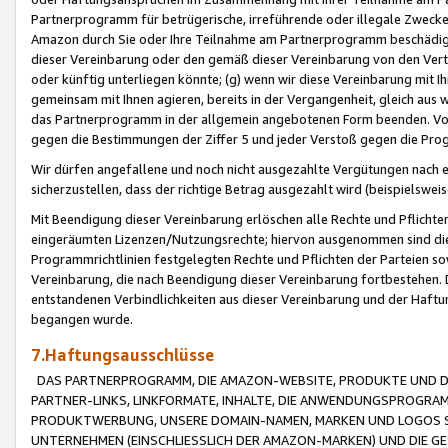
Partnerprogramm für betrügerische, irreführende oder illegale Zwecke
Amazon durch Sie oder Ihre Teilnahme am Partnerprogramm beschädig
dieser Vereinbarung oder den gemäß dieser Vereinbarung von den Vertr
oder künftig unterliegen könnte; (g) wenn wir diese Vereinbarung mit I
gemeinsam mit Ihnen agieren, bereits in der Vergangenheit, gleich aus
das Partnerprogramm in der allgemein angebotenen Form beenden. Vors
gegen die Bestimmungen der Ziffer 5 und jeder Verstoß gegen die Prog
Wir dürfen angefallene und noch nicht ausgezahlte Vergütungen nach 
sicherzustellen, dass der richtige Betrag ausgezahlt wird (beispielsw
Mit Beendigung dieser Vereinbarung erlöschen alle Rechte und Pflichte
eingeräumten Lizenzen/Nutzungsrechte; hiervon ausgenommen sind die in 
Programmrichtlinien festgelegten Rechte und Pflichten der Parteien sow
Vereinbarung, die nach Beendigung dieser Vereinbarung fortbestehen. D
entstandenen Verbindlichkeiten aus dieser Vereinbarung und der Haft
begangen wurde.
7.Haftungsausschlüsse
DAS PARTNERPROGRAMM, DIE AMAZON-WEBSITE, PRODUKTE UND DI
PARTNER-LINKS, LINKFORMATE, INHALTE, DIE ANWENDUNGSPROGR
PRODUKTWERBUNG, UNSERE DOMAIN-NAMEN, MARKEN UND LOGOS S
UNTERNEHMEN (EINSCHLIESSLICH DER AMAZON-MARKEN) UND DIE GE