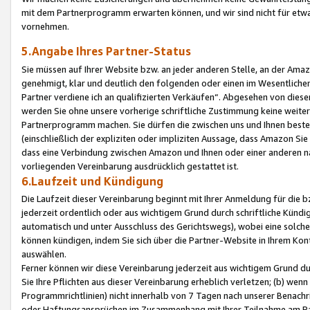
mit dem Partnerprogramm erwarten können, und wir sind nicht für etwa
vornehmen.
5.Angabe Ihres Partner-Status
Sie müssen auf Ihrer Website bzw. an jeder anderen Stelle, an der Am
genehmigt, klar und deutlich den folgenden oder einen im Wesentlichen
Partner verdiene ich an qualifizierten Verkäufen“. Abgesehen von die
werden Sie ohne unsere vorherige schriftliche Zustimmung keine weite
Partnerprogramm machen. Sie dürfen die zwischen uns und Ihnen best
(einschließlich der expliziten oder impliziten Aussage, dass Amazon Si
dass eine Verbindung zwischen Amazon und Ihnen oder einer anderen natü
vorliegenden Vereinbarung ausdrücklich gestattet ist.
6.Laufzeit und Kündigung
Die Laufzeit dieser Vereinbarung beginnt mit Ihrer Anmeldung für die 
jederzeit ordentlich oder aus wichtigem Grund durch schriftliche Kündi
automatisch und unter Ausschluss des Gerichtswegs), wobei eine solch
können kündigen, indem Sie sich über die Partner-Website in Ihrem Ko
auswählen.
Ferner können wir diese Vereinbarung jederzeit aus wichtigem Grund dur
Sie Ihre Pflichten aus dieser Vereinbarung erheblich verletzen; (b) wen
Programmrichtlinien) nicht innerhalb von 7 Tagen nach unserer Benachr
oder Haftungsansprüchen im Zusammenhang mit Ihrer Teilnahme am Pa