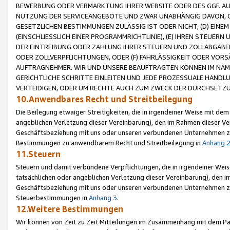
BEWERBUNG ODER VERMARKTUNG IHRER WEBSITE ODER DES GGF. AUF 
NUTZUNG DER SERVICEANGEBOTE UND ZWAR UNABHÄNGIG DAVON, O
GESETZLICHEN BESTIMMUNGEN ZULÄSSIG IST ODER NICHT, (D) EINE
(EINSCHLIESSLICH EINER PROGRAMMRICHTLINIE), (E) IHREN STEUER
DER EINTREIBUNG ODER ZAHLUNG IHRER STEUERN UND ZOLLABGAB
ODER ZOLLVERPFLICHTUNGEN, ODER (F) FAHRLÄSSIGKEIT ODER VORS
AUFTRAGNEHMER. WIR UND UNSERE BEAUFTRAGTEN KÖNNEN IM NAME
GERICHTLICHE SCHRITTE EINLEITEN UND JEDE PROZESSUALE HAND
VERTEIDIGEN, ODER UM RECHTE AUCH ZUM ZWECK DER DURCHSETZU
10.Anwendbares Recht und Streitbeilegung
Die Beilegung etwaiger Streitigkeiten, die in irgendeiner Weise mit de
angeblichen Verletzung dieser Vereinbarung), den im Rahmen dieser Ve
Geschäftsbeziehung mit uns oder unseren verbundenen Unternehmen zu
Bestimmungen zu anwendbarem Recht und Streitbeilegung in
Anhang 
11.Steuern
Steuern und damit verbundene Verpflichtungen, die in irgendeiner Wei
tatsächlichen oder angeblichen Verletzung dieser Vereinbarung), den 
Geschäftsbeziehung mit uns oder unseren verbundenen Unternehmen z
Steuerbestimmungen in
Anhang 3
.
12.Weitere Bestimmungen
Wir können von Zeit zu Zeit Mitteilungen im Zusammenhang mit dem Par