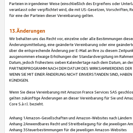
Parteien in irgendeiner Weise (einschließlich des Ergreifens oder Unt
veranlasst oder verpflichtet wird, die mit US-Gesetzen, Vorschriften,
für eine der Parteien dieser Vereinbarung gelten.
13.Änderungen
Wir behalten uns das Recht vor, einzelne oder alle Bestimmungen diese
Änderungsmitteilung, eine geänderte Vereinbarung oder eine geänderte 
über die entsprechende Änderung per E-Mail an Ihre zu diesem Zeitpun
ausgenommen etwaige Erhöhungen der Standardvergütung im Rahmen
Datum, jedoch frühestens sieben Kalendertage nach dem Datum, an de
PARTNERPROGRAMM NACH DEM DATUM DES WIRKSAMWERDENS DER Ä
WENN SIE MIT EINER ÄNDERUNG NICHT EINVERSTANDEN SIND, HABEN S
KÜNDIGEN.
Wenn Sie diese Vereinbarung mit Amazon France Services SAS geschlo
gelten zukünftige Änderungen an dieser Vereinbarung für Sie und Ama
Core S.à r.l. bezieht.
Anhang 1Amazon-Gesellschaften und Amazon-Websites nach Ländern
Anhang 2Anwendbares Recht und Streitbeilegung für die jeweiligen 
Anhang 3Steuerbestimmungen für die jeweiligen Amazon-Websites