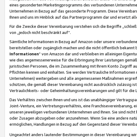
eines gesonderten Marketingprogramms des verbundenen Unternehmens
Unternehmen in Bezug auf das gesonderte Programm. Diese Vereinbarung
Ihnen und uns im Hinblick auf das Partnerprogramm dar und ersetzt al
Für die Zwecke dieser Vereinbarung verstehen sich die Begriffe „schließ
von „jedoch nicht beschränkt auf“.
Sämtliche Informationen in Bezug auf Amazon oder unsere verbunde
bereitstellen oder zugänglich machen und die nicht öffentlich bekannt bz
Informationen
“ von Amazon dar und verbleiben im alleinigen Eigent
wie dies angemessenerweise für die Erbringung Ihrer Leistungen gemäß d
juristischen Personen, die im Zusammenhang mit Ihrem Konto Zugriff au
Pflichten kennen und einhalten. Sie werden Vertrauliche Informationen 
Unternehmen) weitergeben und alle angemessenen Maßnahmen ergreifen
schützen, die gemäß dieser Vereinbarung nicht ausdrücklich zulässig is
Vertraulichkeits- oder Geheimhaltungsvereinbarungen und gilt für die
Das Verhältnis zwischen Ihnen und uns ist das unabhängiger Vertragspa
Joint-Venture, ein Vertretungsverhältnis, eine Franchisevereinbarung, 
unseren jeweiligen verbundenen Unternehmen und Ihnen. Sie sind ni
oder Zusagen abzugeben oder anzunehmen. Wenn Sie eine andere natürli
ermöglichen, Handlungen in Bezug auf den Gegenstand dieser Vereinbar
Ungeachtet anders lautender Bestimmungen in dieser Vereinbarung wird