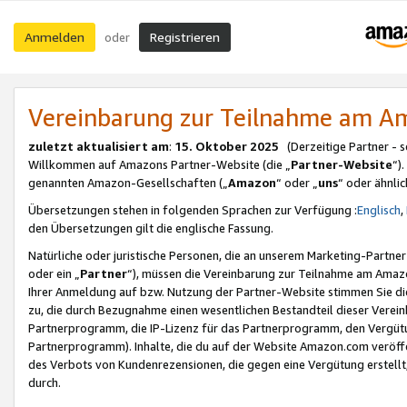
Anmelden
Registrieren
oder
Vereinbarung zur Teilnahme am 
zuletzt aktualisiert am
:
15. Oktober 2025
(Derzeitige Partner - 
Willkommen auf Amazons Partner-Website (die „
Partner-Website
“)
genannten Amazon-Gesellschaften („
Amazon
“ oder „
uns
“ oder ähnli
Übersetzungen stehen in folgenden Sprachen zur Verfügung :
Englisch
,
den Übersetzungen gilt die englische Fassung.
Natürliche oder juristische Personen, die an unserem Marketing-Partn
oder ein „
Partner
“), müssen die Vereinbarung zur Teilnahme am Ama
Ihrer Anmeldung auf bzw. Nutzung der Partner-Website stimmen Sie die
zu, die durch Bezugnahme einen wesentlichen Bestandteil dieser Verei
Partnerprogramm, die IP-Lizenz für das Partnerprogramm, den Vergütu
Partnerprogramm). Inhalte, die du auf der Website Amazon.com veröffe
des Verbots von Kundenrezensionen, die gegen eine Vergütung erstellt, 
durch.