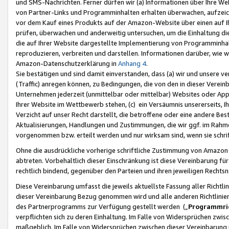
und SMS-Nachrichten. Ferner dürfen wir (a) Informationen über Ihre We
von Partner-Links und Programminhalten erhalten überwachen, aufzei
vor dem Kauf eines Produkts auf der Amazon-Website über einen auf Ih
prüfen, überwachen und anderweitig untersuchen, um die Einhaltung dies
die auf Ihrer Website dargestellte Implementierung von Programminhalt
reproduzieren, verbreiten und darstellen. Informationen darüber, wie w
Amazon-Datenschutzerklärung in
Anhang 4
.
Sie bestätigen und sind damit einverstanden, dass (a) wir und unsere 
(Traffic) anregen können, zu Bedingungen, die von den in dieser Vere
Unternehmen jederzeit (unmittelbar oder mittelbar) Websites oder Appl
Ihrer Website im Wettbewerb stehen, (c) ein Versäumnis unsererseits, I
Verzicht auf unser Recht darstellt, die betroffene oder eine andere B
Aktualisierungen, Handlungen und Zustimmungen, die wir ggf. im Rahme
vorgenommen bzw. erteilt werden und nur wirksam sind, wenn sie schri
Ohne die ausdrückliche vorherige schriftliche Zustimmung von Amazon
abtreten. Vorbehaltlich dieser Einschränkung ist diese Vereinbarung f
rechtlich bindend, gegenüber den Parteien und ihren jeweiligen Rech
Diese Vereinbarung umfasst die jeweils aktuellste Fassung aller Richtli
dieser Vereinbarung Bezug genommen wird und alle anderen Richtlinie
des Partnerprogramms zur Verfügung gestellt werden („
Programmric
verpflichten sich zu deren Einhaltung. Im Falle von Widersprüchen zwi
maßgeblich. Im Falle von Widersprüchen zwischen dieser Vereinbarun