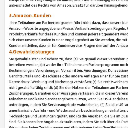
unbeschadet des Rechts von Amazon, Ersatz für darüber hinausgehen
3.Amazon-Kunden
Ihre Teilnahme am Partnerprogramm führt nicht dazu, dass unsere Kun
Amazon-Website angegebenen Preise, Verkaufsbedingungen, Regeln, Ri
Produktverkäufe für diese Kunden und können jederzeit geändert werde
sich einer unserer Kunden in einer Angelegenheit an Sie wenden, die 
Kunden mitteilen, dass er für Kundenservice-Fragen den auf der Ama
4.Gewährleistungen
Sie gewährleisten und sichern zu, dass (a) Sie gemäß dieser Vereinba
betreiben werden; (b) weder Ihre Teilnahme am Partnerprogramm noch d
Bestimmungen, Verordnungen, Vorschriften, Anordnungen, Konzessionen,
Gerichtsurteile und -beschlüsse oder andere Auflagen einer für Sie zu
Datenschutz, Werbung und Marketing) verstoßen; (c) Sie rechtswirksam 
nicht geschäftsfähig sind); (d) Sie den Nutzen der Teilnahme am Partne
Zusicherungen, Garantien oder Aussagen verlassen, die in dieser Verein
teilnehmen und keine Serviceangebote nutzen, wenn Sie US-Handelssa
unterliegen, in dem Sie Serviceangebote wahrnehmen; (f) Sie alle US
amerikanische Ausfuhr- und Wiederausfuhrbeschränkungen einhalten, 
Technologie und Leistungen gelten, und (g) die Angaben, die Sie im 
sind. Sie können Ihre Angaben aktualisieren, indem Sie sich über die 
Wir machen keine Zusicherungen und übernehmen keine Gewährleistun