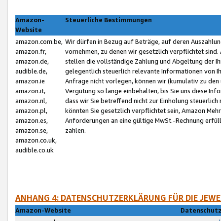
Amazon-
Steuerliche Bestimmungen
Website
amazon.com.be,
Wir dürfen in Bezug auf Beträge, auf deren Auszahlun
amazon.fr,
vornehmen, zu denen wir gesetzlich verpflichtet sind
amazon.de,
stellen die vollständige Zahlung und Abgeltung der 
audible.de,
gelegentlich steuerlich relevante Informationen von I
amazon.ie
Anfrage nicht vorlegen, können wir (kumulativ zu de
amazon.it,
Vergütung so lange einbehalten, bis Sie uns diese Inf
amazon.nl,
dass wir Sie betreffend nicht zur Einholung steuerlich 
amazon.pl,
könnten Sie gesetzlich verpflichtet sein, Amazon Meh
amazon.es,
Anforderungen an eine gültige MwSt.-Rechnung erfüllt
amazon.se,
zahlen.
amazon.co.uk,
audible.co.uk
ANHANG 4: DATENSCHUTZERKLÄRUNG FÜR DIE JEWE
Amazon-Website
Datenschutz