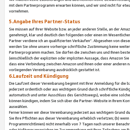
mit dem Partnerprogramm erwarten können, und wir sind nicht für etwa
vornehmen.
5.Angabe Ihres Partner-Status
Sie müssen auf Ihrer Website bzw. an jeder anderen Stelle, an der Am
genehmigt, klar und deutlich den folgenden oder einen im Wesentlichen
Partner verdiene ich an qualifizierten Verkäufen“. Abgesehen von die
werden Sie ohne unsere vorherige schriftliche Zustimmung keine weite
Partnerprogramm machen. Sie dürfen die zwischen uns und Ihnen best
(einschließlich der expliziten oder impliziten Aussage, dass Amazon Si
dass eine Verbindung zwischen Amazon und Ihnen oder einer anderen natü
vorliegenden Vereinbarung ausdrücklich gestattet ist.
6.Laufzeit und Kündigung
Die Laufzeit dieser Vereinbarung beginnt mit Ihrer Anmeldung für die 
jederzeit ordentlich oder aus wichtigem Grund durch schriftliche Kündi
automatisch und unter Ausschluss des Gerichtswegs), wobei eine solch
können kündigen, indem Sie sich über die Partner-Website in Ihrem Ko
auswählen.
Ferner können wir diese Vereinbarung jederzeit aus wichtigem Grund dur
Sie Ihre Pflichten aus dieser Vereinbarung erheblich verletzen; (b) wen
Programmrichtlinien) nicht innerhalb von 7 Tagen nach unserer Benachr
oder Haftungsansprüchen im Zusammenhang mit Ihrer Teilnahme am Pa