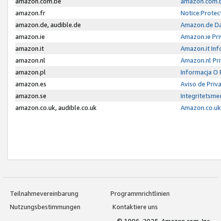
amazon.com.be
amazon.com.b
amazon.fr
Notice:Protec
amazon.de, audible.de
Amazon.de Da
amazon.ie
Amazon.ie Pri
amazon.it
Amazon.it Inf
amazon.nl
Amazon.nl Pri
amazon.pl
Informacja O
amazon.es
Aviso de Priv
amazon.se
Integritetsm
amazon.co.uk, audible.co.uk
Amazon.co.uk 
Teilnahmevereinbarung
Programmrichtlinien
Nutzungsbestimmungen
Kontaktiere uns