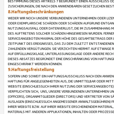
BESTIMMUNG DIESES ARTIKELS 7 BEGRÜNDET EINEN AUSSCHLUSS 
ZUSICHERUNGEN, DIE NACH DEN ANWENDBAREN GESETZLICHEN BE
8.Haftungsbeschränkungen
WEDER WIR NOCH UNSERE VERBUNDENEN UNTERNEHMEN ODER LIZEN
ODER EXEMPLARISCHE SCHÄDEN ODER SCHÄDEN AUFGRUND ENTGANG
NUTZUNGSAUSFALL ODER DATENVERLUST, DIE IM ZUSAMMENHANG MI
DES AUFTRETENS SOLCHER SCHÄDEN HINGEWIESEN WURDEN. FERN
SERVICEANGEBOTEN MAXIMAL DER HÖHE DES GESAMTBETRAGS DER 
ZEITPUNKT DES EREIGNISSES, DAS ZU DEM ZULETZT ENTSTANDENE
ZAHLENDEN VERGÜTUNGEN. SIE VERZICHTEN HIERMIT AUF ETWAIGE 
AUF ERFÜLLUNGSKLAGE, UNTERLASSUNGSKLAGE ODER ANDERE RECHT
DIESES ABSATZES BEGRÜNDET EINE EINSCHRÄNKUNG VON HAFTUNG
EINGESCHRÄNKT WERDEN KÖNNEN.
9.Haftungsfreistellung
SOFERN UND SOWEIT EIN HAFTUNGSAUSSCHLUSS NACH DEN ANWENDB
HAFTUNG FÜR ANGELEGENHEITEN AUS, DIE UNMITTELBAR ODER MITT
WEBSITE (EINSCHLIESSLICH IHRER NUTZUNG DER SERVICEANGEBOTE)
VERPFLICHTEN SICH, UNS, UNSERE VERBUNDENEN UNTERNEHMEN UN
(OFFICERS), ORGANMITGLIEDER (DIRECTORS) UND VERTRETER VON 
AUSLAGEN (EINSCHLIESSLICH ANGEMESSENER ANWALTSGEBÜHREN) FR
IHRER WEBSITE BZW. AUF IHRER WEBSITE ERSCHEINENDEM MATERIAL
MATERIALS MIT ANDEREN APPLIKATIONEN, INHALTEN ODER PROZESSE