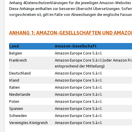
Anhang 4Datenschutzerklärungen für die jeweiligen Amazon-Websites
Diese Anhänge enthalten zur besseren Übersicht Übersetzungen. Sofe
vorgeschrieben ist, gilt im Falle von Abweichungen die englische Fass
ANHANG 1: AMAZON-GESELLSCHAFTEN UND AMAZO
Land
Amazon-Gesellschaft
Belgien
Amazon Europe Core S.à r.l.
Frankreich
Amazon Europe Core S.à r.l.(oder Amazon Fr
entsprechend der Mitteilung)
Deutschland
Amazon Europe Core S.à r.l.
Irland
Amazon Europe Core S.à r.l.
Italien
Amazon Europe Core S.à r.l.
Niederlande
Amazon Europe Core S.à r.l.
Polen
Amazon Europe Core S.à r.l.
Spanien
Amazon Europe Core S.à r.l.
Schweden
Amazon Europe Core S.à r.l.
Vereinigtes Königreich
Amazon Europe Core S.à r.l.