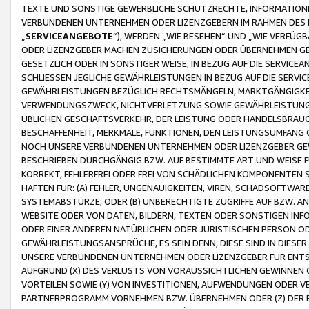
TEXTE UND SONSTIGE GEWERBLICHE SCHUTZRECHTE, INFORMATIONE
VERBUNDENEN UNTERNEHMEN ODER LIZENZGEBERN IM RAHMEN DES
„
SERVICEANGEBOTE
“), WERDEN „WIE BESEHEN“ UND „WIE VERFÜ
ODER LIZENZGEBER MACHEN ZUSICHERUNGEN ODER ÜBERNEHMEN GEW
GESETZLICH ODER IN SONSTIGER WEISE, IN BEZUG AUF DIE SERVI
SCHLIESSEN JEGLICHE GEWÄHRLEISTUNGEN IN BEZUG AUF DIE SERVI
GEWÄHRLEISTUNGEN BEZÜGLICH RECHTSMÄNGELN, MARKTGÄNGIGKEIT
VERWENDUNGSZWECK, NICHTVERLETZUNG SOWIE GEWÄHRLEISTUNGEN 
ÜBLICHEN GESCHÄFTSVERKEHR, DER LEISTUNG ODER HANDELSBRÄUCH
BESCHAFFENHEIT, MERKMALE, FUNKTIONEN, DEN LEISTUNGSUMFANG 
NOCH UNSERE VERBUNDENEN UNTERNEHMEN ODER LIZENZGEBER GEWÄ
BESCHRIEBEN DURCHGÄNGIG BZW. AUF BESTIMMTE ART UND WEISE
KORREKT, FEHLERFREI ODER FREI VON SCHÄDLICHEN KOMPONENTEN
HAFTEN FÜR: (A) FEHLER, UNGENAUIGKEITEN, VIREN, SCHADSOFTW
SYSTEMABSTÜRZE; ODER (B) UNBERECHTIGTE ZUGRIFFE AUF BZW. 
WEBSITE ODER VON DATEN, BILDERN, TEXTEN ODER SONSTIGEN INF
ODER EINER ANDEREN NATÜRLICHEN ODER JURISTISCHEN PERSON OD
GEWÄHRLEISTUNGSANSPRÜCHE, ES SEIN DENN, DIESE SIND IN DIES
UNSERE VERBUNDENEN UNTERNEHMEN ODER LIZENZGEBER FÜR EN
AUFGRUND (X) DES VERLUSTS VON VORAUSSICHTLICHEN GEWINNEN
VORTEILEN SOWIE (Y) VON INVESTITIONEN, AUFWENDUNGEN ODER VE
PARTNERPROGRAMM VORNEHMEN BZW. ÜBERNEHMEN ODER (Z) DER 