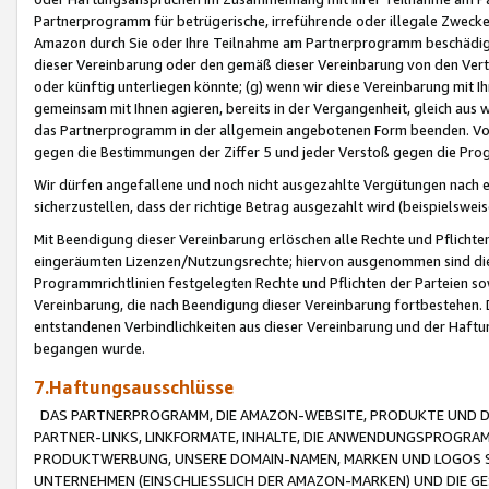
Partnerprogramm für betrügerische, irreführende oder illegale Zwecke
Amazon durch Sie oder Ihre Teilnahme am Partnerprogramm beschädig
dieser Vereinbarung oder den gemäß dieser Vereinbarung von den Vertr
oder künftig unterliegen könnte; (g) wenn wir diese Vereinbarung mit I
gemeinsam mit Ihnen agieren, bereits in der Vergangenheit, gleich aus
das Partnerprogramm in der allgemein angebotenen Form beenden. Vors
gegen die Bestimmungen der Ziffer 5 und jeder Verstoß gegen die Prog
Wir dürfen angefallene und noch nicht ausgezahlte Vergütungen nach 
sicherzustellen, dass der richtige Betrag ausgezahlt wird (beispielsw
Mit Beendigung dieser Vereinbarung erlöschen alle Rechte und Pflichte
eingeräumten Lizenzen/Nutzungsrechte; hiervon ausgenommen sind die in 
Programmrichtlinien festgelegten Rechte und Pflichten der Parteien sow
Vereinbarung, die nach Beendigung dieser Vereinbarung fortbestehen. D
entstandenen Verbindlichkeiten aus dieser Vereinbarung und der Haft
begangen wurde.
7.Haftungsausschlüsse
DAS PARTNERPROGRAMM, DIE AMAZON-WEBSITE, PRODUKTE UND DI
PARTNER-LINKS, LINKFORMATE, INHALTE, DIE ANWENDUNGSPROGR
PRODUKTWERBUNG, UNSERE DOMAIN-NAMEN, MARKEN UND LOGOS S
UNTERNEHMEN (EINSCHLIESSLICH DER AMAZON-MARKEN) UND DIE GE