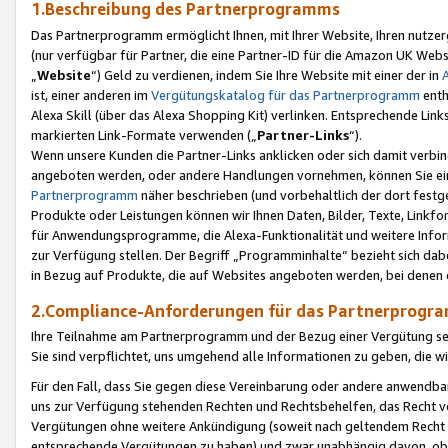
1.Beschreibung des Partnerprogramms
Das Partnerprogramm ermöglicht Ihnen, mit Ihrer Website, Ihren nutzer
(nur verfügbar für Partner, die eine Partner-ID für die Amazon UK We
„
Website
“) Geld zu verdienen, indem Sie Ihre Website mit einer der in
ist, einer anderen im
Vergütungskatalog für das Partnerprogramm
enth
Alexa Skill (über das Alexa Shopping Kit) verlinken. Entsprechende Lin
markierten Link-Formate verwenden („
Partner-Links
“).
Wenn unsere Kunden die Partner-Links anklicken oder sich damit verbi
angeboten werden, oder andere Handlungen vornehmen, können Sie eine
Partnerprogramm
näher beschrieben (und vorbehaltlich der dort festg
Produkte oder Leistungen können wir Ihnen Daten, Bilder, Texte, Linkfo
für Anwendungsprogramme, die Alexa-Funktionalität und weitere Inf
zur Verfügung stellen. Der Begriff „Programminhalte“ bezieht sich dabe
in Bezug auf Produkte, die auf Websites angeboten werden, bei denen 
2.Compliance-Anforderungen für das Partnerprog
Ihre Teilnahme am Partnerprogramm und der Bezug einer Vergütung setz
Sie sind verpflichtet, uns umgehend alle Informationen zu geben, die w
Für den Fall, dass Sie gegen diese Vereinbarung oder andere anwendba
uns zur Verfügung stehenden Rechten und Rechtsbehelfen, das Recht vo
Vergütungen ohne weitere Ankündigung (soweit nach geltendem Recht z
entsprechende Vergütungen zu haben) und zwar unabhängig davon, ob 