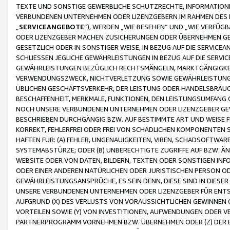
TEXTE UND SONSTIGE GEWERBLICHE SCHUTZRECHTE, INFORMATIONE
VERBUNDENEN UNTERNEHMEN ODER LIZENZGEBERN IM RAHMEN DES
„
SERVICEANGEBOTE
“), WERDEN „WIE BESEHEN“ UND „WIE VERFÜ
ODER LIZENZGEBER MACHEN ZUSICHERUNGEN ODER ÜBERNEHMEN GEW
GESETZLICH ODER IN SONSTIGER WEISE, IN BEZUG AUF DIE SERVI
SCHLIESSEN JEGLICHE GEWÄHRLEISTUNGEN IN BEZUG AUF DIE SERVI
GEWÄHRLEISTUNGEN BEZÜGLICH RECHTSMÄNGELN, MARKTGÄNGIGKEIT
VERWENDUNGSZWECK, NICHTVERLETZUNG SOWIE GEWÄHRLEISTUNGEN 
ÜBLICHEN GESCHÄFTSVERKEHR, DER LEISTUNG ODER HANDELSBRÄUCH
BESCHAFFENHEIT, MERKMALE, FUNKTIONEN, DEN LEISTUNGSUMFANG 
NOCH UNSERE VERBUNDENEN UNTERNEHMEN ODER LIZENZGEBER GEWÄ
BESCHRIEBEN DURCHGÄNGIG BZW. AUF BESTIMMTE ART UND WEISE
KORREKT, FEHLERFREI ODER FREI VON SCHÄDLICHEN KOMPONENTEN
HAFTEN FÜR: (A) FEHLER, UNGENAUIGKEITEN, VIREN, SCHADSOFTW
SYSTEMABSTÜRZE; ODER (B) UNBERECHTIGTE ZUGRIFFE AUF BZW. 
WEBSITE ODER VON DATEN, BILDERN, TEXTEN ODER SONSTIGEN INF
ODER EINER ANDEREN NATÜRLICHEN ODER JURISTISCHEN PERSON OD
GEWÄHRLEISTUNGSANSPRÜCHE, ES SEIN DENN, DIESE SIND IN DIES
UNSERE VERBUNDENEN UNTERNEHMEN ODER LIZENZGEBER FÜR EN
AUFGRUND (X) DES VERLUSTS VON VORAUSSICHTLICHEN GEWINNEN
VORTEILEN SOWIE (Y) VON INVESTITIONEN, AUFWENDUNGEN ODER VE
PARTNERPROGRAMM VORNEHMEN BZW. ÜBERNEHMEN ODER (Z) DER 