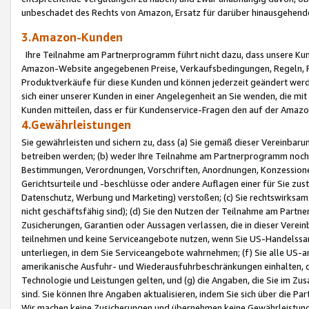
unbeschadet des Rechts von Amazon, Ersatz für darüber hinausgehen
3.Amazon-Kunden
Ihre Teilnahme am Partnerprogramm führt nicht dazu, dass unsere Kun
Amazon-Website angegebenen Preise, Verkaufsbedingungen, Regeln, Ri
Produktverkäufe für diese Kunden und können jederzeit geändert werde
sich einer unserer Kunden in einer Angelegenheit an Sie wenden, die 
Kunden mitteilen, dass er für Kundenservice-Fragen den auf der Ama
4.Gewährleistungen
Sie gewährleisten und sichern zu, dass (a) Sie gemäß dieser Vereinba
betreiben werden; (b) weder Ihre Teilnahme am Partnerprogramm noch d
Bestimmungen, Verordnungen, Vorschriften, Anordnungen, Konzessionen,
Gerichtsurteile und -beschlüsse oder andere Auflagen einer für Sie zu
Datenschutz, Werbung und Marketing) verstoßen; (c) Sie rechtswirksam 
nicht geschäftsfähig sind); (d) Sie den Nutzen der Teilnahme am Partne
Zusicherungen, Garantien oder Aussagen verlassen, die in dieser Verein
teilnehmen und keine Serviceangebote nutzen, wenn Sie US-Handelssa
unterliegen, in dem Sie Serviceangebote wahrnehmen; (f) Sie alle US
amerikanische Ausfuhr- und Wiederausfuhrbeschränkungen einhalten, 
Technologie und Leistungen gelten, und (g) die Angaben, die Sie im 
sind. Sie können Ihre Angaben aktualisieren, indem Sie sich über die 
Wir machen keine Zusicherungen und übernehmen keine Gewährleistun