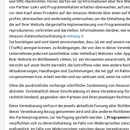
und SMS-Nachrichten. Ferner dürfen wir (a) Informationen über Ihre We
von Partner-Links und Programminhalten erhalten überwachen, aufzei
vor dem Kauf eines Produkts auf der Amazon-Website über einen auf Ih
prüfen, überwachen und anderweitig untersuchen, um die Einhaltung dies
die auf Ihrer Website dargestellte Implementierung von Programminhalt
reproduzieren, verbreiten und darstellen. Informationen darüber, wie w
Amazon-Datenschutzerklärung in
Anhang 4
.
Sie bestätigen und sind damit einverstanden, dass (a) wir und unsere 
(Traffic) anregen können, zu Bedingungen, die von den in dieser Vere
Unternehmen jederzeit (unmittelbar oder mittelbar) Websites oder Appl
Ihrer Website im Wettbewerb stehen, (c) ein Versäumnis unsererseits, I
Verzicht auf unser Recht darstellt, die betroffene oder eine andere B
Aktualisierungen, Handlungen und Zustimmungen, die wir ggf. im Rahme
vorgenommen bzw. erteilt werden und nur wirksam sind, wenn sie schri
Ohne die ausdrückliche vorherige schriftliche Zustimmung von Amazon
abtreten. Vorbehaltlich dieser Einschränkung ist diese Vereinbarung f
rechtlich bindend, gegenüber den Parteien und ihren jeweiligen Rech
Diese Vereinbarung umfasst die jeweils aktuellste Fassung aller Richtli
dieser Vereinbarung Bezug genommen wird und alle anderen Richtlinie
des Partnerprogramms zur Verfügung gestellt werden („
Programmric
verpflichten sich zu deren Einhaltung. Im Falle von Widersprüchen zwi
maßgeblich. Im Falle von Widersprüchen zwischen dieser Vereinbarun