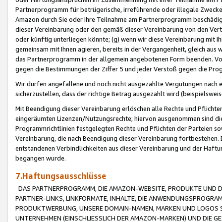
Partnerprogramm für betrügerische, irreführende oder illegale Zwecke
Amazon durch Sie oder Ihre Teilnahme am Partnerprogramm beschädig
dieser Vereinbarung oder den gemäß dieser Vereinbarung von den Vertr
oder künftig unterliegen könnte; (g) wenn wir diese Vereinbarung mit I
gemeinsam mit Ihnen agieren, bereits in der Vergangenheit, gleich aus
das Partnerprogramm in der allgemein angebotenen Form beenden. Vors
gegen die Bestimmungen der Ziffer 5 und jeder Verstoß gegen die Prog
Wir dürfen angefallene und noch nicht ausgezahlte Vergütungen nach 
sicherzustellen, dass der richtige Betrag ausgezahlt wird (beispielsw
Mit Beendigung dieser Vereinbarung erlöschen alle Rechte und Pflichte
eingeräumten Lizenzen/Nutzungsrechte; hiervon ausgenommen sind die in 
Programmrichtlinien festgelegten Rechte und Pflichten der Parteien sow
Vereinbarung, die nach Beendigung dieser Vereinbarung fortbestehen. D
entstandenen Verbindlichkeiten aus dieser Vereinbarung und der Haft
begangen wurde.
7.Haftungsausschlüsse
DAS PARTNERPROGRAMM, DIE AMAZON-WEBSITE, PRODUKTE UND DI
PARTNER-LINKS, LINKFORMATE, INHALTE, DIE ANWENDUNGSPROGR
PRODUKTWERBUNG, UNSERE DOMAIN-NAMEN, MARKEN UND LOGOS S
UNTERNEHMEN (EINSCHLIESSLICH DER AMAZON-MARKEN) UND DIE GE