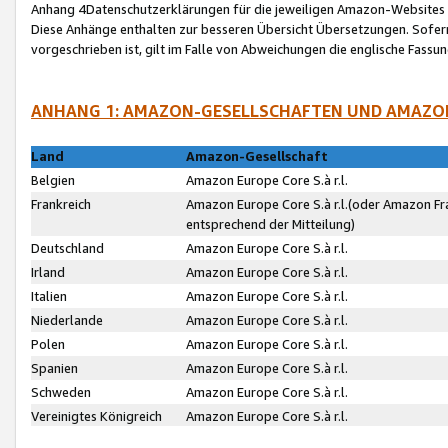
Anhang 4Datenschutzerklärungen für die jeweiligen Amazon-Websites
Diese Anhänge enthalten zur besseren Übersicht Übersetzungen. Sofe
vorgeschrieben ist, gilt im Falle von Abweichungen die englische Fass
ANHANG 1: AMAZON-GESELLSCHAFTEN UND AMAZO
Land
Amazon-Gesellschaft
Belgien
Amazon Europe Core S.à r.l.
Frankreich
Amazon Europe Core S.à r.l.(oder Amazon Fr
entsprechend der Mitteilung)
Deutschland
Amazon Europe Core S.à r.l.
Irland
Amazon Europe Core S.à r.l.
Italien
Amazon Europe Core S.à r.l.
Niederlande
Amazon Europe Core S.à r.l.
Polen
Amazon Europe Core S.à r.l.
Spanien
Amazon Europe Core S.à r.l.
Schweden
Amazon Europe Core S.à r.l.
Vereinigtes Königreich
Amazon Europe Core S.à r.l.