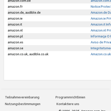
amazon.com.be
amazon.com.b
amazon.fr
Notice:Protec
amazon.de, audible.de
Amazon.de Da
amazon.ie
Amazon.ie Pri
amazon.it
Amazon.it Inf
amazon.nl
Amazon.nl Pri
amazon.pl
Informacja O
amazon.es
Aviso de Priv
amazon.se
Integritetsm
amazon.co.uk, audible.co.uk
Amazon.co.uk 
Teilnahmevereinbarung
Programmrichtlinien
Nutzungsbestimmungen
Kontaktiere uns