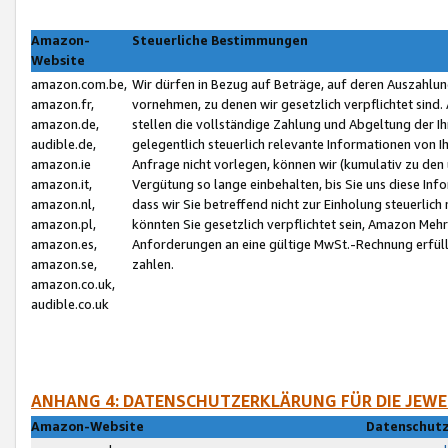
Amazon-
Steuerliche Bestimmungen
Website
amazon.com.be,
Wir dürfen in Bezug auf Beträge, auf deren Auszahlun
amazon.fr,
vornehmen, zu denen wir gesetzlich verpflichtet sind
amazon.de,
stellen die vollständige Zahlung und Abgeltung der 
audible.de,
gelegentlich steuerlich relevante Informationen von I
amazon.ie
Anfrage nicht vorlegen, können wir (kumulativ zu de
amazon.it,
Vergütung so lange einbehalten, bis Sie uns diese Inf
amazon.nl,
dass wir Sie betreffend nicht zur Einholung steuerlich 
amazon.pl,
könnten Sie gesetzlich verpflichtet sein, Amazon Meh
amazon.es,
Anforderungen an eine gültige MwSt.-Rechnung erfüllt
amazon.se,
zahlen.
amazon.co.uk,
audible.co.uk
ANHANG 4: DATENSCHUTZERKLÄRUNG FÜR DIE JEWE
Amazon-Website
Datenschutz