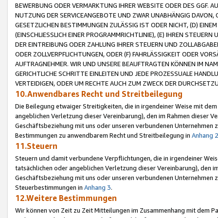
BEWERBUNG ODER VERMARKTUNG IHRER WEBSITE ODER DES GGF. AUF 
NUTZUNG DER SERVICEANGEBOTE UND ZWAR UNABHÄNGIG DAVON, O
GESETZLICHEN BESTIMMUNGEN ZULÄSSIG IST ODER NICHT, (D) EINE
(EINSCHLIESSLICH EINER PROGRAMMRICHTLINIE), (E) IHREN STEUER
DER EINTREIBUNG ODER ZAHLUNG IHRER STEUERN UND ZOLLABGAB
ODER ZOLLVERPFLICHTUNGEN, ODER (F) FAHRLÄSSIGKEIT ODER VORS
AUFTRAGNEHMER. WIR UND UNSERE BEAUFTRAGTEN KÖNNEN IM NAME
GERICHTLICHE SCHRITTE EINLEITEN UND JEDE PROZESSUALE HAND
VERTEIDIGEN, ODER UM RECHTE AUCH ZUM ZWECK DER DURCHSETZU
10.Anwendbares Recht und Streitbeilegung
Die Beilegung etwaiger Streitigkeiten, die in irgendeiner Weise mit de
angeblichen Verletzung dieser Vereinbarung), den im Rahmen dieser Ve
Geschäftsbeziehung mit uns oder unseren verbundenen Unternehmen zu
Bestimmungen zu anwendbarem Recht und Streitbeilegung in
Anhang 
11.Steuern
Steuern und damit verbundene Verpflichtungen, die in irgendeiner Wei
tatsächlichen oder angeblichen Verletzung dieser Vereinbarung), den 
Geschäftsbeziehung mit uns oder unseren verbundenen Unternehmen z
Steuerbestimmungen in
Anhang 3
.
12.Weitere Bestimmungen
Wir können von Zeit zu Zeit Mitteilungen im Zusammenhang mit dem Par