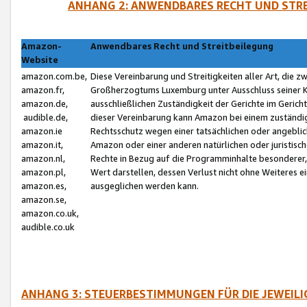
ANHANG 2: ANWENDBARES RECHT UND STRE
Amazon-
Anwendbares Recht und Streitbeilegung
Website
amazon.com.be,
Diese Vereinbarung und Streitigkeiten aller Art, die 
amazon.fr,
Großherzogtums Luxemburg unter Ausschluss seiner Kol
amazon.de,
ausschließlichen Zuständigkeit der Gerichte im Geri
audible.de,
dieser Vereinbarung kann Amazon bei einem zuständig
amazon.ie
Rechtsschutz wegen einer tatsächlichen oder angebli
amazon.it,
Amazon oder einer anderen natürlichen oder juristisc
amazon.nl,
Rechte in Bezug auf die Programminhalte besonderer,
amazon.pl,
Wert darstellen, dessen Verlust nicht ohne Weiteres e
amazon.es,
ausgeglichen werden kann.
amazon.se,
amazon.co.uk,
audible.co.uk
ANHANG 3: STEUERBESTIMMUNGEN FÜR DIE JEWEIL