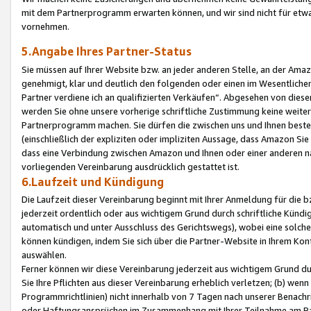
mit dem Partnerprogramm erwarten können, und wir sind nicht für etwa
vornehmen.
5.Angabe Ihres Partner-Status
Sie müssen auf Ihrer Website bzw. an jeder anderen Stelle, an der Am
genehmigt, klar und deutlich den folgenden oder einen im Wesentlichen
Partner verdiene ich an qualifizierten Verkäufen“. Abgesehen von die
werden Sie ohne unsere vorherige schriftliche Zustimmung keine weite
Partnerprogramm machen. Sie dürfen die zwischen uns und Ihnen best
(einschließlich der expliziten oder impliziten Aussage, dass Amazon Si
dass eine Verbindung zwischen Amazon und Ihnen oder einer anderen natü
vorliegenden Vereinbarung ausdrücklich gestattet ist.
6.Laufzeit und Kündigung
Die Laufzeit dieser Vereinbarung beginnt mit Ihrer Anmeldung für die 
jederzeit ordentlich oder aus wichtigem Grund durch schriftliche Kündi
automatisch und unter Ausschluss des Gerichtswegs), wobei eine solch
können kündigen, indem Sie sich über die Partner-Website in Ihrem Ko
auswählen.
Ferner können wir diese Vereinbarung jederzeit aus wichtigem Grund dur
Sie Ihre Pflichten aus dieser Vereinbarung erheblich verletzen; (b) wen
Programmrichtlinien) nicht innerhalb von 7 Tagen nach unserer Benachr
oder Haftungsansprüchen im Zusammenhang mit Ihrer Teilnahme am Pa