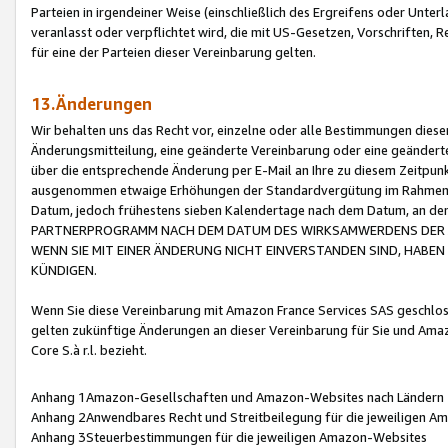
Parteien in irgendeiner Weise (einschließlich des Ergreifens oder Unt
veranlasst oder verpflichtet wird, die mit US-Gesetzen, Vorschriften,
für eine der Parteien dieser Vereinbarung gelten.
13.Änderungen
Wir behalten uns das Recht vor, einzelne oder alle Bestimmungen diese
Änderungsmitteilung, eine geänderte Vereinbarung oder eine geänderte 
über die entsprechende Änderung per E-Mail an Ihre zu diesem Zeitpun
ausgenommen etwaige Erhöhungen der Standardvergütung im Rahmen
Datum, jedoch frühestens sieben Kalendertage nach dem Datum, an de
PARTNERPROGRAMM NACH DEM DATUM DES WIRKSAMWERDENS DER Ä
WENN SIE MIT EINER ÄNDERUNG NICHT EINVERSTANDEN SIND, HABEN S
KÜNDIGEN.
Wenn Sie diese Vereinbarung mit Amazon France Services SAS geschlo
gelten zukünftige Änderungen an dieser Vereinbarung für Sie und Ama
Core S.à r.l. bezieht.
Anhang 1Amazon-Gesellschaften und Amazon-Websites nach Ländern
Anhang 2Anwendbares Recht und Streitbeilegung für die jeweiligen 
Anhang 3Steuerbestimmungen für die jeweiligen Amazon-Websites