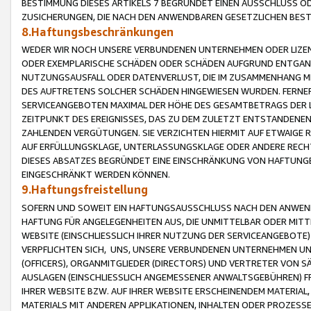
BESTIMMUNG DIESES ARTIKELS 7 BEGRÜNDET EINEN AUSSCHLUSS 
ZUSICHERUNGEN, DIE NACH DEN ANWENDBAREN GESETZLICHEN BE
8.Haftungsbeschränkungen
WEDER WIR NOCH UNSERE VERBUNDENEN UNTERNEHMEN ODER LIZEN
ODER EXEMPLARISCHE SCHÄDEN ODER SCHÄDEN AUFGRUND ENTGANG
NUTZUNGSAUSFALL ODER DATENVERLUST, DIE IM ZUSAMMENHANG MI
DES AUFTRETENS SOLCHER SCHÄDEN HINGEWIESEN WURDEN. FERN
SERVICEANGEBOTEN MAXIMAL DER HÖHE DES GESAMTBETRAGS DER 
ZEITPUNKT DES EREIGNISSES, DAS ZU DEM ZULETZT ENTSTANDENE
ZAHLENDEN VERGÜTUNGEN. SIE VERZICHTEN HIERMIT AUF ETWAIGE 
AUF ERFÜLLUNGSKLAGE, UNTERLASSUNGSKLAGE ODER ANDERE RECHT
DIESES ABSATZES BEGRÜNDET EINE EINSCHRÄNKUNG VON HAFTUNG
EINGESCHRÄNKT WERDEN KÖNNEN.
9.Haftungsfreistellung
SOFERN UND SOWEIT EIN HAFTUNGSAUSSCHLUSS NACH DEN ANWENDB
HAFTUNG FÜR ANGELEGENHEITEN AUS, DIE UNMITTELBAR ODER MITT
WEBSITE (EINSCHLIESSLICH IHRER NUTZUNG DER SERVICEANGEBOTE)
VERPFLICHTEN SICH, UNS, UNSERE VERBUNDENEN UNTERNEHMEN UN
(OFFICERS), ORGANMITGLIEDER (DIRECTORS) UND VERTRETER VON 
AUSLAGEN (EINSCHLIESSLICH ANGEMESSENER ANWALTSGEBÜHREN) FR
IHRER WEBSITE BZW. AUF IHRER WEBSITE ERSCHEINENDEM MATERIAL
MATERIALS MIT ANDEREN APPLIKATIONEN, INHALTEN ODER PROZESSE