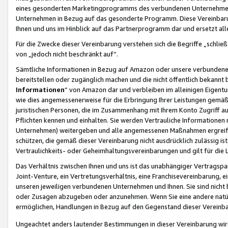
eines gesonderten Marketingprogramms des verbundenen Unternehmens
Unternehmen in Bezug auf das gesonderte Programm. Diese Vereinbarung
Ihnen und uns im Hinblick auf das Partnerprogramm dar und ersetzt al
Für die Zwecke dieser Vereinbarung verstehen sich die Begriffe „schließ
von „jedoch nicht beschränkt auf“.
Sämtliche Informationen in Bezug auf Amazon oder unsere verbunde
bereitstellen oder zugänglich machen und die nicht öffentlich bekannt bz
Informationen
“ von Amazon dar und verbleiben im alleinigen Eigent
wie dies angemessenerweise für die Erbringung Ihrer Leistungen gemäß d
juristischen Personen, die im Zusammenhang mit Ihrem Konto Zugriff au
Pflichten kennen und einhalten. Sie werden Vertrauliche Informationen 
Unternehmen) weitergeben und alle angemessenen Maßnahmen ergreifen
schützen, die gemäß dieser Vereinbarung nicht ausdrücklich zulässig is
Vertraulichkeits- oder Geheimhaltungsvereinbarungen und gilt für die
Das Verhältnis zwischen Ihnen und uns ist das unabhängiger Vertragspa
Joint-Venture, ein Vertretungsverhältnis, eine Franchisevereinbarung, 
unseren jeweiligen verbundenen Unternehmen und Ihnen. Sie sind ni
oder Zusagen abzugeben oder anzunehmen. Wenn Sie eine andere natürli
ermöglichen, Handlungen in Bezug auf den Gegenstand dieser Vereinbar
Ungeachtet anders lautender Bestimmungen in dieser Vereinbarung wird