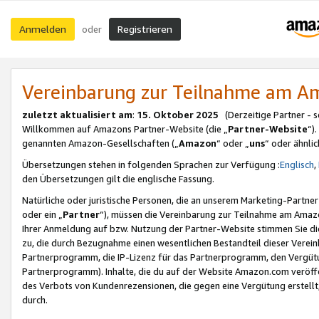
Anmelden
Registrieren
oder
Vereinbarung zur Teilnahme am 
zuletzt aktualisiert am
:
15. Oktober 2025
(Derzeitige Partner - 
Willkommen auf Amazons Partner-Website (die „
Partner-Website
“)
genannten Amazon-Gesellschaften („
Amazon
“ oder „
uns
“ oder ähnli
Übersetzungen stehen in folgenden Sprachen zur Verfügung :
Englisch
,
den Übersetzungen gilt die englische Fassung.
Natürliche oder juristische Personen, die an unserem Marketing-Partn
oder ein „
Partner
“), müssen die Vereinbarung zur Teilnahme am Ama
Ihrer Anmeldung auf bzw. Nutzung der Partner-Website stimmen Sie die
zu, die durch Bezugnahme einen wesentlichen Bestandteil dieser Verei
Partnerprogramm, die IP-Lizenz für das Partnerprogramm, den Vergütu
Partnerprogramm). Inhalte, die du auf der Website Amazon.com veröffe
des Verbots von Kundenrezensionen, die gegen eine Vergütung erstellt, 
durch.