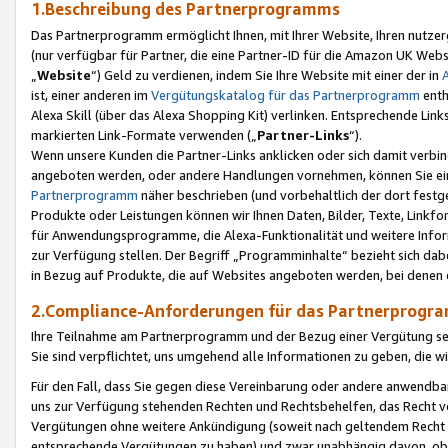
1.Beschreibung des Partnerprogramms
Das Partnerprogramm ermöglicht Ihnen, mit Ihrer Website, Ihren nutzer
(nur verfügbar für Partner, die eine Partner-ID für die Amazon UK We
„
Website
“) Geld zu verdienen, indem Sie Ihre Website mit einer der in
ist, einer anderen im
Vergütungskatalog für das Partnerprogramm
enth
Alexa Skill (über das Alexa Shopping Kit) verlinken. Entsprechende Lin
markierten Link-Formate verwenden („
Partner-Links
“).
Wenn unsere Kunden die Partner-Links anklicken oder sich damit verbi
angeboten werden, oder andere Handlungen vornehmen, können Sie eine
Partnerprogramm
näher beschrieben (und vorbehaltlich der dort festg
Produkte oder Leistungen können wir Ihnen Daten, Bilder, Texte, Linkfo
für Anwendungsprogramme, die Alexa-Funktionalität und weitere Inf
zur Verfügung stellen. Der Begriff „Programminhalte“ bezieht sich dabe
in Bezug auf Produkte, die auf Websites angeboten werden, bei denen 
2.Compliance-Anforderungen für das Partnerprog
Ihre Teilnahme am Partnerprogramm und der Bezug einer Vergütung setz
Sie sind verpflichtet, uns umgehend alle Informationen zu geben, die w
Für den Fall, dass Sie gegen diese Vereinbarung oder andere anwendba
uns zur Verfügung stehenden Rechten und Rechtsbehelfen, das Recht vo
Vergütungen ohne weitere Ankündigung (soweit nach geltendem Recht z
entsprechende Vergütungen zu haben) und zwar unabhängig davon, ob 