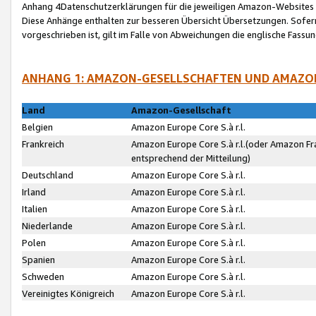
Anhang 4Datenschutzerklärungen für die jeweiligen Amazon-Websites
Diese Anhänge enthalten zur besseren Übersicht Übersetzungen. Sofe
vorgeschrieben ist, gilt im Falle von Abweichungen die englische Fass
ANHANG 1: AMAZON-GESELLSCHAFTEN UND AMAZO
Land
Amazon-Gesellschaft
Belgien
Amazon Europe Core S.à r.l.
Frankreich
Amazon Europe Core S.à r.l.(oder Amazon Fr
entsprechend der Mitteilung)
Deutschland
Amazon Europe Core S.à r.l.
Irland
Amazon Europe Core S.à r.l.
Italien
Amazon Europe Core S.à r.l.
Niederlande
Amazon Europe Core S.à r.l.
Polen
Amazon Europe Core S.à r.l.
Spanien
Amazon Europe Core S.à r.l.
Schweden
Amazon Europe Core S.à r.l.
Vereinigtes Königreich
Amazon Europe Core S.à r.l.