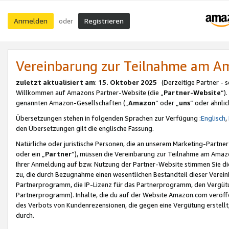
Anmelden
Registrieren
oder
Vereinbarung zur Teilnahme am 
zuletzt aktualisiert am
:
15. Oktober 2025
(Derzeitige Partner - 
Willkommen auf Amazons Partner-Website (die „
Partner-Website
“)
genannten Amazon-Gesellschaften („
Amazon
“ oder „
uns
“ oder ähnli
Übersetzungen stehen in folgenden Sprachen zur Verfügung :
Englisch
,
den Übersetzungen gilt die englische Fassung.
Natürliche oder juristische Personen, die an unserem Marketing-Partn
oder ein „
Partner
“), müssen die Vereinbarung zur Teilnahme am Ama
Ihrer Anmeldung auf bzw. Nutzung der Partner-Website stimmen Sie die
zu, die durch Bezugnahme einen wesentlichen Bestandteil dieser Verei
Partnerprogramm, die IP-Lizenz für das Partnerprogramm, den Vergütu
Partnerprogramm). Inhalte, die du auf der Website Amazon.com veröffe
des Verbots von Kundenrezensionen, die gegen eine Vergütung erstellt, 
durch.