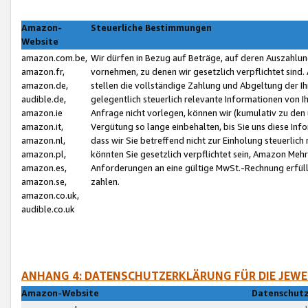
Amazon-
Steuerliche Bestimmungen
Website
amazon.com.be,
Wir dürfen in Bezug auf Beträge, auf deren Auszahlun
amazon.fr,
vornehmen, zu denen wir gesetzlich verpflichtet sind
amazon.de,
stellen die vollständige Zahlung und Abgeltung der 
audible.de,
gelegentlich steuerlich relevante Informationen von I
amazon.ie
Anfrage nicht vorlegen, können wir (kumulativ zu de
amazon.it,
Vergütung so lange einbehalten, bis Sie uns diese Inf
amazon.nl,
dass wir Sie betreffend nicht zur Einholung steuerlich 
amazon.pl,
könnten Sie gesetzlich verpflichtet sein, Amazon Meh
amazon.es,
Anforderungen an eine gültige MwSt.-Rechnung erfüllt
amazon.se,
zahlen.
amazon.co.uk,
audible.co.uk
ANHANG 4: DATENSCHUTZERKLÄRUNG FÜR DIE JEWE
Amazon-Website
Datenschutz