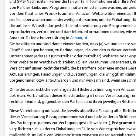
und SMS-Nachrichten. Ferner dürfen wir (a) Informationen über Ihre We
von Partner-Links und Programminhalten erhalten überwachen, aufzei
vor dem Kauf eines Produkts auf der Amazon-Website über einen auf Ih
prüfen, überwachen und anderweitig untersuchen, um die Einhaltung dies
die auf Ihrer Website dargestellte Implementierung von Programminhalt
reproduzieren, verbreiten und darstellen. Informationen darüber, wie w
Amazon-Datenschutzerklärung in
Anhang 4
.
Sie bestätigen und sind damit einverstanden, dass (a) wir und unsere 
(Traffic) anregen können, zu Bedingungen, die von den in dieser Vere
Unternehmen jederzeit (unmittelbar oder mittelbar) Websites oder Appl
Ihrer Website im Wettbewerb stehen, (c) ein Versäumnis unsererseits, I
Verzicht auf unser Recht darstellt, die betroffene oder eine andere B
Aktualisierungen, Handlungen und Zustimmungen, die wir ggf. im Rahme
vorgenommen bzw. erteilt werden und nur wirksam sind, wenn sie schri
Ohne die ausdrückliche vorherige schriftliche Zustimmung von Amazon
abtreten. Vorbehaltlich dieser Einschränkung ist diese Vereinbarung f
rechtlich bindend, gegenüber den Parteien und ihren jeweiligen Rech
Diese Vereinbarung umfasst die jeweils aktuellste Fassung aller Richtli
dieser Vereinbarung Bezug genommen wird und alle anderen Richtlinie
des Partnerprogramms zur Verfügung gestellt werden („
Programmric
verpflichten sich zu deren Einhaltung. Im Falle von Widersprüchen zwi
maßgeblich. Im Falle von Widersprüchen zwischen dieser Vereinbarun