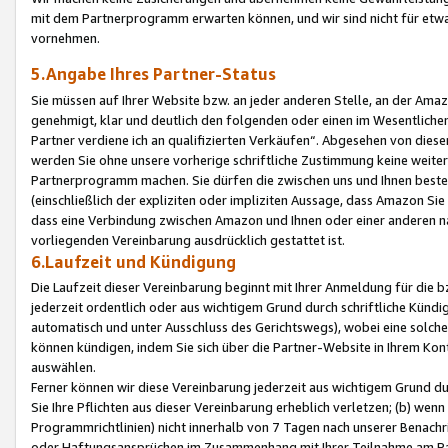
mit dem Partnerprogramm erwarten können, und wir sind nicht für etwa
vornehmen.
5.Angabe Ihres Partner-Status
Sie müssen auf Ihrer Website bzw. an jeder anderen Stelle, an der Am
genehmigt, klar und deutlich den folgenden oder einen im Wesentlichen
Partner verdiene ich an qualifizierten Verkäufen“. Abgesehen von die
werden Sie ohne unsere vorherige schriftliche Zustimmung keine weite
Partnerprogramm machen. Sie dürfen die zwischen uns und Ihnen best
(einschließlich der expliziten oder impliziten Aussage, dass Amazon Si
dass eine Verbindung zwischen Amazon und Ihnen oder einer anderen natü
vorliegenden Vereinbarung ausdrücklich gestattet ist.
6.Laufzeit und Kündigung
Die Laufzeit dieser Vereinbarung beginnt mit Ihrer Anmeldung für die 
jederzeit ordentlich oder aus wichtigem Grund durch schriftliche Kündi
automatisch und unter Ausschluss des Gerichtswegs), wobei eine solch
können kündigen, indem Sie sich über die Partner-Website in Ihrem Ko
auswählen.
Ferner können wir diese Vereinbarung jederzeit aus wichtigem Grund dur
Sie Ihre Pflichten aus dieser Vereinbarung erheblich verletzen; (b) wen
Programmrichtlinien) nicht innerhalb von 7 Tagen nach unserer Benachr
oder Haftungsansprüchen im Zusammenhang mit Ihrer Teilnahme am Pa