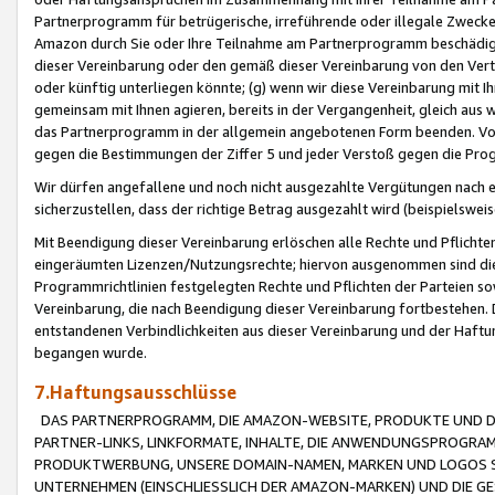
Partnerprogramm für betrügerische, irreführende oder illegale Zwecke
Amazon durch Sie oder Ihre Teilnahme am Partnerprogramm beschädig
dieser Vereinbarung oder den gemäß dieser Vereinbarung von den Vertr
oder künftig unterliegen könnte; (g) wenn wir diese Vereinbarung mit I
gemeinsam mit Ihnen agieren, bereits in der Vergangenheit, gleich aus
das Partnerprogramm in der allgemein angebotenen Form beenden. Vors
gegen die Bestimmungen der Ziffer 5 und jeder Verstoß gegen die Prog
Wir dürfen angefallene und noch nicht ausgezahlte Vergütungen nach 
sicherzustellen, dass der richtige Betrag ausgezahlt wird (beispielsw
Mit Beendigung dieser Vereinbarung erlöschen alle Rechte und Pflichte
eingeräumten Lizenzen/Nutzungsrechte; hiervon ausgenommen sind die in 
Programmrichtlinien festgelegten Rechte und Pflichten der Parteien sow
Vereinbarung, die nach Beendigung dieser Vereinbarung fortbestehen. D
entstandenen Verbindlichkeiten aus dieser Vereinbarung und der Haft
begangen wurde.
7.Haftungsausschlüsse
DAS PARTNERPROGRAMM, DIE AMAZON-WEBSITE, PRODUKTE UND DI
PARTNER-LINKS, LINKFORMATE, INHALTE, DIE ANWENDUNGSPROGR
PRODUKTWERBUNG, UNSERE DOMAIN-NAMEN, MARKEN UND LOGOS S
UNTERNEHMEN (EINSCHLIESSLICH DER AMAZON-MARKEN) UND DIE GE