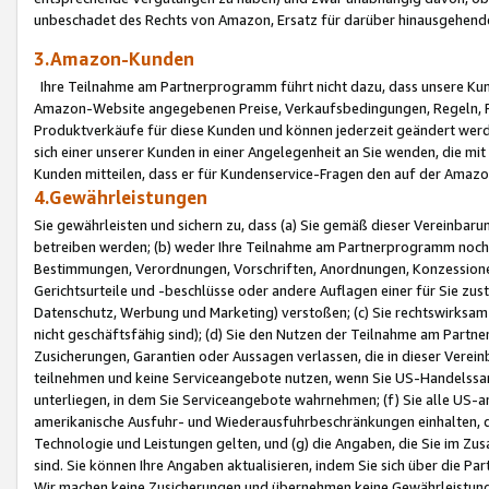
unbeschadet des Rechts von Amazon, Ersatz für darüber hinausgehen
3.Amazon-Kunden
Ihre Teilnahme am Partnerprogramm führt nicht dazu, dass unsere Kun
Amazon-Website angegebenen Preise, Verkaufsbedingungen, Regeln, Ri
Produktverkäufe für diese Kunden und können jederzeit geändert werde
sich einer unserer Kunden in einer Angelegenheit an Sie wenden, die 
Kunden mitteilen, dass er für Kundenservice-Fragen den auf der Ama
4.Gewährleistungen
Sie gewährleisten und sichern zu, dass (a) Sie gemäß dieser Vereinba
betreiben werden; (b) weder Ihre Teilnahme am Partnerprogramm noch d
Bestimmungen, Verordnungen, Vorschriften, Anordnungen, Konzessionen,
Gerichtsurteile und -beschlüsse oder andere Auflagen einer für Sie zu
Datenschutz, Werbung und Marketing) verstoßen; (c) Sie rechtswirksam 
nicht geschäftsfähig sind); (d) Sie den Nutzen der Teilnahme am Partne
Zusicherungen, Garantien oder Aussagen verlassen, die in dieser Verein
teilnehmen und keine Serviceangebote nutzen, wenn Sie US-Handelssa
unterliegen, in dem Sie Serviceangebote wahrnehmen; (f) Sie alle US
amerikanische Ausfuhr- und Wiederausfuhrbeschränkungen einhalten, 
Technologie und Leistungen gelten, und (g) die Angaben, die Sie im 
sind. Sie können Ihre Angaben aktualisieren, indem Sie sich über die 
Wir machen keine Zusicherungen und übernehmen keine Gewährleistun