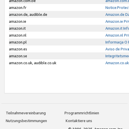
amazon.com.be
amazon.com.b
amazon.fr
Notice:Protec
amazon.de, audible.de
Amazon.de Da
amazon.ie
Amazon.ie Pri
amazon.it
Amazon.it Inf
amazon.nl
Amazon.nl Pri
amazon.pl
Informacja O
amazon.es
Aviso de Priv
amazon.se
Integritetsm
amazon.co.uk, audible.co.uk
Amazon.co.uk 
Teilnahmevereinbarung
Programmrichtlinien
Nutzungsbestimmungen
Kontaktiere uns