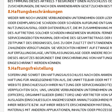
BESTIMMUNG DIESES ARTIKELS 7 BEGRÜNDET EINEN AUSSCHLUSS 
ZUSICHERUNGEN, DIE NACH DEN ANWENDBAREN GESETZLICHEN BE
8.Haftungsbeschränkungen
WEDER WIR NOCH UNSERE VERBUNDENEN UNTERNEHMEN ODER LIZEN
ODER EXEMPLARISCHE SCHÄDEN ODER SCHÄDEN AUFGRUND ENTGANG
NUTZUNGSAUSFALL ODER DATENVERLUST, DIE IM ZUSAMMENHANG MI
DES AUFTRETENS SOLCHER SCHÄDEN HINGEWIESEN WURDEN. FERN
SERVICEANGEBOTEN MAXIMAL DER HÖHE DES GESAMTBETRAGS DER 
ZEITPUNKT DES EREIGNISSES, DAS ZU DEM ZULETZT ENTSTANDENE
ZAHLENDEN VERGÜTUNGEN. SIE VERZICHTEN HIERMIT AUF ETWAIGE 
AUF ERFÜLLUNGSKLAGE, UNTERLASSUNGSKLAGE ODER ANDERE RECHT
DIESES ABSATZES BEGRÜNDET EINE EINSCHRÄNKUNG VON HAFTUNG
EINGESCHRÄNKT WERDEN KÖNNEN.
9.Haftungsfreistellung
SOFERN UND SOWEIT EIN HAFTUNGSAUSSCHLUSS NACH DEN ANWENDB
HAFTUNG FÜR ANGELEGENHEITEN AUS, DIE UNMITTELBAR ODER MITT
WEBSITE (EINSCHLIESSLICH IHRER NUTZUNG DER SERVICEANGEBOTE)
VERPFLICHTEN SICH, UNS, UNSERE VERBUNDENEN UNTERNEHMEN UN
(OFFICERS), ORGANMITGLIEDER (DIRECTORS) UND VERTRETER VON 
AUSLAGEN (EINSCHLIESSLICH ANGEMESSENER ANWALTSGEBÜHREN) FR
IHRER WEBSITE BZW. AUF IHRER WEBSITE ERSCHEINENDEM MATERIAL
MATERIALS MIT ANDEREN APPLIKATIONEN, INHALTEN ODER PROZESSE