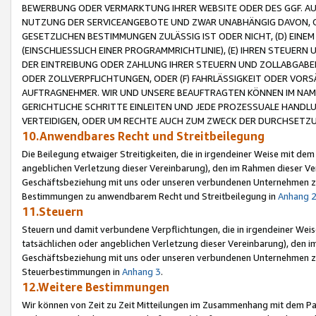
BEWERBUNG ODER VERMARKTUNG IHRER WEBSITE ODER DES GGF. AUF 
NUTZUNG DER SERVICEANGEBOTE UND ZWAR UNABHÄNGIG DAVON, O
GESETZLICHEN BESTIMMUNGEN ZULÄSSIG IST ODER NICHT, (D) EINE
(EINSCHLIESSLICH EINER PROGRAMMRICHTLINIE), (E) IHREN STEUER
DER EINTREIBUNG ODER ZAHLUNG IHRER STEUERN UND ZOLLABGAB
ODER ZOLLVERPFLICHTUNGEN, ODER (F) FAHRLÄSSIGKEIT ODER VORS
AUFTRAGNEHMER. WIR UND UNSERE BEAUFTRAGTEN KÖNNEN IM NAME
GERICHTLICHE SCHRITTE EINLEITEN UND JEDE PROZESSUALE HAND
VERTEIDIGEN, ODER UM RECHTE AUCH ZUM ZWECK DER DURCHSETZU
10.Anwendbares Recht und Streitbeilegung
Die Beilegung etwaiger Streitigkeiten, die in irgendeiner Weise mit de
angeblichen Verletzung dieser Vereinbarung), den im Rahmen dieser Ve
Geschäftsbeziehung mit uns oder unseren verbundenen Unternehmen zu
Bestimmungen zu anwendbarem Recht und Streitbeilegung in
Anhang 
11.Steuern
Steuern und damit verbundene Verpflichtungen, die in irgendeiner Wei
tatsächlichen oder angeblichen Verletzung dieser Vereinbarung), den 
Geschäftsbeziehung mit uns oder unseren verbundenen Unternehmen z
Steuerbestimmungen in
Anhang 3
.
12.Weitere Bestimmungen
Wir können von Zeit zu Zeit Mitteilungen im Zusammenhang mit dem Par