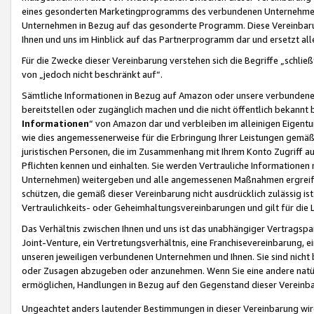
eines gesonderten Marketingprogramms des verbundenen Unternehmens
Unternehmen in Bezug auf das gesonderte Programm. Diese Vereinbarung
Ihnen und uns im Hinblick auf das Partnerprogramm dar und ersetzt al
Für die Zwecke dieser Vereinbarung verstehen sich die Begriffe „schließ
von „jedoch nicht beschränkt auf“.
Sämtliche Informationen in Bezug auf Amazon oder unsere verbunde
bereitstellen oder zugänglich machen und die nicht öffentlich bekannt bz
Informationen
“ von Amazon dar und verbleiben im alleinigen Eigent
wie dies angemessenerweise für die Erbringung Ihrer Leistungen gemäß d
juristischen Personen, die im Zusammenhang mit Ihrem Konto Zugriff au
Pflichten kennen und einhalten. Sie werden Vertrauliche Informationen 
Unternehmen) weitergeben und alle angemessenen Maßnahmen ergreifen
schützen, die gemäß dieser Vereinbarung nicht ausdrücklich zulässig is
Vertraulichkeits- oder Geheimhaltungsvereinbarungen und gilt für die
Das Verhältnis zwischen Ihnen und uns ist das unabhängiger Vertragspa
Joint-Venture, ein Vertretungsverhältnis, eine Franchisevereinbarung, 
unseren jeweiligen verbundenen Unternehmen und Ihnen. Sie sind ni
oder Zusagen abzugeben oder anzunehmen. Wenn Sie eine andere natürli
ermöglichen, Handlungen in Bezug auf den Gegenstand dieser Vereinbar
Ungeachtet anders lautender Bestimmungen in dieser Vereinbarung wird