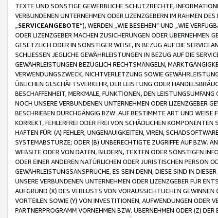
TEXTE UND SONSTIGE GEWERBLICHE SCHUTZRECHTE, INFORMATIONE
VERBUNDENEN UNTERNEHMEN ODER LIZENZGEBERN IM RAHMEN DES
„
SERVICEANGEBOTE
“), WERDEN „WIE BESEHEN“ UND „WIE VERFÜ
ODER LIZENZGEBER MACHEN ZUSICHERUNGEN ODER ÜBERNEHMEN GEW
GESETZLICH ODER IN SONSTIGER WEISE, IN BEZUG AUF DIE SERVI
SCHLIESSEN JEGLICHE GEWÄHRLEISTUNGEN IN BEZUG AUF DIE SERVI
GEWÄHRLEISTUNGEN BEZÜGLICH RECHTSMÄNGELN, MARKTGÄNGIGKEIT
VERWENDUNGSZWECK, NICHTVERLETZUNG SOWIE GEWÄHRLEISTUNGEN 
ÜBLICHEN GESCHÄFTSVERKEHR, DER LEISTUNG ODER HANDELSBRÄUCH
BESCHAFFENHEIT, MERKMALE, FUNKTIONEN, DEN LEISTUNGSUMFANG 
NOCH UNSERE VERBUNDENEN UNTERNEHMEN ODER LIZENZGEBER GEWÄ
BESCHRIEBEN DURCHGÄNGIG BZW. AUF BESTIMMTE ART UND WEISE
KORREKT, FEHLERFREI ODER FREI VON SCHÄDLICHEN KOMPONENTEN
HAFTEN FÜR: (A) FEHLER, UNGENAUIGKEITEN, VIREN, SCHADSOFTW
SYSTEMABSTÜRZE; ODER (B) UNBERECHTIGTE ZUGRIFFE AUF BZW. 
WEBSITE ODER VON DATEN, BILDERN, TEXTEN ODER SONSTIGEN INF
ODER EINER ANDEREN NATÜRLICHEN ODER JURISTISCHEN PERSON OD
GEWÄHRLEISTUNGSANSPRÜCHE, ES SEIN DENN, DIESE SIND IN DIES
UNSERE VERBUNDENEN UNTERNEHMEN ODER LIZENZGEBER FÜR EN
AUFGRUND (X) DES VERLUSTS VON VORAUSSICHTLICHEN GEWINNEN
VORTEILEN SOWIE (Y) VON INVESTITIONEN, AUFWENDUNGEN ODER VE
PARTNERPROGRAMM VORNEHMEN BZW. ÜBERNEHMEN ODER (Z) DER 