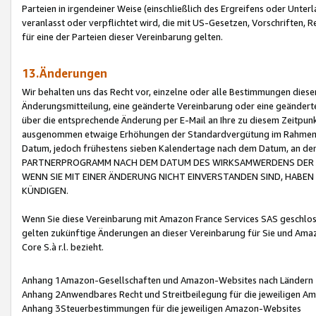
Parteien in irgendeiner Weise (einschließlich des Ergreifens oder Unt
veranlasst oder verpflichtet wird, die mit US-Gesetzen, Vorschriften,
für eine der Parteien dieser Vereinbarung gelten.
13.Änderungen
Wir behalten uns das Recht vor, einzelne oder alle Bestimmungen diese
Änderungsmitteilung, eine geänderte Vereinbarung oder eine geänderte 
über die entsprechende Änderung per E-Mail an Ihre zu diesem Zeitpun
ausgenommen etwaige Erhöhungen der Standardvergütung im Rahmen
Datum, jedoch frühestens sieben Kalendertage nach dem Datum, an de
PARTNERPROGRAMM NACH DEM DATUM DES WIRKSAMWERDENS DER Ä
WENN SIE MIT EINER ÄNDERUNG NICHT EINVERSTANDEN SIND, HABEN S
KÜNDIGEN.
Wenn Sie diese Vereinbarung mit Amazon France Services SAS geschlo
gelten zukünftige Änderungen an dieser Vereinbarung für Sie und Ama
Core S.à r.l. bezieht.
Anhang 1Amazon-Gesellschaften und Amazon-Websites nach Ländern
Anhang 2Anwendbares Recht und Streitbeilegung für die jeweiligen 
Anhang 3Steuerbestimmungen für die jeweiligen Amazon-Websites