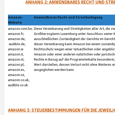
ANHANG 2: ANWENDBARES RECHT UND STRE
Amazon-
Anwendbares Recht und Streitbeilegung
Website
amazon.com.be,
Diese Vereinbarung und Streitigkeiten aller Art, die 
amazon.fr,
Großherzogtums Luxemburg unter Ausschluss seiner Kol
amazon.de,
ausschließlichen Zuständigkeit der Gerichte im Geri
audible.de,
dieser Vereinbarung kann Amazon bei einem zuständig
amazon.ie
Rechtsschutz wegen einer tatsächlichen oder angebli
amazon.it,
Amazon oder einer anderen natürlichen oder juristisc
amazon.nl,
Rechte in Bezug auf die Programminhalte besonderer,
amazon.pl,
Wert darstellen, dessen Verlust nicht ohne Weiteres e
amazon.es,
ausgeglichen werden kann.
amazon.se,
amazon.co.uk,
audible.co.uk
ANHANG 3: STEUERBESTIMMUNGEN FÜR DIE JEWEIL