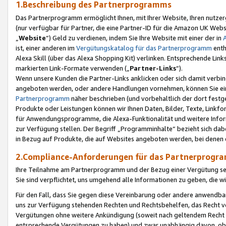
1.Beschreibung des Partnerprogramms
Das Partnerprogramm ermöglicht Ihnen, mit Ihrer Website, Ihren nutzer
(nur verfügbar für Partner, die eine Partner-ID für die Amazon UK We
„
Website
“) Geld zu verdienen, indem Sie Ihre Website mit einer der in
ist, einer anderen im
Vergütungskatalog für das Partnerprogramm
enth
Alexa Skill (über das Alexa Shopping Kit) verlinken. Entsprechende Lin
markierten Link-Formate verwenden („
Partner-Links
“).
Wenn unsere Kunden die Partner-Links anklicken oder sich damit verbi
angeboten werden, oder andere Handlungen vornehmen, können Sie eine
Partnerprogramm
näher beschrieben (und vorbehaltlich der dort festg
Produkte oder Leistungen können wir Ihnen Daten, Bilder, Texte, Linkfo
für Anwendungsprogramme, die Alexa-Funktionalität und weitere Inf
zur Verfügung stellen. Der Begriff „Programminhalte“ bezieht sich dabe
in Bezug auf Produkte, die auf Websites angeboten werden, bei denen 
2.Compliance-Anforderungen für das Partnerprog
Ihre Teilnahme am Partnerprogramm und der Bezug einer Vergütung setz
Sie sind verpflichtet, uns umgehend alle Informationen zu geben, die w
Für den Fall, dass Sie gegen diese Vereinbarung oder andere anwendba
uns zur Verfügung stehenden Rechten und Rechtsbehelfen, das Recht vo
Vergütungen ohne weitere Ankündigung (soweit nach geltendem Recht z
entsprechende Vergütungen zu haben) und zwar unabhängig davon, ob 