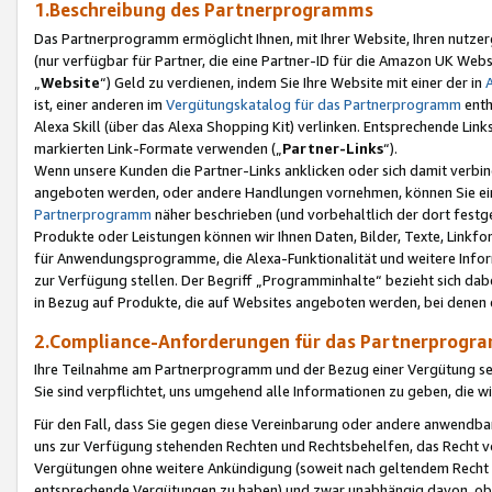
1.Beschreibung des Partnerprogramms
Das Partnerprogramm ermöglicht Ihnen, mit Ihrer Website, Ihren nutzer
(nur verfügbar für Partner, die eine Partner-ID für die Amazon UK We
„
Website
“) Geld zu verdienen, indem Sie Ihre Website mit einer der in
ist, einer anderen im
Vergütungskatalog für das Partnerprogramm
enth
Alexa Skill (über das Alexa Shopping Kit) verlinken. Entsprechende Lin
markierten Link-Formate verwenden („
Partner-Links
“).
Wenn unsere Kunden die Partner-Links anklicken oder sich damit verbi
angeboten werden, oder andere Handlungen vornehmen, können Sie eine
Partnerprogramm
näher beschrieben (und vorbehaltlich der dort festg
Produkte oder Leistungen können wir Ihnen Daten, Bilder, Texte, Linkfo
für Anwendungsprogramme, die Alexa-Funktionalität und weitere Inf
zur Verfügung stellen. Der Begriff „Programminhalte“ bezieht sich dabe
in Bezug auf Produkte, die auf Websites angeboten werden, bei denen 
2.Compliance-Anforderungen für das Partnerprog
Ihre Teilnahme am Partnerprogramm und der Bezug einer Vergütung setz
Sie sind verpflichtet, uns umgehend alle Informationen zu geben, die w
Für den Fall, dass Sie gegen diese Vereinbarung oder andere anwendba
uns zur Verfügung stehenden Rechten und Rechtsbehelfen, das Recht vo
Vergütungen ohne weitere Ankündigung (soweit nach geltendem Recht z
entsprechende Vergütungen zu haben) und zwar unabhängig davon, ob 