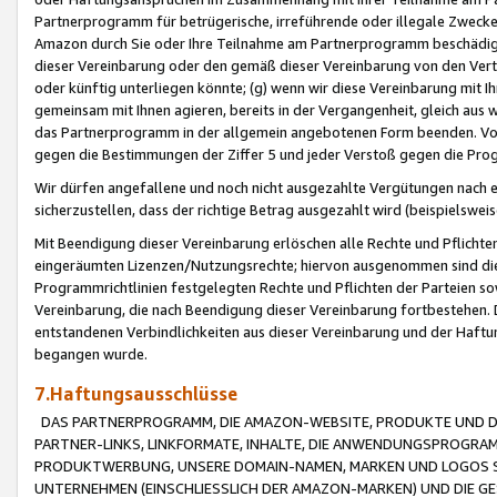
Partnerprogramm für betrügerische, irreführende oder illegale Zwecke
Amazon durch Sie oder Ihre Teilnahme am Partnerprogramm beschädig
dieser Vereinbarung oder den gemäß dieser Vereinbarung von den Vertr
oder künftig unterliegen könnte; (g) wenn wir diese Vereinbarung mit I
gemeinsam mit Ihnen agieren, bereits in der Vergangenheit, gleich aus
das Partnerprogramm in der allgemein angebotenen Form beenden. Vors
gegen die Bestimmungen der Ziffer 5 und jeder Verstoß gegen die Prog
Wir dürfen angefallene und noch nicht ausgezahlte Vergütungen nach 
sicherzustellen, dass der richtige Betrag ausgezahlt wird (beispielsw
Mit Beendigung dieser Vereinbarung erlöschen alle Rechte und Pflichte
eingeräumten Lizenzen/Nutzungsrechte; hiervon ausgenommen sind die in 
Programmrichtlinien festgelegten Rechte und Pflichten der Parteien sow
Vereinbarung, die nach Beendigung dieser Vereinbarung fortbestehen. D
entstandenen Verbindlichkeiten aus dieser Vereinbarung und der Haft
begangen wurde.
7.Haftungsausschlüsse
DAS PARTNERPROGRAMM, DIE AMAZON-WEBSITE, PRODUKTE UND DI
PARTNER-LINKS, LINKFORMATE, INHALTE, DIE ANWENDUNGSPROGR
PRODUKTWERBUNG, UNSERE DOMAIN-NAMEN, MARKEN UND LOGOS S
UNTERNEHMEN (EINSCHLIESSLICH DER AMAZON-MARKEN) UND DIE GE