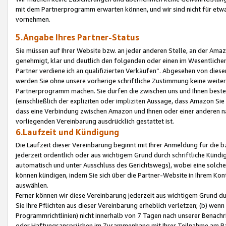
mit dem Partnerprogramm erwarten können, und wir sind nicht für etwa
vornehmen.
5.Angabe Ihres Partner-Status
Sie müssen auf Ihrer Website bzw. an jeder anderen Stelle, an der Am
genehmigt, klar und deutlich den folgenden oder einen im Wesentlichen
Partner verdiene ich an qualifizierten Verkäufen“. Abgesehen von die
werden Sie ohne unsere vorherige schriftliche Zustimmung keine weite
Partnerprogramm machen. Sie dürfen die zwischen uns und Ihnen best
(einschließlich der expliziten oder impliziten Aussage, dass Amazon Si
dass eine Verbindung zwischen Amazon und Ihnen oder einer anderen natü
vorliegenden Vereinbarung ausdrücklich gestattet ist.
6.Laufzeit und Kündigung
Die Laufzeit dieser Vereinbarung beginnt mit Ihrer Anmeldung für die 
jederzeit ordentlich oder aus wichtigem Grund durch schriftliche Kündi
automatisch und unter Ausschluss des Gerichtswegs), wobei eine solch
können kündigen, indem Sie sich über die Partner-Website in Ihrem Ko
auswählen.
Ferner können wir diese Vereinbarung jederzeit aus wichtigem Grund dur
Sie Ihre Pflichten aus dieser Vereinbarung erheblich verletzen; (b) wen
Programmrichtlinien) nicht innerhalb von 7 Tagen nach unserer Benachr
oder Haftungsansprüchen im Zusammenhang mit Ihrer Teilnahme am Pa