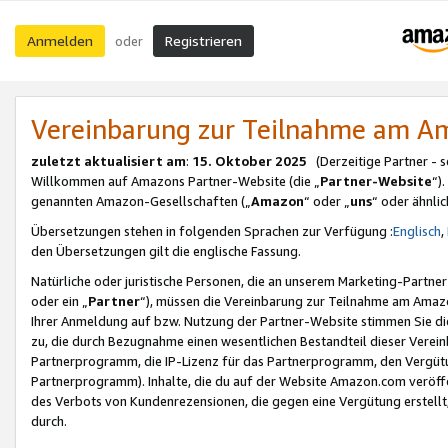
Anmelden
Registrieren
oder
Vereinbarung zur Teilnahme am 
zuletzt aktualisiert am
:
15. Oktober 2025
(Derzeitige Partner - 
Willkommen auf Amazons Partner-Website (die „
Partner-Website
“)
genannten Amazon-Gesellschaften („
Amazon
“ oder „
uns
“ oder ähnli
Übersetzungen stehen in folgenden Sprachen zur Verfügung :
Englisch
,
den Übersetzungen gilt die englische Fassung.
Natürliche oder juristische Personen, die an unserem Marketing-Partn
oder ein „
Partner
“), müssen die Vereinbarung zur Teilnahme am Ama
Ihrer Anmeldung auf bzw. Nutzung der Partner-Website stimmen Sie die
zu, die durch Bezugnahme einen wesentlichen Bestandteil dieser Verei
Partnerprogramm, die IP-Lizenz für das Partnerprogramm, den Vergütu
Partnerprogramm). Inhalte, die du auf der Website Amazon.com veröffe
des Verbots von Kundenrezensionen, die gegen eine Vergütung erstellt, 
durch.