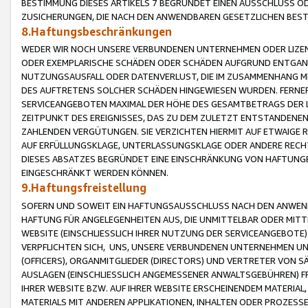
BESTIMMUNG DIESES ARTIKELS 7 BEGRÜNDET EINEN AUSSCHLUSS 
ZUSICHERUNGEN, DIE NACH DEN ANWENDBAREN GESETZLICHEN BE
8.Haftungsbeschränkungen
WEDER WIR NOCH UNSERE VERBUNDENEN UNTERNEHMEN ODER LIZEN
ODER EXEMPLARISCHE SCHÄDEN ODER SCHÄDEN AUFGRUND ENTGANG
NUTZUNGSAUSFALL ODER DATENVERLUST, DIE IM ZUSAMMENHANG MI
DES AUFTRETENS SOLCHER SCHÄDEN HINGEWIESEN WURDEN. FERN
SERVICEANGEBOTEN MAXIMAL DER HÖHE DES GESAMTBETRAGS DER 
ZEITPUNKT DES EREIGNISSES, DAS ZU DEM ZULETZT ENTSTANDENE
ZAHLENDEN VERGÜTUNGEN. SIE VERZICHTEN HIERMIT AUF ETWAIGE 
AUF ERFÜLLUNGSKLAGE, UNTERLASSUNGSKLAGE ODER ANDERE RECHT
DIESES ABSATZES BEGRÜNDET EINE EINSCHRÄNKUNG VON HAFTUNG
EINGESCHRÄNKT WERDEN KÖNNEN.
9.Haftungsfreistellung
SOFERN UND SOWEIT EIN HAFTUNGSAUSSCHLUSS NACH DEN ANWENDB
HAFTUNG FÜR ANGELEGENHEITEN AUS, DIE UNMITTELBAR ODER MITT
WEBSITE (EINSCHLIESSLICH IHRER NUTZUNG DER SERVICEANGEBOTE)
VERPFLICHTEN SICH, UNS, UNSERE VERBUNDENEN UNTERNEHMEN UN
(OFFICERS), ORGANMITGLIEDER (DIRECTORS) UND VERTRETER VON 
AUSLAGEN (EINSCHLIESSLICH ANGEMESSENER ANWALTSGEBÜHREN) FR
IHRER WEBSITE BZW. AUF IHRER WEBSITE ERSCHEINENDEM MATERIAL
MATERIALS MIT ANDEREN APPLIKATIONEN, INHALTEN ODER PROZESSE