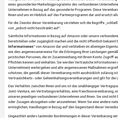
eines gesonderten Marketingprogramms des verbundenen Unternehmens
Unternehmen in Bezug auf das gesonderte Programm. Diese Vereinbarung
Ihnen und uns im Hinblick auf das Partnerprogramm dar und ersetzt al
Für die Zwecke dieser Vereinbarung verstehen sich die Begriffe „schließ
von „jedoch nicht beschränkt auf“.
Sämtliche Informationen in Bezug auf Amazon oder unsere verbunde
bereitstellen oder zugänglich machen und die nicht öffentlich bekannt bz
Informationen
“ von Amazon dar und verbleiben im alleinigen Eigent
wie dies angemessenerweise für die Erbringung Ihrer Leistungen gemäß d
juristischen Personen, die im Zusammenhang mit Ihrem Konto Zugriff au
Pflichten kennen und einhalten. Sie werden Vertrauliche Informationen 
Unternehmen) weitergeben und alle angemessenen Maßnahmen ergreifen
schützen, die gemäß dieser Vereinbarung nicht ausdrücklich zulässig is
Vertraulichkeits- oder Geheimhaltungsvereinbarungen und gilt für die
Das Verhältnis zwischen Ihnen und uns ist das unabhängiger Vertragspa
Joint-Venture, ein Vertretungsverhältnis, eine Franchisevereinbarung, 
unseren jeweiligen verbundenen Unternehmen und Ihnen. Sie sind ni
oder Zusagen abzugeben oder anzunehmen. Wenn Sie eine andere natürli
ermöglichen, Handlungen in Bezug auf den Gegenstand dieser Vereinbar
Ungeachtet anders lautender Bestimmungen in dieser Vereinbarung wird