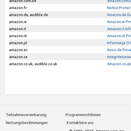
amazon.com.be
amazon.com.b
amazon.fr
Notice:Protec
amazon.de, audible.de
Amazon.de Da
amazon.ie
Amazon.ie Pri
amazon.it
Amazon.it Inf
amazon.nl
Amazon.nl Pri
amazon.pl
Informacja O
amazon.es
Aviso de Priv
amazon.se
Integritetsm
amazon.co.uk, audible.co.uk
Amazon.co.uk 
Teilnahmevereinbarung
Programmrichtlinien
Nutzungsbestimmungen
Kontaktiere uns