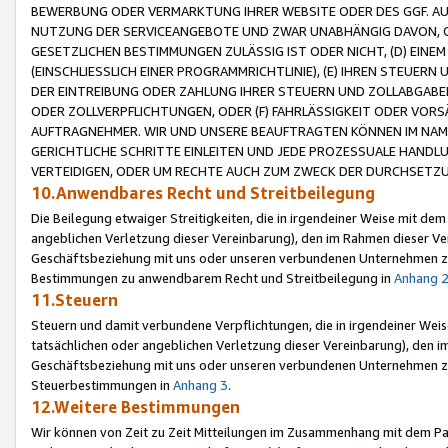
BEWERBUNG ODER VERMARKTUNG IHRER WEBSITE ODER DES GGF. AUF 
NUTZUNG DER SERVICEANGEBOTE UND ZWAR UNABHÄNGIG DAVON, O
GESETZLICHEN BESTIMMUNGEN ZULÄSSIG IST ODER NICHT, (D) EINE
(EINSCHLIESSLICH EINER PROGRAMMRICHTLINIE), (E) IHREN STEUER
DER EINTREIBUNG ODER ZAHLUNG IHRER STEUERN UND ZOLLABGAB
ODER ZOLLVERPFLICHTUNGEN, ODER (F) FAHRLÄSSIGKEIT ODER VORS
AUFTRAGNEHMER. WIR UND UNSERE BEAUFTRAGTEN KÖNNEN IM NAME
GERICHTLICHE SCHRITTE EINLEITEN UND JEDE PROZESSUALE HAND
VERTEIDIGEN, ODER UM RECHTE AUCH ZUM ZWECK DER DURCHSETZU
10.Anwendbares Recht und Streitbeilegung
Die Beilegung etwaiger Streitigkeiten, die in irgendeiner Weise mit de
angeblichen Verletzung dieser Vereinbarung), den im Rahmen dieser Ve
Geschäftsbeziehung mit uns oder unseren verbundenen Unternehmen zu
Bestimmungen zu anwendbarem Recht und Streitbeilegung in
Anhang 
11.Steuern
Steuern und damit verbundene Verpflichtungen, die in irgendeiner Wei
tatsächlichen oder angeblichen Verletzung dieser Vereinbarung), den 
Geschäftsbeziehung mit uns oder unseren verbundenen Unternehmen z
Steuerbestimmungen in
Anhang 3
.
12.Weitere Bestimmungen
Wir können von Zeit zu Zeit Mitteilungen im Zusammenhang mit dem Par