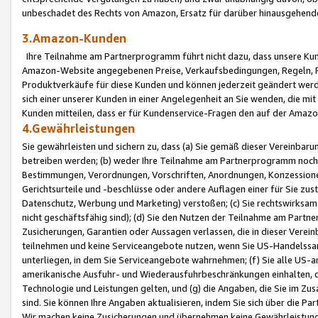
unbeschadet des Rechts von Amazon, Ersatz für darüber hinausgehen
3.Amazon-Kunden
Ihre Teilnahme am Partnerprogramm führt nicht dazu, dass unsere Kun
Amazon-Website angegebenen Preise, Verkaufsbedingungen, Regeln, Ri
Produktverkäufe für diese Kunden und können jederzeit geändert werde
sich einer unserer Kunden in einer Angelegenheit an Sie wenden, die 
Kunden mitteilen, dass er für Kundenservice-Fragen den auf der Ama
4.Gewährleistungen
Sie gewährleisten und sichern zu, dass (a) Sie gemäß dieser Vereinba
betreiben werden; (b) weder Ihre Teilnahme am Partnerprogramm noch d
Bestimmungen, Verordnungen, Vorschriften, Anordnungen, Konzessionen,
Gerichtsurteile und -beschlüsse oder andere Auflagen einer für Sie zu
Datenschutz, Werbung und Marketing) verstoßen; (c) Sie rechtswirksam 
nicht geschäftsfähig sind); (d) Sie den Nutzen der Teilnahme am Partne
Zusicherungen, Garantien oder Aussagen verlassen, die in dieser Verein
teilnehmen und keine Serviceangebote nutzen, wenn Sie US-Handelssa
unterliegen, in dem Sie Serviceangebote wahrnehmen; (f) Sie alle US
amerikanische Ausfuhr- und Wiederausfuhrbeschränkungen einhalten, 
Technologie und Leistungen gelten, und (g) die Angaben, die Sie im 
sind. Sie können Ihre Angaben aktualisieren, indem Sie sich über die 
Wir machen keine Zusicherungen und übernehmen keine Gewährleistun