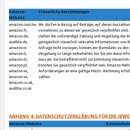
Amazon-
Steuerliche Bestimmungen
Website
amazon.com.be,
Wir dürfen in Bezug auf Beträge, auf deren Auszahlun
amazon.fr,
vornehmen, zu denen wir gesetzlich verpflichtet sind
amazon.de,
stellen die vollständige Zahlung und Abgeltung der 
audible.de,
gelegentlich steuerlich relevante Informationen von I
amazon.ie
Anfrage nicht vorlegen, können wir (kumulativ zu de
amazon.it,
Vergütung so lange einbehalten, bis Sie uns diese Inf
amazon.nl,
dass wir Sie betreffend nicht zur Einholung steuerlich 
amazon.pl,
könnten Sie gesetzlich verpflichtet sein, Amazon Meh
amazon.es,
Anforderungen an eine gültige MwSt.-Rechnung erfüllt
amazon.se,
zahlen.
amazon.co.uk,
audible.co.uk
ANHANG 4: DATENSCHUTZERKLÄRUNG FÜR DIE JEWE
Amazon-Website
Datenschutz