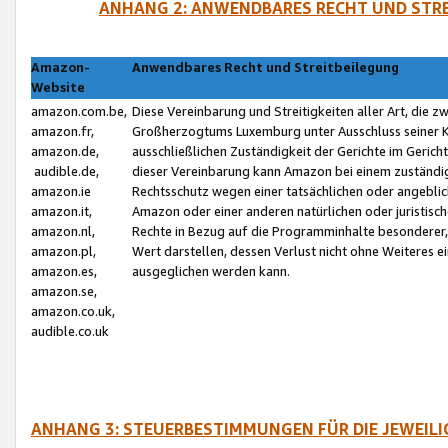
ANHANG 2: ANWENDBARES RECHT UND STRE
Amazon-
Anwendbares Recht und Streitbeilegung
Website
amazon.com.be,
Diese Vereinbarung und Streitigkeiten aller Art, die 
amazon.fr,
Großherzogtums Luxemburg unter Ausschluss seiner Kol
amazon.de,
ausschließlichen Zuständigkeit der Gerichte im Geri
audible.de,
dieser Vereinbarung kann Amazon bei einem zuständig
amazon.ie
Rechtsschutz wegen einer tatsächlichen oder angebli
amazon.it,
Amazon oder einer anderen natürlichen oder juristisc
amazon.nl,
Rechte in Bezug auf die Programminhalte besonderer,
amazon.pl,
Wert darstellen, dessen Verlust nicht ohne Weiteres e
amazon.es,
ausgeglichen werden kann.
amazon.se,
amazon.co.uk,
audible.co.uk
ANHANG 3: STEUERBESTIMMUNGEN FÜR DIE JEWEIL