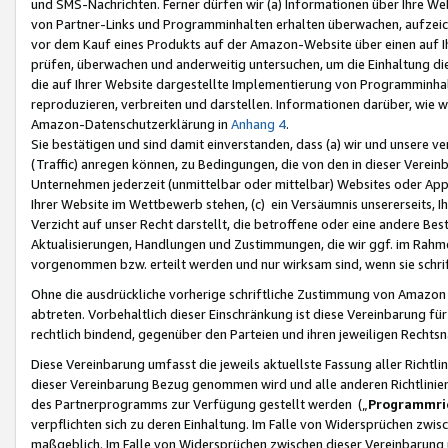
und SMS-Nachrichten. Ferner dürfen wir (a) Informationen über Ihre We
von Partner-Links und Programminhalten erhalten überwachen, aufzei
vor dem Kauf eines Produkts auf der Amazon-Website über einen auf Ih
prüfen, überwachen und anderweitig untersuchen, um die Einhaltung dies
die auf Ihrer Website dargestellte Implementierung von Programminhalt
reproduzieren, verbreiten und darstellen. Informationen darüber, wie w
Amazon-Datenschutzerklärung in
Anhang 4
.
Sie bestätigen und sind damit einverstanden, dass (a) wir und unsere 
(Traffic) anregen können, zu Bedingungen, die von den in dieser Vere
Unternehmen jederzeit (unmittelbar oder mittelbar) Websites oder Appl
Ihrer Website im Wettbewerb stehen, (c) ein Versäumnis unsererseits, I
Verzicht auf unser Recht darstellt, die betroffene oder eine andere B
Aktualisierungen, Handlungen und Zustimmungen, die wir ggf. im Rahme
vorgenommen bzw. erteilt werden und nur wirksam sind, wenn sie schri
Ohne die ausdrückliche vorherige schriftliche Zustimmung von Amazon
abtreten. Vorbehaltlich dieser Einschränkung ist diese Vereinbarung f
rechtlich bindend, gegenüber den Parteien und ihren jeweiligen Rech
Diese Vereinbarung umfasst die jeweils aktuellste Fassung aller Richtli
dieser Vereinbarung Bezug genommen wird und alle anderen Richtlinie
des Partnerprogramms zur Verfügung gestellt werden („
Programmric
verpflichten sich zu deren Einhaltung. Im Falle von Widersprüchen zwi
maßgeblich. Im Falle von Widersprüchen zwischen dieser Vereinbarun