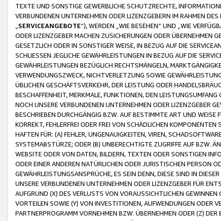
TEXTE UND SONSTIGE GEWERBLICHE SCHUTZRECHTE, INFORMATIONE
VERBUNDENEN UNTERNEHMEN ODER LIZENZGEBERN IM RAHMEN DES
„
SERVICEANGEBOTE
“), WERDEN „WIE BESEHEN“ UND „WIE VERFÜ
ODER LIZENZGEBER MACHEN ZUSICHERUNGEN ODER ÜBERNEHMEN GEW
GESETZLICH ODER IN SONSTIGER WEISE, IN BEZUG AUF DIE SERVI
SCHLIESSEN JEGLICHE GEWÄHRLEISTUNGEN IN BEZUG AUF DIE SERVI
GEWÄHRLEISTUNGEN BEZÜGLICH RECHTSMÄNGELN, MARKTGÄNGIGKEIT
VERWENDUNGSZWECK, NICHTVERLETZUNG SOWIE GEWÄHRLEISTUNGEN 
ÜBLICHEN GESCHÄFTSVERKEHR, DER LEISTUNG ODER HANDELSBRÄUCH
BESCHAFFENHEIT, MERKMALE, FUNKTIONEN, DEN LEISTUNGSUMFANG 
NOCH UNSERE VERBUNDENEN UNTERNEHMEN ODER LIZENZGEBER GEWÄ
BESCHRIEBEN DURCHGÄNGIG BZW. AUF BESTIMMTE ART UND WEISE
KORREKT, FEHLERFREI ODER FREI VON SCHÄDLICHEN KOMPONENTEN
HAFTEN FÜR: (A) FEHLER, UNGENAUIGKEITEN, VIREN, SCHADSOFTW
SYSTEMABSTÜRZE; ODER (B) UNBERECHTIGTE ZUGRIFFE AUF BZW. 
WEBSITE ODER VON DATEN, BILDERN, TEXTEN ODER SONSTIGEN INF
ODER EINER ANDEREN NATÜRLICHEN ODER JURISTISCHEN PERSON OD
GEWÄHRLEISTUNGSANSPRÜCHE, ES SEIN DENN, DIESE SIND IN DIES
UNSERE VERBUNDENEN UNTERNEHMEN ODER LIZENZGEBER FÜR EN
AUFGRUND (X) DES VERLUSTS VON VORAUSSICHTLICHEN GEWINNEN
VORTEILEN SOWIE (Y) VON INVESTITIONEN, AUFWENDUNGEN ODER VE
PARTNERPROGRAMM VORNEHMEN BZW. ÜBERNEHMEN ODER (Z) DER 