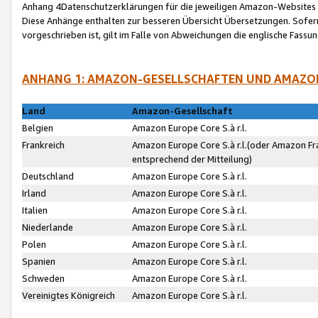
Anhang 4Datenschutzerklärungen für die jeweiligen Amazon-Websites
Diese Anhänge enthalten zur besseren Übersicht Übersetzungen. Sofe
vorgeschrieben ist, gilt im Falle von Abweichungen die englische Fass
ANHANG 1: AMAZON-GESELLSCHAFTEN UND AMAZO
Land
Amazon-Gesellschaft
Belgien
Amazon Europe Core S.à r.l.
Frankreich
Amazon Europe Core S.à r.l.(oder Amazon Fr
entsprechend der Mitteilung)
Deutschland
Amazon Europe Core S.à r.l.
Irland
Amazon Europe Core S.à r.l.
Italien
Amazon Europe Core S.à r.l.
Niederlande
Amazon Europe Core S.à r.l.
Polen
Amazon Europe Core S.à r.l.
Spanien
Amazon Europe Core S.à r.l.
Schweden
Amazon Europe Core S.à r.l.
Vereinigtes Königreich
Amazon Europe Core S.à r.l.