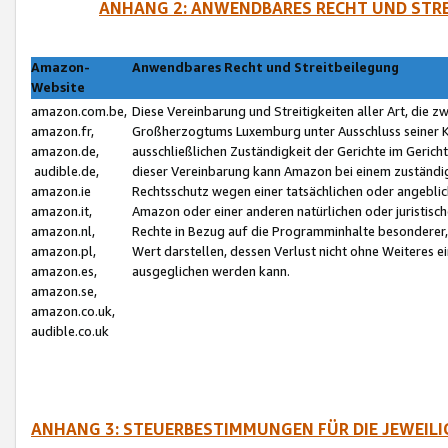
ANHANG 2: ANWENDBARES RECHT UND STRE
Amazon-
Anwendbares Recht und Streitbeilegung
Website
amazon.com.be,
Diese Vereinbarung und Streitigkeiten aller Art, die 
amazon.fr,
Großherzogtums Luxemburg unter Ausschluss seiner Kol
amazon.de,
ausschließlichen Zuständigkeit der Gerichte im Geri
audible.de,
dieser Vereinbarung kann Amazon bei einem zuständig
amazon.ie
Rechtsschutz wegen einer tatsächlichen oder angebli
amazon.it,
Amazon oder einer anderen natürlichen oder juristisc
amazon.nl,
Rechte in Bezug auf die Programminhalte besonderer,
amazon.pl,
Wert darstellen, dessen Verlust nicht ohne Weiteres e
amazon.es,
ausgeglichen werden kann.
amazon.se,
amazon.co.uk,
audible.co.uk
ANHANG 3: STEUERBESTIMMUNGEN FÜR DIE JEWEIL