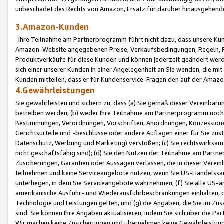
unbeschadet des Rechts von Amazon, Ersatz für darüber hinausgehen
3.Amazon-Kunden
Ihre Teilnahme am Partnerprogramm führt nicht dazu, dass unsere Kun
Amazon-Website angegebenen Preise, Verkaufsbedingungen, Regeln, Ri
Produktverkäufe für diese Kunden und können jederzeit geändert werde
sich einer unserer Kunden in einer Angelegenheit an Sie wenden, die 
Kunden mitteilen, dass er für Kundenservice-Fragen den auf der Ama
4.Gewährleistungen
Sie gewährleisten und sichern zu, dass (a) Sie gemäß dieser Vereinba
betreiben werden; (b) weder Ihre Teilnahme am Partnerprogramm noch d
Bestimmungen, Verordnungen, Vorschriften, Anordnungen, Konzessionen,
Gerichtsurteile und -beschlüsse oder andere Auflagen einer für Sie zu
Datenschutz, Werbung und Marketing) verstoßen; (c) Sie rechtswirksam 
nicht geschäftsfähig sind); (d) Sie den Nutzen der Teilnahme am Partne
Zusicherungen, Garantien oder Aussagen verlassen, die in dieser Verein
teilnehmen und keine Serviceangebote nutzen, wenn Sie US-Handelssa
unterliegen, in dem Sie Serviceangebote wahrnehmen; (f) Sie alle US
amerikanische Ausfuhr- und Wiederausfuhrbeschränkungen einhalten, 
Technologie und Leistungen gelten, und (g) die Angaben, die Sie im 
sind. Sie können Ihre Angaben aktualisieren, indem Sie sich über die 
Wir machen keine Zusicherungen und übernehmen keine Gewährleistun