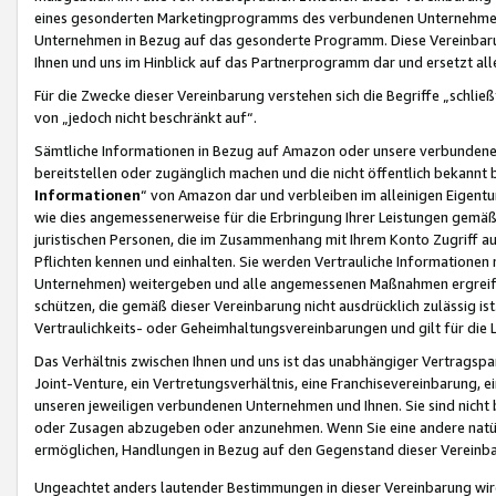
eines gesonderten Marketingprogramms des verbundenen Unternehmens
Unternehmen in Bezug auf das gesonderte Programm. Diese Vereinbarung
Ihnen und uns im Hinblick auf das Partnerprogramm dar und ersetzt al
Für die Zwecke dieser Vereinbarung verstehen sich die Begriffe „schließ
von „jedoch nicht beschränkt auf“.
Sämtliche Informationen in Bezug auf Amazon oder unsere verbunde
bereitstellen oder zugänglich machen und die nicht öffentlich bekannt bz
Informationen
“ von Amazon dar und verbleiben im alleinigen Eigent
wie dies angemessenerweise für die Erbringung Ihrer Leistungen gemäß d
juristischen Personen, die im Zusammenhang mit Ihrem Konto Zugriff au
Pflichten kennen und einhalten. Sie werden Vertrauliche Informationen 
Unternehmen) weitergeben und alle angemessenen Maßnahmen ergreifen
schützen, die gemäß dieser Vereinbarung nicht ausdrücklich zulässig is
Vertraulichkeits- oder Geheimhaltungsvereinbarungen und gilt für die
Das Verhältnis zwischen Ihnen und uns ist das unabhängiger Vertragspa
Joint-Venture, ein Vertretungsverhältnis, eine Franchisevereinbarung, 
unseren jeweiligen verbundenen Unternehmen und Ihnen. Sie sind ni
oder Zusagen abzugeben oder anzunehmen. Wenn Sie eine andere natürli
ermöglichen, Handlungen in Bezug auf den Gegenstand dieser Vereinbar
Ungeachtet anders lautender Bestimmungen in dieser Vereinbarung wird