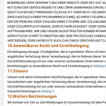
BEWERBUNG ODER VERMARKTUNG IHRER WEBSITE ODER DES GGF. AUF 
NUTZUNG DER SERVICEANGEBOTE UND ZWAR UNABHÄNGIG DAVON, O
GESETZLICHEN BESTIMMUNGEN ZULÄSSIG IST ODER NICHT, (D) EINE
(EINSCHLIESSLICH EINER PROGRAMMRICHTLINIE), (E) IHREN STEUER
DER EINTREIBUNG ODER ZAHLUNG IHRER STEUERN UND ZOLLABGAB
ODER ZOLLVERPFLICHTUNGEN, ODER (F) FAHRLÄSSIGKEIT ODER VORS
AUFTRAGNEHMER. WIR UND UNSERE BEAUFTRAGTEN KÖNNEN IM NAME
GERICHTLICHE SCHRITTE EINLEITEN UND JEDE PROZESSUALE HAND
VERTEIDIGEN, ODER UM RECHTE AUCH ZUM ZWECK DER DURCHSETZU
10.Anwendbares Recht und Streitbeilegung
Die Beilegung etwaiger Streitigkeiten, die in irgendeiner Weise mit de
angeblichen Verletzung dieser Vereinbarung), den im Rahmen dieser Ve
Geschäftsbeziehung mit uns oder unseren verbundenen Unternehmen zu
Bestimmungen zu anwendbarem Recht und Streitbeilegung in
Anhang 
11.Steuern
Steuern und damit verbundene Verpflichtungen, die in irgendeiner Wei
tatsächlichen oder angeblichen Verletzung dieser Vereinbarung), den 
Geschäftsbeziehung mit uns oder unseren verbundenen Unternehmen z
Steuerbestimmungen in
Anhang 3
.
12.Weitere Bestimmungen
Wir können von Zeit zu Zeit Mitteilungen im Zusammenhang mit dem Par