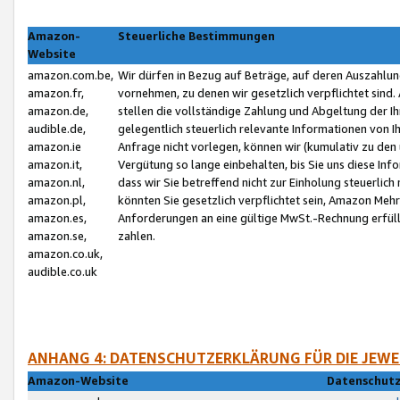
Amazon-
Steuerliche Bestimmungen
Website
amazon.com.be,
Wir dürfen in Bezug auf Beträge, auf deren Auszahlun
amazon.fr,
vornehmen, zu denen wir gesetzlich verpflichtet sind
amazon.de,
stellen die vollständige Zahlung und Abgeltung der 
audible.de,
gelegentlich steuerlich relevante Informationen von I
amazon.ie
Anfrage nicht vorlegen, können wir (kumulativ zu de
amazon.it,
Vergütung so lange einbehalten, bis Sie uns diese Inf
amazon.nl,
dass wir Sie betreffend nicht zur Einholung steuerlich 
amazon.pl,
könnten Sie gesetzlich verpflichtet sein, Amazon Meh
amazon.es,
Anforderungen an eine gültige MwSt.-Rechnung erfüllt
amazon.se,
zahlen.
amazon.co.uk,
audible.co.uk
ANHANG 4: DATENSCHUTZERKLÄRUNG FÜR DIE JEWE
Amazon-Website
Datenschutz