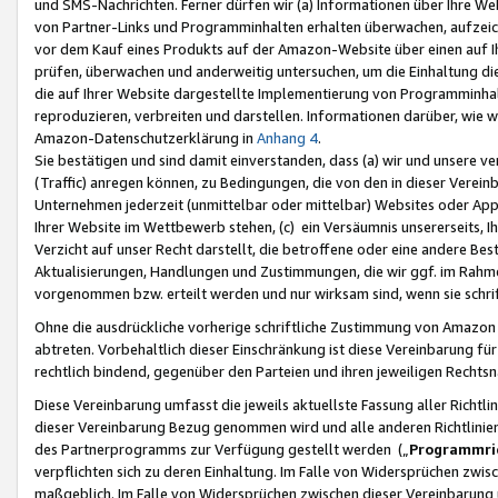
und SMS-Nachrichten. Ferner dürfen wir (a) Informationen über Ihre We
von Partner-Links und Programminhalten erhalten überwachen, aufzei
vor dem Kauf eines Produkts auf der Amazon-Website über einen auf Ih
prüfen, überwachen und anderweitig untersuchen, um die Einhaltung dies
die auf Ihrer Website dargestellte Implementierung von Programminhalt
reproduzieren, verbreiten und darstellen. Informationen darüber, wie w
Amazon-Datenschutzerklärung in
Anhang 4
.
Sie bestätigen und sind damit einverstanden, dass (a) wir und unsere 
(Traffic) anregen können, zu Bedingungen, die von den in dieser Vere
Unternehmen jederzeit (unmittelbar oder mittelbar) Websites oder Appl
Ihrer Website im Wettbewerb stehen, (c) ein Versäumnis unsererseits, I
Verzicht auf unser Recht darstellt, die betroffene oder eine andere B
Aktualisierungen, Handlungen und Zustimmungen, die wir ggf. im Rahme
vorgenommen bzw. erteilt werden und nur wirksam sind, wenn sie schri
Ohne die ausdrückliche vorherige schriftliche Zustimmung von Amazon
abtreten. Vorbehaltlich dieser Einschränkung ist diese Vereinbarung f
rechtlich bindend, gegenüber den Parteien und ihren jeweiligen Rech
Diese Vereinbarung umfasst die jeweils aktuellste Fassung aller Richtli
dieser Vereinbarung Bezug genommen wird und alle anderen Richtlinie
des Partnerprogramms zur Verfügung gestellt werden („
Programmric
verpflichten sich zu deren Einhaltung. Im Falle von Widersprüchen zwi
maßgeblich. Im Falle von Widersprüchen zwischen dieser Vereinbarun