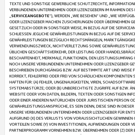
TEXTE UND SONSTIGE GEWERBLICHE SCHUTZRECHTE, INFORMATIONE
VERBUNDENEN UNTERNEHMEN ODER LIZENZGEBERN IM RAHMEN DES
„
SERVICEANGEBOTE
“), WERDEN „WIE BESEHEN“ UND „WIE VERFÜ
ODER LIZENZGEBER MACHEN ZUSICHERUNGEN ODER ÜBERNEHMEN GEW
GESETZLICH ODER IN SONSTIGER WEISE, IN BEZUG AUF DIE SERVI
SCHLIESSEN JEGLICHE GEWÄHRLEISTUNGEN IN BEZUG AUF DIE SERVI
GEWÄHRLEISTUNGEN BEZÜGLICH RECHTSMÄNGELN, MARKTGÄNGIGKEIT
VERWENDUNGSZWECK, NICHTVERLETZUNG SOWIE GEWÄHRLEISTUNGEN 
ÜBLICHEN GESCHÄFTSVERKEHR, DER LEISTUNG ODER HANDELSBRÄUCH
BESCHAFFENHEIT, MERKMALE, FUNKTIONEN, DEN LEISTUNGSUMFANG 
NOCH UNSERE VERBUNDENEN UNTERNEHMEN ODER LIZENZGEBER GEWÄ
BESCHRIEBEN DURCHGÄNGIG BZW. AUF BESTIMMTE ART UND WEISE
KORREKT, FEHLERFREI ODER FREI VON SCHÄDLICHEN KOMPONENTEN
HAFTEN FÜR: (A) FEHLER, UNGENAUIGKEITEN, VIREN, SCHADSOFTW
SYSTEMABSTÜRZE; ODER (B) UNBERECHTIGTE ZUGRIFFE AUF BZW. 
WEBSITE ODER VON DATEN, BILDERN, TEXTEN ODER SONSTIGEN INF
ODER EINER ANDEREN NATÜRLICHEN ODER JURISTISCHEN PERSON OD
GEWÄHRLEISTUNGSANSPRÜCHE, ES SEIN DENN, DIESE SIND IN DIES
UNSERE VERBUNDENEN UNTERNEHMEN ODER LIZENZGEBER FÜR EN
AUFGRUND (X) DES VERLUSTS VON VORAUSSICHTLICHEN GEWINNEN
VORTEILEN SOWIE (Y) VON INVESTITIONEN, AUFWENDUNGEN ODER VE
PARTNERPROGRAMM VORNEHMEN BZW. ÜBERNEHMEN ODER (Z) DER 