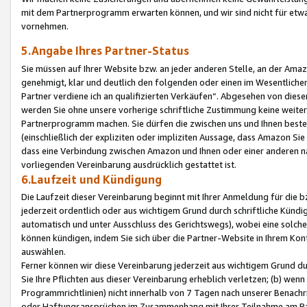
mit dem Partnerprogramm erwarten können, und wir sind nicht für etwa
vornehmen.
5.Angabe Ihres Partner-Status
Sie müssen auf Ihrer Website bzw. an jeder anderen Stelle, an der Am
genehmigt, klar und deutlich den folgenden oder einen im Wesentlichen
Partner verdiene ich an qualifizierten Verkäufen“. Abgesehen von die
werden Sie ohne unsere vorherige schriftliche Zustimmung keine weite
Partnerprogramm machen. Sie dürfen die zwischen uns und Ihnen best
(einschließlich der expliziten oder impliziten Aussage, dass Amazon Si
dass eine Verbindung zwischen Amazon und Ihnen oder einer anderen natü
vorliegenden Vereinbarung ausdrücklich gestattet ist.
6.Laufzeit und Kündigung
Die Laufzeit dieser Vereinbarung beginnt mit Ihrer Anmeldung für die 
jederzeit ordentlich oder aus wichtigem Grund durch schriftliche Kündi
automatisch und unter Ausschluss des Gerichtswegs), wobei eine solch
können kündigen, indem Sie sich über die Partner-Website in Ihrem Ko
auswählen.
Ferner können wir diese Vereinbarung jederzeit aus wichtigem Grund dur
Sie Ihre Pflichten aus dieser Vereinbarung erheblich verletzen; (b) wen
Programmrichtlinien) nicht innerhalb von 7 Tagen nach unserer Benachr
oder Haftungsansprüchen im Zusammenhang mit Ihrer Teilnahme am Pa