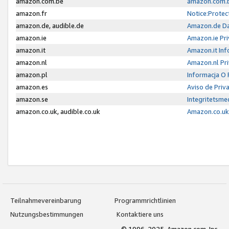
amazon.com.be
amazon.com.b
amazon.fr
Notice:Protec
amazon.de, audible.de
Amazon.de Da
amazon.ie
Amazon.ie Pri
amazon.it
Amazon.it Inf
amazon.nl
Amazon.nl Pri
amazon.pl
Informacja O
amazon.es
Aviso de Priv
amazon.se
Integritetsm
amazon.co.uk, audible.co.uk
Amazon.co.uk 
Teilnahmevereinbarung
Programmrichtlinien
Nutzungsbestimmungen
Kontaktiere uns