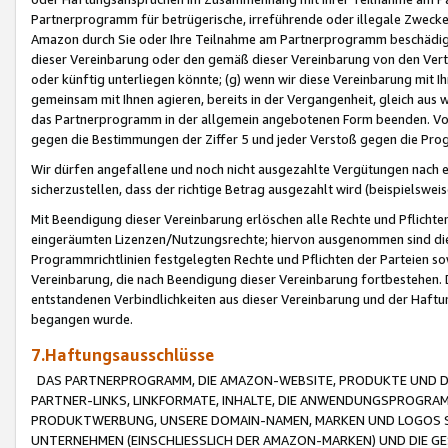
Partnerprogramm für betrügerische, irreführende oder illegale Zwecke
Amazon durch Sie oder Ihre Teilnahme am Partnerprogramm beschädig
dieser Vereinbarung oder den gemäß dieser Vereinbarung von den Vertr
oder künftig unterliegen könnte; (g) wenn wir diese Vereinbarung mit I
gemeinsam mit Ihnen agieren, bereits in der Vergangenheit, gleich aus
das Partnerprogramm in der allgemein angebotenen Form beenden. Vors
gegen die Bestimmungen der Ziffer 5 und jeder Verstoß gegen die Prog
Wir dürfen angefallene und noch nicht ausgezahlte Vergütungen nach 
sicherzustellen, dass der richtige Betrag ausgezahlt wird (beispielsw
Mit Beendigung dieser Vereinbarung erlöschen alle Rechte und Pflichte
eingeräumten Lizenzen/Nutzungsrechte; hiervon ausgenommen sind die in 
Programmrichtlinien festgelegten Rechte und Pflichten der Parteien sow
Vereinbarung, die nach Beendigung dieser Vereinbarung fortbestehen. D
entstandenen Verbindlichkeiten aus dieser Vereinbarung und der Haft
begangen wurde.
7.Haftungsausschlüsse
DAS PARTNERPROGRAMM, DIE AMAZON-WEBSITE, PRODUKTE UND DI
PARTNER-LINKS, LINKFORMATE, INHALTE, DIE ANWENDUNGSPROGR
PRODUKTWERBUNG, UNSERE DOMAIN-NAMEN, MARKEN UND LOGOS S
UNTERNEHMEN (EINSCHLIESSLICH DER AMAZON-MARKEN) UND DIE GE