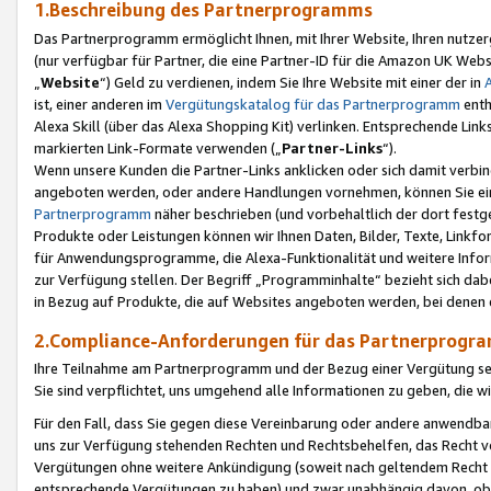
1.Beschreibung des Partnerprogramms
Das Partnerprogramm ermöglicht Ihnen, mit Ihrer Website, Ihren nutzer
(nur verfügbar für Partner, die eine Partner-ID für die Amazon UK We
„
Website
“) Geld zu verdienen, indem Sie Ihre Website mit einer der in
ist, einer anderen im
Vergütungskatalog für das Partnerprogramm
enth
Alexa Skill (über das Alexa Shopping Kit) verlinken. Entsprechende Lin
markierten Link-Formate verwenden („
Partner-Links
“).
Wenn unsere Kunden die Partner-Links anklicken oder sich damit verbi
angeboten werden, oder andere Handlungen vornehmen, können Sie eine
Partnerprogramm
näher beschrieben (und vorbehaltlich der dort festg
Produkte oder Leistungen können wir Ihnen Daten, Bilder, Texte, Linkfo
für Anwendungsprogramme, die Alexa-Funktionalität und weitere Inf
zur Verfügung stellen. Der Begriff „Programminhalte“ bezieht sich dabe
in Bezug auf Produkte, die auf Websites angeboten werden, bei denen 
2.Compliance-Anforderungen für das Partnerprog
Ihre Teilnahme am Partnerprogramm und der Bezug einer Vergütung setz
Sie sind verpflichtet, uns umgehend alle Informationen zu geben, die w
Für den Fall, dass Sie gegen diese Vereinbarung oder andere anwendba
uns zur Verfügung stehenden Rechten und Rechtsbehelfen, das Recht vo
Vergütungen ohne weitere Ankündigung (soweit nach geltendem Recht z
entsprechende Vergütungen zu haben) und zwar unabhängig davon, ob 