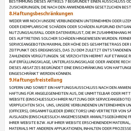
BESTIMMUNG DIESES ARTIKELS 7 BEGRÜNDET EINEN AUSSCHLUSS 
ZUSICHERUNGEN, DIE NACH DEN ANWENDBAREN GESETZLICHEN BE
8.Haftungsbeschränkungen
WEDER WIR NOCH UNSERE VERBUNDENEN UNTERNEHMEN ODER LIZEN
ODER EXEMPLARISCHE SCHÄDEN ODER SCHÄDEN AUFGRUND ENTGANG
NUTZUNGSAUSFALL ODER DATENVERLUST, DIE IM ZUSAMMENHANG MI
DES AUFTRETENS SOLCHER SCHÄDEN HINGEWIESEN WURDEN. FERN
SERVICEANGEBOTEN MAXIMAL DER HÖHE DES GESAMTBETRAGS DER 
ZEITPUNKT DES EREIGNISSES, DAS ZU DEM ZULETZT ENTSTANDENE
ZAHLENDEN VERGÜTUNGEN. SIE VERZICHTEN HIERMIT AUF ETWAIGE 
AUF ERFÜLLUNGSKLAGE, UNTERLASSUNGSKLAGE ODER ANDERE RECHT
DIESES ABSATZES BEGRÜNDET EINE EINSCHRÄNKUNG VON HAFTUNG
EINGESCHRÄNKT WERDEN KÖNNEN.
9.Haftungsfreistellung
SOFERN UND SOWEIT EIN HAFTUNGSAUSSCHLUSS NACH DEN ANWENDB
HAFTUNG FÜR ANGELEGENHEITEN AUS, DIE UNMITTELBAR ODER MITT
WEBSITE (EINSCHLIESSLICH IHRER NUTZUNG DER SERVICEANGEBOTE)
VERPFLICHTEN SICH, UNS, UNSERE VERBUNDENEN UNTERNEHMEN UN
(OFFICERS), ORGANMITGLIEDER (DIRECTORS) UND VERTRETER VON 
AUSLAGEN (EINSCHLIESSLICH ANGEMESSENER ANWALTSGEBÜHREN) FR
IHRER WEBSITE BZW. AUF IHRER WEBSITE ERSCHEINENDEM MATERIAL
MATERIALS MIT ANDEREN APPLIKATIONEN, INHALTEN ODER PROZESSE