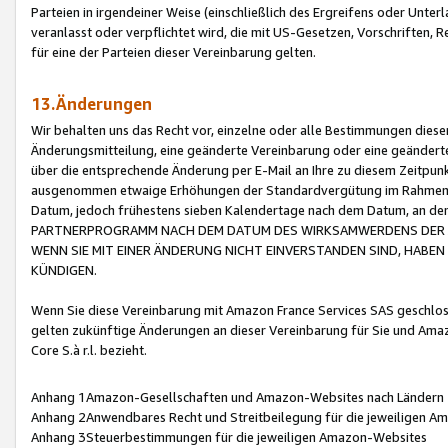
Parteien in irgendeiner Weise (einschließlich des Ergreifens oder Unt
veranlasst oder verpflichtet wird, die mit US-Gesetzen, Vorschriften,
für eine der Parteien dieser Vereinbarung gelten.
13.Änderungen
Wir behalten uns das Recht vor, einzelne oder alle Bestimmungen diese
Änderungsmitteilung, eine geänderte Vereinbarung oder eine geänderte 
über die entsprechende Änderung per E-Mail an Ihre zu diesem Zeitpun
ausgenommen etwaige Erhöhungen der Standardvergütung im Rahmen
Datum, jedoch frühestens sieben Kalendertage nach dem Datum, an de
PARTNERPROGRAMM NACH DEM DATUM DES WIRKSAMWERDENS DER Ä
WENN SIE MIT EINER ÄNDERUNG NICHT EINVERSTANDEN SIND, HABEN S
KÜNDIGEN.
Wenn Sie diese Vereinbarung mit Amazon France Services SAS geschlo
gelten zukünftige Änderungen an dieser Vereinbarung für Sie und Ama
Core S.à r.l. bezieht.
Anhang 1Amazon-Gesellschaften und Amazon-Websites nach Ländern
Anhang 2Anwendbares Recht und Streitbeilegung für die jeweiligen 
Anhang 3Steuerbestimmungen für die jeweiligen Amazon-Websites