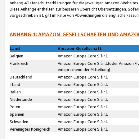
Anhang 4Datenschutzerklärungen für die jeweiligen Amazon-Websites
Diese Anhänge enthalten zur besseren Übersicht Übersetzungen. Sofe
vorgeschrieben ist, gilt im Falle von Abweichungen die englische Fass
ANHANG 1: AMAZON-GESELLSCHAFTEN UND AMAZO
Land
Amazon-Gesellschaft
Belgien
Amazon Europe Core S.à r.l.
Frankreich
Amazon Europe Core S.à r.l.(oder Amazon Fr
entsprechend der Mitteilung)
Deutschland
Amazon Europe Core S.à r.l.
Irland
Amazon Europe Core S.à r.l.
Italien
Amazon Europe Core S.à r.l.
Niederlande
Amazon Europe Core S.à r.l.
Polen
Amazon Europe Core S.à r.l.
Spanien
Amazon Europe Core S.à r.l.
Schweden
Amazon Europe Core S.à r.l.
Vereinigtes Königreich
Amazon Europe Core S.à r.l.