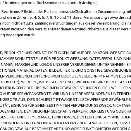
ge Stornierungen oder Rücksendungen zu berücksichtigen).
 Rechte und Pflichten der Parteien, einschließlich aller im Zusammenhang m
 die in Ziffern 3, 4, 5, 6, 7, 8, 10 und 11 dieser Vereinbarung sowie die in
er noch nicht erfüllte Zahlungsverpflichtungen aus dieser Vereinbarung, die
arteien nicht von den bereits entstandenen Verbindlichkeiten aus dieser Ver
gung begangen wurde.
 PRODUKTE UND DIENSTLEISTUNGEN, DIE AUF DER AMAZON-WEBSITE AN
GRAMMIERSCHNITTSTELLE FÜR PRODUKTWERBUNG, DATENFEEDS UND INH
-NAMEN, MARKEN UND LOGOS UNSERER VERBUNDENEN UNTERNEHMEN (EIN
IONEN, MATERIAL, DATEN, BILDER, TEXTE UND SONSTIGE GEWERBLICHE 
EREN VERBUNDENEN UNTERNEHMEN ODER LIZENZGEBERN IM RAHMEN DES 
NGEBOTE
“), WERDEN „WIE BESEHEN“ UND „WIE VERFÜGBAR“ BEREITGEST
CHERUNGEN ODER ÜBERNEHMEN GEWÄHRLEISTUNGEN GLEICH WELCHER AR
ZUG AUF DIE SERVICEANGEBOTE. WIR UND UNSERE VERBUNDENEN UNTERNEH
ANGEBOTE AUS; DIES SCHLIESST ETWAIGE STILLSCHWEIGENDE GEWÄHRLE
LITÄT, EIGNUNG FÜR EINEN BESTIMMTEN VERWENDUNGSZWECK, NICHTVER
OGENHEITEN, DEM ÜBLICHEN GESCHÄFTSVERKEHR, DER LEISTUNG ODER H
 BESCHAFFENHEIT, MERKMALE, FUNKTIONEN, DEN LEISTUNGSUMFANG ODER
VERBUNDENEN UNTERNEHMEN ODER LIZENZGEBER GEWÄHRLEISTEN, DASS D
HGÄNGIG BZW. AUF BESTIMMTE ART UND WEISE FUNKTIONIEREN WERDEN 