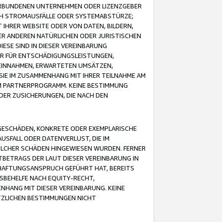
VERBUNDENEN UNTERNEHMEN ODER LIZENZGEBER
ICH STROMAUSFÄLLE ODER SYSTEMABSTÜRZE;
IHRER WEBSITE ODER VON DATEN, BILDERN,
ER ANDEREN NATÜRLICHEN ODER JURISTISCHEN
ESE SIND IN DIESER VEREINBARUNG
R FÜR ENTSCHÄDIGUNGSLEISTUNGEN,
EINNAHMEN, ERWARTETEN UMSÄTZEN,
SIE IM ZUSAMMENHANG MIT IHRER TEILNAHME AM
M PARTNERPROGRAMM. KEINE BESTIMMUNG
DER ZUSICHERUNGEN, DIE NACH DEN
GESCHÄDEN, KONKRETE ODER EXEMPLARISCHE
SFALL ODER DATENVERLUST, DIE IM
OLCHER SCHÄDEN HINGEWIESEN WURDEN. FERNER
BETRAGS DER LAUT DIESER VEREINBARUNG IN
HAFTUNGSANSPRUCH GEFÜHRT HAT, BEREITS
SBEHELFE NACH EQUITY-RECHT,
NHANG MIT DIESER VEREINBARUNG. KEINE
TZLICHEN BESTIMMUNGEN NICHT