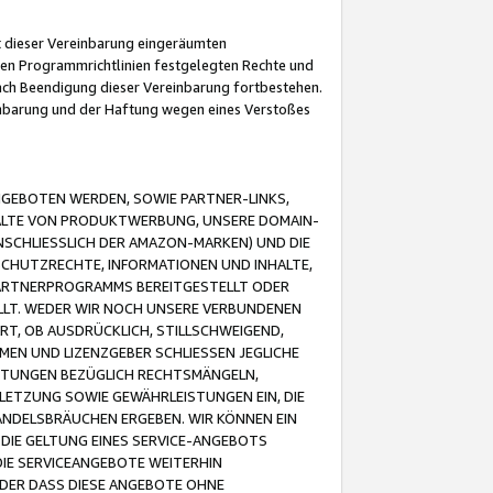
it dieser Vereinbarung eingeräumten
 den Programmrichtlinien festgelegten Rechte und
 nach Beendigung dieser Vereinbarung fortbestehen.
einbarung und der Haftung wegen eines Verstoßes
GEBOTEN WERDEN, SOWIE PARTNER-LINKS,
ALTE VON PRODUKTWERBUNG, UNSERE DOMAIN-
SCHLIESSLICH DER AMAZON-MARKEN) UND DIE
SCHUTZRECHTE, INFORMATIONEN UND INHALTE,
PARTNERPROGRAMMS BEREITGESTELLT ODER
ELLT. WEDER WIR NOCH UNSERE VERBUNDENEN
T, OB AUSDRÜCKLICH, STILLSCHWEIGEND,
MEN UND LIZENZGEBER SCHLIESSEN JEGLICHE
ISTUNGEN BEZÜGLICH RECHTSMÄNGELN,
LETZUNG SOWIE GEWÄHRLEISTUNGEN EIN, DIE
ANDELSBRÄUCHEN ERGEBEN. WIR KÖNNEN EIN
 DIE GELTUNG EINES SERVICE-ANGEBOTS
IE SERVICEANGEBOTE WEITERHIN
ODER DASS DIESE ANGEBOTE OHNE