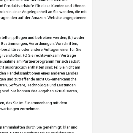
und Produktverkäufe für diese Kunden und können
nden in einer Angelegenheit an Sie wenden, die mit
e-Fragen den auf der Amazon-Website angegebenen
stellen, pflegen und betreiben werden; (b) weder
e Bestimmungen, Verordnungen, Vorschriften,
-beschlüsse oder andere Auflagen einer für Sie
 verstoßen; (c) Sie rechtswirksam Verträge
r Teilnahme am Partnerprogramm für sich selbst
t ausdrücklich enthalten sind; (e) Sie nicht am
den Handelssanktionen eines anderen Landes
gen und zutreffende nicht US-amerikanische
ren, Software, Technologie und Leistungen
sind. Sie können Ihre Angaben aktualisieren,
men, das Sie im Zusammenhang mit dem
 Erwartungen vornehmen.
ogramminhalten durch Sie genehmigt, klar und
zon-Partner verdiene ich an qualifizierten