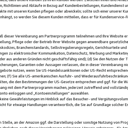
, Richtlinien und Abläufe in Bezug auf Kundenbestellungen, Kundendienst 
kte mit unseren Kunden pflegen oder abwickeln; sollte sich einer unserer Ku
nhängt, so werden Sie diesem Kunden mitteilen, dass er für Kundenservic
emäß dieser Vereinbarung am Partnerprogramm teilnehmen und Ihre Website er
ellung, Pflege oder der Betrieb Ihrer Website gegen anwendbare gesetzlich
skodizes, Branchenstandards, Selbstregulierungsregeln, Gerichtsurteile und 
ngen zu elektronischer Kommunikation, Datenschutz, Werbung und Marketing)
 oder aus anderen Gründen nicht geschäftsfähig sind); (d) Sie den Nutzen de
cherungen, Garantien oder Aussagen verlassen, die in dieser Vereinbarung nich
gebote nutzen, wenn Sie US-Handelssanktionen oder US-Recht entsprechen
men; (f) Sie alle US-amerikanischen Ausfuhr- und Wiederausfuhrbeschränkun
ten, die den Bestimmungen der US-Gesetze entsprechen und ggf. für die Wa
hang mit dem Partnerprogramm machen, jederzeit zutreffend und vollständig 
 Konto einloggen und „Kontoeinstellungen“ auswählen.
keine Gewährleistungen im Hinblick auf das Besucher- und Vergütungsvolu
icht für etwaige Handlungen verantwortlich, die Sie auf Grundlage solcher
en Stelle, an der Amazon ggf. die Darstellung oder sonstige Nutzung von Pr
 ähnlichen, nach dieser Vereinbarung zulässigen, Hinweis anbringen: „Als Ama