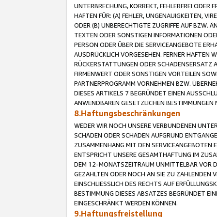
UNTERBRECHUNG, KORREKT, FEHLERFREI ODER 
HAFTEN FÜR: (A) FEHLER, UNGENAUIGKEITEN, 
ODER (B) UNBERECHTIGTE ZUGRIFFE AUF BZW. 
TEXTEN ODER SONSTIGEN INFORMATIONEN ODER 
PERSON ODER ÜBER DIE SERVICEANGEBOTE ERHA
AUSDRÜCKLICH VORGESEHEN. FERNER HAFTEN 
RÜCKERSTATTUNGEN ODER SCHADENSERSATZ AU
FIRMENWERT ODER SONSTIGEN VORTEILEN SOWIE
PARTNERPROGRAMM VORNEHMEN BZW. ÜBERNEHM
DIESES ARTIKELS 7 BEGRÜNDET EINEN AUSSCH
ANWENDBAREN GESETZLICHEN BESTIMMUNGEN 
8.Haftungsbeschränkungen
WEDER WIR NOCH UNSERE VERBUNDENEN UNTERN
SCHÄDEN ODER SCHÄDEN AUFGRUND ENTGANGENE
ZUSAMMENHANG MIT DEN SERVICEANGEBOTEN EN
ENTSPRICHT UNSERE GESAMTHAFTUNG IM ZUSAM
DEM 12-MONATSZEITRAUM UNMITTELBAR VOR DE
GEZAHLTEN ODER NOCH AN SIE ZU ZAHLENDEN V
EINSCHLIESSLICH DES RECHTS AUF ERFÜLLUNGS
BESTIMMUNG DIESES ABSATZES BEGRÜNDET EI
EINGESCHRÄNKT WERDEN KÖNNEN.
9.Haftungsfreistellung