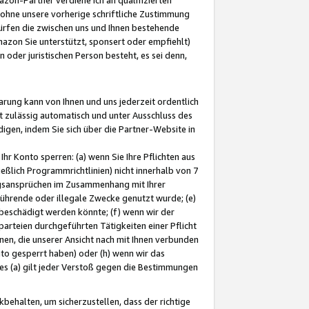
ohne unsere vorherige schriftliche Zustimmung
ürfen die zwischen uns und Ihnen bestehende
mazon Sie unterstützt, sponsert oder empfiehlt)
oder juristischen Person besteht, es sei denn,
arung kann von Ihnen und uns jederzeit ordentlich
t zulässig automatisch und unter Ausschluss des
gen, indem Sie sich über die Partner-Website in
hr Konto sperren: (a) wenn Sie Ihre Pflichten aus
eßlich Programmrichtlinien) nicht innerhalb von 7
ngsansprüchen im Zusammenhang mit Ihrer
ührende oder illegale Zwecke genutzt wurde; (e)
eschädigt werden könnte; (f) wenn wir der
rteien durchgeführten Tätigkeiten einer Pflicht
nen, die unserer Ansicht nach mit Ihnen verbunden
nto gesperrt haben) oder (h) wenn wir das
 (a) gilt jeder Verstoß gegen die Bestimmungen
ehalten, um sicherzustellen, dass der richtige