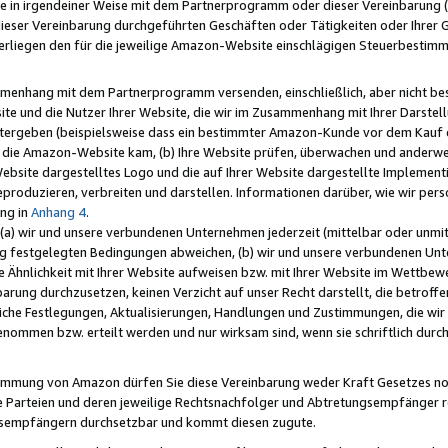
e in irgendeiner Weise mit dem Partnerprogramm oder dieser Vereinbarung (ei
ieser Vereinbarung durchgeführten Geschäften oder Tätigkeiten oder Ihrer 
liegen den für die jeweilige Amazon-Website einschlägigen Steuerbestim
mmenhang mit dem Partnerprogramm versenden, einschließlich, aber nicht be
site und die Nutzer Ihrer Website, die wir im Zusammenhang mit Ihrer Darst
itergeben (beispielsweise dass ein bestimmter Amazon-Kunde vor dem Kauf
uf die Amazon-Website kam, (b) Ihre Website prüfen, überwachen und anderwei
r Website dargestelltes Logo und die auf Ihrer Website dargestellte Impleme
reproduzieren, verbreiten und darstellen. Informationen darüber, wie wir per
ng in
Anhang 4
.
 (a) wir und unsere verbundenen Unternehmen jederzeit (mittelbar oder unmit
ng festgelegten Bedingungen abweichen, (b) wir und unsere verbundenen Unte
 Ähnlichkeit mit Ihrer Website aufweisen bzw. mit Ihrer Website im Wettbewer
barung durchzusetzen, keinen Verzicht auf unser Recht darstellt, die betrof
liche Festlegungen, Aktualisierungen, Handlungen und Zustimmungen, die wi
enommen bzw. erteilt werden und nur wirksam sind, wenn sie schriftlich dur
stimmung von Amazon dürfen Sie diese Vereinbarung weder Kraft Gesetzes no
die Parteien und deren jeweilige Rechtsnachfolger und Abtretungsempfänger 
ngsempfängern durchsetzbar und kommt diesen zugute.