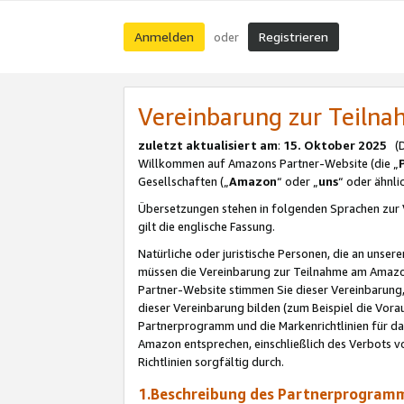
Anmelden
Registrieren
oder
Vereinbarung zur Teil
zuletzt aktualisiert am
:
15. Oktober 2025
(De
Willkommen auf Amazons Partner-Website (die „
Gesellschaften („
Amazon
“ oder „
uns
“ oder ähnl
Übersetzungen stehen in folgenden Sprachen zur 
gilt die englische Fassung.
Natürliche oder juristische Personen, die an uns
müssen die Vereinbarung zur Teilnahme am Amaz
Partner-Website stimmen Sie dieser Vereinbarung,
dieser Vereinbarung bilden (zum Beispiel die Vo
Partnerprogramm und die Markenrichtlinien für da
Amazon entsprechen, einschließlich des Verbots vo
Richtlinien sorgfältig durch.
1.Beschreibung des Partnerprogra