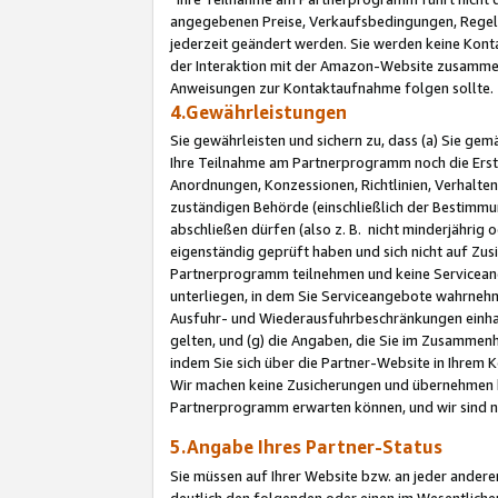
angegebenen Preise, Verkaufsbedingungen, Regeln
jederzeit geändert werden. Sie werden keine Konta
der Interaktion mit der Amazon-Website zusamme
Anweisungen zur Kontaktaufnahme folgen sollte.
4.Gewährleistungen
Sie gewährleisten und sichern zu, dass (a) Sie g
Ihre Teilnahme am Partnerprogramm noch die Erst
Anordnungen, Konzessionen, Richtlinien, Verhalten
zuständigen Behörde (einschließlich der Bestimmu
abschließen dürfen (also z. B. nicht minderjährig
eigenständig geprüft haben und sich nicht auf Zusi
Partnerprogramm teilnehmen und keine Servicean
unterliegen, in dem Sie Serviceangebote wahrneh
Ausfuhr- und Wiederausfuhrbeschränkungen einhal
gelten, und (g) die Angaben, die Sie im Zusammen
indem Sie sich über die Partner-Website in Ihrem
Wir machen keine Zusicherungen und übernehmen 
Partnerprogramm erwarten können, und wir sind n
5.Angabe Ihres Partner-Status
Sie müssen auf Ihrer Website bzw. an jeder ander
deutlich den folgenden oder einen im Wesentlichen