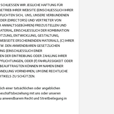
CHLIESSEN WIR JEGLICHE HAFTUNG FÜR
TRIEB IHRER WEBSITE (EINSCHLIESSLICH IHRER
FLICHTEN SICH, UNS, UNSERE VERBUNDENEN
EDER (DIRECTORS) UND VERTRETER VON
R ANWALTSGEBÜHREN) FREIZUSTELLEN UND
ATERIAL, EINSCHLIESSLICH DER KOMBINATION
NUTZUNG, ENTWICKLUNG, GESTALTUNG,
EBSEITE ERSCHEINENDEN MATERIALS, (C) IHRER
ZW. DEN ANWENDBAREN GESETZLICHEN
NG (EINSCHLIESSLICH EINER
BEN DER EINTREIBUNG ODER ZAHLUNG IHRER
LICHTUNGEN, ODER (F) FAHRLÄSSIGKEIT ODER
 BEAUFTRAGTEN KÖNNEN IM NAMEN EINER
HANDLUNG VORNEHMEN, UM EINE RECHTLICHE
TIKELS ZU SCHÜTZEN.
ich einer tatsächlichen oder angeblichen
Geschäftsbeziehung mit uns oder unseren
u anwendbarem Recht und Streitbeilegung in