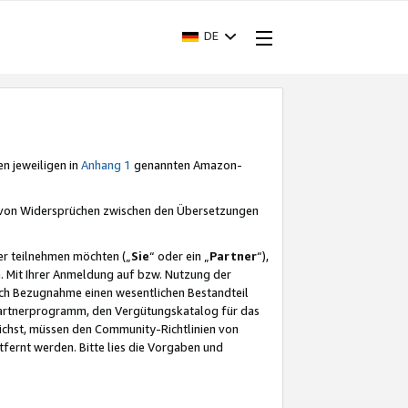
DE
en jeweiligen in
Anhang 1
genannten Amazon-
e von Widersprüchen zwischen den Übersetzungen
er teilnehmen möchten („
Sie
“ oder ein „
Partner
“),
. Mit Ihrer Anmeldung auf bzw. Nutzung der
durch Bezugnahme einen wesentlichen Bestandteil
 Partnerprogramm, den Vergütungskatalog für das
ichst, müssen den Community-Richtlinien von
fernt werden. Bitte lies die Vorgaben und