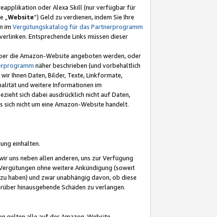
eapplikation oder Alexa Skill (nur verfügbar für
e „
Website
“) Geld zu verdienen, indem Sie Ihre
en im
Vergütungskatalog für das Partnerprogramm
t) verlinken. Entsprechende Links müssen dieser
e über die Amazon-Website angeboten werden, oder
nerprogramm
näher beschrieben (und vorbehaltlich
ir Ihnen Daten, Bilder, Texte, Linkformate,
alität und weitere Informationen im
zieht sich dabei ausdrücklich nicht auf Daten,
es sich nicht um eine Amazon-Website handelt.
rung einhalten.
ir uns neben allen anderen, uns zur Verfügung
n Vergütungen ohne weitere Ankündigung (soweit
 zu haben) und zwar unabhängig davon, ob diese
darüber hinausgehende Schäden zu verlangen.
on gelten alle auf der Amazon-Website