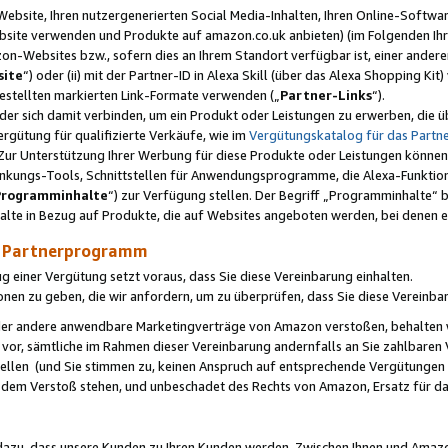
ebsite, Ihren nutzergenerierten Social Media-Inhalten, Ihren Online-Softwar
ebsite verwenden und Produkte auf amazon.co.uk anbieten) (im Folgenden Ihr
-Websites bzw., sofern dies an Ihrem Standort verfügbar ist, einer ander
ite
“) oder (ii) mit der Partner-ID in Alexa Skill (über das Alexa Shopping Ki
estellten markierten Link-Formate verwenden („
Partner-Links
“).
oder sich damit verbinden, um ein Produkt oder Leistungen zu erwerben, di
gütung für qualifizierte Verkäufe, wie im
Vergütungskatalog für das Part
Zur Unterstützung Ihrer Werbung für diese Produkte oder Leistungen können w
linkungs-Tools, Schnittstellen für Anwendungsprogramme, die Alexa-Funktion
Programminhalte
“) zur Verfügung stellen. Der Begriff „Programminhalte“ be
halte in Bezug auf Produkte, die auf Websites angeboten werden, bei denen 
as Partnerprogramm
einer Vergütung setzt voraus, dass Sie diese Vereinbarung einhalten.
ionen zu geben, die wir anfordern, um zu überprüfen, dass Sie diese Vereinba
oder andere anwendbare Marketingverträge von Amazon verstoßen, behalten w
 vor, sämtliche im Rahmen dieser Vereinbarung andernfalls an Sie zahlbare
tellen (und Sie stimmen zu, keinen Anspruch auf entsprechende Vergütungen
 dem Verstoß stehen, und unbeschadet des Rechts von Amazon, Ersatz für 
azu, dass unsere Kunden zu Ihren Kunden werden. Zwischen Ihnen und Amaz