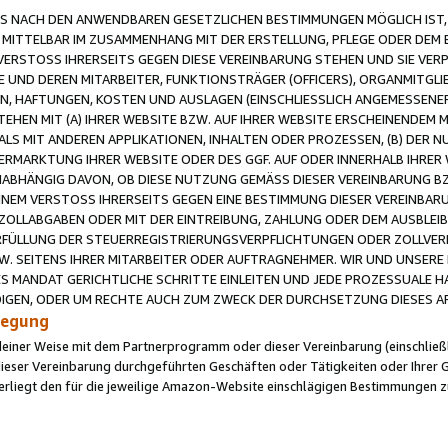
 NACH DEN ANWENDBAREN GESETZLICHEN BESTIMMUNGEN MÖGLICH IST, S
MITTELBAR IM ZUSAMMENHANG MIT DER ERSTELLUNG, PFLEGE ODER DEM BE
ERSTOSS IHRERSEITS GEGEN DIESE VEREINBARUNG STEHEN UND SIE VERP
UND DEREN MITARBEITER, FUNKTIONSTRÄGER (OFFICERS), ORGANMITGLI
N, HAFTUNGEN, KOSTEN UND AUSLAGEN (EINSCHLIESSLICH ANGEMESSENE
HEN MIT (A) IHRER WEBSITE BZW. AUF IHRER WEBSITE ERSCHEINENDEM M
LS MIT ANDEREN APPLIKATIONEN, INHALTEN ODER PROZESSEN, (B) DER 
RMARKTUNG IHRER WEBSITE ODER DES GGF. AUF ODER INNERHALB IHRER W
ABHÄNGIG DAVON, OB DIESE NUTZUNG GEMÄSS DIESER VEREINBARUNG B
EINEM VERSTOSS IHRERSEITS GEGEN EINE BESTIMMUNG DIESER VEREINBARU
D ZOLLABGABEN ODER MIT DER EINTREIBUNG, ZAHLUNG ODER DEM AUSBLEI
FÜLLUNG DER STEUERREGISTRIERUNGSVERPFLICHTUNGEN ODER ZOLLVERPF
W. SEITENS IHRER MITARBEITER ODER AUFTRAGNEHMER. WIR UND UNSERE
ES MANDAT GERICHTLICHE SCHRITTE EINLEITEN UND JEDE PROZESSUALE 
GEN, ODER UM RECHTE AUCH ZUM ZWECK DER DURCHSETZUNG DIESES AR
ilegung
endeiner Weise mit dem Partnerprogramm oder dieser Vereinbarung (einschließl
ieser Vereinbarung durchgeführten Geschäften oder Tätigkeiten oder Ihrer 
iegt den für die jeweilige Amazon-Website einschlägigen Bestimmungen z