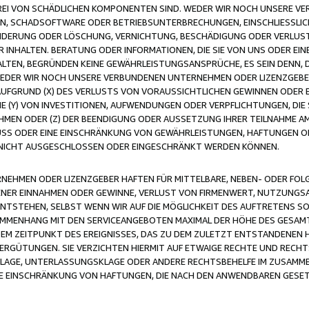
FREI VON SCHÄDLICHEN KOMPONENTEN SIND. WEDER WIR NOCH UNSERE 
VIREN, SCHADSOFTWARE ODER BETRIEBSUNTERBRECHUNGEN, EINSCHLIESSL
ÄNDERUNG ODER LÖSCHUNG, VERNICHTUNG, BESCHÄDIGUNG ODER VERLUST 
INHALTEN. BERATUNG ODER INFORMATIONEN, DIE SIE VON UNS ODER EIN
LTEN, BEGRÜNDEN KEINE GEWÄHRLEISTUNGSANSPRÜCHE, ES SEIN DENN, DI
WEDER WIR NOCH UNSERE VERBUNDENEN UNTERNEHMEN ODER LIZENZGEBE
FGRUND (X) DES VERLUSTS VON VORAUSSICHTLICHEN GEWINNEN ODER 
 (Y) VON INVESTITIONEN, AUFWENDUNGEN ODER VERPFLICHTUNGEN, DIE 
EN ODER (Z) DER BEENDIGUNG ODER AUSSETZUNG IHRER TEILNAHME A
LUSS ODER EINE EINSCHRÄNKUNG VON GEWÄHRLEISTUNGEN, HAFTUNGEN O
NICHT AUSGESCHLOSSEN ODER EINGESCHRÄNKT WERDEN KÖNNEN.
EHMEN ODER LIZENZGEBER HAFTEN FÜR MITTELBARE, NEBEN- ODER FOL
R EINNAHMEN ODER GEWINNE, VERLUST VON FIRMENWERT, NUTZUNGSAU
TSTEHEN, SELBST WENN WIR AUF DIE MÖGLICHKEIT DES AUFTRETENS S
MENHANG MIT DEN SERVICEANGEBOTEN MAXIMAL DER HÖHE DES GESAMT
M ZEITPUNKT DES EREIGNISSES, DAS ZU DEM ZULETZT ENTSTANDENEN 
ERGÜTUNGEN. SIE VERZICHTEN HIERMIT AUF ETWAIGE RECHTE UND RECHT
KLAGE, UNTERLASSUNGSKLAGE ODER ANDERE RECHTSBEHELFE IM ZUSAMME
NE EINSCHRÄNKUNG VON HAFTUNGEN, DIE NACH DEN ANWENDBAREN GESE