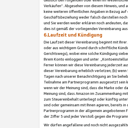
Verkäufen“. Abgesehen von diesem Hinweis, und a
keine weiteren öffentlichen Angaben in Bezug au
Geschäftsbeziehung weder falsch darstellen noch a
und Sie werden weder erklären noch andeuten, dass
dies ist gemäß der vorliegenden Vereinbarung ausd
6.Laufzeit und Kündigung
Die Laufzeit dieser Vereinbarung beginnt mit Ihre
oder aus wichtigem Grund durch schriftliche Kündi
Gerichtswegs), wobei eine solche Kündigung siebe
Ihrem Konto einloggen und unter „Kontoeinstellu
Ferner können wir diese Vereinbarung jederzeit aus
dieser Vereinbarung erheblich verletzen; (b) wenn
Tagen nach unserer Benachrichtigung an Sie behe
Teilnahme am Partnerprogramm ausgesetzt sein kö
wenn wir der Meinung sind, dass die Marke oder 
Meinung sind, dass Amazon im Zusammenhang mit d
zum Steuereinbehalt unterliegt oder künftig unter
sind oder gemeinsam mit Ihnen agieren, bereits in
Partnerprogramm in der allgemein angebotenen Fo
der Ziffer 5 und jeder Verstoß gegen die Programm
Wir dürfen angefallene und noch nicht ausgezahlt