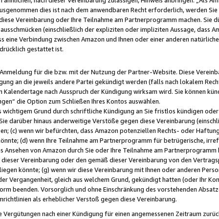
usgenommen dies ist nach dem anwendbaren Recht erforderlich, werden Sie 
f diese Vereinbarung oder Ihre Teilnahme am Partnerprogramm machen. Sie d
usschmücken (einschließlich der expliziten oder impliziten Aussage, dass A
 eine Verbindung zwischen Amazon und Ihnen oder einer anderen natürlichen 
rücklich gestattet ist.
r Anmeldung für die bzw. mit der Nutzung der Partner-Website. Diese Vereinb
gung an die jeweils andere Partei gekündigt werden (falls nach lokalem Rech
n Kalendertage nach Ausspruch der Kündigung wirksam wird. Sie können kündi
ngen“ die Option zum Schließen Ihres Kontos auswählen.
 wichtigem Grund durch schriftliche Kündigung an Sie fristlos kündigen oder I
 Sie darüber hinaus anderweitige Verstöße gegen diese Vereinbarung (einschli
ben; (c) wenn wir befürchten, dass Amazon potenziellen Rechts- oder Haftu
nnte; (d) wenn Ihre Teilnahme am Partnerprogramm für betrügerische, irref
das Ansehen von Amazon durch Sie oder Ihre Teilnahme am Partnerprogramm b
ieser Vereinbarung oder den gemäß dieser Vereinbarung von den Vertragspa
liegen könnte; (g) wenn wir diese Vereinbarung mit Ihnen oder anderen Perso
 der Vergangenheit, gleich aus welchem Grund, gekündigt hatten (oder Ihr Ko
rm beenden. Vorsorglich und ohne Einschränkung des vorstehenden Absatzes
richtlinien als erheblicher Verstoß gegen diese Vereinbarung.
e Vergütungen nach einer Kündigung für einen angemessenen Zeitraum zurückb