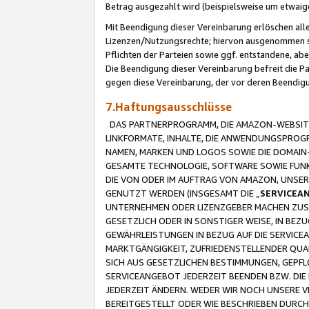
Betrag ausgezahlt wird (beispielsweise um etwai
Mit Beendigung dieser Vereinbarung erlöschen alle
Lizenzen/Nutzungsrechte; hiervon ausgenommen sind
Pflichten der Parteien sowie ggf. entstandene, ab
Die Beendigung dieser Vereinbarung befreit die P
gegen diese Vereinbarung, der vor deren Beendi
7.Haftungsausschlüsse
DAS PARTNERPROGRAMM, DIE AMAZON-WEBSITE,
LINKFORMATE, INHALTE, DIE ANWENDUNGSPRO
NAMEN, MARKEN UND LOGOS SOWIE DIE DOMAIN
GESAMTE TECHNOLOGIE, SOFTWARE SOWIE FUNKT
DIE VON ODER IM AUFTRAG VON AMAZON, UNS
GENUTZT WERDEN (INSGESAMT DIE „
SERVICEA
UNTERNEHMEN ODER LIZENZGEBER MACHEN ZUSI
GESETZLICH ODER IN SONSTIGER WEISE, IN BE
GEWÄHRLEISTUNGEN IN BEZUG AUF DIE SERVICE
MARKTGÄNGIGKEIT, ZUFRIEDENSTELLENDER QUA
SICH AUS GESETZLICHEN BESTIMMUNGEN, GEPFL
SERVICEANGEBOT JEDERZEIT BEENDEN BZW. DIE
JEDERZEIT ÄNDERN. WEDER WIR NOCH UNSERE 
BEREITGESTELLT ODER WIE BESCHRIEBEN DURC