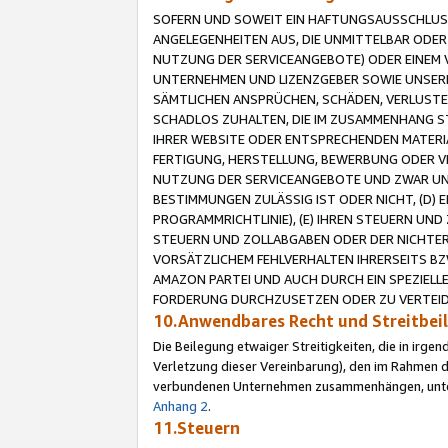
SOFERN UND SOWEIT EIN HAFTUNGSAUSSCHLUSS
ANGELEGENHEITEN AUS, DIE UNMITTELBAR ODER 
NUTZUNG DER SERVICEANGEBOTE) ODER EINEM V
UNTERNEHMEN UND LIZENZGEBER SOWIE UNSERE 
SÄMTLICHEN ANSPRÜCHEN, SCHÄDEN, VERLUSTE
SCHADLOS ZUHALTEN, DIE IM ZUSAMMENHANG STE
IHRER WEBSITE ODER ENTSPRECHENDEN MATERIA
FERTIGUNG, HERSTELLUNG, BEWERBUNG ODER VE
NUTZUNG DER SERVICEANGEBOTE UND ZWAR UN
BESTIMMUNGEN ZULÄSSIG IST ODER NICHT, (D) 
PROGRAMMRICHTLINIE), (E) IHREN STEUERN UN
STEUERN UND ZOLLABGABEN ODER DER NICHTER
VORSÄTZLICHEM FEHLVERHALTEN IHRERSEITS BZ
AMAZON PARTEI UND AUCH DURCH EIN SPEZIELL
FORDERUNG DURCHZUSETZEN ODER ZU VERTEIDI
10.Anwendbares Recht und Streitbe
Die Beilegung etwaiger Streitigkeiten, die in irg
Verletzung dieser Vereinbarung), den im Rahmen d
verbundenen Unternehmen zusammenhängen, unterl
Anhang 2
.
11.Steuern