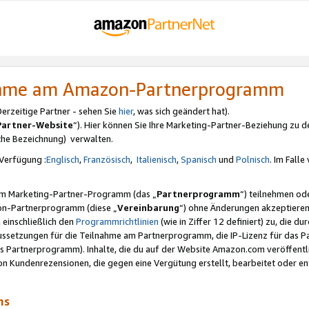
nahme am Amazon-Partnerprogramm
rzeitige Partner - sehen Sie
hier
, was sich geändert hat).
Partner-Website
“). Hier können Sie Ihre Marketing-Partner-Beziehung zu d
iche Bezeichnung) verwalten.
Verfügung :
Englisch
,
Französisch
,
Italienisch
,
Spanisch
und
Polnisch
. Im Fall
erem Marketing-Partner-Programm (das „
Partnerprogramm
“) teilnehmen od
on-Partnerprogramm (diese „
Vereinbarung
“) ohne Änderungen akzeptieren
 einschließlich den
Programmrichtlinien
(wie in Ziffer 12 definiert) zu, die 
raussetzungen für die Teilnahme am Partnerprogramm, die IP-Lizenz für das
s Partnerprogramm). Inhalte, die du auf der Website Amazon.com veröffentl
n Kundenrezensionen, die gegen eine Vergütung erstellt, bearbeitet oder ent
mms