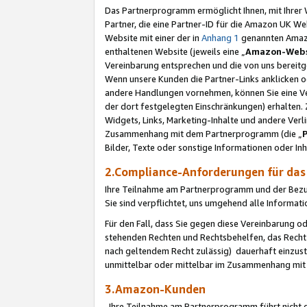
Das Partnerprogramm ermöglicht Ihnen, mit Ihrer W
Partner, die eine Partner-ID für die Amazon UK W
Website mit einer der in
Anhang 1
genannten Amazon
enthaltenen Website (jeweils eine „
Amazon-Webs
Vereinbarung entsprechen und die von uns bereitg
Wenn unsere Kunden die Partner-Links anklicken 
andere Handlungen vornehmen, können Sie eine Ver
der dort festgelegten Einschränkungen) erhalten. 
Widgets, Links, Marketing-Inhalte und andere Ver
Zusammenhang mit dem Partnerprogramm (die „
Bilder, Texte oder sonstige Informationen oder In
2.Compliance-Anforderungen für d
Ihre Teilnahme am Partnerprogramm und der Bezug 
Sie sind verpflichtet, uns umgehend alle Informat
Für den Fall, dass Sie gegen diese Vereinbarung 
stehenden Rechten und Rechtsbehelfen, das Recht
nach geltendem Recht zulässig) dauerhaft einzus
unmittelbar oder mittelbar im Zusammenhang mit
3.Amazon-Kunden
Ihre Teilnahme am Partnerprogramm führt nicht d