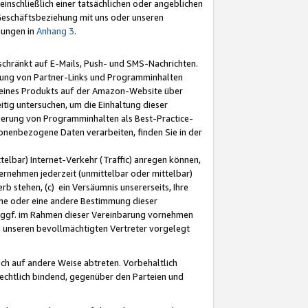
nschließlich einer tatsächlichen oder angeblichen
Geschäftsbeziehung mit uns oder unseren
mungen in
Anhang 3
.
schränkt auf E-Mails, Push- und SMS-Nachrichten.
ellung von Partner-Links und Programminhalten
 eines Produkts auf der Amazon-Website über
tig untersuchen, um die Einhaltung dieser
ntierung von Programminhalten als Best-Practice-
sonenbezogene Daten verarbeiten, finden Sie in der
telbar) Internet-Verkehr (Traffic) anregen können,
rnehmen jederzeit (unmittelbar oder mittelbar)
b stehen, (c) ein Versäumnis unsererseits, Ihre
fene oder eine andere Bestimmung dieser
r ggf. im Rahmen dieser Vereinbarung vornehmen
ch unseren bevollmächtigten Vertreter vorgelegt
ch auf andere Weise abtreten. Vorbehaltlich
rechtlich bindend, gegenüber den Parteien und