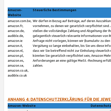
Amazon-
Steuerliche Bestimmungen
Website
amazon.com.be,
Wir dürfen in Bezug auf Beträge, auf deren Auszahlun
amazon.fr,
vornehmen, zu denen wir gesetzlich verpflichtet sind
amazon.de,
stellen die vollständige Zahlung und Abgeltung der 
audible.de,
gelegentlich steuerlich relevante Informationen von I
amazon.ie
Anfrage nicht vorlegen, können wir (kumulativ zu de
amazon.it,
Vergütung so lange einbehalten, bis Sie uns diese Inf
amazon.nl,
dass wir Sie betreffend nicht zur Einholung steuerlich 
amazon.pl,
könnten Sie gesetzlich verpflichtet sein, Amazon Meh
amazon.es,
Anforderungen an eine gültige MwSt.-Rechnung erfüllt
amazon.se,
zahlen.
amazon.co.uk,
audible.co.uk
ANHANG 4: DATENSCHUTZERKLÄRUNG FÜR DIE JEWE
Amazon-Website
Datenschutz