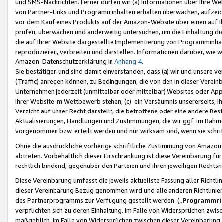
und SMS-Nachrichten. Ferner dürfen wir (a) Informationen über Ihre We
von Partner-Links und Programminhalten erhalten überwachen, aufzei
vor dem Kauf eines Produkts auf der Amazon-Website über einen auf Ih
prüfen, überwachen und anderweitig untersuchen, um die Einhaltung dies
die auf Ihrer Website dargestellte Implementierung von Programminhalt
reproduzieren, verbreiten und darstellen. Informationen darüber, wie w
Amazon-Datenschutzerklärung in
Anhang 4
.
Sie bestätigen und sind damit einverstanden, dass (a) wir und unsere 
(Traffic) anregen können, zu Bedingungen, die von den in dieser Vere
Unternehmen jederzeit (unmittelbar oder mittelbar) Websites oder Appl
Ihrer Website im Wettbewerb stehen, (c) ein Versäumnis unsererseits, I
Verzicht auf unser Recht darstellt, die betroffene oder eine andere B
Aktualisierungen, Handlungen und Zustimmungen, die wir ggf. im Rahme
vorgenommen bzw. erteilt werden und nur wirksam sind, wenn sie schri
Ohne die ausdrückliche vorherige schriftliche Zustimmung von Amazon
abtreten. Vorbehaltlich dieser Einschränkung ist diese Vereinbarung f
rechtlich bindend, gegenüber den Parteien und ihren jeweiligen Rech
Diese Vereinbarung umfasst die jeweils aktuellste Fassung aller Richtli
dieser Vereinbarung Bezug genommen wird und alle anderen Richtlinie
des Partnerprogramms zur Verfügung gestellt werden („
Programmric
verpflichten sich zu deren Einhaltung. Im Falle von Widersprüchen zwi
maßgeblich. Im Falle von Widersprüchen zwischen dieser Vereinbarun