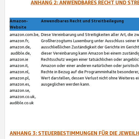
ANHANG 2: ANWENDBARES RECHT UND STRE
Amazon-
Anwendbares Recht und Streitbeilegung
Website
amazon.com.be,
Diese Vereinbarung und Streitigkeiten aller Art, die 
amazon.fr,
Großherzogtums Luxemburg unter Ausschluss seiner Kol
amazon.de,
ausschließlichen Zuständigkeit der Gerichte im Geri
audible.de,
dieser Vereinbarung kann Amazon bei einem zuständig
amazon.ie
Rechtsschutz wegen einer tatsächlichen oder angebli
amazon.it,
Amazon oder einer anderen natürlichen oder juristisc
amazon.nl,
Rechte in Bezug auf die Programminhalte besonderer,
amazon.pl,
Wert darstellen, dessen Verlust nicht ohne Weiteres e
amazon.es,
ausgeglichen werden kann.
amazon.se,
amazon.co.uk,
audible.co.uk
ANHANG 3: STEUERBESTIMMUNGEN FÜR DIE JEWEIL