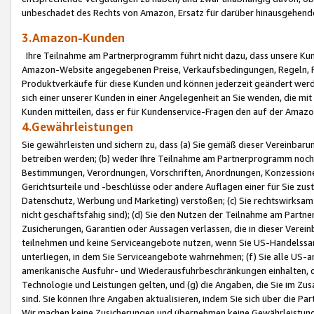
unbeschadet des Rechts von Amazon, Ersatz für darüber hinausgehen
3.Amazon-Kunden
Ihre Teilnahme am Partnerprogramm führt nicht dazu, dass unsere Kun
Amazon-Website angegebenen Preise, Verkaufsbedingungen, Regeln, Ri
Produktverkäufe für diese Kunden und können jederzeit geändert werde
sich einer unserer Kunden in einer Angelegenheit an Sie wenden, die 
Kunden mitteilen, dass er für Kundenservice-Fragen den auf der Ama
4.Gewährleistungen
Sie gewährleisten und sichern zu, dass (a) Sie gemäß dieser Vereinba
betreiben werden; (b) weder Ihre Teilnahme am Partnerprogramm noch d
Bestimmungen, Verordnungen, Vorschriften, Anordnungen, Konzessionen,
Gerichtsurteile und -beschlüsse oder andere Auflagen einer für Sie zu
Datenschutz, Werbung und Marketing) verstoßen; (c) Sie rechtswirksam 
nicht geschäftsfähig sind); (d) Sie den Nutzen der Teilnahme am Partne
Zusicherungen, Garantien oder Aussagen verlassen, die in dieser Verein
teilnehmen und keine Serviceangebote nutzen, wenn Sie US-Handelssa
unterliegen, in dem Sie Serviceangebote wahrnehmen; (f) Sie alle US
amerikanische Ausfuhr- und Wiederausfuhrbeschränkungen einhalten, 
Technologie und Leistungen gelten, und (g) die Angaben, die Sie im 
sind. Sie können Ihre Angaben aktualisieren, indem Sie sich über die 
Wir machen keine Zusicherungen und übernehmen keine Gewährleistun