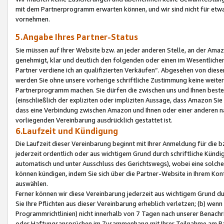
mit dem Partnerprogramm erwarten können, und wir sind nicht für etwa
vornehmen.
5.Angabe Ihres Partner-Status
Sie müssen auf Ihrer Website bzw. an jeder anderen Stelle, an der Am
genehmigt, klar und deutlich den folgenden oder einen im Wesentlichen
Partner verdiene ich an qualifizierten Verkäufen“. Abgesehen von die
werden Sie ohne unsere vorherige schriftliche Zustimmung keine weite
Partnerprogramm machen. Sie dürfen die zwischen uns und Ihnen best
(einschließlich der expliziten oder impliziten Aussage, dass Amazon Si
dass eine Verbindung zwischen Amazon und Ihnen oder einer anderen natü
vorliegenden Vereinbarung ausdrücklich gestattet ist.
6.Laufzeit und Kündigung
Die Laufzeit dieser Vereinbarung beginnt mit Ihrer Anmeldung für die 
jederzeit ordentlich oder aus wichtigem Grund durch schriftliche Kündi
automatisch und unter Ausschluss des Gerichtswegs), wobei eine solch
können kündigen, indem Sie sich über die Partner-Website in Ihrem Ko
auswählen.
Ferner können wir diese Vereinbarung jederzeit aus wichtigem Grund dur
Sie Ihre Pflichten aus dieser Vereinbarung erheblich verletzen; (b) wen
Programmrichtlinien) nicht innerhalb von 7 Tagen nach unserer Benachr
oder Haftungsansprüchen im Zusammenhang mit Ihrer Teilnahme am Pa