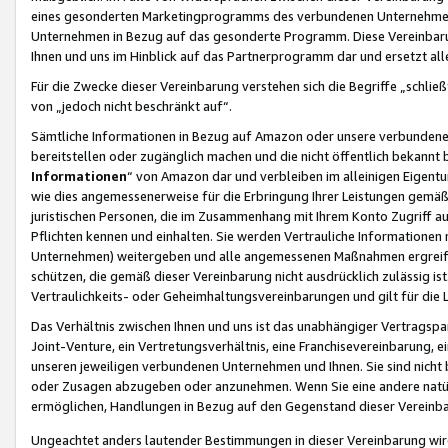
eines gesonderten Marketingprogramms des verbundenen Unternehmens
Unternehmen in Bezug auf das gesonderte Programm. Diese Vereinbarung
Ihnen und uns im Hinblick auf das Partnerprogramm dar und ersetzt al
Für die Zwecke dieser Vereinbarung verstehen sich die Begriffe „schließ
von „jedoch nicht beschränkt auf“.
Sämtliche Informationen in Bezug auf Amazon oder unsere verbunde
bereitstellen oder zugänglich machen und die nicht öffentlich bekannt bz
Informationen
“ von Amazon dar und verbleiben im alleinigen Eigent
wie dies angemessenerweise für die Erbringung Ihrer Leistungen gemäß d
juristischen Personen, die im Zusammenhang mit Ihrem Konto Zugriff au
Pflichten kennen und einhalten. Sie werden Vertrauliche Informationen 
Unternehmen) weitergeben und alle angemessenen Maßnahmen ergreifen
schützen, die gemäß dieser Vereinbarung nicht ausdrücklich zulässig is
Vertraulichkeits- oder Geheimhaltungsvereinbarungen und gilt für die
Das Verhältnis zwischen Ihnen und uns ist das unabhängiger Vertragspa
Joint-Venture, ein Vertretungsverhältnis, eine Franchisevereinbarung, 
unseren jeweiligen verbundenen Unternehmen und Ihnen. Sie sind ni
oder Zusagen abzugeben oder anzunehmen. Wenn Sie eine andere natürli
ermöglichen, Handlungen in Bezug auf den Gegenstand dieser Vereinbar
Ungeachtet anders lautender Bestimmungen in dieser Vereinbarung wird