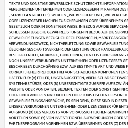
TEXTE UND SONSTIGE GEWERBLICHE SCHUTZRECHTE, INFORMATIONE
VERBUNDENEN UNTERNEHMEN ODER LIZENZGEBERN IM RAHMEN DES
„
SERVICEANGEBOTE
“), WERDEN „WIE BESEHEN“ UND „WIE VERFÜ
ODER LIZENZGEBER MACHEN ZUSICHERUNGEN ODER ÜBERNEHMEN GEW
GESETZLICH ODER IN SONSTIGER WEISE, IN BEZUG AUF DIE SERVI
SCHLIESSEN JEGLICHE GEWÄHRLEISTUNGEN IN BEZUG AUF DIE SERVI
GEWÄHRLEISTUNGEN BEZÜGLICH RECHTSMÄNGELN, MARKTGÄNGIGKEIT
VERWENDUNGSZWECK, NICHTVERLETZUNG SOWIE GEWÄHRLEISTUNGEN 
ÜBLICHEN GESCHÄFTSVERKEHR, DER LEISTUNG ODER HANDELSBRÄUCH
BESCHAFFENHEIT, MERKMALE, FUNKTIONEN, DEN LEISTUNGSUMFANG 
NOCH UNSERE VERBUNDENEN UNTERNEHMEN ODER LIZENZGEBER GEWÄ
BESCHRIEBEN DURCHGÄNGIG BZW. AUF BESTIMMTE ART UND WEISE
KORREKT, FEHLERFREI ODER FREI VON SCHÄDLICHEN KOMPONENTEN
HAFTEN FÜR: (A) FEHLER, UNGENAUIGKEITEN, VIREN, SCHADSOFTW
SYSTEMABSTÜRZE; ODER (B) UNBERECHTIGTE ZUGRIFFE AUF BZW. 
WEBSITE ODER VON DATEN, BILDERN, TEXTEN ODER SONSTIGEN INF
ODER EINER ANDEREN NATÜRLICHEN ODER JURISTISCHEN PERSON OD
GEWÄHRLEISTUNGSANSPRÜCHE, ES SEIN DENN, DIESE SIND IN DIES
UNSERE VERBUNDENEN UNTERNEHMEN ODER LIZENZGEBER FÜR EN
AUFGRUND (X) DES VERLUSTS VON VORAUSSICHTLICHEN GEWINNEN
VORTEILEN SOWIE (Y) VON INVESTITIONEN, AUFWENDUNGEN ODER VE
PARTNERPROGRAMM VORNEHMEN BZW. ÜBERNEHMEN ODER (Z) DER 