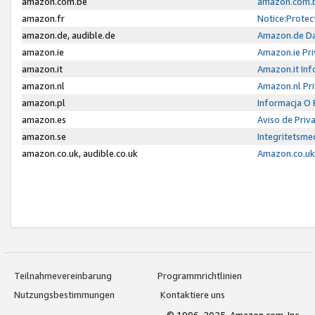
amazon.com.be
amazon.com.b
amazon.fr
Notice:Protec
amazon.de, audible.de
Amazon.de Da
amazon.ie
Amazon.ie Pri
amazon.it
Amazon.it Inf
amazon.nl
Amazon.nl Pri
amazon.pl
Informacja O
amazon.es
Aviso de Priv
amazon.se
Integritetsm
amazon.co.uk, audible.co.uk
Amazon.co.uk 
Teilnahmevereinbarung
Programmrichtlinien
Nutzungsbestimmungen
Kontaktiere uns