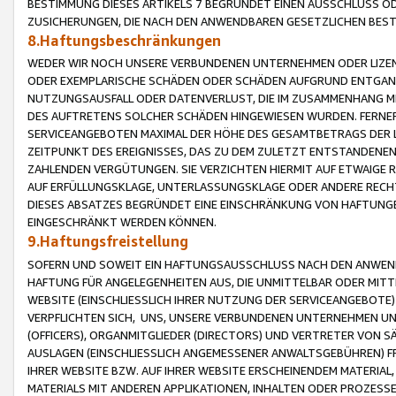
BESTIMMUNG DIESES ARTIKELS 7 BEGRÜNDET EINEN AUSSCHLUSS 
ZUSICHERUNGEN, DIE NACH DEN ANWENDBAREN GESETZLICHEN BE
8.Haftungsbeschränkungen
WEDER WIR NOCH UNSERE VERBUNDENEN UNTERNEHMEN ODER LIZEN
ODER EXEMPLARISCHE SCHÄDEN ODER SCHÄDEN AUFGRUND ENTGANG
NUTZUNGSAUSFALL ODER DATENVERLUST, DIE IM ZUSAMMENHANG MI
DES AUFTRETENS SOLCHER SCHÄDEN HINGEWIESEN WURDEN. FERN
SERVICEANGEBOTEN MAXIMAL DER HÖHE DES GESAMTBETRAGS DER 
ZEITPUNKT DES EREIGNISSES, DAS ZU DEM ZULETZT ENTSTANDENE
ZAHLENDEN VERGÜTUNGEN. SIE VERZICHTEN HIERMIT AUF ETWAIGE 
AUF ERFÜLLUNGSKLAGE, UNTERLASSUNGSKLAGE ODER ANDERE RECHT
DIESES ABSATZES BEGRÜNDET EINE EINSCHRÄNKUNG VON HAFTUNG
EINGESCHRÄNKT WERDEN KÖNNEN.
9.Haftungsfreistellung
SOFERN UND SOWEIT EIN HAFTUNGSAUSSCHLUSS NACH DEN ANWENDB
HAFTUNG FÜR ANGELEGENHEITEN AUS, DIE UNMITTELBAR ODER MITT
WEBSITE (EINSCHLIESSLICH IHRER NUTZUNG DER SERVICEANGEBOTE)
VERPFLICHTEN SICH, UNS, UNSERE VERBUNDENEN UNTERNEHMEN UN
(OFFICERS), ORGANMITGLIEDER (DIRECTORS) UND VERTRETER VON 
AUSLAGEN (EINSCHLIESSLICH ANGEMESSENER ANWALTSGEBÜHREN) FR
IHRER WEBSITE BZW. AUF IHRER WEBSITE ERSCHEINENDEM MATERIAL
MATERIALS MIT ANDEREN APPLIKATIONEN, INHALTEN ODER PROZESSE