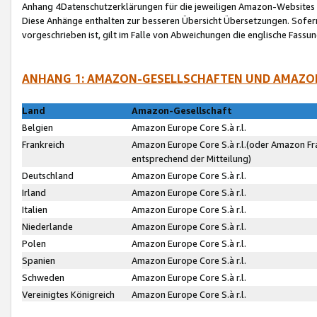
Anhang 4Datenschutzerklärungen für die jeweiligen Amazon-Websites
Diese Anhänge enthalten zur besseren Übersicht Übersetzungen. Sofe
vorgeschrieben ist, gilt im Falle von Abweichungen die englische Fass
ANHANG 1: AMAZON-GESELLSCHAFTEN UND AMAZO
Land
Amazon-Gesellschaft
Belgien
Amazon Europe Core S.à r.l.
Frankreich
Amazon Europe Core S.à r.l.(oder Amazon Fr
entsprechend der Mitteilung)
Deutschland
Amazon Europe Core S.à r.l.
Irland
Amazon Europe Core S.à r.l.
Italien
Amazon Europe Core S.à r.l.
Niederlande
Amazon Europe Core S.à r.l.
Polen
Amazon Europe Core S.à r.l.
Spanien
Amazon Europe Core S.à r.l.
Schweden
Amazon Europe Core S.à r.l.
Vereinigtes Königreich
Amazon Europe Core S.à r.l.