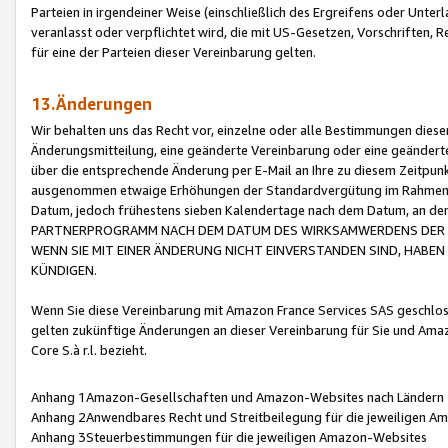
Parteien in irgendeiner Weise (einschließlich des Ergreifens oder Unt
veranlasst oder verpflichtet wird, die mit US-Gesetzen, Vorschriften,
für eine der Parteien dieser Vereinbarung gelten.
13.Änderungen
Wir behalten uns das Recht vor, einzelne oder alle Bestimmungen diese
Änderungsmitteilung, eine geänderte Vereinbarung oder eine geänderte 
über die entsprechende Änderung per E-Mail an Ihre zu diesem Zeitpun
ausgenommen etwaige Erhöhungen der Standardvergütung im Rahmen
Datum, jedoch frühestens sieben Kalendertage nach dem Datum, an de
PARTNERPROGRAMM NACH DEM DATUM DES WIRKSAMWERDENS DER Ä
WENN SIE MIT EINER ÄNDERUNG NICHT EINVERSTANDEN SIND, HABEN S
KÜNDIGEN.
Wenn Sie diese Vereinbarung mit Amazon France Services SAS geschlo
gelten zukünftige Änderungen an dieser Vereinbarung für Sie und Ama
Core S.à r.l. bezieht.
Anhang 1Amazon-Gesellschaften und Amazon-Websites nach Ländern
Anhang 2Anwendbares Recht und Streitbeilegung für die jeweiligen 
Anhang 3Steuerbestimmungen für die jeweiligen Amazon-Websites