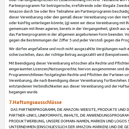
Partnerprogramm für betrügerische, irreführende oder illegale Zwecke
Amazon durch Sie oder Ihre Teilnahme am Partnerprogramm beschädig
dieser Vereinbarung oder den gemäß dieser Vereinbarung von den Vertr
oder künftig unterliegen könnte; (g) wenn wir diese Vereinbarung mit I
gemeinsam mit Ihnen agieren, bereits in der Vergangenheit, gleich aus
das Partnerprogramm in der allgemein angebotenen Form beenden. Vors
gegen die Bestimmungen der Ziffer 5 und jeder Verstoß gegen die Prog
Wir dürfen angefallene und noch nicht ausgezahlte Vergütungen nach 
sicherzustellen, dass der richtige Betrag ausgezahlt wird (beispielsw
Mit Beendigung dieser Vereinbarung erlöschen alle Rechte und Pflichte
eingeräumten Lizenzen/Nutzungsrechte; hiervon ausgenommen sind die in 
Programmrichtlinien festgelegten Rechte und Pflichten der Parteien sow
Vereinbarung, die nach Beendigung dieser Vereinbarung fortbestehen. D
entstandenen Verbindlichkeiten aus dieser Vereinbarung und der Haft
begangen wurde.
7.Haftungsausschlüsse
DAS PARTNERPROGRAMM, DIE AMAZON-WEBSITE, PRODUKTE UND DI
PARTNER-LINKS, LINKFORMATE, INHALTE, DIE ANWENDUNGSPROGR
PRODUKTWERBUNG, UNSERE DOMAIN-NAMEN, MARKEN UND LOGOS S
UNTERNEHMEN (EINSCHLIESSLICH DER AMAZON-MARKEN) UND DIE GE