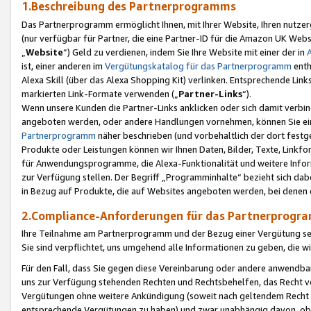
1.Beschreibung des Partnerprogramms
Das Partnerprogramm ermöglicht Ihnen, mit Ihrer Website, Ihren nutzer
(nur verfügbar für Partner, die eine Partner-ID für die Amazon UK We
„
Website
“) Geld zu verdienen, indem Sie Ihre Website mit einer der in
ist, einer anderen im
Vergütungskatalog für das Partnerprogramm
enth
Alexa Skill (über das Alexa Shopping Kit) verlinken. Entsprechende Lin
markierten Link-Formate verwenden („
Partner-Links
“).
Wenn unsere Kunden die Partner-Links anklicken oder sich damit verbi
angeboten werden, oder andere Handlungen vornehmen, können Sie eine
Partnerprogramm
näher beschrieben (und vorbehaltlich der dort festg
Produkte oder Leistungen können wir Ihnen Daten, Bilder, Texte, Linkfo
für Anwendungsprogramme, die Alexa-Funktionalität und weitere Inf
zur Verfügung stellen. Der Begriff „Programminhalte“ bezieht sich dabe
in Bezug auf Produkte, die auf Websites angeboten werden, bei denen 
2.Compliance-Anforderungen für das Partnerprog
Ihre Teilnahme am Partnerprogramm und der Bezug einer Vergütung setz
Sie sind verpflichtet, uns umgehend alle Informationen zu geben, die w
Für den Fall, dass Sie gegen diese Vereinbarung oder andere anwendba
uns zur Verfügung stehenden Rechten und Rechtsbehelfen, das Recht vo
Vergütungen ohne weitere Ankündigung (soweit nach geltendem Recht z
entsprechende Vergütungen zu haben) und zwar unabhängig davon, ob 