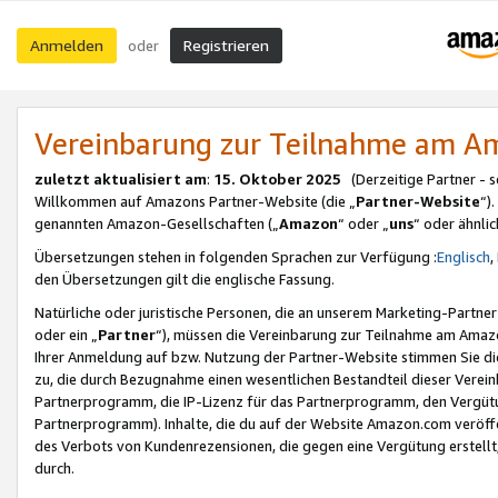
Anmelden
Registrieren
oder
Vereinbarung zur Teilnahme am 
zuletzt aktualisiert am
:
15. Oktober 2025
(Derzeitige Partner - 
Willkommen auf Amazons Partner-Website (die „
Partner-Website
“)
genannten Amazon-Gesellschaften („
Amazon
“ oder „
uns
“ oder ähnli
Übersetzungen stehen in folgenden Sprachen zur Verfügung :
Englisch
,
den Übersetzungen gilt die englische Fassung.
Natürliche oder juristische Personen, die an unserem Marketing-Partn
oder ein „
Partner
“), müssen die Vereinbarung zur Teilnahme am Ama
Ihrer Anmeldung auf bzw. Nutzung der Partner-Website stimmen Sie die
zu, die durch Bezugnahme einen wesentlichen Bestandteil dieser Verei
Partnerprogramm, die IP-Lizenz für das Partnerprogramm, den Vergütu
Partnerprogramm). Inhalte, die du auf der Website Amazon.com veröffe
des Verbots von Kundenrezensionen, die gegen eine Vergütung erstellt, 
durch.