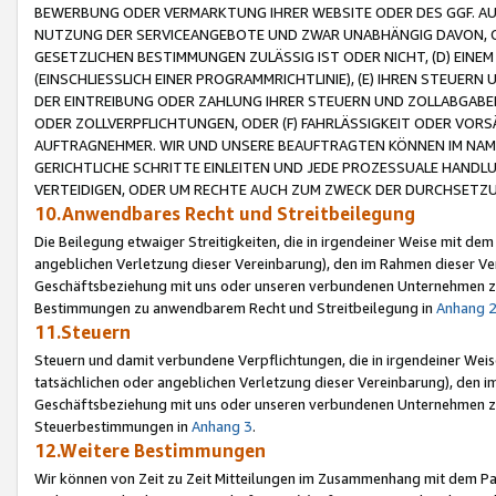
BEWERBUNG ODER VERMARKTUNG IHRER WEBSITE ODER DES GGF. AUF 
NUTZUNG DER SERVICEANGEBOTE UND ZWAR UNABHÄNGIG DAVON, O
GESETZLICHEN BESTIMMUNGEN ZULÄSSIG IST ODER NICHT, (D) EINE
(EINSCHLIESSLICH EINER PROGRAMMRICHTLINIE), (E) IHREN STEUER
DER EINTREIBUNG ODER ZAHLUNG IHRER STEUERN UND ZOLLABGAB
ODER ZOLLVERPFLICHTUNGEN, ODER (F) FAHRLÄSSIGKEIT ODER VORS
AUFTRAGNEHMER. WIR UND UNSERE BEAUFTRAGTEN KÖNNEN IM NAME
GERICHTLICHE SCHRITTE EINLEITEN UND JEDE PROZESSUALE HAND
VERTEIDIGEN, ODER UM RECHTE AUCH ZUM ZWECK DER DURCHSETZU
10.Anwendbares Recht und Streitbeilegung
Die Beilegung etwaiger Streitigkeiten, die in irgendeiner Weise mit de
angeblichen Verletzung dieser Vereinbarung), den im Rahmen dieser Ve
Geschäftsbeziehung mit uns oder unseren verbundenen Unternehmen zu
Bestimmungen zu anwendbarem Recht und Streitbeilegung in
Anhang 
11.Steuern
Steuern und damit verbundene Verpflichtungen, die in irgendeiner Wei
tatsächlichen oder angeblichen Verletzung dieser Vereinbarung), den 
Geschäftsbeziehung mit uns oder unseren verbundenen Unternehmen z
Steuerbestimmungen in
Anhang 3
.
12.Weitere Bestimmungen
Wir können von Zeit zu Zeit Mitteilungen im Zusammenhang mit dem Par