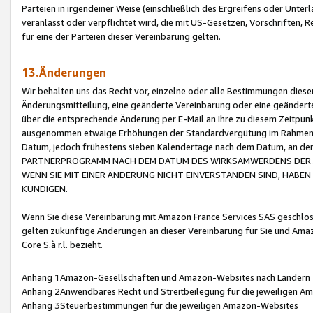
Parteien in irgendeiner Weise (einschließlich des Ergreifens oder Unt
veranlasst oder verpflichtet wird, die mit US-Gesetzen, Vorschriften,
für eine der Parteien dieser Vereinbarung gelten.
13.Änderungen
Wir behalten uns das Recht vor, einzelne oder alle Bestimmungen diese
Änderungsmitteilung, eine geänderte Vereinbarung oder eine geänderte 
über die entsprechende Änderung per E-Mail an Ihre zu diesem Zeitpun
ausgenommen etwaige Erhöhungen der Standardvergütung im Rahmen
Datum, jedoch frühestens sieben Kalendertage nach dem Datum, an de
PARTNERPROGRAMM NACH DEM DATUM DES WIRKSAMWERDENS DER Ä
WENN SIE MIT EINER ÄNDERUNG NICHT EINVERSTANDEN SIND, HABEN S
KÜNDIGEN.
Wenn Sie diese Vereinbarung mit Amazon France Services SAS geschlo
gelten zukünftige Änderungen an dieser Vereinbarung für Sie und Ama
Core S.à r.l. bezieht.
Anhang 1Amazon-Gesellschaften und Amazon-Websites nach Ländern
Anhang 2Anwendbares Recht und Streitbeilegung für die jeweiligen 
Anhang 3Steuerbestimmungen für die jeweiligen Amazon-Websites