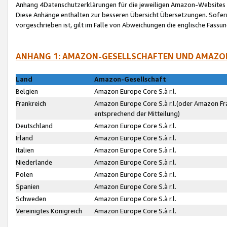
Anhang 4Datenschutzerklärungen für die jeweiligen Amazon-Websites
Diese Anhänge enthalten zur besseren Übersicht Übersetzungen. Sofe
vorgeschrieben ist, gilt im Falle von Abweichungen die englische Fass
ANHANG 1: AMAZON-GESELLSCHAFTEN UND AMAZO
Land
Amazon-Gesellschaft
Belgien
Amazon Europe Core S.à r.l.
Frankreich
Amazon Europe Core S.à r.l.(oder Amazon Fr
entsprechend der Mitteilung)
Deutschland
Amazon Europe Core S.à r.l.
Irland
Amazon Europe Core S.à r.l.
Italien
Amazon Europe Core S.à r.l.
Niederlande
Amazon Europe Core S.à r.l.
Polen
Amazon Europe Core S.à r.l.
Spanien
Amazon Europe Core S.à r.l.
Schweden
Amazon Europe Core S.à r.l.
Vereinigtes Königreich
Amazon Europe Core S.à r.l.