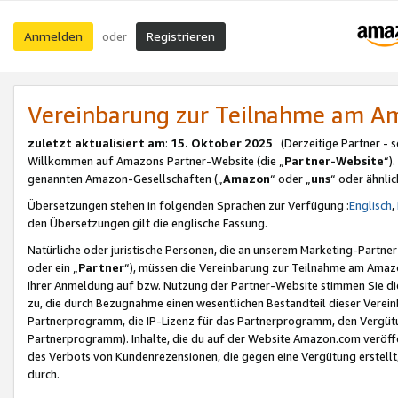
Anmelden
Registrieren
oder
Vereinbarung zur Teilnahme am 
zuletzt aktualisiert am
:
15. Oktober 2025
(Derzeitige Partner - 
Willkommen auf Amazons Partner-Website (die „
Partner-Website
“)
genannten Amazon-Gesellschaften („
Amazon
“ oder „
uns
“ oder ähnli
Übersetzungen stehen in folgenden Sprachen zur Verfügung :
Englisch
,
den Übersetzungen gilt die englische Fassung.
Natürliche oder juristische Personen, die an unserem Marketing-Partn
oder ein „
Partner
“), müssen die Vereinbarung zur Teilnahme am Ama
Ihrer Anmeldung auf bzw. Nutzung der Partner-Website stimmen Sie die
zu, die durch Bezugnahme einen wesentlichen Bestandteil dieser Verei
Partnerprogramm, die IP-Lizenz für das Partnerprogramm, den Vergütu
Partnerprogramm). Inhalte, die du auf der Website Amazon.com veröffe
des Verbots von Kundenrezensionen, die gegen eine Vergütung erstellt, 
durch.