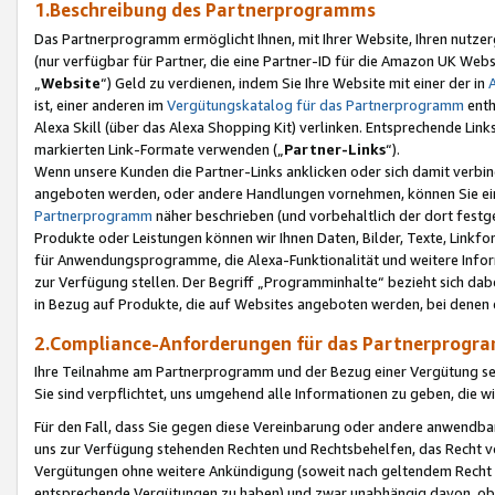
1.Beschreibung des Partnerprogramms
Das Partnerprogramm ermöglicht Ihnen, mit Ihrer Website, Ihren nutzer
(nur verfügbar für Partner, die eine Partner-ID für die Amazon UK We
„
Website
“) Geld zu verdienen, indem Sie Ihre Website mit einer der in
ist, einer anderen im
Vergütungskatalog für das Partnerprogramm
enth
Alexa Skill (über das Alexa Shopping Kit) verlinken. Entsprechende Lin
markierten Link-Formate verwenden („
Partner-Links
“).
Wenn unsere Kunden die Partner-Links anklicken oder sich damit verbi
angeboten werden, oder andere Handlungen vornehmen, können Sie eine
Partnerprogramm
näher beschrieben (und vorbehaltlich der dort festg
Produkte oder Leistungen können wir Ihnen Daten, Bilder, Texte, Linkfo
für Anwendungsprogramme, die Alexa-Funktionalität und weitere Inf
zur Verfügung stellen. Der Begriff „Programminhalte“ bezieht sich dabe
in Bezug auf Produkte, die auf Websites angeboten werden, bei denen 
2.Compliance-Anforderungen für das Partnerprog
Ihre Teilnahme am Partnerprogramm und der Bezug einer Vergütung setz
Sie sind verpflichtet, uns umgehend alle Informationen zu geben, die w
Für den Fall, dass Sie gegen diese Vereinbarung oder andere anwendba
uns zur Verfügung stehenden Rechten und Rechtsbehelfen, das Recht vo
Vergütungen ohne weitere Ankündigung (soweit nach geltendem Recht z
entsprechende Vergütungen zu haben) und zwar unabhängig davon, ob 