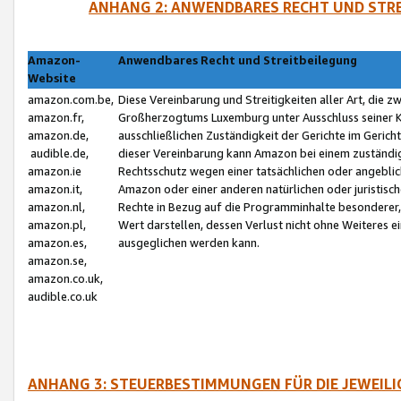
ANHANG 2: ANWENDBARES RECHT UND STRE
Amazon-
Anwendbares Recht und Streitbeilegung
Website
amazon.com.be,
Diese Vereinbarung und Streitigkeiten aller Art, die 
amazon.fr,
Großherzogtums Luxemburg unter Ausschluss seiner Kol
amazon.de,
ausschließlichen Zuständigkeit der Gerichte im Geri
audible.de,
dieser Vereinbarung kann Amazon bei einem zuständig
amazon.ie
Rechtsschutz wegen einer tatsächlichen oder angebli
amazon.it,
Amazon oder einer anderen natürlichen oder juristisc
amazon.nl,
Rechte in Bezug auf die Programminhalte besonderer,
amazon.pl,
Wert darstellen, dessen Verlust nicht ohne Weiteres e
amazon.es,
ausgeglichen werden kann.
amazon.se,
amazon.co.uk,
audible.co.uk
ANHANG 3: STEUERBESTIMMUNGEN FÜR DIE JEWEIL