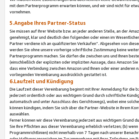
mit dem Partnerprogramm erwarten können, und wir sind nicht für etwa
vornehmen.
5.Angabe Ihres Partner-Status
Sie müssen auf Ihrer Website bzw. an jeder anderen Stelle, an der Am
genehmigt, klar und deutlich den folgenden oder einen im Wesentlichen
Partner verdiene ich an qualifizierten Verkäufen“. Abgesehen von die
werden Sie ohne unsere vorherige schriftliche Zustimmung keine weite
Partnerprogramm machen. Sie dürfen die zwischen uns und Ihnen best
(einschließlich der expliziten oder impliziten Aussage, dass Amazon Si
dass eine Verbindung zwischen Amazon und Ihnen oder einer anderen natü
vorliegenden Vereinbarung ausdrücklich gestattet ist.
6.Laufzeit und Kündigung
Die Laufzeit dieser Vereinbarung beginnt mit Ihrer Anmeldung für die 
jederzeit ordentlich oder aus wichtigem Grund durch schriftliche Kündi
automatisch und unter Ausschluss des Gerichtswegs), wobei eine solch
können kündigen, indem Sie sich über die Partner-Website in Ihrem Ko
auswählen.
Ferner können wir diese Vereinbarung jederzeit aus wichtigem Grund dur
Sie Ihre Pflichten aus dieser Vereinbarung erheblich verletzen; (b) wen
Programmrichtlinien) nicht innerhalb von 7 Tagen nach unserer Benachr
oder Haftungsansprüchen im Zusammenhang mit Ihrer Teilnahme am Pa