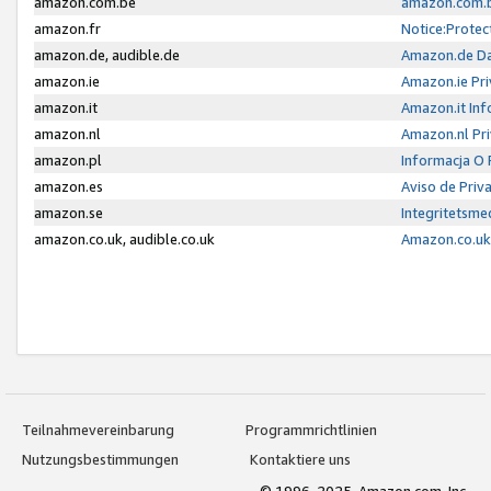
amazon.com.be
amazon.com.b
amazon.fr
Notice:Protec
amazon.de, audible.de
Amazon.de Da
amazon.ie
Amazon.ie Pri
amazon.it
Amazon.it Inf
amazon.nl
Amazon.nl Pri
amazon.pl
Informacja O
amazon.es
Aviso de Priv
amazon.se
Integritetsm
amazon.co.uk, audible.co.uk
Amazon.co.uk 
Teilnahmevereinbarung
Programmrichtlinien
Nutzungsbestimmungen
Kontaktiere uns