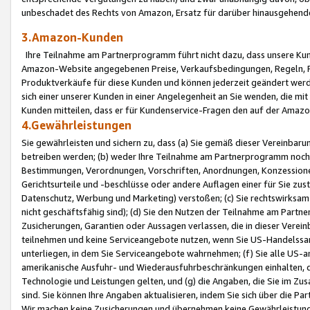
unbeschadet des Rechts von Amazon, Ersatz für darüber hinausgehen
3.Amazon-Kunden
Ihre Teilnahme am Partnerprogramm führt nicht dazu, dass unsere Kun
Amazon-Website angegebenen Preise, Verkaufsbedingungen, Regeln, Ri
Produktverkäufe für diese Kunden und können jederzeit geändert werde
sich einer unserer Kunden in einer Angelegenheit an Sie wenden, die 
Kunden mitteilen, dass er für Kundenservice-Fragen den auf der Ama
4.Gewährleistungen
Sie gewährleisten und sichern zu, dass (a) Sie gemäß dieser Vereinba
betreiben werden; (b) weder Ihre Teilnahme am Partnerprogramm noch d
Bestimmungen, Verordnungen, Vorschriften, Anordnungen, Konzessionen,
Gerichtsurteile und -beschlüsse oder andere Auflagen einer für Sie zu
Datenschutz, Werbung und Marketing) verstoßen; (c) Sie rechtswirksam 
nicht geschäftsfähig sind); (d) Sie den Nutzen der Teilnahme am Partne
Zusicherungen, Garantien oder Aussagen verlassen, die in dieser Verein
teilnehmen und keine Serviceangebote nutzen, wenn Sie US-Handelssa
unterliegen, in dem Sie Serviceangebote wahrnehmen; (f) Sie alle US
amerikanische Ausfuhr- und Wiederausfuhrbeschränkungen einhalten, 
Technologie und Leistungen gelten, und (g) die Angaben, die Sie im 
sind. Sie können Ihre Angaben aktualisieren, indem Sie sich über die 
Wir machen keine Zusicherungen und übernehmen keine Gewährleistun