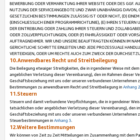
BEWERBUNG ODER VERMARKTUNG IHRER WEBSITE ODER DES GGF. AUF 
NUTZUNG DER SERVICEANGEBOTE UND ZWAR UNABHÄNGIG DAVON, O
GESETZLICHEN BESTIMMUNGEN ZULÄSSIG IST ODER NICHT, (D) EINE
(EINSCHLIESSLICH EINER PROGRAMMRICHTLINIE), (E) IHREN STEUER
DER EINTREIBUNG ODER ZAHLUNG IHRER STEUERN UND ZOLLABGAB
ODER ZOLLVERPFLICHTUNGEN, ODER (F) FAHRLÄSSIGKEIT ODER VORS
AUFTRAGNEHMER. WIR UND UNSERE BEAUFTRAGTEN KÖNNEN IM NAME
GERICHTLICHE SCHRITTE EINLEITEN UND JEDE PROZESSUALE HAND
VERTEIDIGEN, ODER UM RECHTE AUCH ZUM ZWECK DER DURCHSETZU
10.Anwendbares Recht und Streitbeilegung
Die Beilegung etwaiger Streitigkeiten, die in irgendeiner Weise mit de
angeblichen Verletzung dieser Vereinbarung), den im Rahmen dieser Ve
Geschäftsbeziehung mit uns oder unseren verbundenen Unternehmen zu
Bestimmungen zu anwendbarem Recht und Streitbeilegung in
Anhang 
11.Steuern
Steuern und damit verbundene Verpflichtungen, die in irgendeiner Wei
tatsächlichen oder angeblichen Verletzung dieser Vereinbarung), den 
Geschäftsbeziehung mit uns oder unseren verbundenen Unternehmen z
Steuerbestimmungen in
Anhang 3
.
12.Weitere Bestimmungen
Wir können von Zeit zu Zeit Mitteilungen im Zusammenhang mit dem Par