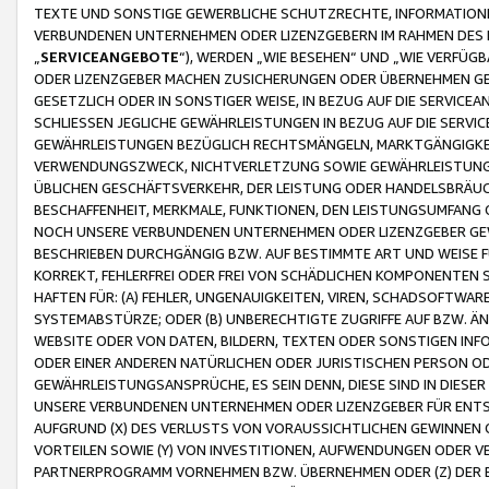
TEXTE UND SONSTIGE GEWERBLICHE SCHUTZRECHTE, INFORMATIONE
VERBUNDENEN UNTERNEHMEN ODER LIZENZGEBERN IM RAHMEN DES
„
SERVICEANGEBOTE
“), WERDEN „WIE BESEHEN“ UND „WIE VERFÜ
ODER LIZENZGEBER MACHEN ZUSICHERUNGEN ODER ÜBERNEHMEN GEW
GESETZLICH ODER IN SONSTIGER WEISE, IN BEZUG AUF DIE SERVI
SCHLIESSEN JEGLICHE GEWÄHRLEISTUNGEN IN BEZUG AUF DIE SERVI
GEWÄHRLEISTUNGEN BEZÜGLICH RECHTSMÄNGELN, MARKTGÄNGIGKEIT
VERWENDUNGSZWECK, NICHTVERLETZUNG SOWIE GEWÄHRLEISTUNGEN 
ÜBLICHEN GESCHÄFTSVERKEHR, DER LEISTUNG ODER HANDELSBRÄUCH
BESCHAFFENHEIT, MERKMALE, FUNKTIONEN, DEN LEISTUNGSUMFANG 
NOCH UNSERE VERBUNDENEN UNTERNEHMEN ODER LIZENZGEBER GEWÄ
BESCHRIEBEN DURCHGÄNGIG BZW. AUF BESTIMMTE ART UND WEISE
KORREKT, FEHLERFREI ODER FREI VON SCHÄDLICHEN KOMPONENTEN
HAFTEN FÜR: (A) FEHLER, UNGENAUIGKEITEN, VIREN, SCHADSOFTW
SYSTEMABSTÜRZE; ODER (B) UNBERECHTIGTE ZUGRIFFE AUF BZW. 
WEBSITE ODER VON DATEN, BILDERN, TEXTEN ODER SONSTIGEN INF
ODER EINER ANDEREN NATÜRLICHEN ODER JURISTISCHEN PERSON OD
GEWÄHRLEISTUNGSANSPRÜCHE, ES SEIN DENN, DIESE SIND IN DIES
UNSERE VERBUNDENEN UNTERNEHMEN ODER LIZENZGEBER FÜR EN
AUFGRUND (X) DES VERLUSTS VON VORAUSSICHTLICHEN GEWINNEN
VORTEILEN SOWIE (Y) VON INVESTITIONEN, AUFWENDUNGEN ODER VE
PARTNERPROGRAMM VORNEHMEN BZW. ÜBERNEHMEN ODER (Z) DER 