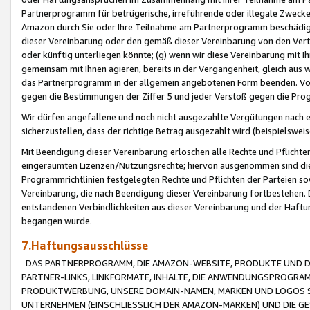
Partnerprogramm für betrügerische, irreführende oder illegale Zwecke
Amazon durch Sie oder Ihre Teilnahme am Partnerprogramm beschädig
dieser Vereinbarung oder den gemäß dieser Vereinbarung von den Vertr
oder künftig unterliegen könnte; (g) wenn wir diese Vereinbarung mit I
gemeinsam mit Ihnen agieren, bereits in der Vergangenheit, gleich aus
das Partnerprogramm in der allgemein angebotenen Form beenden. Vors
gegen die Bestimmungen der Ziffer 5 und jeder Verstoß gegen die Prog
Wir dürfen angefallene und noch nicht ausgezahlte Vergütungen nach 
sicherzustellen, dass der richtige Betrag ausgezahlt wird (beispielsw
Mit Beendigung dieser Vereinbarung erlöschen alle Rechte und Pflichte
eingeräumten Lizenzen/Nutzungsrechte; hiervon ausgenommen sind die in 
Programmrichtlinien festgelegten Rechte und Pflichten der Parteien sow
Vereinbarung, die nach Beendigung dieser Vereinbarung fortbestehen. D
entstandenen Verbindlichkeiten aus dieser Vereinbarung und der Haft
begangen wurde.
7.Haftungsausschlüsse
DAS PARTNERPROGRAMM, DIE AMAZON-WEBSITE, PRODUKTE UND DI
PARTNER-LINKS, LINKFORMATE, INHALTE, DIE ANWENDUNGSPROGR
PRODUKTWERBUNG, UNSERE DOMAIN-NAMEN, MARKEN UND LOGOS S
UNTERNEHMEN (EINSCHLIESSLICH DER AMAZON-MARKEN) UND DIE GE