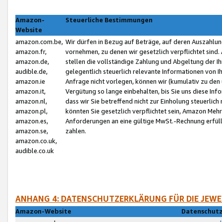
Amazon-
Steuerliche Bestimmungen
Website
amazon.com.be,
Wir dürfen in Bezug auf Beträge, auf deren Auszahlun
amazon.fr,
vornehmen, zu denen wir gesetzlich verpflichtet sind
amazon.de,
stellen die vollständige Zahlung und Abgeltung der 
audible.de,
gelegentlich steuerlich relevante Informationen von I
amazon.ie
Anfrage nicht vorlegen, können wir (kumulativ zu de
amazon.it,
Vergütung so lange einbehalten, bis Sie uns diese Inf
amazon.nl,
dass wir Sie betreffend nicht zur Einholung steuerlich 
amazon.pl,
könnten Sie gesetzlich verpflichtet sein, Amazon Meh
amazon.es,
Anforderungen an eine gültige MwSt.-Rechnung erfüllt
amazon.se,
zahlen.
amazon.co.uk,
audible.co.uk
ANHANG 4: DATENSCHUTZERKLÄRUNG FÜR DIE JEWE
Amazon-Website
Datenschutz