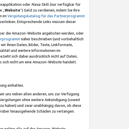
eapplikation oder Alexa Skill (nur verfügbar für
e „
Website
“) Geld zu verdienen, indem Sie Ihre
en im
Vergütungskatalog für das Partnerprogramm
t) verlinken. Entsprechende Links müssen dieser
e über die Amazon-Website angeboten werden, oder
nerprogramm
näher beschrieben (und vorbehaltlich
ir Ihnen Daten, Bilder, Texte, Linkformate,
alität und weitere Informationen im
zieht sich dabei ausdrücklich nicht auf Daten,
es sich nicht um eine Amazon-Website handelt.
rung einhalten.
ir uns neben allen anderen, uns zur Verfügung
n Vergütungen ohne weitere Ankündigung (soweit
 zu haben) und zwar unabhängig davon, ob diese
darüber hinausgehende Schäden zu verlangen.
on gelten alle auf der Amazon-Website