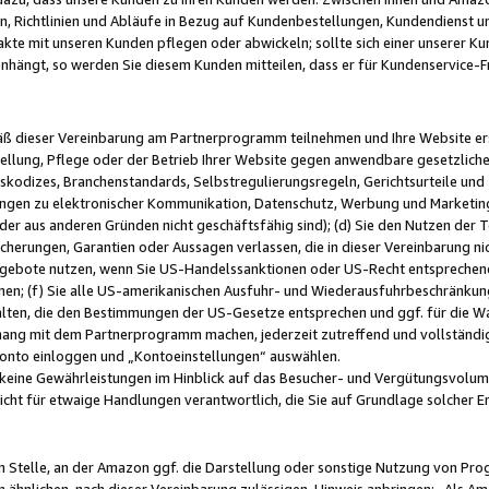
, Richtlinien und Abläufe in Bezug auf Kundenbestellungen, Kundendienst 
kte mit unseren Kunden pflegen oder abwickeln; sollte sich einer unserer Ku
nhängt, so werden Sie diesem Kunden mitteilen, dass er für Kundenservic
emäß dieser Vereinbarung am Partnerprogramm teilnehmen und Ihre Website er
ellung, Pflege oder der Betrieb Ihrer Website gegen anwendbare gesetzlich
skodizes, Branchenstandards, Selbstregulierungsregeln, Gerichtsurteile und 
ngen zu elektronischer Kommunikation, Datenschutz, Werbung und Marketing)
 oder aus anderen Gründen nicht geschäftsfähig sind); (d) Sie den Nutzen de
cherungen, Garantien oder Aussagen verlassen, die in dieser Vereinbarung nich
gebote nutzen, wenn Sie US-Handelssanktionen oder US-Recht entsprechen
men; (f) Sie alle US-amerikanischen Ausfuhr- und Wiederausfuhrbeschränkun
ten, die den Bestimmungen der US-Gesetze entsprechen und ggf. für die Wa
hang mit dem Partnerprogramm machen, jederzeit zutreffend und vollständig 
 Konto einloggen und „Kontoeinstellungen“ auswählen.
keine Gewährleistungen im Hinblick auf das Besucher- und Vergütungsvolu
icht für etwaige Handlungen verantwortlich, die Sie auf Grundlage solcher
en Stelle, an der Amazon ggf. die Darstellung oder sonstige Nutzung von Pr
 ähnlichen, nach dieser Vereinbarung zulässigen, Hinweis anbringen: „Als Ama