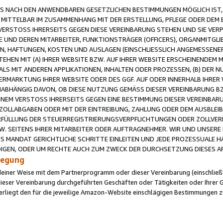
 NACH DEN ANWENDBAREN GESETZLICHEN BESTIMMUNGEN MÖGLICH IST, S
MITTELBAR IM ZUSAMMENHANG MIT DER ERSTELLUNG, PFLEGE ODER DEM BE
ERSTOSS IHRERSEITS GEGEN DIESE VEREINBARUNG STEHEN UND SIE VERP
UND DEREN MITARBEITER, FUNKTIONSTRÄGER (OFFICERS), ORGANMITGLI
N, HAFTUNGEN, KOSTEN UND AUSLAGEN (EINSCHLIESSLICH ANGEMESSENE
HEN MIT (A) IHRER WEBSITE BZW. AUF IHRER WEBSITE ERSCHEINENDEM M
LS MIT ANDEREN APPLIKATIONEN, INHALTEN ODER PROZESSEN, (B) DER 
RMARKTUNG IHRER WEBSITE ODER DES GGF. AUF ODER INNERHALB IHRER W
ABHÄNGIG DAVON, OB DIESE NUTZUNG GEMÄSS DIESER VEREINBARUNG B
EINEM VERSTOSS IHRERSEITS GEGEN EINE BESTIMMUNG DIESER VEREINBARU
D ZOLLABGABEN ODER MIT DER EINTREIBUNG, ZAHLUNG ODER DEM AUSBLEI
FÜLLUNG DER STEUERREGISTRIERUNGSVERPFLICHTUNGEN ODER ZOLLVERPF
W. SEITENS IHRER MITARBEITER ODER AUFTRAGNEHMER. WIR UND UNSERE
ES MANDAT GERICHTLICHE SCHRITTE EINLEITEN UND JEDE PROZESSUALE 
GEN, ODER UM RECHTE AUCH ZUM ZWECK DER DURCHSETZUNG DIESES AR
ilegung
endeiner Weise mit dem Partnerprogramm oder dieser Vereinbarung (einschließl
ieser Vereinbarung durchgeführten Geschäften oder Tätigkeiten oder Ihrer 
iegt den für die jeweilige Amazon-Website einschlägigen Bestimmungen z