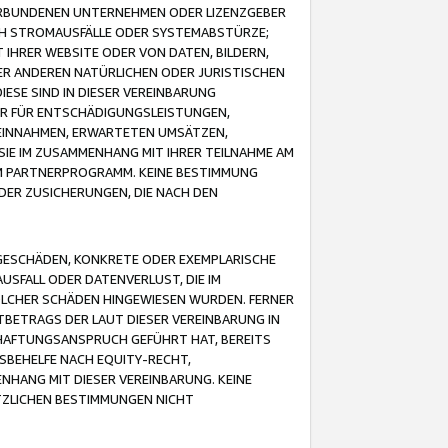
VERBUNDENEN UNTERNEHMEN ODER LIZENZGEBER
ICH STROMAUSFÄLLE ODER SYSTEMABSTÜRZE;
IHRER WEBSITE ODER VON DATEN, BILDERN,
ER ANDEREN NATÜRLICHEN ODER JURISTISCHEN
ESE SIND IN DIESER VEREINBARUNG
R FÜR ENTSCHÄDIGUNGSLEISTUNGEN,
EINNAHMEN, ERWARTETEN UMSÄTZEN,
SIE IM ZUSAMMENHANG MIT IHRER TEILNAHME AM
M PARTNERPROGRAMM. KEINE BESTIMMUNG
DER ZUSICHERUNGEN, DIE NACH DEN
GESCHÄDEN, KONKRETE ODER EXEMPLARISCHE
SFALL ODER DATENVERLUST, DIE IM
OLCHER SCHÄDEN HINGEWIESEN WURDEN. FERNER
BETRAGS DER LAUT DIESER VEREINBARUNG IN
HAFTUNGSANSPRUCH GEFÜHRT HAT, BEREITS
SBEHELFE NACH EQUITY-RECHT,
NHANG MIT DIESER VEREINBARUNG. KEINE
TZLICHEN BESTIMMUNGEN NICHT