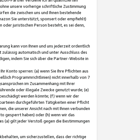
ohne unsere vorherige schriftliche Zustimmung
ürfen die zwischen uns und Ihnen bestehende
mazon Sie unterstützt, sponsert oder empfiehlt)
oder juristischen Person besteht, es sei denn,
arung kann von Ihnen und uns jederzeit ordentlich
t zulässig automatisch und unter Ausschluss des
gen, indem Sie sich über die Partner-Website in
hr Konto sperren: (a) wenn Sie Ihre Pflichten aus
eßlich Programmrichtlinien) nicht innerhalb von 7
ngsansprüchen im Zusammenhang mit Ihrer
ührende oder illegale Zwecke genutzt wurde; (e)
eschädigt werden könnte; (f) wenn wir der
rteien durchgeführten Tätigkeiten einer Pflicht
nen, die unserer Ansicht nach mit Ihnen verbunden
nto gesperrt haben) oder (h) wenn wir das
 (a) gilt jeder Verstoß gegen die Bestimmungen
ehalten, um sicherzustellen, dass der richtige