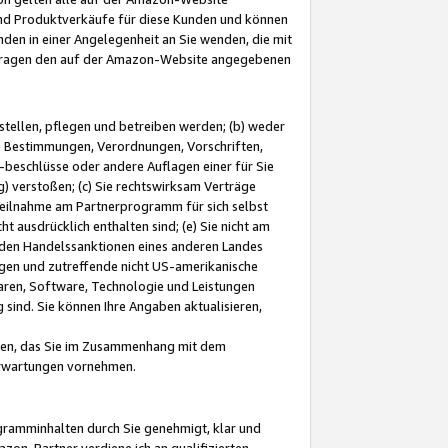
und Produktverkäufe für diese Kunden und können
nden in einer Angelegenheit an Sie wenden, die mit
e-Fragen den auf der Amazon-Website angegebenen
stellen, pflegen und betreiben werden; (b) weder
e Bestimmungen, Verordnungen, Vorschriften,
-beschlüsse oder andere Auflagen einer für Sie
 verstoßen; (c) Sie rechtswirksam Verträge
r Teilnahme am Partnerprogramm für sich selbst
t ausdrücklich enthalten sind; (e) Sie nicht am
den Handelssanktionen eines anderen Landes
gen und zutreffende nicht US-amerikanische
ren, Software, Technologie und Leistungen
sind. Sie können Ihre Angaben aktualisieren,
men, das Sie im Zusammenhang mit dem
 Erwartungen vornehmen.
ogramminhalten durch Sie genehmigt, klar und
zon-Partner verdiene ich an qualifizierten