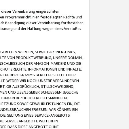
it dieser Vereinbarung eingeräumten
 den Programmrichtlinien festgelegten Rechte und
 nach Beendigung dieser Vereinbarung fortbestehen.
einbarung und der Haftung wegen eines Verstoßes
GEBOTEN WERDEN, SOWIE PARTNER-LINKS,
ALTE VON PRODUKTWERBUNG, UNSERE DOMAIN-
SCHLIESSLICH DER AMAZON-MARKEN) UND DIE
SCHUTZRECHTE, INFORMATIONEN UND INHALTE,
PARTNERPROGRAMMS BEREITGESTELLT ODER
ELLT. WEDER WIR NOCH UNSERE VERBUNDENEN
T, OB AUSDRÜCKLICH, STILLSCHWEIGEND,
MEN UND LIZENZGEBER SCHLIESSEN JEGLICHE
ISTUNGEN BEZÜGLICH RECHTSMÄNGELN,
LETZUNG SOWIE GEWÄHRLEISTUNGEN EIN, DIE
ANDELSBRÄUCHEN ERGEBEN. WIR KÖNNEN EIN
 DIE GELTUNG EINES SERVICE-ANGEBOTS
IE SERVICEANGEBOTE WEITERHIN
ODER DASS DIESE ANGEBOTE OHNE