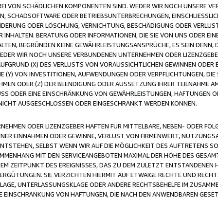
FREI VON SCHÄDLICHEN KOMPONENTEN SIND. WEDER WIR NOCH UNSERE 
VIREN, SCHADSOFTWARE ODER BETRIEBSUNTERBRECHUNGEN, EINSCHLIESSL
ÄNDERUNG ODER LÖSCHUNG, VERNICHTUNG, BESCHÄDIGUNG ODER VERLUST 
INHALTEN. BERATUNG ODER INFORMATIONEN, DIE SIE VON UNS ODER EIN
LTEN, BEGRÜNDEN KEINE GEWÄHRLEISTUNGSANSPRÜCHE, ES SEIN DENN, DI
WEDER WIR NOCH UNSERE VERBUNDENEN UNTERNEHMEN ODER LIZENZGEBE
FGRUND (X) DES VERLUSTS VON VORAUSSICHTLICHEN GEWINNEN ODER 
 (Y) VON INVESTITIONEN, AUFWENDUNGEN ODER VERPFLICHTUNGEN, DIE 
EN ODER (Z) DER BEENDIGUNG ODER AUSSETZUNG IHRER TEILNAHME A
LUSS ODER EINE EINSCHRÄNKUNG VON GEWÄHRLEISTUNGEN, HAFTUNGEN O
NICHT AUSGESCHLOSSEN ODER EINGESCHRÄNKT WERDEN KÖNNEN.
EHMEN ODER LIZENZGEBER HAFTEN FÜR MITTELBARE, NEBEN- ODER FOL
R EINNAHMEN ODER GEWINNE, VERLUST VON FIRMENWERT, NUTZUNGSAU
TSTEHEN, SELBST WENN WIR AUF DIE MÖGLICHKEIT DES AUFTRETENS S
MENHANG MIT DEN SERVICEANGEBOTEN MAXIMAL DER HÖHE DES GESAMT
M ZEITPUNKT DES EREIGNISSES, DAS ZU DEM ZULETZT ENTSTANDENEN 
ERGÜTUNGEN. SIE VERZICHTEN HIERMIT AUF ETWAIGE RECHTE UND RECHT
KLAGE, UNTERLASSUNGSKLAGE ODER ANDERE RECHTSBEHELFE IM ZUSAMME
NE EINSCHRÄNKUNG VON HAFTUNGEN, DIE NACH DEN ANWENDBAREN GESE