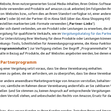
ebsite, Ihren nutzergenerierten Social Media-Inhalten, Ihren Online-Softwar
ebsite verwenden und Produkte auf amazon.co.uk anbieten) (im Folgenden Ihr
-Websites bzw., sofern dies an Ihrem Standort verfügbar ist, einer ander
ite
“) oder (ii) mit der Partner-ID in Alexa Skill (über das Alexa Shopping Ki
estellten markierten Link-Formate verwenden („
Partner-Links
“).
oder sich damit verbinden, um ein Produkt oder Leistungen zu erwerben, di
gütung für qualifizierte Verkäufe, wie im
Vergütungskatalog für das Part
Zur Unterstützung Ihrer Werbung für diese Produkte oder Leistungen können w
linkungs-Tools, Schnittstellen für Anwendungsprogramme, die Alexa-Funktion
Programminhalte
“) zur Verfügung stellen. Der Begriff „Programminhalte“ be
halte in Bezug auf Produkte, die auf Websites angeboten werden, bei denen 
as Partnerprogramm
einer Vergütung setzt voraus, dass Sie diese Vereinbarung einhalten.
ionen zu geben, die wir anfordern, um zu überprüfen, dass Sie diese Vereinba
oder andere anwendbare Marketingverträge von Amazon verstoßen, behalten w
 vor, sämtliche im Rahmen dieser Vereinbarung andernfalls an Sie zahlbare
tellen (und Sie stimmen zu, keinen Anspruch auf entsprechende Vergütungen
 dem Verstoß stehen, und unbeschadet des Rechts von Amazon, Ersatz für 
azu, dass unsere Kunden zu Ihren Kunden werden. Zwischen Ihnen und Amaz