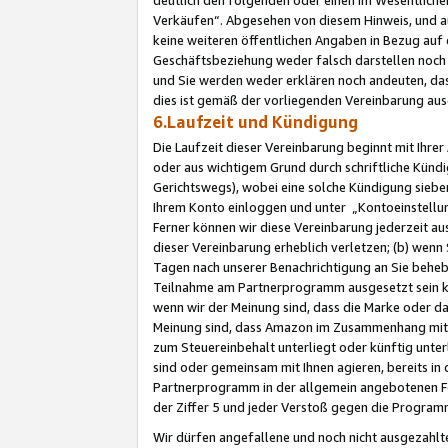
Verkäufen“. Abgesehen von diesem Hinweis, und a
keine weiteren öffentlichen Angaben in Bezug au
Geschäftsbeziehung weder falsch darstellen noch a
und Sie werden weder erklären noch andeuten, dass
dies ist gemäß der vorliegenden Vereinbarung ausd
6.Laufzeit und Kündigung
Die Laufzeit dieser Vereinbarung beginnt mit Ihre
oder aus wichtigem Grund durch schriftliche Kündi
Gerichtswegs), wobei eine solche Kündigung siebe
Ihrem Konto einloggen und unter „Kontoeinstellu
Ferner können wir diese Vereinbarung jederzeit aus
dieser Vereinbarung erheblich verletzen; (b) wenn
Tagen nach unserer Benachrichtigung an Sie behe
Teilnahme am Partnerprogramm ausgesetzt sein kö
wenn wir der Meinung sind, dass die Marke oder 
Meinung sind, dass Amazon im Zusammenhang mit d
zum Steuereinbehalt unterliegt oder künftig unter
sind oder gemeinsam mit Ihnen agieren, bereits in
Partnerprogramm in der allgemein angebotenen Fo
der Ziffer 5 und jeder Verstoß gegen die Programm
Wir dürfen angefallene und noch nicht ausgezahlt