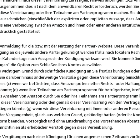
usgenommen dies ist nach dem anwendbaren Recht erforderlich, werden Sie 
f diese Vereinbarung oder Ihre Teilnahme am Partnerprogramm machen. Sie d
usschmücken (einschließlich der expliziten oder impliziten Aussage, dass A
 eine Verbindung zwischen Amazon und Ihnen oder einer anderen natürlichen 
rücklich gestattet ist.
r Anmeldung für die bzw. mit der Nutzung der Partner-Website. Diese Vereinb
gung an die jeweils andere Partei gekündigt werden (falls nach lokalem Rech
n Kalendertage nach Ausspruch der Kündigung wirksam wird. Sie können kündi
ngen“ die Option zum Schließen Ihres Kontos auswählen.
 wichtigem Grund durch schriftliche Kündigung an Sie fristlos kündigen oder I
 Sie darüber hinaus anderweitige Verstöße gegen diese Vereinbarung (einschli
ben; (c) wenn wir befürchten, dass Amazon potenziellen Rechts- oder Haftu
nnte; (d) wenn Ihre Teilnahme am Partnerprogramm für betrügerische, irref
das Ansehen von Amazon durch Sie oder Ihre Teilnahme am Partnerprogramm b
ieser Vereinbarung oder den gemäß dieser Vereinbarung von den Vertragspa
liegen könnte; (g) wenn wir diese Vereinbarung mit Ihnen oder anderen Perso
 der Vergangenheit, gleich aus welchem Grund, gekündigt hatten (oder Ihr Ko
rm beenden. Vorsorglich und ohne Einschränkung des vorstehenden Absatzes
richtlinien als erheblicher Verstoß gegen diese Vereinbarung.
e Vergütungen nach einer Kündigung für einen angemessenen Zeitraum zurückb