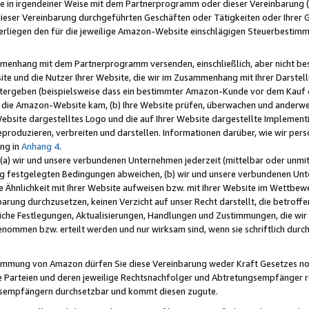
e in irgendeiner Weise mit dem Partnerprogramm oder dieser Vereinbarung (ei
ieser Vereinbarung durchgeführten Geschäften oder Tätigkeiten oder Ihrer 
liegen den für die jeweilige Amazon-Website einschlägigen Steuerbestim
mmenhang mit dem Partnerprogramm versenden, einschließlich, aber nicht be
site und die Nutzer Ihrer Website, die wir im Zusammenhang mit Ihrer Darst
itergeben (beispielsweise dass ein bestimmter Amazon-Kunde vor dem Kauf
uf die Amazon-Website kam, (b) Ihre Website prüfen, überwachen und anderwei
r Website dargestelltes Logo und die auf Ihrer Website dargestellte Impleme
reproduzieren, verbreiten und darstellen. Informationen darüber, wie wir per
ng in
Anhang 4
.
 (a) wir und unsere verbundenen Unternehmen jederzeit (mittelbar oder unmit
ng festgelegten Bedingungen abweichen, (b) wir und unsere verbundenen Unte
 Ähnlichkeit mit Ihrer Website aufweisen bzw. mit Ihrer Website im Wettbewer
barung durchzusetzen, keinen Verzicht auf unser Recht darstellt, die betrof
liche Festlegungen, Aktualisierungen, Handlungen und Zustimmungen, die wi
enommen bzw. erteilt werden und nur wirksam sind, wenn sie schriftlich dur
stimmung von Amazon dürfen Sie diese Vereinbarung weder Kraft Gesetzes no
die Parteien und deren jeweilige Rechtsnachfolger und Abtretungsempfänger 
ngsempfängern durchsetzbar und kommt diesen zugute.