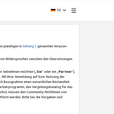
DE
en jeweiligen in
Anhang 1
genannten Amazon-
e von Widersprüchen zwischen den Übersetzungen
er teilnehmen möchten („
Sie
“ oder ein „
Partner
“),
. Mit Ihrer Anmeldung auf bzw. Nutzung der
durch Bezugnahme einen wesentlichen Bestandteil
 Partnerprogramm, den Vergütungskatalog für das
ichst, müssen den Community-Richtlinien von
fernt werden. Bitte lies die Vorgaben und