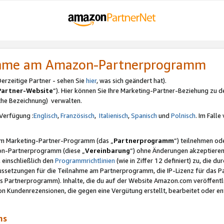
nahme am Amazon-Partnerprogramm
rzeitige Partner - sehen Sie
hier
, was sich geändert hat).
Partner-Website
“). Hier können Sie Ihre Marketing-Partner-Beziehung zu d
iche Bezeichnung) verwalten.
Verfügung :
Englisch
,
Französisch
,
Italienisch
,
Spanisch
und
Polnisch
. Im Fall
erem Marketing-Partner-Programm (das „
Partnerprogramm
“) teilnehmen od
on-Partnerprogramm (diese „
Vereinbarung
“) ohne Änderungen akzeptieren
 einschließlich den
Programmrichtlinien
(wie in Ziffer 12 definiert) zu, die 
raussetzungen für die Teilnahme am Partnerprogramm, die IP-Lizenz für das
s Partnerprogramm). Inhalte, die du auf der Website Amazon.com veröffentl
n Kundenrezensionen, die gegen eine Vergütung erstellt, bearbeitet oder ent
mms