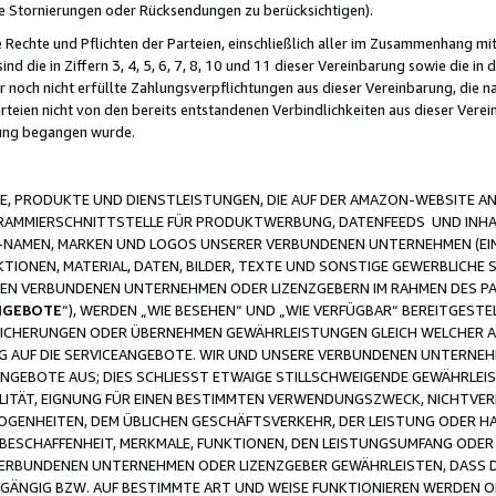
ge Stornierungen oder Rücksendungen zu berücksichtigen).
 Rechte und Pflichten der Parteien, einschließlich aller im Zusammenhang m
 die in Ziffern 3, 4, 5, 6, 7, 8, 10 und 11 dieser Vereinbarung sowie die in
er noch nicht erfüllte Zahlungsverpflichtungen aus dieser Vereinbarung, die
arteien nicht von den bereits entstandenen Verbindlichkeiten aus dieser Ver
gung begangen wurde.
 PRODUKTE UND DIENSTLEISTUNGEN, DIE AUF DER AMAZON-WEBSITE AN
GRAMMIERSCHNITTSTELLE FÜR PRODUKTWERBUNG, DATENFEEDS UND INH
-NAMEN, MARKEN UND LOGOS UNSERER VERBUNDENEN UNTERNEHMEN (EIN
IONEN, MATERIAL, DATEN, BILDER, TEXTE UND SONSTIGE GEWERBLICHE 
EREN VERBUNDENEN UNTERNEHMEN ODER LIZENZGEBERN IM RAHMEN DES 
NGEBOTE
“), WERDEN „WIE BESEHEN“ UND „WIE VERFÜGBAR“ BEREITGEST
CHERUNGEN ODER ÜBERNEHMEN GEWÄHRLEISTUNGEN GLEICH WELCHER AR
ZUG AUF DIE SERVICEANGEBOTE. WIR UND UNSERE VERBUNDENEN UNTERNEH
ANGEBOTE AUS; DIES SCHLIESST ETWAIGE STILLSCHWEIGENDE GEWÄHRLE
LITÄT, EIGNUNG FÜR EINEN BESTIMMTEN VERWENDUNGSZWECK, NICHTVER
OGENHEITEN, DEM ÜBLICHEN GESCHÄFTSVERKEHR, DER LEISTUNG ODER H
 BESCHAFFENHEIT, MERKMALE, FUNKTIONEN, DEN LEISTUNGSUMFANG ODER
VERBUNDENEN UNTERNEHMEN ODER LIZENZGEBER GEWÄHRLEISTEN, DASS D
HGÄNGIG BZW. AUF BESTIMMTE ART UND WEISE FUNKTIONIEREN WERDEN 