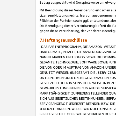
Betrag ausgezahlt wird (beispielsweise um etwai
Mit Beendigung dieser Vereinbarung erlöschen alle
Lizenzen/Nutzungsrechte; hiervon ausgenommen sind
Pflichten der Parteien sowie ggf. entstandene, ab
Die Beendigung dieser Vereinbarung befreit die P
gegen diese Vereinbarung, der vor deren Beendi
7.Haftungsausschlüsse
DAS PARTNERPROGRAMM, DIE AMAZON-WEBSITE,
LINKFORMATE, INHALTE, DIE ANWENDUNGSPRO
NAMEN, MARKEN UND LOGOS SOWIE DIE DOMAIN
GESAMTE TECHNOLOGIE, SOFTWARE SOWIE FUNKT
DIE VON ODER IM AUFTRAG VON AMAZON, UNS
GENUTZT WERDEN (INSGESAMT DIE „
SERVICEA
UNTERNEHMEN ODER LIZENZGEBER MACHEN ZUSI
GESETZLICH ODER IN SONSTIGER WEISE, IN BE
GEWÄHRLEISTUNGEN IN BEZUG AUF DIE SERVICE
MARKTGÄNGIGKEIT, ZUFRIEDENSTELLENDER QUA
SICH AUS GESETZLICHEN BESTIMMUNGEN, GEPFL
SERVICEANGEBOT JEDERZEIT BEENDEN BZW. DIE
JEDERZEIT ÄNDERN. WEDER WIR NOCH UNSERE 
BEREITGESTELLT ODER WIE BESCHRIEBEN DURC