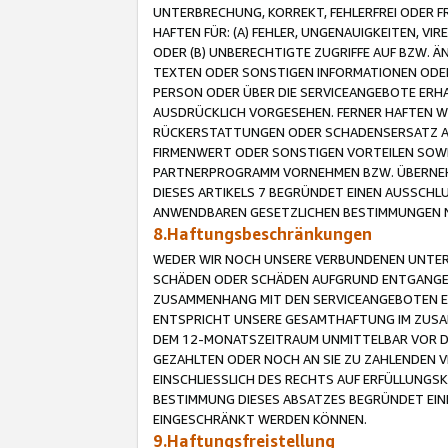
UNTERBRECHUNG, KORREKT, FEHLERFREI ODER 
HAFTEN FÜR: (A) FEHLER, UNGENAUIGKEITEN, 
ODER (B) UNBERECHTIGTE ZUGRIFFE AUF BZW. 
TEXTEN ODER SONSTIGEN INFORMATIONEN ODER 
PERSON ODER ÜBER DIE SERVICEANGEBOTE ERHA
AUSDRÜCKLICH VORGESEHEN. FERNER HAFTEN 
RÜCKERSTATTUNGEN ODER SCHADENSERSATZ AU
FIRMENWERT ODER SONSTIGEN VORTEILEN SOWIE
PARTNERPROGRAMM VORNEHMEN BZW. ÜBERNEHM
DIESES ARTIKELS 7 BEGRÜNDET EINEN AUSSCH
ANWENDBAREN GESETZLICHEN BESTIMMUNGEN 
8.Haftungsbeschränkungen
WEDER WIR NOCH UNSERE VERBUNDENEN UNTERN
SCHÄDEN ODER SCHÄDEN AUFGRUND ENTGANGENE
ZUSAMMENHANG MIT DEN SERVICEANGEBOTEN EN
ENTSPRICHT UNSERE GESAMTHAFTUNG IM ZUSAM
DEM 12-MONATSZEITRAUM UNMITTELBAR VOR DE
GEZAHLTEN ODER NOCH AN SIE ZU ZAHLENDEN V
EINSCHLIESSLICH DES RECHTS AUF ERFÜLLUNGS
BESTIMMUNG DIESES ABSATZES BEGRÜNDET EI
EINGESCHRÄNKT WERDEN KÖNNEN.
9.Haftungsfreistellung