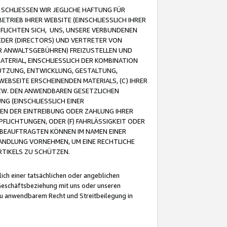
CHLIESSEN WIR JEGLICHE HAFTUNG FÜR
TRIEB IHRER WEBSITE (EINSCHLIESSLICH IHRER
FLICHTEN SICH, UNS, UNSERE VERBUNDENEN
EDER (DIRECTORS) UND VERTRETER VON
R ANWALTSGEBÜHREN) FREIZUSTELLEN UND
ATERIAL, EINSCHLIESSLICH DER KOMBINATION
NUTZUNG, ENTWICKLUNG, GESTALTUNG,
EBSEITE ERSCHEINENDEN MATERIALS, (C) IHRER
ZW. DEN ANWENDBAREN GESETZLICHEN
NG (EINSCHLIESSLICH EINER
BEN DER EINTREIBUNG ODER ZAHLUNG IHRER
LICHTUNGEN, ODER (F) FAHRLÄSSIGKEIT ODER
 BEAUFTRAGTEN KÖNNEN IM NAMEN EINER
HANDLUNG VORNEHMEN, UM EINE RECHTLICHE
TIKELS ZU SCHÜTZEN.
ich einer tatsächlichen oder angeblichen
Geschäftsbeziehung mit uns oder unseren
u anwendbarem Recht und Streitbeilegung in