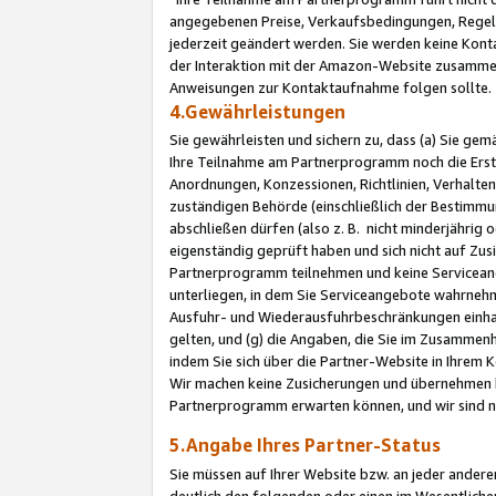
angegebenen Preise, Verkaufsbedingungen, Regeln
jederzeit geändert werden. Sie werden keine Konta
der Interaktion mit der Amazon-Website zusamme
Anweisungen zur Kontaktaufnahme folgen sollte.
4.Gewährleistungen
Sie gewährleisten und sichern zu, dass (a) Sie g
Ihre Teilnahme am Partnerprogramm noch die Erst
Anordnungen, Konzessionen, Richtlinien, Verhalten
zuständigen Behörde (einschließlich der Bestimmu
abschließen dürfen (also z. B. nicht minderjährig
eigenständig geprüft haben und sich nicht auf Zusi
Partnerprogramm teilnehmen und keine Servicean
unterliegen, in dem Sie Serviceangebote wahrneh
Ausfuhr- und Wiederausfuhrbeschränkungen einhal
gelten, und (g) die Angaben, die Sie im Zusammen
indem Sie sich über die Partner-Website in Ihrem
Wir machen keine Zusicherungen und übernehmen 
Partnerprogramm erwarten können, und wir sind n
5.Angabe Ihres Partner-Status
Sie müssen auf Ihrer Website bzw. an jeder ander
deutlich den folgenden oder einen im Wesentlichen