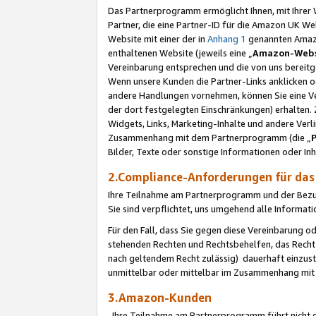
Das Partnerprogramm ermöglicht Ihnen, mit Ihrer W
Partner, die eine Partner-ID für die Amazon UK W
Website mit einer der in
Anhang 1
genannten Amazon
enthaltenen Website (jeweils eine „
Amazon-Webs
Vereinbarung entsprechen und die von uns bereitg
Wenn unsere Kunden die Partner-Links anklicken 
andere Handlungen vornehmen, können Sie eine Ver
der dort festgelegten Einschränkungen) erhalten. 
Widgets, Links, Marketing-Inhalte und andere Ver
Zusammenhang mit dem Partnerprogramm (die „
Bilder, Texte oder sonstige Informationen oder In
2.Compliance-Anforderungen für d
Ihre Teilnahme am Partnerprogramm und der Bezug 
Sie sind verpflichtet, uns umgehend alle Informat
Für den Fall, dass Sie gegen diese Vereinbarung 
stehenden Rechten und Rechtsbehelfen, das Recht
nach geltendem Recht zulässig) dauerhaft einzus
unmittelbar oder mittelbar im Zusammenhang mit
3.Amazon-Kunden
Ihre Teilnahme am Partnerprogramm führt nicht d