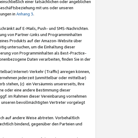
nschließlich einer tatsächlichen oder angeblichen
Geschäftsbeziehung mit uns oder unseren
mungen in
Anhang 3
.
schränkt auf E-Mails, Push- und SMS-Nachrichten.
ellung von Partner-Links und Programminhalten
 eines Produkts auf der Amazon-Website über
tig untersuchen, um die Einhaltung dieser
ntierung von Programminhalten als Best-Practice-
sonenbezogene Daten verarbeiten, finden Sie in der
telbar) Internet-Verkehr (Traffic) anregen können,
rnehmen jederzeit (unmittelbar oder mittelbar)
b stehen, (c) ein Versäumnis unsererseits, Ihre
fene oder eine andere Bestimmung dieser
r ggf. im Rahmen dieser Vereinbarung vornehmen
ch unseren bevollmächtigten Vertreter vorgelegt
ch auf andere Weise abtreten. Vorbehaltlich
rechtlich bindend, gegenüber den Parteien und