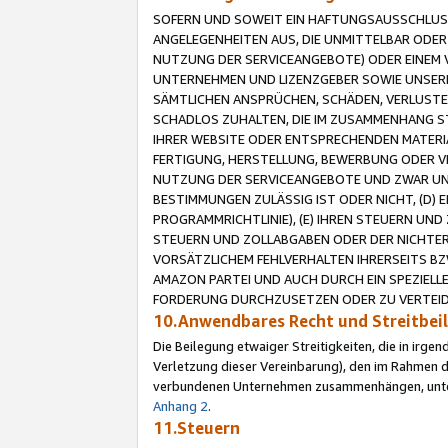
SOFERN UND SOWEIT EIN HAFTUNGSAUSSCHLUSS
ANGELEGENHEITEN AUS, DIE UNMITTELBAR ODER 
NUTZUNG DER SERVICEANGEBOTE) ODER EINEM V
UNTERNEHMEN UND LIZENZGEBER SOWIE UNSERE 
SÄMTLICHEN ANSPRÜCHEN, SCHÄDEN, VERLUSTE
SCHADLOS ZUHALTEN, DIE IM ZUSAMMENHANG STE
IHRER WEBSITE ODER ENTSPRECHENDEN MATERIA
FERTIGUNG, HERSTELLUNG, BEWERBUNG ODER VE
NUTZUNG DER SERVICEANGEBOTE UND ZWAR UN
BESTIMMUNGEN ZULÄSSIG IST ODER NICHT, (D) 
PROGRAMMRICHTLINIE), (E) IHREN STEUERN UN
STEUERN UND ZOLLABGABEN ODER DER NICHTER
VORSÄTZLICHEM FEHLVERHALTEN IHRERSEITS BZ
AMAZON PARTEI UND AUCH DURCH EIN SPEZIELL
FORDERUNG DURCHZUSETZEN ODER ZU VERTEIDI
10.Anwendbares Recht und Streitbe
Die Beilegung etwaiger Streitigkeiten, die in irg
Verletzung dieser Vereinbarung), den im Rahmen d
verbundenen Unternehmen zusammenhängen, unterl
Anhang 2
.
11.Steuern