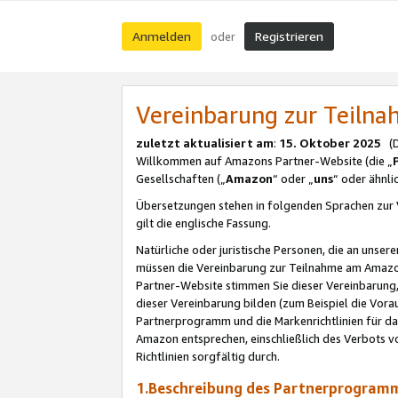
Anmelden
Registrieren
oder
Vereinbarung zur Teil
zuletzt aktualisiert am
:
15. Oktober 2025
(De
Willkommen auf Amazons Partner-Website (die „
Gesellschaften („
Amazon
“ oder „
uns
“ oder ähnl
Übersetzungen stehen in folgenden Sprachen zur 
gilt die englische Fassung.
Natürliche oder juristische Personen, die an uns
müssen die Vereinbarung zur Teilnahme am Amaz
Partner-Website stimmen Sie dieser Vereinbarung,
dieser Vereinbarung bilden (zum Beispiel die Vo
Partnerprogramm und die Markenrichtlinien für da
Amazon entsprechen, einschließlich des Verbots vo
Richtlinien sorgfältig durch.
1.Beschreibung des Partnerprogra