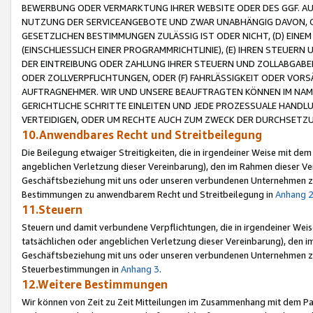
BEWERBUNG ODER VERMARKTUNG IHRER WEBSITE ODER DES GGF. AUF 
NUTZUNG DER SERVICEANGEBOTE UND ZWAR UNABHÄNGIG DAVON, O
GESETZLICHEN BESTIMMUNGEN ZULÄSSIG IST ODER NICHT, (D) EINE
(EINSCHLIESSLICH EINER PROGRAMMRICHTLINIE), (E) IHREN STEUER
DER EINTREIBUNG ODER ZAHLUNG IHRER STEUERN UND ZOLLABGAB
ODER ZOLLVERPFLICHTUNGEN, ODER (F) FAHRLÄSSIGKEIT ODER VORS
AUFTRAGNEHMER. WIR UND UNSERE BEAUFTRAGTEN KÖNNEN IM NAME
GERICHTLICHE SCHRITTE EINLEITEN UND JEDE PROZESSUALE HAND
VERTEIDIGEN, ODER UM RECHTE AUCH ZUM ZWECK DER DURCHSETZU
10.Anwendbares Recht und Streitbeilegung
Die Beilegung etwaiger Streitigkeiten, die in irgendeiner Weise mit de
angeblichen Verletzung dieser Vereinbarung), den im Rahmen dieser Ve
Geschäftsbeziehung mit uns oder unseren verbundenen Unternehmen zu
Bestimmungen zu anwendbarem Recht und Streitbeilegung in
Anhang 
11.Steuern
Steuern und damit verbundene Verpflichtungen, die in irgendeiner Wei
tatsächlichen oder angeblichen Verletzung dieser Vereinbarung), den 
Geschäftsbeziehung mit uns oder unseren verbundenen Unternehmen z
Steuerbestimmungen in
Anhang 3
.
12.Weitere Bestimmungen
Wir können von Zeit zu Zeit Mitteilungen im Zusammenhang mit dem Par