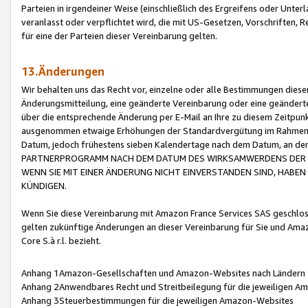
Parteien in irgendeiner Weise (einschließlich des Ergreifens oder Unt
veranlasst oder verpflichtet wird, die mit US-Gesetzen, Vorschriften,
für eine der Parteien dieser Vereinbarung gelten.
13.Änderungen
Wir behalten uns das Recht vor, einzelne oder alle Bestimmungen diese
Änderungsmitteilung, eine geänderte Vereinbarung oder eine geänderte 
über die entsprechende Änderung per E-Mail an Ihre zu diesem Zeitpun
ausgenommen etwaige Erhöhungen der Standardvergütung im Rahmen
Datum, jedoch frühestens sieben Kalendertage nach dem Datum, an de
PARTNERPROGRAMM NACH DEM DATUM DES WIRKSAMWERDENS DER Ä
WENN SIE MIT EINER ÄNDERUNG NICHT EINVERSTANDEN SIND, HABEN S
KÜNDIGEN.
Wenn Sie diese Vereinbarung mit Amazon France Services SAS geschlo
gelten zukünftige Änderungen an dieser Vereinbarung für Sie und Ama
Core S.à r.l. bezieht.
Anhang 1Amazon-Gesellschaften und Amazon-Websites nach Ländern
Anhang 2Anwendbares Recht und Streitbeilegung für die jeweiligen 
Anhang 3Steuerbestimmungen für die jeweiligen Amazon-Websites