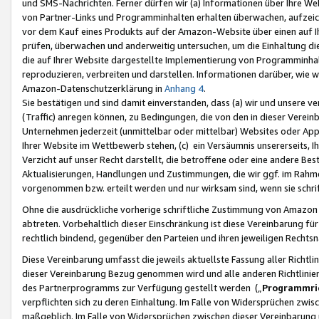
und SMS-Nachrichten. Ferner dürfen wir (a) Informationen über Ihre We
von Partner-Links und Programminhalten erhalten überwachen, aufzei
vor dem Kauf eines Produkts auf der Amazon-Website über einen auf Ih
prüfen, überwachen und anderweitig untersuchen, um die Einhaltung dies
die auf Ihrer Website dargestellte Implementierung von Programminhalt
reproduzieren, verbreiten und darstellen. Informationen darüber, wie w
Amazon-Datenschutzerklärung in
Anhang 4
.
Sie bestätigen und sind damit einverstanden, dass (a) wir und unsere 
(Traffic) anregen können, zu Bedingungen, die von den in dieser Vere
Unternehmen jederzeit (unmittelbar oder mittelbar) Websites oder Appl
Ihrer Website im Wettbewerb stehen, (c) ein Versäumnis unsererseits, I
Verzicht auf unser Recht darstellt, die betroffene oder eine andere B
Aktualisierungen, Handlungen und Zustimmungen, die wir ggf. im Rahme
vorgenommen bzw. erteilt werden und nur wirksam sind, wenn sie schri
Ohne die ausdrückliche vorherige schriftliche Zustimmung von Amazon
abtreten. Vorbehaltlich dieser Einschränkung ist diese Vereinbarung f
rechtlich bindend, gegenüber den Parteien und ihren jeweiligen Rech
Diese Vereinbarung umfasst die jeweils aktuellste Fassung aller Richtli
dieser Vereinbarung Bezug genommen wird und alle anderen Richtlinie
des Partnerprogramms zur Verfügung gestellt werden („
Programmric
verpflichten sich zu deren Einhaltung. Im Falle von Widersprüchen zwi
maßgeblich. Im Falle von Widersprüchen zwischen dieser Vereinbarun