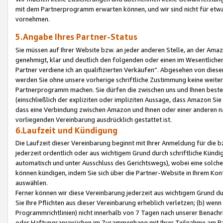
mit dem Partnerprogramm erwarten können, und wir sind nicht für etwa
vornehmen.
5.Angabe Ihres Partner-Status
Sie müssen auf Ihrer Website bzw. an jeder anderen Stelle, an der Am
genehmigt, klar und deutlich den folgenden oder einen im Wesentlichen
Partner verdiene ich an qualifizierten Verkäufen“. Abgesehen von die
werden Sie ohne unsere vorherige schriftliche Zustimmung keine weite
Partnerprogramm machen. Sie dürfen die zwischen uns und Ihnen best
(einschließlich der expliziten oder impliziten Aussage, dass Amazon Si
dass eine Verbindung zwischen Amazon und Ihnen oder einer anderen natü
vorliegenden Vereinbarung ausdrücklich gestattet ist.
6.Laufzeit und Kündigung
Die Laufzeit dieser Vereinbarung beginnt mit Ihrer Anmeldung für die 
jederzeit ordentlich oder aus wichtigem Grund durch schriftliche Kündi
automatisch und unter Ausschluss des Gerichtswegs), wobei eine solch
können kündigen, indem Sie sich über die Partner-Website in Ihrem Ko
auswählen.
Ferner können wir diese Vereinbarung jederzeit aus wichtigem Grund dur
Sie Ihre Pflichten aus dieser Vereinbarung erheblich verletzen; (b) wen
Programmrichtlinien) nicht innerhalb von 7 Tagen nach unserer Benachr
oder Haftungsansprüchen im Zusammenhang mit Ihrer Teilnahme am Pa