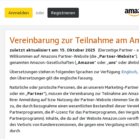
Anmelden
Registrieren
oder
Vereinbarung zur Teilnahme am 
zuletzt aktualisiert am
:
15. Oktober 2025
(Derzeitige Partner - 
Willkommen auf Amazons Partner-Website (die „
Partner-Website
“)
genannten Amazon-Gesellschaften („
Amazon
“ oder „
uns
“ oder ähnli
Übersetzungen stehen in folgenden Sprachen zur Verfügung :
Englisch
,
den Übersetzungen gilt die englische Fassung.
Natürliche oder juristische Personen, die an unserem Marketing-Partn
oder ein „
Partner
“), müssen die Vereinbarung zur Teilnahme am Ama
Ihrer Anmeldung auf bzw. Nutzung der Partner-Website stimmen Sie die
zu, die durch Bezugnahme einen wesentlichen Bestandteil dieser Verei
Partnerprogramm, die IP-Lizenz für das Partnerprogramm, den Vergütu
Partnerprogramm). Inhalte, die du auf der Website Amazon.com veröffe
des Verbots von Kundenrezensionen, die gegen eine Vergütung erstellt, 
durch.