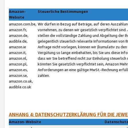
Amazon-
Steuerliche Bestimmungen
Website
amazon.com.be,
Wir dürfen in Bezug auf Beträge, auf deren Auszahlun
amazon.fr,
vornehmen, zu denen wir gesetzlich verpflichtet sind
amazon.de,
stellen die vollständige Zahlung und Abgeltung der 
audible.de,
gelegentlich steuerlich relevante Informationen von I
amazon.ie
Anfrage nicht vorlegen, können wir (kumulativ zu de
amazon.it,
Vergütung so lange einbehalten, bis Sie uns diese Inf
amazon.nl,
dass wir Sie betreffend nicht zur Einholung steuerlich 
amazon.pl,
könnten Sie gesetzlich verpflichtet sein, Amazon Meh
amazon.es,
Anforderungen an eine gültige MwSt.-Rechnung erfüllt
amazon.se,
zahlen.
amazon.co.uk,
audible.co.uk
ANHANG 4: DATENSCHUTZERKLÄRUNG FÜR DIE JEWE
Amazon-Website
Datenschutz