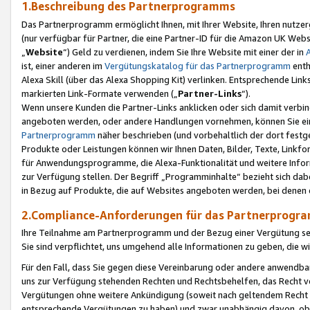
1.Beschreibung des Partnerprogramms
Das Partnerprogramm ermöglicht Ihnen, mit Ihrer Website, Ihren nutzer
(nur verfügbar für Partner, die eine Partner-ID für die Amazon UK We
„
Website
“) Geld zu verdienen, indem Sie Ihre Website mit einer der in
ist, einer anderen im
Vergütungskatalog für das Partnerprogramm
enth
Alexa Skill (über das Alexa Shopping Kit) verlinken. Entsprechende Lin
markierten Link-Formate verwenden („
Partner-Links
“).
Wenn unsere Kunden die Partner-Links anklicken oder sich damit verbi
angeboten werden, oder andere Handlungen vornehmen, können Sie eine
Partnerprogramm
näher beschrieben (und vorbehaltlich der dort festg
Produkte oder Leistungen können wir Ihnen Daten, Bilder, Texte, Linkfo
für Anwendungsprogramme, die Alexa-Funktionalität und weitere Inf
zur Verfügung stellen. Der Begriff „Programminhalte“ bezieht sich dabe
in Bezug auf Produkte, die auf Websites angeboten werden, bei denen 
2.Compliance-Anforderungen für das Partnerprog
Ihre Teilnahme am Partnerprogramm und der Bezug einer Vergütung setz
Sie sind verpflichtet, uns umgehend alle Informationen zu geben, die w
Für den Fall, dass Sie gegen diese Vereinbarung oder andere anwendba
uns zur Verfügung stehenden Rechten und Rechtsbehelfen, das Recht vo
Vergütungen ohne weitere Ankündigung (soweit nach geltendem Recht z
entsprechende Vergütungen zu haben) und zwar unabhängig davon, ob 