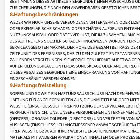
BESTIMMUNG DIESES ARTIKELS 7 BEGRÜNDET EINEN AUSSCHLUSS 
ZUSICHERUNGEN, DIE NACH DEN ANWENDBAREN GESETZLICHEN BE
8.Haftungsbeschränkungen
WEDER WIR NOCH UNSERE VERBUNDENEN UNTERNEHMEN ODER LIZEN
ODER EXEMPLARISCHE SCHÄDEN ODER SCHÄDEN AUFGRUND ENTGANG
NUTZUNGSAUSFALL ODER DATENVERLUST, DIE IM ZUSAMMENHANG MI
DES AUFTRETENS SOLCHER SCHÄDEN HINGEWIESEN WURDEN. FERN
SERVICEANGEBOTEN MAXIMAL DER HÖHE DES GESAMTBETRAGS DER 
ZEITPUNKT DES EREIGNISSES, DAS ZU DEM ZULETZT ENTSTANDENE
ZAHLENDEN VERGÜTUNGEN. SIE VERZICHTEN HIERMIT AUF ETWAIGE 
AUF ERFÜLLUNGSKLAGE, UNTERLASSUNGSKLAGE ODER ANDERE RECHT
DIESES ABSATZES BEGRÜNDET EINE EINSCHRÄNKUNG VON HAFTUNG
EINGESCHRÄNKT WERDEN KÖNNEN.
9.Haftungsfreistellung
SOFERN UND SOWEIT EIN HAFTUNGSAUSSCHLUSS NACH DEN ANWENDB
HAFTUNG FÜR ANGELEGENHEITEN AUS, DIE UNMITTELBAR ODER MITT
WEBSITE (EINSCHLIESSLICH IHRER NUTZUNG DER SERVICEANGEBOTE)
VERPFLICHTEN SICH, UNS, UNSERE VERBUNDENEN UNTERNEHMEN UN
(OFFICERS), ORGANMITGLIEDER (DIRECTORS) UND VERTRETER VON 
AUSLAGEN (EINSCHLIESSLICH ANGEMESSENER ANWALTSGEBÜHREN) FR
IHRER WEBSITE BZW. AUF IHRER WEBSITE ERSCHEINENDEM MATERIAL
MATERIALS MIT ANDEREN APPLIKATIONEN, INHALTEN ODER PROZESSE