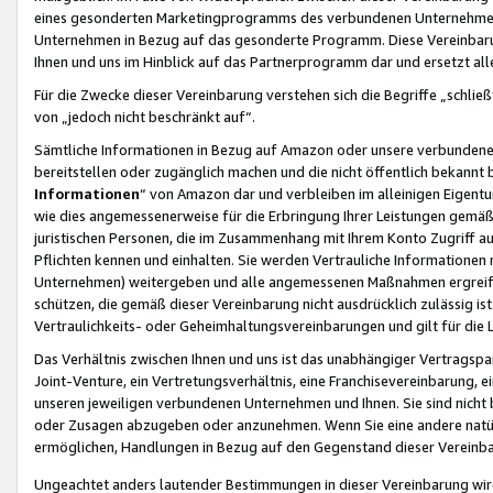
eines gesonderten Marketingprogramms des verbundenen Unternehmens
Unternehmen in Bezug auf das gesonderte Programm. Diese Vereinbarung
Ihnen und uns im Hinblick auf das Partnerprogramm dar und ersetzt al
Für die Zwecke dieser Vereinbarung verstehen sich die Begriffe „schließ
von „jedoch nicht beschränkt auf“.
Sämtliche Informationen in Bezug auf Amazon oder unsere verbunde
bereitstellen oder zugänglich machen und die nicht öffentlich bekannt bz
Informationen
“ von Amazon dar und verbleiben im alleinigen Eigent
wie dies angemessenerweise für die Erbringung Ihrer Leistungen gemäß d
juristischen Personen, die im Zusammenhang mit Ihrem Konto Zugriff au
Pflichten kennen und einhalten. Sie werden Vertrauliche Informationen 
Unternehmen) weitergeben und alle angemessenen Maßnahmen ergreifen
schützen, die gemäß dieser Vereinbarung nicht ausdrücklich zulässig is
Vertraulichkeits- oder Geheimhaltungsvereinbarungen und gilt für die
Das Verhältnis zwischen Ihnen und uns ist das unabhängiger Vertragspa
Joint-Venture, ein Vertretungsverhältnis, eine Franchisevereinbarung, 
unseren jeweiligen verbundenen Unternehmen und Ihnen. Sie sind ni
oder Zusagen abzugeben oder anzunehmen. Wenn Sie eine andere natürli
ermöglichen, Handlungen in Bezug auf den Gegenstand dieser Vereinbar
Ungeachtet anders lautender Bestimmungen in dieser Vereinbarung wird