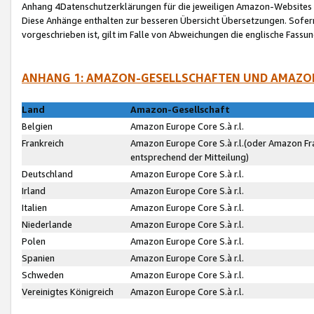
Anhang 4Datenschutzerklärungen für die jeweiligen Amazon-Websites
Diese Anhänge enthalten zur besseren Übersicht Übersetzungen. Sofe
vorgeschrieben ist, gilt im Falle von Abweichungen die englische Fass
ANHANG 1: AMAZON-GESELLSCHAFTEN UND AMAZO
Land
Amazon-Gesellschaft
Belgien
Amazon Europe Core S.à r.l.
Frankreich
Amazon Europe Core S.à r.l.(oder Amazon Fr
entsprechend der Mitteilung)
Deutschland
Amazon Europe Core S.à r.l.
Irland
Amazon Europe Core S.à r.l.
Italien
Amazon Europe Core S.à r.l.
Niederlande
Amazon Europe Core S.à r.l.
Polen
Amazon Europe Core S.à r.l.
Spanien
Amazon Europe Core S.à r.l.
Schweden
Amazon Europe Core S.à r.l.
Vereinigtes Königreich
Amazon Europe Core S.à r.l.