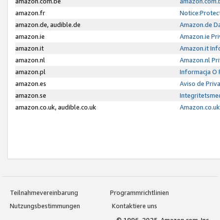
amazon.com.be
amazon.com.b
amazon.fr
Notice:Protec
amazon.de, audible.de
Amazon.de Da
amazon.ie
Amazon.ie Pri
amazon.it
Amazon.it Inf
amazon.nl
Amazon.nl Pri
amazon.pl
Informacja O
amazon.es
Aviso de Priv
amazon.se
Integritetsm
amazon.co.uk, audible.co.uk
Amazon.co.uk 
Teilnahmevereinbarung
Programmrichtlinien
Nutzungsbestimmungen
Kontaktiere uns