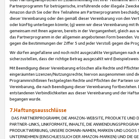
Partnerprogramm für betrügerische, irreführende oder illegale Zwecke
Amazon durch Sie oder Ihre Teilnahme am Partnerprogramm beschädig
dieser Vereinbarung oder den gemäß dieser Vereinbarung von den Vertr
oder künftig unterliegen könnte; (g) wenn wir diese Vereinbarung mit I
gemeinsam mit Ihnen agieren, bereits in der Vergangenheit, gleich aus
das Partnerprogramm in der allgemein angebotenen Form beenden. Vors
gegen die Bestimmungen der Ziffer 5 und jeder Verstoß gegen die Prog
Wir dürfen angefallene und noch nicht ausgezahlte Vergütungen nach 
sicherzustellen, dass der richtige Betrag ausgezahlt wird (beispielsw
Mit Beendigung dieser Vereinbarung erlöschen alle Rechte und Pflichte
eingeräumten Lizenzen/Nutzungsrechte; hiervon ausgenommen sind die in 
Programmrichtlinien festgelegten Rechte und Pflichten der Parteien sow
Vereinbarung, die nach Beendigung dieser Vereinbarung fortbestehen. D
entstandenen Verbindlichkeiten aus dieser Vereinbarung und der Haft
begangen wurde.
7.Haftungsausschlüsse
DAS PARTNERPROGRAMM, DIE AMAZON-WEBSITE, PRODUKTE UND DI
PARTNER-LINKS, LINKFORMATE, INHALTE, DIE ANWENDUNGSPROGR
PRODUKTWERBUNG, UNSERE DOMAIN-NAMEN, MARKEN UND LOGOS S
UNTERNEHMEN (EINSCHLIESSLICH DER AMAZON-MARKEN) UND DIE GE