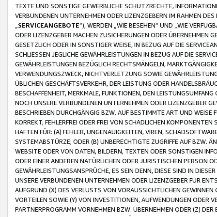
TEXTE UND SONSTIGE GEWERBLICHE SCHUTZRECHTE, INFORMATIONE
VERBUNDENEN UNTERNEHMEN ODER LIZENZGEBERN IM RAHMEN DES
„
SERVICEANGEBOTE
“), WERDEN „WIE BESEHEN“ UND „WIE VERFÜ
ODER LIZENZGEBER MACHEN ZUSICHERUNGEN ODER ÜBERNEHMEN GEW
GESETZLICH ODER IN SONSTIGER WEISE, IN BEZUG AUF DIE SERVI
SCHLIESSEN JEGLICHE GEWÄHRLEISTUNGEN IN BEZUG AUF DIE SERVI
GEWÄHRLEISTUNGEN BEZÜGLICH RECHTSMÄNGELN, MARKTGÄNGIGKEIT
VERWENDUNGSZWECK, NICHTVERLETZUNG SOWIE GEWÄHRLEISTUNGEN 
ÜBLICHEN GESCHÄFTSVERKEHR, DER LEISTUNG ODER HANDELSBRÄUCH
BESCHAFFENHEIT, MERKMALE, FUNKTIONEN, DEN LEISTUNGSUMFANG 
NOCH UNSERE VERBUNDENEN UNTERNEHMEN ODER LIZENZGEBER GEWÄ
BESCHRIEBEN DURCHGÄNGIG BZW. AUF BESTIMMTE ART UND WEISE
KORREKT, FEHLERFREI ODER FREI VON SCHÄDLICHEN KOMPONENTEN
HAFTEN FÜR: (A) FEHLER, UNGENAUIGKEITEN, VIREN, SCHADSOFTW
SYSTEMABSTÜRZE; ODER (B) UNBERECHTIGTE ZUGRIFFE AUF BZW. 
WEBSITE ODER VON DATEN, BILDERN, TEXTEN ODER SONSTIGEN INF
ODER EINER ANDEREN NATÜRLICHEN ODER JURISTISCHEN PERSON OD
GEWÄHRLEISTUNGSANSPRÜCHE, ES SEIN DENN, DIESE SIND IN DIES
UNSERE VERBUNDENEN UNTERNEHMEN ODER LIZENZGEBER FÜR EN
AUFGRUND (X) DES VERLUSTS VON VORAUSSICHTLICHEN GEWINNEN
VORTEILEN SOWIE (Y) VON INVESTITIONEN, AUFWENDUNGEN ODER VE
PARTNERPROGRAMM VORNEHMEN BZW. ÜBERNEHMEN ODER (Z) DER 