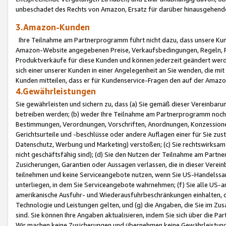
unbeschadet des Rechts von Amazon, Ersatz für darüber hinausgehen
3.Amazon-Kunden
Ihre Teilnahme am Partnerprogramm führt nicht dazu, dass unsere Kun
Amazon-Website angegebenen Preise, Verkaufsbedingungen, Regeln, Ri
Produktverkäufe für diese Kunden und können jederzeit geändert werde
sich einer unserer Kunden in einer Angelegenheit an Sie wenden, die 
Kunden mitteilen, dass er für Kundenservice-Fragen den auf der Ama
4.Gewährleistungen
Sie gewährleisten und sichern zu, dass (a) Sie gemäß dieser Vereinba
betreiben werden; (b) weder Ihre Teilnahme am Partnerprogramm noch d
Bestimmungen, Verordnungen, Vorschriften, Anordnungen, Konzessionen,
Gerichtsurteile und -beschlüsse oder andere Auflagen einer für Sie zu
Datenschutz, Werbung und Marketing) verstoßen; (c) Sie rechtswirksam 
nicht geschäftsfähig sind); (d) Sie den Nutzen der Teilnahme am Partne
Zusicherungen, Garantien oder Aussagen verlassen, die in dieser Verein
teilnehmen und keine Serviceangebote nutzen, wenn Sie US-Handelssa
unterliegen, in dem Sie Serviceangebote wahrnehmen; (f) Sie alle US
amerikanische Ausfuhr- und Wiederausfuhrbeschränkungen einhalten, 
Technologie und Leistungen gelten, und (g) die Angaben, die Sie im 
sind. Sie können Ihre Angaben aktualisieren, indem Sie sich über die 
Wir machen keine Zusicherungen und übernehmen keine Gewährleistun