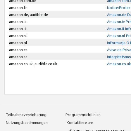
amazon.com.be
amazon.com.b
amazon.fr
Notice:Protec
amazon.de, audible.de
Amazon.de Da
amazon.ie
Amazon.ie Pri
amazon.it
Amazon.it Inf
amazon.nl
Amazon.nl Pri
amazon.pl
Informacja O
amazon.es
Aviso de Priv
amazon.se
Integritetsm
amazon.co.uk, audible.co.uk
Amazon.co.uk 
Teilnahmevereinbarung
Programmrichtlinien
Nutzungsbestimmungen
Kontaktiere uns