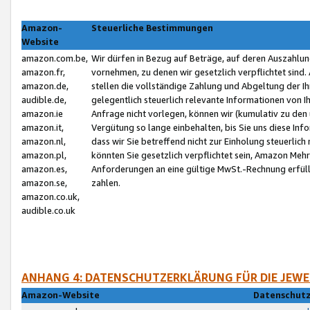
Amazon-
Steuerliche Bestimmungen
Website
amazon.com.be,
Wir dürfen in Bezug auf Beträge, auf deren Auszahlun
amazon.fr,
vornehmen, zu denen wir gesetzlich verpflichtet sind
amazon.de,
stellen die vollständige Zahlung und Abgeltung der 
audible.de,
gelegentlich steuerlich relevante Informationen von I
amazon.ie
Anfrage nicht vorlegen, können wir (kumulativ zu de
amazon.it,
Vergütung so lange einbehalten, bis Sie uns diese Inf
amazon.nl,
dass wir Sie betreffend nicht zur Einholung steuerlich 
amazon.pl,
könnten Sie gesetzlich verpflichtet sein, Amazon Meh
amazon.es,
Anforderungen an eine gültige MwSt.-Rechnung erfüllt
amazon.se,
zahlen.
amazon.co.uk,
audible.co.uk
ANHANG 4: DATENSCHUTZERKLÄRUNG FÜR DIE JEWE
Amazon-Website
Datenschutz