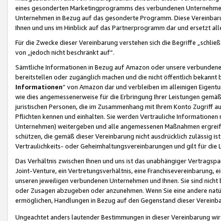
eines gesonderten Marketingprogramms des verbundenen Unternehmens
Unternehmen in Bezug auf das gesonderte Programm. Diese Vereinbarung
Ihnen und uns im Hinblick auf das Partnerprogramm dar und ersetzt al
Für die Zwecke dieser Vereinbarung verstehen sich die Begriffe „schließ
von „jedoch nicht beschränkt auf“.
Sämtliche Informationen in Bezug auf Amazon oder unsere verbunde
bereitstellen oder zugänglich machen und die nicht öffentlich bekannt bz
Informationen
“ von Amazon dar und verbleiben im alleinigen Eigent
wie dies angemessenerweise für die Erbringung Ihrer Leistungen gemäß d
juristischen Personen, die im Zusammenhang mit Ihrem Konto Zugriff au
Pflichten kennen und einhalten. Sie werden Vertrauliche Informationen 
Unternehmen) weitergeben und alle angemessenen Maßnahmen ergreifen
schützen, die gemäß dieser Vereinbarung nicht ausdrücklich zulässig is
Vertraulichkeits- oder Geheimhaltungsvereinbarungen und gilt für die
Das Verhältnis zwischen Ihnen und uns ist das unabhängiger Vertragspa
Joint-Venture, ein Vertretungsverhältnis, eine Franchisevereinbarung, 
unseren jeweiligen verbundenen Unternehmen und Ihnen. Sie sind ni
oder Zusagen abzugeben oder anzunehmen. Wenn Sie eine andere natürli
ermöglichen, Handlungen in Bezug auf den Gegenstand dieser Vereinbar
Ungeachtet anders lautender Bestimmungen in dieser Vereinbarung wird