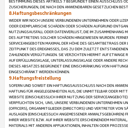
BESTIMMUNG DIESES ARTIKELS 7 BEGRÜNDET EINEN AUSSCHLUSS 
ZUSICHERUNGEN, DIE NACH DEN ANWENDBAREN GESETZLICHEN BE
8.Haftungsbeschränkungen
WEDER WIR NOCH UNSERE VERBUNDENEN UNTERNEHMEN ODER LIZEN
ODER EXEMPLARISCHE SCHÄDEN ODER SCHÄDEN AUFGRUND ENTGANG
NUTZUNGSAUSFALL ODER DATENVERLUST, DIE IM ZUSAMMENHANG MI
DES AUFTRETENS SOLCHER SCHÄDEN HINGEWIESEN WURDEN. FERN
SERVICEANGEBOTEN MAXIMAL DER HÖHE DES GESAMTBETRAGS DER 
ZEITPUNKT DES EREIGNISSES, DAS ZU DEM ZULETZT ENTSTANDENE
ZAHLENDEN VERGÜTUNGEN. SIE VERZICHTEN HIERMIT AUF ETWAIGE 
AUF ERFÜLLUNGSKLAGE, UNTERLASSUNGSKLAGE ODER ANDERE RECHT
DIESES ABSATZES BEGRÜNDET EINE EINSCHRÄNKUNG VON HAFTUNG
EINGESCHRÄNKT WERDEN KÖNNEN.
9.Haftungsfreistellung
SOFERN UND SOWEIT EIN HAFTUNGSAUSSCHLUSS NACH DEN ANWENDB
HAFTUNG FÜR ANGELEGENHEITEN AUS, DIE UNMITTELBAR ODER MITT
WEBSITE (EINSCHLIESSLICH IHRER NUTZUNG DER SERVICEANGEBOTE)
VERPFLICHTEN SICH, UNS, UNSERE VERBUNDENEN UNTERNEHMEN UN
(OFFICERS), ORGANMITGLIEDER (DIRECTORS) UND VERTRETER VON 
AUSLAGEN (EINSCHLIESSLICH ANGEMESSENER ANWALTSGEBÜHREN) FR
IHRER WEBSITE BZW. AUF IHRER WEBSITE ERSCHEINENDEM MATERIAL
MATERIALS MIT ANDEREN APPLIKATIONEN, INHALTEN ODER PROZESSE