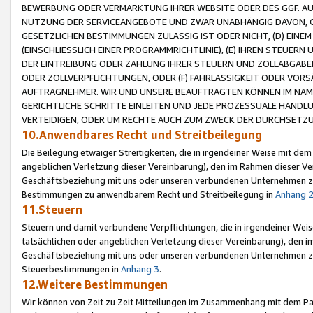
BEWERBUNG ODER VERMARKTUNG IHRER WEBSITE ODER DES GGF. AUF 
NUTZUNG DER SERVICEANGEBOTE UND ZWAR UNABHÄNGIG DAVON, O
GESETZLICHEN BESTIMMUNGEN ZULÄSSIG IST ODER NICHT, (D) EINE
(EINSCHLIESSLICH EINER PROGRAMMRICHTLINIE), (E) IHREN STEUER
DER EINTREIBUNG ODER ZAHLUNG IHRER STEUERN UND ZOLLABGAB
ODER ZOLLVERPFLICHTUNGEN, ODER (F) FAHRLÄSSIGKEIT ODER VORS
AUFTRAGNEHMER. WIR UND UNSERE BEAUFTRAGTEN KÖNNEN IM NAME
GERICHTLICHE SCHRITTE EINLEITEN UND JEDE PROZESSUALE HAND
VERTEIDIGEN, ODER UM RECHTE AUCH ZUM ZWECK DER DURCHSETZU
10.Anwendbares Recht und Streitbeilegung
Die Beilegung etwaiger Streitigkeiten, die in irgendeiner Weise mit de
angeblichen Verletzung dieser Vereinbarung), den im Rahmen dieser Ve
Geschäftsbeziehung mit uns oder unseren verbundenen Unternehmen zu
Bestimmungen zu anwendbarem Recht und Streitbeilegung in
Anhang 
11.Steuern
Steuern und damit verbundene Verpflichtungen, die in irgendeiner Wei
tatsächlichen oder angeblichen Verletzung dieser Vereinbarung), den 
Geschäftsbeziehung mit uns oder unseren verbundenen Unternehmen z
Steuerbestimmungen in
Anhang 3
.
12.Weitere Bestimmungen
Wir können von Zeit zu Zeit Mitteilungen im Zusammenhang mit dem Par