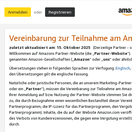
Anmelden
Registrieren
oder
Vereinbarung zur Teilnahme am 
zuletzt aktualisiert am
:
15. Oktober 2025
(Derzeitige Partner - 
Willkommen auf Amazons Partner-Website (die „
Partner-Website
“)
genannten Amazon-Gesellschaften („
Amazon
“ oder „
uns
“ oder ähnli
Übersetzungen stehen in folgenden Sprachen zur Verfügung :
Englisch
,
den Übersetzungen gilt die englische Fassung.
Natürliche oder juristische Personen, die an unserem Marketing-Partn
oder ein „
Partner
“), müssen die Vereinbarung zur Teilnahme am Ama
Ihrer Anmeldung auf bzw. Nutzung der Partner-Website stimmen Sie die
zu, die durch Bezugnahme einen wesentlichen Bestandteil dieser Verei
Partnerprogramm, die IP-Lizenz für das Partnerprogramm, den Vergütu
Partnerprogramm). Inhalte, die du auf der Website Amazon.com veröffe
des Verbots von Kundenrezensionen, die gegen eine Vergütung erstellt, 
durch.