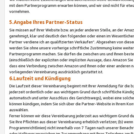
mit dem Partnerprogramm erwarten können, und wir sind nicht für etwa
vornehmen.
5.Angabe Ihres Partner-Status
Sie müssen auf Ihrer Website bzw. an jeder anderen Stelle, an der Am
genehmigt, klar und deutlich den folgenden oder einen im Wesentlichen
Partner verdiene ich an qualifizierten Verkäufen“. Abgesehen von die
werden Sie ohne unsere vorherige schriftliche Zustimmung keine weite
Partnerprogramm machen. Sie dürfen die zwischen uns und Ihnen best
(einschließlich der expliziten oder impliziten Aussage, dass Amazon Si
dass eine Verbindung zwischen Amazon und Ihnen oder einer anderen natü
vorliegenden Vereinbarung ausdrücklich gestattet ist.
6.Laufzeit und Kündigung
Die Laufzeit dieser Vereinbarung beginnt mit Ihrer Anmeldung für die 
jederzeit ordentlich oder aus wichtigem Grund durch schriftliche Kündi
automatisch und unter Ausschluss des Gerichtswegs), wobei eine solch
können kündigen, indem Sie sich über die Partner-Website in Ihrem Ko
auswählen.
Ferner können wir diese Vereinbarung jederzeit aus wichtigem Grund dur
Sie Ihre Pflichten aus dieser Vereinbarung erheblich verletzen; (b) wen
Programmrichtlinien) nicht innerhalb von 7 Tagen nach unserer Benachr
oder Haftungsansprüchen im Zusammenhang mit Ihrer Teilnahme am Pa