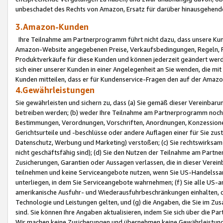
unbeschadet des Rechts von Amazon, Ersatz für darüber hinausgehen
3.Amazon-Kunden
Ihre Teilnahme am Partnerprogramm führt nicht dazu, dass unsere Kun
Amazon-Website angegebenen Preise, Verkaufsbedingungen, Regeln, Ri
Produktverkäufe für diese Kunden und können jederzeit geändert werde
sich einer unserer Kunden in einer Angelegenheit an Sie wenden, die 
Kunden mitteilen, dass er für Kundenservice-Fragen den auf der Ama
4.Gewährleistungen
Sie gewährleisten und sichern zu, dass (a) Sie gemäß dieser Vereinba
betreiben werden; (b) weder Ihre Teilnahme am Partnerprogramm noch d
Bestimmungen, Verordnungen, Vorschriften, Anordnungen, Konzessionen,
Gerichtsurteile und -beschlüsse oder andere Auflagen einer für Sie zu
Datenschutz, Werbung und Marketing) verstoßen; (c) Sie rechtswirksam 
nicht geschäftsfähig sind); (d) Sie den Nutzen der Teilnahme am Partne
Zusicherungen, Garantien oder Aussagen verlassen, die in dieser Verein
teilnehmen und keine Serviceangebote nutzen, wenn Sie US-Handelssa
unterliegen, in dem Sie Serviceangebote wahrnehmen; (f) Sie alle US
amerikanische Ausfuhr- und Wiederausfuhrbeschränkungen einhalten, 
Technologie und Leistungen gelten, und (g) die Angaben, die Sie im 
sind. Sie können Ihre Angaben aktualisieren, indem Sie sich über die 
Wir machen keine Zusicherungen und übernehmen keine Gewährleistun