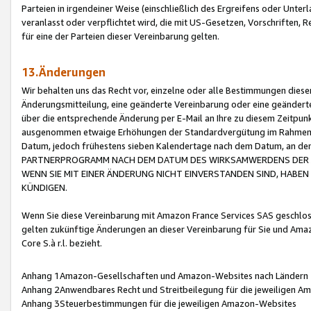
Parteien in irgendeiner Weise (einschließlich des Ergreifens oder Unt
veranlasst oder verpflichtet wird, die mit US-Gesetzen, Vorschriften,
für eine der Parteien dieser Vereinbarung gelten.
13.Änderungen
Wir behalten uns das Recht vor, einzelne oder alle Bestimmungen diese
Änderungsmitteilung, eine geänderte Vereinbarung oder eine geänderte 
über die entsprechende Änderung per E-Mail an Ihre zu diesem Zeitpun
ausgenommen etwaige Erhöhungen der Standardvergütung im Rahmen
Datum, jedoch frühestens sieben Kalendertage nach dem Datum, an de
PARTNERPROGRAMM NACH DEM DATUM DES WIRKSAMWERDENS DER Ä
WENN SIE MIT EINER ÄNDERUNG NICHT EINVERSTANDEN SIND, HABEN S
KÜNDIGEN.
Wenn Sie diese Vereinbarung mit Amazon France Services SAS geschlo
gelten zukünftige Änderungen an dieser Vereinbarung für Sie und Ama
Core S.à r.l. bezieht.
Anhang 1Amazon-Gesellschaften und Amazon-Websites nach Ländern
Anhang 2Anwendbares Recht und Streitbeilegung für die jeweiligen 
Anhang 3Steuerbestimmungen für die jeweiligen Amazon-Websites