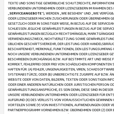
TEXTE UND SONSTIGE GEWERBLICHE SCHUTZRECHTE, INFORMATIONE
VERBUNDENEN UNTERNEHMEN ODER LIZENZGEBERN IM RAHMEN DES
„
SERVICEANGEBOTE
“), WERDEN „WIE BESEHEN“ UND „WIE VERFÜ
ODER LIZENZGEBER MACHEN ZUSICHERUNGEN ODER ÜBERNEHMEN GEW
GESETZLICH ODER IN SONSTIGER WEISE, IN BEZUG AUF DIE SERVI
SCHLIESSEN JEGLICHE GEWÄHRLEISTUNGEN IN BEZUG AUF DIE SERVI
GEWÄHRLEISTUNGEN BEZÜGLICH RECHTSMÄNGELN, MARKTGÄNGIGKEIT
VERWENDUNGSZWECK, NICHTVERLETZUNG SOWIE GEWÄHRLEISTUNGEN 
ÜBLICHEN GESCHÄFTSVERKEHR, DER LEISTUNG ODER HANDELSBRÄUCH
BESCHAFFENHEIT, MERKMALE, FUNKTIONEN, DEN LEISTUNGSUMFANG 
NOCH UNSERE VERBUNDENEN UNTERNEHMEN ODER LIZENZGEBER GEWÄ
BESCHRIEBEN DURCHGÄNGIG BZW. AUF BESTIMMTE ART UND WEISE
KORREKT, FEHLERFREI ODER FREI VON SCHÄDLICHEN KOMPONENTEN
HAFTEN FÜR: (A) FEHLER, UNGENAUIGKEITEN, VIREN, SCHADSOFTW
SYSTEMABSTÜRZE; ODER (B) UNBERECHTIGTE ZUGRIFFE AUF BZW. 
WEBSITE ODER VON DATEN, BILDERN, TEXTEN ODER SONSTIGEN INF
ODER EINER ANDEREN NATÜRLICHEN ODER JURISTISCHEN PERSON OD
GEWÄHRLEISTUNGSANSPRÜCHE, ES SEIN DENN, DIESE SIND IN DIES
UNSERE VERBUNDENEN UNTERNEHMEN ODER LIZENZGEBER FÜR EN
AUFGRUND (X) DES VERLUSTS VON VORAUSSICHTLICHEN GEWINNEN
VORTEILEN SOWIE (Y) VON INVESTITIONEN, AUFWENDUNGEN ODER VE
PARTNERPROGRAMM VORNEHMEN BZW. ÜBERNEHMEN ODER (Z) DER 