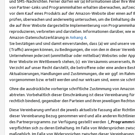
und SMS-Nachrichten. Ferner dürfen wir (a) Informationen über Ihre We
von Partner-Links und Programminhalten erhalten überwachen, aufzei
vor dem Kauf eines Produkts auf der Amazon-Website über einen auf Ih
prüfen, überwachen und anderweitig untersuchen, um die Einhaltung dies
die auf Ihrer Website dargestellte Implementierung von Programminhalt
reproduzieren, verbreiten und darstellen. Informationen darüber, wie w
Amazon-Datenschutzerklärung in
Anhang 4
.
Sie bestätigen und sind damit einverstanden, dass (a) wir und unsere 
(Traffic) anregen können, zu Bedingungen, die von den in dieser Vere
Unternehmen jederzeit (unmittelbar oder mittelbar) Websites oder Appl
Ihrer Website im Wettbewerb stehen, (c) ein Versäumnis unsererseits, I
Verzicht auf unser Recht darstellt, die betroffene oder eine andere B
Aktualisierungen, Handlungen und Zustimmungen, die wir ggf. im Rahme
vorgenommen bzw. erteilt werden und nur wirksam sind, wenn sie schri
Ohne die ausdrückliche vorherige schriftliche Zustimmung von Amazon
abtreten. Vorbehaltlich dieser Einschränkung ist diese Vereinbarung f
rechtlich bindend, gegenüber den Parteien und ihren jeweiligen Rech
Diese Vereinbarung umfasst die jeweils aktuellste Fassung aller Richtli
dieser Vereinbarung Bezug genommen wird und alle anderen Richtlinie
des Partnerprogramms zur Verfügung gestellt werden („
Programmric
verpflichten sich zu deren Einhaltung. Im Falle von Widersprüchen zwi
maßgeblich. Im Falle von Widersprüchen zwischen dieser Vereinbarun