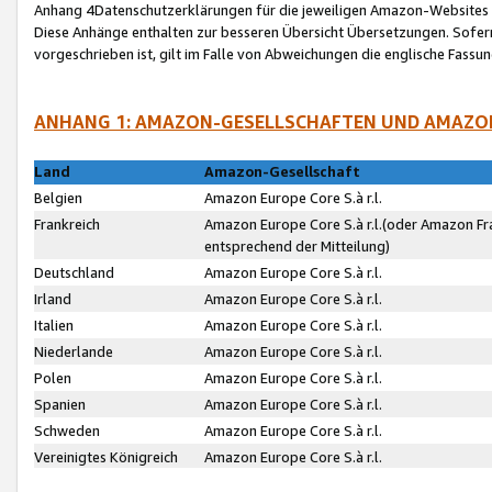
Anhang 4Datenschutzerklärungen für die jeweiligen Amazon-Websites
Diese Anhänge enthalten zur besseren Übersicht Übersetzungen. Sofe
vorgeschrieben ist, gilt im Falle von Abweichungen die englische Fass
ANHANG 1: AMAZON-GESELLSCHAFTEN UND AMAZO
Land
Amazon-Gesellschaft
Belgien
Amazon Europe Core S.à r.l.
Frankreich
Amazon Europe Core S.à r.l.(oder Amazon Fr
entsprechend der Mitteilung)
Deutschland
Amazon Europe Core S.à r.l.
Irland
Amazon Europe Core S.à r.l.
Italien
Amazon Europe Core S.à r.l.
Niederlande
Amazon Europe Core S.à r.l.
Polen
Amazon Europe Core S.à r.l.
Spanien
Amazon Europe Core S.à r.l.
Schweden
Amazon Europe Core S.à r.l.
Vereinigtes Königreich
Amazon Europe Core S.à r.l.