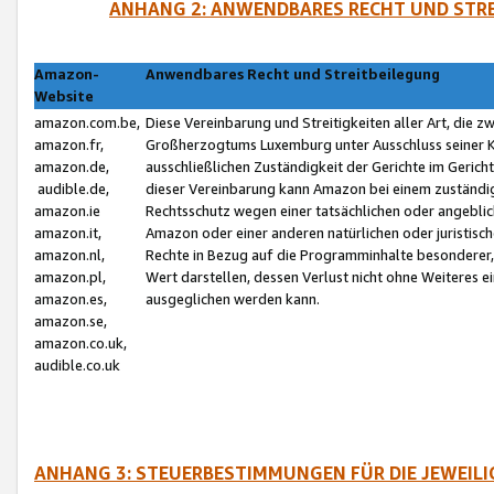
ANHANG 2: ANWENDBARES RECHT UND STRE
Amazon-
Anwendbares Recht und Streitbeilegung
Website
amazon.com.be,
Diese Vereinbarung und Streitigkeiten aller Art, die 
amazon.fr,
Großherzogtums Luxemburg unter Ausschluss seiner Kol
amazon.de,
ausschließlichen Zuständigkeit der Gerichte im Geri
audible.de,
dieser Vereinbarung kann Amazon bei einem zuständig
amazon.ie
Rechtsschutz wegen einer tatsächlichen oder angebli
amazon.it,
Amazon oder einer anderen natürlichen oder juristisc
amazon.nl,
Rechte in Bezug auf die Programminhalte besonderer,
amazon.pl,
Wert darstellen, dessen Verlust nicht ohne Weiteres e
amazon.es,
ausgeglichen werden kann.
amazon.se,
amazon.co.uk,
audible.co.uk
ANHANG 3: STEUERBESTIMMUNGEN FÜR DIE JEWEIL