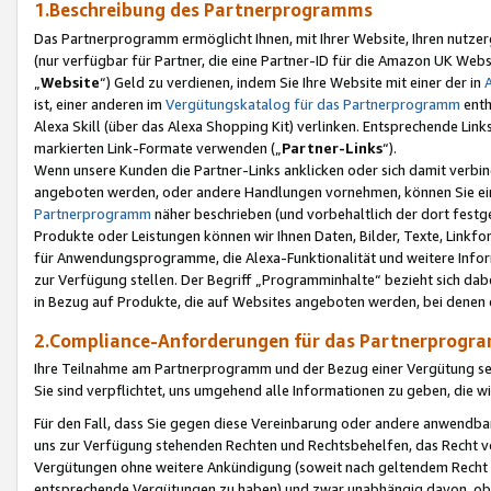
1.Beschreibung des Partnerprogramms
Das Partnerprogramm ermöglicht Ihnen, mit Ihrer Website, Ihren nutzer
(nur verfügbar für Partner, die eine Partner-ID für die Amazon UK We
„
Website
“) Geld zu verdienen, indem Sie Ihre Website mit einer der in
ist, einer anderen im
Vergütungskatalog für das Partnerprogramm
enth
Alexa Skill (über das Alexa Shopping Kit) verlinken. Entsprechende Lin
markierten Link-Formate verwenden („
Partner-Links
“).
Wenn unsere Kunden die Partner-Links anklicken oder sich damit verbi
angeboten werden, oder andere Handlungen vornehmen, können Sie eine
Partnerprogramm
näher beschrieben (und vorbehaltlich der dort festg
Produkte oder Leistungen können wir Ihnen Daten, Bilder, Texte, Linkfo
für Anwendungsprogramme, die Alexa-Funktionalität und weitere Inf
zur Verfügung stellen. Der Begriff „Programminhalte“ bezieht sich dabe
in Bezug auf Produkte, die auf Websites angeboten werden, bei denen 
2.Compliance-Anforderungen für das Partnerprog
Ihre Teilnahme am Partnerprogramm und der Bezug einer Vergütung setz
Sie sind verpflichtet, uns umgehend alle Informationen zu geben, die w
Für den Fall, dass Sie gegen diese Vereinbarung oder andere anwendba
uns zur Verfügung stehenden Rechten und Rechtsbehelfen, das Recht vo
Vergütungen ohne weitere Ankündigung (soweit nach geltendem Recht z
entsprechende Vergütungen zu haben) und zwar unabhängig davon, ob 