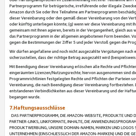
Partnerprogramm für betrügerische, irreführende oder illegale Zwecke
Amazon durch Sie oder Ihre Teilnahme am Partnerprogramm beschädig
dieser Vereinbarung oder den gemäß dieser Vereinbarung von den Vertr
oder künftig unterliegen könnte; (g) wenn wir diese Vereinbarung mit I
gemeinsam mit Ihnen agieren, bereits in der Vergangenheit, gleich aus
das Partnerprogramm in der allgemein angebotenen Form beenden. Vors
gegen die Bestimmungen der Ziffer 5 und jeder Verstoß gegen die Prog
Wir dürfen angefallene und noch nicht ausgezahlte Vergütungen nach 
sicherzustellen, dass der richtige Betrag ausgezahlt wird (beispielsw
Mit Beendigung dieser Vereinbarung erlöschen alle Rechte und Pflichte
eingeräumten Lizenzen/Nutzungsrechte; hiervon ausgenommen sind die in 
Programmrichtlinien festgelegten Rechte und Pflichten der Parteien sow
Vereinbarung, die nach Beendigung dieser Vereinbarung fortbestehen. D
entstandenen Verbindlichkeiten aus dieser Vereinbarung und der Haft
begangen wurde.
7.Haftungsausschlüsse
DAS PARTNERPROGRAMM, DIE AMAZON-WEBSITE, PRODUKTE UND DI
PARTNER-LINKS, LINKFORMATE, INHALTE, DIE ANWENDUNGSPROGR
PRODUKTWERBUNG, UNSERE DOMAIN-NAMEN, MARKEN UND LOGOS S
UNTERNEHMEN (EINSCHLIESSLICH DER AMAZON-MARKEN) UND DIE GE