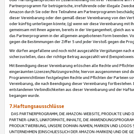
Partnerprogramm für betrügerische, irreführende oder illegale Zwecke
Amazon durch Sie oder Ihre Teilnahme am Partnerprogramm beschädig
dieser Vereinbarung oder den gemäß dieser Vereinbarung von den Vertr
oder künftig unterliegen könnte; (g) wenn wir diese Vereinbarung mit I
gemeinsam mit Ihnen agieren, bereits in der Vergangenheit, gleich aus
das Partnerprogramm in der allgemein angebotenen Form beenden. Vors
gegen die Bestimmungen der Ziffer 5 und jeder Verstoß gegen die Prog
Wir dürfen angefallene und noch nicht ausgezahlte Vergütungen nach 
sicherzustellen, dass der richtige Betrag ausgezahlt wird (beispielsw
Mit Beendigung dieser Vereinbarung erlöschen alle Rechte und Pflichte
eingeräumten Lizenzen/Nutzungsrechte; hiervon ausgenommen sind die in 
Programmrichtlinien festgelegten Rechte und Pflichten der Parteien sow
Vereinbarung, die nach Beendigung dieser Vereinbarung fortbestehen. D
entstandenen Verbindlichkeiten aus dieser Vereinbarung und der Haft
begangen wurde.
7.Haftungsausschlüsse
DAS PARTNERPROGRAMM, DIE AMAZON-WEBSITE, PRODUKTE UND DI
PARTNER-LINKS, LINKFORMATE, INHALTE, DIE ANWENDUNGSPROGR
PRODUKTWERBUNG, UNSERE DOMAIN-NAMEN, MARKEN UND LOGOS S
UNTERNEHMEN (EINSCHLIESSLICH DER AMAZON-MARKEN) UND DIE GE