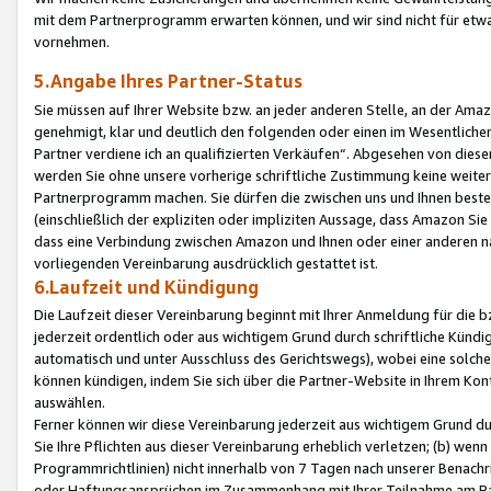
mit dem Partnerprogramm erwarten können, und wir sind nicht für etwa
vornehmen.
5.Angabe Ihres Partner-Status
Sie müssen auf Ihrer Website bzw. an jeder anderen Stelle, an der Am
genehmigt, klar und deutlich den folgenden oder einen im Wesentlichen
Partner verdiene ich an qualifizierten Verkäufen“. Abgesehen von die
werden Sie ohne unsere vorherige schriftliche Zustimmung keine weite
Partnerprogramm machen. Sie dürfen die zwischen uns und Ihnen best
(einschließlich der expliziten oder impliziten Aussage, dass Amazon Si
dass eine Verbindung zwischen Amazon und Ihnen oder einer anderen natü
vorliegenden Vereinbarung ausdrücklich gestattet ist.
6.Laufzeit und Kündigung
Die Laufzeit dieser Vereinbarung beginnt mit Ihrer Anmeldung für die 
jederzeit ordentlich oder aus wichtigem Grund durch schriftliche Kündi
automatisch und unter Ausschluss des Gerichtswegs), wobei eine solch
können kündigen, indem Sie sich über die Partner-Website in Ihrem Ko
auswählen.
Ferner können wir diese Vereinbarung jederzeit aus wichtigem Grund dur
Sie Ihre Pflichten aus dieser Vereinbarung erheblich verletzen; (b) wen
Programmrichtlinien) nicht innerhalb von 7 Tagen nach unserer Benachr
oder Haftungsansprüchen im Zusammenhang mit Ihrer Teilnahme am Pa