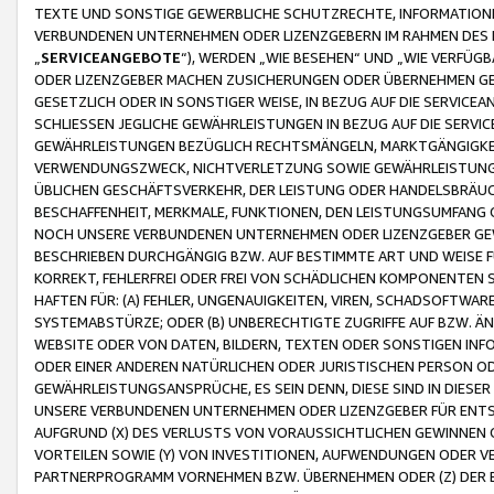
TEXTE UND SONSTIGE GEWERBLICHE SCHUTZRECHTE, INFORMATIONE
VERBUNDENEN UNTERNEHMEN ODER LIZENZGEBERN IM RAHMEN DES
„
SERVICEANGEBOTE
“), WERDEN „WIE BESEHEN“ UND „WIE VERFÜ
ODER LIZENZGEBER MACHEN ZUSICHERUNGEN ODER ÜBERNEHMEN GEW
GESETZLICH ODER IN SONSTIGER WEISE, IN BEZUG AUF DIE SERVI
SCHLIESSEN JEGLICHE GEWÄHRLEISTUNGEN IN BEZUG AUF DIE SERVI
GEWÄHRLEISTUNGEN BEZÜGLICH RECHTSMÄNGELN, MARKTGÄNGIGKEIT
VERWENDUNGSZWECK, NICHTVERLETZUNG SOWIE GEWÄHRLEISTUNGEN 
ÜBLICHEN GESCHÄFTSVERKEHR, DER LEISTUNG ODER HANDELSBRÄUCH
BESCHAFFENHEIT, MERKMALE, FUNKTIONEN, DEN LEISTUNGSUMFANG 
NOCH UNSERE VERBUNDENEN UNTERNEHMEN ODER LIZENZGEBER GEWÄ
BESCHRIEBEN DURCHGÄNGIG BZW. AUF BESTIMMTE ART UND WEISE
KORREKT, FEHLERFREI ODER FREI VON SCHÄDLICHEN KOMPONENTEN
HAFTEN FÜR: (A) FEHLER, UNGENAUIGKEITEN, VIREN, SCHADSOFTW
SYSTEMABSTÜRZE; ODER (B) UNBERECHTIGTE ZUGRIFFE AUF BZW. 
WEBSITE ODER VON DATEN, BILDERN, TEXTEN ODER SONSTIGEN INF
ODER EINER ANDEREN NATÜRLICHEN ODER JURISTISCHEN PERSON OD
GEWÄHRLEISTUNGSANSPRÜCHE, ES SEIN DENN, DIESE SIND IN DIES
UNSERE VERBUNDENEN UNTERNEHMEN ODER LIZENZGEBER FÜR EN
AUFGRUND (X) DES VERLUSTS VON VORAUSSICHTLICHEN GEWINNEN
VORTEILEN SOWIE (Y) VON INVESTITIONEN, AUFWENDUNGEN ODER VE
PARTNERPROGRAMM VORNEHMEN BZW. ÜBERNEHMEN ODER (Z) DER 