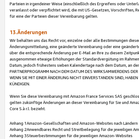
Parteien in irgendeiner Weise (einschließlich des Ergreifens oder Unt
veranlasst oder verpflichtet wird, die mit US-Gesetzen, Vorschriften,
für eine der Parteien dieser Vereinbarung gelten.
13.Änderungen
Wir behalten uns das Recht vor, einzelne oder alle Bestimmungen diese
Änderungsmitteilung, eine geänderte Vereinbarung oder eine geänderte 
über die entsprechende Änderung per E-Mail an Ihre zu diesem Zeitpun
ausgenommen etwaige Erhöhungen der Standardvergütung im Rahmen
Datum, jedoch frühestens sieben Kalendertage nach dem Datum, an de
PARTNERPROGRAMM NACH DEM DATUM DES WIRKSAMWERDENS DER Ä
WENN SIE MIT EINER ÄNDERUNG NICHT EINVERSTANDEN SIND, HABEN S
KÜNDIGEN.
Wenn Sie diese Vereinbarung mit Amazon France Services SAS geschlo
gelten zukünftige Änderungen an dieser Vereinbarung für Sie und Ama
Core S.à r.l. bezieht.
Anhang 1Amazon-Gesellschaften und Amazon-Websites nach Ländern
Anhang 2Anwendbares Recht und Streitbeilegung für die jeweiligen 
Anhang 3Steuerbestimmungen für die jeweiligen Amazon-Websites