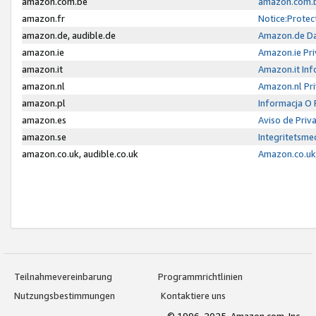
amazon.com.be
amazon.com.b
amazon.fr
Notice:Protec
amazon.de, audible.de
Amazon.de Da
amazon.ie
Amazon.ie Pri
amazon.it
Amazon.it Inf
amazon.nl
Amazon.nl Pri
amazon.pl
Informacja O
amazon.es
Aviso de Priv
amazon.se
Integritetsm
amazon.co.uk, audible.co.uk
Amazon.co.uk 
Teilnahmevereinbarung
Programmrichtlinien
Nutzungsbestimmungen
Kontaktiere uns