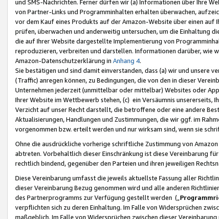
und SMS-Nachrichten. Ferner dürfen wir (a) Informationen über Ihre We
von Partner-Links und Programminhalten erhalten überwachen, aufzei
vor dem Kauf eines Produkts auf der Amazon-Website über einen auf Ih
prüfen, überwachen und anderweitig untersuchen, um die Einhaltung dies
die auf Ihrer Website dargestellte Implementierung von Programminhalt
reproduzieren, verbreiten und darstellen. Informationen darüber, wie w
Amazon-Datenschutzerklärung in
Anhang 4
.
Sie bestätigen und sind damit einverstanden, dass (a) wir und unsere 
(Traffic) anregen können, zu Bedingungen, die von den in dieser Vere
Unternehmen jederzeit (unmittelbar oder mittelbar) Websites oder Appl
Ihrer Website im Wettbewerb stehen, (c) ein Versäumnis unsererseits, I
Verzicht auf unser Recht darstellt, die betroffene oder eine andere B
Aktualisierungen, Handlungen und Zustimmungen, die wir ggf. im Rahme
vorgenommen bzw. erteilt werden und nur wirksam sind, wenn sie schri
Ohne die ausdrückliche vorherige schriftliche Zustimmung von Amazon
abtreten. Vorbehaltlich dieser Einschränkung ist diese Vereinbarung f
rechtlich bindend, gegenüber den Parteien und ihren jeweiligen Rech
Diese Vereinbarung umfasst die jeweils aktuellste Fassung aller Richtli
dieser Vereinbarung Bezug genommen wird und alle anderen Richtlinie
des Partnerprogramms zur Verfügung gestellt werden („
Programmric
verpflichten sich zu deren Einhaltung. Im Falle von Widersprüchen zwi
maßgeblich. Im Falle von Widersprüchen zwischen dieser Vereinbarun