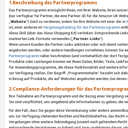
1.Beschreibung des Partnerprogramms
Das Partnerprogramm ermöglicht Ihnen, mit Ihrer Website, Ihren nutzer
(nur verfügbar für Partner, die eine Partner-ID für die Amazon UK We
„
Website
“) Geld zu verdienen, indem Sie Ihre Website mit einer der in
ist, einer anderen im
Vergütungskatalog für das Partnerprogramm
enth
Alexa Skill (über das Alexa Shopping Kit) verlinken. Entsprechende Lin
markierten Link-Formate verwenden („
Partner-Links
“).
Wenn unsere Kunden die Partner-Links anklicken oder sich damit verbi
angeboten werden, oder andere Handlungen vornehmen, können Sie eine
Partnerprogramm
näher beschrieben (und vorbehaltlich der dort festg
Produkte oder Leistungen können wir Ihnen Daten, Bilder, Texte, Linkfo
für Anwendungsprogramme, die Alexa-Funktionalität und weitere Inf
zur Verfügung stellen. Der Begriff „Programminhalte“ bezieht sich dabe
in Bezug auf Produkte, die auf Websites angeboten werden, bei denen 
2.Compliance-Anforderungen für das Partnerprog
Ihre Teilnahme am Partnerprogramm und der Bezug einer Vergütung setz
Sie sind verpflichtet, uns umgehend alle Informationen zu geben, die w
Für den Fall, dass Sie gegen diese Vereinbarung oder andere anwendba
uns zur Verfügung stehenden Rechten und Rechtsbehelfen, das Recht vo
Vergütungen ohne weitere Ankündigung (soweit nach geltendem Recht z
entsprechende Vergütungen zu haben) und zwar unabhängig davon, ob 