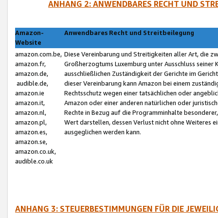
ANHANG 2: ANWENDBARES RECHT UND STRE
Amazon-
Anwendbares Recht und Streitbeilegung
Website
amazon.com.be,
Diese Vereinbarung und Streitigkeiten aller Art, die 
amazon.fr,
Großherzogtums Luxemburg unter Ausschluss seiner Kol
amazon.de,
ausschließlichen Zuständigkeit der Gerichte im Geri
audible.de,
dieser Vereinbarung kann Amazon bei einem zuständig
amazon.ie
Rechtsschutz wegen einer tatsächlichen oder angebli
amazon.it,
Amazon oder einer anderen natürlichen oder juristisc
amazon.nl,
Rechte in Bezug auf die Programminhalte besonderer,
amazon.pl,
Wert darstellen, dessen Verlust nicht ohne Weiteres e
amazon.es,
ausgeglichen werden kann.
amazon.se,
amazon.co.uk,
audible.co.uk
ANHANG 3: STEUERBESTIMMUNGEN FÜR DIE JEWEIL