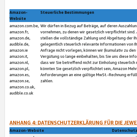
Amazon-
Steuerliche Bestimmungen
Website
amazon.com.be,
Wir dürfen in Bezug auf Beträge, auf deren Auszahlun
amazon.fr,
vornehmen, zu denen wir gesetzlich verpflichtet sind
amazon.de,
stellen die vollständige Zahlung und Abgeltung der 
audible.de,
gelegentlich steuerlich relevante Informationen von I
amazon.ie
Anfrage nicht vorlegen, können wir (kumulativ zu de
amazon.it,
Vergütung so lange einbehalten, bis Sie uns diese Inf
amazon.nl,
dass wir Sie betreffend nicht zur Einholung steuerlich 
amazon.pl,
könnten Sie gesetzlich verpflichtet sein, Amazon Meh
amazon.es,
Anforderungen an eine gültige MwSt.-Rechnung erfüllt
amazon.se,
zahlen.
amazon.co.uk,
audible.co.uk
ANHANG 4: DATENSCHUTZERKLÄRUNG FÜR DIE JEWE
Amazon-Website
Datenschutz