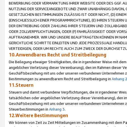
BEWERBUNG ODER VERMARKTUNG IHRER WEBSITE ODER DES GGF. AUF 
NUTZUNG DER SERVICEANGEBOTE UND ZWAR UNABHÄNGIG DAVON, O
GESETZLICHEN BESTIMMUNGEN ZULÄSSIG IST ODER NICHT, (D) EINE
(EINSCHLIESSLICH EINER PROGRAMMRICHTLINIE), (E) IHREN STEUER
DER EINTREIBUNG ODER ZAHLUNG IHRER STEUERN UND ZOLLABGAB
ODER ZOLLVERPFLICHTUNGEN, ODER (F) FAHRLÄSSIGKEIT ODER VORS
AUFTRAGNEHMER. WIR UND UNSERE BEAUFTRAGTEN KÖNNEN IM NAME
GERICHTLICHE SCHRITTE EINLEITEN UND JEDE PROZESSUALE HAND
VERTEIDIGEN, ODER UM RECHTE AUCH ZUM ZWECK DER DURCHSETZU
10.Anwendbares Recht und Streitbeilegung
Die Beilegung etwaiger Streitigkeiten, die in irgendeiner Weise mit de
angeblichen Verletzung dieser Vereinbarung), den im Rahmen dieser Ve
Geschäftsbeziehung mit uns oder unseren verbundenen Unternehmen zu
Bestimmungen zu anwendbarem Recht und Streitbeilegung in
Anhang 
11.Steuern
Steuern und damit verbundene Verpflichtungen, die in irgendeiner Wei
tatsächlichen oder angeblichen Verletzung dieser Vereinbarung), den 
Geschäftsbeziehung mit uns oder unseren verbundenen Unternehmen z
Steuerbestimmungen in
Anhang 3
.
12.Weitere Bestimmungen
Wir können von Zeit zu Zeit Mitteilungen im Zusammenhang mit dem Par