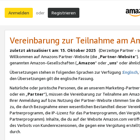
Anmelden
Registrieren
oder
Vereinbarung zur Teilnahme am 
zuletzt aktualisiert am
:
15. Oktober 2025
(Derzeitige Partner - 
Willkommen auf Amazons Partner-Website (die „
Partner-Website
“)
genannten Amazon-Gesellschaften („
Amazon
“ oder „
uns
“ oder ähnli
Übersetzungen stehen in folgenden Sprachen zur Verfügung :
Englisch
,
den Übersetzungen gilt die englische Fassung.
Natürliche oder juristische Personen, die an unserem Marketing-Partn
oder ein „
Partner
“), müssen die Vereinbarung zur Teilnahme am Ama
Ihrer Anmeldung auf bzw. Nutzung der Partner-Website stimmen Sie die
zu, die durch Bezugnahme einen wesentlichen Bestandteil dieser Verei
Partnerprogramm, die IP-Lizenz für das Partnerprogramm, den Vergütu
Partnerprogramm). Inhalte, die du auf der Website Amazon.com veröffe
des Verbots von Kundenrezensionen, die gegen eine Vergütung erstellt, 
durch.