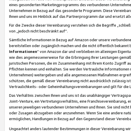
eines gesonderten Marketingprogramms des verbundenen Unternehmens
Unternehmen in Bezug auf das gesonderte Programm. Diese Vereinbarung
Ihnen und uns im Hinblick auf das Partnerprogramm dar und ersetzt al
Für die Zwecke dieser Vereinbarung verstehen sich die Begriffe „schließ
von „jedoch nicht beschränkt auf“.
Sämtliche Informationen in Bezug auf Amazon oder unsere verbunde
bereitstellen oder zugänglich machen und die nicht öffentlich bekannt bz
Informationen
“ von Amazon dar und verbleiben im alleinigen Eigent
wie dies angemessenerweise für die Erbringung Ihrer Leistungen gemäß d
juristischen Personen, die im Zusammenhang mit Ihrem Konto Zugriff au
Pflichten kennen und einhalten. Sie werden Vertrauliche Informationen 
Unternehmen) weitergeben und alle angemessenen Maßnahmen ergreifen
schützen, die gemäß dieser Vereinbarung nicht ausdrücklich zulässig is
Vertraulichkeits- oder Geheimhaltungsvereinbarungen und gilt für die
Das Verhältnis zwischen Ihnen und uns ist das unabhängiger Vertragspa
Joint-Venture, ein Vertretungsverhältnis, eine Franchisevereinbarung, 
unseren jeweiligen verbundenen Unternehmen und Ihnen. Sie sind ni
oder Zusagen abzugeben oder anzunehmen. Wenn Sie eine andere natürli
ermöglichen, Handlungen in Bezug auf den Gegenstand dieser Vereinbar
Ungeachtet anders lautender Bestimmungen in dieser Vereinbarung wird