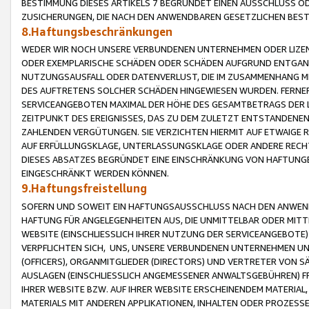
BESTIMMUNG DIESES ARTIKELS 7 BEGRÜNDET EINEN AUSSCHLUSS 
ZUSICHERUNGEN, DIE NACH DEN ANWENDBAREN GESETZLICHEN BE
8.Haftungsbeschränkungen
WEDER WIR NOCH UNSERE VERBUNDENEN UNTERNEHMEN ODER LIZEN
ODER EXEMPLARISCHE SCHÄDEN ODER SCHÄDEN AUFGRUND ENTGANG
NUTZUNGSAUSFALL ODER DATENVERLUST, DIE IM ZUSAMMENHANG MI
DES AUFTRETENS SOLCHER SCHÄDEN HINGEWIESEN WURDEN. FERN
SERVICEANGEBOTEN MAXIMAL DER HÖHE DES GESAMTBETRAGS DER 
ZEITPUNKT DES EREIGNISSES, DAS ZU DEM ZULETZT ENTSTANDENE
ZAHLENDEN VERGÜTUNGEN. SIE VERZICHTEN HIERMIT AUF ETWAIGE 
AUF ERFÜLLUNGSKLAGE, UNTERLASSUNGSKLAGE ODER ANDERE RECHT
DIESES ABSATZES BEGRÜNDET EINE EINSCHRÄNKUNG VON HAFTUNG
EINGESCHRÄNKT WERDEN KÖNNEN.
9.Haftungsfreistellung
SOFERN UND SOWEIT EIN HAFTUNGSAUSSCHLUSS NACH DEN ANWENDB
HAFTUNG FÜR ANGELEGENHEITEN AUS, DIE UNMITTELBAR ODER MITT
WEBSITE (EINSCHLIESSLICH IHRER NUTZUNG DER SERVICEANGEBOTE)
VERPFLICHTEN SICH, UNS, UNSERE VERBUNDENEN UNTERNEHMEN UN
(OFFICERS), ORGANMITGLIEDER (DIRECTORS) UND VERTRETER VON 
AUSLAGEN (EINSCHLIESSLICH ANGEMESSENER ANWALTSGEBÜHREN) FR
IHRER WEBSITE BZW. AUF IHRER WEBSITE ERSCHEINENDEM MATERIAL
MATERIALS MIT ANDEREN APPLIKATIONEN, INHALTEN ODER PROZESSE