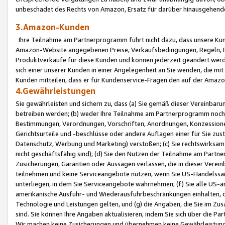
unbeschadet des Rechts von Amazon, Ersatz für darüber hinausgehen
3.Amazon-Kunden
Ihre Teilnahme am Partnerprogramm führt nicht dazu, dass unsere Kun
Amazon-Website angegebenen Preise, Verkaufsbedingungen, Regeln, Ri
Produktverkäufe für diese Kunden und können jederzeit geändert werde
sich einer unserer Kunden in einer Angelegenheit an Sie wenden, die 
Kunden mitteilen, dass er für Kundenservice-Fragen den auf der Ama
4.Gewährleistungen
Sie gewährleisten und sichern zu, dass (a) Sie gemäß dieser Vereinba
betreiben werden; (b) weder Ihre Teilnahme am Partnerprogramm noch d
Bestimmungen, Verordnungen, Vorschriften, Anordnungen, Konzessionen,
Gerichtsurteile und -beschlüsse oder andere Auflagen einer für Sie zu
Datenschutz, Werbung und Marketing) verstoßen; (c) Sie rechtswirksam 
nicht geschäftsfähig sind); (d) Sie den Nutzen der Teilnahme am Partne
Zusicherungen, Garantien oder Aussagen verlassen, die in dieser Verein
teilnehmen und keine Serviceangebote nutzen, wenn Sie US-Handelssa
unterliegen, in dem Sie Serviceangebote wahrnehmen; (f) Sie alle US
amerikanische Ausfuhr- und Wiederausfuhrbeschränkungen einhalten, 
Technologie und Leistungen gelten, und (g) die Angaben, die Sie im 
sind. Sie können Ihre Angaben aktualisieren, indem Sie sich über die 
Wir machen keine Zusicherungen und übernehmen keine Gewährleistun