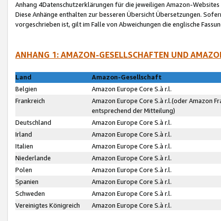
Anhang 4Datenschutzerklärungen für die jeweiligen Amazon-Websites
Diese Anhänge enthalten zur besseren Übersicht Übersetzungen. Sofe
vorgeschrieben ist, gilt im Falle von Abweichungen die englische Fass
ANHANG 1: AMAZON-GESELLSCHAFTEN UND AMAZO
Land
Amazon-Gesellschaft
Belgien
Amazon Europe Core S.à r.l.
Frankreich
Amazon Europe Core S.à r.l.(oder Amazon Fr
entsprechend der Mitteilung)
Deutschland
Amazon Europe Core S.à r.l.
Irland
Amazon Europe Core S.à r.l.
Italien
Amazon Europe Core S.à r.l.
Niederlande
Amazon Europe Core S.à r.l.
Polen
Amazon Europe Core S.à r.l.
Spanien
Amazon Europe Core S.à r.l.
Schweden
Amazon Europe Core S.à r.l.
Vereinigtes Königreich
Amazon Europe Core S.à r.l.