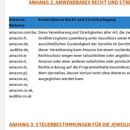
ANHANG 2: ANWENDBARES RECHT UND STRE
Amazon-
Anwendbares Recht und Streitbeilegung
Website
amazon.com.be,
Diese Vereinbarung und Streitigkeiten aller Art, die 
amazon.fr,
Großherzogtums Luxemburg unter Ausschluss seiner Kol
amazon.de,
ausschließlichen Zuständigkeit der Gerichte im Geri
audible.de,
dieser Vereinbarung kann Amazon bei einem zuständig
amazon.ie
Rechtsschutz wegen einer tatsächlichen oder angebli
amazon.it,
Amazon oder einer anderen natürlichen oder juristisc
amazon.nl,
Rechte in Bezug auf die Programminhalte besonderer,
amazon.pl,
Wert darstellen, dessen Verlust nicht ohne Weiteres e
amazon.es,
ausgeglichen werden kann.
amazon.se,
amazon.co.uk,
audible.co.uk
ANHANG 3: STEUERBESTIMMUNGEN FÜR DIE JEWEIL