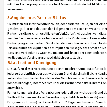
mit dem Partnerprogramm erwarten können, und wir sind nicht für etwa
vornehmen.
5.Angabe Ihres Partner-Status
Sie müssen auf Ihrer Website bzw. an jeder anderen Stelle, an der Am
genehmigt, klar und deutlich den folgenden oder einen im Wesentlichen
Partner verdiene ich an qualifizierten Verkäufen“. Abgesehen von die
werden Sie ohne unsere vorherige schriftliche Zustimmung keine weite
Partnerprogramm machen. Sie dürfen die zwischen uns und Ihnen best
(einschließlich der expliziten oder impliziten Aussage, dass Amazon Si
dass eine Verbindung zwischen Amazon und Ihnen oder einer anderen natü
vorliegenden Vereinbarung ausdrücklich gestattet ist.
6.Laufzeit und Kündigung
Die Laufzeit dieser Vereinbarung beginnt mit Ihrer Anmeldung für die 
jederzeit ordentlich oder aus wichtigem Grund durch schriftliche Kündi
automatisch und unter Ausschluss des Gerichtswegs), wobei eine solch
können kündigen, indem Sie sich über die Partner-Website in Ihrem Ko
auswählen.
Ferner können wir diese Vereinbarung jederzeit aus wichtigem Grund dur
Sie Ihre Pflichten aus dieser Vereinbarung erheblich verletzen; (b) wen
Programmrichtlinien) nicht innerhalb von 7 Tagen nach unserer Benachr
oder Haftungsansprüchen im Zusammenhang mit Ihrer Teilnahme am Pa