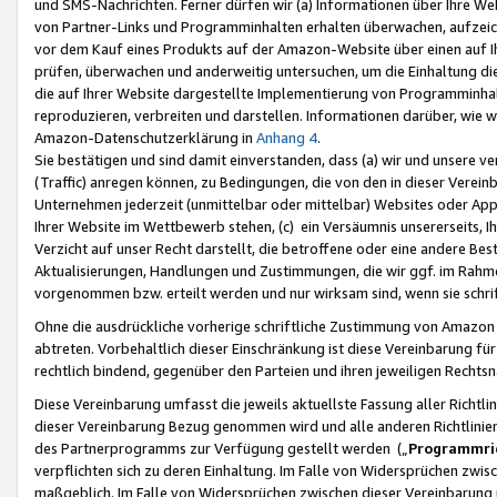
und SMS-Nachrichten. Ferner dürfen wir (a) Informationen über Ihre We
von Partner-Links und Programminhalten erhalten überwachen, aufzei
vor dem Kauf eines Produkts auf der Amazon-Website über einen auf Ih
prüfen, überwachen und anderweitig untersuchen, um die Einhaltung dies
die auf Ihrer Website dargestellte Implementierung von Programminhalt
reproduzieren, verbreiten und darstellen. Informationen darüber, wie w
Amazon-Datenschutzerklärung in
Anhang 4
.
Sie bestätigen und sind damit einverstanden, dass (a) wir und unsere 
(Traffic) anregen können, zu Bedingungen, die von den in dieser Vere
Unternehmen jederzeit (unmittelbar oder mittelbar) Websites oder Appl
Ihrer Website im Wettbewerb stehen, (c) ein Versäumnis unsererseits, I
Verzicht auf unser Recht darstellt, die betroffene oder eine andere B
Aktualisierungen, Handlungen und Zustimmungen, die wir ggf. im Rahme
vorgenommen bzw. erteilt werden und nur wirksam sind, wenn sie schri
Ohne die ausdrückliche vorherige schriftliche Zustimmung von Amazon
abtreten. Vorbehaltlich dieser Einschränkung ist diese Vereinbarung f
rechtlich bindend, gegenüber den Parteien und ihren jeweiligen Rech
Diese Vereinbarung umfasst die jeweils aktuellste Fassung aller Richtli
dieser Vereinbarung Bezug genommen wird und alle anderen Richtlinie
des Partnerprogramms zur Verfügung gestellt werden („
Programmric
verpflichten sich zu deren Einhaltung. Im Falle von Widersprüchen zwi
maßgeblich. Im Falle von Widersprüchen zwischen dieser Vereinbarun