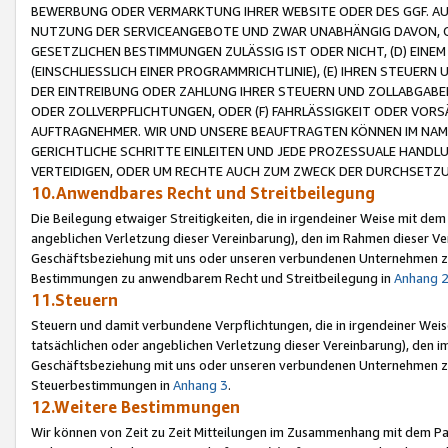
BEWERBUNG ODER VERMARKTUNG IHRER WEBSITE ODER DES GGF. AUF 
NUTZUNG DER SERVICEANGEBOTE UND ZWAR UNABHÄNGIG DAVON, O
GESETZLICHEN BESTIMMUNGEN ZULÄSSIG IST ODER NICHT, (D) EINE
(EINSCHLIESSLICH EINER PROGRAMMRICHTLINIE), (E) IHREN STEUER
DER EINTREIBUNG ODER ZAHLUNG IHRER STEUERN UND ZOLLABGAB
ODER ZOLLVERPFLICHTUNGEN, ODER (F) FAHRLÄSSIGKEIT ODER VORS
AUFTRAGNEHMER. WIR UND UNSERE BEAUFTRAGTEN KÖNNEN IM NAME
GERICHTLICHE SCHRITTE EINLEITEN UND JEDE PROZESSUALE HAND
VERTEIDIGEN, ODER UM RECHTE AUCH ZUM ZWECK DER DURCHSETZU
10.Anwendbares Recht und Streitbeilegung
Die Beilegung etwaiger Streitigkeiten, die in irgendeiner Weise mit de
angeblichen Verletzung dieser Vereinbarung), den im Rahmen dieser Ve
Geschäftsbeziehung mit uns oder unseren verbundenen Unternehmen zu
Bestimmungen zu anwendbarem Recht und Streitbeilegung in
Anhang 
11.Steuern
Steuern und damit verbundene Verpflichtungen, die in irgendeiner Wei
tatsächlichen oder angeblichen Verletzung dieser Vereinbarung), den 
Geschäftsbeziehung mit uns oder unseren verbundenen Unternehmen z
Steuerbestimmungen in
Anhang 3
.
12.Weitere Bestimmungen
Wir können von Zeit zu Zeit Mitteilungen im Zusammenhang mit dem Par