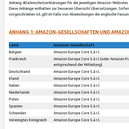
Anhang 4Datenschutzerklärungen für die jeweiligen Amazon-Websites
Diese Anhänge enthalten zur besseren Übersicht Übersetzungen. Sofe
vorgeschrieben ist, gilt im Falle von Abweichungen die englische Fass
ANHANG 1: AMAZON-GESELLSCHAFTEN UND AMAZO
Land
Amazon-Gesellschaft
Belgien
Amazon Europe Core S.à r.l.
Frankreich
Amazon Europe Core S.à r.l.(oder Amazon Fr
entsprechend der Mitteilung)
Deutschland
Amazon Europe Core S.à r.l.
Irland
Amazon Europe Core S.à r.l.
Italien
Amazon Europe Core S.à r.l.
Niederlande
Amazon Europe Core S.à r.l.
Polen
Amazon Europe Core S.à r.l.
Spanien
Amazon Europe Core S.à r.l.
Schweden
Amazon Europe Core S.à r.l.
Vereinigtes Königreich
Amazon Europe Core S.à r.l.