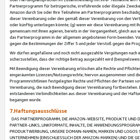
Partnerprogramm für betrügerische, irreführende oder illegale Zwecke
Amazon durch Sie oder Ihre Teilnahme am Partnerprogramm beschädig
dieser Vereinbarung oder den gemäß dieser Vereinbarung von den Vertr
oder künftig unterliegen könnte; (g) wenn wir diese Vereinbarung mit I
gemeinsam mit Ihnen agieren, bereits in der Vergangenheit, gleich aus
das Partnerprogramm in der allgemein angebotenen Form beenden. Vors
gegen die Bestimmungen der Ziffer 5 und jeder Verstoß gegen die Prog
Wir dürfen angefallene und noch nicht ausgezahlte Vergütungen nach 
sicherzustellen, dass der richtige Betrag ausgezahlt wird (beispielsw
Mit Beendigung dieser Vereinbarung erlöschen alle Rechte und Pflichte
eingeräumten Lizenzen/Nutzungsrechte; hiervon ausgenommen sind die in 
Programmrichtlinien festgelegten Rechte und Pflichten der Parteien sow
Vereinbarung, die nach Beendigung dieser Vereinbarung fortbestehen. D
entstandenen Verbindlichkeiten aus dieser Vereinbarung und der Haft
begangen wurde.
7.Haftungsausschlüsse
DAS PARTNERPROGRAMM, DIE AMAZON-WEBSITE, PRODUKTE UND DI
PARTNER-LINKS, LINKFORMATE, INHALTE, DIE ANWENDUNGSPROGR
PRODUKTWERBUNG, UNSERE DOMAIN-NAMEN, MARKEN UND LOGOS S
UNTERNEHMEN (EINSCHLIESSLICH DER AMAZON-MARKEN) UND DIE GE