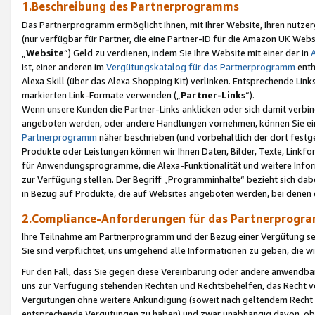
1.Beschreibung des Partnerprogramms
Das Partnerprogramm ermöglicht Ihnen, mit Ihrer Website, Ihren nutzer
(nur verfügbar für Partner, die eine Partner-ID für die Amazon UK We
„
Website
“) Geld zu verdienen, indem Sie Ihre Website mit einer der in
ist, einer anderen im
Vergütungskatalog für das Partnerprogramm
enth
Alexa Skill (über das Alexa Shopping Kit) verlinken. Entsprechende Lin
markierten Link-Formate verwenden („
Partner-Links
“).
Wenn unsere Kunden die Partner-Links anklicken oder sich damit verbi
angeboten werden, oder andere Handlungen vornehmen, können Sie eine
Partnerprogramm
näher beschrieben (und vorbehaltlich der dort festg
Produkte oder Leistungen können wir Ihnen Daten, Bilder, Texte, Linkfo
für Anwendungsprogramme, die Alexa-Funktionalität und weitere Inf
zur Verfügung stellen. Der Begriff „Programminhalte“ bezieht sich dabe
in Bezug auf Produkte, die auf Websites angeboten werden, bei denen 
2.Compliance-Anforderungen für das Partnerprog
Ihre Teilnahme am Partnerprogramm und der Bezug einer Vergütung setz
Sie sind verpflichtet, uns umgehend alle Informationen zu geben, die w
Für den Fall, dass Sie gegen diese Vereinbarung oder andere anwendba
uns zur Verfügung stehenden Rechten und Rechtsbehelfen, das Recht vo
Vergütungen ohne weitere Ankündigung (soweit nach geltendem Recht z
entsprechende Vergütungen zu haben) und zwar unabhängig davon, ob 