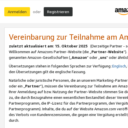
Anmelden
Registrieren
oder
Vereinbarung zur Teilnahme am 
zuletzt aktualisiert am
:
15. Oktober 2025
(Derzeitige Partner - 
Willkommen auf Amazons Partner-Website (die „
Partner-Website
“)
genannten Amazon-Gesellschaften („
Amazon
“ oder „
uns
“ oder ähnli
Übersetzungen stehen in folgenden Sprachen zur Verfügung :
Englisch
,
den Übersetzungen gilt die englische Fassung.
Natürliche oder juristische Personen, die an unserem Marketing-Partn
oder ein „
Partner
“), müssen die Vereinbarung zur Teilnahme am Ama
Ihrer Anmeldung auf bzw. Nutzung der Partner-Website stimmen Sie die
zu, die durch Bezugnahme einen wesentlichen Bestandteil dieser Verei
Partnerprogramm, die IP-Lizenz für das Partnerprogramm, den Vergütu
Partnerprogramm). Inhalte, die du auf der Website Amazon.com veröffe
des Verbots von Kundenrezensionen, die gegen eine Vergütung erstellt, 
durch.