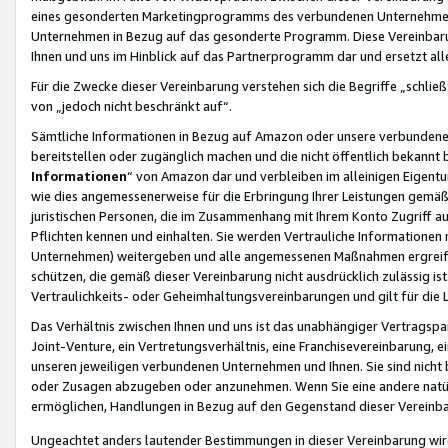
eines gesonderten Marketingprogramms des verbundenen Unternehmens
Unternehmen in Bezug auf das gesonderte Programm. Diese Vereinbarung
Ihnen und uns im Hinblick auf das Partnerprogramm dar und ersetzt al
Für die Zwecke dieser Vereinbarung verstehen sich die Begriffe „schließ
von „jedoch nicht beschränkt auf“.
Sämtliche Informationen in Bezug auf Amazon oder unsere verbunde
bereitstellen oder zugänglich machen und die nicht öffentlich bekannt bz
Informationen
“ von Amazon dar und verbleiben im alleinigen Eigent
wie dies angemessenerweise für die Erbringung Ihrer Leistungen gemäß d
juristischen Personen, die im Zusammenhang mit Ihrem Konto Zugriff au
Pflichten kennen und einhalten. Sie werden Vertrauliche Informationen 
Unternehmen) weitergeben und alle angemessenen Maßnahmen ergreifen
schützen, die gemäß dieser Vereinbarung nicht ausdrücklich zulässig is
Vertraulichkeits- oder Geheimhaltungsvereinbarungen und gilt für die
Das Verhältnis zwischen Ihnen und uns ist das unabhängiger Vertragspa
Joint-Venture, ein Vertretungsverhältnis, eine Franchisevereinbarung, 
unseren jeweiligen verbundenen Unternehmen und Ihnen. Sie sind ni
oder Zusagen abzugeben oder anzunehmen. Wenn Sie eine andere natürli
ermöglichen, Handlungen in Bezug auf den Gegenstand dieser Vereinbar
Ungeachtet anders lautender Bestimmungen in dieser Vereinbarung wird