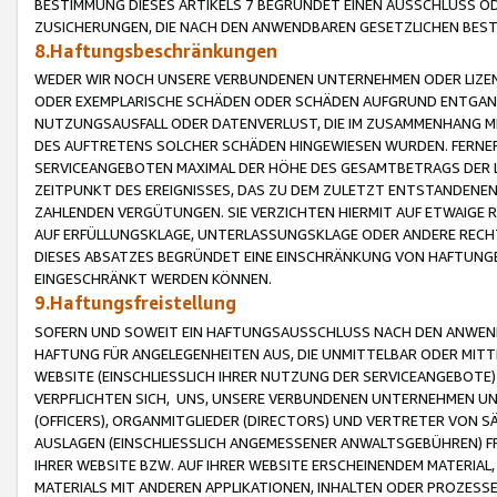
BESTIMMUNG DIESES ARTIKELS 7 BEGRÜNDET EINEN AUSSCHLUSS 
ZUSICHERUNGEN, DIE NACH DEN ANWENDBAREN GESETZLICHEN BE
8.Haftungsbeschränkungen
WEDER WIR NOCH UNSERE VERBUNDENEN UNTERNEHMEN ODER LIZEN
ODER EXEMPLARISCHE SCHÄDEN ODER SCHÄDEN AUFGRUND ENTGANG
NUTZUNGSAUSFALL ODER DATENVERLUST, DIE IM ZUSAMMENHANG MI
DES AUFTRETENS SOLCHER SCHÄDEN HINGEWIESEN WURDEN. FERN
SERVICEANGEBOTEN MAXIMAL DER HÖHE DES GESAMTBETRAGS DER 
ZEITPUNKT DES EREIGNISSES, DAS ZU DEM ZULETZT ENTSTANDENE
ZAHLENDEN VERGÜTUNGEN. SIE VERZICHTEN HIERMIT AUF ETWAIGE 
AUF ERFÜLLUNGSKLAGE, UNTERLASSUNGSKLAGE ODER ANDERE RECHT
DIESES ABSATZES BEGRÜNDET EINE EINSCHRÄNKUNG VON HAFTUNG
EINGESCHRÄNKT WERDEN KÖNNEN.
9.Haftungsfreistellung
SOFERN UND SOWEIT EIN HAFTUNGSAUSSCHLUSS NACH DEN ANWENDB
HAFTUNG FÜR ANGELEGENHEITEN AUS, DIE UNMITTELBAR ODER MITT
WEBSITE (EINSCHLIESSLICH IHRER NUTZUNG DER SERVICEANGEBOTE)
VERPFLICHTEN SICH, UNS, UNSERE VERBUNDENEN UNTERNEHMEN UN
(OFFICERS), ORGANMITGLIEDER (DIRECTORS) UND VERTRETER VON 
AUSLAGEN (EINSCHLIESSLICH ANGEMESSENER ANWALTSGEBÜHREN) FR
IHRER WEBSITE BZW. AUF IHRER WEBSITE ERSCHEINENDEM MATERIAL
MATERIALS MIT ANDEREN APPLIKATIONEN, INHALTEN ODER PROZESSE