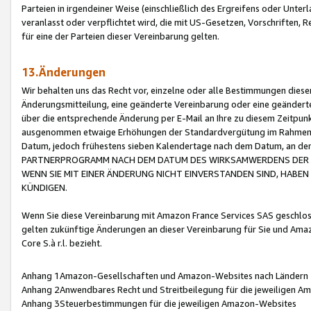
Parteien in irgendeiner Weise (einschließlich des Ergreifens oder Unt
veranlasst oder verpflichtet wird, die mit US-Gesetzen, Vorschriften,
für eine der Parteien dieser Vereinbarung gelten.
13.Änderungen
Wir behalten uns das Recht vor, einzelne oder alle Bestimmungen diese
Änderungsmitteilung, eine geänderte Vereinbarung oder eine geänderte 
über die entsprechende Änderung per E-Mail an Ihre zu diesem Zeitpun
ausgenommen etwaige Erhöhungen der Standardvergütung im Rahmen
Datum, jedoch frühestens sieben Kalendertage nach dem Datum, an de
PARTNERPROGRAMM NACH DEM DATUM DES WIRKSAMWERDENS DER Ä
WENN SIE MIT EINER ÄNDERUNG NICHT EINVERSTANDEN SIND, HABEN S
KÜNDIGEN.
Wenn Sie diese Vereinbarung mit Amazon France Services SAS geschlo
gelten zukünftige Änderungen an dieser Vereinbarung für Sie und Ama
Core S.à r.l. bezieht.
Anhang 1Amazon-Gesellschaften und Amazon-Websites nach Ländern
Anhang 2Anwendbares Recht und Streitbeilegung für die jeweiligen 
Anhang 3Steuerbestimmungen für die jeweiligen Amazon-Websites