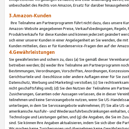
unbeschadet des Rechts von Amazon, Ersatz für darüber hinausgehen
3.Amazon-Kunden
Ihre Teilnahme am Partnerprogramm führt nicht dazu, dass unsere Kun
Amazon-Website angegebenen Preise, Verkaufsbedingungen, Regeln, Ri
Produktverkäufe für diese Kunden und können jederzeit geändert werde
sich einer unserer Kunden in einer Angelegenheit an Sie wenden, die 
Kunden mitteilen, dass er für Kundenservice-Fragen den auf der Ama
4.Gewährleistungen
Sie gewährleisten und sichern zu, dass (a) Sie gemäß dieser Vereinba
betreiben werden; (b) weder Ihre Teilnahme am Partnerprogramm noch d
Bestimmungen, Verordnungen, Vorschriften, Anordnungen, Konzessionen,
Gerichtsurteile und -beschlüsse oder andere Auflagen einer für Sie zu
Datenschutz, Werbung und Marketing) verstoßen; (c) Sie rechtswirksam 
nicht geschäftsfähig sind); (d) Sie den Nutzen der Teilnahme am Partne
Zusicherungen, Garantien oder Aussagen verlassen, die in dieser Verein
teilnehmen und keine Serviceangebote nutzen, wenn Sie US-Handelssa
unterliegen, in dem Sie Serviceangebote wahrnehmen; (f) Sie alle US
amerikanische Ausfuhr- und Wiederausfuhrbeschränkungen einhalten, 
Technologie und Leistungen gelten, und (g) die Angaben, die Sie im 
sind. Sie können Ihre Angaben aktualisieren, indem Sie sich über die 
Wir machen keine Zusicherungen und übernehmen keine Gewährleistun