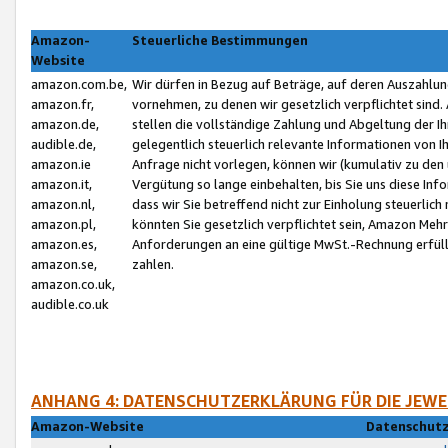
Amazon-
Steuerliche Bestimmungen
Website
amazon.com.be,
Wir dürfen in Bezug auf Beträge, auf deren Auszahlun
amazon.fr,
vornehmen, zu denen wir gesetzlich verpflichtet sind
amazon.de,
stellen die vollständige Zahlung und Abgeltung der 
audible.de,
gelegentlich steuerlich relevante Informationen von I
amazon.ie
Anfrage nicht vorlegen, können wir (kumulativ zu de
amazon.it,
Vergütung so lange einbehalten, bis Sie uns diese Inf
amazon.nl,
dass wir Sie betreffend nicht zur Einholung steuerlich 
amazon.pl,
könnten Sie gesetzlich verpflichtet sein, Amazon Meh
amazon.es,
Anforderungen an eine gültige MwSt.-Rechnung erfüllt
amazon.se,
zahlen.
amazon.co.uk,
audible.co.uk
ANHANG 4: DATENSCHUTZERKLÄRUNG FÜR DIE JEWE
Amazon-Website
Datenschutz