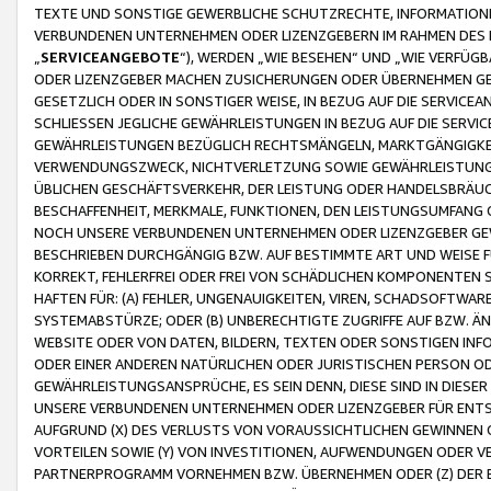
TEXTE UND SONSTIGE GEWERBLICHE SCHUTZRECHTE, INFORMATIONE
VERBUNDENEN UNTERNEHMEN ODER LIZENZGEBERN IM RAHMEN DES
„
SERVICEANGEBOTE
“), WERDEN „WIE BESEHEN“ UND „WIE VERFÜ
ODER LIZENZGEBER MACHEN ZUSICHERUNGEN ODER ÜBERNEHMEN GEW
GESETZLICH ODER IN SONSTIGER WEISE, IN BEZUG AUF DIE SERVI
SCHLIESSEN JEGLICHE GEWÄHRLEISTUNGEN IN BEZUG AUF DIE SERVI
GEWÄHRLEISTUNGEN BEZÜGLICH RECHTSMÄNGELN, MARKTGÄNGIGKEIT
VERWENDUNGSZWECK, NICHTVERLETZUNG SOWIE GEWÄHRLEISTUNGEN 
ÜBLICHEN GESCHÄFTSVERKEHR, DER LEISTUNG ODER HANDELSBRÄUCH
BESCHAFFENHEIT, MERKMALE, FUNKTIONEN, DEN LEISTUNGSUMFANG 
NOCH UNSERE VERBUNDENEN UNTERNEHMEN ODER LIZENZGEBER GEWÄ
BESCHRIEBEN DURCHGÄNGIG BZW. AUF BESTIMMTE ART UND WEISE
KORREKT, FEHLERFREI ODER FREI VON SCHÄDLICHEN KOMPONENTEN
HAFTEN FÜR: (A) FEHLER, UNGENAUIGKEITEN, VIREN, SCHADSOFTW
SYSTEMABSTÜRZE; ODER (B) UNBERECHTIGTE ZUGRIFFE AUF BZW. 
WEBSITE ODER VON DATEN, BILDERN, TEXTEN ODER SONSTIGEN INF
ODER EINER ANDEREN NATÜRLICHEN ODER JURISTISCHEN PERSON OD
GEWÄHRLEISTUNGSANSPRÜCHE, ES SEIN DENN, DIESE SIND IN DIES
UNSERE VERBUNDENEN UNTERNEHMEN ODER LIZENZGEBER FÜR EN
AUFGRUND (X) DES VERLUSTS VON VORAUSSICHTLICHEN GEWINNEN
VORTEILEN SOWIE (Y) VON INVESTITIONEN, AUFWENDUNGEN ODER VE
PARTNERPROGRAMM VORNEHMEN BZW. ÜBERNEHMEN ODER (Z) DER 