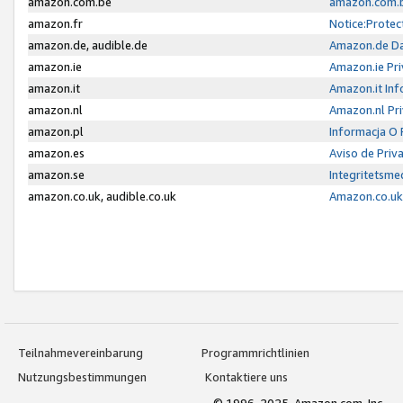
amazon.com.be
amazon.com.b
amazon.fr
Notice:Protec
amazon.de, audible.de
Amazon.de Da
amazon.ie
Amazon.ie Pri
amazon.it
Amazon.it Inf
amazon.nl
Amazon.nl Pri
amazon.pl
Informacja O
amazon.es
Aviso de Priv
amazon.se
Integritetsm
amazon.co.uk, audible.co.uk
Amazon.co.uk 
Teilnahmevereinbarung
Programmrichtlinien
Nutzungsbestimmungen
Kontaktiere uns