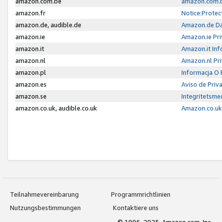
amazon.com.be
amazon.com.b
amazon.fr
Notice:Protec
amazon.de, audible.de
Amazon.de Da
amazon.ie
Amazon.ie Pri
amazon.it
Amazon.it Inf
amazon.nl
Amazon.nl Pri
amazon.pl
Informacja O
amazon.es
Aviso de Priv
amazon.se
Integritetsm
amazon.co.uk, audible.co.uk
Amazon.co.uk 
Teilnahmevereinbarung
Programmrichtlinien
Nutzungsbestimmungen
Kontaktiere uns