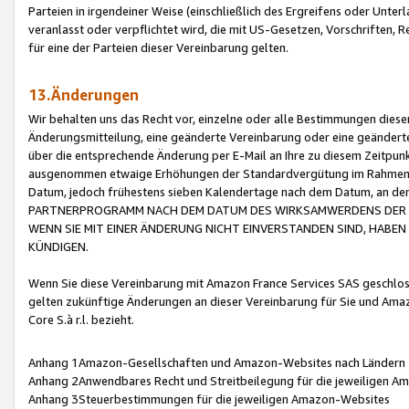
Parteien in irgendeiner Weise (einschließlich des Ergreifens oder Unt
veranlasst oder verpflichtet wird, die mit US-Gesetzen, Vorschriften,
für eine der Parteien dieser Vereinbarung gelten.
13.Änderungen
Wir behalten uns das Recht vor, einzelne oder alle Bestimmungen diese
Änderungsmitteilung, eine geänderte Vereinbarung oder eine geänderte 
über die entsprechende Änderung per E-Mail an Ihre zu diesem Zeitpun
ausgenommen etwaige Erhöhungen der Standardvergütung im Rahmen
Datum, jedoch frühestens sieben Kalendertage nach dem Datum, an de
PARTNERPROGRAMM NACH DEM DATUM DES WIRKSAMWERDENS DER Ä
WENN SIE MIT EINER ÄNDERUNG NICHT EINVERSTANDEN SIND, HABEN S
KÜNDIGEN.
Wenn Sie diese Vereinbarung mit Amazon France Services SAS geschlo
gelten zukünftige Änderungen an dieser Vereinbarung für Sie und Ama
Core S.à r.l. bezieht.
Anhang 1Amazon-Gesellschaften und Amazon-Websites nach Ländern
Anhang 2Anwendbares Recht und Streitbeilegung für die jeweiligen 
Anhang 3Steuerbestimmungen für die jeweiligen Amazon-Websites