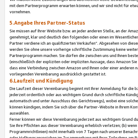
mit dem Partnerprogramm erwarten können, und wir sind nicht für etwa
vornehmen.
5.Angabe Ihres Partner-Status
Sie müssen auf Ihrer Website bzw. an jeder anderen Stelle, an der Am
genehmigt, klar und deutlich den folgenden oder einen im Wesentlichen
Partner verdiene ich an qualifizierten Verkäufen“. Abgesehen von die
werden Sie ohne unsere vorherige schriftliche Zustimmung keine weite
Partnerprogramm machen. Sie dürfen die zwischen uns und Ihnen best
(einschließlich der expliziten oder impliziten Aussage, dass Amazon Si
dass eine Verbindung zwischen Amazon und Ihnen oder einer anderen natü
vorliegenden Vereinbarung ausdrücklich gestattet ist.
6.Laufzeit und Kündigung
Die Laufzeit dieser Vereinbarung beginnt mit Ihrer Anmeldung für die 
jederzeit ordentlich oder aus wichtigem Grund durch schriftliche Kündi
automatisch und unter Ausschluss des Gerichtswegs), wobei eine solch
können kündigen, indem Sie sich über die Partner-Website in Ihrem Ko
auswählen.
Ferner können wir diese Vereinbarung jederzeit aus wichtigem Grund dur
Sie Ihre Pflichten aus dieser Vereinbarung erheblich verletzen; (b) wen
Programmrichtlinien) nicht innerhalb von 7 Tagen nach unserer Benachr
oder Haftungsansprüchen im Zusammenhang mit Ihrer Teilnahme am Pa