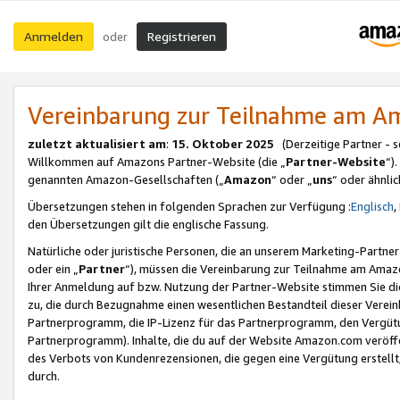
Anmelden
Registrieren
oder
Vereinbarung zur Teilnahme am 
zuletzt aktualisiert am
:
15. Oktober 2025
(Derzeitige Partner - 
Willkommen auf Amazons Partner-Website (die „
Partner-Website
“)
genannten Amazon-Gesellschaften („
Amazon
“ oder „
uns
“ oder ähnli
Übersetzungen stehen in folgenden Sprachen zur Verfügung :
Englisch
,
den Übersetzungen gilt die englische Fassung.
Natürliche oder juristische Personen, die an unserem Marketing-Partn
oder ein „
Partner
“), müssen die Vereinbarung zur Teilnahme am Ama
Ihrer Anmeldung auf bzw. Nutzung der Partner-Website stimmen Sie die
zu, die durch Bezugnahme einen wesentlichen Bestandteil dieser Verei
Partnerprogramm, die IP-Lizenz für das Partnerprogramm, den Vergütu
Partnerprogramm). Inhalte, die du auf der Website Amazon.com veröffe
des Verbots von Kundenrezensionen, die gegen eine Vergütung erstellt, 
durch.