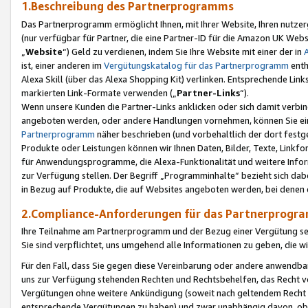
1.Beschreibung des Partnerprogramms
Das Partnerprogramm ermöglicht Ihnen, mit Ihrer Website, Ihren nutzer
(nur verfügbar für Partner, die eine Partner-ID für die Amazon UK We
„
Website
“) Geld zu verdienen, indem Sie Ihre Website mit einer der in
ist, einer anderen im
Vergütungskatalog für das Partnerprogramm
enth
Alexa Skill (über das Alexa Shopping Kit) verlinken. Entsprechende Lin
markierten Link-Formate verwenden („
Partner-Links
“).
Wenn unsere Kunden die Partner-Links anklicken oder sich damit verbi
angeboten werden, oder andere Handlungen vornehmen, können Sie eine
Partnerprogramm
näher beschrieben (und vorbehaltlich der dort festg
Produkte oder Leistungen können wir Ihnen Daten, Bilder, Texte, Linkfo
für Anwendungsprogramme, die Alexa-Funktionalität und weitere Inf
zur Verfügung stellen. Der Begriff „Programminhalte“ bezieht sich dabe
in Bezug auf Produkte, die auf Websites angeboten werden, bei denen 
2.Compliance-Anforderungen für das Partnerprog
Ihre Teilnahme am Partnerprogramm und der Bezug einer Vergütung setz
Sie sind verpflichtet, uns umgehend alle Informationen zu geben, die w
Für den Fall, dass Sie gegen diese Vereinbarung oder andere anwendba
uns zur Verfügung stehenden Rechten und Rechtsbehelfen, das Recht vo
Vergütungen ohne weitere Ankündigung (soweit nach geltendem Recht z
entsprechende Vergütungen zu haben) und zwar unabhängig davon, ob 