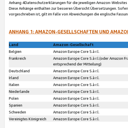
Anhang 4Datenschutzerklärungen für die jeweiligen Amazon-Websites
Diese Anhänge enthalten zur besseren Übersicht Übersetzungen. Sofe
vorgeschrieben ist, gilt im Falle von Abweichungen die englische Fass
ANHANG 1: AMAZON-GESELLSCHAFTEN UND AMAZO
Land
Amazon-Gesellschaft
Belgien
Amazon Europe Core S.à r.l.
Frankreich
Amazon Europe Core S.à r.l.(oder Amazon Fr
entsprechend der Mitteilung)
Deutschland
Amazon Europe Core S.à r.l.
Irland
Amazon Europe Core S.à r.l.
Italien
Amazon Europe Core S.à r.l.
Niederlande
Amazon Europe Core S.à r.l.
Polen
Amazon Europe Core S.à r.l.
Spanien
Amazon Europe Core S.à r.l.
Schweden
Amazon Europe Core S.à r.l.
Vereinigtes Königreich
Amazon Europe Core S.à r.l.