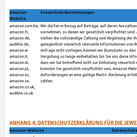
Amazon-
Steuerliche Bestimmungen
Website
amazon.com.be,
Wir dürfen in Bezug auf Beträge, auf deren Auszahlun
amazon.fr,
vornehmen, zu denen wir gesetzlich verpflichtet sind
amazon.de,
stellen die vollständige Zahlung und Abgeltung der 
audible.de,
gelegentlich steuerlich relevante Informationen von I
amazon.ie
Anfrage nicht vorlegen, können wir (kumulativ zu de
amazon.it,
Vergütung so lange einbehalten, bis Sie uns diese Inf
amazon.nl,
dass wir Sie betreffend nicht zur Einholung steuerlich 
amazon.pl,
könnten Sie gesetzlich verpflichtet sein, Amazon Meh
amazon.es,
Anforderungen an eine gültige MwSt.-Rechnung erfüllt
amazon.se,
zahlen.
amazon.co.uk,
audible.co.uk
ANHANG 4: DATENSCHUTZERKLÄRUNG FÜR DIE JEWE
Amazon-Website
Datenschutz