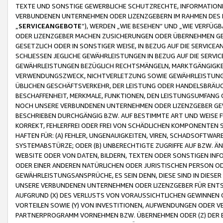
TEXTE UND SONSTIGE GEWERBLICHE SCHUTZRECHTE, INFORMATIONE
VERBUNDENEN UNTERNEHMEN ODER LIZENZGEBERN IM RAHMEN DES
„
SERVICEANGEBOTE
“), WERDEN „WIE BESEHEN“ UND „WIE VERFÜ
ODER LIZENZGEBER MACHEN ZUSICHERUNGEN ODER ÜBERNEHMEN GEW
GESETZLICH ODER IN SONSTIGER WEISE, IN BEZUG AUF DIE SERVI
SCHLIESSEN JEGLICHE GEWÄHRLEISTUNGEN IN BEZUG AUF DIE SERVI
GEWÄHRLEISTUNGEN BEZÜGLICH RECHTSMÄNGELN, MARKTGÄNGIGKEIT
VERWENDUNGSZWECK, NICHTVERLETZUNG SOWIE GEWÄHRLEISTUNGEN 
ÜBLICHEN GESCHÄFTSVERKEHR, DER LEISTUNG ODER HANDELSBRÄUCH
BESCHAFFENHEIT, MERKMALE, FUNKTIONEN, DEN LEISTUNGSUMFANG 
NOCH UNSERE VERBUNDENEN UNTERNEHMEN ODER LIZENZGEBER GEWÄ
BESCHRIEBEN DURCHGÄNGIG BZW. AUF BESTIMMTE ART UND WEISE
KORREKT, FEHLERFREI ODER FREI VON SCHÄDLICHEN KOMPONENTEN
HAFTEN FÜR: (A) FEHLER, UNGENAUIGKEITEN, VIREN, SCHADSOFTW
SYSTEMABSTÜRZE; ODER (B) UNBERECHTIGTE ZUGRIFFE AUF BZW. 
WEBSITE ODER VON DATEN, BILDERN, TEXTEN ODER SONSTIGEN INF
ODER EINER ANDEREN NATÜRLICHEN ODER JURISTISCHEN PERSON OD
GEWÄHRLEISTUNGSANSPRÜCHE, ES SEIN DENN, DIESE SIND IN DIES
UNSERE VERBUNDENEN UNTERNEHMEN ODER LIZENZGEBER FÜR EN
AUFGRUND (X) DES VERLUSTS VON VORAUSSICHTLICHEN GEWINNEN
VORTEILEN SOWIE (Y) VON INVESTITIONEN, AUFWENDUNGEN ODER VE
PARTNERPROGRAMM VORNEHMEN BZW. ÜBERNEHMEN ODER (Z) DER 