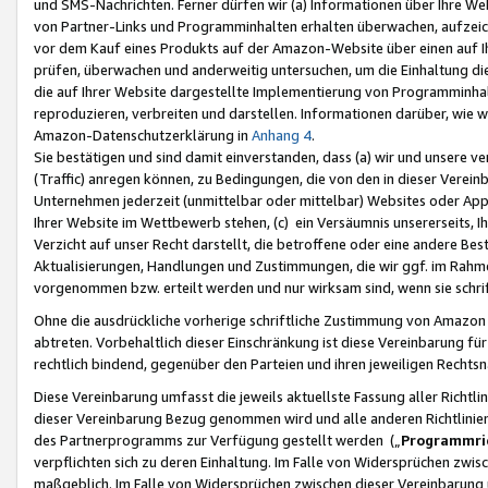
und SMS-Nachrichten. Ferner dürfen wir (a) Informationen über Ihre We
von Partner-Links und Programminhalten erhalten überwachen, aufzei
vor dem Kauf eines Produkts auf der Amazon-Website über einen auf Ih
prüfen, überwachen und anderweitig untersuchen, um die Einhaltung dies
die auf Ihrer Website dargestellte Implementierung von Programminhalt
reproduzieren, verbreiten und darstellen. Informationen darüber, wie w
Amazon-Datenschutzerklärung in
Anhang 4
.
Sie bestätigen und sind damit einverstanden, dass (a) wir und unsere 
(Traffic) anregen können, zu Bedingungen, die von den in dieser Vere
Unternehmen jederzeit (unmittelbar oder mittelbar) Websites oder Appl
Ihrer Website im Wettbewerb stehen, (c) ein Versäumnis unsererseits, I
Verzicht auf unser Recht darstellt, die betroffene oder eine andere B
Aktualisierungen, Handlungen und Zustimmungen, die wir ggf. im Rahme
vorgenommen bzw. erteilt werden und nur wirksam sind, wenn sie schri
Ohne die ausdrückliche vorherige schriftliche Zustimmung von Amazon
abtreten. Vorbehaltlich dieser Einschränkung ist diese Vereinbarung f
rechtlich bindend, gegenüber den Parteien und ihren jeweiligen Rech
Diese Vereinbarung umfasst die jeweils aktuellste Fassung aller Richtli
dieser Vereinbarung Bezug genommen wird und alle anderen Richtlinie
des Partnerprogramms zur Verfügung gestellt werden („
Programmric
verpflichten sich zu deren Einhaltung. Im Falle von Widersprüchen zwi
maßgeblich. Im Falle von Widersprüchen zwischen dieser Vereinbarun