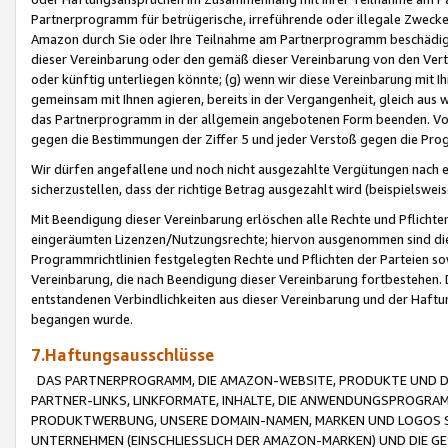
Partnerprogramm für betrügerische, irreführende oder illegale Zwecke
Amazon durch Sie oder Ihre Teilnahme am Partnerprogramm beschädig
dieser Vereinbarung oder den gemäß dieser Vereinbarung von den Vertr
oder künftig unterliegen könnte; (g) wenn wir diese Vereinbarung mit I
gemeinsam mit Ihnen agieren, bereits in der Vergangenheit, gleich aus
das Partnerprogramm in der allgemein angebotenen Form beenden. Vors
gegen die Bestimmungen der Ziffer 5 und jeder Verstoß gegen die Prog
Wir dürfen angefallene und noch nicht ausgezahlte Vergütungen nach 
sicherzustellen, dass der richtige Betrag ausgezahlt wird (beispielsw
Mit Beendigung dieser Vereinbarung erlöschen alle Rechte und Pflichte
eingeräumten Lizenzen/Nutzungsrechte; hiervon ausgenommen sind die in 
Programmrichtlinien festgelegten Rechte und Pflichten der Parteien sow
Vereinbarung, die nach Beendigung dieser Vereinbarung fortbestehen. D
entstandenen Verbindlichkeiten aus dieser Vereinbarung und der Haft
begangen wurde.
7.Haftungsausschlüsse
DAS PARTNERPROGRAMM, DIE AMAZON-WEBSITE, PRODUKTE UND DI
PARTNER-LINKS, LINKFORMATE, INHALTE, DIE ANWENDUNGSPROGR
PRODUKTWERBUNG, UNSERE DOMAIN-NAMEN, MARKEN UND LOGOS S
UNTERNEHMEN (EINSCHLIESSLICH DER AMAZON-MARKEN) UND DIE GE