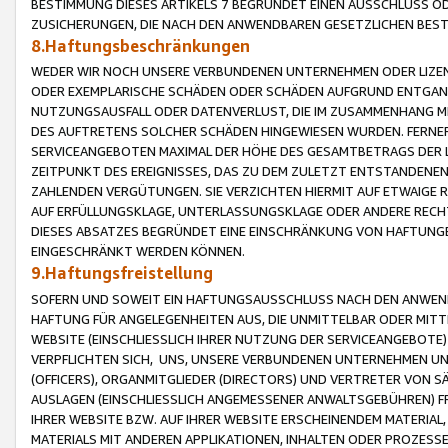
BESTIMMUNG DIESES ARTIKELS 7 BEGRÜNDET EINEN AUSSCHLUSS 
ZUSICHERUNGEN, DIE NACH DEN ANWENDBAREN GESETZLICHEN BE
8.Haftungsbeschränkungen
WEDER WIR NOCH UNSERE VERBUNDENEN UNTERNEHMEN ODER LIZEN
ODER EXEMPLARISCHE SCHÄDEN ODER SCHÄDEN AUFGRUND ENTGANG
NUTZUNGSAUSFALL ODER DATENVERLUST, DIE IM ZUSAMMENHANG MI
DES AUFTRETENS SOLCHER SCHÄDEN HINGEWIESEN WURDEN. FERN
SERVICEANGEBOTEN MAXIMAL DER HÖHE DES GESAMTBETRAGS DER 
ZEITPUNKT DES EREIGNISSES, DAS ZU DEM ZULETZT ENTSTANDENE
ZAHLENDEN VERGÜTUNGEN. SIE VERZICHTEN HIERMIT AUF ETWAIGE 
AUF ERFÜLLUNGSKLAGE, UNTERLASSUNGSKLAGE ODER ANDERE RECHT
DIESES ABSATZES BEGRÜNDET EINE EINSCHRÄNKUNG VON HAFTUNG
EINGESCHRÄNKT WERDEN KÖNNEN.
9.Haftungsfreistellung
SOFERN UND SOWEIT EIN HAFTUNGSAUSSCHLUSS NACH DEN ANWENDB
HAFTUNG FÜR ANGELEGENHEITEN AUS, DIE UNMITTELBAR ODER MITT
WEBSITE (EINSCHLIESSLICH IHRER NUTZUNG DER SERVICEANGEBOTE)
VERPFLICHTEN SICH, UNS, UNSERE VERBUNDENEN UNTERNEHMEN UN
(OFFICERS), ORGANMITGLIEDER (DIRECTORS) UND VERTRETER VON 
AUSLAGEN (EINSCHLIESSLICH ANGEMESSENER ANWALTSGEBÜHREN) FR
IHRER WEBSITE BZW. AUF IHRER WEBSITE ERSCHEINENDEM MATERIAL
MATERIALS MIT ANDEREN APPLIKATIONEN, INHALTEN ODER PROZESSE