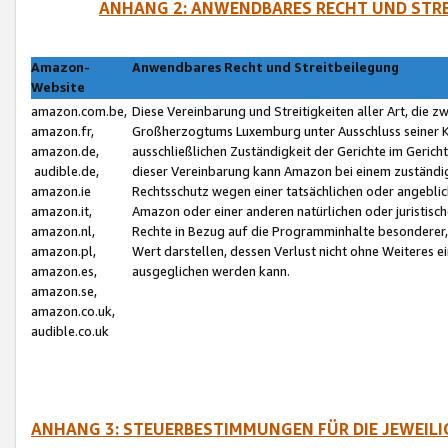
ANHANG 2: ANWENDBARES RECHT UND STRE
Amazon-
Anwendbares Recht und Streitbeilegung
Website
amazon.com.be,
Diese Vereinbarung und Streitigkeiten aller Art, die 
amazon.fr,
Großherzogtums Luxemburg unter Ausschluss seiner Kol
amazon.de,
ausschließlichen Zuständigkeit der Gerichte im Geri
audible.de,
dieser Vereinbarung kann Amazon bei einem zuständig
amazon.ie
Rechtsschutz wegen einer tatsächlichen oder angebli
amazon.it,
Amazon oder einer anderen natürlichen oder juristisc
amazon.nl,
Rechte in Bezug auf die Programminhalte besonderer,
amazon.pl,
Wert darstellen, dessen Verlust nicht ohne Weiteres e
amazon.es,
ausgeglichen werden kann.
amazon.se,
amazon.co.uk,
audible.co.uk
ANHANG 3: STEUERBESTIMMUNGEN FÜR DIE JEWEIL