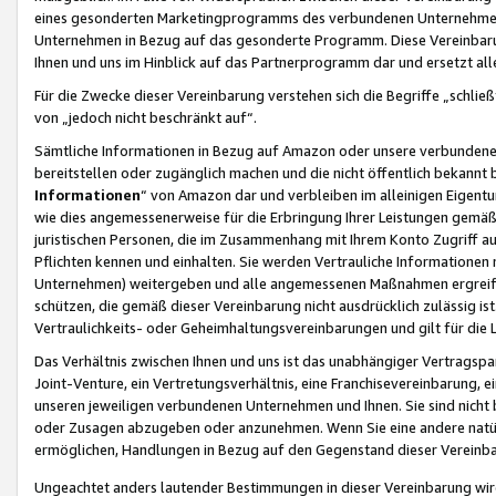
eines gesonderten Marketingprogramms des verbundenen Unternehmens
Unternehmen in Bezug auf das gesonderte Programm. Diese Vereinbarung
Ihnen und uns im Hinblick auf das Partnerprogramm dar und ersetzt al
Für die Zwecke dieser Vereinbarung verstehen sich die Begriffe „schließ
von „jedoch nicht beschränkt auf“.
Sämtliche Informationen in Bezug auf Amazon oder unsere verbunde
bereitstellen oder zugänglich machen und die nicht öffentlich bekannt bz
Informationen
“ von Amazon dar und verbleiben im alleinigen Eigent
wie dies angemessenerweise für die Erbringung Ihrer Leistungen gemäß d
juristischen Personen, die im Zusammenhang mit Ihrem Konto Zugriff au
Pflichten kennen und einhalten. Sie werden Vertrauliche Informationen 
Unternehmen) weitergeben und alle angemessenen Maßnahmen ergreifen
schützen, die gemäß dieser Vereinbarung nicht ausdrücklich zulässig is
Vertraulichkeits- oder Geheimhaltungsvereinbarungen und gilt für die
Das Verhältnis zwischen Ihnen und uns ist das unabhängiger Vertragspa
Joint-Venture, ein Vertretungsverhältnis, eine Franchisevereinbarung, 
unseren jeweiligen verbundenen Unternehmen und Ihnen. Sie sind ni
oder Zusagen abzugeben oder anzunehmen. Wenn Sie eine andere natürli
ermöglichen, Handlungen in Bezug auf den Gegenstand dieser Vereinbar
Ungeachtet anders lautender Bestimmungen in dieser Vereinbarung wird