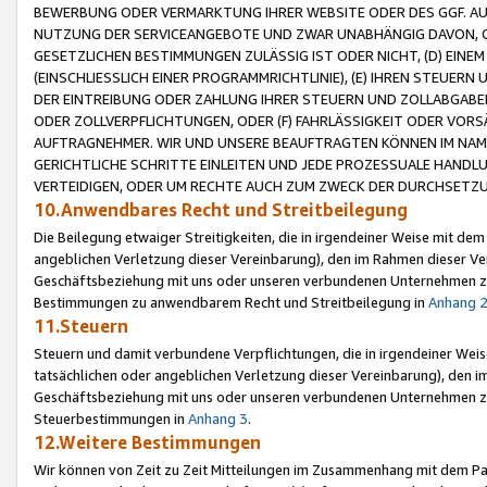
BEWERBUNG ODER VERMARKTUNG IHRER WEBSITE ODER DES GGF. AUF 
NUTZUNG DER SERVICEANGEBOTE UND ZWAR UNABHÄNGIG DAVON, O
GESETZLICHEN BESTIMMUNGEN ZULÄSSIG IST ODER NICHT, (D) EINE
(EINSCHLIESSLICH EINER PROGRAMMRICHTLINIE), (E) IHREN STEUER
DER EINTREIBUNG ODER ZAHLUNG IHRER STEUERN UND ZOLLABGAB
ODER ZOLLVERPFLICHTUNGEN, ODER (F) FAHRLÄSSIGKEIT ODER VORS
AUFTRAGNEHMER. WIR UND UNSERE BEAUFTRAGTEN KÖNNEN IM NAME
GERICHTLICHE SCHRITTE EINLEITEN UND JEDE PROZESSUALE HAND
VERTEIDIGEN, ODER UM RECHTE AUCH ZUM ZWECK DER DURCHSETZU
10.Anwendbares Recht und Streitbeilegung
Die Beilegung etwaiger Streitigkeiten, die in irgendeiner Weise mit de
angeblichen Verletzung dieser Vereinbarung), den im Rahmen dieser Ve
Geschäftsbeziehung mit uns oder unseren verbundenen Unternehmen zu
Bestimmungen zu anwendbarem Recht und Streitbeilegung in
Anhang 
11.Steuern
Steuern und damit verbundene Verpflichtungen, die in irgendeiner Wei
tatsächlichen oder angeblichen Verletzung dieser Vereinbarung), den 
Geschäftsbeziehung mit uns oder unseren verbundenen Unternehmen z
Steuerbestimmungen in
Anhang 3
.
12.Weitere Bestimmungen
Wir können von Zeit zu Zeit Mitteilungen im Zusammenhang mit dem Par