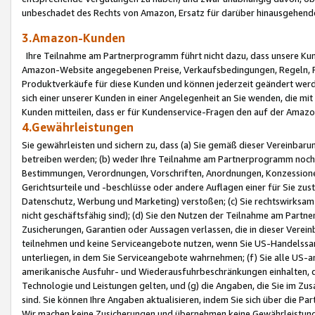
unbeschadet des Rechts von Amazon, Ersatz für darüber hinausgehen
3.Amazon-Kunden
Ihre Teilnahme am Partnerprogramm führt nicht dazu, dass unsere Kun
Amazon-Website angegebenen Preise, Verkaufsbedingungen, Regeln, Ri
Produktverkäufe für diese Kunden und können jederzeit geändert werde
sich einer unserer Kunden in einer Angelegenheit an Sie wenden, die 
Kunden mitteilen, dass er für Kundenservice-Fragen den auf der Ama
4.Gewährleistungen
Sie gewährleisten und sichern zu, dass (a) Sie gemäß dieser Vereinba
betreiben werden; (b) weder Ihre Teilnahme am Partnerprogramm noch d
Bestimmungen, Verordnungen, Vorschriften, Anordnungen, Konzessionen,
Gerichtsurteile und -beschlüsse oder andere Auflagen einer für Sie zu
Datenschutz, Werbung und Marketing) verstoßen; (c) Sie rechtswirksam 
nicht geschäftsfähig sind); (d) Sie den Nutzen der Teilnahme am Partne
Zusicherungen, Garantien oder Aussagen verlassen, die in dieser Verein
teilnehmen und keine Serviceangebote nutzen, wenn Sie US-Handelssa
unterliegen, in dem Sie Serviceangebote wahrnehmen; (f) Sie alle US
amerikanische Ausfuhr- und Wiederausfuhrbeschränkungen einhalten, 
Technologie und Leistungen gelten, und (g) die Angaben, die Sie im 
sind. Sie können Ihre Angaben aktualisieren, indem Sie sich über die 
Wir machen keine Zusicherungen und übernehmen keine Gewährleistun