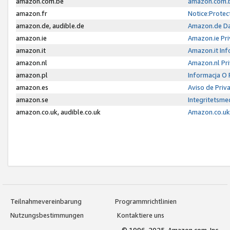
amazon.com.be
amazon.com.b
amazon.fr
Notice:Protec
amazon.de, audible.de
Amazon.de Da
amazon.ie
Amazon.ie Pri
amazon.it
Amazon.it Inf
amazon.nl
Amazon.nl Pri
amazon.pl
Informacja O
amazon.es
Aviso de Priv
amazon.se
Integritetsm
amazon.co.uk, audible.co.uk
Amazon.co.uk 
Teilnahmevereinbarung
Programmrichtlinien
Nutzungsbestimmungen
Kontaktiere uns