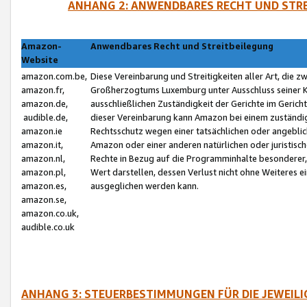
ANHANG 2: ANWENDBARES RECHT UND STRE
Amazon-
Anwendbares Recht und Streitbeilegung
Website
amazon.com.be,
Diese Vereinbarung und Streitigkeiten aller Art, die 
amazon.fr,
Großherzogtums Luxemburg unter Ausschluss seiner Kol
amazon.de,
ausschließlichen Zuständigkeit der Gerichte im Geri
audible.de,
dieser Vereinbarung kann Amazon bei einem zuständig
amazon.ie
Rechtsschutz wegen einer tatsächlichen oder angebli
amazon.it,
Amazon oder einer anderen natürlichen oder juristisc
amazon.nl,
Rechte in Bezug auf die Programminhalte besonderer,
amazon.pl,
Wert darstellen, dessen Verlust nicht ohne Weiteres e
amazon.es,
ausgeglichen werden kann.
amazon.se,
amazon.co.uk,
audible.co.uk
ANHANG 3: STEUERBESTIMMUNGEN FÜR DIE JEWEIL