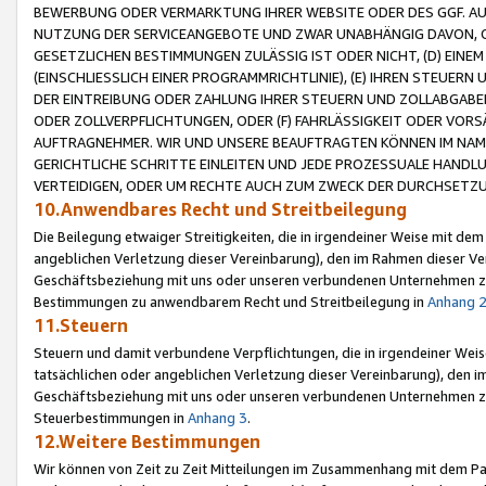
BEWERBUNG ODER VERMARKTUNG IHRER WEBSITE ODER DES GGF. AUF 
NUTZUNG DER SERVICEANGEBOTE UND ZWAR UNABHÄNGIG DAVON, O
GESETZLICHEN BESTIMMUNGEN ZULÄSSIG IST ODER NICHT, (D) EINE
(EINSCHLIESSLICH EINER PROGRAMMRICHTLINIE), (E) IHREN STEUER
DER EINTREIBUNG ODER ZAHLUNG IHRER STEUERN UND ZOLLABGAB
ODER ZOLLVERPFLICHTUNGEN, ODER (F) FAHRLÄSSIGKEIT ODER VORS
AUFTRAGNEHMER. WIR UND UNSERE BEAUFTRAGTEN KÖNNEN IM NAME
GERICHTLICHE SCHRITTE EINLEITEN UND JEDE PROZESSUALE HAND
VERTEIDIGEN, ODER UM RECHTE AUCH ZUM ZWECK DER DURCHSETZU
10.Anwendbares Recht und Streitbeilegung
Die Beilegung etwaiger Streitigkeiten, die in irgendeiner Weise mit de
angeblichen Verletzung dieser Vereinbarung), den im Rahmen dieser Ve
Geschäftsbeziehung mit uns oder unseren verbundenen Unternehmen zu
Bestimmungen zu anwendbarem Recht und Streitbeilegung in
Anhang 
11.Steuern
Steuern und damit verbundene Verpflichtungen, die in irgendeiner Wei
tatsächlichen oder angeblichen Verletzung dieser Vereinbarung), den 
Geschäftsbeziehung mit uns oder unseren verbundenen Unternehmen z
Steuerbestimmungen in
Anhang 3
.
12.Weitere Bestimmungen
Wir können von Zeit zu Zeit Mitteilungen im Zusammenhang mit dem Par