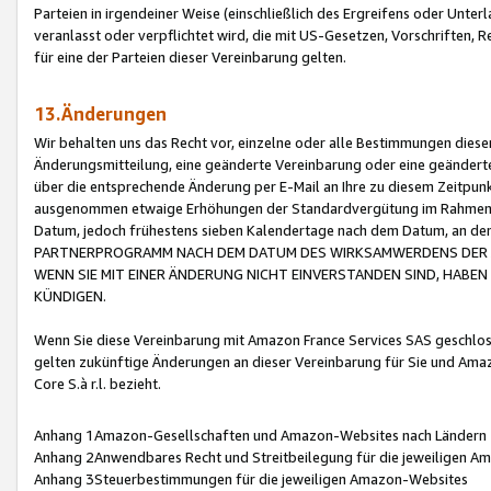
Parteien in irgendeiner Weise (einschließlich des Ergreifens oder Unt
veranlasst oder verpflichtet wird, die mit US-Gesetzen, Vorschriften,
für eine der Parteien dieser Vereinbarung gelten.
13.Änderungen
Wir behalten uns das Recht vor, einzelne oder alle Bestimmungen diese
Änderungsmitteilung, eine geänderte Vereinbarung oder eine geänderte 
über die entsprechende Änderung per E-Mail an Ihre zu diesem Zeitpun
ausgenommen etwaige Erhöhungen der Standardvergütung im Rahmen
Datum, jedoch frühestens sieben Kalendertage nach dem Datum, an de
PARTNERPROGRAMM NACH DEM DATUM DES WIRKSAMWERDENS DER Ä
WENN SIE MIT EINER ÄNDERUNG NICHT EINVERSTANDEN SIND, HABEN S
KÜNDIGEN.
Wenn Sie diese Vereinbarung mit Amazon France Services SAS geschlo
gelten zukünftige Änderungen an dieser Vereinbarung für Sie und Ama
Core S.à r.l. bezieht.
Anhang 1Amazon-Gesellschaften und Amazon-Websites nach Ländern
Anhang 2Anwendbares Recht und Streitbeilegung für die jeweiligen 
Anhang 3Steuerbestimmungen für die jeweiligen Amazon-Websites