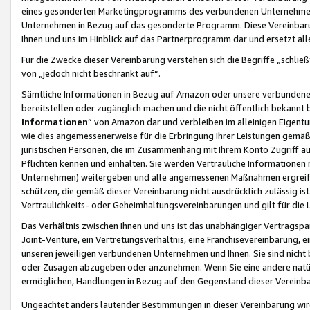
eines gesonderten Marketingprogramms des verbundenen Unternehmens
Unternehmen in Bezug auf das gesonderte Programm. Diese Vereinbarung
Ihnen und uns im Hinblick auf das Partnerprogramm dar und ersetzt al
Für die Zwecke dieser Vereinbarung verstehen sich die Begriffe „schließ
von „jedoch nicht beschränkt auf“.
Sämtliche Informationen in Bezug auf Amazon oder unsere verbunde
bereitstellen oder zugänglich machen und die nicht öffentlich bekannt bz
Informationen
“ von Amazon dar und verbleiben im alleinigen Eigent
wie dies angemessenerweise für die Erbringung Ihrer Leistungen gemäß d
juristischen Personen, die im Zusammenhang mit Ihrem Konto Zugriff au
Pflichten kennen und einhalten. Sie werden Vertrauliche Informationen 
Unternehmen) weitergeben und alle angemessenen Maßnahmen ergreifen
schützen, die gemäß dieser Vereinbarung nicht ausdrücklich zulässig is
Vertraulichkeits- oder Geheimhaltungsvereinbarungen und gilt für die
Das Verhältnis zwischen Ihnen und uns ist das unabhängiger Vertragspa
Joint-Venture, ein Vertretungsverhältnis, eine Franchisevereinbarung, 
unseren jeweiligen verbundenen Unternehmen und Ihnen. Sie sind ni
oder Zusagen abzugeben oder anzunehmen. Wenn Sie eine andere natürli
ermöglichen, Handlungen in Bezug auf den Gegenstand dieser Vereinbar
Ungeachtet anders lautender Bestimmungen in dieser Vereinbarung wird