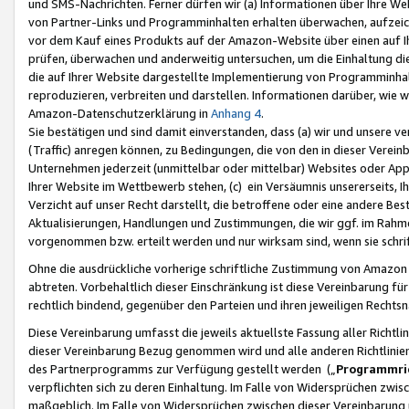
und SMS-Nachrichten. Ferner dürfen wir (a) Informationen über Ihre We
von Partner-Links und Programminhalten erhalten überwachen, aufzei
vor dem Kauf eines Produkts auf der Amazon-Website über einen auf Ih
prüfen, überwachen und anderweitig untersuchen, um die Einhaltung dies
die auf Ihrer Website dargestellte Implementierung von Programminhalt
reproduzieren, verbreiten und darstellen. Informationen darüber, wie w
Amazon-Datenschutzerklärung in
Anhang 4
.
Sie bestätigen und sind damit einverstanden, dass (a) wir und unsere 
(Traffic) anregen können, zu Bedingungen, die von den in dieser Vere
Unternehmen jederzeit (unmittelbar oder mittelbar) Websites oder Appl
Ihrer Website im Wettbewerb stehen, (c) ein Versäumnis unsererseits, I
Verzicht auf unser Recht darstellt, die betroffene oder eine andere B
Aktualisierungen, Handlungen und Zustimmungen, die wir ggf. im Rahme
vorgenommen bzw. erteilt werden und nur wirksam sind, wenn sie schri
Ohne die ausdrückliche vorherige schriftliche Zustimmung von Amazon
abtreten. Vorbehaltlich dieser Einschränkung ist diese Vereinbarung f
rechtlich bindend, gegenüber den Parteien und ihren jeweiligen Rech
Diese Vereinbarung umfasst die jeweils aktuellste Fassung aller Richtli
dieser Vereinbarung Bezug genommen wird und alle anderen Richtlinie
des Partnerprogramms zur Verfügung gestellt werden („
Programmric
verpflichten sich zu deren Einhaltung. Im Falle von Widersprüchen zwi
maßgeblich. Im Falle von Widersprüchen zwischen dieser Vereinbarun