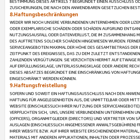
BESTIMMUNG DIESES ARTIKELS 7 BEGRÜNDET EINEN AUSSCHLUSS 
ZUSICHERUNGEN, DIE NACH DEN ANWENDBAREN GESETZLICHEN BE
8.Haftungsbeschränkungen
WEDER WIR NOCH UNSERE VERBUNDENEN UNTERNEHMEN ODER LIZEN
ODER EXEMPLARISCHE SCHÄDEN ODER SCHÄDEN AUFGRUND ENTGANG
NUTZUNGSAUSFALL ODER DATENVERLUST, DIE IM ZUSAMMENHANG MI
DES AUFTRETENS SOLCHER SCHÄDEN HINGEWIESEN WURDEN. FERN
SERVICEANGEBOTEN MAXIMAL DER HÖHE DES GESAMTBETRAGS DER 
ZEITPUNKT DES EREIGNISSES, DAS ZU DEM ZULETZT ENTSTANDENE
ZAHLENDEN VERGÜTUNGEN. SIE VERZICHTEN HIERMIT AUF ETWAIGE 
AUF ERFÜLLUNGSKLAGE, UNTERLASSUNGSKLAGE ODER ANDERE RECHT
DIESES ABSATZES BEGRÜNDET EINE EINSCHRÄNKUNG VON HAFTUNG
EINGESCHRÄNKT WERDEN KÖNNEN.
9.Haftungsfreistellung
SOFERN UND SOWEIT EIN HAFTUNGSAUSSCHLUSS NACH DEN ANWENDB
HAFTUNG FÜR ANGELEGENHEITEN AUS, DIE UNMITTELBAR ODER MITT
WEBSITE (EINSCHLIESSLICH IHRER NUTZUNG DER SERVICEANGEBOTE)
VERPFLICHTEN SICH, UNS, UNSERE VERBUNDENEN UNTERNEHMEN UN
(OFFICERS), ORGANMITGLIEDER (DIRECTORS) UND VERTRETER VON 
AUSLAGEN (EINSCHLIESSLICH ANGEMESSENER ANWALTSGEBÜHREN) FR
IHRER WEBSITE BZW. AUF IHRER WEBSITE ERSCHEINENDEM MATERIAL
MATERIALS MIT ANDEREN APPLIKATIONEN, INHALTEN ODER PROZESSE