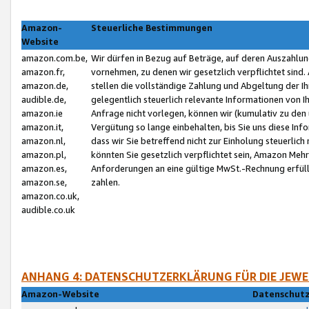
Amazon-
Steuerliche Bestimmungen
Website
amazon.com.be,
Wir dürfen in Bezug auf Beträge, auf deren Auszahlun
amazon.fr,
vornehmen, zu denen wir gesetzlich verpflichtet sind
amazon.de,
stellen die vollständige Zahlung und Abgeltung der 
audible.de,
gelegentlich steuerlich relevante Informationen von I
amazon.ie
Anfrage nicht vorlegen, können wir (kumulativ zu de
amazon.it,
Vergütung so lange einbehalten, bis Sie uns diese Inf
amazon.nl,
dass wir Sie betreffend nicht zur Einholung steuerlich 
amazon.pl,
könnten Sie gesetzlich verpflichtet sein, Amazon Meh
amazon.es,
Anforderungen an eine gültige MwSt.-Rechnung erfüllt
amazon.se,
zahlen.
amazon.co.uk,
audible.co.uk
ANHANG 4: DATENSCHUTZERKLÄRUNG FÜR DIE JEWE
Amazon-Website
Datenschutz