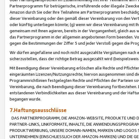
Partnerprogramm für betrügerische, irreführende oder illegale Zwecke
Amazon durch Sie oder Ihre Teilnahme am Partnerprogramm beschädig
dieser Vereinbarung oder den gemäß dieser Vereinbarung von den Vertr
oder künftig unterliegen könnte; (g) wenn wir diese Vereinbarung mit I
gemeinsam mit Ihnen agieren, bereits in der Vergangenheit, gleich aus
das Partnerprogramm in der allgemein angebotenen Form beenden. Vors
gegen die Bestimmungen der Ziffer 5 und jeder Verstoß gegen die Prog
Wir dürfen angefallene und noch nicht ausgezahlte Vergütungen nach 
sicherzustellen, dass der richtige Betrag ausgezahlt wird (beispielsw
Mit Beendigung dieser Vereinbarung erlöschen alle Rechte und Pflichte
eingeräumten Lizenzen/Nutzungsrechte; hiervon ausgenommen sind die in 
Programmrichtlinien festgelegten Rechte und Pflichten der Parteien sow
Vereinbarung, die nach Beendigung dieser Vereinbarung fortbestehen. D
entstandenen Verbindlichkeiten aus dieser Vereinbarung und der Haft
begangen wurde.
7.Haftungsausschlüsse
DAS PARTNERPROGRAMM, DIE AMAZON-WEBSITE, PRODUKTE UND DI
PARTNER-LINKS, LINKFORMATE, INHALTE, DIE ANWENDUNGSPROGR
PRODUKTWERBUNG, UNSERE DOMAIN-NAMEN, MARKEN UND LOGOS S
UNTERNEHMEN (EINSCHLIESSLICH DER AMAZON-MARKEN) UND DIE GE