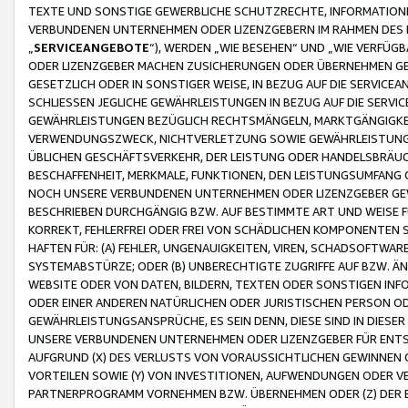
TEXTE UND SONSTIGE GEWERBLICHE SCHUTZRECHTE, INFORMATIONE
VERBUNDENEN UNTERNEHMEN ODER LIZENZGEBERN IM RAHMEN DES
„
SERVICEANGEBOTE
“), WERDEN „WIE BESEHEN“ UND „WIE VERFÜ
ODER LIZENZGEBER MACHEN ZUSICHERUNGEN ODER ÜBERNEHMEN GEW
GESETZLICH ODER IN SONSTIGER WEISE, IN BEZUG AUF DIE SERVI
SCHLIESSEN JEGLICHE GEWÄHRLEISTUNGEN IN BEZUG AUF DIE SERVI
GEWÄHRLEISTUNGEN BEZÜGLICH RECHTSMÄNGELN, MARKTGÄNGIGKEIT
VERWENDUNGSZWECK, NICHTVERLETZUNG SOWIE GEWÄHRLEISTUNGEN 
ÜBLICHEN GESCHÄFTSVERKEHR, DER LEISTUNG ODER HANDELSBRÄUCH
BESCHAFFENHEIT, MERKMALE, FUNKTIONEN, DEN LEISTUNGSUMFANG 
NOCH UNSERE VERBUNDENEN UNTERNEHMEN ODER LIZENZGEBER GEWÄ
BESCHRIEBEN DURCHGÄNGIG BZW. AUF BESTIMMTE ART UND WEISE
KORREKT, FEHLERFREI ODER FREI VON SCHÄDLICHEN KOMPONENTEN
HAFTEN FÜR: (A) FEHLER, UNGENAUIGKEITEN, VIREN, SCHADSOFTW
SYSTEMABSTÜRZE; ODER (B) UNBERECHTIGTE ZUGRIFFE AUF BZW. 
WEBSITE ODER VON DATEN, BILDERN, TEXTEN ODER SONSTIGEN INF
ODER EINER ANDEREN NATÜRLICHEN ODER JURISTISCHEN PERSON OD
GEWÄHRLEISTUNGSANSPRÜCHE, ES SEIN DENN, DIESE SIND IN DIES
UNSERE VERBUNDENEN UNTERNEHMEN ODER LIZENZGEBER FÜR EN
AUFGRUND (X) DES VERLUSTS VON VORAUSSICHTLICHEN GEWINNEN
VORTEILEN SOWIE (Y) VON INVESTITIONEN, AUFWENDUNGEN ODER VE
PARTNERPROGRAMM VORNEHMEN BZW. ÜBERNEHMEN ODER (Z) DER 