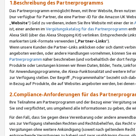
1.Beschreibung des Partnerprogramms
Das Partnerprogramm ermöglicht Ihnen, mit Ihrer Website, Ihren nutzer
(nur verfügbar für Partner, die eine Partner-ID für die Amazon UK We
„
Website
“) Geld zu verdienen, indem Sie Ihre Website mit einer der in
ist, einer anderen im
Vergütungskatalog für das Partnerprogramm
enth
Alexa Skill (über das Alexa Shopping Kit) verlinken. Entsprechende Lin
markierten Link-Formate verwenden („
Partner-Links
“).
Wenn unsere Kunden die Partner-Links anklicken oder sich damit verbi
angeboten werden, oder andere Handlungen vornehmen, können Sie eine
Partnerprogramm
näher beschrieben (und vorbehaltlich der dort festg
Produkte oder Leistungen können wir Ihnen Daten, Bilder, Texte, Linkfo
für Anwendungsprogramme, die Alexa-Funktionalität und weitere Inf
zur Verfügung stellen. Der Begriff „Programminhalte“ bezieht sich dabe
in Bezug auf Produkte, die auf Websites angeboten werden, bei denen 
2.Compliance-Anforderungen für das Partnerprog
Ihre Teilnahme am Partnerprogramm und der Bezug einer Vergütung setz
Sie sind verpflichtet, uns umgehend alle Informationen zu geben, die w
Für den Fall, dass Sie gegen diese Vereinbarung oder andere anwendba
uns zur Verfügung stehenden Rechten und Rechtsbehelfen, das Recht vo
Vergütungen ohne weitere Ankündigung (soweit nach geltendem Recht z
entsprechende Vergütungen zu haben) und zwar unabhängig davon, ob 