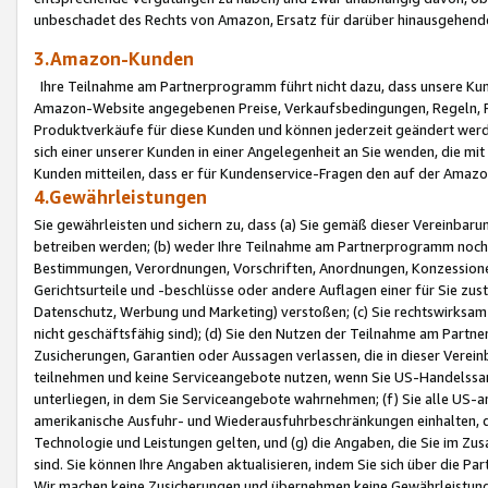
unbeschadet des Rechts von Amazon, Ersatz für darüber hinausgehen
3.Amazon-Kunden
Ihre Teilnahme am Partnerprogramm führt nicht dazu, dass unsere Kun
Amazon-Website angegebenen Preise, Verkaufsbedingungen, Regeln, Ri
Produktverkäufe für diese Kunden und können jederzeit geändert werde
sich einer unserer Kunden in einer Angelegenheit an Sie wenden, die 
Kunden mitteilen, dass er für Kundenservice-Fragen den auf der Ama
4.Gewährleistungen
Sie gewährleisten und sichern zu, dass (a) Sie gemäß dieser Vereinba
betreiben werden; (b) weder Ihre Teilnahme am Partnerprogramm noch d
Bestimmungen, Verordnungen, Vorschriften, Anordnungen, Konzessionen,
Gerichtsurteile und -beschlüsse oder andere Auflagen einer für Sie zu
Datenschutz, Werbung und Marketing) verstoßen; (c) Sie rechtswirksam 
nicht geschäftsfähig sind); (d) Sie den Nutzen der Teilnahme am Partne
Zusicherungen, Garantien oder Aussagen verlassen, die in dieser Verein
teilnehmen und keine Serviceangebote nutzen, wenn Sie US-Handelssa
unterliegen, in dem Sie Serviceangebote wahrnehmen; (f) Sie alle US
amerikanische Ausfuhr- und Wiederausfuhrbeschränkungen einhalten, 
Technologie und Leistungen gelten, und (g) die Angaben, die Sie im 
sind. Sie können Ihre Angaben aktualisieren, indem Sie sich über die 
Wir machen keine Zusicherungen und übernehmen keine Gewährleistun