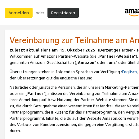
Anmelden
Registrieren
oder
Vereinbarung zur Teilnahme am 
zuletzt aktualisiert am
:
15. Oktober 2025
(Derzeitige Partner - 
Willkommen auf Amazons Partner-Website (die „
Partner-Website
“)
genannten Amazon-Gesellschaften („
Amazon
“ oder „
uns
“ oder ähnli
Übersetzungen stehen in folgenden Sprachen zur Verfügung :
Englisch
,
den Übersetzungen gilt die englische Fassung.
Natürliche oder juristische Personen, die an unserem Marketing-Partn
oder ein „
Partner
“), müssen die Vereinbarung zur Teilnahme am Ama
Ihrer Anmeldung auf bzw. Nutzung der Partner-Website stimmen Sie die
zu, die durch Bezugnahme einen wesentlichen Bestandteil dieser Verei
Partnerprogramm, die IP-Lizenz für das Partnerprogramm, den Vergütu
Partnerprogramm). Inhalte, die du auf der Website Amazon.com veröffe
des Verbots von Kundenrezensionen, die gegen eine Vergütung erstellt, 
durch.