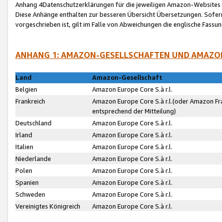
Anhang 4Datenschutzerklärungen für die jeweiligen Amazon-Websites
Diese Anhänge enthalten zur besseren Übersicht Übersetzungen. Sofe
vorgeschrieben ist, gilt im Falle von Abweichungen die englische Fass
ANHANG 1: AMAZON-GESELLSCHAFTEN UND AMAZO
Land
Amazon-Gesellschaft
Belgien
Amazon Europe Core S.à r.l.
Frankreich
Amazon Europe Core S.à r.l.(oder Amazon Fr
entsprechend der Mitteilung)
Deutschland
Amazon Europe Core S.à r.l.
Irland
Amazon Europe Core S.à r.l.
Italien
Amazon Europe Core S.à r.l.
Niederlande
Amazon Europe Core S.à r.l.
Polen
Amazon Europe Core S.à r.l.
Spanien
Amazon Europe Core S.à r.l.
Schweden
Amazon Europe Core S.à r.l.
Vereinigtes Königreich
Amazon Europe Core S.à r.l.