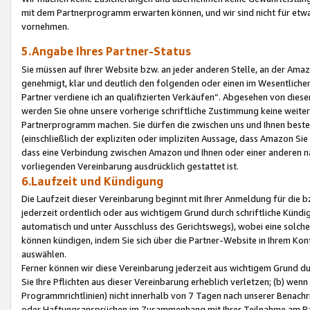
mit dem Partnerprogramm erwarten können, und wir sind nicht für etwa
vornehmen.
5.Angabe Ihres Partner-Status
Sie müssen auf Ihrer Website bzw. an jeder anderen Stelle, an der Am
genehmigt, klar und deutlich den folgenden oder einen im Wesentlichen
Partner verdiene ich an qualifizierten Verkäufen“. Abgesehen von die
werden Sie ohne unsere vorherige schriftliche Zustimmung keine weite
Partnerprogramm machen. Sie dürfen die zwischen uns und Ihnen best
(einschließlich der expliziten oder impliziten Aussage, dass Amazon Si
dass eine Verbindung zwischen Amazon und Ihnen oder einer anderen natü
vorliegenden Vereinbarung ausdrücklich gestattet ist.
6.Laufzeit und Kündigung
Die Laufzeit dieser Vereinbarung beginnt mit Ihrer Anmeldung für die 
jederzeit ordentlich oder aus wichtigem Grund durch schriftliche Kündi
automatisch und unter Ausschluss des Gerichtswegs), wobei eine solch
können kündigen, indem Sie sich über die Partner-Website in Ihrem Ko
auswählen.
Ferner können wir diese Vereinbarung jederzeit aus wichtigem Grund dur
Sie Ihre Pflichten aus dieser Vereinbarung erheblich verletzen; (b) wen
Programmrichtlinien) nicht innerhalb von 7 Tagen nach unserer Benachr
oder Haftungsansprüchen im Zusammenhang mit Ihrer Teilnahme am Pa