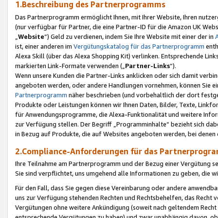
1.Beschreibung des Partnerprogramms
Das Partnerprogramm ermöglicht Ihnen, mit Ihrer Website, Ihren nutzer
(nur verfügbar für Partner, die eine Partner-ID für die Amazon UK We
„
Website
“) Geld zu verdienen, indem Sie Ihre Website mit einer der in
ist, einer anderen im
Vergütungskatalog für das Partnerprogramm
enth
Alexa Skill (über das Alexa Shopping Kit) verlinken. Entsprechende Lin
markierten Link-Formate verwenden („
Partner-Links
“).
Wenn unsere Kunden die Partner-Links anklicken oder sich damit verbi
angeboten werden, oder andere Handlungen vornehmen, können Sie eine
Partnerprogramm
näher beschrieben (und vorbehaltlich der dort festg
Produkte oder Leistungen können wir Ihnen Daten, Bilder, Texte, Linkfo
für Anwendungsprogramme, die Alexa-Funktionalität und weitere Inf
zur Verfügung stellen. Der Begriff „Programminhalte“ bezieht sich dabe
in Bezug auf Produkte, die auf Websites angeboten werden, bei denen 
2.Compliance-Anforderungen für das Partnerprog
Ihre Teilnahme am Partnerprogramm und der Bezug einer Vergütung setz
Sie sind verpflichtet, uns umgehend alle Informationen zu geben, die w
Für den Fall, dass Sie gegen diese Vereinbarung oder andere anwendba
uns zur Verfügung stehenden Rechten und Rechtsbehelfen, das Recht vo
Vergütungen ohne weitere Ankündigung (soweit nach geltendem Recht z
entsprechende Vergütungen zu haben) und zwar unabhängig davon, ob 