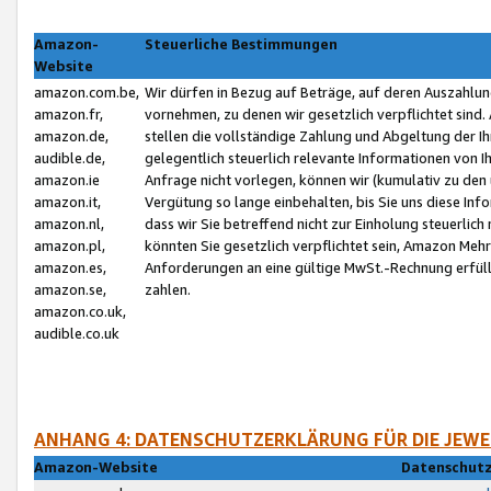
Amazon-
Steuerliche Bestimmungen
Website
amazon.com.be,
Wir dürfen in Bezug auf Beträge, auf deren Auszahlun
amazon.fr,
vornehmen, zu denen wir gesetzlich verpflichtet sind
amazon.de,
stellen die vollständige Zahlung und Abgeltung der 
audible.de,
gelegentlich steuerlich relevante Informationen von I
amazon.ie
Anfrage nicht vorlegen, können wir (kumulativ zu de
amazon.it,
Vergütung so lange einbehalten, bis Sie uns diese Inf
amazon.nl,
dass wir Sie betreffend nicht zur Einholung steuerlich 
amazon.pl,
könnten Sie gesetzlich verpflichtet sein, Amazon Meh
amazon.es,
Anforderungen an eine gültige MwSt.-Rechnung erfüllt
amazon.se,
zahlen.
amazon.co.uk,
audible.co.uk
ANHANG 4: DATENSCHUTZERKLÄRUNG FÜR DIE JEWE
Amazon-Website
Datenschutz