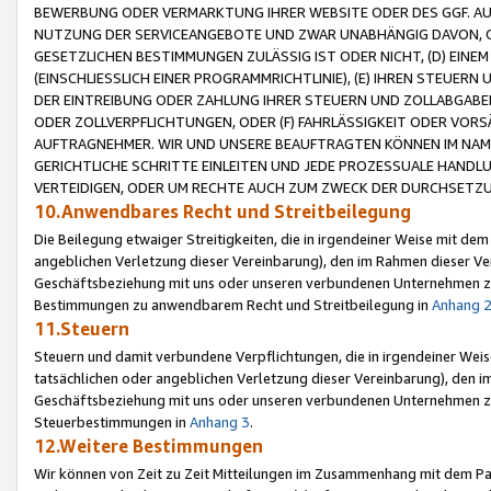
BEWERBUNG ODER VERMARKTUNG IHRER WEBSITE ODER DES GGF. AUF 
NUTZUNG DER SERVICEANGEBOTE UND ZWAR UNABHÄNGIG DAVON, O
GESETZLICHEN BESTIMMUNGEN ZULÄSSIG IST ODER NICHT, (D) EINE
(EINSCHLIESSLICH EINER PROGRAMMRICHTLINIE), (E) IHREN STEUER
DER EINTREIBUNG ODER ZAHLUNG IHRER STEUERN UND ZOLLABGAB
ODER ZOLLVERPFLICHTUNGEN, ODER (F) FAHRLÄSSIGKEIT ODER VORS
AUFTRAGNEHMER. WIR UND UNSERE BEAUFTRAGTEN KÖNNEN IM NAME
GERICHTLICHE SCHRITTE EINLEITEN UND JEDE PROZESSUALE HAND
VERTEIDIGEN, ODER UM RECHTE AUCH ZUM ZWECK DER DURCHSETZU
10.Anwendbares Recht und Streitbeilegung
Die Beilegung etwaiger Streitigkeiten, die in irgendeiner Weise mit de
angeblichen Verletzung dieser Vereinbarung), den im Rahmen dieser Ve
Geschäftsbeziehung mit uns oder unseren verbundenen Unternehmen zu
Bestimmungen zu anwendbarem Recht und Streitbeilegung in
Anhang 
11.Steuern
Steuern und damit verbundene Verpflichtungen, die in irgendeiner Wei
tatsächlichen oder angeblichen Verletzung dieser Vereinbarung), den 
Geschäftsbeziehung mit uns oder unseren verbundenen Unternehmen z
Steuerbestimmungen in
Anhang 3
.
12.Weitere Bestimmungen
Wir können von Zeit zu Zeit Mitteilungen im Zusammenhang mit dem Par