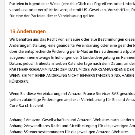
Parteien in irgendeiner Weise (einschließlich des Ergreifens oder Unt
veranlasst oder verpflichtet wird, die mit US-Gesetzen, Vorschriften,
für eine der Parteien dieser Vereinbarung gelten.
13.Änderungen
Wir behalten uns das Recht vor, einzelne oder alle Bestimmungen diese
Änderungsmitteilung, eine geänderte Vereinbarung oder eine geänderte 
über die entsprechende Änderung per E-Mail an Ihre zu diesem Zeitpun
ausgenommen etwaige Erhöhungen der Standardvergütung im Rahmen
Datum, jedoch frühestens sieben Kalendertage nach dem Datum, an de
PARTNERPROGRAMM NACH DEM DATUM DES WIRKSAMWERDENS DER Ä
WENN SIE MIT EINER ÄNDERUNG NICHT EINVERSTANDEN SIND, HABEN S
KÜNDIGEN.
Wenn Sie diese Vereinbarung mit Amazon France Services SAS geschlo
gelten zukünftige Änderungen an dieser Vereinbarung für Sie und Ama
Core S.à r.l. bezieht.
Anhang 1Amazon-Gesellschaften und Amazon-Websites nach Ländern
Anhang 2Anwendbares Recht und Streitbeilegung für die jeweiligen 
Anhang 3Steuerbestimmungen für die jeweiligen Amazon-Websites