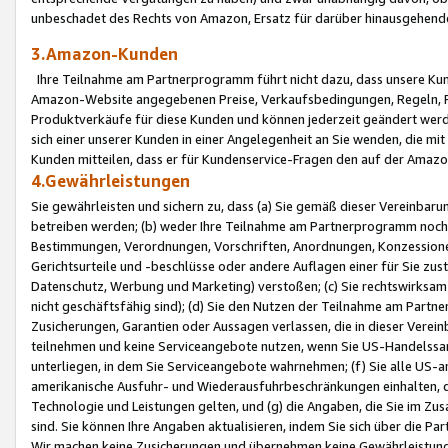
unbeschadet des Rechts von Amazon, Ersatz für darüber hinausgehen
3.Amazon-Kunden
Ihre Teilnahme am Partnerprogramm führt nicht dazu, dass unsere Kun
Amazon-Website angegebenen Preise, Verkaufsbedingungen, Regeln, Ri
Produktverkäufe für diese Kunden und können jederzeit geändert werde
sich einer unserer Kunden in einer Angelegenheit an Sie wenden, die 
Kunden mitteilen, dass er für Kundenservice-Fragen den auf der Ama
4.Gewährleistungen
Sie gewährleisten und sichern zu, dass (a) Sie gemäß dieser Vereinba
betreiben werden; (b) weder Ihre Teilnahme am Partnerprogramm noch d
Bestimmungen, Verordnungen, Vorschriften, Anordnungen, Konzessionen,
Gerichtsurteile und -beschlüsse oder andere Auflagen einer für Sie zu
Datenschutz, Werbung und Marketing) verstoßen; (c) Sie rechtswirksam 
nicht geschäftsfähig sind); (d) Sie den Nutzen der Teilnahme am Partne
Zusicherungen, Garantien oder Aussagen verlassen, die in dieser Verein
teilnehmen und keine Serviceangebote nutzen, wenn Sie US-Handelssa
unterliegen, in dem Sie Serviceangebote wahrnehmen; (f) Sie alle US
amerikanische Ausfuhr- und Wiederausfuhrbeschränkungen einhalten, 
Technologie und Leistungen gelten, und (g) die Angaben, die Sie im 
sind. Sie können Ihre Angaben aktualisieren, indem Sie sich über die 
Wir machen keine Zusicherungen und übernehmen keine Gewährleistun