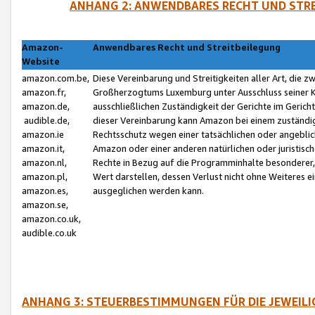
ANHANG 2: ANWENDBARES RECHT UND STRE
Amazon-
Anwendbares Recht und Streitbeilegung
Website
amazon.com.be,
Diese Vereinbarung und Streitigkeiten aller Art, die 
amazon.fr,
Großherzogtums Luxemburg unter Ausschluss seiner Kol
amazon.de,
ausschließlichen Zuständigkeit der Gerichte im Geri
audible.de,
dieser Vereinbarung kann Amazon bei einem zuständig
amazon.ie
Rechtsschutz wegen einer tatsächlichen oder angebli
amazon.it,
Amazon oder einer anderen natürlichen oder juristisc
amazon.nl,
Rechte in Bezug auf die Programminhalte besonderer,
amazon.pl,
Wert darstellen, dessen Verlust nicht ohne Weiteres e
amazon.es,
ausgeglichen werden kann.
amazon.se,
amazon.co.uk,
audible.co.uk
ANHANG 3: STEUERBESTIMMUNGEN FÜR DIE JEWEIL