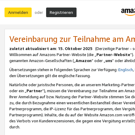
Anmelden
Registrieren
oder
Vereinbarung zur Teilnahme am 
zuletzt aktualisiert am
:
15. Oktober 2025
(Derzeitige Partner - 
Willkommen auf Amazons Partner-Website (die „
Partner-Website
“)
genannten Amazon-Gesellschaften („
Amazon
“ oder „
uns
“ oder ähnli
Übersetzungen stehen in folgenden Sprachen zur Verfügung :
Englisch
,
den Übersetzungen gilt die englische Fassung.
Natürliche oder juristische Personen, die an unserem Marketing-Partn
oder ein „
Partner
“), müssen die Vereinbarung zur Teilnahme am Ama
Ihrer Anmeldung auf bzw. Nutzung der Partner-Website stimmen Sie die
zu, die durch Bezugnahme einen wesentlichen Bestandteil dieser Verei
Partnerprogramm, die IP-Lizenz für das Partnerprogramm, den Vergütu
Partnerprogramm). Inhalte, die du auf der Website Amazon.com veröffe
des Verbots von Kundenrezensionen, die gegen eine Vergütung erstellt, 
durch.