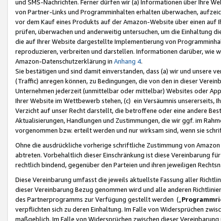
und SMS-Nachrichten. Ferner dürfen wir (a) Informationen über Ihre We
von Partner-Links und Programminhalten erhalten überwachen, aufzei
vor dem Kauf eines Produkts auf der Amazon-Website über einen auf Ih
prüfen, überwachen und anderweitig untersuchen, um die Einhaltung dies
die auf Ihrer Website dargestellte Implementierung von Programminhalt
reproduzieren, verbreiten und darstellen. Informationen darüber, wie w
Amazon-Datenschutzerklärung in
Anhang 4
.
Sie bestätigen und sind damit einverstanden, dass (a) wir und unsere 
(Traffic) anregen können, zu Bedingungen, die von den in dieser Vere
Unternehmen jederzeit (unmittelbar oder mittelbar) Websites oder Appl
Ihrer Website im Wettbewerb stehen, (c) ein Versäumnis unsererseits, I
Verzicht auf unser Recht darstellt, die betroffene oder eine andere B
Aktualisierungen, Handlungen und Zustimmungen, die wir ggf. im Rahme
vorgenommen bzw. erteilt werden und nur wirksam sind, wenn sie schri
Ohne die ausdrückliche vorherige schriftliche Zustimmung von Amazon
abtreten. Vorbehaltlich dieser Einschränkung ist diese Vereinbarung f
rechtlich bindend, gegenüber den Parteien und ihren jeweiligen Rech
Diese Vereinbarung umfasst die jeweils aktuellste Fassung aller Richtli
dieser Vereinbarung Bezug genommen wird und alle anderen Richtlinie
des Partnerprogramms zur Verfügung gestellt werden („
Programmric
verpflichten sich zu deren Einhaltung. Im Falle von Widersprüchen zwi
maßgeblich. Im Falle von Widersprüchen zwischen dieser Vereinbarun