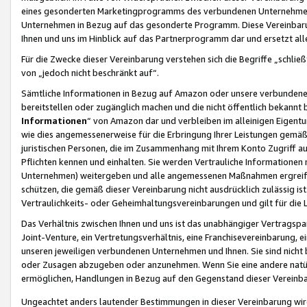
eines gesonderten Marketingprogramms des verbundenen Unternehmens
Unternehmen in Bezug auf das gesonderte Programm. Diese Vereinbarung
Ihnen und uns im Hinblick auf das Partnerprogramm dar und ersetzt al
Für die Zwecke dieser Vereinbarung verstehen sich die Begriffe „schließ
von „jedoch nicht beschränkt auf“.
Sämtliche Informationen in Bezug auf Amazon oder unsere verbunde
bereitstellen oder zugänglich machen und die nicht öffentlich bekannt bz
Informationen
“ von Amazon dar und verbleiben im alleinigen Eigent
wie dies angemessenerweise für die Erbringung Ihrer Leistungen gemäß d
juristischen Personen, die im Zusammenhang mit Ihrem Konto Zugriff au
Pflichten kennen und einhalten. Sie werden Vertrauliche Informationen 
Unternehmen) weitergeben und alle angemessenen Maßnahmen ergreifen
schützen, die gemäß dieser Vereinbarung nicht ausdrücklich zulässig is
Vertraulichkeits- oder Geheimhaltungsvereinbarungen und gilt für die
Das Verhältnis zwischen Ihnen und uns ist das unabhängiger Vertragspa
Joint-Venture, ein Vertretungsverhältnis, eine Franchisevereinbarung, 
unseren jeweiligen verbundenen Unternehmen und Ihnen. Sie sind ni
oder Zusagen abzugeben oder anzunehmen. Wenn Sie eine andere natürli
ermöglichen, Handlungen in Bezug auf den Gegenstand dieser Vereinbar
Ungeachtet anders lautender Bestimmungen in dieser Vereinbarung wird