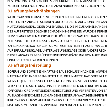
BESTIMMUNG DIESES ARTIKELS 7 BEGRÜNDET EINEN AUSSCHLUSS 
ZUSICHERUNGEN, DIE NACH DEN ANWENDBAREN GESETZLICHEN BE
8.Haftungsbeschränkungen
WEDER WIR NOCH UNSERE VERBUNDENEN UNTERNEHMEN ODER LIZEN
ODER EXEMPLARISCHE SCHÄDEN ODER SCHÄDEN AUFGRUND ENTGANG
NUTZUNGSAUSFALL ODER DATENVERLUST, DIE IM ZUSAMMENHANG MI
DES AUFTRETENS SOLCHER SCHÄDEN HINGEWIESEN WURDEN. FERN
SERVICEANGEBOTEN MAXIMAL DER HÖHE DES GESAMTBETRAGS DER 
ZEITPUNKT DES EREIGNISSES, DAS ZU DEM ZULETZT ENTSTANDENE
ZAHLENDEN VERGÜTUNGEN. SIE VERZICHTEN HIERMIT AUF ETWAIGE 
AUF ERFÜLLUNGSKLAGE, UNTERLASSUNGSKLAGE ODER ANDERE RECHT
DIESES ABSATZES BEGRÜNDET EINE EINSCHRÄNKUNG VON HAFTUNG
EINGESCHRÄNKT WERDEN KÖNNEN.
9.Haftungsfreistellung
SOFERN UND SOWEIT EIN HAFTUNGSAUSSCHLUSS NACH DEN ANWENDB
HAFTUNG FÜR ANGELEGENHEITEN AUS, DIE UNMITTELBAR ODER MITT
WEBSITE (EINSCHLIESSLICH IHRER NUTZUNG DER SERVICEANGEBOTE)
VERPFLICHTEN SICH, UNS, UNSERE VERBUNDENEN UNTERNEHMEN UN
(OFFICERS), ORGANMITGLIEDER (DIRECTORS) UND VERTRETER VON 
AUSLAGEN (EINSCHLIESSLICH ANGEMESSENER ANWALTSGEBÜHREN) FR
IHRER WEBSITE BZW. AUF IHRER WEBSITE ERSCHEINENDEM MATERIAL
MATERIALS MIT ANDEREN APPLIKATIONEN, INHALTEN ODER PROZESSE