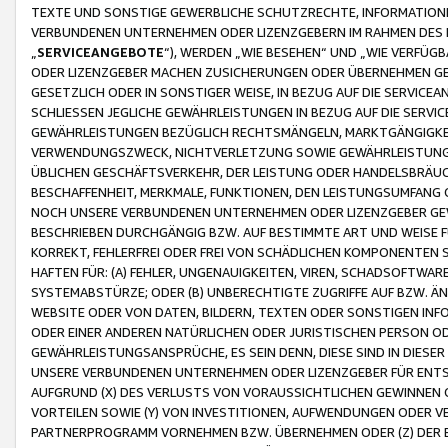
TEXTE UND SONSTIGE GEWERBLICHE SCHUTZRECHTE, INFORMATIONE
VERBUNDENEN UNTERNEHMEN ODER LIZENZGEBERN IM RAHMEN DES
„
SERVICEANGEBOTE
“), WERDEN „WIE BESEHEN“ UND „WIE VERFÜ
ODER LIZENZGEBER MACHEN ZUSICHERUNGEN ODER ÜBERNEHMEN GEW
GESETZLICH ODER IN SONSTIGER WEISE, IN BEZUG AUF DIE SERVI
SCHLIESSEN JEGLICHE GEWÄHRLEISTUNGEN IN BEZUG AUF DIE SERVI
GEWÄHRLEISTUNGEN BEZÜGLICH RECHTSMÄNGELN, MARKTGÄNGIGKEIT
VERWENDUNGSZWECK, NICHTVERLETZUNG SOWIE GEWÄHRLEISTUNGEN 
ÜBLICHEN GESCHÄFTSVERKEHR, DER LEISTUNG ODER HANDELSBRÄUCH
BESCHAFFENHEIT, MERKMALE, FUNKTIONEN, DEN LEISTUNGSUMFANG 
NOCH UNSERE VERBUNDENEN UNTERNEHMEN ODER LIZENZGEBER GEWÄ
BESCHRIEBEN DURCHGÄNGIG BZW. AUF BESTIMMTE ART UND WEISE
KORREKT, FEHLERFREI ODER FREI VON SCHÄDLICHEN KOMPONENTEN
HAFTEN FÜR: (A) FEHLER, UNGENAUIGKEITEN, VIREN, SCHADSOFTW
SYSTEMABSTÜRZE; ODER (B) UNBERECHTIGTE ZUGRIFFE AUF BZW. 
WEBSITE ODER VON DATEN, BILDERN, TEXTEN ODER SONSTIGEN INF
ODER EINER ANDEREN NATÜRLICHEN ODER JURISTISCHEN PERSON OD
GEWÄHRLEISTUNGSANSPRÜCHE, ES SEIN DENN, DIESE SIND IN DIES
UNSERE VERBUNDENEN UNTERNEHMEN ODER LIZENZGEBER FÜR EN
AUFGRUND (X) DES VERLUSTS VON VORAUSSICHTLICHEN GEWINNEN
VORTEILEN SOWIE (Y) VON INVESTITIONEN, AUFWENDUNGEN ODER VE
PARTNERPROGRAMM VORNEHMEN BZW. ÜBERNEHMEN ODER (Z) DER 