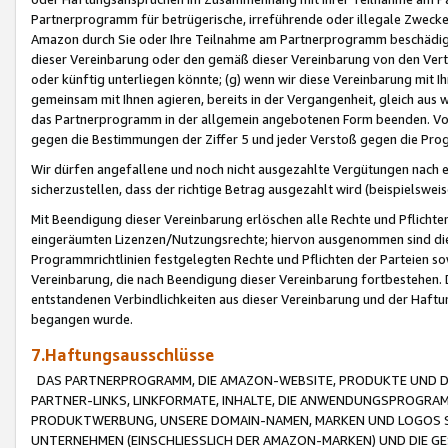
Partnerprogramm für betrügerische, irreführende oder illegale Zwecke
Amazon durch Sie oder Ihre Teilnahme am Partnerprogramm beschädig
dieser Vereinbarung oder den gemäß dieser Vereinbarung von den Vertr
oder künftig unterliegen könnte; (g) wenn wir diese Vereinbarung mit I
gemeinsam mit Ihnen agieren, bereits in der Vergangenheit, gleich aus
das Partnerprogramm in der allgemein angebotenen Form beenden. Vors
gegen die Bestimmungen der Ziffer 5 und jeder Verstoß gegen die Prog
Wir dürfen angefallene und noch nicht ausgezahlte Vergütungen nach 
sicherzustellen, dass der richtige Betrag ausgezahlt wird (beispielsw
Mit Beendigung dieser Vereinbarung erlöschen alle Rechte und Pflichte
eingeräumten Lizenzen/Nutzungsrechte; hiervon ausgenommen sind die in 
Programmrichtlinien festgelegten Rechte und Pflichten der Parteien sow
Vereinbarung, die nach Beendigung dieser Vereinbarung fortbestehen. D
entstandenen Verbindlichkeiten aus dieser Vereinbarung und der Haft
begangen wurde.
7.Haftungsausschlüsse
DAS PARTNERPROGRAMM, DIE AMAZON-WEBSITE, PRODUKTE UND DI
PARTNER-LINKS, LINKFORMATE, INHALTE, DIE ANWENDUNGSPROGR
PRODUKTWERBUNG, UNSERE DOMAIN-NAMEN, MARKEN UND LOGOS S
UNTERNEHMEN (EINSCHLIESSLICH DER AMAZON-MARKEN) UND DIE GE