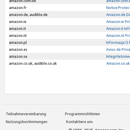
amazon.com.be
amazon.com.b
amazon.fr
Notice:Protec
amazon.de, audible.de
Amazon.de Da
amazon.ie
Amazon.ie Pri
amazon.it
Amazon.it Inf
amazon.nl
Amazon.nl Pri
amazon.pl
Informacja O
amazon.es
Aviso de Priv
amazon.se
Integritetsm
amazon.co.uk, audible.co.uk
Amazon.co.uk 
Teilnahmevereinbarung
Programmrichtlinien
Nutzungsbestimmungen
Kontaktiere uns