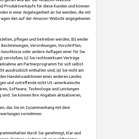
und Produktverkäufe für diese Kunden und können
nden in einer Angelegenheit an Sie wenden, die mit
e-Fragen den auf der Amazon-Website angegebenen
stellen, pflegen und betreiben werden; (b) weder
e Bestimmungen, Verordnungen, Vorschriften,
-beschlüsse oder andere Auflagen einer für Sie
 verstoßen; (c) Sie rechtswirksam Verträge
r Teilnahme am Partnerprogramm für sich selbst
t ausdrücklich enthalten sind; (e) Sie nicht am
den Handelssanktionen eines anderen Landes
gen und zutreffende nicht US-amerikanische
ren, Software, Technologie und Leistungen
sind. Sie können Ihre Angaben aktualisieren,
men, das Sie im Zusammenhang mit dem
 Erwartungen vornehmen.
ogramminhalten durch Sie genehmigt, klar und
zon-Partner verdiene ich an qualifizierten