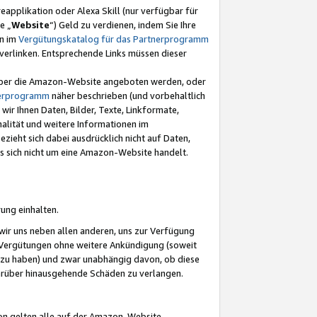
eapplikation oder Alexa Skill (nur verfügbar für
e „
Website
“) Geld zu verdienen, indem Sie Ihre
en im
Vergütungskatalog für das Partnerprogramm
t) verlinken. Entsprechende Links müssen dieser
e über die Amazon-Website angeboten werden, oder
nerprogramm
näher beschrieben (und vorbehaltlich
ir Ihnen Daten, Bilder, Texte, Linkformate,
alität und weitere Informationen im
zieht sich dabei ausdrücklich nicht auf Daten,
es sich nicht um eine Amazon-Website handelt.
rung einhalten.
ir uns neben allen anderen, uns zur Verfügung
n Vergütungen ohne weitere Ankündigung (soweit
 zu haben) und zwar unabhängig davon, ob diese
darüber hinausgehende Schäden zu verlangen.
on gelten alle auf der Amazon-Website