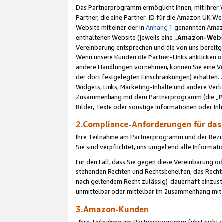
Das Partnerprogramm ermöglicht Ihnen, mit Ihrer W
Partner, die eine Partner-ID für die Amazon UK W
Website mit einer der in
Anhang 1
genannten Amazon
enthaltenen Website (jeweils eine „
Amazon-Webs
Vereinbarung entsprechen und die von uns bereitg
Wenn unsere Kunden die Partner-Links anklicken 
andere Handlungen vornehmen, können Sie eine Ver
der dort festgelegten Einschränkungen) erhalten. 
Widgets, Links, Marketing-Inhalte und andere Ver
Zusammenhang mit dem Partnerprogramm (die „
Bilder, Texte oder sonstige Informationen oder In
2.Compliance-Anforderungen für d
Ihre Teilnahme am Partnerprogramm und der Bezug 
Sie sind verpflichtet, uns umgehend alle Informat
Für den Fall, dass Sie gegen diese Vereinbarung 
stehenden Rechten und Rechtsbehelfen, das Recht
nach geltendem Recht zulässig) dauerhaft einzus
unmittelbar oder mittelbar im Zusammenhang mit
3.Amazon-Kunden
Ihre Teilnahme am Partnerprogramm führt nicht d