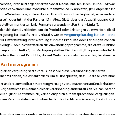
ebsite, Ihren nutzergenerierten Social Media-Inhalten, Ihren Online-Softwar
ebsite verwenden und Produkte auf amazon.co.uk anbieten) (im Folgenden Ihr
-Websites bzw., sofern dies an Ihrem Standort verfügbar ist, einer ander
ite
“) oder (ii) mit der Partner-ID in Alexa Skill (über das Alexa Shopping Ki
estellten markierten Link-Formate verwenden („
Partner-Links
“).
oder sich damit verbinden, um ein Produkt oder Leistungen zu erwerben, di
gütung für qualifizierte Verkäufe, wie im
Vergütungskatalog für das Part
Zur Unterstützung Ihrer Werbung für diese Produkte oder Leistungen können w
linkungs-Tools, Schnittstellen für Anwendungsprogramme, die Alexa-Funktion
Programminhalte
“) zur Verfügung stellen. Der Begriff „Programminhalte“ be
halte in Bezug auf Produkte, die auf Websites angeboten werden, bei denen 
as Partnerprogramm
einer Vergütung setzt voraus, dass Sie diese Vereinbarung einhalten.
ionen zu geben, die wir anfordern, um zu überprüfen, dass Sie diese Vereinba
oder andere anwendbare Marketingverträge von Amazon verstoßen, behalten w
 vor, sämtliche im Rahmen dieser Vereinbarung andernfalls an Sie zahlbare
tellen (und Sie stimmen zu, keinen Anspruch auf entsprechende Vergütungen
 dem Verstoß stehen, und unbeschadet des Rechts von Amazon, Ersatz für 
azu, dass unsere Kunden zu Ihren Kunden werden. Zwischen Ihnen und Amaz