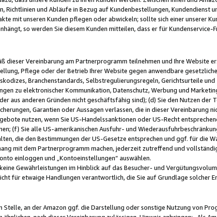
, Richtlinien und Abläufe in Bezug auf Kundenbestellungen, Kundendienst 
kte mit unseren Kunden pflegen oder abwickeln; sollte sich einer unserer Ku
nhängt, so werden Sie diesem Kunden mitteilen, dass er für Kundenservic
emäß dieser Vereinbarung am Partnerprogramm teilnehmen und Ihre Website er
ellung, Pflege oder der Betrieb Ihrer Website gegen anwendbare gesetzlich
skodizes, Branchenstandards, Selbstregulierungsregeln, Gerichtsurteile und 
ngen zu elektronischer Kommunikation, Datenschutz, Werbung und Marketing)
 oder aus anderen Gründen nicht geschäftsfähig sind); (d) Sie den Nutzen de
cherungen, Garantien oder Aussagen verlassen, die in dieser Vereinbarung nich
gebote nutzen, wenn Sie US-Handelssanktionen oder US-Recht entsprechen
men; (f) Sie alle US-amerikanischen Ausfuhr- und Wiederausfuhrbeschränkun
ten, die den Bestimmungen der US-Gesetze entsprechen und ggf. für die Wa
hang mit dem Partnerprogramm machen, jederzeit zutreffend und vollständig 
 Konto einloggen und „Kontoeinstellungen“ auswählen.
keine Gewährleistungen im Hinblick auf das Besucher- und Vergütungsvolu
icht für etwaige Handlungen verantwortlich, die Sie auf Grundlage solcher
en Stelle, an der Amazon ggf. die Darstellung oder sonstige Nutzung von Pr
 ähnlichen, nach dieser Vereinbarung zulässigen, Hinweis anbringen: „Als Ama