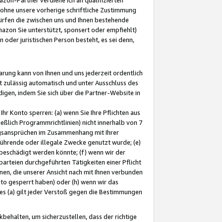
ohne unsere vorherige schriftliche Zustimmung
ürfen die zwischen uns und Ihnen bestehende
mazon Sie unterstützt, sponsert oder empfiehlt)
oder juristischen Person besteht, es sei denn,
arung kann von Ihnen und uns jederzeit ordentlich
t zulässig automatisch und unter Ausschluss des
gen, indem Sie sich über die Partner-Website in
hr Konto sperren: (a) wenn Sie Ihre Pflichten aus
eßlich Programmrichtlinien) nicht innerhalb von 7
ngsansprüchen im Zusammenhang mit Ihrer
ührende oder illegale Zwecke genutzt wurde; (e)
eschädigt werden könnte; (f) wenn wir der
rteien durchgeführten Tätigkeiten einer Pflicht
nen, die unserer Ansicht nach mit Ihnen verbunden
nto gesperrt haben) oder (h) wenn wir das
 (a) gilt jeder Verstoß gegen die Bestimmungen
ehalten, um sicherzustellen, dass der richtige