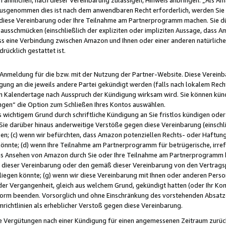
usgenommen dies ist nach dem anwendbaren Recht erforderlich, werden Sie 
f diese Vereinbarung oder Ihre Teilnahme am Partnerprogramm machen. Sie d
usschmücken (einschließlich der expliziten oder impliziten Aussage, dass A
 eine Verbindung zwischen Amazon und Ihnen oder einer anderen natürlichen 
rücklich gestattet ist.
r Anmeldung für die bzw. mit der Nutzung der Partner-Website. Diese Vereinb
gung an die jeweils andere Partei gekündigt werden (falls nach lokalem Rech
n Kalendertage nach Ausspruch der Kündigung wirksam wird. Sie können kündi
ngen“ die Option zum Schließen Ihres Kontos auswählen.
 wichtigem Grund durch schriftliche Kündigung an Sie fristlos kündigen oder I
 Sie darüber hinaus anderweitige Verstöße gegen diese Vereinbarung (einschli
ben; (c) wenn wir befürchten, dass Amazon potenziellen Rechts- oder Haftu
nnte; (d) wenn Ihre Teilnahme am Partnerprogramm für betrügerische, irref
das Ansehen von Amazon durch Sie oder Ihre Teilnahme am Partnerprogramm b
ieser Vereinbarung oder den gemäß dieser Vereinbarung von den Vertragspa
liegen könnte; (g) wenn wir diese Vereinbarung mit Ihnen oder anderen Perso
 der Vergangenheit, gleich aus welchem Grund, gekündigt hatten (oder Ihr Ko
rm beenden. Vorsorglich und ohne Einschränkung des vorstehenden Absatzes
richtlinien als erheblicher Verstoß gegen diese Vereinbarung.
e Vergütungen nach einer Kündigung für einen angemessenen Zeitraum zurückb