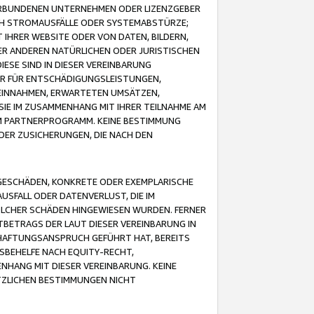
VERBUNDENEN UNTERNEHMEN ODER LIZENZGEBER
ICH STROMAUSFÄLLE ODER SYSTEMABSTÜRZE;
IHRER WEBSITE ODER VON DATEN, BILDERN,
ER ANDEREN NATÜRLICHEN ODER JURISTISCHEN
ESE SIND IN DIESER VEREINBARUNG
R FÜR ENTSCHÄDIGUNGSLEISTUNGEN,
EINNAHMEN, ERWARTETEN UMSÄTZEN,
SIE IM ZUSAMMENHANG MIT IHRER TEILNAHME AM
M PARTNERPROGRAMM. KEINE BESTIMMUNG
DER ZUSICHERUNGEN, DIE NACH DEN
GESCHÄDEN, KONKRETE ODER EXEMPLARISCHE
SFALL ODER DATENVERLUST, DIE IM
OLCHER SCHÄDEN HINGEWIESEN WURDEN. FERNER
BETRAGS DER LAUT DIESER VEREINBARUNG IN
HAFTUNGSANSPRUCH GEFÜHRT HAT, BEREITS
SBEHELFE NACH EQUITY-RECHT,
NHANG MIT DIESER VEREINBARUNG. KEINE
TZLICHEN BESTIMMUNGEN NICHT