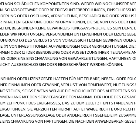
FREI VON SCHÄDLICHEN KOMPONENTEN SIND. WEDER WIR NOCH UNSERE 
VIREN, SCHADSOFTWARE ODER BETRIEBSUNTERBRECHUNGEN, EINSCHLIESSL
ÄNDERUNG ODER LÖSCHUNG, VERNICHTUNG, BESCHÄDIGUNG ODER VERLUST 
INHALTEN. BERATUNG ODER INFORMATIONEN, DIE SIE VON UNS ODER EIN
LTEN, BEGRÜNDEN KEINE GEWÄHRLEISTUNGSANSPRÜCHE, ES SEIN DENN, DI
WEDER WIR NOCH UNSERE VERBUNDENEN UNTERNEHMEN ODER LIZENZGEBE
FGRUND (X) DES VERLUSTS VON VORAUSSICHTLICHEN GEWINNEN ODER 
 (Y) VON INVESTITIONEN, AUFWENDUNGEN ODER VERPFLICHTUNGEN, DIE 
EN ODER (Z) DER BEENDIGUNG ODER AUSSETZUNG IHRER TEILNAHME A
LUSS ODER EINE EINSCHRÄNKUNG VON GEWÄHRLEISTUNGEN, HAFTUNGEN O
NICHT AUSGESCHLOSSEN ODER EINGESCHRÄNKT WERDEN KÖNNEN.
EHMEN ODER LIZENZGEBER HAFTEN FÜR MITTELBARE, NEBEN- ODER FOL
R EINNAHMEN ODER GEWINNE, VERLUST VON FIRMENWERT, NUTZUNGSAU
TSTEHEN, SELBST WENN WIR AUF DIE MÖGLICHKEIT DES AUFTRETENS S
MENHANG MIT DEN SERVICEANGEBOTEN MAXIMAL DER HÖHE DES GESAMT
M ZEITPUNKT DES EREIGNISSES, DAS ZU DEM ZULETZT ENTSTANDENEN 
ERGÜTUNGEN. SIE VERZICHTEN HIERMIT AUF ETWAIGE RECHTE UND RECHT
KLAGE, UNTERLASSUNGSKLAGE ODER ANDERE RECHTSBEHELFE IM ZUSAMME
NE EINSCHRÄNKUNG VON HAFTUNGEN, DIE NACH DEN ANWENDBAREN GESE