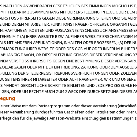
 NACH DEN ANWENDBAREN GESETZLICHEN BESTIMMUNGEN MÖGLICH IST, S
MITTELBAR IM ZUSAMMENHANG MIT DER ERSTELLUNG, PFLEGE ODER DEM BE
ERSTOSS IHRERSEITS GEGEN DIESE VEREINBARUNG STEHEN UND SIE VERP
UND DEREN MITARBEITER, FUNKTIONSTRÄGER (OFFICERS), ORGANMITGLI
N, HAFTUNGEN, KOSTEN UND AUSLAGEN (EINSCHLIESSLICH ANGEMESSENE
HEN MIT (A) IHRER WEBSITE BZW. AUF IHRER WEBSITE ERSCHEINENDEM M
LS MIT ANDEREN APPLIKATIONEN, INHALTEN ODER PROZESSEN, (B) DER 
RMARKTUNG IHRER WEBSITE ODER DES GGF. AUF ODER INNERHALB IHRER W
ABHÄNGIG DAVON, OB DIESE NUTZUNG GEMÄSS DIESER VEREINBARUNG B
EINEM VERSTOSS IHRERSEITS GEGEN EINE BESTIMMUNG DIESER VEREINBARU
D ZOLLABGABEN ODER MIT DER EINTREIBUNG, ZAHLUNG ODER DEM AUSBLEI
FÜLLUNG DER STEUERREGISTRIERUNGSVERPFLICHTUNGEN ODER ZOLLVERPF
W. SEITENS IHRER MITARBEITER ODER AUFTRAGNEHMER. WIR UND UNSERE
ES MANDAT GERICHTLICHE SCHRITTE EINLEITEN UND JEDE PROZESSUALE 
GEN, ODER UM RECHTE AUCH ZUM ZWECK DER DURCHSETZUNG DIESES AR
ilegung
endeiner Weise mit dem Partnerprogramm oder dieser Vereinbarung (einschließl
ieser Vereinbarung durchgeführten Geschäften oder Tätigkeiten oder Ihrer 
iegt den für die jeweilige Amazon-Website einschlägigen Bestimmungen z