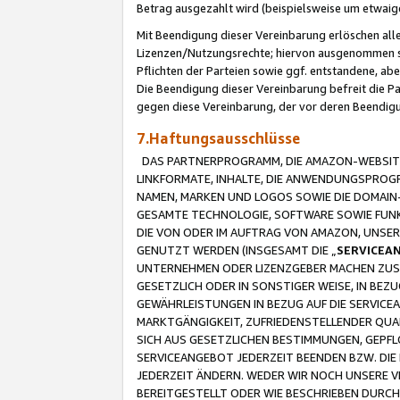
Betrag ausgezahlt wird (beispielsweise um etwai
Mit Beendigung dieser Vereinbarung erlöschen alle
Lizenzen/Nutzungsrechte; hiervon ausgenommen sind
Pflichten der Parteien sowie ggf. entstandene, ab
Die Beendigung dieser Vereinbarung befreit die P
gegen diese Vereinbarung, der vor deren Beendi
7.Haftungsausschlüsse
DAS PARTNERPROGRAMM, DIE AMAZON-WEBSITE,
LINKFORMATE, INHALTE, DIE ANWENDUNGSPRO
NAMEN, MARKEN UND LOGOS SOWIE DIE DOMAIN
GESAMTE TECHNOLOGIE, SOFTWARE SOWIE FUNKT
DIE VON ODER IM AUFTRAG VON AMAZON, UNS
GENUTZT WERDEN (INSGESAMT DIE „
SERVICEA
UNTERNEHMEN ODER LIZENZGEBER MACHEN ZUSI
GESETZLICH ODER IN SONSTIGER WEISE, IN BE
GEWÄHRLEISTUNGEN IN BEZUG AUF DIE SERVICE
MARKTGÄNGIGKEIT, ZUFRIEDENSTELLENDER QUA
SICH AUS GESETZLICHEN BESTIMMUNGEN, GEPFL
SERVICEANGEBOT JEDERZEIT BEENDEN BZW. DIE
JEDERZEIT ÄNDERN. WEDER WIR NOCH UNSERE 
BEREITGESTELLT ODER WIE BESCHRIEBEN DURC