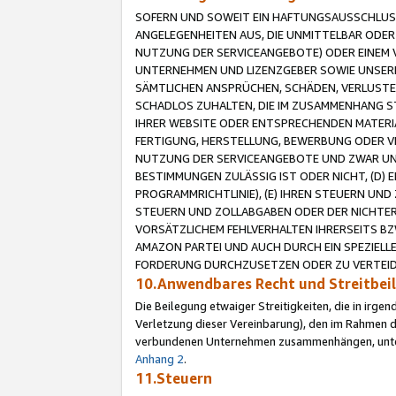
SOFERN UND SOWEIT EIN HAFTUNGSAUSSCHLUSS
ANGELEGENHEITEN AUS, DIE UNMITTELBAR ODER 
NUTZUNG DER SERVICEANGEBOTE) ODER EINEM V
UNTERNEHMEN UND LIZENZGEBER SOWIE UNSERE 
SÄMTLICHEN ANSPRÜCHEN, SCHÄDEN, VERLUSTE
SCHADLOS ZUHALTEN, DIE IM ZUSAMMENHANG STE
IHRER WEBSITE ODER ENTSPRECHENDEN MATERIA
FERTIGUNG, HERSTELLUNG, BEWERBUNG ODER VE
NUTZUNG DER SERVICEANGEBOTE UND ZWAR UN
BESTIMMUNGEN ZULÄSSIG IST ODER NICHT, (D) 
PROGRAMMRICHTLINIE), (E) IHREN STEUERN UN
STEUERN UND ZOLLABGABEN ODER DER NICHTER
VORSÄTZLICHEM FEHLVERHALTEN IHRERSEITS BZ
AMAZON PARTEI UND AUCH DURCH EIN SPEZIELL
FORDERUNG DURCHZUSETZEN ODER ZU VERTEIDI
10.Anwendbares Recht und Streitbe
Die Beilegung etwaiger Streitigkeiten, die in irg
Verletzung dieser Vereinbarung), den im Rahmen d
verbundenen Unternehmen zusammenhängen, unterl
Anhang 2
.
11.Steuern