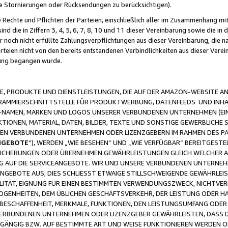
ge Stornierungen oder Rücksendungen zu berücksichtigen).
 Rechte und Pflichten der Parteien, einschließlich aller im Zusammenhang m
 die in Ziffern 3, 4, 5, 6, 7, 8, 10 und 11 dieser Vereinbarung sowie die in
er noch nicht erfüllte Zahlungsverpflichtungen aus dieser Vereinbarung, die
arteien nicht von den bereits entstandenen Verbindlichkeiten aus dieser Ver
gung begangen wurde.
 PRODUKTE UND DIENSTLEISTUNGEN, DIE AUF DER AMAZON-WEBSITE AN
GRAMMIERSCHNITTSTELLE FÜR PRODUKTWERBUNG, DATENFEEDS UND INH
-NAMEN, MARKEN UND LOGOS UNSERER VERBUNDENEN UNTERNEHMEN (EIN
IONEN, MATERIAL, DATEN, BILDER, TEXTE UND SONSTIGE GEWERBLICHE 
EREN VERBUNDENEN UNTERNEHMEN ODER LIZENZGEBERN IM RAHMEN DES 
NGEBOTE
“), WERDEN „WIE BESEHEN“ UND „WIE VERFÜGBAR“ BEREITGEST
CHERUNGEN ODER ÜBERNEHMEN GEWÄHRLEISTUNGEN GLEICH WELCHER AR
ZUG AUF DIE SERVICEANGEBOTE. WIR UND UNSERE VERBUNDENEN UNTERNEH
ANGEBOTE AUS; DIES SCHLIESST ETWAIGE STILLSCHWEIGENDE GEWÄHRLE
LITÄT, EIGNUNG FÜR EINEN BESTIMMTEN VERWENDUNGSZWECK, NICHTVER
OGENHEITEN, DEM ÜBLICHEN GESCHÄFTSVERKEHR, DER LEISTUNG ODER H
 BESCHAFFENHEIT, MERKMALE, FUNKTIONEN, DEN LEISTUNGSUMFANG ODER
VERBUNDENEN UNTERNEHMEN ODER LIZENZGEBER GEWÄHRLEISTEN, DASS D
HGÄNGIG BZW. AUF BESTIMMTE ART UND WEISE FUNKTIONIEREN WERDEN 