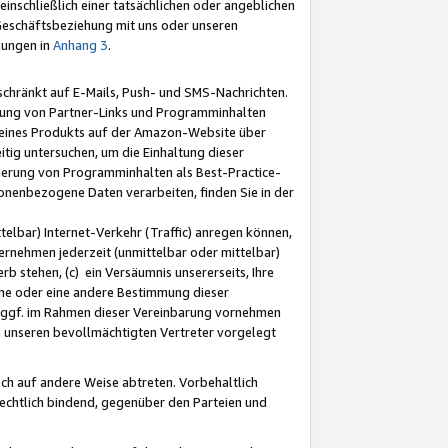
nschließlich einer tatsächlichen oder angeblichen
Geschäftsbeziehung mit uns oder unseren
mungen in
Anhang 3
.
schränkt auf E-Mails, Push- und SMS-Nachrichten.
ellung von Partner-Links und Programminhalten
 eines Produkts auf der Amazon-Website über
tig untersuchen, um die Einhaltung dieser
ntierung von Programminhalten als Best-Practice-
sonenbezogene Daten verarbeiten, finden Sie in der
telbar) Internet-Verkehr (Traffic) anregen können,
rnehmen jederzeit (unmittelbar oder mittelbar)
b stehen, (c) ein Versäumnis unsererseits, Ihre
fene oder eine andere Bestimmung dieser
r ggf. im Rahmen dieser Vereinbarung vornehmen
ch unseren bevollmächtigten Vertreter vorgelegt
ch auf andere Weise abtreten. Vorbehaltlich
rechtlich bindend, gegenüber den Parteien und