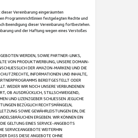
it dieser Vereinbarung eingeräumten
 den Programmrichtlinien festgelegten Rechte und
 nach Beendigung dieser Vereinbarung fortbestehen.
einbarung und der Haftung wegen eines Verstoßes
GEBOTEN WERDEN, SOWIE PARTNER-LINKS,
ALTE VON PRODUKTWERBUNG, UNSERE DOMAIN-
SCHLIESSLICH DER AMAZON-MARKEN) UND DIE
SCHUTZRECHTE, INFORMATIONEN UND INHALTE,
PARTNERPROGRAMMS BEREITGESTELLT ODER
ELLT. WEDER WIR NOCH UNSERE VERBUNDENEN
T, OB AUSDRÜCKLICH, STILLSCHWEIGEND,
MEN UND LIZENZGEBER SCHLIESSEN JEGLICHE
ISTUNGEN BEZÜGLICH RECHTSMÄNGELN,
LETZUNG SOWIE GEWÄHRLEISTUNGEN EIN, DIE
ANDELSBRÄUCHEN ERGEBEN. WIR KÖNNEN EIN
 DIE GELTUNG EINES SERVICE-ANGEBOTS
IE SERVICEANGEBOTE WEITERHIN
ODER DASS DIESE ANGEBOTE OHNE