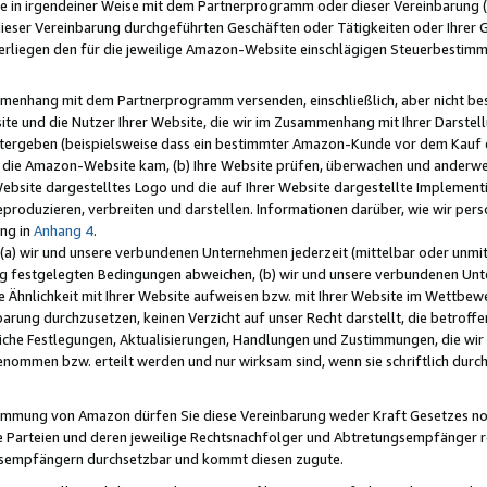
e in irgendeiner Weise mit dem Partnerprogramm oder dieser Vereinbarung (ei
ieser Vereinbarung durchgeführten Geschäften oder Tätigkeiten oder Ihrer 
liegen den für die jeweilige Amazon-Website einschlägigen Steuerbestim
mmenhang mit dem Partnerprogramm versenden, einschließlich, aber nicht be
site und die Nutzer Ihrer Website, die wir im Zusammenhang mit Ihrer Darst
itergeben (beispielsweise dass ein bestimmter Amazon-Kunde vor dem Kauf
uf die Amazon-Website kam, (b) Ihre Website prüfen, überwachen und anderwei
r Website dargestelltes Logo und die auf Ihrer Website dargestellte Impleme
reproduzieren, verbreiten und darstellen. Informationen darüber, wie wir per
ng in
Anhang 4
.
 (a) wir und unsere verbundenen Unternehmen jederzeit (mittelbar oder unmit
ng festgelegten Bedingungen abweichen, (b) wir und unsere verbundenen Unte
 Ähnlichkeit mit Ihrer Website aufweisen bzw. mit Ihrer Website im Wettbewer
barung durchzusetzen, keinen Verzicht auf unser Recht darstellt, die betrof
liche Festlegungen, Aktualisierungen, Handlungen und Zustimmungen, die wi
enommen bzw. erteilt werden und nur wirksam sind, wenn sie schriftlich dur
stimmung von Amazon dürfen Sie diese Vereinbarung weder Kraft Gesetzes no
die Parteien und deren jeweilige Rechtsnachfolger und Abtretungsempfänger 
ngsempfängern durchsetzbar und kommt diesen zugute.