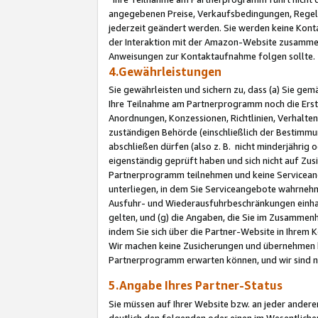
angegebenen Preise, Verkaufsbedingungen, Regeln
jederzeit geändert werden. Sie werden keine Konta
der Interaktion mit der Amazon-Website zusamme
Anweisungen zur Kontaktaufnahme folgen sollte.
4.Gewährleistungen
Sie gewährleisten und sichern zu, dass (a) Sie g
Ihre Teilnahme am Partnerprogramm noch die Erst
Anordnungen, Konzessionen, Richtlinien, Verhalten
zuständigen Behörde (einschließlich der Bestimmu
abschließen dürfen (also z. B. nicht minderjährig
eigenständig geprüft haben und sich nicht auf Zusi
Partnerprogramm teilnehmen und keine Servicean
unterliegen, in dem Sie Serviceangebote wahrneh
Ausfuhr- und Wiederausfuhrbeschränkungen einhal
gelten, und (g) die Angaben, die Sie im Zusammen
indem Sie sich über die Partner-Website in Ihrem
Wir machen keine Zusicherungen und übernehmen 
Partnerprogramm erwarten können, und wir sind n
5.Angabe Ihres Partner-Status
Sie müssen auf Ihrer Website bzw. an jeder ander
deutlich den folgenden oder einen im Wesentlichen