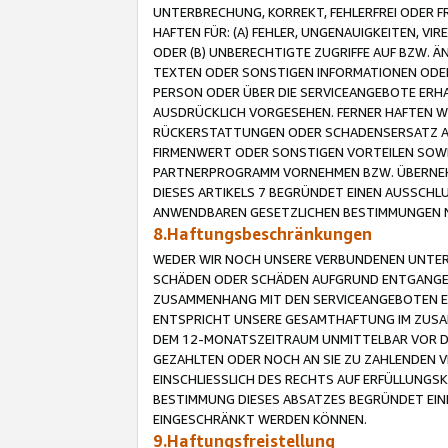
UNTERBRECHUNG, KORREKT, FEHLERFREI ODER 
HAFTEN FÜR: (A) FEHLER, UNGENAUIGKEITEN, 
ODER (B) UNBERECHTIGTE ZUGRIFFE AUF BZW. 
TEXTEN ODER SONSTIGEN INFORMATIONEN ODER 
PERSON ODER ÜBER DIE SERVICEANGEBOTE ERHA
AUSDRÜCKLICH VORGESEHEN. FERNER HAFTEN 
RÜCKERSTATTUNGEN ODER SCHADENSERSATZ AU
FIRMENWERT ODER SONSTIGEN VORTEILEN SOWIE
PARTNERPROGRAMM VORNEHMEN BZW. ÜBERNEHM
DIESES ARTIKELS 7 BEGRÜNDET EINEN AUSSCH
ANWENDBAREN GESETZLICHEN BESTIMMUNGEN 
8.Haftungsbeschränkungen
WEDER WIR NOCH UNSERE VERBUNDENEN UNTERN
SCHÄDEN ODER SCHÄDEN AUFGRUND ENTGANGENE
ZUSAMMENHANG MIT DEN SERVICEANGEBOTEN EN
ENTSPRICHT UNSERE GESAMTHAFTUNG IM ZUSAM
DEM 12-MONATSZEITRAUM UNMITTELBAR VOR DE
GEZAHLTEN ODER NOCH AN SIE ZU ZAHLENDEN V
EINSCHLIESSLICH DES RECHTS AUF ERFÜLLUNGS
BESTIMMUNG DIESES ABSATZES BEGRÜNDET EI
EINGESCHRÄNKT WERDEN KÖNNEN.
9.Haftungsfreistellung