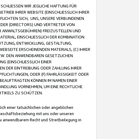
CHLIESSEN WIR JEGLICHE HAFTUNG FÜR
TRIEB IHRER WEBSITE (EINSCHLIESSLICH IHRER
FLICHTEN SICH, UNS, UNSERE VERBUNDENEN
EDER (DIRECTORS) UND VERTRETER VON
R ANWALTSGEBÜHREN) FREIZUSTELLEN UND
ATERIAL, EINSCHLIESSLICH DER KOMBINATION
NUTZUNG, ENTWICKLUNG, GESTALTUNG,
EBSEITE ERSCHEINENDEN MATERIALS, (C) IHRER
ZW. DEN ANWENDBAREN GESETZLICHEN
NG (EINSCHLIESSLICH EINER
BEN DER EINTREIBUNG ODER ZAHLUNG IHRER
LICHTUNGEN, ODER (F) FAHRLÄSSIGKEIT ODER
 BEAUFTRAGTEN KÖNNEN IM NAMEN EINER
HANDLUNG VORNEHMEN, UM EINE RECHTLICHE
TIKELS ZU SCHÜTZEN.
ich einer tatsächlichen oder angeblichen
Geschäftsbeziehung mit uns oder unseren
u anwendbarem Recht und Streitbeilegung in