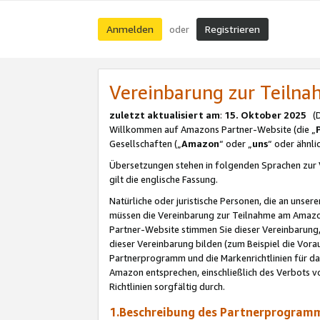
Anmelden
Registrieren
oder
Vereinbarung zur Teil
zuletzt aktualisiert am
:
15. Oktober 2025
(De
Willkommen auf Amazons Partner-Website (die „
Gesellschaften („
Amazon
“ oder „
uns
“ oder ähnl
Übersetzungen stehen in folgenden Sprachen zur 
gilt die englische Fassung.
Natürliche oder juristische Personen, die an uns
müssen die Vereinbarung zur Teilnahme am Amaz
Partner-Website stimmen Sie dieser Vereinbarung,
dieser Vereinbarung bilden (zum Beispiel die Vo
Partnerprogramm und die Markenrichtlinien für da
Amazon entsprechen, einschließlich des Verbots vo
Richtlinien sorgfältig durch.
1.Beschreibung des Partnerprogra