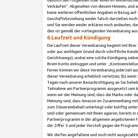
Verkäufen“. Abgesehen von diesem Hinweis, und a
keine weiteren öffentlichen Angaben in Bezug au
Geschäftsbeziehung weder falsch darstellen noch a
und Sie werden weder erklären noch andeuten, dass
dies ist gemäß der vorliegenden Vereinbarung ausd
6.Laufzeit und Kündigung
Die Laufzeit dieser Vereinbarung beginnt mit Ihre
oder aus wichtigem Grund durch schriftliche Kündi
Gerichtswegs), wobei eine solche Kündigung siebe
Ihrem Konto einloggen und unter „Kontoeinstellu
Ferner können wir diese Vereinbarung jederzeit aus
dieser Vereinbarung erheblich verletzen; (b) wenn
Tagen nach unserer Benachrichtigung an Sie behe
Teilnahme am Partnerprogramm ausgesetzt sein kö
wenn wir der Meinung sind, dass die Marke oder 
Meinung sind, dass Amazon im Zusammenhang mit d
zum Steuereinbehalt unterliegt oder künftig unter
sind oder gemeinsam mit Ihnen agieren, bereits in
Partnerprogramm in der allgemein angebotenen Fo
der Ziffer 5 und jeder Verstoß gegen die Programm
Wir dürfen angefallene und noch nicht ausgezahlt