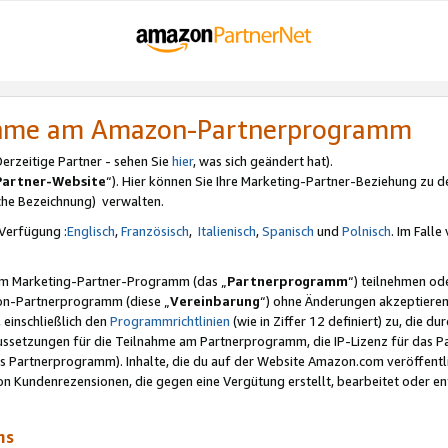
nahme am Amazon-Partnerprogramm
rzeitige Partner - sehen Sie
hier
, was sich geändert hat).
Partner-Website
“). Hier können Sie Ihre Marketing-Partner-Beziehung zu d
iche Bezeichnung) verwalten.
Verfügung :
Englisch
,
Französisch
,
Italienisch
,
Spanisch
und
Polnisch
. Im Fall
erem Marketing-Partner-Programm (das „
Partnerprogramm
“) teilnehmen od
on-Partnerprogramm (diese „
Vereinbarung
“) ohne Änderungen akzeptieren
 einschließlich den
Programmrichtlinien
(wie in Ziffer 12 definiert) zu, die 
raussetzungen für die Teilnahme am Partnerprogramm, die IP-Lizenz für das
s Partnerprogramm). Inhalte, die du auf der Website Amazon.com veröffentl
n Kundenrezensionen, die gegen eine Vergütung erstellt, bearbeitet oder ent
mms