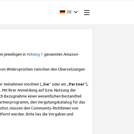
DE
en jeweiligen in
Anhang 1
genannten Amazon-
e von Widersprüchen zwischen den Übersetzungen
er teilnehmen möchten („
Sie
“ oder ein „
Partner
“),
. Mit Ihrer Anmeldung auf bzw. Nutzung der
durch Bezugnahme einen wesentlichen Bestandteil
 Partnerprogramm, den Vergütungskatalog für das
ichst, müssen den Community-Richtlinien von
fernt werden. Bitte lies die Vorgaben und