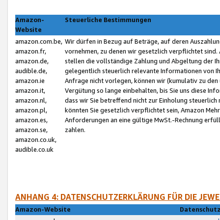
Amazon-
Steuerliche Bestimmungen
Website
amazon.com.be,
Wir dürfen in Bezug auf Beträge, auf deren Auszahlun
amazon.fr,
vornehmen, zu denen wir gesetzlich verpflichtet sind
amazon.de,
stellen die vollständige Zahlung und Abgeltung der 
audible.de,
gelegentlich steuerlich relevante Informationen von I
amazon.ie
Anfrage nicht vorlegen, können wir (kumulativ zu de
amazon.it,
Vergütung so lange einbehalten, bis Sie uns diese Inf
amazon.nl,
dass wir Sie betreffend nicht zur Einholung steuerlich 
amazon.pl,
könnten Sie gesetzlich verpflichtet sein, Amazon Meh
amazon.es,
Anforderungen an eine gültige MwSt.-Rechnung erfüllt
amazon.se,
zahlen.
amazon.co.uk,
audible.co.uk
ANHANG 4: DATENSCHUTZERKLÄRUNG FÜR DIE JEWE
Amazon-Website
Datenschutz