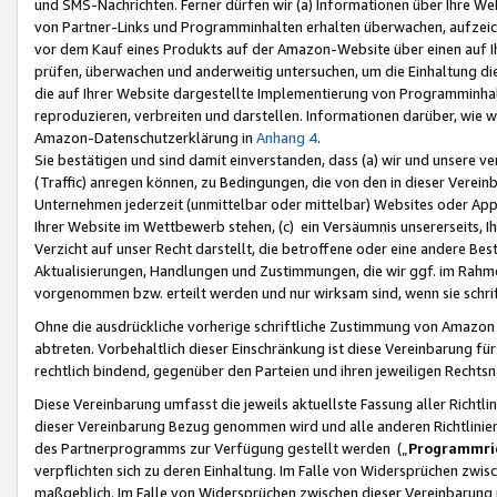
und SMS-Nachrichten. Ferner dürfen wir (a) Informationen über Ihre We
von Partner-Links und Programminhalten erhalten überwachen, aufzei
vor dem Kauf eines Produkts auf der Amazon-Website über einen auf Ih
prüfen, überwachen und anderweitig untersuchen, um die Einhaltung dies
die auf Ihrer Website dargestellte Implementierung von Programminhalt
reproduzieren, verbreiten und darstellen. Informationen darüber, wie w
Amazon-Datenschutzerklärung in
Anhang 4
.
Sie bestätigen und sind damit einverstanden, dass (a) wir und unsere 
(Traffic) anregen können, zu Bedingungen, die von den in dieser Vere
Unternehmen jederzeit (unmittelbar oder mittelbar) Websites oder Appl
Ihrer Website im Wettbewerb stehen, (c) ein Versäumnis unsererseits, I
Verzicht auf unser Recht darstellt, die betroffene oder eine andere B
Aktualisierungen, Handlungen und Zustimmungen, die wir ggf. im Rahme
vorgenommen bzw. erteilt werden und nur wirksam sind, wenn sie schri
Ohne die ausdrückliche vorherige schriftliche Zustimmung von Amazon
abtreten. Vorbehaltlich dieser Einschränkung ist diese Vereinbarung f
rechtlich bindend, gegenüber den Parteien und ihren jeweiligen Rech
Diese Vereinbarung umfasst die jeweils aktuellste Fassung aller Richtli
dieser Vereinbarung Bezug genommen wird und alle anderen Richtlinie
des Partnerprogramms zur Verfügung gestellt werden („
Programmric
verpflichten sich zu deren Einhaltung. Im Falle von Widersprüchen zwi
maßgeblich. Im Falle von Widersprüchen zwischen dieser Vereinbarun