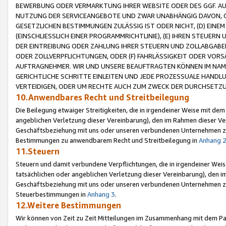
BEWERBUNG ODER VERMARKTUNG IHRER WEBSITE ODER DES GGF. AUF 
NUTZUNG DER SERVICEANGEBOTE UND ZWAR UNABHÄNGIG DAVON, O
GESETZLICHEN BESTIMMUNGEN ZULÄSSIG IST ODER NICHT, (D) EINE
(EINSCHLIESSLICH EINER PROGRAMMRICHTLINIE), (E) IHREN STEUER
DER EINTREIBUNG ODER ZAHLUNG IHRER STEUERN UND ZOLLABGAB
ODER ZOLLVERPFLICHTUNGEN, ODER (F) FAHRLÄSSIGKEIT ODER VORS
AUFTRAGNEHMER. WIR UND UNSERE BEAUFTRAGTEN KÖNNEN IM NAME
GERICHTLICHE SCHRITTE EINLEITEN UND JEDE PROZESSUALE HAND
VERTEIDIGEN, ODER UM RECHTE AUCH ZUM ZWECK DER DURCHSETZU
10.Anwendbares Recht und Streitbeilegung
Die Beilegung etwaiger Streitigkeiten, die in irgendeiner Weise mit de
angeblichen Verletzung dieser Vereinbarung), den im Rahmen dieser Ve
Geschäftsbeziehung mit uns oder unseren verbundenen Unternehmen zu
Bestimmungen zu anwendbarem Recht und Streitbeilegung in
Anhang 
11.Steuern
Steuern und damit verbundene Verpflichtungen, die in irgendeiner Wei
tatsächlichen oder angeblichen Verletzung dieser Vereinbarung), den 
Geschäftsbeziehung mit uns oder unseren verbundenen Unternehmen z
Steuerbestimmungen in
Anhang 3
.
12.Weitere Bestimmungen
Wir können von Zeit zu Zeit Mitteilungen im Zusammenhang mit dem Par