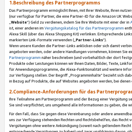
1.Beschreibung des Partnerprogramms
Das Partnerprogramm ermöglicht Ihnen, mit Ihrer Website, Ihren nutzer
(nur verfügbar für Partner, die eine Partner-ID für die Amazon UK We
„
Website
“) Geld zu verdienen, indem Sie Ihre Website mit einer der in
ist, einer anderen im
Vergütungskatalog für das Partnerprogramm
enth
Alexa Skill (über das Alexa Shopping Kit) verlinken. Entsprechende Lin
markierten Link-Formate verwenden („
Partner-Links
“).
Wenn unsere Kunden die Partner-Links anklicken oder sich damit verbi
angeboten werden, oder andere Handlungen vornehmen, können Sie eine
Partnerprogramm
näher beschrieben (und vorbehaltlich der dort festg
Produkte oder Leistungen können wir Ihnen Daten, Bilder, Texte, Linkfo
für Anwendungsprogramme, die Alexa-Funktionalität und weitere Inf
zur Verfügung stellen. Der Begriff „Programminhalte“ bezieht sich dabe
in Bezug auf Produkte, die auf Websites angeboten werden, bei denen 
2.Compliance-Anforderungen für das Partnerprog
Ihre Teilnahme am Partnerprogramm und der Bezug einer Vergütung setz
Sie sind verpflichtet, uns umgehend alle Informationen zu geben, die w
Für den Fall, dass Sie gegen diese Vereinbarung oder andere anwendba
uns zur Verfügung stehenden Rechten und Rechtsbehelfen, das Recht vo
Vergütungen ohne weitere Ankündigung (soweit nach geltendem Recht z
entsprechende Vergütungen zu haben) und zwar unabhängig davon, ob 