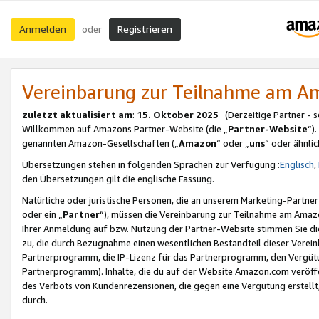
Anmelden
Registrieren
oder
Vereinbarung zur Teilnahme am 
zuletzt aktualisiert am
:
15. Oktober 2025
(Derzeitige Partner - 
Willkommen auf Amazons Partner-Website (die „
Partner-Website
“)
genannten Amazon-Gesellschaften („
Amazon
“ oder „
uns
“ oder ähnli
Übersetzungen stehen in folgenden Sprachen zur Verfügung :
Englisch
,
den Übersetzungen gilt die englische Fassung.
Natürliche oder juristische Personen, die an unserem Marketing-Partn
oder ein „
Partner
“), müssen die Vereinbarung zur Teilnahme am Ama
Ihrer Anmeldung auf bzw. Nutzung der Partner-Website stimmen Sie die
zu, die durch Bezugnahme einen wesentlichen Bestandteil dieser Verei
Partnerprogramm, die IP-Lizenz für das Partnerprogramm, den Vergütu
Partnerprogramm). Inhalte, die du auf der Website Amazon.com veröffe
des Verbots von Kundenrezensionen, die gegen eine Vergütung erstellt, 
durch.