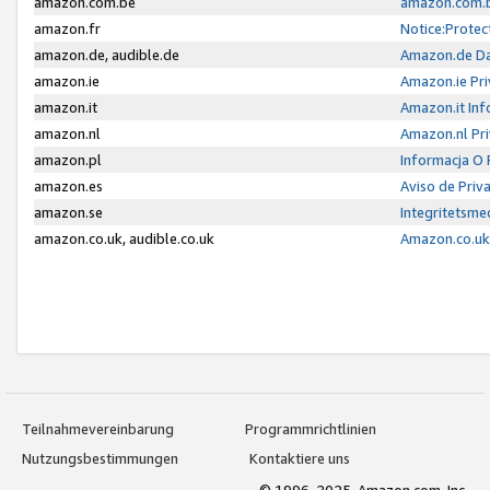
amazon.com.be
amazon.com.b
amazon.fr
Notice:Protec
amazon.de, audible.de
Amazon.de Da
amazon.ie
Amazon.ie Pri
amazon.it
Amazon.it Inf
amazon.nl
Amazon.nl Pri
amazon.pl
Informacja O
amazon.es
Aviso de Priv
amazon.se
Integritetsm
amazon.co.uk, audible.co.uk
Amazon.co.uk 
Teilnahmevereinbarung
Programmrichtlinien
Nutzungsbestimmungen
Kontaktiere uns