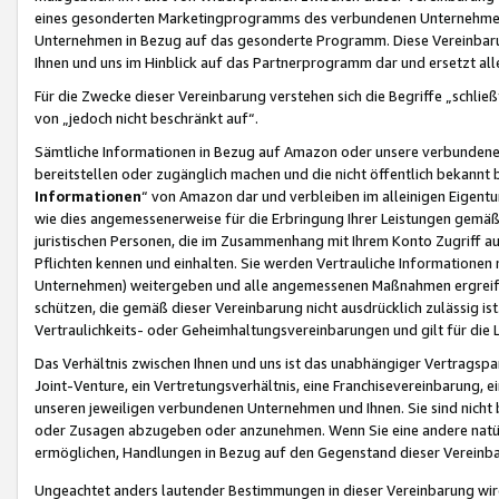
eines gesonderten Marketingprogramms des verbundenen Unternehmens
Unternehmen in Bezug auf das gesonderte Programm. Diese Vereinbarung
Ihnen und uns im Hinblick auf das Partnerprogramm dar und ersetzt al
Für die Zwecke dieser Vereinbarung verstehen sich die Begriffe „schließ
von „jedoch nicht beschränkt auf“.
Sämtliche Informationen in Bezug auf Amazon oder unsere verbunde
bereitstellen oder zugänglich machen und die nicht öffentlich bekannt bz
Informationen
“ von Amazon dar und verbleiben im alleinigen Eigent
wie dies angemessenerweise für die Erbringung Ihrer Leistungen gemäß d
juristischen Personen, die im Zusammenhang mit Ihrem Konto Zugriff au
Pflichten kennen und einhalten. Sie werden Vertrauliche Informationen 
Unternehmen) weitergeben und alle angemessenen Maßnahmen ergreifen
schützen, die gemäß dieser Vereinbarung nicht ausdrücklich zulässig is
Vertraulichkeits- oder Geheimhaltungsvereinbarungen und gilt für die
Das Verhältnis zwischen Ihnen und uns ist das unabhängiger Vertragspa
Joint-Venture, ein Vertretungsverhältnis, eine Franchisevereinbarung, 
unseren jeweiligen verbundenen Unternehmen und Ihnen. Sie sind ni
oder Zusagen abzugeben oder anzunehmen. Wenn Sie eine andere natürli
ermöglichen, Handlungen in Bezug auf den Gegenstand dieser Vereinbar
Ungeachtet anders lautender Bestimmungen in dieser Vereinbarung wird