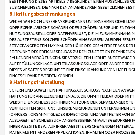
BESTIMMUNG DIESES ARTIKELS 7 BEGRÜNDET EINEN AUSSCHLUSS 
ZUSICHERUNGEN, DIE NACH DEN ANWENDBAREN GESETZLICHEN BE
8.Haftungsbeschränkungen
WEDER WIR NOCH UNSERE VERBUNDENEN UNTERNEHMEN ODER LIZEN
ODER EXEMPLARISCHE SCHÄDEN ODER SCHÄDEN AUFGRUND ENTGANG
NUTZUNGSAUSFALL ODER DATENVERLUST, DIE IM ZUSAMMENHANG MI
DES AUFTRETENS SOLCHER SCHÄDEN HINGEWIESEN WURDEN. FERN
SERVICEANGEBOTEN MAXIMAL DER HÖHE DES GESAMTBETRAGS DER 
ZEITPUNKT DES EREIGNISSES, DAS ZU DEM ZULETZT ENTSTANDENE
ZAHLENDEN VERGÜTUNGEN. SIE VERZICHTEN HIERMIT AUF ETWAIGE 
AUF ERFÜLLUNGSKLAGE, UNTERLASSUNGSKLAGE ODER ANDERE RECHT
DIESES ABSATZES BEGRÜNDET EINE EINSCHRÄNKUNG VON HAFTUNG
EINGESCHRÄNKT WERDEN KÖNNEN.
9.Haftungsfreistellung
SOFERN UND SOWEIT EIN HAFTUNGSAUSSCHLUSS NACH DEN ANWENDB
HAFTUNG FÜR ANGELEGENHEITEN AUS, DIE UNMITTELBAR ODER MITT
WEBSITE (EINSCHLIESSLICH IHRER NUTZUNG DER SERVICEANGEBOTE)
VERPFLICHTEN SICH, UNS, UNSERE VERBUNDENEN UNTERNEHMEN UN
(OFFICERS), ORGANMITGLIEDER (DIRECTORS) UND VERTRETER VON 
AUSLAGEN (EINSCHLIESSLICH ANGEMESSENER ANWALTSGEBÜHREN) FR
IHRER WEBSITE BZW. AUF IHRER WEBSITE ERSCHEINENDEM MATERIAL
MATERIALS MIT ANDEREN APPLIKATIONEN, INHALTEN ODER PROZESSE