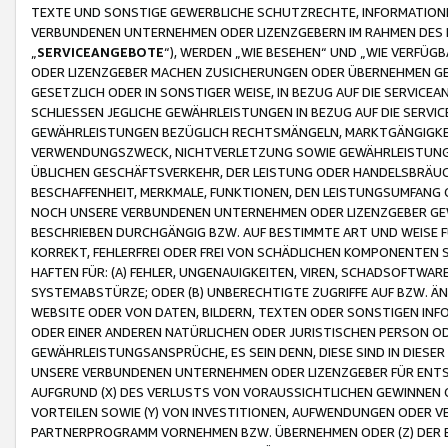
TEXTE UND SONSTIGE GEWERBLICHE SCHUTZRECHTE, INFORMATIONE
VERBUNDENEN UNTERNEHMEN ODER LIZENZGEBERN IM RAHMEN DES
„
SERVICEANGEBOTE
“), WERDEN „WIE BESEHEN“ UND „WIE VERFÜ
ODER LIZENZGEBER MACHEN ZUSICHERUNGEN ODER ÜBERNEHMEN GEW
GESETZLICH ODER IN SONSTIGER WEISE, IN BEZUG AUF DIE SERVI
SCHLIESSEN JEGLICHE GEWÄHRLEISTUNGEN IN BEZUG AUF DIE SERVI
GEWÄHRLEISTUNGEN BEZÜGLICH RECHTSMÄNGELN, MARKTGÄNGIGKEIT
VERWENDUNGSZWECK, NICHTVERLETZUNG SOWIE GEWÄHRLEISTUNGEN 
ÜBLICHEN GESCHÄFTSVERKEHR, DER LEISTUNG ODER HANDELSBRÄUCH
BESCHAFFENHEIT, MERKMALE, FUNKTIONEN, DEN LEISTUNGSUMFANG 
NOCH UNSERE VERBUNDENEN UNTERNEHMEN ODER LIZENZGEBER GEWÄ
BESCHRIEBEN DURCHGÄNGIG BZW. AUF BESTIMMTE ART UND WEISE
KORREKT, FEHLERFREI ODER FREI VON SCHÄDLICHEN KOMPONENTEN
HAFTEN FÜR: (A) FEHLER, UNGENAUIGKEITEN, VIREN, SCHADSOFTW
SYSTEMABSTÜRZE; ODER (B) UNBERECHTIGTE ZUGRIFFE AUF BZW. 
WEBSITE ODER VON DATEN, BILDERN, TEXTEN ODER SONSTIGEN INF
ODER EINER ANDEREN NATÜRLICHEN ODER JURISTISCHEN PERSON OD
GEWÄHRLEISTUNGSANSPRÜCHE, ES SEIN DENN, DIESE SIND IN DIES
UNSERE VERBUNDENEN UNTERNEHMEN ODER LIZENZGEBER FÜR EN
AUFGRUND (X) DES VERLUSTS VON VORAUSSICHTLICHEN GEWINNEN
VORTEILEN SOWIE (Y) VON INVESTITIONEN, AUFWENDUNGEN ODER VE
PARTNERPROGRAMM VORNEHMEN BZW. ÜBERNEHMEN ODER (Z) DER 