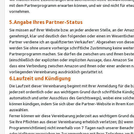
mit dem Partnerprogramm erwarten können, und wir sind nicht für etwa
vornehmen.
5.Angabe Ihres Partner-Status
Sie müssen auf Ihrer Website bzw. an jeder anderen Stelle, an der Am
genehmigt, klar und deutlich den folgenden oder einen im Wesentlichen
Partner verdiene ich an qualifizierten Verkäufen“. Abgesehen von die
werden Sie ohne unsere vorherige schriftliche Zustimmung keine weite
Partnerprogramm machen. Sie dürfen die zwischen uns und Ihnen best
(einschließlich der expliziten oder impliziten Aussage, dass Amazon Si
dass eine Verbindung zwischen Amazon und Ihnen oder einer anderen natü
vorliegenden Vereinbarung ausdrücklich gestattet ist.
6.Laufzeit und Kündigung
Die Laufzeit dieser Vereinbarung beginnt mit Ihrer Anmeldung für die 
jederzeit ordentlich oder aus wichtigem Grund durch schriftliche Kündi
automatisch und unter Ausschluss des Gerichtswegs), wobei eine solch
können kündigen, indem Sie sich über die Partner-Website in Ihrem Ko
auswählen.
Ferner können wir diese Vereinbarung jederzeit aus wichtigem Grund dur
Sie Ihre Pflichten aus dieser Vereinbarung erheblich verletzen; (b) wen
Programmrichtlinien) nicht innerhalb von 7 Tagen nach unserer Benachr
oder Haftungsansprüchen im Zusammenhang mit Ihrer Teilnahme am Pa