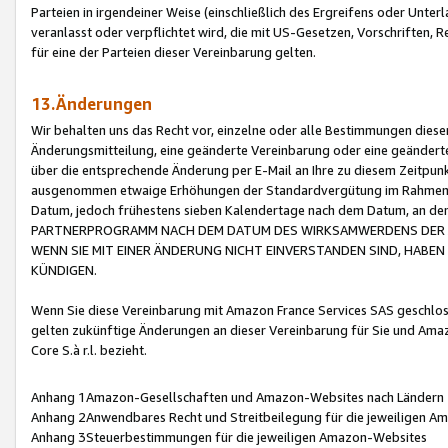
Parteien in irgendeiner Weise (einschließlich des Ergreifens oder Unt
veranlasst oder verpflichtet wird, die mit US-Gesetzen, Vorschriften,
für eine der Parteien dieser Vereinbarung gelten.
13.Änderungen
Wir behalten uns das Recht vor, einzelne oder alle Bestimmungen diese
Änderungsmitteilung, eine geänderte Vereinbarung oder eine geänderte 
über die entsprechende Änderung per E-Mail an Ihre zu diesem Zeitpun
ausgenommen etwaige Erhöhungen der Standardvergütung im Rahmen
Datum, jedoch frühestens sieben Kalendertage nach dem Datum, an de
PARTNERPROGRAMM NACH DEM DATUM DES WIRKSAMWERDENS DER Ä
WENN SIE MIT EINER ÄNDERUNG NICHT EINVERSTANDEN SIND, HABEN S
KÜNDIGEN.
Wenn Sie diese Vereinbarung mit Amazon France Services SAS geschlo
gelten zukünftige Änderungen an dieser Vereinbarung für Sie und Ama
Core S.à r.l. bezieht.
Anhang 1Amazon-Gesellschaften und Amazon-Websites nach Ländern
Anhang 2Anwendbares Recht und Streitbeilegung für die jeweiligen 
Anhang 3Steuerbestimmungen für die jeweiligen Amazon-Websites