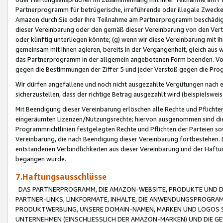
Partnerprogramm für betrügerische, irreführende oder illegale Zwecke
Amazon durch Sie oder Ihre Teilnahme am Partnerprogramm beschädig
dieser Vereinbarung oder den gemäß dieser Vereinbarung von den Vertr
oder künftig unterliegen könnte; (g) wenn wir diese Vereinbarung mit I
gemeinsam mit Ihnen agieren, bereits in der Vergangenheit, gleich aus
das Partnerprogramm in der allgemein angebotenen Form beenden. Vors
gegen die Bestimmungen der Ziffer 5 und jeder Verstoß gegen die Prog
Wir dürfen angefallene und noch nicht ausgezahlte Vergütungen nach 
sicherzustellen, dass der richtige Betrag ausgezahlt wird (beispielsw
Mit Beendigung dieser Vereinbarung erlöschen alle Rechte und Pflichte
eingeräumten Lizenzen/Nutzungsrechte; hiervon ausgenommen sind die in 
Programmrichtlinien festgelegten Rechte und Pflichten der Parteien sow
Vereinbarung, die nach Beendigung dieser Vereinbarung fortbestehen. D
entstandenen Verbindlichkeiten aus dieser Vereinbarung und der Haft
begangen wurde.
7.Haftungsausschlüsse
DAS PARTNERPROGRAMM, DIE AMAZON-WEBSITE, PRODUKTE UND DI
PARTNER-LINKS, LINKFORMATE, INHALTE, DIE ANWENDUNGSPROGR
PRODUKTWERBUNG, UNSERE DOMAIN-NAMEN, MARKEN UND LOGOS S
UNTERNEHMEN (EINSCHLIESSLICH DER AMAZON-MARKEN) UND DIE GE