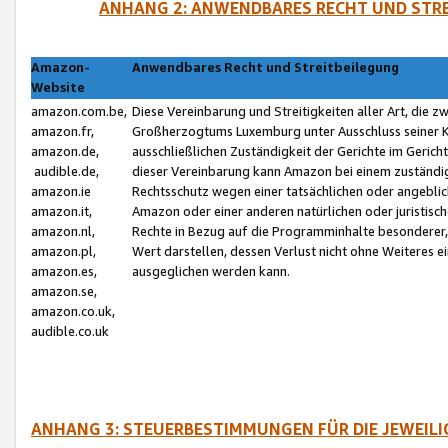
ANHANG 2: ANWENDBARES RECHT UND STRE
Amazon-
Anwendbares Recht und Streitbeilegung
Website
amazon.com.be,
Diese Vereinbarung und Streitigkeiten aller Art, die 
amazon.fr,
Großherzogtums Luxemburg unter Ausschluss seiner Kol
amazon.de,
ausschließlichen Zuständigkeit der Gerichte im Geri
audible.de,
dieser Vereinbarung kann Amazon bei einem zuständig
amazon.ie
Rechtsschutz wegen einer tatsächlichen oder angebli
amazon.it,
Amazon oder einer anderen natürlichen oder juristisc
amazon.nl,
Rechte in Bezug auf die Programminhalte besonderer,
amazon.pl,
Wert darstellen, dessen Verlust nicht ohne Weiteres e
amazon.es,
ausgeglichen werden kann.
amazon.se,
amazon.co.uk,
audible.co.uk
ANHANG 3: STEUERBESTIMMUNGEN FÜR DIE JEWEIL