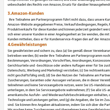
unbeschadet des Rechts von Amazon, Ersatz für darüber hinausgehen
3.Amazon-Kunden
Ihre Teilnahme am Partnerprogramm führt nicht dazu, dass unsere Kun
Amazon-Website angegebenen Preise, Verkaufsbedingungen, Regeln, Ri
Produktverkäufe für diese Kunden und können jederzeit geändert werde
sich einer unserer Kunden in einer Angelegenheit an Sie wenden, die 
Kunden mitteilen, dass er für Kundenservice-Fragen den auf der Ama
4.Gewährleistungen
Sie gewährleisten und sichern zu, dass (a) Sie gemäß dieser Vereinba
betreiben werden; (b) weder Ihre Teilnahme am Partnerprogramm noch d
Bestimmungen, Verordnungen, Vorschriften, Anordnungen, Konzessionen,
Gerichtsurteile und -beschlüsse oder andere Auflagen einer für Sie zu
Datenschutz, Werbung und Marketing) verstoßen; (c) Sie rechtswirksam 
nicht geschäftsfähig sind); (d) Sie den Nutzen der Teilnahme am Partne
Zusicherungen, Garantien oder Aussagen verlassen, die in dieser Verein
teilnehmen und keine Serviceangebote nutzen, wenn Sie US-Handelssa
unterliegen, in dem Sie Serviceangebote wahrnehmen; (f) Sie alle US
amerikanische Ausfuhr- und Wiederausfuhrbeschränkungen einhalten, 
Technologie und Leistungen gelten, und (g) die Angaben, die Sie im 
sind. Sie können Ihre Angaben aktualisieren, indem Sie sich über die 
Wir machen keine Zusicherungen und übernehmen keine Gewährleistun