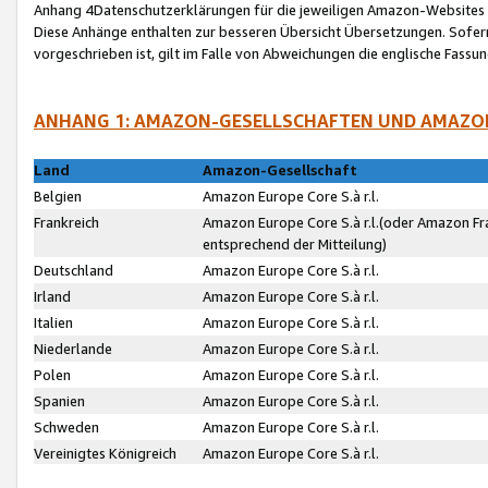
Anhang 4Datenschutzerklärungen für die jeweiligen Amazon-Websites
Diese Anhänge enthalten zur besseren Übersicht Übersetzungen. Sofe
vorgeschrieben ist, gilt im Falle von Abweichungen die englische Fass
ANHANG 1: AMAZON-GESELLSCHAFTEN UND AMAZO
Land
Amazon-Gesellschaft
Belgien
Amazon Europe Core S.à r.l.
Frankreich
Amazon Europe Core S.à r.l.(oder Amazon Fr
entsprechend der Mitteilung)
Deutschland
Amazon Europe Core S.à r.l.
Irland
Amazon Europe Core S.à r.l.
Italien
Amazon Europe Core S.à r.l.
Niederlande
Amazon Europe Core S.à r.l.
Polen
Amazon Europe Core S.à r.l.
Spanien
Amazon Europe Core S.à r.l.
Schweden
Amazon Europe Core S.à r.l.
Vereinigtes Königreich
Amazon Europe Core S.à r.l.