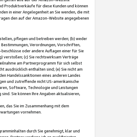
und Produktverkäufe für diese Kunden und können
nden in einer Angelegenheit an Sie wenden, die mit
e-Fragen den auf der Amazon-Website angegebenen
stellen, pflegen und betreiben werden; (b) weder
e Bestimmungen, Verordnungen, Vorschriften,
-beschlüsse oder andere Auflagen einer für Sie
 verstoßen; (c) Sie rechtswirksam Verträge
r Teilnahme am Partnerprogramm für sich selbst
t ausdrücklich enthalten sind; (e) Sie nicht am
den Handelssanktionen eines anderen Landes
gen und zutreffende nicht US-amerikanische
ren, Software, Technologie und Leistungen
sind. Sie können Ihre Angaben aktualisieren,
men, das Sie im Zusammenhang mit dem
 Erwartungen vornehmen.
ogramminhalten durch Sie genehmigt, klar und
zon-Partner verdiene ich an qualifizierten