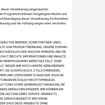
it dieser Vereinbarung eingeräumten
 den Programmrichtlinien festgelegten Rechte und
 nach Beendigung dieser Vereinbarung fortbestehen.
einbarung und der Haftung wegen eines Verstoßes
GEBOTEN WERDEN, SOWIE PARTNER-LINKS,
ALTE VON PRODUKTWERBUNG, UNSERE DOMAIN-
SCHLIESSLICH DER AMAZON-MARKEN) UND DIE
SCHUTZRECHTE, INFORMATIONEN UND INHALTE,
PARTNERPROGRAMMS BEREITGESTELLT ODER
ELLT. WEDER WIR NOCH UNSERE VERBUNDENEN
T, OB AUSDRÜCKLICH, STILLSCHWEIGEND,
MEN UND LIZENZGEBER SCHLIESSEN JEGLICHE
ISTUNGEN BEZÜGLICH RECHTSMÄNGELN,
LETZUNG SOWIE GEWÄHRLEISTUNGEN EIN, DIE
ANDELSBRÄUCHEN ERGEBEN. WIR KÖNNEN EIN
 DIE GELTUNG EINES SERVICE-ANGEBOTS
IE SERVICEANGEBOTE WEITERHIN
ODER DASS DIESE ANGEBOTE OHNE