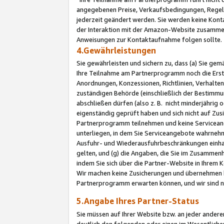
angegebenen Preise, Verkaufsbedingungen, Regeln
jederzeit geändert werden. Sie werden keine Konta
der Interaktion mit der Amazon-Website zusamme
Anweisungen zur Kontaktaufnahme folgen sollte.
4.Gewährleistungen
Sie gewährleisten und sichern zu, dass (a) Sie g
Ihre Teilnahme am Partnerprogramm noch die Erst
Anordnungen, Konzessionen, Richtlinien, Verhalten
zuständigen Behörde (einschließlich der Bestimmu
abschließen dürfen (also z. B. nicht minderjährig
eigenständig geprüft haben und sich nicht auf Zusi
Partnerprogramm teilnehmen und keine Servicean
unterliegen, in dem Sie Serviceangebote wahrneh
Ausfuhr- und Wiederausfuhrbeschränkungen einhal
gelten, und (g) die Angaben, die Sie im Zusammen
indem Sie sich über die Partner-Website in Ihrem
Wir machen keine Zusicherungen und übernehmen 
Partnerprogramm erwarten können, und wir sind n
5.Angabe Ihres Partner-Status
Sie müssen auf Ihrer Website bzw. an jeder ander
deutlich den folgenden oder einen im Wesentlichen