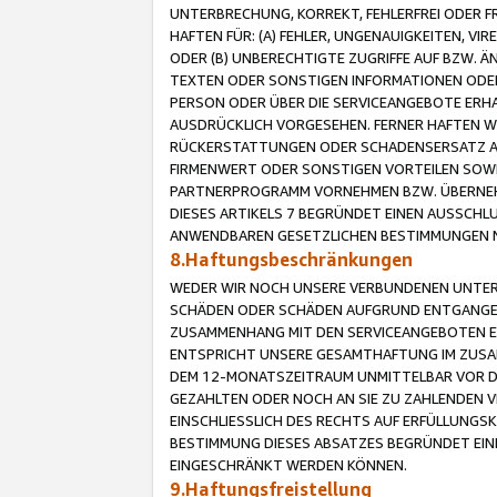
UNTERBRECHUNG, KORREKT, FEHLERFREI ODER 
HAFTEN FÜR: (A) FEHLER, UNGENAUIGKEITEN, 
ODER (B) UNBERECHTIGTE ZUGRIFFE AUF BZW. 
TEXTEN ODER SONSTIGEN INFORMATIONEN ODER 
PERSON ODER ÜBER DIE SERVICEANGEBOTE ERHA
AUSDRÜCKLICH VORGESEHEN. FERNER HAFTEN 
RÜCKERSTATTUNGEN ODER SCHADENSERSATZ AU
FIRMENWERT ODER SONSTIGEN VORTEILEN SOWIE
PARTNERPROGRAMM VORNEHMEN BZW. ÜBERNEHM
DIESES ARTIKELS 7 BEGRÜNDET EINEN AUSSCH
ANWENDBAREN GESETZLICHEN BESTIMMUNGEN 
8.Haftungsbeschränkungen
WEDER WIR NOCH UNSERE VERBUNDENEN UNTERN
SCHÄDEN ODER SCHÄDEN AUFGRUND ENTGANGENE
ZUSAMMENHANG MIT DEN SERVICEANGEBOTEN EN
ENTSPRICHT UNSERE GESAMTHAFTUNG IM ZUSAM
DEM 12-MONATSZEITRAUM UNMITTELBAR VOR DE
GEZAHLTEN ODER NOCH AN SIE ZU ZAHLENDEN V
EINSCHLIESSLICH DES RECHTS AUF ERFÜLLUNGS
BESTIMMUNG DIESES ABSATZES BEGRÜNDET EI
EINGESCHRÄNKT WERDEN KÖNNEN.
9.Haftungsfreistellung