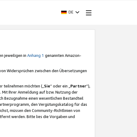
DE
en jeweiligen in
Anhang 1
genannten Amazon-
e von Widersprüchen zwischen den Übersetzungen
er teilnehmen möchten („
Sie
“ oder ein „
Partner
“),
. Mit Ihrer Anmeldung auf bzw. Nutzung der
durch Bezugnahme einen wesentlichen Bestandteil
 Partnerprogramm, den Vergütungskatalog für das
ichst, müssen den Community-Richtlinien von
fernt werden. Bitte lies die Vorgaben und