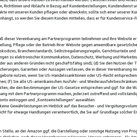
, Richtlinien und Abläufe in Bezug auf Kundenbestellungen, Kundendienst 
kte mit unseren Kunden pflegen oder abwickeln; sollte sich einer unserer Ku
nhängt, so werden Sie diesem Kunden mitteilen, dass er für Kundenservic
emäß dieser Vereinbarung am Partnerprogramm teilnehmen und Ihre Website er
ellung, Pflege oder der Betrieb Ihrer Website gegen anwendbare gesetzlich
skodizes, Branchenstandards, Selbstregulierungsregeln, Gerichtsurteile und 
ngen zu elektronischer Kommunikation, Datenschutz, Werbung und Marketing)
 oder aus anderen Gründen nicht geschäftsfähig sind); (d) Sie den Nutzen de
cherungen, Garantien oder Aussagen verlassen, die in dieser Vereinbarung nich
gebote nutzen, wenn Sie US-Handelssanktionen oder US-Recht entsprechen
men; (f) Sie alle US-amerikanischen Ausfuhr- und Wiederausfuhrbeschränkun
ten, die den Bestimmungen der US-Gesetze entsprechen und ggf. für die Wa
hang mit dem Partnerprogramm machen, jederzeit zutreffend und vollständig 
 Konto einloggen und „Kontoeinstellungen“ auswählen.
keine Gewährleistungen im Hinblick auf das Besucher- und Vergütungsvolu
icht für etwaige Handlungen verantwortlich, die Sie auf Grundlage solcher
en Stelle, an der Amazon ggf. die Darstellung oder sonstige Nutzung von Pr
 ähnlichen, nach dieser Vereinbarung zulässigen, Hinweis anbringen: „Als Ama