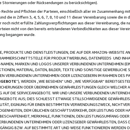
ge Stornierungen oder Rücksendungen zu berücksichtigen).
 Rechte und Pflichten der Parteien, einschließlich aller im Zusammenhang m
 die in Ziffern 3, 4, 5, 6, 7, 8, 10 und 11 dieser Vereinbarung sowie die in
er noch nicht erfüllte Zahlungsverpflichtungen aus dieser Vereinbarung, die
arteien nicht von den bereits entstandenen Verbindlichkeiten aus dieser Ver
gung begangen wurde.
 PRODUKTE UND DIENSTLEISTUNGEN, DIE AUF DER AMAZON-WEBSITE AN
GRAMMIERSCHNITTSTELLE FÜR PRODUKTWERBUNG, DATENFEEDS UND INH
-NAMEN, MARKEN UND LOGOS UNSERER VERBUNDENEN UNTERNEHMEN (EIN
IONEN, MATERIAL, DATEN, BILDER, TEXTE UND SONSTIGE GEWERBLICHE 
EREN VERBUNDENEN UNTERNEHMEN ODER LIZENZGEBERN IM RAHMEN DES 
NGEBOTE
“), WERDEN „WIE BESEHEN“ UND „WIE VERFÜGBAR“ BEREITGEST
CHERUNGEN ODER ÜBERNEHMEN GEWÄHRLEISTUNGEN GLEICH WELCHER AR
ZUG AUF DIE SERVICEANGEBOTE. WIR UND UNSERE VERBUNDENEN UNTERNEH
ANGEBOTE AUS; DIES SCHLIESST ETWAIGE STILLSCHWEIGENDE GEWÄHRLE
LITÄT, EIGNUNG FÜR EINEN BESTIMMTEN VERWENDUNGSZWECK, NICHTVER
OGENHEITEN, DEM ÜBLICHEN GESCHÄFTSVERKEHR, DER LEISTUNG ODER H
 BESCHAFFENHEIT, MERKMALE, FUNKTIONEN, DEN LEISTUNGSUMFANG ODER
VERBUNDENEN UNTERNEHMEN ODER LIZENZGEBER GEWÄHRLEISTEN, DASS D
HGÄNGIG BZW. AUF BESTIMMTE ART UND WEISE FUNKTIONIEREN WERDEN 