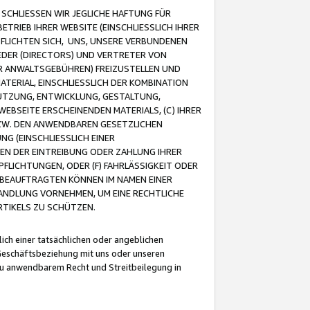
CHLIESSEN WIR JEGLICHE HAFTUNG FÜR
TRIEB IHRER WEBSITE (EINSCHLIESSLICH IHRER
FLICHTEN SICH, UNS, UNSERE VERBUNDENEN
EDER (DIRECTORS) UND VERTRETER VON
R ANWALTSGEBÜHREN) FREIZUSTELLEN UND
ATERIAL, EINSCHLIESSLICH DER KOMBINATION
NUTZUNG, ENTWICKLUNG, GESTALTUNG,
EBSEITE ERSCHEINENDEN MATERIALS, (C) IHRER
ZW. DEN ANWENDBAREN GESETZLICHEN
NG (EINSCHLIESSLICH EINER
BEN DER EINTREIBUNG ODER ZAHLUNG IHRER
LICHTUNGEN, ODER (F) FAHRLÄSSIGKEIT ODER
 BEAUFTRAGTEN KÖNNEN IM NAMEN EINER
HANDLUNG VORNEHMEN, UM EINE RECHTLICHE
TIKELS ZU SCHÜTZEN.
ich einer tatsächlichen oder angeblichen
Geschäftsbeziehung mit uns oder unseren
u anwendbarem Recht und Streitbeilegung in