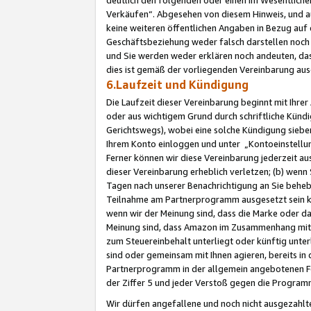
Verkäufen“. Abgesehen von diesem Hinweis, und a
keine weiteren öffentlichen Angaben in Bezug au
Geschäftsbeziehung weder falsch darstellen noch a
und Sie werden weder erklären noch andeuten, dass
dies ist gemäß der vorliegenden Vereinbarung ausd
6.Laufzeit und Kündigung
Die Laufzeit dieser Vereinbarung beginnt mit Ihre
oder aus wichtigem Grund durch schriftliche Kündi
Gerichtswegs), wobei eine solche Kündigung siebe
Ihrem Konto einloggen und unter „Kontoeinstellu
Ferner können wir diese Vereinbarung jederzeit aus
dieser Vereinbarung erheblich verletzen; (b) wenn
Tagen nach unserer Benachrichtigung an Sie behe
Teilnahme am Partnerprogramm ausgesetzt sein kö
wenn wir der Meinung sind, dass die Marke oder 
Meinung sind, dass Amazon im Zusammenhang mit d
zum Steuereinbehalt unterliegt oder künftig unter
sind oder gemeinsam mit Ihnen agieren, bereits in
Partnerprogramm in der allgemein angebotenen Fo
der Ziffer 5 und jeder Verstoß gegen die Programm
Wir dürfen angefallene und noch nicht ausgezahlt