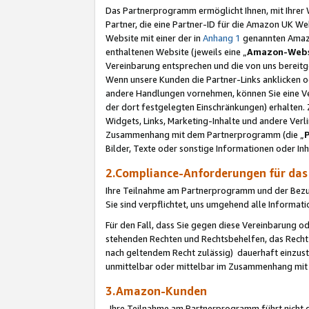
Das Partnerprogramm ermöglicht Ihnen, mit Ihrer W
Partner, die eine Partner-ID für die Amazon UK W
Website mit einer der in
Anhang 1
genannten Amazon
enthaltenen Website (jeweils eine „
Amazon-Webs
Vereinbarung entsprechen und die von uns bereitg
Wenn unsere Kunden die Partner-Links anklicken 
andere Handlungen vornehmen, können Sie eine Ver
der dort festgelegten Einschränkungen) erhalten. 
Widgets, Links, Marketing-Inhalte und andere Ver
Zusammenhang mit dem Partnerprogramm (die „
Bilder, Texte oder sonstige Informationen oder In
2.Compliance-Anforderungen für d
Ihre Teilnahme am Partnerprogramm und der Bezug 
Sie sind verpflichtet, uns umgehend alle Informat
Für den Fall, dass Sie gegen diese Vereinbarung 
stehenden Rechten und Rechtsbehelfen, das Recht
nach geltendem Recht zulässig) dauerhaft einzus
unmittelbar oder mittelbar im Zusammenhang mit
3.Amazon-Kunden
Ihre Teilnahme am Partnerprogramm führt nicht d