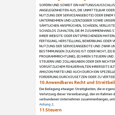
SOFERN UND SOWEIT EIN HAFTUNGSAUSSCHLUSS
ANGELEGENHEITEN AUS, DIE UNMITTELBAR ODER 
NUTZUNG DER SERVICEANGEBOTE) ODER EINEM V
UNTERNEHMEN UND LIZENZGEBER SOWIE UNSERE 
SÄMTLICHEN ANSPRÜCHEN, SCHÄDEN, VERLUSTE
SCHADLOS ZUHALTEN, DIE IM ZUSAMMENHANG STE
IHRER WEBSITE ODER ENTSPRECHENDEN MATERIA
FERTIGUNG, HERSTELLUNG, BEWERBUNG ODER VE
NUTZUNG DER SERVICEANGEBOTE UND ZWAR UN
BESTIMMUNGEN ZULÄSSIG IST ODER NICHT, (D) 
PROGRAMMRICHTLINIE), (E) IHREN STEUERN UN
STEUERN UND ZOLLABGABEN ODER DER NICHTER
VORSÄTZLICHEM FEHLVERHALTEN IHRERSEITS BZ
AMAZON PARTEI UND AUCH DURCH EIN SPEZIELL
FORDERUNG DURCHZUSETZEN ODER ZU VERTEIDI
10.Anwendbares Recht und Streitbe
Die Beilegung etwaiger Streitigkeiten, die in irg
Verletzung dieser Vereinbarung), den im Rahmen d
verbundenen Unternehmen zusammenhängen, unterl
Anhang 2
.
11.Steuern