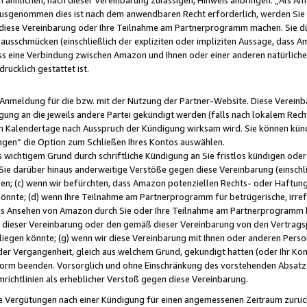
usgenommen dies ist nach dem anwendbaren Recht erforderlich, werden Sie 
f diese Vereinbarung oder Ihre Teilnahme am Partnerprogramm machen. Sie d
usschmücken (einschließlich der expliziten oder impliziten Aussage, dass A
 eine Verbindung zwischen Amazon und Ihnen oder einer anderen natürlichen 
rücklich gestattet ist.
r Anmeldung für die bzw. mit der Nutzung der Partner-Website. Diese Vereinb
gung an die jeweils andere Partei gekündigt werden (falls nach lokalem Rech
n Kalendertage nach Ausspruch der Kündigung wirksam wird. Sie können kündi
ngen“ die Option zum Schließen Ihres Kontos auswählen.
 wichtigem Grund durch schriftliche Kündigung an Sie fristlos kündigen oder I
 Sie darüber hinaus anderweitige Verstöße gegen diese Vereinbarung (einschli
ben; (c) wenn wir befürchten, dass Amazon potenziellen Rechts- oder Haftu
nnte; (d) wenn Ihre Teilnahme am Partnerprogramm für betrügerische, irref
das Ansehen von Amazon durch Sie oder Ihre Teilnahme am Partnerprogramm b
ieser Vereinbarung oder den gemäß dieser Vereinbarung von den Vertragspa
liegen könnte; (g) wenn wir diese Vereinbarung mit Ihnen oder anderen Perso
 der Vergangenheit, gleich aus welchem Grund, gekündigt hatten (oder Ihr Ko
rm beenden. Vorsorglich und ohne Einschränkung des vorstehenden Absatzes
richtlinien als erheblicher Verstoß gegen diese Vereinbarung.
e Vergütungen nach einer Kündigung für einen angemessenen Zeitraum zurückb