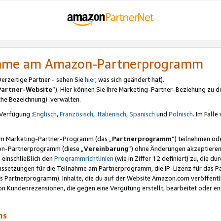
nahme am Amazon-Partnerprogramm
rzeitige Partner - sehen Sie
hier
, was sich geändert hat).
Partner-Website
“). Hier können Sie Ihre Marketing-Partner-Beziehung zu d
iche Bezeichnung) verwalten.
Verfügung :
Englisch
,
Französisch
,
Italienisch
,
Spanisch
und
Polnisch
. Im Fall
erem Marketing-Partner-Programm (das „
Partnerprogramm
“) teilnehmen od
on-Partnerprogramm (diese „
Vereinbarung
“) ohne Änderungen akzeptieren
 einschließlich den
Programmrichtlinien
(wie in Ziffer 12 definiert) zu, die 
raussetzungen für die Teilnahme am Partnerprogramm, die IP-Lizenz für das
s Partnerprogramm). Inhalte, die du auf der Website Amazon.com veröffentl
n Kundenrezensionen, die gegen eine Vergütung erstellt, bearbeitet oder ent
mms