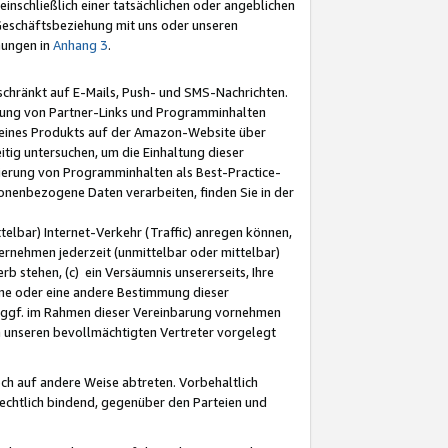
nschließlich einer tatsächlichen oder angeblichen
Geschäftsbeziehung mit uns oder unseren
mungen in
Anhang 3
.
schränkt auf E-Mails, Push- und SMS-Nachrichten.
ellung von Partner-Links und Programminhalten
 eines Produkts auf der Amazon-Website über
tig untersuchen, um die Einhaltung dieser
ntierung von Programminhalten als Best-Practice-
sonenbezogene Daten verarbeiten, finden Sie in der
telbar) Internet-Verkehr (Traffic) anregen können,
rnehmen jederzeit (unmittelbar oder mittelbar)
b stehen, (c) ein Versäumnis unsererseits, Ihre
fene oder eine andere Bestimmung dieser
r ggf. im Rahmen dieser Vereinbarung vornehmen
ch unseren bevollmächtigten Vertreter vorgelegt
ch auf andere Weise abtreten. Vorbehaltlich
rechtlich bindend, gegenüber den Parteien und