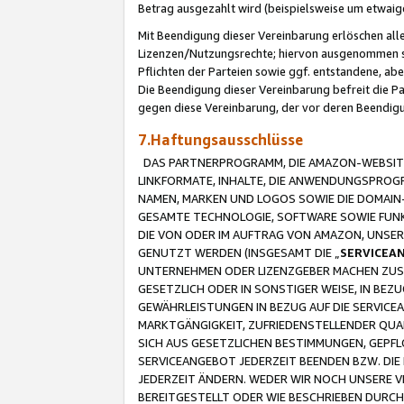
Betrag ausgezahlt wird (beispielsweise um etwai
Mit Beendigung dieser Vereinbarung erlöschen alle
Lizenzen/Nutzungsrechte; hiervon ausgenommen sind
Pflichten der Parteien sowie ggf. entstandene, ab
Die Beendigung dieser Vereinbarung befreit die P
gegen diese Vereinbarung, der vor deren Beendi
7.Haftungsausschlüsse
DAS PARTNERPROGRAMM, DIE AMAZON-WEBSITE,
LINKFORMATE, INHALTE, DIE ANWENDUNGSPRO
NAMEN, MARKEN UND LOGOS SOWIE DIE DOMAIN
GESAMTE TECHNOLOGIE, SOFTWARE SOWIE FUNKT
DIE VON ODER IM AUFTRAG VON AMAZON, UNS
GENUTZT WERDEN (INSGESAMT DIE „
SERVICEA
UNTERNEHMEN ODER LIZENZGEBER MACHEN ZUSI
GESETZLICH ODER IN SONSTIGER WEISE, IN BE
GEWÄHRLEISTUNGEN IN BEZUG AUF DIE SERVICE
MARKTGÄNGIGKEIT, ZUFRIEDENSTELLENDER QUA
SICH AUS GESETZLICHEN BESTIMMUNGEN, GEPFL
SERVICEANGEBOT JEDERZEIT BEENDEN BZW. DIE
JEDERZEIT ÄNDERN. WEDER WIR NOCH UNSERE 
BEREITGESTELLT ODER WIE BESCHRIEBEN DURC