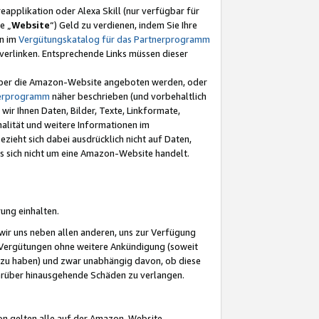
eapplikation oder Alexa Skill (nur verfügbar für
e „
Website
“) Geld zu verdienen, indem Sie Ihre
en im
Vergütungskatalog für das Partnerprogramm
t) verlinken. Entsprechende Links müssen dieser
e über die Amazon-Website angeboten werden, oder
nerprogramm
näher beschrieben (und vorbehaltlich
ir Ihnen Daten, Bilder, Texte, Linkformate,
alität und weitere Informationen im
zieht sich dabei ausdrücklich nicht auf Daten,
es sich nicht um eine Amazon-Website handelt.
rung einhalten.
ir uns neben allen anderen, uns zur Verfügung
n Vergütungen ohne weitere Ankündigung (soweit
 zu haben) und zwar unabhängig davon, ob diese
darüber hinausgehende Schäden zu verlangen.
on gelten alle auf der Amazon-Website