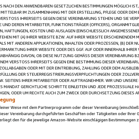
 NACH DEN ANWENDBAREN GESETZLICHEN BESTIMMUNGEN MÖGLICH IST, S
MITTELBAR IM ZUSAMMENHANG MIT DER ERSTELLUNG, PFLEGE ODER DEM BE
ERSTOSS IHRERSEITS GEGEN DIESE VEREINBARUNG STEHEN UND SIE VERP
UND DEREN MITARBEITER, FUNKTIONSTRÄGER (OFFICERS), ORGANMITGLI
N, HAFTUNGEN, KOSTEN UND AUSLAGEN (EINSCHLIESSLICH ANGEMESSENE
HEN MIT (A) IHRER WEBSITE BZW. AUF IHRER WEBSITE ERSCHEINENDEM M
LS MIT ANDEREN APPLIKATIONEN, INHALTEN ODER PROZESSEN, (B) DER 
RMARKTUNG IHRER WEBSITE ODER DES GGF. AUF ODER INNERHALB IHRER W
ABHÄNGIG DAVON, OB DIESE NUTZUNG GEMÄSS DIESER VEREINBARUNG B
EINEM VERSTOSS IHRERSEITS GEGEN EINE BESTIMMUNG DIESER VEREINBARU
D ZOLLABGABEN ODER MIT DER EINTREIBUNG, ZAHLUNG ODER DEM AUSBLEI
FÜLLUNG DER STEUERREGISTRIERUNGSVERPFLICHTUNGEN ODER ZOLLVERPF
W. SEITENS IHRER MITARBEITER ODER AUFTRAGNEHMER. WIR UND UNSERE
ES MANDAT GERICHTLICHE SCHRITTE EINLEITEN UND JEDE PROZESSUALE 
GEN, ODER UM RECHTE AUCH ZUM ZWECK DER DURCHSETZUNG DIESES AR
ilegung
endeiner Weise mit dem Partnerprogramm oder dieser Vereinbarung (einschließl
ieser Vereinbarung durchgeführten Geschäften oder Tätigkeiten oder Ihrer 
iegt den für die jeweilige Amazon-Website einschlägigen Bestimmungen z