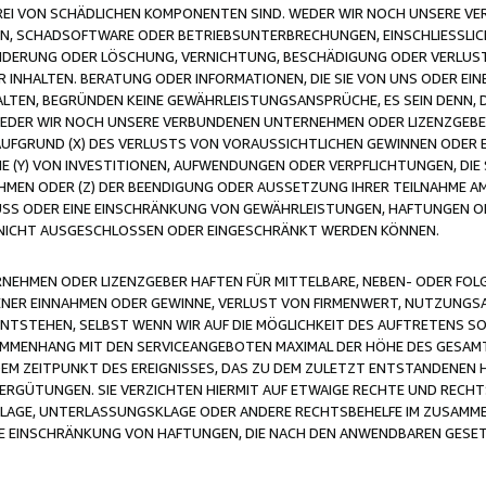
FREI VON SCHÄDLICHEN KOMPONENTEN SIND. WEDER WIR NOCH UNSERE 
VIREN, SCHADSOFTWARE ODER BETRIEBSUNTERBRECHUNGEN, EINSCHLIESSL
ÄNDERUNG ODER LÖSCHUNG, VERNICHTUNG, BESCHÄDIGUNG ODER VERLUST 
INHALTEN. BERATUNG ODER INFORMATIONEN, DIE SIE VON UNS ODER EIN
LTEN, BEGRÜNDEN KEINE GEWÄHRLEISTUNGSANSPRÜCHE, ES SEIN DENN, DI
WEDER WIR NOCH UNSERE VERBUNDENEN UNTERNEHMEN ODER LIZENZGEBE
FGRUND (X) DES VERLUSTS VON VORAUSSICHTLICHEN GEWINNEN ODER 
 (Y) VON INVESTITIONEN, AUFWENDUNGEN ODER VERPFLICHTUNGEN, DIE 
EN ODER (Z) DER BEENDIGUNG ODER AUSSETZUNG IHRER TEILNAHME A
LUSS ODER EINE EINSCHRÄNKUNG VON GEWÄHRLEISTUNGEN, HAFTUNGEN O
NICHT AUSGESCHLOSSEN ODER EINGESCHRÄNKT WERDEN KÖNNEN.
EHMEN ODER LIZENZGEBER HAFTEN FÜR MITTELBARE, NEBEN- ODER FOL
R EINNAHMEN ODER GEWINNE, VERLUST VON FIRMENWERT, NUTZUNGSAU
TSTEHEN, SELBST WENN WIR AUF DIE MÖGLICHKEIT DES AUFTRETENS S
MENHANG MIT DEN SERVICEANGEBOTEN MAXIMAL DER HÖHE DES GESAMT
M ZEITPUNKT DES EREIGNISSES, DAS ZU DEM ZULETZT ENTSTANDENEN 
ERGÜTUNGEN. SIE VERZICHTEN HIERMIT AUF ETWAIGE RECHTE UND RECHT
KLAGE, UNTERLASSUNGSKLAGE ODER ANDERE RECHTSBEHELFE IM ZUSAMME
NE EINSCHRÄNKUNG VON HAFTUNGEN, DIE NACH DEN ANWENDBAREN GESE