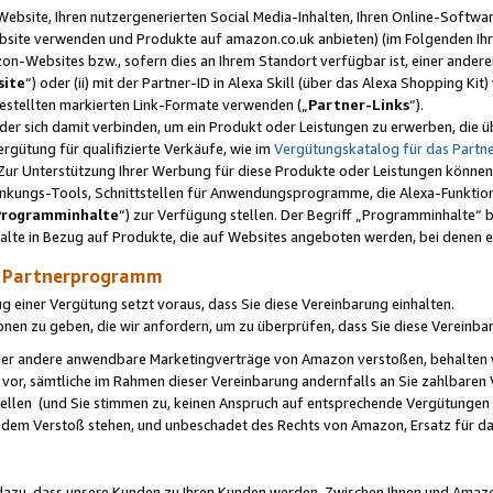
ebsite, Ihren nutzergenerierten Social Media-Inhalten, Ihren Online-Softwar
ebsite verwenden und Produkte auf amazon.co.uk anbieten) (im Folgenden Ihr
-Websites bzw., sofern dies an Ihrem Standort verfügbar ist, einer ander
ite
“) oder (ii) mit der Partner-ID in Alexa Skill (über das Alexa Shopping Ki
estellten markierten Link-Formate verwenden („
Partner-Links
“).
oder sich damit verbinden, um ein Produkt oder Leistungen zu erwerben, di
gütung für qualifizierte Verkäufe, wie im
Vergütungskatalog für das Part
Zur Unterstützung Ihrer Werbung für diese Produkte oder Leistungen können w
linkungs-Tools, Schnittstellen für Anwendungsprogramme, die Alexa-Funktion
Programminhalte
“) zur Verfügung stellen. Der Begriff „Programminhalte“ be
halte in Bezug auf Produkte, die auf Websites angeboten werden, bei denen 
as Partnerprogramm
einer Vergütung setzt voraus, dass Sie diese Vereinbarung einhalten.
ionen zu geben, die wir anfordern, um zu überprüfen, dass Sie diese Vereinba
oder andere anwendbare Marketingverträge von Amazon verstoßen, behalten w
 vor, sämtliche im Rahmen dieser Vereinbarung andernfalls an Sie zahlbare
tellen (und Sie stimmen zu, keinen Anspruch auf entsprechende Vergütungen
 dem Verstoß stehen, und unbeschadet des Rechts von Amazon, Ersatz für 
azu, dass unsere Kunden zu Ihren Kunden werden. Zwischen Ihnen und Amaz