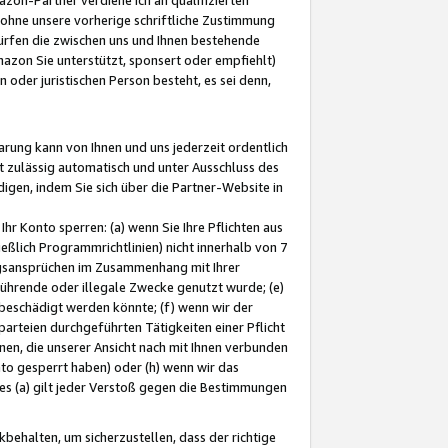
ohne unsere vorherige schriftliche Zustimmung
ürfen die zwischen uns und Ihnen bestehende
mazon Sie unterstützt, sponsert oder empfiehlt)
oder juristischen Person besteht, es sei denn,
arung kann von Ihnen und uns jederzeit ordentlich
t zulässig automatisch und unter Ausschluss des
gen, indem Sie sich über die Partner-Website in
hr Konto sperren: (a) wenn Sie Ihre Pflichten aus
eßlich Programmrichtlinien) nicht innerhalb von 7
ngsansprüchen im Zusammenhang mit Ihrer
ührende oder illegale Zwecke genutzt wurde; (e)
eschädigt werden könnte; (f) wenn wir der
rteien durchgeführten Tätigkeiten einer Pflicht
nen, die unserer Ansicht nach mit Ihnen verbunden
nto gesperrt haben) oder (h) wenn wir das
 (a) gilt jeder Verstoß gegen die Bestimmungen
ehalten, um sicherzustellen, dass der richtige