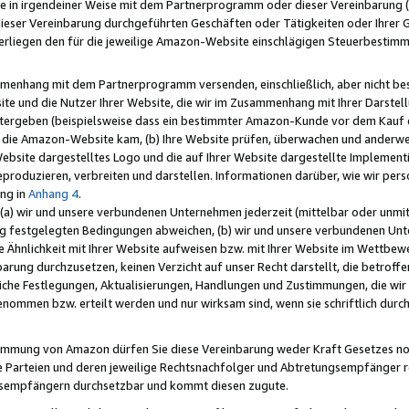
e in irgendeiner Weise mit dem Partnerprogramm oder dieser Vereinbarung (ei
ieser Vereinbarung durchgeführten Geschäften oder Tätigkeiten oder Ihrer 
liegen den für die jeweilige Amazon-Website einschlägigen Steuerbestim
mmenhang mit dem Partnerprogramm versenden, einschließlich, aber nicht be
site und die Nutzer Ihrer Website, die wir im Zusammenhang mit Ihrer Darst
itergeben (beispielsweise dass ein bestimmter Amazon-Kunde vor dem Kauf
uf die Amazon-Website kam, (b) Ihre Website prüfen, überwachen und anderwei
r Website dargestelltes Logo und die auf Ihrer Website dargestellte Impleme
reproduzieren, verbreiten und darstellen. Informationen darüber, wie wir per
ng in
Anhang 4
.
 (a) wir und unsere verbundenen Unternehmen jederzeit (mittelbar oder unmit
ng festgelegten Bedingungen abweichen, (b) wir und unsere verbundenen Unte
 Ähnlichkeit mit Ihrer Website aufweisen bzw. mit Ihrer Website im Wettbewer
barung durchzusetzen, keinen Verzicht auf unser Recht darstellt, die betrof
liche Festlegungen, Aktualisierungen, Handlungen und Zustimmungen, die wi
enommen bzw. erteilt werden und nur wirksam sind, wenn sie schriftlich dur
stimmung von Amazon dürfen Sie diese Vereinbarung weder Kraft Gesetzes no
die Parteien und deren jeweilige Rechtsnachfolger und Abtretungsempfänger 
ngsempfängern durchsetzbar und kommt diesen zugute.