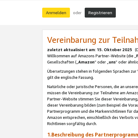
Anmelden
Registrieren
oder
Vereinbarung zur Teil
zuletzt aktualisiert am
:
15. Oktober 2025
(De
Willkommen auf Amazons Partner-Website (die „
Gesellschaften („
Amazon
“ oder „
uns
“ oder ähnl
Übersetzungen stehen in folgenden Sprachen zur 
gilt die englische Fassung.
Natürliche oder juristische Personen, die an uns
müssen die Vereinbarung zur Teilnahme am Amaz
Partner-Website stimmen Sie dieser Vereinbarung,
dieser Vereinbarung bilden (zum Beispiel die Vo
Partnerprogramm und die Markenrichtlinien für da
Amazon entsprechen, einschließlich des Verbots vo
Richtlinien sorgfältig durch.
1.Beschreibung des Partnerprogra