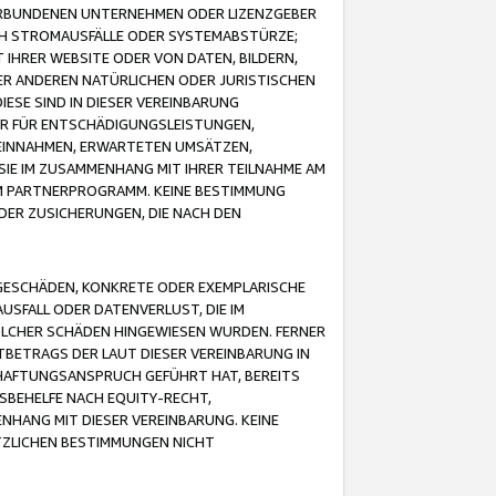
VERBUNDENEN UNTERNEHMEN ODER LIZENZGEBER
ICH STROMAUSFÄLLE ODER SYSTEMABSTÜRZE;
IHRER WEBSITE ODER VON DATEN, BILDERN,
ER ANDEREN NATÜRLICHEN ODER JURISTISCHEN
ESE SIND IN DIESER VEREINBARUNG
R FÜR ENTSCHÄDIGUNGSLEISTUNGEN,
EINNAHMEN, ERWARTETEN UMSÄTZEN,
SIE IM ZUSAMMENHANG MIT IHRER TEILNAHME AM
M PARTNERPROGRAMM. KEINE BESTIMMUNG
DER ZUSICHERUNGEN, DIE NACH DEN
GESCHÄDEN, KONKRETE ODER EXEMPLARISCHE
SFALL ODER DATENVERLUST, DIE IM
OLCHER SCHÄDEN HINGEWIESEN WURDEN. FERNER
BETRAGS DER LAUT DIESER VEREINBARUNG IN
HAFTUNGSANSPRUCH GEFÜHRT HAT, BEREITS
SBEHELFE NACH EQUITY-RECHT,
NHANG MIT DIESER VEREINBARUNG. KEINE
TZLICHEN BESTIMMUNGEN NICHT