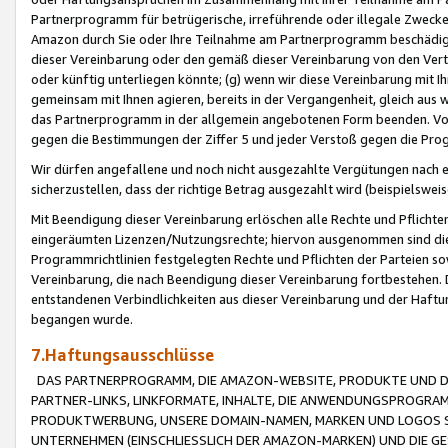
Partnerprogramm für betrügerische, irreführende oder illegale Zwecke
Amazon durch Sie oder Ihre Teilnahme am Partnerprogramm beschädig
dieser Vereinbarung oder den gemäß dieser Vereinbarung von den Vertr
oder künftig unterliegen könnte; (g) wenn wir diese Vereinbarung mit I
gemeinsam mit Ihnen agieren, bereits in der Vergangenheit, gleich aus
das Partnerprogramm in der allgemein angebotenen Form beenden. Vors
gegen die Bestimmungen der Ziffer 5 und jeder Verstoß gegen die Prog
Wir dürfen angefallene und noch nicht ausgezahlte Vergütungen nach 
sicherzustellen, dass der richtige Betrag ausgezahlt wird (beispielsw
Mit Beendigung dieser Vereinbarung erlöschen alle Rechte und Pflichte
eingeräumten Lizenzen/Nutzungsrechte; hiervon ausgenommen sind die in 
Programmrichtlinien festgelegten Rechte und Pflichten der Parteien sow
Vereinbarung, die nach Beendigung dieser Vereinbarung fortbestehen. D
entstandenen Verbindlichkeiten aus dieser Vereinbarung und der Haft
begangen wurde.
7.Haftungsausschlüsse
DAS PARTNERPROGRAMM, DIE AMAZON-WEBSITE, PRODUKTE UND DI
PARTNER-LINKS, LINKFORMATE, INHALTE, DIE ANWENDUNGSPROGR
PRODUKTWERBUNG, UNSERE DOMAIN-NAMEN, MARKEN UND LOGOS S
UNTERNEHMEN (EINSCHLIESSLICH DER AMAZON-MARKEN) UND DIE GE