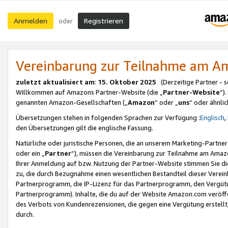
Anmelden
Registrieren
oder
Vereinbarung zur Teilnahme am 
zuletzt aktualisiert am
:
15. Oktober 2025
(Derzeitige Partner - 
Willkommen auf Amazons Partner-Website (die „
Partner-Website
“)
genannten Amazon-Gesellschaften („
Amazon
“ oder „
uns
“ oder ähnli
Übersetzungen stehen in folgenden Sprachen zur Verfügung :
Englisch
,
den Übersetzungen gilt die englische Fassung.
Natürliche oder juristische Personen, die an unserem Marketing-Partn
oder ein „
Partner
“), müssen die Vereinbarung zur Teilnahme am Ama
Ihrer Anmeldung auf bzw. Nutzung der Partner-Website stimmen Sie die
zu, die durch Bezugnahme einen wesentlichen Bestandteil dieser Verei
Partnerprogramm, die IP-Lizenz für das Partnerprogramm, den Vergütu
Partnerprogramm). Inhalte, die du auf der Website Amazon.com veröffe
des Verbots von Kundenrezensionen, die gegen eine Vergütung erstellt, 
durch.