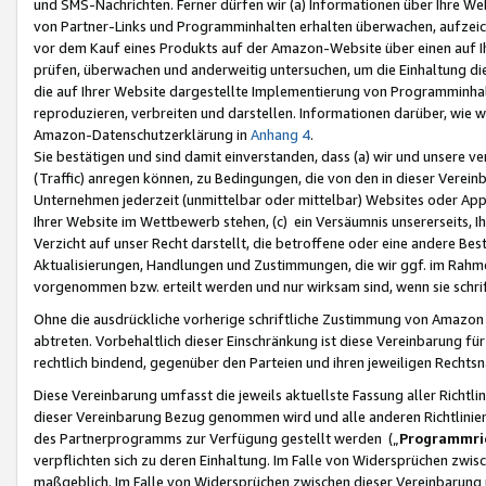
und SMS-Nachrichten. Ferner dürfen wir (a) Informationen über Ihre We
von Partner-Links und Programminhalten erhalten überwachen, aufzei
vor dem Kauf eines Produkts auf der Amazon-Website über einen auf Ih
prüfen, überwachen und anderweitig untersuchen, um die Einhaltung dies
die auf Ihrer Website dargestellte Implementierung von Programminhalt
reproduzieren, verbreiten und darstellen. Informationen darüber, wie w
Amazon-Datenschutzerklärung in
Anhang 4
.
Sie bestätigen und sind damit einverstanden, dass (a) wir und unsere 
(Traffic) anregen können, zu Bedingungen, die von den in dieser Vere
Unternehmen jederzeit (unmittelbar oder mittelbar) Websites oder Appl
Ihrer Website im Wettbewerb stehen, (c) ein Versäumnis unsererseits, I
Verzicht auf unser Recht darstellt, die betroffene oder eine andere B
Aktualisierungen, Handlungen und Zustimmungen, die wir ggf. im Rahme
vorgenommen bzw. erteilt werden und nur wirksam sind, wenn sie schri
Ohne die ausdrückliche vorherige schriftliche Zustimmung von Amazon
abtreten. Vorbehaltlich dieser Einschränkung ist diese Vereinbarung f
rechtlich bindend, gegenüber den Parteien und ihren jeweiligen Rech
Diese Vereinbarung umfasst die jeweils aktuellste Fassung aller Richtli
dieser Vereinbarung Bezug genommen wird und alle anderen Richtlinie
des Partnerprogramms zur Verfügung gestellt werden („
Programmric
verpflichten sich zu deren Einhaltung. Im Falle von Widersprüchen zwi
maßgeblich. Im Falle von Widersprüchen zwischen dieser Vereinbarun