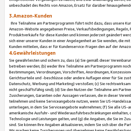
unbeschadet des Rechts von Amazon, Ersatz für darüber hinausgehen
3.Amazon-Kunden
Ihre Teilnahme am Partnerprogramm führt nicht dazu, dass unsere Kun
Amazon-Website angegebenen Preise, Verkaufsbedingungen, Regeln, Ri
Produktverkäufe für diese Kunden und können jederzeit geändert werde
sich einer unserer Kunden in einer Angelegenheit an Sie wenden, die 
Kunden mitteilen, dass er für Kundenservice-Fragen den auf der Ama
4.Gewährleistungen
Sie gewährleisten und sichern zu, dass (a) Sie gemäß dieser Vereinba
betreiben werden; (b) weder Ihre Teilnahme am Partnerprogramm noch d
Bestimmungen, Verordnungen, Vorschriften, Anordnungen, Konzessionen,
Gerichtsurteile und -beschlüsse oder andere Auflagen einer für Sie zu
Datenschutz, Werbung und Marketing) verstoßen; (c) Sie rechtswirksam 
nicht geschäftsfähig sind); (d) Sie den Nutzen der Teilnahme am Partne
Zusicherungen, Garantien oder Aussagen verlassen, die in dieser Verein
teilnehmen und keine Serviceangebote nutzen, wenn Sie US-Handelssa
unterliegen, in dem Sie Serviceangebote wahrnehmen; (f) Sie alle US
amerikanische Ausfuhr- und Wiederausfuhrbeschränkungen einhalten, 
Technologie und Leistungen gelten, und (g) die Angaben, die Sie im 
sind. Sie können Ihre Angaben aktualisieren, indem Sie sich über die 
Wir machen keine Zusicherungen und übernehmen keine Gewährleistun