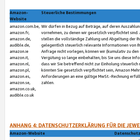
Amazon-
Steuerliche Bestimmungen
Website
amazon.com.be,
Wir dürfen in Bezug auf Beträge, auf deren Auszahlun
amazon.fr,
vornehmen, zu denen wir gesetzlich verpflichtet sind
amazon.de,
stellen die vollständige Zahlung und Abgeltung der 
audible.de,
gelegentlich steuerlich relevante Informationen von I
amazon.ie
Anfrage nicht vorlegen, können wir (kumulativ zu de
amazon.it,
Vergütung so lange einbehalten, bis Sie uns diese Inf
amazon.nl,
dass wir Sie betreffend nicht zur Einholung steuerlich 
amazon.pl,
könnten Sie gesetzlich verpflichtet sein, Amazon Meh
amazon.es,
Anforderungen an eine gültige MwSt.-Rechnung erfüllt
amazon.se,
zahlen.
amazon.co.uk,
audible.co.uk
ANHANG 4: DATENSCHUTZERKLÄRUNG FÜR DIE JEWE
Amazon-Website
Datenschutz