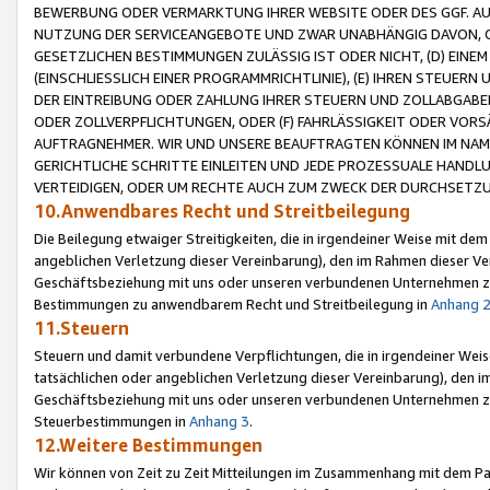
BEWERBUNG ODER VERMARKTUNG IHRER WEBSITE ODER DES GGF. AUF 
NUTZUNG DER SERVICEANGEBOTE UND ZWAR UNABHÄNGIG DAVON, O
GESETZLICHEN BESTIMMUNGEN ZULÄSSIG IST ODER NICHT, (D) EINE
(EINSCHLIESSLICH EINER PROGRAMMRICHTLINIE), (E) IHREN STEUER
DER EINTREIBUNG ODER ZAHLUNG IHRER STEUERN UND ZOLLABGAB
ODER ZOLLVERPFLICHTUNGEN, ODER (F) FAHRLÄSSIGKEIT ODER VORS
AUFTRAGNEHMER. WIR UND UNSERE BEAUFTRAGTEN KÖNNEN IM NAME
GERICHTLICHE SCHRITTE EINLEITEN UND JEDE PROZESSUALE HAND
VERTEIDIGEN, ODER UM RECHTE AUCH ZUM ZWECK DER DURCHSETZU
10.Anwendbares Recht und Streitbeilegung
Die Beilegung etwaiger Streitigkeiten, die in irgendeiner Weise mit de
angeblichen Verletzung dieser Vereinbarung), den im Rahmen dieser Ve
Geschäftsbeziehung mit uns oder unseren verbundenen Unternehmen zu
Bestimmungen zu anwendbarem Recht und Streitbeilegung in
Anhang 
11.Steuern
Steuern und damit verbundene Verpflichtungen, die in irgendeiner Wei
tatsächlichen oder angeblichen Verletzung dieser Vereinbarung), den 
Geschäftsbeziehung mit uns oder unseren verbundenen Unternehmen z
Steuerbestimmungen in
Anhang 3
.
12.Weitere Bestimmungen
Wir können von Zeit zu Zeit Mitteilungen im Zusammenhang mit dem Par