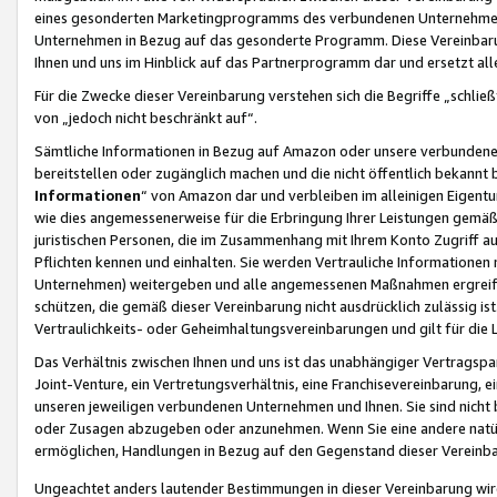
eines gesonderten Marketingprogramms des verbundenen Unternehmens
Unternehmen in Bezug auf das gesonderte Programm. Diese Vereinbarung
Ihnen und uns im Hinblick auf das Partnerprogramm dar und ersetzt al
Für die Zwecke dieser Vereinbarung verstehen sich die Begriffe „schließ
von „jedoch nicht beschränkt auf“.
Sämtliche Informationen in Bezug auf Amazon oder unsere verbunde
bereitstellen oder zugänglich machen und die nicht öffentlich bekannt bz
Informationen
“ von Amazon dar und verbleiben im alleinigen Eigent
wie dies angemessenerweise für die Erbringung Ihrer Leistungen gemäß d
juristischen Personen, die im Zusammenhang mit Ihrem Konto Zugriff au
Pflichten kennen und einhalten. Sie werden Vertrauliche Informationen 
Unternehmen) weitergeben und alle angemessenen Maßnahmen ergreifen
schützen, die gemäß dieser Vereinbarung nicht ausdrücklich zulässig is
Vertraulichkeits- oder Geheimhaltungsvereinbarungen und gilt für die
Das Verhältnis zwischen Ihnen und uns ist das unabhängiger Vertragspa
Joint-Venture, ein Vertretungsverhältnis, eine Franchisevereinbarung, 
unseren jeweiligen verbundenen Unternehmen und Ihnen. Sie sind ni
oder Zusagen abzugeben oder anzunehmen. Wenn Sie eine andere natürli
ermöglichen, Handlungen in Bezug auf den Gegenstand dieser Vereinbar
Ungeachtet anders lautender Bestimmungen in dieser Vereinbarung wird