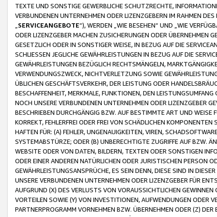
TEXTE UND SONSTIGE GEWERBLICHE SCHUTZRECHTE, INFORMATIONE
VERBUNDENEN UNTERNEHMEN ODER LIZENZGEBERN IM RAHMEN DES
„
SERVICEANGEBOTE
“), WERDEN „WIE BESEHEN“ UND „WIE VERFÜ
ODER LIZENZGEBER MACHEN ZUSICHERUNGEN ODER ÜBERNEHMEN GEW
GESETZLICH ODER IN SONSTIGER WEISE, IN BEZUG AUF DIE SERVI
SCHLIESSEN JEGLICHE GEWÄHRLEISTUNGEN IN BEZUG AUF DIE SERVI
GEWÄHRLEISTUNGEN BEZÜGLICH RECHTSMÄNGELN, MARKTGÄNGIGKEIT
VERWENDUNGSZWECK, NICHTVERLETZUNG SOWIE GEWÄHRLEISTUNGEN 
ÜBLICHEN GESCHÄFTSVERKEHR, DER LEISTUNG ODER HANDELSBRÄUCH
BESCHAFFENHEIT, MERKMALE, FUNKTIONEN, DEN LEISTUNGSUMFANG 
NOCH UNSERE VERBUNDENEN UNTERNEHMEN ODER LIZENZGEBER GEWÄ
BESCHRIEBEN DURCHGÄNGIG BZW. AUF BESTIMMTE ART UND WEISE
KORREKT, FEHLERFREI ODER FREI VON SCHÄDLICHEN KOMPONENTEN
HAFTEN FÜR: (A) FEHLER, UNGENAUIGKEITEN, VIREN, SCHADSOFTW
SYSTEMABSTÜRZE; ODER (B) UNBERECHTIGTE ZUGRIFFE AUF BZW. 
WEBSITE ODER VON DATEN, BILDERN, TEXTEN ODER SONSTIGEN INF
ODER EINER ANDEREN NATÜRLICHEN ODER JURISTISCHEN PERSON OD
GEWÄHRLEISTUNGSANSPRÜCHE, ES SEIN DENN, DIESE SIND IN DIES
UNSERE VERBUNDENEN UNTERNEHMEN ODER LIZENZGEBER FÜR EN
AUFGRUND (X) DES VERLUSTS VON VORAUSSICHTLICHEN GEWINNEN
VORTEILEN SOWIE (Y) VON INVESTITIONEN, AUFWENDUNGEN ODER VE
PARTNERPROGRAMM VORNEHMEN BZW. ÜBERNEHMEN ODER (Z) DER 