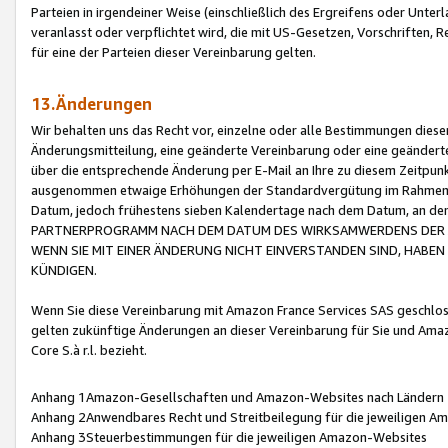
Parteien in irgendeiner Weise (einschließlich des Ergreifens oder Unt
veranlasst oder verpflichtet wird, die mit US-Gesetzen, Vorschriften,
für eine der Parteien dieser Vereinbarung gelten.
13.Änderungen
Wir behalten uns das Recht vor, einzelne oder alle Bestimmungen diese
Änderungsmitteilung, eine geänderte Vereinbarung oder eine geänderte 
über die entsprechende Änderung per E-Mail an Ihre zu diesem Zeitpun
ausgenommen etwaige Erhöhungen der Standardvergütung im Rahmen
Datum, jedoch frühestens sieben Kalendertage nach dem Datum, an de
PARTNERPROGRAMM NACH DEM DATUM DES WIRKSAMWERDENS DER Ä
WENN SIE MIT EINER ÄNDERUNG NICHT EINVERSTANDEN SIND, HABEN S
KÜNDIGEN.
Wenn Sie diese Vereinbarung mit Amazon France Services SAS geschlo
gelten zukünftige Änderungen an dieser Vereinbarung für Sie und Ama
Core S.à r.l. bezieht.
Anhang 1Amazon-Gesellschaften und Amazon-Websites nach Ländern
Anhang 2Anwendbares Recht und Streitbeilegung für die jeweiligen 
Anhang 3Steuerbestimmungen für die jeweiligen Amazon-Websites