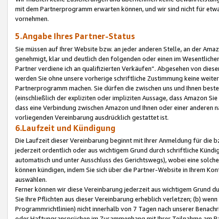
mit dem Partnerprogramm erwarten können, und wir sind nicht für etwa
vornehmen.
5.Angabe Ihres Partner-Status
Sie müssen auf Ihrer Website bzw. an jeder anderen Stelle, an der Am
genehmigt, klar und deutlich den folgenden oder einen im Wesentlichen
Partner verdiene ich an qualifizierten Verkäufen“. Abgesehen von die
werden Sie ohne unsere vorherige schriftliche Zustimmung keine weite
Partnerprogramm machen. Sie dürfen die zwischen uns und Ihnen best
(einschließlich der expliziten oder impliziten Aussage, dass Amazon Si
dass eine Verbindung zwischen Amazon und Ihnen oder einer anderen natü
vorliegenden Vereinbarung ausdrücklich gestattet ist.
6.Laufzeit und Kündigung
Die Laufzeit dieser Vereinbarung beginnt mit Ihrer Anmeldung für die 
jederzeit ordentlich oder aus wichtigem Grund durch schriftliche Kündi
automatisch und unter Ausschluss des Gerichtswegs), wobei eine solch
können kündigen, indem Sie sich über die Partner-Website in Ihrem Ko
auswählen.
Ferner können wir diese Vereinbarung jederzeit aus wichtigem Grund dur
Sie Ihre Pflichten aus dieser Vereinbarung erheblich verletzen; (b) wen
Programmrichtlinien) nicht innerhalb von 7 Tagen nach unserer Benachr
oder Haftungsansprüchen im Zusammenhang mit Ihrer Teilnahme am Pa