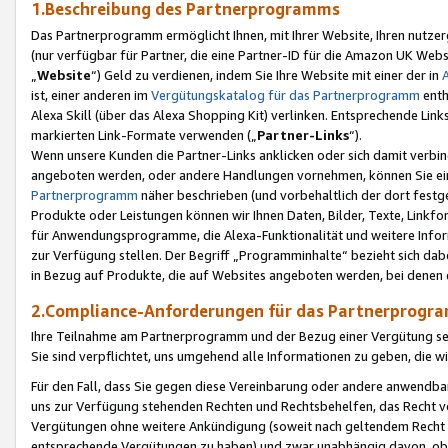
1.Beschreibung des Partnerprogramms
Das Partnerprogramm ermöglicht Ihnen, mit Ihrer Website, Ihren nutzer
(nur verfügbar für Partner, die eine Partner-ID für die Amazon UK We
„
Website
“) Geld zu verdienen, indem Sie Ihre Website mit einer der in
ist, einer anderen im
Vergütungskatalog für das Partnerprogramm
enth
Alexa Skill (über das Alexa Shopping Kit) verlinken. Entsprechende Lin
markierten Link-Formate verwenden („
Partner-Links
“).
Wenn unsere Kunden die Partner-Links anklicken oder sich damit verbi
angeboten werden, oder andere Handlungen vornehmen, können Sie eine
Partnerprogramm
näher beschrieben (und vorbehaltlich der dort festg
Produkte oder Leistungen können wir Ihnen Daten, Bilder, Texte, Linkfo
für Anwendungsprogramme, die Alexa-Funktionalität und weitere Inf
zur Verfügung stellen. Der Begriff „Programminhalte“ bezieht sich dabe
in Bezug auf Produkte, die auf Websites angeboten werden, bei denen 
2.Compliance-Anforderungen für das Partnerprog
Ihre Teilnahme am Partnerprogramm und der Bezug einer Vergütung setz
Sie sind verpflichtet, uns umgehend alle Informationen zu geben, die w
Für den Fall, dass Sie gegen diese Vereinbarung oder andere anwendba
uns zur Verfügung stehenden Rechten und Rechtsbehelfen, das Recht vo
Vergütungen ohne weitere Ankündigung (soweit nach geltendem Recht z
entsprechende Vergütungen zu haben) und zwar unabhängig davon, ob 