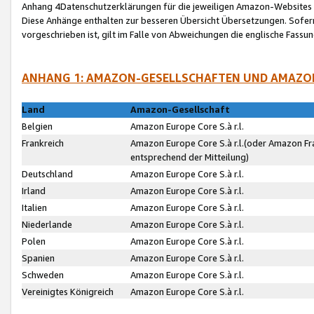
Anhang 4Datenschutzerklärungen für die jeweiligen Amazon-Websites
Diese Anhänge enthalten zur besseren Übersicht Übersetzungen. Sofe
vorgeschrieben ist, gilt im Falle von Abweichungen die englische Fass
ANHANG 1: AMAZON-GESELLSCHAFTEN UND AMAZO
Land
Amazon-Gesellschaft
Belgien
Amazon Europe Core S.à r.l.
Frankreich
Amazon Europe Core S.à r.l.(oder Amazon Fr
entsprechend der Mitteilung)
Deutschland
Amazon Europe Core S.à r.l.
Irland
Amazon Europe Core S.à r.l.
Italien
Amazon Europe Core S.à r.l.
Niederlande
Amazon Europe Core S.à r.l.
Polen
Amazon Europe Core S.à r.l.
Spanien
Amazon Europe Core S.à r.l.
Schweden
Amazon Europe Core S.à r.l.
Vereinigtes Königreich
Amazon Europe Core S.à r.l.