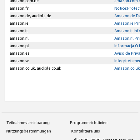
amazon.com.be
amazon.com.b
amazon.fr
Notice:Protec
amazon.de, audible.de
Amazon.de Da
amazon.ie
Amazon.ie Pri
amazon.it
Amazon.it Inf
amazon.nl
Amazon.nl Pri
amazon.pl
Informacja O
amazon.es
Aviso de Priv
amazon.se
Integritetsm
amazon.co.uk, audible.co.uk
Amazon.co.uk 
Teilnahmevereinbarung
Programmrichtlinien
Nutzungsbestimmungen
Kontaktiere uns