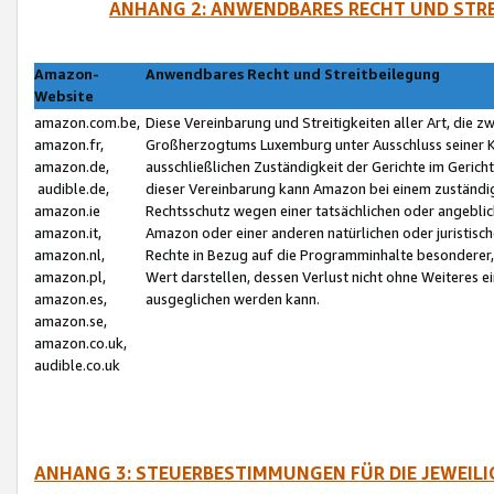
ANHANG 2: ANWENDBARES RECHT UND STRE
Amazon-
Anwendbares Recht und Streitbeilegung
Website
amazon.com.be,
Diese Vereinbarung und Streitigkeiten aller Art, die 
amazon.fr,
Großherzogtums Luxemburg unter Ausschluss seiner Kol
amazon.de,
ausschließlichen Zuständigkeit der Gerichte im Geri
audible.de,
dieser Vereinbarung kann Amazon bei einem zuständig
amazon.ie
Rechtsschutz wegen einer tatsächlichen oder angebli
amazon.it,
Amazon oder einer anderen natürlichen oder juristisc
amazon.nl,
Rechte in Bezug auf die Programminhalte besonderer,
amazon.pl,
Wert darstellen, dessen Verlust nicht ohne Weiteres e
amazon.es,
ausgeglichen werden kann.
amazon.se,
amazon.co.uk,
audible.co.uk
ANHANG 3: STEUERBESTIMMUNGEN FÜR DIE JEWEIL