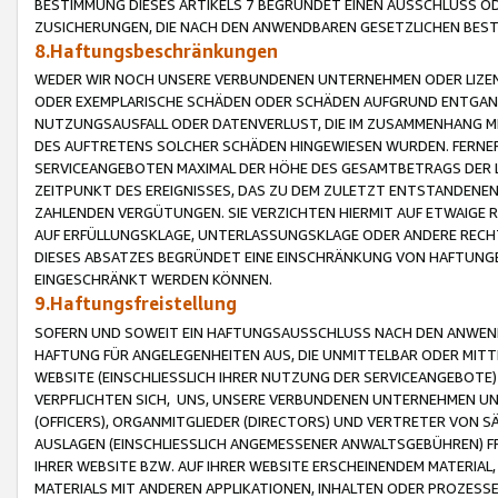
BESTIMMUNG DIESES ARTIKELS 7 BEGRÜNDET EINEN AUSSCHLUSS 
ZUSICHERUNGEN, DIE NACH DEN ANWENDBAREN GESETZLICHEN BE
8.Haftungsbeschränkungen
WEDER WIR NOCH UNSERE VERBUNDENEN UNTERNEHMEN ODER LIZEN
ODER EXEMPLARISCHE SCHÄDEN ODER SCHÄDEN AUFGRUND ENTGANG
NUTZUNGSAUSFALL ODER DATENVERLUST, DIE IM ZUSAMMENHANG MI
DES AUFTRETENS SOLCHER SCHÄDEN HINGEWIESEN WURDEN. FERN
SERVICEANGEBOTEN MAXIMAL DER HÖHE DES GESAMTBETRAGS DER 
ZEITPUNKT DES EREIGNISSES, DAS ZU DEM ZULETZT ENTSTANDENE
ZAHLENDEN VERGÜTUNGEN. SIE VERZICHTEN HIERMIT AUF ETWAIGE 
AUF ERFÜLLUNGSKLAGE, UNTERLASSUNGSKLAGE ODER ANDERE RECHT
DIESES ABSATZES BEGRÜNDET EINE EINSCHRÄNKUNG VON HAFTUNG
EINGESCHRÄNKT WERDEN KÖNNEN.
9.Haftungsfreistellung
SOFERN UND SOWEIT EIN HAFTUNGSAUSSCHLUSS NACH DEN ANWENDB
HAFTUNG FÜR ANGELEGENHEITEN AUS, DIE UNMITTELBAR ODER MITT
WEBSITE (EINSCHLIESSLICH IHRER NUTZUNG DER SERVICEANGEBOTE)
VERPFLICHTEN SICH, UNS, UNSERE VERBUNDENEN UNTERNEHMEN UN
(OFFICERS), ORGANMITGLIEDER (DIRECTORS) UND VERTRETER VON 
AUSLAGEN (EINSCHLIESSLICH ANGEMESSENER ANWALTSGEBÜHREN) FR
IHRER WEBSITE BZW. AUF IHRER WEBSITE ERSCHEINENDEM MATERIAL
MATERIALS MIT ANDEREN APPLIKATIONEN, INHALTEN ODER PROZESSE