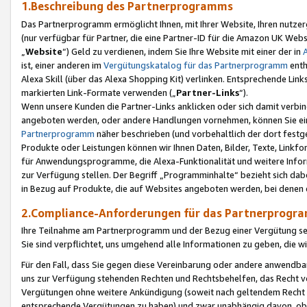
1.Beschreibung des Partnerprogramms
Das Partnerprogramm ermöglicht Ihnen, mit Ihrer Website, Ihren nutzer
(nur verfügbar für Partner, die eine Partner-ID für die Amazon UK We
„
Website
“) Geld zu verdienen, indem Sie Ihre Website mit einer der in
ist, einer anderen im
Vergütungskatalog für das Partnerprogramm
enth
Alexa Skill (über das Alexa Shopping Kit) verlinken. Entsprechende Lin
markierten Link-Formate verwenden („
Partner-Links
“).
Wenn unsere Kunden die Partner-Links anklicken oder sich damit verbi
angeboten werden, oder andere Handlungen vornehmen, können Sie eine
Partnerprogramm
näher beschrieben (und vorbehaltlich der dort festg
Produkte oder Leistungen können wir Ihnen Daten, Bilder, Texte, Linkfo
für Anwendungsprogramme, die Alexa-Funktionalität und weitere Inf
zur Verfügung stellen. Der Begriff „Programminhalte“ bezieht sich dabe
in Bezug auf Produkte, die auf Websites angeboten werden, bei denen 
2.Compliance-Anforderungen für das Partnerprog
Ihre Teilnahme am Partnerprogramm und der Bezug einer Vergütung setz
Sie sind verpflichtet, uns umgehend alle Informationen zu geben, die w
Für den Fall, dass Sie gegen diese Vereinbarung oder andere anwendba
uns zur Verfügung stehenden Rechten und Rechtsbehelfen, das Recht vo
Vergütungen ohne weitere Ankündigung (soweit nach geltendem Recht z
entsprechende Vergütungen zu haben) und zwar unabhängig davon, ob 