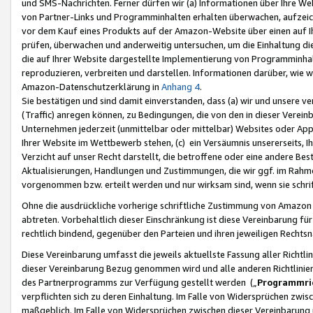
und SMS-Nachrichten. Ferner dürfen wir (a) Informationen über Ihre We
von Partner-Links und Programminhalten erhalten überwachen, aufzei
vor dem Kauf eines Produkts auf der Amazon-Website über einen auf Ih
prüfen, überwachen und anderweitig untersuchen, um die Einhaltung dies
die auf Ihrer Website dargestellte Implementierung von Programminhalt
reproduzieren, verbreiten und darstellen. Informationen darüber, wie w
Amazon-Datenschutzerklärung in
Anhang 4
.
Sie bestätigen und sind damit einverstanden, dass (a) wir und unsere 
(Traffic) anregen können, zu Bedingungen, die von den in dieser Vere
Unternehmen jederzeit (unmittelbar oder mittelbar) Websites oder Appl
Ihrer Website im Wettbewerb stehen, (c) ein Versäumnis unsererseits, I
Verzicht auf unser Recht darstellt, die betroffene oder eine andere B
Aktualisierungen, Handlungen und Zustimmungen, die wir ggf. im Rahme
vorgenommen bzw. erteilt werden und nur wirksam sind, wenn sie schri
Ohne die ausdrückliche vorherige schriftliche Zustimmung von Amazon
abtreten. Vorbehaltlich dieser Einschränkung ist diese Vereinbarung f
rechtlich bindend, gegenüber den Parteien und ihren jeweiligen Rech
Diese Vereinbarung umfasst die jeweils aktuellste Fassung aller Richtli
dieser Vereinbarung Bezug genommen wird und alle anderen Richtlinie
des Partnerprogramms zur Verfügung gestellt werden („
Programmric
verpflichten sich zu deren Einhaltung. Im Falle von Widersprüchen zwi
maßgeblich. Im Falle von Widersprüchen zwischen dieser Vereinbarun