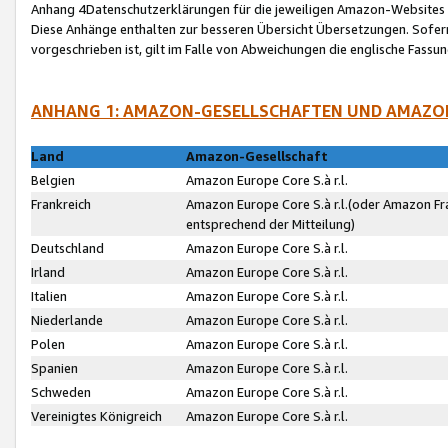
Anhang 4Datenschutzerklärungen für die jeweiligen Amazon-Websites
Diese Anhänge enthalten zur besseren Übersicht Übersetzungen. Sofe
vorgeschrieben ist, gilt im Falle von Abweichungen die englische Fass
ANHANG 1: AMAZON-GESELLSCHAFTEN UND AMAZO
Land
Amazon-Gesellschaft
Belgien
Amazon Europe Core S.à r.l.
Frankreich
Amazon Europe Core S.à r.l.(oder Amazon Fr
entsprechend der Mitteilung)
Deutschland
Amazon Europe Core S.à r.l.
Irland
Amazon Europe Core S.à r.l.
Italien
Amazon Europe Core S.à r.l.
Niederlande
Amazon Europe Core S.à r.l.
Polen
Amazon Europe Core S.à r.l.
Spanien
Amazon Europe Core S.à r.l.
Schweden
Amazon Europe Core S.à r.l.
Vereinigtes Königreich
Amazon Europe Core S.à r.l.