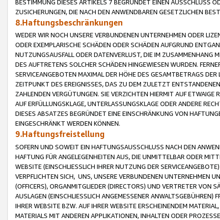
BESTIMMUNG DIESES ARTIKELS 7 BEGRÜNDET EINEN AUSSCHLUSS 
ZUSICHERUNGEN, DIE NACH DEN ANWENDBAREN GESETZLICHEN BE
8.Haftungsbeschränkungen
WEDER WIR NOCH UNSERE VERBUNDENEN UNTERNEHMEN ODER LIZEN
ODER EXEMPLARISCHE SCHÄDEN ODER SCHÄDEN AUFGRUND ENTGANG
NUTZUNGSAUSFALL ODER DATENVERLUST, DIE IM ZUSAMMENHANG MI
DES AUFTRETENS SOLCHER SCHÄDEN HINGEWIESEN WURDEN. FERN
SERVICEANGEBOTEN MAXIMAL DER HÖHE DES GESAMTBETRAGS DER 
ZEITPUNKT DES EREIGNISSES, DAS ZU DEM ZULETZT ENTSTANDENE
ZAHLENDEN VERGÜTUNGEN. SIE VERZICHTEN HIERMIT AUF ETWAIGE 
AUF ERFÜLLUNGSKLAGE, UNTERLASSUNGSKLAGE ODER ANDERE RECHT
DIESES ABSATZES BEGRÜNDET EINE EINSCHRÄNKUNG VON HAFTUNG
EINGESCHRÄNKT WERDEN KÖNNEN.
9.Haftungsfreistellung
SOFERN UND SOWEIT EIN HAFTUNGSAUSSCHLUSS NACH DEN ANWENDB
HAFTUNG FÜR ANGELEGENHEITEN AUS, DIE UNMITTELBAR ODER MITT
WEBSITE (EINSCHLIESSLICH IHRER NUTZUNG DER SERVICEANGEBOTE)
VERPFLICHTEN SICH, UNS, UNSERE VERBUNDENEN UNTERNEHMEN UN
(OFFICERS), ORGANMITGLIEDER (DIRECTORS) UND VERTRETER VON 
AUSLAGEN (EINSCHLIESSLICH ANGEMESSENER ANWALTSGEBÜHREN) FR
IHRER WEBSITE BZW. AUF IHRER WEBSITE ERSCHEINENDEM MATERIAL
MATERIALS MIT ANDEREN APPLIKATIONEN, INHALTEN ODER PROZESSE