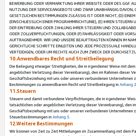
BEWERBUNG ODER VERMARKTUNG IHRER WEBSITE ODER DES GGF. AUF 
NUTZUNG DER SERVICEANGEBOTE UND ZWAR UNABHÄNGIG DAVON, O
GESETZLICHEN BESTIMMUNGEN ZULÄSSIG IST ODER NICHT, (D) EINE
(EINSCHLIESSLICH EINER PROGRAMMRICHTLINIE), (E) IHREN STEUER
DER EINTREIBUNG ODER ZAHLUNG IHRER STEUERN UND ZOLLABGAB
ODER ZOLLVERPFLICHTUNGEN, ODER (F) FAHRLÄSSIGKEIT ODER VORS
AUFTRAGNEHMER. WIR UND UNSERE BEAUFTRAGTEN KÖNNEN IM NAME
GERICHTLICHE SCHRITTE EINLEITEN UND JEDE PROZESSUALE HAND
VERTEIDIGEN, ODER UM RECHTE AUCH ZUM ZWECK DER DURCHSETZU
10.Anwendbares Recht und Streitbeilegung
Die Beilegung etwaiger Streitigkeiten, die in irgendeiner Weise mit de
angeblichen Verletzung dieser Vereinbarung), den im Rahmen dieser Ve
Geschäftsbeziehung mit uns oder unseren verbundenen Unternehmen zu
Bestimmungen zu anwendbarem Recht und Streitbeilegung in
Anhang 
11.Steuern
Steuern und damit verbundene Verpflichtungen, die in irgendeiner Wei
tatsächlichen oder angeblichen Verletzung dieser Vereinbarung), den 
Geschäftsbeziehung mit uns oder unseren verbundenen Unternehmen z
Steuerbestimmungen in
Anhang 3
.
12.Weitere Bestimmungen
Wir können von Zeit zu Zeit Mitteilungen im Zusammenhang mit dem Par