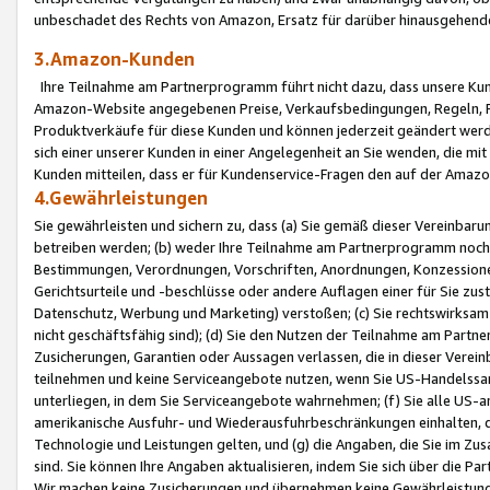
unbeschadet des Rechts von Amazon, Ersatz für darüber hinausgehen
3.Amazon-Kunden
Ihre Teilnahme am Partnerprogramm führt nicht dazu, dass unsere Kun
Amazon-Website angegebenen Preise, Verkaufsbedingungen, Regeln, Ri
Produktverkäufe für diese Kunden und können jederzeit geändert werde
sich einer unserer Kunden in einer Angelegenheit an Sie wenden, die 
Kunden mitteilen, dass er für Kundenservice-Fragen den auf der Ama
4.Gewährleistungen
Sie gewährleisten und sichern zu, dass (a) Sie gemäß dieser Vereinba
betreiben werden; (b) weder Ihre Teilnahme am Partnerprogramm noch d
Bestimmungen, Verordnungen, Vorschriften, Anordnungen, Konzessionen,
Gerichtsurteile und -beschlüsse oder andere Auflagen einer für Sie zu
Datenschutz, Werbung und Marketing) verstoßen; (c) Sie rechtswirksam 
nicht geschäftsfähig sind); (d) Sie den Nutzen der Teilnahme am Partne
Zusicherungen, Garantien oder Aussagen verlassen, die in dieser Verein
teilnehmen und keine Serviceangebote nutzen, wenn Sie US-Handelssa
unterliegen, in dem Sie Serviceangebote wahrnehmen; (f) Sie alle US
amerikanische Ausfuhr- und Wiederausfuhrbeschränkungen einhalten, 
Technologie und Leistungen gelten, und (g) die Angaben, die Sie im 
sind. Sie können Ihre Angaben aktualisieren, indem Sie sich über die 
Wir machen keine Zusicherungen und übernehmen keine Gewährleistun