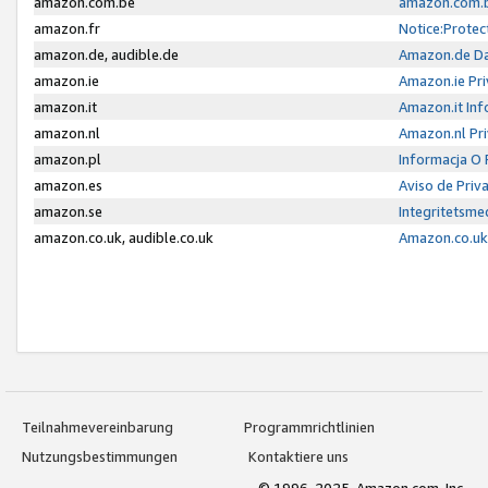
amazon.com.be
amazon.com.b
amazon.fr
Notice:Protec
amazon.de, audible.de
Amazon.de Da
amazon.ie
Amazon.ie Pri
amazon.it
Amazon.it Inf
amazon.nl
Amazon.nl Pri
amazon.pl
Informacja O
amazon.es
Aviso de Priv
amazon.se
Integritetsm
amazon.co.uk, audible.co.uk
Amazon.co.uk 
Teilnahmevereinbarung
Programmrichtlinien
Nutzungsbestimmungen
Kontaktiere uns