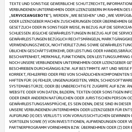
TEXTE UND SONSTIGE GEWERBLICHE SCHUTZRECHTE, INFORMATIONE
VERBUNDENEN UNTERNEHMEN ODER LIZENZGEBERN IM RAHMEN DES
„
SERVICEANGEBOTE
“), WERDEN „WIE BESEHEN“ UND „WIE VERFÜ
ODER LIZENZGEBER MACHEN ZUSICHERUNGEN ODER ÜBERNEHMEN GEW
GESETZLICH ODER IN SONSTIGER WEISE, IN BEZUG AUF DIE SERVI
SCHLIESSEN JEGLICHE GEWÄHRLEISTUNGEN IN BEZUG AUF DIE SERVI
GEWÄHRLEISTUNGEN BEZÜGLICH RECHTSMÄNGELN, MARKTGÄNGIGKEIT
VERWENDUNGSZWECK, NICHTVERLETZUNG SOWIE GEWÄHRLEISTUNGEN 
ÜBLICHEN GESCHÄFTSVERKEHR, DER LEISTUNG ODER HANDELSBRÄUCH
BESCHAFFENHEIT, MERKMALE, FUNKTIONEN, DEN LEISTUNGSUMFANG 
NOCH UNSERE VERBUNDENEN UNTERNEHMEN ODER LIZENZGEBER GEWÄ
BESCHRIEBEN DURCHGÄNGIG BZW. AUF BESTIMMTE ART UND WEISE
KORREKT, FEHLERFREI ODER FREI VON SCHÄDLICHEN KOMPONENTEN
HAFTEN FÜR: (A) FEHLER, UNGENAUIGKEITEN, VIREN, SCHADSOFTW
SYSTEMABSTÜRZE; ODER (B) UNBERECHTIGTE ZUGRIFFE AUF BZW. 
WEBSITE ODER VON DATEN, BILDERN, TEXTEN ODER SONSTIGEN INF
ODER EINER ANDEREN NATÜRLICHEN ODER JURISTISCHEN PERSON OD
GEWÄHRLEISTUNGSANSPRÜCHE, ES SEIN DENN, DIESE SIND IN DIES
UNSERE VERBUNDENEN UNTERNEHMEN ODER LIZENZGEBER FÜR EN
AUFGRUND (X) DES VERLUSTS VON VORAUSSICHTLICHEN GEWINNEN
VORTEILEN SOWIE (Y) VON INVESTITIONEN, AUFWENDUNGEN ODER VE
PARTNERPROGRAMM VORNEHMEN BZW. ÜBERNEHMEN ODER (Z) DER 