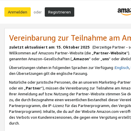
Anmelden
Registrieren
oder
Vereinbarung zur Teilnahme am 
zuletzt aktualisiert am
:
15. Oktober 2025
(Derzeitige Partner - 
Willkommen auf Amazons Partner-Website (die „
Partner-Website
“)
genannten Amazon-Gesellschaften („
Amazon
“ oder „
uns
“ oder ähnli
Übersetzungen stehen in folgenden Sprachen zur Verfügung :
Englisch
,
den Übersetzungen gilt die englische Fassung.
Natürliche oder juristische Personen, die an unserem Marketing-Partn
oder ein „
Partner
“), müssen die Vereinbarung zur Teilnahme am Ama
Ihrer Anmeldung auf bzw. Nutzung der Partner-Website stimmen Sie die
zu, die durch Bezugnahme einen wesentlichen Bestandteil dieser Verei
Partnerprogramm, die IP-Lizenz für das Partnerprogramm, den Vergütu
Partnerprogramm). Inhalte, die du auf der Website Amazon.com veröffe
des Verbots von Kundenrezensionen, die gegen eine Vergütung erstellt, 
durch.