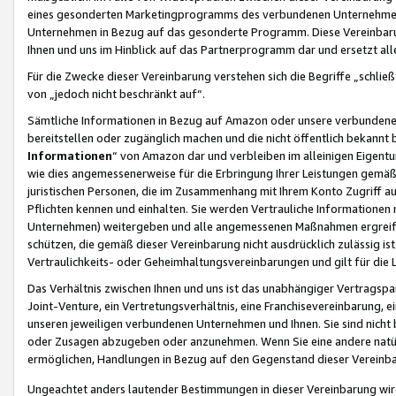
eines gesonderten Marketingprogramms des verbundenen Unternehmens
Unternehmen in Bezug auf das gesonderte Programm. Diese Vereinbarung
Ihnen und uns im Hinblick auf das Partnerprogramm dar und ersetzt al
Für die Zwecke dieser Vereinbarung verstehen sich die Begriffe „schließ
von „jedoch nicht beschränkt auf“.
Sämtliche Informationen in Bezug auf Amazon oder unsere verbunde
bereitstellen oder zugänglich machen und die nicht öffentlich bekannt bz
Informationen
“ von Amazon dar und verbleiben im alleinigen Eigent
wie dies angemessenerweise für die Erbringung Ihrer Leistungen gemäß d
juristischen Personen, die im Zusammenhang mit Ihrem Konto Zugriff au
Pflichten kennen und einhalten. Sie werden Vertrauliche Informationen 
Unternehmen) weitergeben und alle angemessenen Maßnahmen ergreifen
schützen, die gemäß dieser Vereinbarung nicht ausdrücklich zulässig is
Vertraulichkeits- oder Geheimhaltungsvereinbarungen und gilt für die
Das Verhältnis zwischen Ihnen und uns ist das unabhängiger Vertragspa
Joint-Venture, ein Vertretungsverhältnis, eine Franchisevereinbarung, 
unseren jeweiligen verbundenen Unternehmen und Ihnen. Sie sind ni
oder Zusagen abzugeben oder anzunehmen. Wenn Sie eine andere natürli
ermöglichen, Handlungen in Bezug auf den Gegenstand dieser Vereinbar
Ungeachtet anders lautender Bestimmungen in dieser Vereinbarung wird