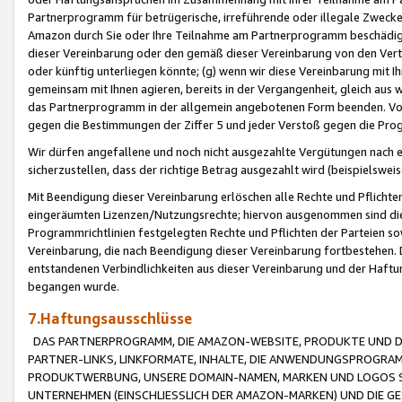
Partnerprogramm für betrügerische, irreführende oder illegale Zwecke
Amazon durch Sie oder Ihre Teilnahme am Partnerprogramm beschädig
dieser Vereinbarung oder den gemäß dieser Vereinbarung von den Vertr
oder künftig unterliegen könnte; (g) wenn wir diese Vereinbarung mit I
gemeinsam mit Ihnen agieren, bereits in der Vergangenheit, gleich aus
das Partnerprogramm in der allgemein angebotenen Form beenden. Vors
gegen die Bestimmungen der Ziffer 5 und jeder Verstoß gegen die Prog
Wir dürfen angefallene und noch nicht ausgezahlte Vergütungen nach 
sicherzustellen, dass der richtige Betrag ausgezahlt wird (beispielsw
Mit Beendigung dieser Vereinbarung erlöschen alle Rechte und Pflichte
eingeräumten Lizenzen/Nutzungsrechte; hiervon ausgenommen sind die in 
Programmrichtlinien festgelegten Rechte und Pflichten der Parteien sow
Vereinbarung, die nach Beendigung dieser Vereinbarung fortbestehen. D
entstandenen Verbindlichkeiten aus dieser Vereinbarung und der Haft
begangen wurde.
7.Haftungsausschlüsse
DAS PARTNERPROGRAMM, DIE AMAZON-WEBSITE, PRODUKTE UND DI
PARTNER-LINKS, LINKFORMATE, INHALTE, DIE ANWENDUNGSPROGR
PRODUKTWERBUNG, UNSERE DOMAIN-NAMEN, MARKEN UND LOGOS S
UNTERNEHMEN (EINSCHLIESSLICH DER AMAZON-MARKEN) UND DIE GE