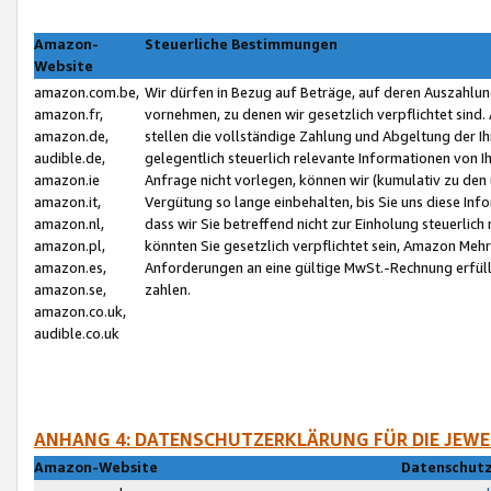
Amazon-
Steuerliche Bestimmungen
Website
amazon.com.be,
Wir dürfen in Bezug auf Beträge, auf deren Auszahlun
amazon.fr,
vornehmen, zu denen wir gesetzlich verpflichtet sind
amazon.de,
stellen die vollständige Zahlung und Abgeltung der 
audible.de,
gelegentlich steuerlich relevante Informationen von I
amazon.ie
Anfrage nicht vorlegen, können wir (kumulativ zu de
amazon.it,
Vergütung so lange einbehalten, bis Sie uns diese Inf
amazon.nl,
dass wir Sie betreffend nicht zur Einholung steuerlich 
amazon.pl,
könnten Sie gesetzlich verpflichtet sein, Amazon Meh
amazon.es,
Anforderungen an eine gültige MwSt.-Rechnung erfüllt
amazon.se,
zahlen.
amazon.co.uk,
audible.co.uk
ANHANG 4: DATENSCHUTZERKLÄRUNG FÜR DIE JEWE
Amazon-Website
Datenschutz