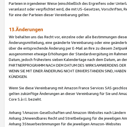
Parteien in irgendeiner Weise (einschließlich des Ergreifens oder Unt
veranlasst oder verpflichtet wird, die mit US-Gesetzen, Vorschriften,
für eine der Parteien dieser Vereinbarung gelten.
13.Änderungen
Wir behalten uns das Recht vor, einzelne oder alle Bestimmungen diese
Änderungsmitteilung, eine geänderte Vereinbarung oder eine geänderte 
über die entsprechende Änderung per E-Mail an Ihre zu diesem Zeitpun
ausgenommen etwaige Erhöhungen der Standardvergütung im Rahmen
Datum, jedoch frühestens sieben Kalendertage nach dem Datum, an de
PARTNERPROGRAMM NACH DEM DATUM DES WIRKSAMWERDENS DER Ä
WENN SIE MIT EINER ÄNDERUNG NICHT EINVERSTANDEN SIND, HABEN S
KÜNDIGEN.
Wenn Sie diese Vereinbarung mit Amazon France Services SAS geschlo
gelten zukünftige Änderungen an dieser Vereinbarung für Sie und Ama
Core S.à r.l. bezieht.
Anhang 1Amazon-Gesellschaften und Amazon-Websites nach Ländern
Anhang 2Anwendbares Recht und Streitbeilegung für die jeweiligen 
Anhang 3Steuerbestimmungen für die jeweiligen Amazon-Websites