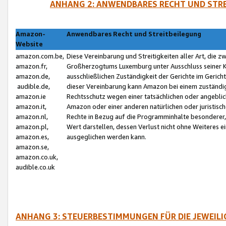
ANHANG 2: ANWENDBARES RECHT UND STRE
Amazon-
Anwendbares Recht und Streitbeilegung
Website
amazon.com.be,
Diese Vereinbarung und Streitigkeiten aller Art, die 
amazon.fr,
Großherzogtums Luxemburg unter Ausschluss seiner Kol
amazon.de,
ausschließlichen Zuständigkeit der Gerichte im Geri
audible.de,
dieser Vereinbarung kann Amazon bei einem zuständig
amazon.ie
Rechtsschutz wegen einer tatsächlichen oder angebli
amazon.it,
Amazon oder einer anderen natürlichen oder juristisc
amazon.nl,
Rechte in Bezug auf die Programminhalte besonderer,
amazon.pl,
Wert darstellen, dessen Verlust nicht ohne Weiteres e
amazon.es,
ausgeglichen werden kann.
amazon.se,
amazon.co.uk,
audible.co.uk
ANHANG 3: STEUERBESTIMMUNGEN FÜR DIE JEWEIL