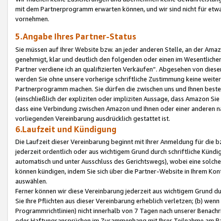
mit dem Partnerprogramm erwarten können, und wir sind nicht für etwa
vornehmen.
5.Angabe Ihres Partner-Status
Sie müssen auf Ihrer Website bzw. an jeder anderen Stelle, an der Am
genehmigt, klar und deutlich den folgenden oder einen im Wesentlichen
Partner verdiene ich an qualifizierten Verkäufen“. Abgesehen von die
werden Sie ohne unsere vorherige schriftliche Zustimmung keine weite
Partnerprogramm machen. Sie dürfen die zwischen uns und Ihnen best
(einschließlich der expliziten oder impliziten Aussage, dass Amazon Si
dass eine Verbindung zwischen Amazon und Ihnen oder einer anderen natü
vorliegenden Vereinbarung ausdrücklich gestattet ist.
6.Laufzeit und Kündigung
Die Laufzeit dieser Vereinbarung beginnt mit Ihrer Anmeldung für die 
jederzeit ordentlich oder aus wichtigem Grund durch schriftliche Kündi
automatisch und unter Ausschluss des Gerichtswegs), wobei eine solch
können kündigen, indem Sie sich über die Partner-Website in Ihrem Ko
auswählen.
Ferner können wir diese Vereinbarung jederzeit aus wichtigem Grund dur
Sie Ihre Pflichten aus dieser Vereinbarung erheblich verletzen; (b) wen
Programmrichtlinien) nicht innerhalb von 7 Tagen nach unserer Benachr
oder Haftungsansprüchen im Zusammenhang mit Ihrer Teilnahme am Pa