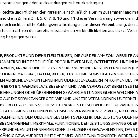
ge Stornierungen oder Rücksendungen zu berücksichtigen).
 Rechte und Pflichten der Parteien, einschließlich aller im Zusammenhang m
 die in Ziffern 3, 4, 5, 6, 7, 8, 10 und 11 dieser Vereinbarung sowie die in
er noch nicht erfüllte Zahlungsverpflichtungen aus dieser Vereinbarung, die
arteien nicht von den bereits entstandenen Verbindlichkeiten aus dieser Ver
gung begangen wurde.
 PRODUKTE UND DIENSTLEISTUNGEN, DIE AUF DER AMAZON-WEBSITE AN
GRAMMIERSCHNITTSTELLE FÜR PRODUKTWERBUNG, DATENFEEDS UND INH
-NAMEN, MARKEN UND LOGOS UNSERER VERBUNDENEN UNTERNEHMEN (EIN
IONEN, MATERIAL, DATEN, BILDER, TEXTE UND SONSTIGE GEWERBLICHE 
EREN VERBUNDENEN UNTERNEHMEN ODER LIZENZGEBERN IM RAHMEN DES 
NGEBOTE
“), WERDEN „WIE BESEHEN“ UND „WIE VERFÜGBAR“ BEREITGEST
CHERUNGEN ODER ÜBERNEHMEN GEWÄHRLEISTUNGEN GLEICH WELCHER AR
ZUG AUF DIE SERVICEANGEBOTE. WIR UND UNSERE VERBUNDENEN UNTERNEH
ANGEBOTE AUS; DIES SCHLIESST ETWAIGE STILLSCHWEIGENDE GEWÄHRLE
LITÄT, EIGNUNG FÜR EINEN BESTIMMTEN VERWENDUNGSZWECK, NICHTVER
OGENHEITEN, DEM ÜBLICHEN GESCHÄFTSVERKEHR, DER LEISTUNG ODER H
 BESCHAFFENHEIT, MERKMALE, FUNKTIONEN, DEN LEISTUNGSUMFANG ODER
VERBUNDENEN UNTERNEHMEN ODER LIZENZGEBER GEWÄHRLEISTEN, DASS D
HGÄNGIG BZW. AUF BESTIMMTE ART UND WEISE FUNKTIONIEREN WERDEN 