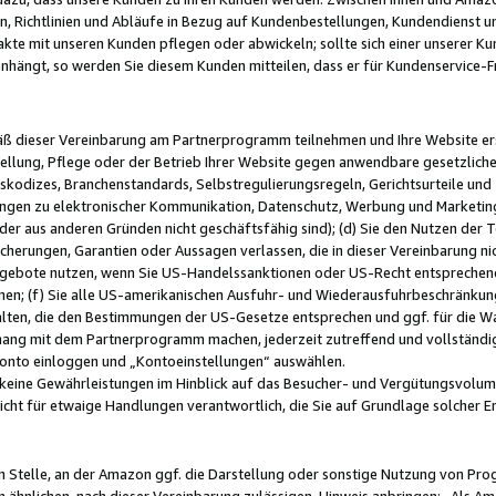
, Richtlinien und Abläufe in Bezug auf Kundenbestellungen, Kundendienst 
kte mit unseren Kunden pflegen oder abwickeln; sollte sich einer unserer Ku
nhängt, so werden Sie diesem Kunden mitteilen, dass er für Kundenservic
emäß dieser Vereinbarung am Partnerprogramm teilnehmen und Ihre Website er
ellung, Pflege oder der Betrieb Ihrer Website gegen anwendbare gesetzlich
skodizes, Branchenstandards, Selbstregulierungsregeln, Gerichtsurteile und 
ngen zu elektronischer Kommunikation, Datenschutz, Werbung und Marketing)
 oder aus anderen Gründen nicht geschäftsfähig sind); (d) Sie den Nutzen de
cherungen, Garantien oder Aussagen verlassen, die in dieser Vereinbarung nich
gebote nutzen, wenn Sie US-Handelssanktionen oder US-Recht entsprechen
men; (f) Sie alle US-amerikanischen Ausfuhr- und Wiederausfuhrbeschränkun
ten, die den Bestimmungen der US-Gesetze entsprechen und ggf. für die Wa
hang mit dem Partnerprogramm machen, jederzeit zutreffend und vollständig 
 Konto einloggen und „Kontoeinstellungen“ auswählen.
keine Gewährleistungen im Hinblick auf das Besucher- und Vergütungsvolu
icht für etwaige Handlungen verantwortlich, die Sie auf Grundlage solcher
en Stelle, an der Amazon ggf. die Darstellung oder sonstige Nutzung von Pr
 ähnlichen, nach dieser Vereinbarung zulässigen, Hinweis anbringen: „Als Ama