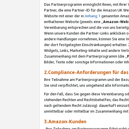
Das Partnerprogramm ermöglicht Ihnen, mit Ihrer W
Partner, die eine Partner-ID für die Amazon UK W
Website mit einer der in
Anhang 1
genannten Amazon
enthaltenen Website (jeweils eine „
Amazon-Webs
Vereinbarung entsprechen und die von uns bereitg
Wenn unsere Kunden die Partner-Links anklicken 
andere Handlungen vornehmen, können Sie eine Ver
der dort festgelegten Einschränkungen) erhalten. 
Widgets, Links, Marketing-Inhalte und andere Ver
Zusammenhang mit dem Partnerprogramm (die „
Bilder, Texte oder sonstige Informationen oder In
2.Compliance-Anforderungen für d
Ihre Teilnahme am Partnerprogramm und der Bezug 
Sie sind verpflichtet, uns umgehend alle Informat
Für den Fall, dass Sie gegen diese Vereinbarung 
stehenden Rechten und Rechtsbehelfen, das Recht
nach geltendem Recht zulässig) dauerhaft einzus
unmittelbar oder mittelbar im Zusammenhang mit
3.Amazon-Kunden
Ihre Teilnahme am Partnerprogramm führt nicht d