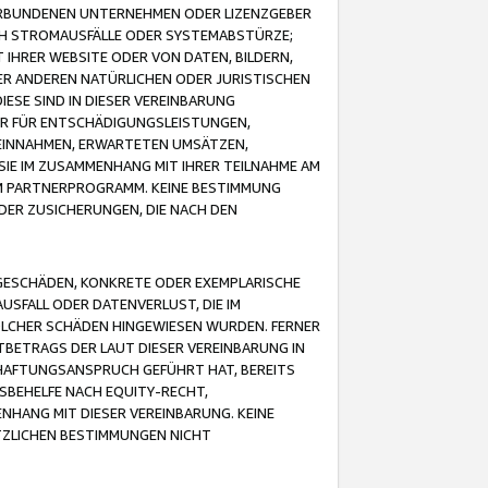
VERBUNDENEN UNTERNEHMEN ODER LIZENZGEBER
ICH STROMAUSFÄLLE ODER SYSTEMABSTÜRZE;
IHRER WEBSITE ODER VON DATEN, BILDERN,
ER ANDEREN NATÜRLICHEN ODER JURISTISCHEN
ESE SIND IN DIESER VEREINBARUNG
R FÜR ENTSCHÄDIGUNGSLEISTUNGEN,
EINNAHMEN, ERWARTETEN UMSÄTZEN,
SIE IM ZUSAMMENHANG MIT IHRER TEILNAHME AM
M PARTNERPROGRAMM. KEINE BESTIMMUNG
DER ZUSICHERUNGEN, DIE NACH DEN
GESCHÄDEN, KONKRETE ODER EXEMPLARISCHE
SFALL ODER DATENVERLUST, DIE IM
OLCHER SCHÄDEN HINGEWIESEN WURDEN. FERNER
BETRAGS DER LAUT DIESER VEREINBARUNG IN
HAFTUNGSANSPRUCH GEFÜHRT HAT, BEREITS
SBEHELFE NACH EQUITY-RECHT,
NHANG MIT DIESER VEREINBARUNG. KEINE
TZLICHEN BESTIMMUNGEN NICHT