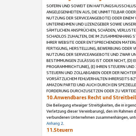
SOFERN UND SOWEIT EIN HAFTUNGSAUSSCHLUSS
ANGELEGENHEITEN AUS, DIE UNMITTELBAR ODER 
NUTZUNG DER SERVICEANGEBOTE) ODER EINEM V
UNTERNEHMEN UND LIZENZGEBER SOWIE UNSERE 
SÄMTLICHEN ANSPRÜCHEN, SCHÄDEN, VERLUSTE
SCHADLOS ZUHALTEN, DIE IM ZUSAMMENHANG STE
IHRER WEBSITE ODER ENTSPRECHENDEN MATERIA
FERTIGUNG, HERSTELLUNG, BEWERBUNG ODER VE
NUTZUNG DER SERVICEANGEBOTE UND ZWAR UN
BESTIMMUNGEN ZULÄSSIG IST ODER NICHT, (D) 
PROGRAMMRICHTLINIE), (E) IHREN STEUERN UN
STEUERN UND ZOLLABGABEN ODER DER NICHTER
VORSÄTZLICHEM FEHLVERHALTEN IHRERSEITS BZ
AMAZON PARTEI UND AUCH DURCH EIN SPEZIELL
FORDERUNG DURCHZUSETZEN ODER ZU VERTEIDI
10.Anwendbares Recht und Streitbe
Die Beilegung etwaiger Streitigkeiten, die in irg
Verletzung dieser Vereinbarung), den im Rahmen d
verbundenen Unternehmen zusammenhängen, unterl
Anhang 2
.
11.Steuern