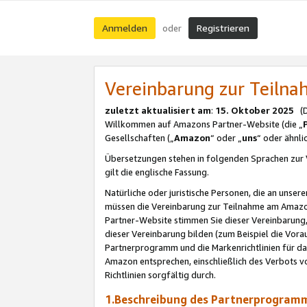
Anmelden
Registrieren
oder
Vereinbarung zur Teil
zuletzt aktualisiert am
:
15. Oktober 2025
(De
Willkommen auf Amazons Partner-Website (die „
Gesellschaften („
Amazon
“ oder „
uns
“ oder ähnl
Übersetzungen stehen in folgenden Sprachen zur 
gilt die englische Fassung.
Natürliche oder juristische Personen, die an uns
müssen die Vereinbarung zur Teilnahme am Amaz
Partner-Website stimmen Sie dieser Vereinbarung,
dieser Vereinbarung bilden (zum Beispiel die Vo
Partnerprogramm und die Markenrichtlinien für da
Amazon entsprechen, einschließlich des Verbots vo
Richtlinien sorgfältig durch.
1.Beschreibung des Partnerprogra