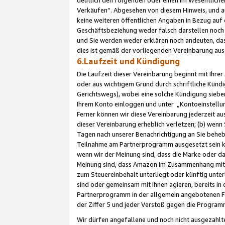
Verkäufen“. Abgesehen von diesem Hinweis, und a
keine weiteren öffentlichen Angaben in Bezug au
Geschäftsbeziehung weder falsch darstellen noch a
und Sie werden weder erklären noch andeuten, dass
dies ist gemäß der vorliegenden Vereinbarung ausd
6.Laufzeit und Kündigung
Die Laufzeit dieser Vereinbarung beginnt mit Ihre
oder aus wichtigem Grund durch schriftliche Kündi
Gerichtswegs), wobei eine solche Kündigung siebe
Ihrem Konto einloggen und unter „Kontoeinstellu
Ferner können wir diese Vereinbarung jederzeit aus
dieser Vereinbarung erheblich verletzen; (b) wenn
Tagen nach unserer Benachrichtigung an Sie behe
Teilnahme am Partnerprogramm ausgesetzt sein kö
wenn wir der Meinung sind, dass die Marke oder 
Meinung sind, dass Amazon im Zusammenhang mit d
zum Steuereinbehalt unterliegt oder künftig unter
sind oder gemeinsam mit Ihnen agieren, bereits in
Partnerprogramm in der allgemein angebotenen Fo
der Ziffer 5 und jeder Verstoß gegen die Programm
Wir dürfen angefallene und noch nicht ausgezahlt