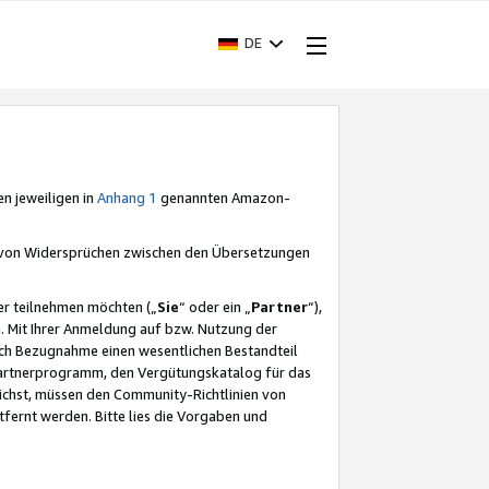
DE
en jeweiligen in
Anhang 1
genannten Amazon-
e von Widersprüchen zwischen den Übersetzungen
er teilnehmen möchten („
Sie
“ oder ein „
Partner
“),
. Mit Ihrer Anmeldung auf bzw. Nutzung der
durch Bezugnahme einen wesentlichen Bestandteil
 Partnerprogramm, den Vergütungskatalog für das
ichst, müssen den Community-Richtlinien von
fernt werden. Bitte lies die Vorgaben und