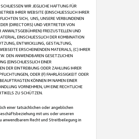
CHLIESSEN WIR JEGLICHE HAFTUNG FÜR
TRIEB IHRER WEBSITE (EINSCHLIESSLICH IHRER
FLICHTEN SICH, UNS, UNSERE VERBUNDENEN
EDER (DIRECTORS) UND VERTRETER VON
R ANWALTSGEBÜHREN) FREIZUSTELLEN UND
ATERIAL, EINSCHLIESSLICH DER KOMBINATION
NUTZUNG, ENTWICKLUNG, GESTALTUNG,
EBSEITE ERSCHEINENDEN MATERIALS, (C) IHRER
ZW. DEN ANWENDBAREN GESETZLICHEN
NG (EINSCHLIESSLICH EINER
BEN DER EINTREIBUNG ODER ZAHLUNG IHRER
LICHTUNGEN, ODER (F) FAHRLÄSSIGKEIT ODER
 BEAUFTRAGTEN KÖNNEN IM NAMEN EINER
HANDLUNG VORNEHMEN, UM EINE RECHTLICHE
TIKELS ZU SCHÜTZEN.
ich einer tatsächlichen oder angeblichen
Geschäftsbeziehung mit uns oder unseren
u anwendbarem Recht und Streitbeilegung in