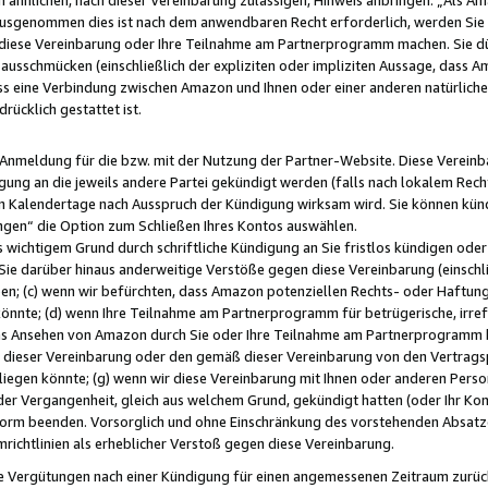
usgenommen dies ist nach dem anwendbaren Recht erforderlich, werden Sie 
f diese Vereinbarung oder Ihre Teilnahme am Partnerprogramm machen. Sie d
usschmücken (einschließlich der expliziten oder impliziten Aussage, dass A
 eine Verbindung zwischen Amazon und Ihnen oder einer anderen natürlichen 
rücklich gestattet ist.
r Anmeldung für die bzw. mit der Nutzung der Partner-Website. Diese Vereinb
gung an die jeweils andere Partei gekündigt werden (falls nach lokalem Rech
n Kalendertage nach Ausspruch der Kündigung wirksam wird. Sie können kündi
ngen“ die Option zum Schließen Ihres Kontos auswählen.
 wichtigem Grund durch schriftliche Kündigung an Sie fristlos kündigen oder I
 Sie darüber hinaus anderweitige Verstöße gegen diese Vereinbarung (einschli
ben; (c) wenn wir befürchten, dass Amazon potenziellen Rechts- oder Haftu
nnte; (d) wenn Ihre Teilnahme am Partnerprogramm für betrügerische, irref
das Ansehen von Amazon durch Sie oder Ihre Teilnahme am Partnerprogramm b
ieser Vereinbarung oder den gemäß dieser Vereinbarung von den Vertragspa
liegen könnte; (g) wenn wir diese Vereinbarung mit Ihnen oder anderen Perso
 der Vergangenheit, gleich aus welchem Grund, gekündigt hatten (oder Ihr Ko
rm beenden. Vorsorglich und ohne Einschränkung des vorstehenden Absatzes
richtlinien als erheblicher Verstoß gegen diese Vereinbarung.
e Vergütungen nach einer Kündigung für einen angemessenen Zeitraum zurückb