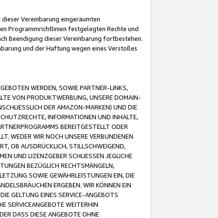
it dieser Vereinbarung eingeräumten
 den Programmrichtlinien festgelegten Rechte und
 nach Beendigung dieser Vereinbarung fortbestehen.
einbarung und der Haftung wegen eines Verstoßes
GEBOTEN WERDEN, SOWIE PARTNER-LINKS,
ALTE VON PRODUKTWERBUNG, UNSERE DOMAIN-
SCHLIESSLICH DER AMAZON-MARKEN) UND DIE
SCHUTZRECHTE, INFORMATIONEN UND INHALTE,
PARTNERPROGRAMMS BEREITGESTELLT ODER
ELLT. WEDER WIR NOCH UNSERE VERBUNDENEN
T, OB AUSDRÜCKLICH, STILLSCHWEIGEND,
MEN UND LIZENZGEBER SCHLIESSEN JEGLICHE
ISTUNGEN BEZÜGLICH RECHTSMÄNGELN,
LETZUNG SOWIE GEWÄHRLEISTUNGEN EIN, DIE
ANDELSBRÄUCHEN ERGEBEN. WIR KÖNNEN EIN
 DIE GELTUNG EINES SERVICE-ANGEBOTS
IE SERVICEANGEBOTE WEITERHIN
ODER DASS DIESE ANGEBOTE OHNE