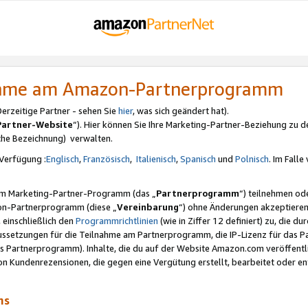
nahme am Amazon-Partnerprogramm
rzeitige Partner - sehen Sie
hier
, was sich geändert hat).
Partner-Website
“). Hier können Sie Ihre Marketing-Partner-Beziehung zu d
iche Bezeichnung) verwalten.
Verfügung :
Englisch
,
Französisch
,
Italienisch
,
Spanisch
und
Polnisch
. Im Fall
erem Marketing-Partner-Programm (das „
Partnerprogramm
“) teilnehmen od
on-Partnerprogramm (diese „
Vereinbarung
“) ohne Änderungen akzeptieren
 einschließlich den
Programmrichtlinien
(wie in Ziffer 12 definiert) zu, die 
raussetzungen für die Teilnahme am Partnerprogramm, die IP-Lizenz für das
s Partnerprogramm). Inhalte, die du auf der Website Amazon.com veröffentl
n Kundenrezensionen, die gegen eine Vergütung erstellt, bearbeitet oder ent
mms