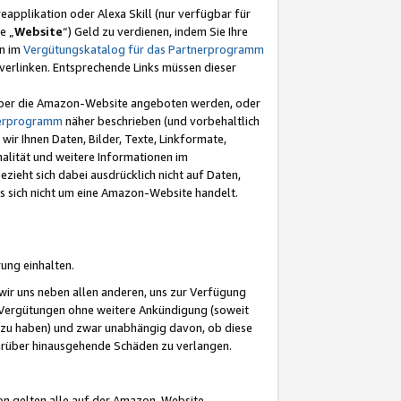
eapplikation oder Alexa Skill (nur verfügbar für
e „
Website
“) Geld zu verdienen, indem Sie Ihre
en im
Vergütungskatalog für das Partnerprogramm
t) verlinken. Entsprechende Links müssen dieser
e über die Amazon-Website angeboten werden, oder
nerprogramm
näher beschrieben (und vorbehaltlich
ir Ihnen Daten, Bilder, Texte, Linkformate,
alität und weitere Informationen im
zieht sich dabei ausdrücklich nicht auf Daten,
es sich nicht um eine Amazon-Website handelt.
rung einhalten.
ir uns neben allen anderen, uns zur Verfügung
n Vergütungen ohne weitere Ankündigung (soweit
 zu haben) und zwar unabhängig davon, ob diese
darüber hinausgehende Schäden zu verlangen.
on gelten alle auf der Amazon-Website