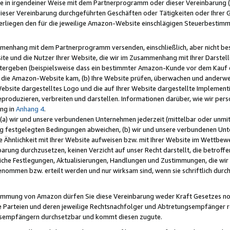
e in irgendeiner Weise mit dem Partnerprogramm oder dieser Vereinbarung (ei
ieser Vereinbarung durchgeführten Geschäften oder Tätigkeiten oder Ihrer 
liegen den für die jeweilige Amazon-Website einschlägigen Steuerbestim
mmenhang mit dem Partnerprogramm versenden, einschließlich, aber nicht be
site und die Nutzer Ihrer Website, die wir im Zusammenhang mit Ihrer Darst
itergeben (beispielsweise dass ein bestimmter Amazon-Kunde vor dem Kauf
uf die Amazon-Website kam, (b) Ihre Website prüfen, überwachen und anderwei
r Website dargestelltes Logo und die auf Ihrer Website dargestellte Impleme
reproduzieren, verbreiten und darstellen. Informationen darüber, wie wir per
ng in
Anhang 4
.
 (a) wir und unsere verbundenen Unternehmen jederzeit (mittelbar oder unmit
ng festgelegten Bedingungen abweichen, (b) wir und unsere verbundenen Unte
 Ähnlichkeit mit Ihrer Website aufweisen bzw. mit Ihrer Website im Wettbewer
barung durchzusetzen, keinen Verzicht auf unser Recht darstellt, die betrof
liche Festlegungen, Aktualisierungen, Handlungen und Zustimmungen, die wi
enommen bzw. erteilt werden und nur wirksam sind, wenn sie schriftlich dur
stimmung von Amazon dürfen Sie diese Vereinbarung weder Kraft Gesetzes no
die Parteien und deren jeweilige Rechtsnachfolger und Abtretungsempfänger 
ngsempfängern durchsetzbar und kommt diesen zugute.