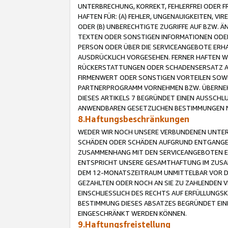
UNTERBRECHUNG, KORREKT, FEHLERFREI ODER 
HAFTEN FÜR: (A) FEHLER, UNGENAUIGKEITEN, 
ODER (B) UNBERECHTIGTE ZUGRIFFE AUF BZW. 
TEXTEN ODER SONSTIGEN INFORMATIONEN ODER 
PERSON ODER ÜBER DIE SERVICEANGEBOTE ERHA
AUSDRÜCKLICH VORGESEHEN. FERNER HAFTEN 
RÜCKERSTATTUNGEN ODER SCHADENSERSATZ AU
FIRMENWERT ODER SONSTIGEN VORTEILEN SOWIE
PARTNERPROGRAMM VORNEHMEN BZW. ÜBERNEHM
DIESES ARTIKELS 7 BEGRÜNDET EINEN AUSSCH
ANWENDBAREN GESETZLICHEN BESTIMMUNGEN 
8.Haftungsbeschränkungen
WEDER WIR NOCH UNSERE VERBUNDENEN UNTERN
SCHÄDEN ODER SCHÄDEN AUFGRUND ENTGANGENE
ZUSAMMENHANG MIT DEN SERVICEANGEBOTEN EN
ENTSPRICHT UNSERE GESAMTHAFTUNG IM ZUSAM
DEM 12-MONATSZEITRAUM UNMITTELBAR VOR DE
GEZAHLTEN ODER NOCH AN SIE ZU ZAHLENDEN V
EINSCHLIESSLICH DES RECHTS AUF ERFÜLLUNGS
BESTIMMUNG DIESES ABSATZES BEGRÜNDET EI
EINGESCHRÄNKT WERDEN KÖNNEN.
9.Haftungsfreistellung