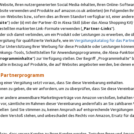
ebsite, Ihren nutzergenerierten Social Media-Inhalten, Ihren Online-Softwar
ebsite verwenden und Produkte auf amazon.co.uk anbieten) (im Folgenden Ihr
-Websites bzw., sofern dies an Ihrem Standort verfügbar ist, einer ander
ite
“) oder (ii) mit der Partner-ID in Alexa Skill (über das Alexa Shopping Ki
estellten markierten Link-Formate verwenden („
Partner-Links
“).
oder sich damit verbinden, um ein Produkt oder Leistungen zu erwerben, di
gütung für qualifizierte Verkäufe, wie im
Vergütungskatalog für das Part
Zur Unterstützung Ihrer Werbung für diese Produkte oder Leistungen können w
linkungs-Tools, Schnittstellen für Anwendungsprogramme, die Alexa-Funktion
Programminhalte
“) zur Verfügung stellen. Der Begriff „Programminhalte“ be
halte in Bezug auf Produkte, die auf Websites angeboten werden, bei denen 
as Partnerprogramm
einer Vergütung setzt voraus, dass Sie diese Vereinbarung einhalten.
ionen zu geben, die wir anfordern, um zu überprüfen, dass Sie diese Vereinba
oder andere anwendbare Marketingverträge von Amazon verstoßen, behalten w
 vor, sämtliche im Rahmen dieser Vereinbarung andernfalls an Sie zahlbare
tellen (und Sie stimmen zu, keinen Anspruch auf entsprechende Vergütungen
 dem Verstoß stehen, und unbeschadet des Rechts von Amazon, Ersatz für 
azu, dass unsere Kunden zu Ihren Kunden werden. Zwischen Ihnen und Amaz