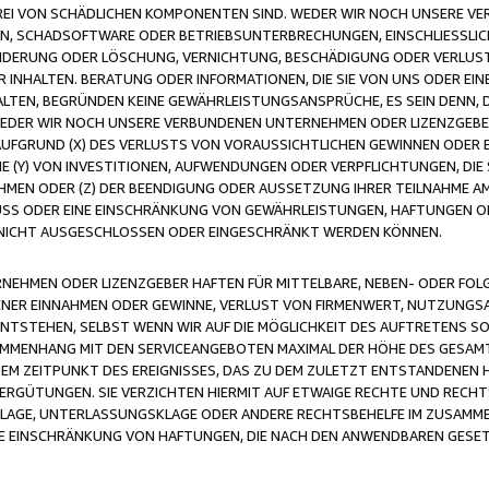
FREI VON SCHÄDLICHEN KOMPONENTEN SIND. WEDER WIR NOCH UNSERE 
VIREN, SCHADSOFTWARE ODER BETRIEBSUNTERBRECHUNGEN, EINSCHLIESSL
ÄNDERUNG ODER LÖSCHUNG, VERNICHTUNG, BESCHÄDIGUNG ODER VERLUST 
INHALTEN. BERATUNG ODER INFORMATIONEN, DIE SIE VON UNS ODER EIN
LTEN, BEGRÜNDEN KEINE GEWÄHRLEISTUNGSANSPRÜCHE, ES SEIN DENN, DI
WEDER WIR NOCH UNSERE VERBUNDENEN UNTERNEHMEN ODER LIZENZGEBE
FGRUND (X) DES VERLUSTS VON VORAUSSICHTLICHEN GEWINNEN ODER 
 (Y) VON INVESTITIONEN, AUFWENDUNGEN ODER VERPFLICHTUNGEN, DIE 
EN ODER (Z) DER BEENDIGUNG ODER AUSSETZUNG IHRER TEILNAHME A
LUSS ODER EINE EINSCHRÄNKUNG VON GEWÄHRLEISTUNGEN, HAFTUNGEN O
NICHT AUSGESCHLOSSEN ODER EINGESCHRÄNKT WERDEN KÖNNEN.
EHMEN ODER LIZENZGEBER HAFTEN FÜR MITTELBARE, NEBEN- ODER FOL
R EINNAHMEN ODER GEWINNE, VERLUST VON FIRMENWERT, NUTZUNGSAU
TSTEHEN, SELBST WENN WIR AUF DIE MÖGLICHKEIT DES AUFTRETENS S
MENHANG MIT DEN SERVICEANGEBOTEN MAXIMAL DER HÖHE DES GESAMT
M ZEITPUNKT DES EREIGNISSES, DAS ZU DEM ZULETZT ENTSTANDENEN 
ERGÜTUNGEN. SIE VERZICHTEN HIERMIT AUF ETWAIGE RECHTE UND RECHT
KLAGE, UNTERLASSUNGSKLAGE ODER ANDERE RECHTSBEHELFE IM ZUSAMME
NE EINSCHRÄNKUNG VON HAFTUNGEN, DIE NACH DEN ANWENDBAREN GESE