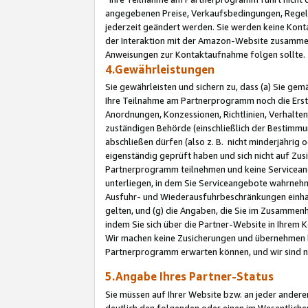
angegebenen Preise, Verkaufsbedingungen, Regeln
jederzeit geändert werden. Sie werden keine Konta
der Interaktion mit der Amazon-Website zusamme
Anweisungen zur Kontaktaufnahme folgen sollte.
4.Gewährleistungen
Sie gewährleisten und sichern zu, dass (a) Sie g
Ihre Teilnahme am Partnerprogramm noch die Erst
Anordnungen, Konzessionen, Richtlinien, Verhalten
zuständigen Behörde (einschließlich der Bestimmu
abschließen dürfen (also z. B. nicht minderjährig
eigenständig geprüft haben und sich nicht auf Zusi
Partnerprogramm teilnehmen und keine Servicean
unterliegen, in dem Sie Serviceangebote wahrneh
Ausfuhr- und Wiederausfuhrbeschränkungen einhal
gelten, und (g) die Angaben, die Sie im Zusammen
indem Sie sich über die Partner-Website in Ihrem
Wir machen keine Zusicherungen und übernehmen 
Partnerprogramm erwarten können, und wir sind n
5.Angabe Ihres Partner-Status
Sie müssen auf Ihrer Website bzw. an jeder ander
deutlich den folgenden oder einen im Wesentlichen