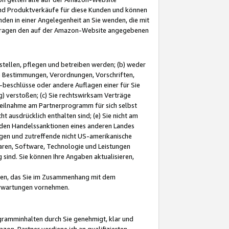
und Produktverkäufe für diese Kunden und können
nden in einer Angelegenheit an Sie wenden, die mit
e-Fragen den auf der Amazon-Website angegebenen
stellen, pflegen und betreiben werden; (b) weder
e Bestimmungen, Verordnungen, Vorschriften,
-beschlüsse oder andere Auflagen einer für Sie
 verstoßen; (c) Sie rechtswirksam Verträge
r Teilnahme am Partnerprogramm für sich selbst
t ausdrücklich enthalten sind; (e) Sie nicht am
den Handelssanktionen eines anderen Landes
gen und zutreffende nicht US-amerikanische
ren, Software, Technologie und Leistungen
sind. Sie können Ihre Angaben aktualisieren,
men, das Sie im Zusammenhang mit dem
 Erwartungen vornehmen.
ogramminhalten durch Sie genehmigt, klar und
zon-Partner verdiene ich an qualifizierten