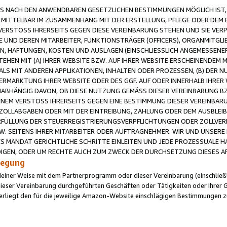
 NACH DEN ANWENDBAREN GESETZLICHEN BESTIMMUNGEN MÖGLICH IST, S
MITTELBAR IM ZUSAMMENHANG MIT DER ERSTELLUNG, PFLEGE ODER DEM BE
ERSTOSS IHRERSEITS GEGEN DIESE VEREINBARUNG STEHEN UND SIE VERP
UND DEREN MITARBEITER, FUNKTIONSTRÄGER (OFFICERS), ORGANMITGLI
N, HAFTUNGEN, KOSTEN UND AUSLAGEN (EINSCHLIESSLICH ANGEMESSENE
HEN MIT (A) IHRER WEBSITE BZW. AUF IHRER WEBSITE ERSCHEINENDEM M
LS MIT ANDEREN APPLIKATIONEN, INHALTEN ODER PROZESSEN, (B) DER 
RMARKTUNG IHRER WEBSITE ODER DES GGF. AUF ODER INNERHALB IHRER W
ABHÄNGIG DAVON, OB DIESE NUTZUNG GEMÄSS DIESER VEREINBARUNG B
EINEM VERSTOSS IHRERSEITS GEGEN EINE BESTIMMUNG DIESER VEREINBARU
D ZOLLABGABEN ODER MIT DER EINTREIBUNG, ZAHLUNG ODER DEM AUSBLEI
FÜLLUNG DER STEUERREGISTRIERUNGSVERPFLICHTUNGEN ODER ZOLLVERPF
W. SEITENS IHRER MITARBEITER ODER AUFTRAGNEHMER. WIR UND UNSERE
ES MANDAT GERICHTLICHE SCHRITTE EINLEITEN UND JEDE PROZESSUALE 
GEN, ODER UM RECHTE AUCH ZUM ZWECK DER DURCHSETZUNG DIESES AR
ilegung
endeiner Weise mit dem Partnerprogramm oder dieser Vereinbarung (einschließl
ieser Vereinbarung durchgeführten Geschäften oder Tätigkeiten oder Ihrer 
iegt den für die jeweilige Amazon-Website einschlägigen Bestimmungen z