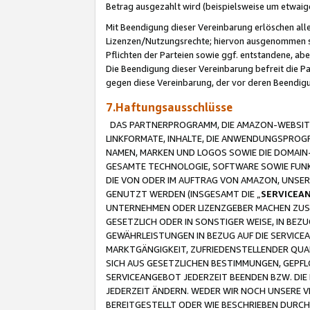
Betrag ausgezahlt wird (beispielsweise um etwai
Mit Beendigung dieser Vereinbarung erlöschen alle
Lizenzen/Nutzungsrechte; hiervon ausgenommen sind
Pflichten der Parteien sowie ggf. entstandene, ab
Die Beendigung dieser Vereinbarung befreit die P
gegen diese Vereinbarung, der vor deren Beendi
7.Haftungsausschlüsse
DAS PARTNERPROGRAMM, DIE AMAZON-WEBSITE,
LINKFORMATE, INHALTE, DIE ANWENDUNGSPRO
NAMEN, MARKEN UND LOGOS SOWIE DIE DOMAIN
GESAMTE TECHNOLOGIE, SOFTWARE SOWIE FUNKT
DIE VON ODER IM AUFTRAG VON AMAZON, UNS
GENUTZT WERDEN (INSGESAMT DIE „
SERVICEA
UNTERNEHMEN ODER LIZENZGEBER MACHEN ZUSI
GESETZLICH ODER IN SONSTIGER WEISE, IN BE
GEWÄHRLEISTUNGEN IN BEZUG AUF DIE SERVICE
MARKTGÄNGIGKEIT, ZUFRIEDENSTELLENDER QUA
SICH AUS GESETZLICHEN BESTIMMUNGEN, GEPFL
SERVICEANGEBOT JEDERZEIT BEENDEN BZW. DIE
JEDERZEIT ÄNDERN. WEDER WIR NOCH UNSERE 
BEREITGESTELLT ODER WIE BESCHRIEBEN DURC