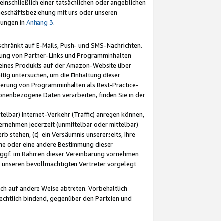
nschließlich einer tatsächlichen oder angeblichen
Geschäftsbeziehung mit uns oder unseren
mungen in
Anhang 3
.
schränkt auf E-Mails, Push- und SMS-Nachrichten.
ellung von Partner-Links und Programminhalten
 eines Produkts auf der Amazon-Website über
tig untersuchen, um die Einhaltung dieser
ntierung von Programminhalten als Best-Practice-
sonenbezogene Daten verarbeiten, finden Sie in der
telbar) Internet-Verkehr (Traffic) anregen können,
rnehmen jederzeit (unmittelbar oder mittelbar)
b stehen, (c) ein Versäumnis unsererseits, Ihre
fene oder eine andere Bestimmung dieser
r ggf. im Rahmen dieser Vereinbarung vornehmen
ch unseren bevollmächtigten Vertreter vorgelegt
ch auf andere Weise abtreten. Vorbehaltlich
rechtlich bindend, gegenüber den Parteien und