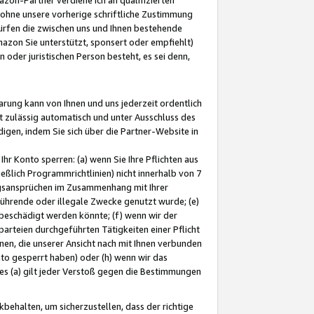
ohne unsere vorherige schriftliche Zustimmung
ürfen die zwischen uns und Ihnen bestehende
mazon Sie unterstützt, sponsert oder empfiehlt)
oder juristischen Person besteht, es sei denn,
arung kann von Ihnen und uns jederzeit ordentlich
t zulässig automatisch und unter Ausschluss des
gen, indem Sie sich über die Partner-Website in
hr Konto sperren: (a) wenn Sie Ihre Pflichten aus
eßlich Programmrichtlinien) nicht innerhalb von 7
ngsansprüchen im Zusammenhang mit Ihrer
ührende oder illegale Zwecke genutzt wurde; (e)
eschädigt werden könnte; (f) wenn wir der
rteien durchgeführten Tätigkeiten einer Pflicht
nen, die unserer Ansicht nach mit Ihnen verbunden
nto gesperrt haben) oder (h) wenn wir das
 (a) gilt jeder Verstoß gegen die Bestimmungen
ehalten, um sicherzustellen, dass der richtige