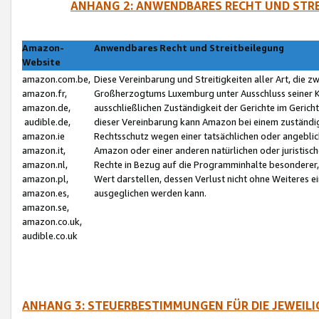
ANHANG 2: ANWENDBARES RECHT UND STRE
Amazon-
Anwendbares Recht und Streitbeilegung
Website
amazon.com.be,
Diese Vereinbarung und Streitigkeiten aller Art, die 
amazon.fr,
Großherzogtums Luxemburg unter Ausschluss seiner Kol
amazon.de,
ausschließlichen Zuständigkeit der Gerichte im Geri
audible.de,
dieser Vereinbarung kann Amazon bei einem zuständig
amazon.ie
Rechtsschutz wegen einer tatsächlichen oder angebli
amazon.it,
Amazon oder einer anderen natürlichen oder juristisc
amazon.nl,
Rechte in Bezug auf die Programminhalte besonderer,
amazon.pl,
Wert darstellen, dessen Verlust nicht ohne Weiteres e
amazon.es,
ausgeglichen werden kann.
amazon.se,
amazon.co.uk,
audible.co.uk
ANHANG 3: STEUERBESTIMMUNGEN FÜR DIE JEWEIL