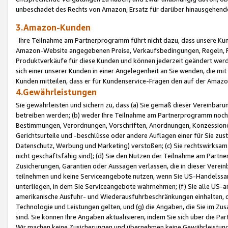
unbeschadet des Rechts von Amazon, Ersatz für darüber hinausgehen
3.Amazon-Kunden
Ihre Teilnahme am Partnerprogramm führt nicht dazu, dass unsere Kun
Amazon-Website angegebenen Preise, Verkaufsbedingungen, Regeln, Ri
Produktverkäufe für diese Kunden und können jederzeit geändert werde
sich einer unserer Kunden in einer Angelegenheit an Sie wenden, die 
Kunden mitteilen, dass er für Kundenservice-Fragen den auf der Ama
4.Gewährleistungen
Sie gewährleisten und sichern zu, dass (a) Sie gemäß dieser Vereinba
betreiben werden; (b) weder Ihre Teilnahme am Partnerprogramm noch d
Bestimmungen, Verordnungen, Vorschriften, Anordnungen, Konzessionen,
Gerichtsurteile und -beschlüsse oder andere Auflagen einer für Sie zu
Datenschutz, Werbung und Marketing) verstoßen; (c) Sie rechtswirksam 
nicht geschäftsfähig sind); (d) Sie den Nutzen der Teilnahme am Partne
Zusicherungen, Garantien oder Aussagen verlassen, die in dieser Verein
teilnehmen und keine Serviceangebote nutzen, wenn Sie US-Handelssa
unterliegen, in dem Sie Serviceangebote wahrnehmen; (f) Sie alle US
amerikanische Ausfuhr- und Wiederausfuhrbeschränkungen einhalten, 
Technologie und Leistungen gelten, und (g) die Angaben, die Sie im 
sind. Sie können Ihre Angaben aktualisieren, indem Sie sich über die 
Wir machen keine Zusicherungen und übernehmen keine Gewährleistun