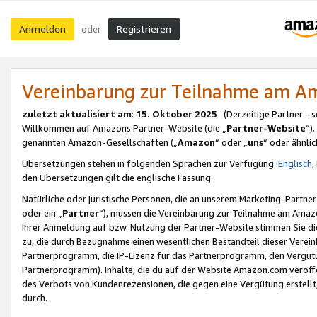
Anmelden
Registrieren
oder
Vereinbarung zur Teilnahme am 
zuletzt aktualisiert am
:
15. Oktober 2025
(Derzeitige Partner - 
Willkommen auf Amazons Partner-Website (die „
Partner-Website
“)
genannten Amazon-Gesellschaften („
Amazon
“ oder „
uns
“ oder ähnli
Übersetzungen stehen in folgenden Sprachen zur Verfügung :
Englisch
,
den Übersetzungen gilt die englische Fassung.
Natürliche oder juristische Personen, die an unserem Marketing-Partn
oder ein „
Partner
“), müssen die Vereinbarung zur Teilnahme am Ama
Ihrer Anmeldung auf bzw. Nutzung der Partner-Website stimmen Sie die
zu, die durch Bezugnahme einen wesentlichen Bestandteil dieser Verei
Partnerprogramm, die IP-Lizenz für das Partnerprogramm, den Vergütu
Partnerprogramm). Inhalte, die du auf der Website Amazon.com veröffe
des Verbots von Kundenrezensionen, die gegen eine Vergütung erstellt, 
durch.