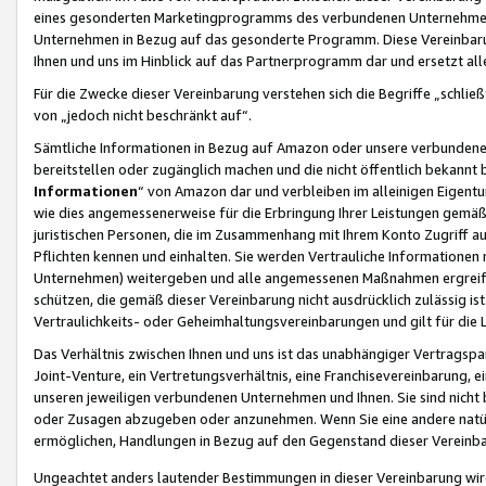
eines gesonderten Marketingprogramms des verbundenen Unternehmens
Unternehmen in Bezug auf das gesonderte Programm. Diese Vereinbarung
Ihnen und uns im Hinblick auf das Partnerprogramm dar und ersetzt al
Für die Zwecke dieser Vereinbarung verstehen sich die Begriffe „schließ
von „jedoch nicht beschränkt auf“.
Sämtliche Informationen in Bezug auf Amazon oder unsere verbunde
bereitstellen oder zugänglich machen und die nicht öffentlich bekannt bz
Informationen
“ von Amazon dar und verbleiben im alleinigen Eigent
wie dies angemessenerweise für die Erbringung Ihrer Leistungen gemäß d
juristischen Personen, die im Zusammenhang mit Ihrem Konto Zugriff au
Pflichten kennen und einhalten. Sie werden Vertrauliche Informationen 
Unternehmen) weitergeben und alle angemessenen Maßnahmen ergreifen
schützen, die gemäß dieser Vereinbarung nicht ausdrücklich zulässig is
Vertraulichkeits- oder Geheimhaltungsvereinbarungen und gilt für die
Das Verhältnis zwischen Ihnen und uns ist das unabhängiger Vertragspa
Joint-Venture, ein Vertretungsverhältnis, eine Franchisevereinbarung, 
unseren jeweiligen verbundenen Unternehmen und Ihnen. Sie sind ni
oder Zusagen abzugeben oder anzunehmen. Wenn Sie eine andere natürli
ermöglichen, Handlungen in Bezug auf den Gegenstand dieser Vereinbar
Ungeachtet anders lautender Bestimmungen in dieser Vereinbarung wird