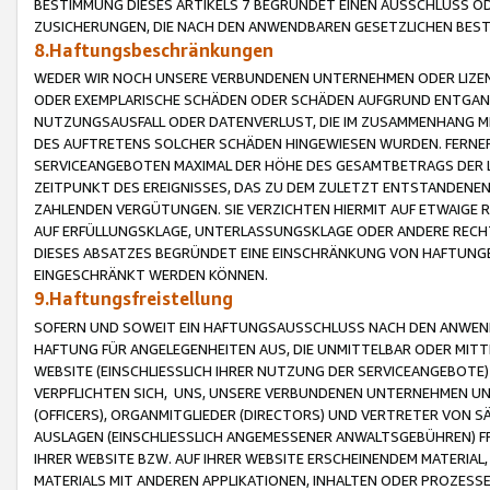
BESTIMMUNG DIESES ARTIKELS 7 BEGRÜNDET EINEN AUSSCHLUSS 
ZUSICHERUNGEN, DIE NACH DEN ANWENDBAREN GESETZLICHEN BE
8.Haftungsbeschränkungen
WEDER WIR NOCH UNSERE VERBUNDENEN UNTERNEHMEN ODER LIZEN
ODER EXEMPLARISCHE SCHÄDEN ODER SCHÄDEN AUFGRUND ENTGANG
NUTZUNGSAUSFALL ODER DATENVERLUST, DIE IM ZUSAMMENHANG MI
DES AUFTRETENS SOLCHER SCHÄDEN HINGEWIESEN WURDEN. FERN
SERVICEANGEBOTEN MAXIMAL DER HÖHE DES GESAMTBETRAGS DER 
ZEITPUNKT DES EREIGNISSES, DAS ZU DEM ZULETZT ENTSTANDENE
ZAHLENDEN VERGÜTUNGEN. SIE VERZICHTEN HIERMIT AUF ETWAIGE 
AUF ERFÜLLUNGSKLAGE, UNTERLASSUNGSKLAGE ODER ANDERE RECHT
DIESES ABSATZES BEGRÜNDET EINE EINSCHRÄNKUNG VON HAFTUNG
EINGESCHRÄNKT WERDEN KÖNNEN.
9.Haftungsfreistellung
SOFERN UND SOWEIT EIN HAFTUNGSAUSSCHLUSS NACH DEN ANWENDB
HAFTUNG FÜR ANGELEGENHEITEN AUS, DIE UNMITTELBAR ODER MITT
WEBSITE (EINSCHLIESSLICH IHRER NUTZUNG DER SERVICEANGEBOTE)
VERPFLICHTEN SICH, UNS, UNSERE VERBUNDENEN UNTERNEHMEN UN
(OFFICERS), ORGANMITGLIEDER (DIRECTORS) UND VERTRETER VON 
AUSLAGEN (EINSCHLIESSLICH ANGEMESSENER ANWALTSGEBÜHREN) FR
IHRER WEBSITE BZW. AUF IHRER WEBSITE ERSCHEINENDEM MATERIAL
MATERIALS MIT ANDEREN APPLIKATIONEN, INHALTEN ODER PROZESSE