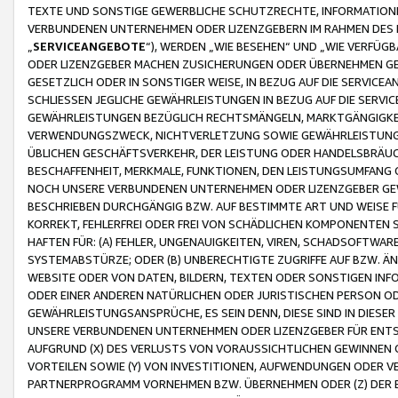
TEXTE UND SONSTIGE GEWERBLICHE SCHUTZRECHTE, INFORMATIONE
VERBUNDENEN UNTERNEHMEN ODER LIZENZGEBERN IM RAHMEN DES
„
SERVICEANGEBOTE
“), WERDEN „WIE BESEHEN“ UND „WIE VERFÜ
ODER LIZENZGEBER MACHEN ZUSICHERUNGEN ODER ÜBERNEHMEN GEW
GESETZLICH ODER IN SONSTIGER WEISE, IN BEZUG AUF DIE SERVI
SCHLIESSEN JEGLICHE GEWÄHRLEISTUNGEN IN BEZUG AUF DIE SERVI
GEWÄHRLEISTUNGEN BEZÜGLICH RECHTSMÄNGELN, MARKTGÄNGIGKEIT
VERWENDUNGSZWECK, NICHTVERLETZUNG SOWIE GEWÄHRLEISTUNGEN 
ÜBLICHEN GESCHÄFTSVERKEHR, DER LEISTUNG ODER HANDELSBRÄUCH
BESCHAFFENHEIT, MERKMALE, FUNKTIONEN, DEN LEISTUNGSUMFANG 
NOCH UNSERE VERBUNDENEN UNTERNEHMEN ODER LIZENZGEBER GEWÄ
BESCHRIEBEN DURCHGÄNGIG BZW. AUF BESTIMMTE ART UND WEISE
KORREKT, FEHLERFREI ODER FREI VON SCHÄDLICHEN KOMPONENTEN
HAFTEN FÜR: (A) FEHLER, UNGENAUIGKEITEN, VIREN, SCHADSOFTW
SYSTEMABSTÜRZE; ODER (B) UNBERECHTIGTE ZUGRIFFE AUF BZW. 
WEBSITE ODER VON DATEN, BILDERN, TEXTEN ODER SONSTIGEN INF
ODER EINER ANDEREN NATÜRLICHEN ODER JURISTISCHEN PERSON OD
GEWÄHRLEISTUNGSANSPRÜCHE, ES SEIN DENN, DIESE SIND IN DIES
UNSERE VERBUNDENEN UNTERNEHMEN ODER LIZENZGEBER FÜR EN
AUFGRUND (X) DES VERLUSTS VON VORAUSSICHTLICHEN GEWINNEN
VORTEILEN SOWIE (Y) VON INVESTITIONEN, AUFWENDUNGEN ODER VE
PARTNERPROGRAMM VORNEHMEN BZW. ÜBERNEHMEN ODER (Z) DER 