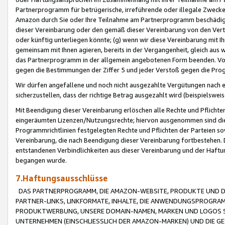
Partnerprogramm für betrügerische, irreführende oder illegale Zwecke
Amazon durch Sie oder Ihre Teilnahme am Partnerprogramm beschädig
dieser Vereinbarung oder den gemäß dieser Vereinbarung von den Vertr
oder künftig unterliegen könnte; (g) wenn wir diese Vereinbarung mit I
gemeinsam mit Ihnen agieren, bereits in der Vergangenheit, gleich aus
das Partnerprogramm in der allgemein angebotenen Form beenden. Vors
gegen die Bestimmungen der Ziffer 5 und jeder Verstoß gegen die Prog
Wir dürfen angefallene und noch nicht ausgezahlte Vergütungen nach 
sicherzustellen, dass der richtige Betrag ausgezahlt wird (beispielsw
Mit Beendigung dieser Vereinbarung erlöschen alle Rechte und Pflichte
eingeräumten Lizenzen/Nutzungsrechte; hiervon ausgenommen sind die in 
Programmrichtlinien festgelegten Rechte und Pflichten der Parteien sow
Vereinbarung, die nach Beendigung dieser Vereinbarung fortbestehen. D
entstandenen Verbindlichkeiten aus dieser Vereinbarung und der Haft
begangen wurde.
7.Haftungsausschlüsse
DAS PARTNERPROGRAMM, DIE AMAZON-WEBSITE, PRODUKTE UND DI
PARTNER-LINKS, LINKFORMATE, INHALTE, DIE ANWENDUNGSPROGR
PRODUKTWERBUNG, UNSERE DOMAIN-NAMEN, MARKEN UND LOGOS S
UNTERNEHMEN (EINSCHLIESSLICH DER AMAZON-MARKEN) UND DIE GE