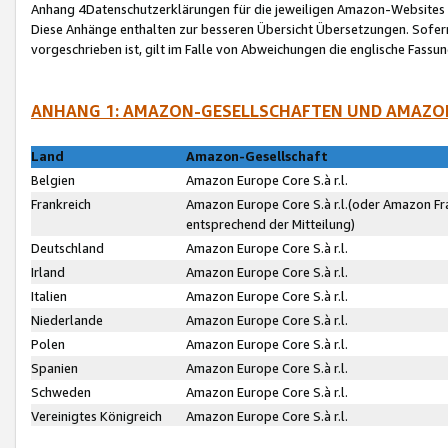
Anhang 4Datenschutzerklärungen für die jeweiligen Amazon-Websites
Diese Anhänge enthalten zur besseren Übersicht Übersetzungen. Sofe
vorgeschrieben ist, gilt im Falle von Abweichungen die englische Fass
ANHANG 1: AMAZON-GESELLSCHAFTEN UND AMAZO
Land
Amazon-Gesellschaft
Belgien
Amazon Europe Core S.à r.l.
Frankreich
Amazon Europe Core S.à r.l.(oder Amazon Fr
entsprechend der Mitteilung)
Deutschland
Amazon Europe Core S.à r.l.
Irland
Amazon Europe Core S.à r.l.
Italien
Amazon Europe Core S.à r.l.
Niederlande
Amazon Europe Core S.à r.l.
Polen
Amazon Europe Core S.à r.l.
Spanien
Amazon Europe Core S.à r.l.
Schweden
Amazon Europe Core S.à r.l.
Vereinigtes Königreich
Amazon Europe Core S.à r.l.