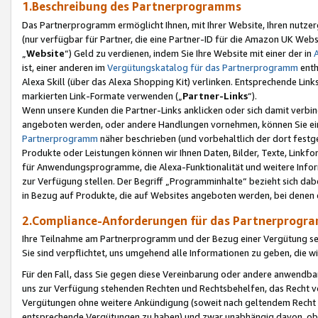
1.Beschreibung des Partnerprogramms
Das Partnerprogramm ermöglicht Ihnen, mit Ihrer Website, Ihren nutzer
(nur verfügbar für Partner, die eine Partner-ID für die Amazon UK We
„
Website
“) Geld zu verdienen, indem Sie Ihre Website mit einer der in
ist, einer anderen im
Vergütungskatalog für das Partnerprogramm
enth
Alexa Skill (über das Alexa Shopping Kit) verlinken. Entsprechende Lin
markierten Link-Formate verwenden („
Partner-Links
“).
Wenn unsere Kunden die Partner-Links anklicken oder sich damit verbi
angeboten werden, oder andere Handlungen vornehmen, können Sie eine
Partnerprogramm
näher beschrieben (und vorbehaltlich der dort festg
Produkte oder Leistungen können wir Ihnen Daten, Bilder, Texte, Linkfo
für Anwendungsprogramme, die Alexa-Funktionalität und weitere Inf
zur Verfügung stellen. Der Begriff „Programminhalte“ bezieht sich dabe
in Bezug auf Produkte, die auf Websites angeboten werden, bei denen 
2.Compliance-Anforderungen für das Partnerprog
Ihre Teilnahme am Partnerprogramm und der Bezug einer Vergütung setz
Sie sind verpflichtet, uns umgehend alle Informationen zu geben, die w
Für den Fall, dass Sie gegen diese Vereinbarung oder andere anwendba
uns zur Verfügung stehenden Rechten und Rechtsbehelfen, das Recht vo
Vergütungen ohne weitere Ankündigung (soweit nach geltendem Recht z
entsprechende Vergütungen zu haben) und zwar unabhängig davon, ob 