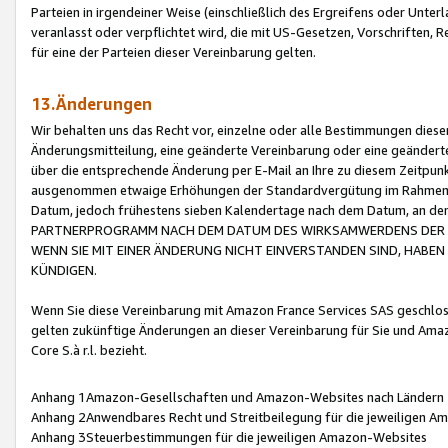
Parteien in irgendeiner Weise (einschließlich des Ergreifens oder Unt
veranlasst oder verpflichtet wird, die mit US-Gesetzen, Vorschriften,
für eine der Parteien dieser Vereinbarung gelten.
13.Änderungen
Wir behalten uns das Recht vor, einzelne oder alle Bestimmungen diese
Änderungsmitteilung, eine geänderte Vereinbarung oder eine geänderte 
über die entsprechende Änderung per E-Mail an Ihre zu diesem Zeitpun
ausgenommen etwaige Erhöhungen der Standardvergütung im Rahmen
Datum, jedoch frühestens sieben Kalendertage nach dem Datum, an de
PARTNERPROGRAMM NACH DEM DATUM DES WIRKSAMWERDENS DER Ä
WENN SIE MIT EINER ÄNDERUNG NICHT EINVERSTANDEN SIND, HABEN S
KÜNDIGEN.
Wenn Sie diese Vereinbarung mit Amazon France Services SAS geschlo
gelten zukünftige Änderungen an dieser Vereinbarung für Sie und Ama
Core S.à r.l. bezieht.
Anhang 1Amazon-Gesellschaften und Amazon-Websites nach Ländern
Anhang 2Anwendbares Recht und Streitbeilegung für die jeweiligen 
Anhang 3Steuerbestimmungen für die jeweiligen Amazon-Websites