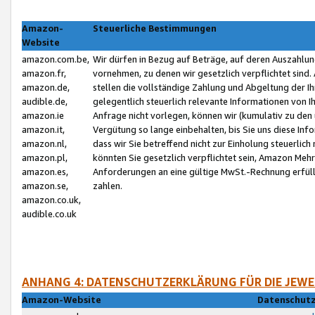
Amazon-
Steuerliche Bestimmungen
Website
amazon.com.be,
Wir dürfen in Bezug auf Beträge, auf deren Auszahlun
amazon.fr,
vornehmen, zu denen wir gesetzlich verpflichtet sind
amazon.de,
stellen die vollständige Zahlung und Abgeltung der 
audible.de,
gelegentlich steuerlich relevante Informationen von I
amazon.ie
Anfrage nicht vorlegen, können wir (kumulativ zu de
amazon.it,
Vergütung so lange einbehalten, bis Sie uns diese Inf
amazon.nl,
dass wir Sie betreffend nicht zur Einholung steuerlich 
amazon.pl,
könnten Sie gesetzlich verpflichtet sein, Amazon Meh
amazon.es,
Anforderungen an eine gültige MwSt.-Rechnung erfüllt
amazon.se,
zahlen.
amazon.co.uk,
audible.co.uk
ANHANG 4: DATENSCHUTZERKLÄRUNG FÜR DIE JEWE
Amazon-Website
Datenschutz