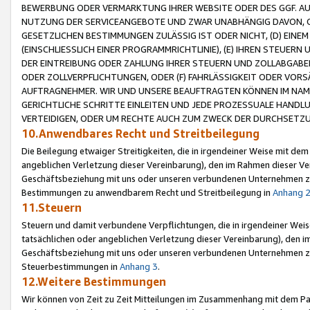
BEWERBUNG ODER VERMARKTUNG IHRER WEBSITE ODER DES GGF. AUF 
NUTZUNG DER SERVICEANGEBOTE UND ZWAR UNABHÄNGIG DAVON, O
GESETZLICHEN BESTIMMUNGEN ZULÄSSIG IST ODER NICHT, (D) EINE
(EINSCHLIESSLICH EINER PROGRAMMRICHTLINIE), (E) IHREN STEUER
DER EINTREIBUNG ODER ZAHLUNG IHRER STEUERN UND ZOLLABGAB
ODER ZOLLVERPFLICHTUNGEN, ODER (F) FAHRLÄSSIGKEIT ODER VORS
AUFTRAGNEHMER. WIR UND UNSERE BEAUFTRAGTEN KÖNNEN IM NAME
GERICHTLICHE SCHRITTE EINLEITEN UND JEDE PROZESSUALE HAND
VERTEIDIGEN, ODER UM RECHTE AUCH ZUM ZWECK DER DURCHSETZU
10.Anwendbares Recht und Streitbeilegung
Die Beilegung etwaiger Streitigkeiten, die in irgendeiner Weise mit de
angeblichen Verletzung dieser Vereinbarung), den im Rahmen dieser Ve
Geschäftsbeziehung mit uns oder unseren verbundenen Unternehmen zu
Bestimmungen zu anwendbarem Recht und Streitbeilegung in
Anhang 
11.Steuern
Steuern und damit verbundene Verpflichtungen, die in irgendeiner Wei
tatsächlichen oder angeblichen Verletzung dieser Vereinbarung), den 
Geschäftsbeziehung mit uns oder unseren verbundenen Unternehmen z
Steuerbestimmungen in
Anhang 3
.
12.Weitere Bestimmungen
Wir können von Zeit zu Zeit Mitteilungen im Zusammenhang mit dem Par