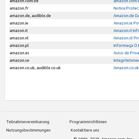
amazon.com.be
amazon.com.b
amazon.fr
Notice:Protec
amazon.de, audible.de
Amazon.de Da
amazon.ie
Amazon.ie Pri
amazon.it
Amazon.it Inf
amazon.nl
Amazon.nl Pri
amazon.pl
Informacja O
amazon.es
Aviso de Priv
amazon.se
Integritetsm
amazon.co.uk, audible.co.uk
Amazon.co.uk 
Teilnahmevereinbarung
Programmrichtlinien
Nutzungsbestimmungen
Kontaktiere uns