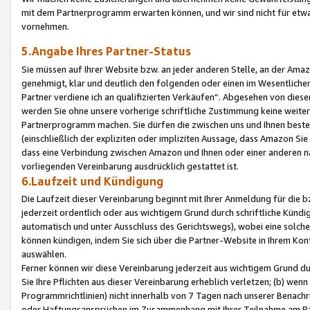
mit dem Partnerprogramm erwarten können, und wir sind nicht für etwa
vornehmen.
5.Angabe Ihres Partner-Status
Sie müssen auf Ihrer Website bzw. an jeder anderen Stelle, an der Am
genehmigt, klar und deutlich den folgenden oder einen im Wesentlichen
Partner verdiene ich an qualifizierten Verkäufen“. Abgesehen von die
werden Sie ohne unsere vorherige schriftliche Zustimmung keine weite
Partnerprogramm machen. Sie dürfen die zwischen uns und Ihnen best
(einschließlich der expliziten oder impliziten Aussage, dass Amazon Si
dass eine Verbindung zwischen Amazon und Ihnen oder einer anderen natü
vorliegenden Vereinbarung ausdrücklich gestattet ist.
6.Laufzeit und Kündigung
Die Laufzeit dieser Vereinbarung beginnt mit Ihrer Anmeldung für die 
jederzeit ordentlich oder aus wichtigem Grund durch schriftliche Kündi
automatisch und unter Ausschluss des Gerichtswegs), wobei eine solch
können kündigen, indem Sie sich über die Partner-Website in Ihrem Ko
auswählen.
Ferner können wir diese Vereinbarung jederzeit aus wichtigem Grund dur
Sie Ihre Pflichten aus dieser Vereinbarung erheblich verletzen; (b) wen
Programmrichtlinien) nicht innerhalb von 7 Tagen nach unserer Benachr
oder Haftungsansprüchen im Zusammenhang mit Ihrer Teilnahme am Pa